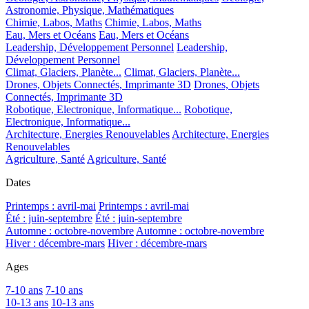
Astronomie, Physique, Mathématiques
Chimie, Labos, Maths
Chimie, Labos, Maths
Eau, Mers et Océans
Eau, Mers et Océans
Leadership, Développement Personnel
Leadership,
Développement Personnel
Climat, Glaciers, Planète...
Climat, Glaciers, Planète...
Drones, Objets Connectés, Imprimante 3D
Drones, Objets
Connectés, Imprimante 3D
Robotique, Electronique, Informatique...
Robotique,
Electronique, Informatique...
Architecture, Energies Renouvelables
Architecture, Energies
Renouvelables
Agriculture, Santé
Agriculture, Santé
Dates
Printemps : avril-mai
Printemps : avril-mai
Été : juin-septembre
Été : juin-septembre
Automne : octobre-novembre
Automne : octobre-novembre
Hiver : décembre-mars
Hiver : décembre-mars
Ages
7-10 ans
7-10 ans
10-13 ans
10-13 ans