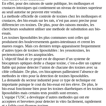
En effet, pour des raisons de sante publique, les mollusques et
crustaces intoxiques qui contiennent un niveau de toxines superieur
au seuil autorise ne peuvent etre vendus.
La methode officielle de controle de toxines chez les mollusques et
crustaces, des bio-essais sur les rats, n’est pas assez precise pour
differencier ces toxines. De plus, pour des raisons morales, les
chercheurs souhaitent utiliser une methode de substitution aux bio-
essais.
Les toxines liposolubles les plus communes sont celles qui
produisent des bouleversements gastro-intestinaux et creent les
marees rouges. Mais ces derniers temps apparaissent frequemment
d’autres types de toxines liposolubles : les yessotoxines, les
pectenotoxines et les azaspiracides.
L’objectif final de ce projet est de disposer d’un systeme de
biocapteurs optiques dedie a chaque toxine, c’est-a-dire un capteur
fiable qui puisse detecter l’union de chacune des toxines avec sa
cible cellulaire. De plus, ces biocapteurs pallieraient l’absence de
methodes in vitro pour la detection de toxines liposolubles.
La demande du secteur industriel pour ce type de technique est
importante puisque le cout du bio-essai est tres eleve. De plus, le
bio-essai fonctionne bien pour les toxines diarrheiques et les toxines
liposolubles mais certains tests positifs sont errones.
L’equipe l’USC a developpe d’autres methodes qui ont ete
acceptees et brevetees pour detecter in vitro facilement, rapidement
et a faible cout diverses toxines.