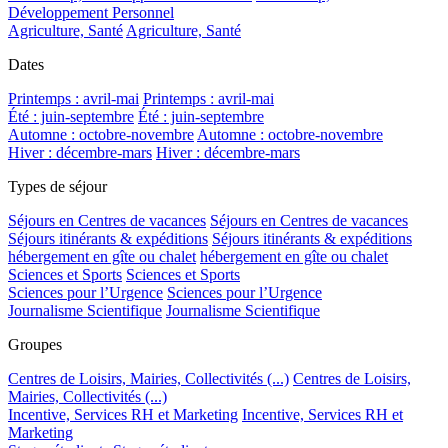
Développement Personnel
Agriculture, Santé
Agriculture, Santé
Dates
Printemps : avril-mai
Printemps : avril-mai
Été : juin-septembre
Été : juin-septembre
Automne : octobre-novembre
Automne : octobre-novembre
Hiver : décembre-mars
Hiver : décembre-mars
Types de séjour
Séjours en Centres de vacances
Séjours en Centres de vacances
Séjours itinérants & expéditions
Séjours itinérants & expéditions
hébergement en gîte ou chalet
hébergement en gîte ou chalet
Sciences et Sports
Sciences et Sports
Sciences pour l’Urgence
Sciences pour l’Urgence
Journalisme Scientifique
Journalisme Scientifique
Groupes
Centres de Loisirs, Mairies, Collectivités (...)
Centres de Loisirs,
Mairies, Collectivités (...)
Incentive, Services RH et Marketing
Incentive, Services RH et
Marketing