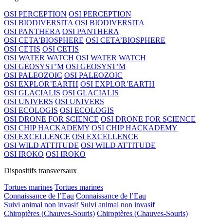
OSI PERCEPTION
OSI PERCEPTION
OSI BIODIVERSITA
OSI BIODIVERSITA
OSI PANTHERA
OSI PANTHERA
OSI CETA’BIOSPHERE
OSI CETA’BIOSPHERE
OSI CETIS
OSI CETIS
OSI WATER WATCH
OSI WATER WATCH
OSI GEOSYST’M
OSI GEOSYST’M
OSI PALEOZOIC
OSI PALEOZOIC
OSI EXPLOR’EARTH
OSI EXPLOR’EARTH
OSI GLACIALIS
OSI GLACIALIS
OSI UNIVERS
OSI UNIVERS
OSI ECOLOGIS
OSI ECOLOGIS
OSI DRONE FOR SCIENCE
OSI DRONE FOR SCIENCE
OSI CHIP HACKADEMY
OSI CHIP HACKADEMY
OSI EXCELLENCE
OSI EXCELLENCE
OSI WILD ATTITUDE
OSI WILD ATTITUDE
OSI IROKO
OSI IROKO
Dispositifs transversaux
Tortues marines
Tortues marines
Connaissance de l’Eau
Connaissance de l’Eau
Suivi animal non invasif
Suivi animal non invasif
Chiroptères (Chauves-Souris)
Chiroptères (Chauves-Souris)