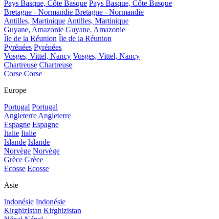
Pays Basque, Côte Basque
Pays Basque, Côte Basque
Bretagne - Normandie
Bretagne - Normandie
Antilles, Martinique
Antilles, Martinique
Guyane, Amazonie
Guyane, Amazonie
Île de la Réunion
Île de la Réunion
Pyrénées
Pyrénées
Vosges, Vittel, Nancy
Vosges, Vittel, Nancy
Chartreuse
Chartreuse
Corse
Corse
Europe
Portugal
Portugal
Angleterre
Angleterre
Espagne
Espagne
Italie
Italie
Islande
Islande
Norvège
Norvège
Grèce
Grèce
Ecosse
Ecosse
Asie
Indonésie
Indonésie
Kirghizistan
Kirghizistan