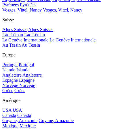
Pyrénées
Pyrénées
Vosges, Vittel, Nancy
Vosges, Vittel, Nancy
Suisse
Alpes Suisses
Alpes Suisses
Lac Léman
Lac Léman
La Genève Internationale
La Genève Internationale
Au Tessin
Au Tessin
Europe
Portugal
Portugal
Islande
Islande
Angleterre
Angleterre
Espagne
Espagne
Norvège
Norvège
Grèce
Grèce
Amérique
USA
USA
Canada
Canada
Guyane, Amazonie
Guyane, Amazonie
Mexique
Mexique