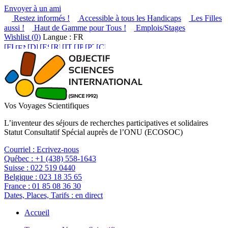
Envoyer à un ami
Restez informés !
Accessible à tous les Handicaps
Les Filles
aussi !
Haut de Gamme pour Tous !
Emplois/Stages
Wishlist (
0
)
Langue : FR
Vos Voyages Scientifiques
L’inventeur des séjours de recherches participatives et solidaires
Statut Consultatif Spécial auprès de l’ONU (ECOSOC)
Courriel :
Ecrivez-nous
Québec :
+1 (438) 558-1643
Suisse :
022 519 0440
Belgique :
023 18 35 65
France :
01 85 08 36 30
Dates, Places, Tarifs :
en direct
Accueil