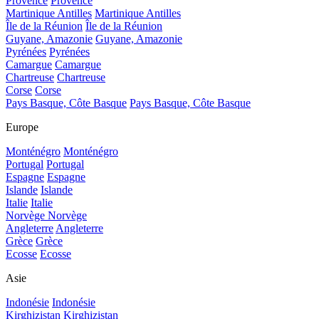
Provence
Provence
Martinique Antilles
Martinique Antilles
Île de la Réunion
Île de la Réunion
Guyane, Amazonie
Guyane, Amazonie
Pyrénées
Pyrénées
Camargue
Camargue
Chartreuse
Chartreuse
Corse
Corse
Pays Basque, Côte Basque
Pays Basque, Côte Basque
Europe
Monténégro
Monténégro
Portugal
Portugal
Espagne
Espagne
Islande
Islande
Italie
Italie
Norvège
Norvège
Angleterre
Angleterre
Grèce
Grèce
Ecosse
Ecosse
Asie
Indonésie
Indonésie
Kirghizistan
Kirghizistan