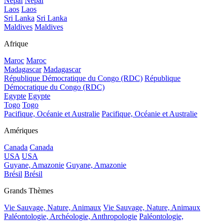
Népal
Népal
Laos
Laos
Sri Lanka
Sri Lanka
Maldives
Maldives
Afrique
Maroc
Maroc
Madagascar
Madagascar
République Démocratique du Congo (RDC)
République
Démocratique du Congo (RDC)
Egypte
Egypte
Togo
Togo
Pacifique, Océanie et Australie
Pacifique, Océanie et Australie
Amériques
Canada
Canada
USA
USA
Guyane, Amazonie
Guyane, Amazonie
Brésil
Brésil
Grands Thèmes
Vie Sauvage, Nature, Animaux
Vie Sauvage, Nature, Animaux
Paléontologie, Archéologie, Anthropologie
Paléontologie,