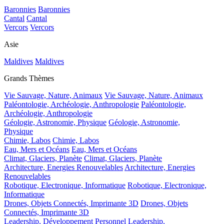
Baronnies
Baronnies
Cantal
Cantal
Vercors
Vercors
Asie
Maldives
Maldives
Grands Thèmes
Vie Sauvage, Nature, Animaux
Vie Sauvage, Nature, Animaux
Paléontologie, Archéologie, Anthropologie
Paléontologie,
Archéologie, Anthropologie
Géologie, Astronomie, Physique
Géologie, Astronomie,
Physique
Chimie, Labos
Chimie, Labos
Eau, Mers et Océans
Eau, Mers et Océans
Climat, Glaciers, Planète
Climat, Glaciers, Planète
Architecture, Energies Renouvelables
Architecture, Energies
Renouvelables
Robotique, Electronique, Informatique
Robotique, Electronique,
Informatique
Drones, Objets Connectés, Imprimante 3D
Drones, Objets
Connectés, Imprimante 3D
Leadership, Développement Personnel
Leadership,