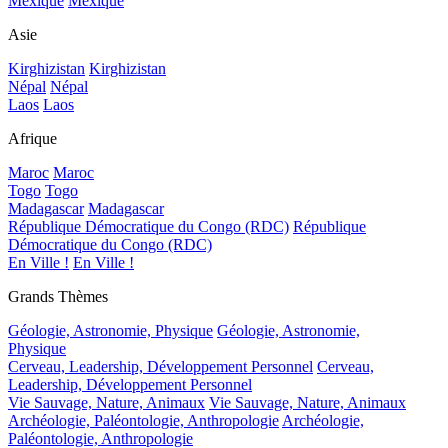
Mexique
Mexique
Asie
Kirghizistan
Kirghizistan
Népal
Népal
Laos
Laos
Afrique
Maroc
Maroc
Togo
Togo
Madagascar
Madagascar
République Démocratique du Congo (RDC)
République
Démocratique du Congo (RDC)
En Ville !
En Ville !
Grands Thèmes
Géologie, Astronomie, Physique
Géologie, Astronomie,
Physique
Cerveau, Leadership, Développement Personnel
Cerveau,
Leadership, Développement Personnel
Vie Sauvage, Nature, Animaux
Vie Sauvage, Nature, Animaux
Archéologie, Paléontologie, Anthropologie
Archéologie,
Paléontologie, Anthropologie