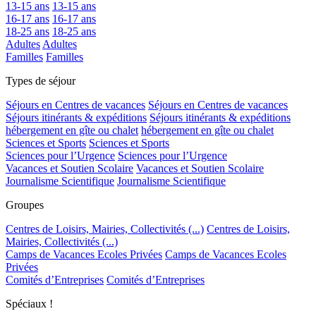
13-15 ans
13-15 ans
16-17 ans
16-17 ans
18-25 ans
18-25 ans
Adultes
Adultes
Familles
Familles
Types de séjour
Séjours en Centres de vacances
Séjours en Centres de vacances
Séjours itinérants & expéditions
Séjours itinérants & expéditions
hébergement en gîte ou chalet
hébergement en gîte ou chalet
Sciences et Sports
Sciences et Sports
Sciences pour l’Urgence
Sciences pour l’Urgence
Vacances et Soutien Scolaire
Vacances et Soutien Scolaire
Journalisme Scientifique
Journalisme Scientifique
Groupes
Centres de Loisirs, Mairies, Collectivités (...)
Centres de Loisirs,
Mairies, Collectivités (...)
Camps de Vacances Ecoles Privées
Camps de Vacances Ecoles
Privées
Comités d’Entreprises
Comités d’Entreprises
Spéciaux !