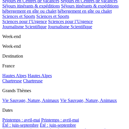
Séjours en Centres de vacances
Séjours en Centres de vacances
Séjours itinérants & expéditions
Séjours itinérants & expéditions
hébergement en gîte ou chalet
hébergement en gîte ou chalet
Sciences et Sports
Sciences et Sports
Sciences pour l’Urgence
Sciences pour l’Urgence
Journalisme Scientifique
Journalisme Scientifique
Week-end
Week-end
Destination
France
Hautes Alpes
Hautes Alpes
Chartreuse
Chartreuse
Grands Thèmes
Vie Sauvage, Nature, Animaux
Vie Sauvage, Nature, Animaux
Dates
Printemps : avril-mai
Printemps : avril-mai
Été : juin-septembre
Été : juin-septembre