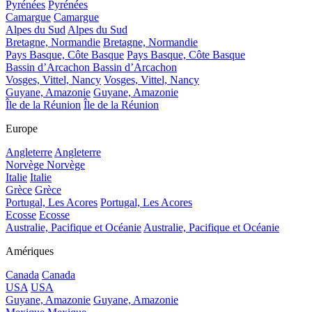
Pyrénées
Pyrénées
Camargue
Camargue
Alpes du Sud
Alpes du Sud
Bretagne, Normandie
Bretagne, Normandie
Pays Basque, Côte Basque
Pays Basque, Côte Basque
Bassin d’Arcachon
Bassin d’Arcachon
Vosges, Vittel, Nancy
Vosges, Vittel, Nancy
Guyane, Amazonie
Guyane, Amazonie
Île de la Réunion
Île de la Réunion
Europe
Angleterre
Angleterre
Norvège
Norvège
Italie
Italie
Grèce
Grèce
Portugal, Les Acores
Portugal, Les Acores
Ecosse
Ecosse
Australie, Pacifique et Océanie
Australie, Pacifique et Océanie
Amériques
Canada
Canada
USA
USA
Guyane, Amazonie
Guyane, Amazonie