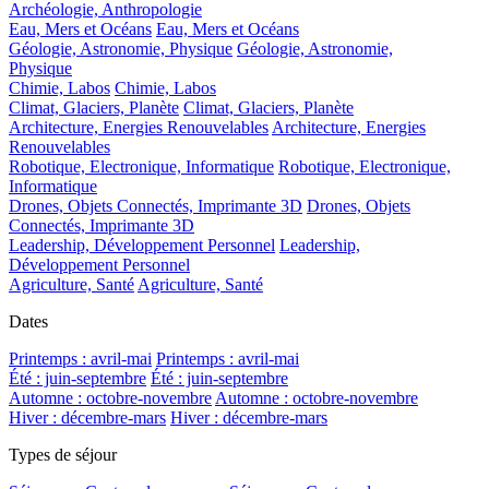
Archéologie, Anthropologie
Eau, Mers et Océans
Eau, Mers et Océans
Géologie, Astronomie, Physique
Géologie, Astronomie,
Physique
Chimie, Labos
Chimie, Labos
Climat, Glaciers, Planète
Climat, Glaciers, Planète
Architecture, Energies Renouvelables
Architecture, Energies
Renouvelables
Robotique, Electronique, Informatique
Robotique, Electronique,
Informatique
Drones, Objets Connectés, Imprimante 3D
Drones, Objets
Connectés, Imprimante 3D
Leadership, Développement Personnel
Leadership,
Développement Personnel
Agriculture, Santé
Agriculture, Santé
Dates
Printemps : avril-mai
Printemps : avril-mai
Été : juin-septembre
Été : juin-septembre
Automne : octobre-novembre
Automne : octobre-novembre
Hiver : décembre-mars
Hiver : décembre-mars
Types de séjour