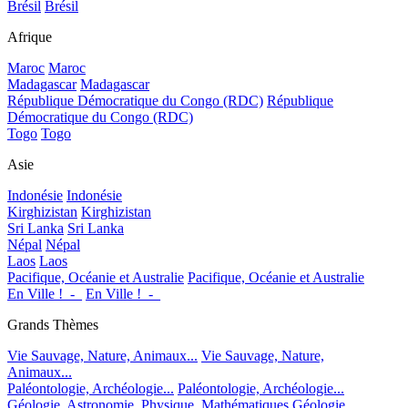
Brésil
Brésil
Afrique
Maroc
Maroc
Madagascar
Madagascar
République Démocratique du Congo (RDC)
République
Démocratique du Congo (RDC)
Togo
Togo
Asie
Indonésie
Indonésie
Kirghizistan
Kirghizistan
Sri Lanka
Sri Lanka
Népal
Népal
Laos
Laos
Pacifique, Océanie et Australie
Pacifique, Océanie et Australie
En Ville !_-_
En Ville !_-_
Grands Thèmes
Vie Sauvage, Nature, Animaux...
Vie Sauvage, Nature,
Animaux...
Paléontologie, Archéologie...
Paléontologie, Archéologie...
Géologie, Astronomie, Physique, Mathématiques
Géologie,