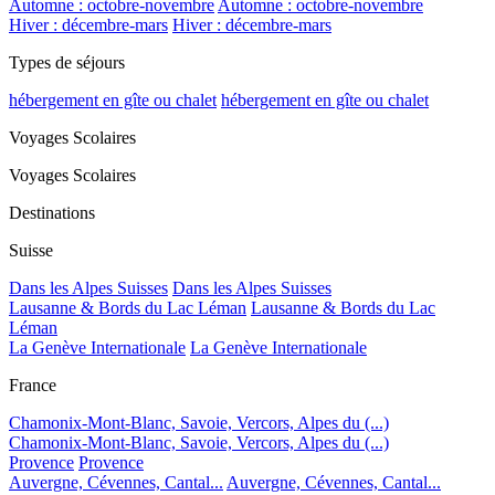
Automne : octobre-novembre
Automne : octobre-novembre
Hiver : décembre-mars
Hiver : décembre-mars
Types de séjours
hébergement en gîte ou chalet
hébergement en gîte ou chalet
Voyages Scolaires
Voyages Scolaires
Destinations
Suisse
Dans les Alpes Suisses
Dans les Alpes Suisses
Lausanne & Bords du Lac Léman
Lausanne & Bords du Lac
Léman
La Genève Internationale
La Genève Internationale
France
Chamonix-Mont-Blanc, Savoie, Vercors, Alpes du (...)
Chamonix-Mont-Blanc, Savoie, Vercors, Alpes du (...)
Provence
Provence
Auvergne, Cévennes, Cantal...
Auvergne, Cévennes, Cantal...