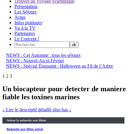
Trouver un Voyage Scientifique
Présentation
Les Séjours
Actus
Infos pratiques
Vu à la TV
Partenaires
Le Concept !
NEWS : Cet Automne : tous les séjours
NEWS : Nouvel-An et Février
NEWS : Spécial Toussaint : Halloween au Fil de l’Arbre
1
2
3
Un biocapteur pour detecter de maniere
fiable les toxines marines
↓ Lire le descriptif détaillé plus bas ↓
Activer la recherche avec filtres
Recherche avec filtres activée