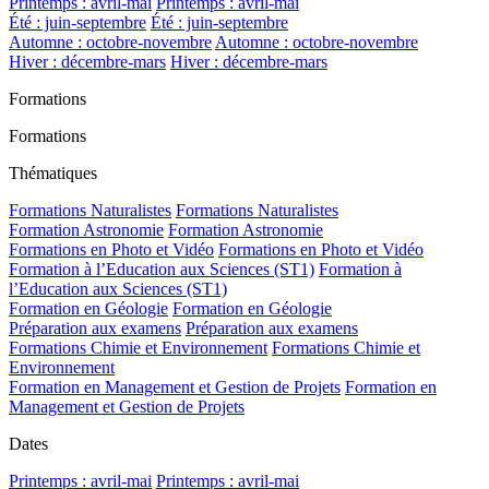
Printemps : avril-mai
Printemps : avril-mai
Été : juin-septembre
Été : juin-septembre
Automne : octobre-novembre
Automne : octobre-novembre
Hiver : décembre-mars
Hiver : décembre-mars
Formations
Formations
Thématiques
Formations Naturalistes
Formations Naturalistes
Formation Astronomie
Formation Astronomie
Formations en Photo et Vidéo
Formations en Photo et Vidéo
Formation à l’Education aux Sciences (ST1)
Formation à
l’Education aux Sciences (ST1)
Formation en Géologie
Formation en Géologie
Préparation aux examens
Préparation aux examens
Formations Chimie et Environnement
Formations Chimie et
Environnement
Formation en Management et Gestion de Projets
Formation en
Management et Gestion de Projets
Dates
Printemps : avril-mai
Printemps : avril-mai