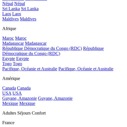
Népal
Népal
Sri Lanka
Sri Lanka
Laos
Laos
Maldives
Maldives
Afrique
Maroc
Maroc
Madagascar
Madagascar
République Démocratique du Congo (RDC)
République
Démocratique du Congo (RDC)
Egypte
Egypte
Togo
Togo
Pacifique, Océanie et Australie
Pacifique, Océanie et Australie
Amérique
Canada
Canada
USA
USA
Guyane, Amazonie
Guyane, Amazonie
Mexique
Mexique
Adultes Séjours Confort
France