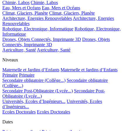
Chimie, Labos
Chimie, Labos
Eau, Mers et Océans
Eau, Mers et Océans
Climat, Glaciers, Planète
Climat, Glaciers, Planète
Architecture, Energies Renouvelables
Architecture, Energies
Renouvelables
Robotique, Electronique, Informatique
Robotique, Electronique,
Informatique
Drones, Objets Connectés, Imprimante 3D
Drones, Objets
Connectés, Imprimante 3D
Agriculture, Santé
Agriculture, Santé
Niveaux
Maternelle et Jardins d’Enfants
Maternelle et Jardins d’Enfants
Primaire
Primaire
Secondaire obligatoire (Collège...)
Secondaire obligatoire
(Collège...)
Secondaire Post-Obligatoire (Lycée...)
Secondaire Post-
Obligatoire (Lycée...)
Universités, Ecoles d’Ingénieurs...
Universités, Ecoles
d’Ingénieurs...
Ecoles Doctorales
Ecoles Doctorales
Dates