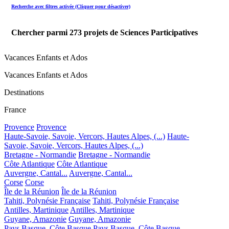
Recherche avec filtres activée (Cliquer pour désactiver)
Chercher parmi
273
projets de Sciences Participatives
Vacances Enfants et Ados
Vacances Enfants et Ados
Destinations
France
Provence
Provence
Haute-Savoie, Savoie, Vercors, Hautes Alpes, (...)
Haute-
Savoie, Savoie, Vercors, Hautes Alpes, (...)
Bretagne - Normandie
Bretagne - Normandie
Côte Atlantique
Côte Atlantique
Auvergne, Cantal...
Auvergne, Cantal...
Corse
Corse
Île de la Réunion
Île de la Réunion
Tahiti, Polynésie Française
Tahiti, Polynésie Française
Antilles, Martinique
Antilles, Martinique
Guyane, Amazonie
Guyane, Amazonie
Pays Basque, Côte Basque
Pays Basque, Côte Basque