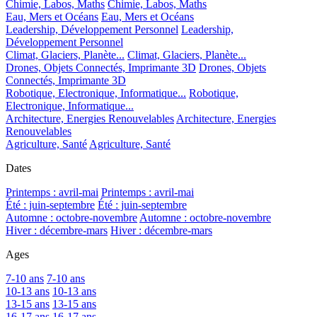
Chimie, Labos, Maths
Chimie, Labos, Maths
Eau, Mers et Océans
Eau, Mers et Océans
Leadership, Développement Personnel
Leadership,
Développement Personnel
Climat, Glaciers, Planète...
Climat, Glaciers, Planète...
Drones, Objets Connectés, Imprimante 3D
Drones, Objets
Connectés, Imprimante 3D
Robotique, Electronique, Informatique...
Robotique,
Electronique, Informatique...
Architecture, Energies Renouvelables
Architecture, Energies
Renouvelables
Agriculture, Santé
Agriculture, Santé
Dates
Printemps : avril-mai
Printemps : avril-mai
Été : juin-septembre
Été : juin-septembre
Automne : octobre-novembre
Automne : octobre-novembre
Hiver : décembre-mars
Hiver : décembre-mars
Ages
7-10 ans
7-10 ans
10-13 ans
10-13 ans
13-15 ans
13-15 ans
16-17 ans
16-17 ans