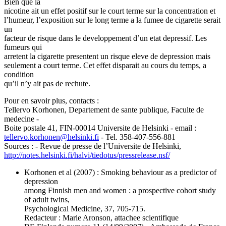
Bien que la
nicotine ait un effet positif sur le court terme sur la concentration et
l’humeur, l’exposition sur le long terme a la fumee de cigarette serait
un
facteur de risque dans le developpement d’un etat depressif. Les
fumeurs qui
arretent la cigarette presentent un risque eleve de depression mais
seulement a court terme. Cet effet disparait au cours du temps, a
condition
qu’il n’y ait pas de rechute.
Pour en savoir plus, contacts :
Tellervo Korhonen, Departement de sante publique, Faculte de
medecine -
Boite postale 41, FIN-00014 Universite de Helsinki - email :
tellervo.korhonen
@
helsinki.fi
- Tel. 358-407-556-881
Sources : - Revue de presse de l’Universite de Helsinki,
http://notes.helsinki.fi/halvi/tiedotus/pressrelease.nsf/
Korhonen et al (2007) : Smoking behaviour as a predictor of
depression
among Finnish men and women : a prospective cohort study
of adult twins,
Psychological Medicine, 37, 705-715.
Redacteur : Marie Aronson, attachee scientifique