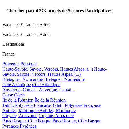
Chercher parmi
273
projets de Sciences Participatives
Vacances Enfants et Ados
Vacances Enfants et Ados
Destinations
France
Provence
Provence
Haute-Savoie, Savoie, Vercors, Hautes Alpes, (...)
Haute-
Savoie, Savoie, Vercors, Hautes Alpes, (...)
Bretagne - Normandie
Bretagne - Normandie
Côte Atlantique
Côte Atlantique
Auvergne, Cantal...
Auvergne, Cantal...
Corse
Corse
Île de la Réunion
Île de la Réunion
Tahiti, Polynésie Française
Tahiti, Polynésie Française
Antilles, Martinique
Antilles, Martinique
Guyane, Amazonie
Guyane, Amazonie
Pays Basque, Côte Basque
Pays Basque, Côte Basque
Pyrénées
Pyrénées