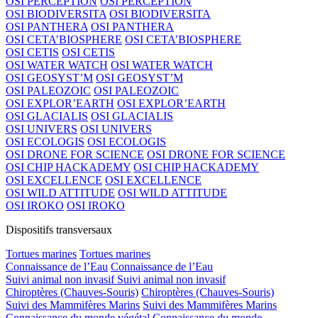
OSI PERCEPTION
OSI PERCEPTION
OSI BIODIVERSITA
OSI BIODIVERSITA
OSI PANTHERA
OSI PANTHERA
OSI CETA’BIOSPHERE
OSI CETA’BIOSPHERE
OSI CETIS
OSI CETIS
OSI WATER WATCH
OSI WATER WATCH
OSI GEOSYST’M
OSI GEOSYST’M
OSI PALEOZOIC
OSI PALEOZOIC
OSI EXPLOR’EARTH
OSI EXPLOR’EARTH
OSI GLACIALIS
OSI GLACIALIS
OSI UNIVERS
OSI UNIVERS
OSI ECOLOGIS
OSI ECOLOGIS
OSI DRONE FOR SCIENCE
OSI DRONE FOR SCIENCE
OSI CHIP HACKADEMY
OSI CHIP HACKADEMY
OSI EXCELLENCE
OSI EXCELLENCE
OSI WILD ATTITUDE
OSI WILD ATTITUDE
OSI IROKO
OSI IROKO
Dispositifs transversaux
Tortues marines
Tortues marines
Connaissance de l’Eau
Connaissance de l’Eau
Suivi animal non invasif
Suivi animal non invasif
Chiroptères (Chauves-Souris)
Chiroptères (Chauves-Souris)
Suivi des Mammifères Marins
Suivi des Mammifères Marins
Connaissance du monde végétal
Connaissance du monde