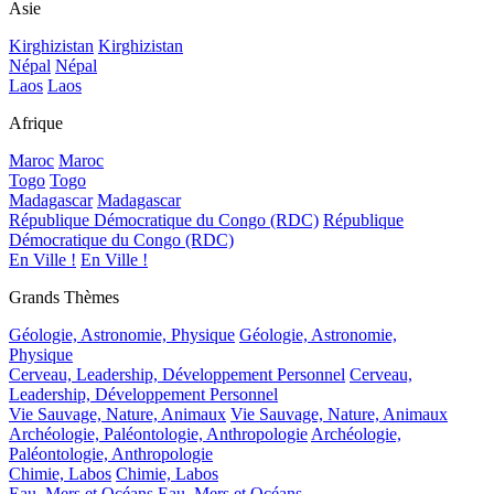
Asie
Kirghizistan
Kirghizistan
Népal
Népal
Laos
Laos
Afrique
Maroc
Maroc
Togo
Togo
Madagascar
Madagascar
République Démocratique du Congo (RDC)
République
Démocratique du Congo (RDC)
En Ville !
En Ville !
Grands Thèmes
Géologie, Astronomie, Physique
Géologie, Astronomie,
Physique
Cerveau, Leadership, Développement Personnel
Cerveau,
Leadership, Développement Personnel
Vie Sauvage, Nature, Animaux
Vie Sauvage, Nature, Animaux
Archéologie, Paléontologie, Anthropologie
Archéologie,
Paléontologie, Anthropologie
Chimie, Labos
Chimie, Labos
Eau, Mers et Océans
Eau, Mers et Océans