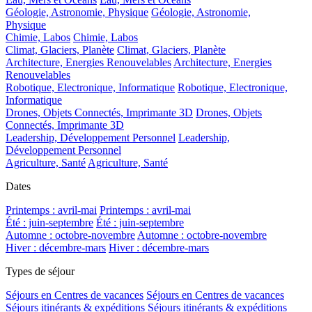
Géologie, Astronomie, Physique
Géologie, Astronomie,
Physique
Chimie, Labos
Chimie, Labos
Climat, Glaciers, Planète
Climat, Glaciers, Planète
Architecture, Energies Renouvelables
Architecture, Energies
Renouvelables
Robotique, Electronique, Informatique
Robotique, Electronique,
Informatique
Drones, Objets Connectés, Imprimante 3D
Drones, Objets
Connectés, Imprimante 3D
Leadership, Développement Personnel
Leadership,
Développement Personnel
Agriculture, Santé
Agriculture, Santé
Dates
Printemps : avril-mai
Printemps : avril-mai
Été : juin-septembre
Été : juin-septembre
Automne : octobre-novembre
Automne : octobre-novembre
Hiver : décembre-mars
Hiver : décembre-mars
Types de séjour
Séjours en Centres de vacances
Séjours en Centres de vacances
Séjours itinérants & expéditions
Séjours itinérants & expéditions