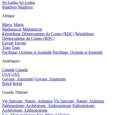
Sri Lanka
Sri Lanka
Maldives
Maldives
Afrique
Maroc
Maroc
Madagascar
Madagascar
République Démocratique du Congo (RDC)
République
Démocratique du Congo (RDC)
Egypte
Egypte
Togo
Togo
Pacifique, Océanie et Australie
Pacifique, Océanie et Australie
Amériques
Canada
Canada
USA
USA
Guyane, Amazonie
Guyane, Amazonie
Brésil
Brésil
Grands Thèmes
Vie Sauvage, Nature, Animaux
Vie Sauvage, Nature, Animaux
Paléontologie, Archéologie, Anthropologie
Paléontologie,
Archéologie, Anthropologie
Eau, Mers et Océans
Eau, Mers et Océans