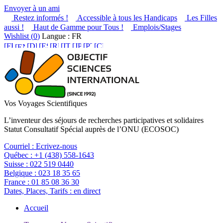
Envoyer à un ami
Restez informés !
Accessible à tous les Handicaps
Les Filles
aussi !
Haut de Gamme pour Tous !
Emplois/Stages
Wishlist (
0
)
Langue : FR
Vos Voyages Scientifiques
L’inventeur des séjours de recherches participatives et solidaires
Statut Consultatif Spécial auprès de l’ONU (ECOSOC)
Courriel :
Ecrivez-nous
Québec :
+1 (438) 558-1643
Suisse :
022 519 0440
Belgique :
023 18 35 65
France :
01 85 08 36 30
Dates, Places, Tarifs :
en direct
Accueil