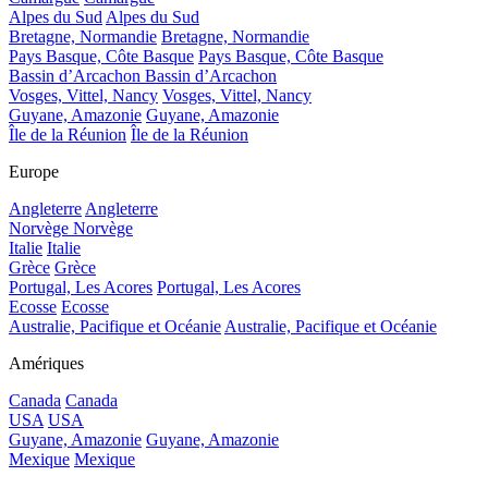
Alpes du Sud
Alpes du Sud
Bretagne, Normandie
Bretagne, Normandie
Pays Basque, Côte Basque
Pays Basque, Côte Basque
Bassin d’Arcachon
Bassin d’Arcachon
Vosges, Vittel, Nancy
Vosges, Vittel, Nancy
Guyane, Amazonie
Guyane, Amazonie
Île de la Réunion
Île de la Réunion
Europe
Angleterre
Angleterre
Norvège
Norvège
Italie
Italie
Grèce
Grèce
Portugal, Les Acores
Portugal, Les Acores
Ecosse
Ecosse
Australie, Pacifique et Océanie
Australie, Pacifique et Océanie
Amériques
Canada
Canada
USA
USA
Guyane, Amazonie
Guyane, Amazonie
Mexique
Mexique