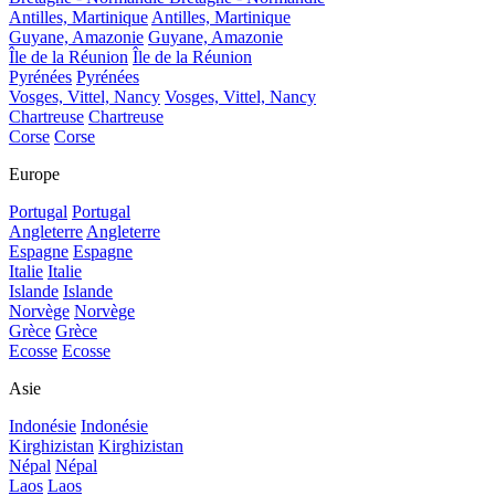
Antilles, Martinique
Antilles, Martinique
Guyane, Amazonie
Guyane, Amazonie
Île de la Réunion
Île de la Réunion
Pyrénées
Pyrénées
Vosges, Vittel, Nancy
Vosges, Vittel, Nancy
Chartreuse
Chartreuse
Corse
Corse
Europe
Portugal
Portugal
Angleterre
Angleterre
Espagne
Espagne
Italie
Italie
Islande
Islande
Norvège
Norvège
Grèce
Grèce
Ecosse
Ecosse
Asie
Indonésie
Indonésie
Kirghizistan
Kirghizistan
Népal
Népal
Laos
Laos