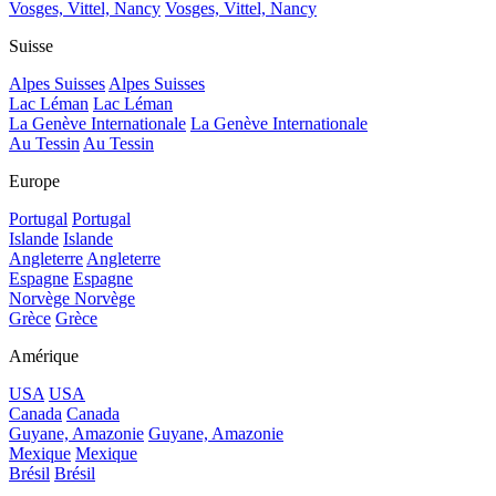
Vosges, Vittel, Nancy
Vosges, Vittel, Nancy
Suisse
Alpes Suisses
Alpes Suisses
Lac Léman
Lac Léman
La Genève Internationale
La Genève Internationale
Au Tessin
Au Tessin
Europe
Portugal
Portugal
Islande
Islande
Angleterre
Angleterre
Espagne
Espagne
Norvège
Norvège
Grèce
Grèce
Amérique
USA
USA
Canada
Canada
Guyane, Amazonie
Guyane, Amazonie
Mexique
Mexique
Brésil
Brésil