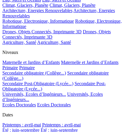
Climat, Glaciers, Planète
Climat, Glaciers, Planète
Architecture, Energies Renouvelables
Architecture, Energies
Renouvelables
Robotique, Electronique, Informatique
Robotique, Electronique,
Informatique
Drones, Objets Connectés, Imprimante 3D
Drones, Objets
Connectés, Imprimante 3D
Agriculture, Santé
Agriculture, Santé
Niveaux
Maternelle et Jardins d’Enfants
Maternelle et Jardins d’Enfants
Primaire
Primaire
Secondaire obligatoire (Collège...)
Secondaire obligatoire
(Collège...)
Secondaire Post-Obligatoire (Lycée...)
Secondaire Post-
Obligatoire (Lycée...)
Universités, Ecoles d’Ingénieurs...
Universités, Ecoles
d’Ingénieurs...
Ecoles Doctorales
Ecoles Doctorales
Dates
Printemps : avril-mai
Printemps : avril-mai
Été : juin-septembre
Été : juin-septembre