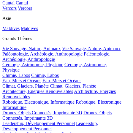
Cantal
Cantal
Vercors
Vercors
Asie
Maldives
Maldives
Grands Thèmes
Vie Sauvage, Nature, Animaux
Vie Sauvage, Nature, Animaux
Paléontologie, Archéologie, Anthropologie
Paléontologie,
Archéologie, Anthropologie
Géologie, Astronomie, Physique
Géologie, Astronomie,
Physique
Chimie, Labos
Chimie, Labos
Eau, Mers et Océans
Eau, Mers et Océans
Climat, Glaciers, Planète
Climat, Glaciers, Planète
Architecture, Energies Renouvelables
Architecture, Energies
Renouvelables
Robotique, Electronique, Informatique
Robotique, Electronique,
Informatique
Drones, Objets Connectés, Imprimante 3D
Drones, Objets
Connectés, Imprimante 3D
Leadership, Développement Personnel
Leadership,
Développement Personnel