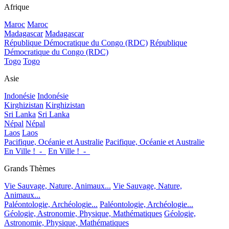
Afrique
Maroc
Maroc
Madagascar
Madagascar
République Démocratique du Congo (RDC)
République
Démocratique du Congo (RDC)
Togo
Togo
Asie
Indonésie
Indonésie
Kirghizistan
Kirghizistan
Sri Lanka
Sri Lanka
Népal
Népal
Laos
Laos
Pacifique, Océanie et Australie
Pacifique, Océanie et Australie
En Ville !_-_
En Ville !_-_
Grands Thèmes
Vie Sauvage, Nature, Animaux...
Vie Sauvage, Nature,
Animaux...
Paléontologie, Archéologie...
Paléontologie, Archéologie...
Géologie, Astronomie, Physique, Mathématiques
Géologie,
Astronomie, Physique, Mathématiques