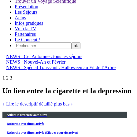
Trouver un Voyage Scientifique
Présentation
Les Séjours
Actus
Infos pratiques
Vu à la TV
Partenaires
Le Concept !
NEWS : Cet Automne : tous les séjours
NEWS : Nouvel-An et Février
NEWS : Spécial Toussaint : Halloween au Fil de l’Arbre
1
2
3
Un lien entre la cigarette et la depression
↓ Lire le descriptif détaillé plus bas ↓
Activer la recherche avec filtres
Recherche avec filtres activée
Recherche avec filtres activée (Cliquer pour désactiver)