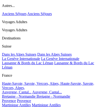
Autres...
Anciens Séjours
Anciens Séjours
Voyages Adultes
Voyages Adultes
Destinations
Suisse
Dans les Alpes Suisses
Dans les Alpes Suisses
La Genève Internationale
La Genève Internationale
Lausanne & Bords du Lac Léman
Lausanne & Bords du Lac
Léman
France
Haute-Savoie, Savoie, Vercors, Alpes,
Haute-Savoie, Savoie,
Vercors, Alpes,
Auvergne, Cantal...
Auvergne, Cantal...
Bretagne - Normandie
Bretagne - Normandie
Provence
Provence
Martinique Antilles
Martinique Antilles