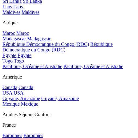
Sri Lanka
Sri Lanka
Laos
Laos
Maldives
Maldives
Afrique
Maroc
Maroc
Madagascar
Madagascar
République Démocratique du Congo (RDC)
République
Démocratique du Congo (RDC)
Egypte
Egypte
Togo
Togo
Pacifique, Océanie et Australie
Pacifique, Océanie et Australie
Amérique
Canada
Canada
USA
USA
Guyane, Amazonie
Guyane, Amazonie
Mexique
Mexique
Adultes Séjours Confort
France
Baronnies
Baronnies