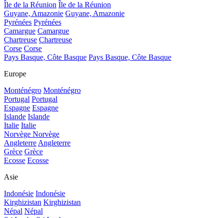
Île de la Réunion
Île de la Réunion
Guyane, Amazonie
Guyane, Amazonie
Pyrénées
Pyrénées
Camargue
Camargue
Chartreuse
Chartreuse
Corse
Corse
Pays Basque, Côte Basque
Pays Basque, Côte Basque
Europe
Monténégro
Monténégro
Portugal
Portugal
Espagne
Espagne
Islande
Islande
Italie
Italie
Norvège
Norvège
Angleterre
Angleterre
Grèce
Grèce
Ecosse
Ecosse
Asie
Indonésie
Indonésie
Kirghizistan
Kirghizistan
Népal
Népal