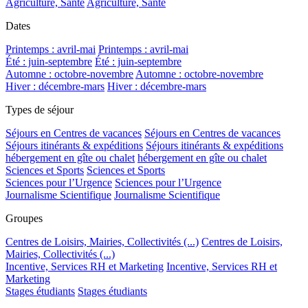
Agriculture, Santé
Agriculture, Santé
Dates
Printemps : avril-mai
Printemps : avril-mai
Été : juin-septembre
Été : juin-septembre
Automne : octobre-novembre
Automne : octobre-novembre
Hiver : décembre-mars
Hiver : décembre-mars
Types de séjour
Séjours en Centres de vacances
Séjours en Centres de vacances
Séjours itinérants & expéditions
Séjours itinérants & expéditions
hébergement en gîte ou chalet
hébergement en gîte ou chalet
Sciences et Sports
Sciences et Sports
Sciences pour l’Urgence
Sciences pour l’Urgence
Journalisme Scientifique
Journalisme Scientifique
Groupes
Centres de Loisirs, Mairies, Collectivités (...)
Centres de Loisirs,
Mairies, Collectivités (...)
Incentive, Services RH et Marketing
Incentive, Services RH et
Marketing
Stages étudiants
Stages étudiants