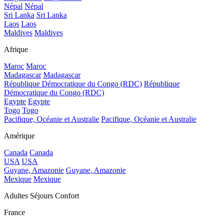
Népal
Népal
Sri Lanka
Sri Lanka
Laos
Laos
Maldives
Maldives
Afrique
Maroc
Maroc
Madagascar
Madagascar
République Démocratique du Congo (RDC)
République
Démocratique du Congo (RDC)
Egypte
Egypte
Togo
Togo
Pacifique, Océanie et Australie
Pacifique, Océanie et Australie
Amérique
Canada
Canada
USA
USA
Guyane, Amazonie
Guyane, Amazonie
Mexique
Mexique
Adultes Séjours Confort
France