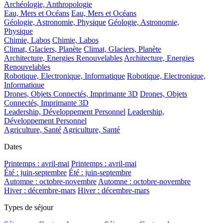
Archéologie, Anthropologie
Eau, Mers et Océans
Eau, Mers et Océans
Géologie, Astronomie, Physique
Géologie, Astronomie,
Physique
Chimie, Labos
Chimie, Labos
Climat, Glaciers, Planète
Climat, Glaciers, Planète
Architecture, Energies Renouvelables
Architecture, Energies
Renouvelables
Robotique, Electronique, Informatique
Robotique, Electronique,
Informatique
Drones, Objets Connectés, Imprimante 3D
Drones, Objets
Connectés, Imprimante 3D
Leadership, Développement Personnel
Leadership,
Développement Personnel
Agriculture, Santé
Agriculture, Santé
Dates
Printemps : avril-mai
Printemps : avril-mai
Été : juin-septembre
Été : juin-septembre
Automne : octobre-novembre
Automne : octobre-novembre
Hiver : décembre-mars
Hiver : décembre-mars
Types de séjour