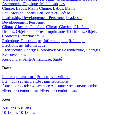
Astronomie, Physique, Mathématiques
Chimie, Labos, Maths
Chimie, Labos, Maths
Eau, Mers et Océans
Eau, Mers et Océans
Leadership, Développement Personnel
Leadership,
Développement Personnel
Climat, Glaciers, Planète...
Climat, Glaciers, Planète...
Drones, Objets Connectés, Imprimante 3D
Drones, Objets
Connectés, Imprimante 3D
Robotique, Electronique, Informatique...
Robotique,
Electronique, Informatique...
Architecture, Energies Renouvelables
Architecture, Energies
Renouvelables
Agriculture, Santé
Agriculture, Santé
Dates
Printemps : avril-mai
Printemps : avril-mai
Été : juin-septembre
Été : juin-septembre
Automne : octobre-novembre
Automne : octobre-novembre
Hiver : décembre-mars
Hiver : décembre-mars
Ages
7-10 ans
7-10 ans
10-13 ans
10-13 ans