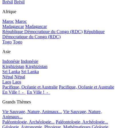
Brésil
Brésil
Afrique
Maroc
Maroc
Madagascar
Madagascar
République Démocratique du Congo (RDC)
République
Démocratique du Congo (RDC)
Togo
Togo
Asie
Indonésie
Indonésie
Kirghizistan
Kirghizistan
Sri Lanka
Sri Lanka
Népal
Népal
Laos
Laos
Pacifique, Océanie et Australie
Pacifique, Océanie et Australie
En Ville !_-_
En Ville !_-_
Grands Thèmes
Vie Sauvage, Nature, Animaux...
Vie Sauvage, Nature,
Animaux...
Paléontologie, Archéologie...
Paléontologie, Archéologie...
Géologie, Astronomie, Physique, Mathématiques
Géologie,