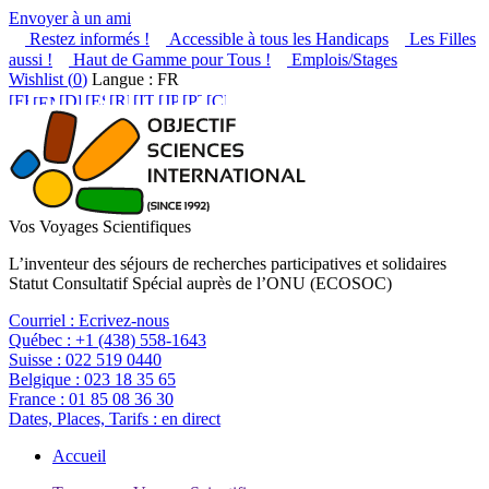
Envoyer à un ami
Restez informés !
Accessible à tous les Handicaps
Les Filles
aussi !
Haut de Gamme pour Tous !
Emplois/Stages
Wishlist (
0
)
Langue : FR
Vos Voyages Scientifiques
L’inventeur des séjours de recherches participatives et solidaires
Statut Consultatif Spécial auprès de l’ONU (ECOSOC)
Courriel :
Ecrivez-nous
Québec :
+1 (438) 558-1643
Suisse :
022 519 0440
Belgique :
023 18 35 65
France :
01 85 08 36 30
Dates, Places, Tarifs :
en direct
Accueil