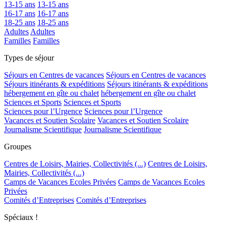
13-15 ans
13-15 ans
16-17 ans
16-17 ans
18-25 ans
18-25 ans
Adultes
Adultes
Familles
Familles
Types de séjour
Séjours en Centres de vacances
Séjours en Centres de vacances
Séjours itinérants & expéditions
Séjours itinérants & expéditions
hébergement en gîte ou chalet
hébergement en gîte ou chalet
Sciences et Sports
Sciences et Sports
Sciences pour l’Urgence
Sciences pour l’Urgence
Vacances et Soutien Scolaire
Vacances et Soutien Scolaire
Journalisme Scientifique
Journalisme Scientifique
Groupes
Centres de Loisirs, Mairies, Collectivités (...)
Centres de Loisirs,
Mairies, Collectivités (...)
Camps de Vacances Ecoles Privées
Camps de Vacances Ecoles
Privées
Comités d’Entreprises
Comités d’Entreprises
Spéciaux !