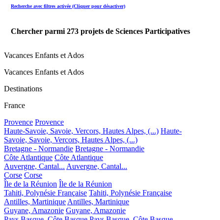
Recherche avec filtres activée (Cliquer pour désactiver)
Chercher parmi
273
projets de Sciences Participatives
Vacances Enfants et Ados
Vacances Enfants et Ados
Destinations
France
Provence
Provence
Haute-Savoie, Savoie, Vercors, Hautes Alpes, (...)
Haute-
Savoie, Savoie, Vercors, Hautes Alpes, (...)
Bretagne - Normandie
Bretagne - Normandie
Côte Atlantique
Côte Atlantique
Auvergne, Cantal...
Auvergne, Cantal...
Corse
Corse
Île de la Réunion
Île de la Réunion
Tahiti, Polynésie Française
Tahiti, Polynésie Française
Antilles, Martinique
Antilles, Martinique
Guyane, Amazonie
Guyane, Amazonie
Pays Basque, Côte Basque
Pays Basque, Côte Basque