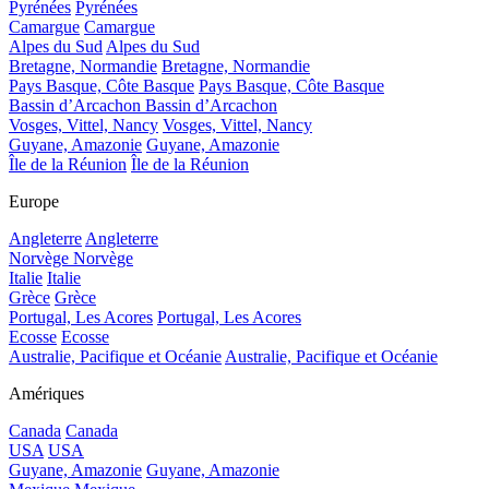
Pyrénées
Pyrénées
Camargue
Camargue
Alpes du Sud
Alpes du Sud
Bretagne, Normandie
Bretagne, Normandie
Pays Basque, Côte Basque
Pays Basque, Côte Basque
Bassin d’Arcachon
Bassin d’Arcachon
Vosges, Vittel, Nancy
Vosges, Vittel, Nancy
Guyane, Amazonie
Guyane, Amazonie
Île de la Réunion
Île de la Réunion
Europe
Angleterre
Angleterre
Norvège
Norvège
Italie
Italie
Grèce
Grèce
Portugal, Les Acores
Portugal, Les Acores
Ecosse
Ecosse
Australie, Pacifique et Océanie
Australie, Pacifique et Océanie
Amériques
Canada
Canada
USA
USA
Guyane, Amazonie
Guyane, Amazonie