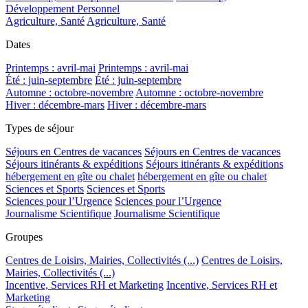
Développement Personnel
Agriculture, Santé
Agriculture, Santé
Dates
Printemps : avril-mai
Printemps : avril-mai
Été : juin-septembre
Été : juin-septembre
Automne : octobre-novembre
Automne : octobre-novembre
Hiver : décembre-mars
Hiver : décembre-mars
Types de séjour
Séjours en Centres de vacances
Séjours en Centres de vacances
Séjours itinérants & expéditions
Séjours itinérants & expéditions
hébergement en gîte ou chalet
hébergement en gîte ou chalet
Sciences et Sports
Sciences et Sports
Sciences pour l’Urgence
Sciences pour l’Urgence
Journalisme Scientifique
Journalisme Scientifique
Groupes
Centres de Loisirs, Mairies, Collectivités (...)
Centres de Loisirs,
Mairies, Collectivités (...)
Incentive, Services RH et Marketing
Incentive, Services RH et
Marketing