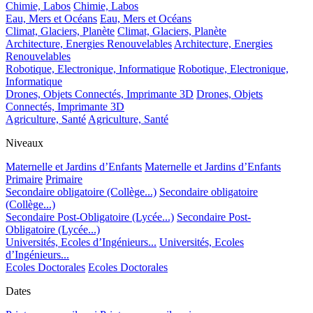
Chimie, Labos
Chimie, Labos
Eau, Mers et Océans
Eau, Mers et Océans
Climat, Glaciers, Planète
Climat, Glaciers, Planète
Architecture, Energies Renouvelables
Architecture, Energies
Renouvelables
Robotique, Electronique, Informatique
Robotique, Electronique,
Informatique
Drones, Objets Connectés, Imprimante 3D
Drones, Objets
Connectés, Imprimante 3D
Agriculture, Santé
Agriculture, Santé
Niveaux
Maternelle et Jardins d’Enfants
Maternelle et Jardins d’Enfants
Primaire
Primaire
Secondaire obligatoire (Collège...)
Secondaire obligatoire
(Collège...)
Secondaire Post-Obligatoire (Lycée...)
Secondaire Post-
Obligatoire (Lycée...)
Universités, Ecoles d’Ingénieurs...
Universités, Ecoles
d’Ingénieurs...
Ecoles Doctorales
Ecoles Doctorales
Dates