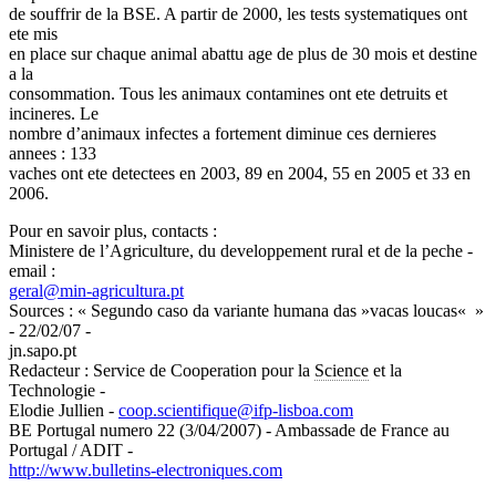
de souffrir de la BSE. A partir de 2000, les tests systematiques ont
ete mis
en place sur chaque animal abattu age de plus de 30 mois et destine
a la
consommation. Tous les animaux contamines ont ete detruits et
incineres. Le
nombre d’animaux infectes a fortement diminue ces dernieres
annees : 133
vaches ont ete detectees en 2003, 89 en 2004, 55 en 2005 et 33 en
2006.
Pour en savoir plus, contacts :
Ministere de l’Agriculture, du developpement rural et de la peche -
email :
geral
@
min-agricultura.pt
Sources : « Segundo caso da variante humana das »vacas loucas« »
- 22/02/07 -
jn.sapo.pt
Redacteur : Service de Cooperation pour la
Science
et la
Technologie -
Elodie Jullien -
coop.scientifique
@
ifp-lisboa.com
BE Portugal numero 22 (3/04/2007) - Ambassade de France au
Portugal / ADIT -
http://www.bulletins-electroniques.com