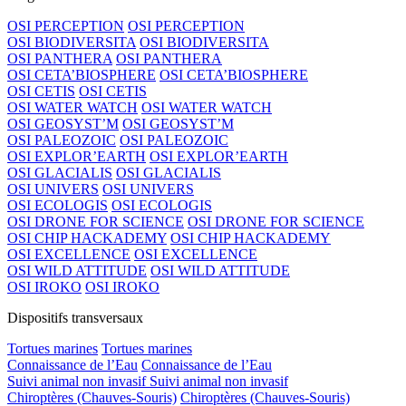
OSI PERCEPTION
OSI PERCEPTION
OSI BIODIVERSITA
OSI BIODIVERSITA
OSI PANTHERA
OSI PANTHERA
OSI CETA’BIOSPHERE
OSI CETA’BIOSPHERE
OSI CETIS
OSI CETIS
OSI WATER WATCH
OSI WATER WATCH
OSI GEOSYST’M
OSI GEOSYST’M
OSI PALEOZOIC
OSI PALEOZOIC
OSI EXPLOR’EARTH
OSI EXPLOR’EARTH
OSI GLACIALIS
OSI GLACIALIS
OSI UNIVERS
OSI UNIVERS
OSI ECOLOGIS
OSI ECOLOGIS
OSI DRONE FOR SCIENCE
OSI DRONE FOR SCIENCE
OSI CHIP HACKADEMY
OSI CHIP HACKADEMY
OSI EXCELLENCE
OSI EXCELLENCE
OSI WILD ATTITUDE
OSI WILD ATTITUDE
OSI IROKO
OSI IROKO
Dispositifs transversaux
Tortues marines
Tortues marines
Connaissance de l’Eau
Connaissance de l’Eau
Suivi animal non invasif
Suivi animal non invasif
Chiroptères (Chauves-Souris)
Chiroptères (Chauves-Souris)