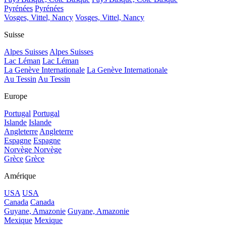
Pyrénées
Pyrénées
Vosges, Vittel, Nancy
Vosges, Vittel, Nancy
Suisse
Alpes Suisses
Alpes Suisses
Lac Léman
Lac Léman
La Genève Internationale
La Genève Internationale
Au Tessin
Au Tessin
Europe
Portugal
Portugal
Islande
Islande
Angleterre
Angleterre
Espagne
Espagne
Norvège
Norvège
Grèce
Grèce
Amérique
USA
USA
Canada
Canada
Guyane, Amazonie
Guyane, Amazonie
Mexique
Mexique