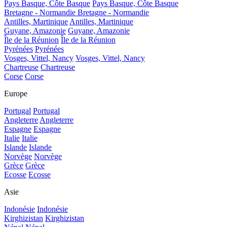
Pays Basque, Côte Basque
Pays Basque, Côte Basque
Bretagne - Normandie
Bretagne - Normandie
Antilles, Martinique
Antilles, Martinique
Guyane, Amazonie
Guyane, Amazonie
Île de la Réunion
Île de la Réunion
Pyrénées
Pyrénées
Vosges, Vittel, Nancy
Vosges, Vittel, Nancy
Chartreuse
Chartreuse
Corse
Corse
Europe
Portugal
Portugal
Angleterre
Angleterre
Espagne
Espagne
Italie
Italie
Islande
Islande
Norvège
Norvège
Grèce
Grèce
Ecosse
Ecosse
Asie
Indonésie
Indonésie
Kirghizistan
Kirghizistan