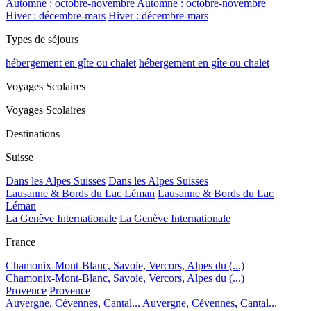
Automne : octobre-novembre
Automne : octobre-novembre
Hiver : décembre-mars
Hiver : décembre-mars
Types de séjours
hébergement en gîte ou chalet
hébergement en gîte ou chalet
Voyages Scolaires
Voyages Scolaires
Destinations
Suisse
Dans les Alpes Suisses
Dans les Alpes Suisses
Lausanne & Bords du Lac Léman
Lausanne & Bords du Lac
Léman
La Genève Internationale
La Genève Internationale
France
Chamonix-Mont-Blanc, Savoie, Vercors, Alpes du (...)
Chamonix-Mont-Blanc, Savoie, Vercors, Alpes du (...)
Provence
Provence
Auvergne, Cévennes, Cantal...
Auvergne, Cévennes, Cantal...