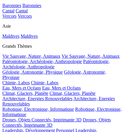
Baronnies
Baronnies
Cantal
Cantal
Vercors
Vercors
Asie
Maldives
Maldives
Grands Thèmes
Vie Sauvage, Nature, Animaux
Vie Sauvage, Nature, Animaux
Paléontologie, Archéologie, Anthropologie
Paléontologie,
Archéologie, Anthropologie
Géologie, Astronomie, Physique
Géologie, Astronomie,
Physique
Chimie, Labos
Chimie, Labos
Eau, Mers et Océans
Eau, Mers et Océans
Climat, Glaciers, Planète
Climat, Glaciers, Planète
Architecture, Energies Renouvelables
Architecture, Energies
Renouvelables
Robotique, Electronique, Informatique
Robotique, Electronique,
Informatique
Drones, Objets Connectés, Imprimante 3D
Drones, Objets
Connectés, Imprimante 3D
Leadership, Développement Personnel
Leadership,