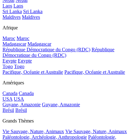
Népal
Népal
Laos
Laos
Sri Lanka
Sri Lanka
Maldives
Maldives
Afrique
Maroc
Maroc
Madagascar
Madagascar
République Démocratique du Congo (RDC)
République
Démocratique du Congo (RDC)
Egypte
Egypte
Togo
Togo
Pacifique, Océanie et Australie
Pacifique, Océanie et Australie
Amériques
Canada
Canada
USA
USA
Guyane, Amazonie
Guyane, Amazonie
Brésil
Brésil
Grands Thèmes
Vie Sauvage, Nature, Animaux
Vie Sauvage, Nature, Animaux
Paléontologie, Archéologie, Anthropologie
Paléontologie,