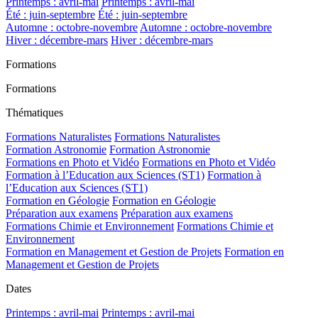
Printemps : avril-mai
Printemps : avril-mai
Été : juin-septembre
Été : juin-septembre
Automne : octobre-novembre
Automne : octobre-novembre
Hiver : décembre-mars
Hiver : décembre-mars
Formations
Formations
Thématiques
Formations Naturalistes
Formations Naturalistes
Formation Astronomie
Formation Astronomie
Formations en Photo et Vidéo
Formations en Photo et Vidéo
Formation à l’Education aux Sciences (ST1)
Formation à
l’Education aux Sciences (ST1)
Formation en Géologie
Formation en Géologie
Préparation aux examens
Préparation aux examens
Formations Chimie et Environnement
Formations Chimie et
Environnement
Formation en Management et Gestion de Projets
Formation en
Management et Gestion de Projets
Dates
Printemps : avril-mai
Printemps : avril-mai