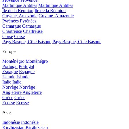
Provence
Provence
Martinique Antilles
Martinique Antilles
Île de la Réunion
Île de la Réunion
Guyane, Amazonie
Guyane, Amazonie
Pyrénées
Pyrénées
Camargue
Camargue
Chartreuse
Chartreuse
Corse
Corse
Pays Basque, Côte Basque
Pays Basque, Côte Basque
Europe
Monténégro
Monténégro
Portugal
Portugal
Espagne
Espagne
Islande
Islande
Italie
Italie
Norvège
Norvège
Angleterre
Angleterre
Grèce
Grèce
Ecosse
Ecosse
Asie
Indonésie
Indonésie
Kirghizistan
Kirghizistan