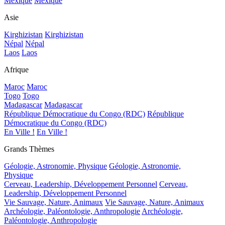
Mexique
Mexique
Asie
Kirghizistan
Kirghizistan
Népal
Népal
Laos
Laos
Afrique
Maroc
Maroc
Togo
Togo
Madagascar
Madagascar
République Démocratique du Congo (RDC)
République
Démocratique du Congo (RDC)
En Ville !
En Ville !
Grands Thèmes
Géologie, Astronomie, Physique
Géologie, Astronomie,
Physique
Cerveau, Leadership, Développement Personnel
Cerveau,
Leadership, Développement Personnel
Vie Sauvage, Nature, Animaux
Vie Sauvage, Nature, Animaux
Archéologie, Paléontologie, Anthropologie
Archéologie,
Paléontologie, Anthropologie