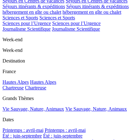
Séjours en Centres de vacances
Séjours en Centres de vacances
Séjours itinérants & expéditions
Séjours itinérants & expéditions
hébergement en gîte ou chalet
hébergement en gîte ou chalet
Sciences et Sports
Sciences et Sports
Sciences pour l’Urgence
Sciences pour l’Urgence
Journalisme Scientifique
Journalisme Scientifique
Week-end
Week-end
Destination
France
Hautes Alpes
Hautes Alpes
Chartreuse
Chartreuse
Grands Thèmes
Vie Sauvage, Nature, Animaux
Vie Sauvage, Nature, Animaux
Dates
Printemps : avril-mai
Printemps : avril-mai
Été : juin-septembre
Été : juin-septembre