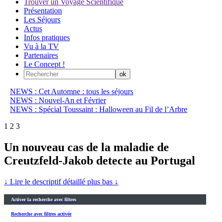
Trouver un Voyage Scientifique
Présentation
Les Séjours
Actus
Infos pratiques
Vu à la TV
Partenaires
Le Concept !
NEWS : Cet Automne : tous les séjours
NEWS : Nouvel-An et Février
NEWS : Spécial Toussaint : Halloween au Fil de l’Arbre
1
2
3
Un nouveau cas de la maladie de
Creutzfeld-Jakob detecte au Portugal
↓ Lire le descriptif détaillé plus bas ↓
Activer la recherche avec filtres
Recherche avec filtres activée