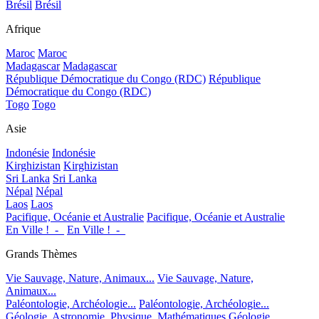
Brésil
Brésil
Afrique
Maroc
Maroc
Madagascar
Madagascar
République Démocratique du Congo (RDC)
République
Démocratique du Congo (RDC)
Togo
Togo
Asie
Indonésie
Indonésie
Kirghizistan
Kirghizistan
Sri Lanka
Sri Lanka
Népal
Népal
Laos
Laos
Pacifique, Océanie et Australie
Pacifique, Océanie et Australie
En Ville !_-_
En Ville !_-_
Grands Thèmes
Vie Sauvage, Nature, Animaux...
Vie Sauvage, Nature,
Animaux...
Paléontologie, Archéologie...
Paléontologie, Archéologie...
Géologie, Astronomie, Physique, Mathématiques
Géologie,