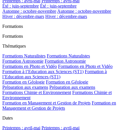
Printemps : avril-mai
Printemps : avril-mai
Été : juin-septembre
Été : juin-septembre
Automne : octobre-novembre
Automne : octobre-novembre
Hiver : décembre-mars
Hiver : décembre-mars
Formations
Formations
Thématiques
Formations Naturalistes
Formations Naturalistes
Formation Astronomie
Formation Astronomie
Formations en Photo et Vidéo
Formations en Photo et Vidéo
Formation à l’Education aux Sciences (ST1)
Formation à
l’Education aux Sciences (ST1)
Formation en Géologie
Formation en Géologie
Préparation aux examens
Préparation aux examens
Formations Chimie et Environnement
Formations Chimie et
Environnement
Formation en Management et Gestion de Projets
Formation en
Management et Gestion de Projets
Dates
Printemps : avril-mai
Printemps : avril-mai