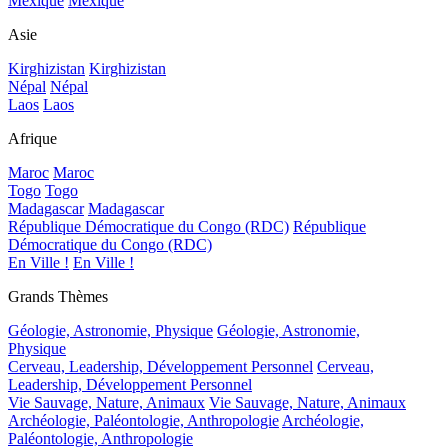
Mexique
Mexique
Asie
Kirghizistan
Kirghizistan
Népal
Népal
Laos
Laos
Afrique
Maroc
Maroc
Togo
Togo
Madagascar
Madagascar
République Démocratique du Congo (RDC)
République
Démocratique du Congo (RDC)
En Ville !
En Ville !
Grands Thèmes
Géologie, Astronomie, Physique
Géologie, Astronomie,
Physique
Cerveau, Leadership, Développement Personnel
Cerveau,
Leadership, Développement Personnel
Vie Sauvage, Nature, Animaux
Vie Sauvage, Nature, Animaux
Archéologie, Paléontologie, Anthropologie
Archéologie,
Paléontologie, Anthropologie