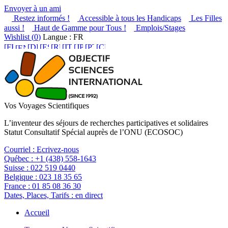
Envoyer à un ami
Restez informés !
Accessible à tous les Handicaps
Les Filles
aussi !
Haut de Gamme pour Tous !
Emplois/Stages
Wishlist (
0
)
Langue : FR
Vos Voyages Scientifiques
L’inventeur des séjours de recherches participatives et solidaires
Statut Consultatif Spécial auprès de l’ONU (ECOSOC)
Courriel :
Ecrivez-nous
Québec :
+1 (438) 558-1643
Suisse :
022 519 0440
Belgique :
023 18 35 65
France :
01 85 08 36 30
Dates, Places, Tarifs :
en direct
Accueil