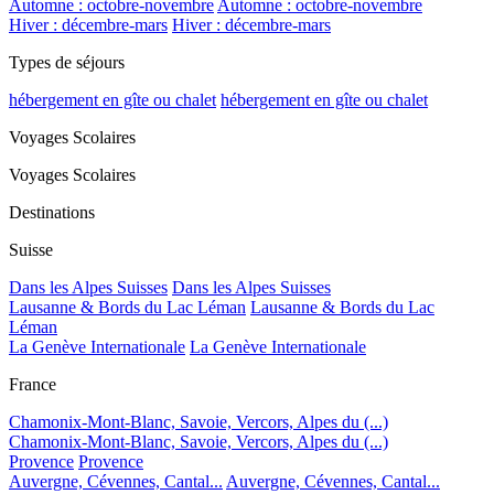
Automne : octobre-novembre
Automne : octobre-novembre
Hiver : décembre-mars
Hiver : décembre-mars
Types de séjours
hébergement en gîte ou chalet
hébergement en gîte ou chalet
Voyages Scolaires
Voyages Scolaires
Destinations
Suisse
Dans les Alpes Suisses
Dans les Alpes Suisses
Lausanne & Bords du Lac Léman
Lausanne & Bords du Lac
Léman
La Genève Internationale
La Genève Internationale
France
Chamonix-Mont-Blanc, Savoie, Vercors, Alpes du (...)
Chamonix-Mont-Blanc, Savoie, Vercors, Alpes du (...)
Provence
Provence
Auvergne, Cévennes, Cantal...
Auvergne, Cévennes, Cantal...