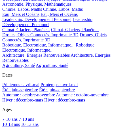
Astronomie, Physique, Mathématiques
Chimie, Labos, Maths
Chimie, Labos, Maths
Eau, Mers et Océans
Eau, Mers et Océans
Leadership, Développement Personnel
Leadership,
Développement Personnel
Climat, Glaciers, Planète...
Climat, Glaciers, Planète...
Drones, Objets Connectés, Imprimante 3D
Drones, Objets
Connectés, Imprimante 3D
Robotique, Electronique, Informatique...
Robotique,
Electronique, Informatique...
Architecture, Energies Renouvelables
Architecture, Energies
Renouvelables
Agriculture, Santé
Agriculture, Santé
Dates
Printemps : avril-mai
Printemps : avril-mai
Été : juin-septembre
Été : juin-septembre
Automne : octobre-novembre
Automne : octobre-novembre
Hiver : décembre-mars
Hiver : décembre-mars
Ages
7-10 ans
7-10 ans
10-13 ans
10-13 ans