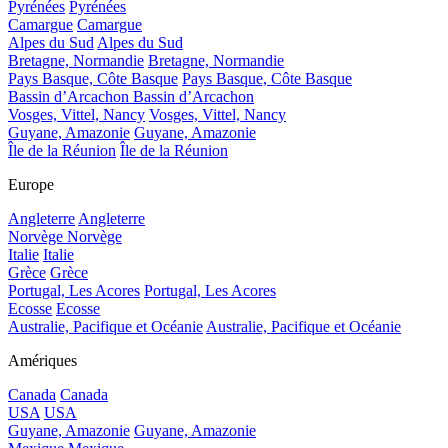
Pyrénées
Pyrénées
Camargue
Camargue
Alpes du Sud
Alpes du Sud
Bretagne, Normandie
Bretagne, Normandie
Pays Basque, Côte Basque
Pays Basque, Côte Basque
Bassin d’Arcachon
Bassin d’Arcachon
Vosges, Vittel, Nancy
Vosges, Vittel, Nancy
Guyane, Amazonie
Guyane, Amazonie
Île de la Réunion
Île de la Réunion
Europe
Angleterre
Angleterre
Norvège
Norvège
Italie
Italie
Grèce
Grèce
Portugal, Les Acores
Portugal, Les Acores
Ecosse
Ecosse
Australie, Pacifique et Océanie
Australie, Pacifique et Océanie
Amériques
Canada
Canada
USA
USA
Guyane, Amazonie
Guyane, Amazonie