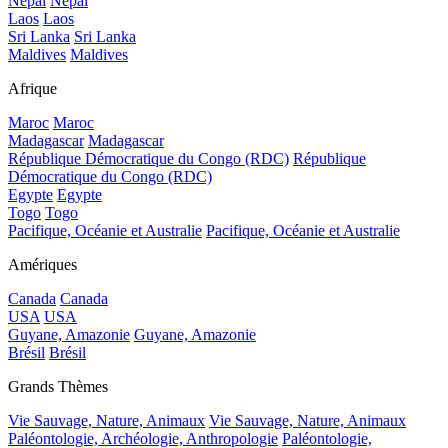
Népal
Népal
Laos
Laos
Sri Lanka
Sri Lanka
Maldives
Maldives
Afrique
Maroc
Maroc
Madagascar
Madagascar
République Démocratique du Congo (RDC)
République
Démocratique du Congo (RDC)
Egypte
Egypte
Togo
Togo
Pacifique, Océanie et Australie
Pacifique, Océanie et Australie
Amériques
Canada
Canada
USA
USA
Guyane, Amazonie
Guyane, Amazonie
Brésil
Brésil
Grands Thèmes
Vie Sauvage, Nature, Animaux
Vie Sauvage, Nature, Animaux
Paléontologie, Archéologie, Anthropologie
Paléontologie,