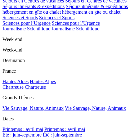
Séjours en Centres de vacances
Séjours en Centres de vacances
Séjours itinérants & expéditions
Séjours itinérants & expéditions
hébergement en gîte ou chalet
hébergement en gîte ou chalet
Sciences et Sports
Sciences et Sports
Sciences pour l’Urgence
Sciences pour l’Urgence
Journalisme Scientifique
Journalisme Scientifique
Week-end
Week-end
Destination
France
Hautes Alpes
Hautes Alpes
Chartreuse
Chartreuse
Grands Thèmes
Vie Sauvage, Nature, Animaux
Vie Sauvage, Nature, Animaux
Dates
Printemps : avril-mai
Printemps : avril-mai
Été : juin-septembre
Été : juin-septembre