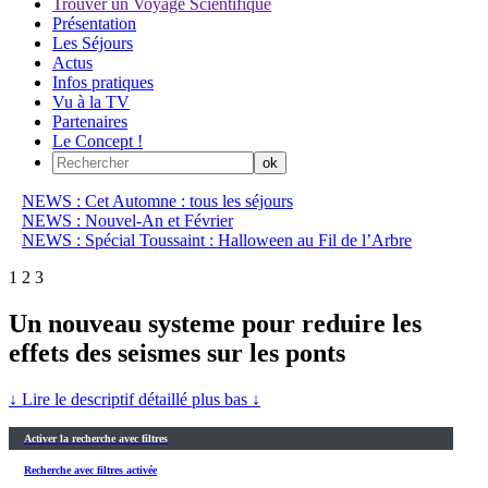
Trouver un Voyage Scientifique
Présentation
Les Séjours
Actus
Infos pratiques
Vu à la TV
Partenaires
Le Concept !
NEWS : Cet Automne : tous les séjours
NEWS : Nouvel-An et Février
NEWS : Spécial Toussaint : Halloween au Fil de l’Arbre
1
2
3
Un nouveau systeme pour reduire les
effets des seismes sur les ponts
↓ Lire le descriptif détaillé plus bas ↓
Activer la recherche avec filtres
Recherche avec filtres activée