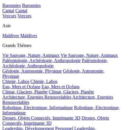
Baronnies
Baronnies
Cantal
Cantal
Vercors
Vercors
Asie
Maldives
Maldives
Grands Thèmes
Vie Sauvage, Nature, Animaux
Vie Sauvage, Nature, Animaux
Paléontologie, Archéologie, Anthropologie
Paléontologie,
Archéologie, Anthropologie
Géologie, Astronomie, Physique
Géologie, Astronomie,
Physique
Chimie, Labos
Chimie, Labos
Eau, Mers et Océans
Eau, Mers et Océans
Climat, Glaciers, Planète
Climat, Glaciers, Planète
Architecture, Energies Renouvelables
Architecture, Energies
Renouvelables
Robotique, Electronique, Informatique
Robotique, Electronique,
Informatique
Drones, Objets Connectés, Imprimante 3D
Drones, Objets
Connectés, Imprimante 3D
Leadership, Développement Personnel
Leadership,