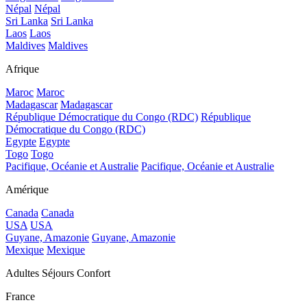
Népal
Népal
Sri Lanka
Sri Lanka
Laos
Laos
Maldives
Maldives
Afrique
Maroc
Maroc
Madagascar
Madagascar
République Démocratique du Congo (RDC)
République
Démocratique du Congo (RDC)
Egypte
Egypte
Togo
Togo
Pacifique, Océanie et Australie
Pacifique, Océanie et Australie
Amérique
Canada
Canada
USA
USA
Guyane, Amazonie
Guyane, Amazonie
Mexique
Mexique
Adultes Séjours Confort
France