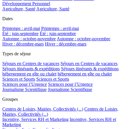
Développement Personnel
Agriculture, Santé
Agriculture, Santé
Dates
Printemps : avril-mai
Printemps : avril-mai
Été : juin-septembre
Été : juin-septembre
Automne : octobre-novembre
Automne : octobre-novembre
Hiver : décembre-mars
Hiver : décembre-mars
Types de séjour
Séjours en Centres de vacances
Séjours en Centres de vacances
Séjours itinérants & expéditions
Séjours itinérants & expéditions
hébergement en gîte ou chalet
hébergement en gîte ou chalet
Sciences et Sports
Sciences et Sports
Sciences pour l’Urgence
Sciences pour l’Urgence
Journalisme Scientifique
Journalisme Scientifique
Groupes
Centres de Loisirs, Mairies, Collectivités (...)
Centres de Loisirs,
Mairies, Collectivités (...)
Incentive, Services RH et Marketing
Incentive, Services RH et
Marketing