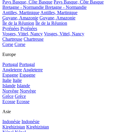
Pays Basque, Côte Basque
Pays Basque, Côte Basque
Bretagne - Normandie
Bretagne - Normandie
Antilles, Martinique
Antilles, Martinique
Guyane, Amazonie
Guyane, Amazonie
Île de la Réunion
Île de la Réunion
Pyrénées
Pyrénées
Vosges, Vittel, Nancy
Vosges, Vittel, Nancy
Chartreuse
Chartreuse
Corse
Corse
Europe
Portugal
Portugal
Angleterre
Angleterre
Espagne
Espagne
Italie
Italie
Islande
Islande
Norvège
Norvège
Grèce
Grèce
Ecosse
Ecosse
Asie
Indonésie
Indonésie
Kirghizistan
Kirghizistan