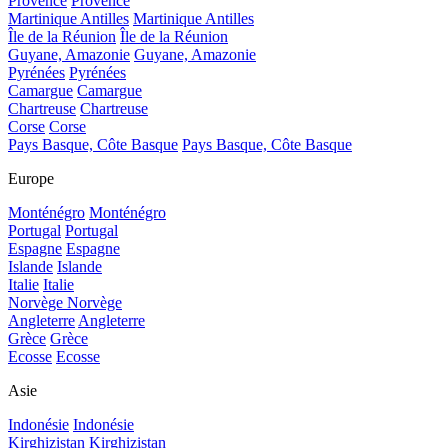
Provence
Provence
Martinique Antilles
Martinique Antilles
Île de la Réunion
Île de la Réunion
Guyane, Amazonie
Guyane, Amazonie
Pyrénées
Pyrénées
Camargue
Camargue
Chartreuse
Chartreuse
Corse
Corse
Pays Basque, Côte Basque
Pays Basque, Côte Basque
Europe
Monténégro
Monténégro
Portugal
Portugal
Espagne
Espagne
Islande
Islande
Italie
Italie
Norvège
Norvège
Angleterre
Angleterre
Grèce
Grèce
Ecosse
Ecosse
Asie
Indonésie
Indonésie
Kirghizistan
Kirghizistan