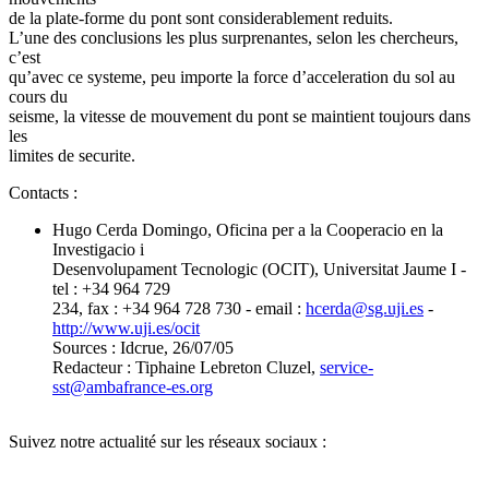
de la plate-forme du pont sont considerablement reduits.
L’une des conclusions les plus surprenantes, selon les chercheurs,
c’est
qu’avec ce systeme, peu importe la force d’acceleration du sol au
cours du
seisme, la vitesse de mouvement du pont se maintient toujours dans
les
limites de securite.
Contacts :
Hugo Cerda Domingo, Oficina per a la Cooperacio en la
Investigacio i
Desenvolupament Tecnologic (OCIT), Universitat Jaume I -
tel : +34 964 729
234, fax : +34 964 728 730 - email :
hcerda
@
sg.uji.es
-
http://www.uji.es/ocit
Sources : Idcrue, 26/07/05
Redacteur : Tiphaine Lebreton Cluzel,
service-
sst
@
ambafrance-es.org
Suivez notre actualité sur les réseaux sociaux :