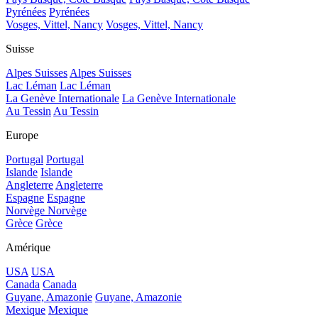
Pyrénées
Pyrénées
Vosges, Vittel, Nancy
Vosges, Vittel, Nancy
Suisse
Alpes Suisses
Alpes Suisses
Lac Léman
Lac Léman
La Genève Internationale
La Genève Internationale
Au Tessin
Au Tessin
Europe
Portugal
Portugal
Islande
Islande
Angleterre
Angleterre
Espagne
Espagne
Norvège
Norvège
Grèce
Grèce
Amérique
USA
USA
Canada
Canada
Guyane, Amazonie
Guyane, Amazonie
Mexique
Mexique