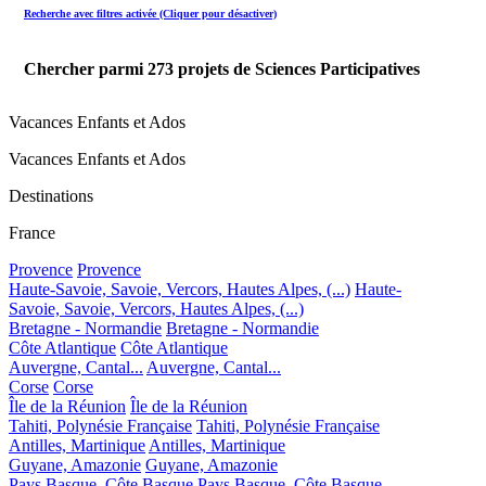
Recherche avec filtres activée (Cliquer pour désactiver)
Chercher parmi
273
projets de Sciences Participatives
Vacances Enfants et Ados
Vacances Enfants et Ados
Destinations
France
Provence
Provence
Haute-Savoie, Savoie, Vercors, Hautes Alpes, (...)
Haute-
Savoie, Savoie, Vercors, Hautes Alpes, (...)
Bretagne - Normandie
Bretagne - Normandie
Côte Atlantique
Côte Atlantique
Auvergne, Cantal...
Auvergne, Cantal...
Corse
Corse
Île de la Réunion
Île de la Réunion
Tahiti, Polynésie Française
Tahiti, Polynésie Française
Antilles, Martinique
Antilles, Martinique
Guyane, Amazonie
Guyane, Amazonie
Pays Basque, Côte Basque
Pays Basque, Côte Basque