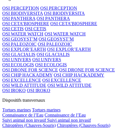
OSI PERCEPTION
OSI PERCEPTION
OSI BIODIVERSITA
OSI BIODIVERSITA
OSI PANTHERA
OSI PANTHERA
OSI CETA’BIOSPHERE
OSI CETA’BIOSPHERE
OSI CETIS
OSI CETIS
OSI WATER WATCH
OSI WATER WATCH
OSI GEOSYST’M
OSI GEOSYST’M
OSI PALEOZOIC
OSI PALEOZOIC
OSI EXPLOR’EARTH
OSI EXPLOR’EARTH
OSI GLACIALIS
OSI GLACIALIS
OSI UNIVERS
OSI UNIVERS
OSI ECOLOGIS
OSI ECOLOGIS
OSI DRONE FOR SCIENCE
OSI DRONE FOR SCIENCE
OSI CHIP HACKADEMY
OSI CHIP HACKADEMY
OSI EXCELLENCE
OSI EXCELLENCE
OSI WILD ATTITUDE
OSI WILD ATTITUDE
OSI IROKO
OSI IROKO
Dispositifs transversaux
Tortues marines
Tortues marines
Connaissance de l’Eau
Connaissance de l’Eau
Suivi animal non invasif
Suivi animal non invasif
Chiroptères (Chauves-Souris)
Chiroptères (Chauves-Souris)