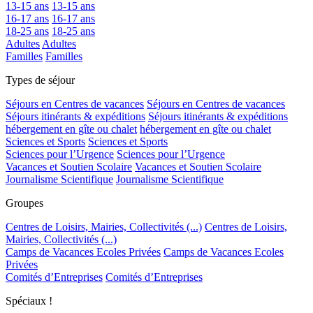
13-15 ans
13-15 ans
16-17 ans
16-17 ans
18-25 ans
18-25 ans
Adultes
Adultes
Familles
Familles
Types de séjour
Séjours en Centres de vacances
Séjours en Centres de vacances
Séjours itinérants & expéditions
Séjours itinérants & expéditions
hébergement en gîte ou chalet
hébergement en gîte ou chalet
Sciences et Sports
Sciences et Sports
Sciences pour l’Urgence
Sciences pour l’Urgence
Vacances et Soutien Scolaire
Vacances et Soutien Scolaire
Journalisme Scientifique
Journalisme Scientifique
Groupes
Centres de Loisirs, Mairies, Collectivités (...)
Centres de Loisirs,
Mairies, Collectivités (...)
Camps de Vacances Ecoles Privées
Camps de Vacances Ecoles
Privées
Comités d’Entreprises
Comités d’Entreprises
Spéciaux !