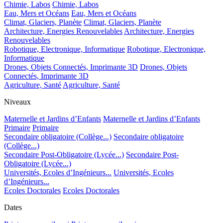
Chimie, Labos
Chimie, Labos
Eau, Mers et Océans
Eau, Mers et Océans
Climat, Glaciers, Planète
Climat, Glaciers, Planète
Architecture, Energies Renouvelables
Architecture, Energies
Renouvelables
Robotique, Electronique, Informatique
Robotique, Electronique,
Informatique
Drones, Objets Connectés, Imprimante 3D
Drones, Objets
Connectés, Imprimante 3D
Agriculture, Santé
Agriculture, Santé
Niveaux
Maternelle et Jardins d’Enfants
Maternelle et Jardins d’Enfants
Primaire
Primaire
Secondaire obligatoire (Collège...)
Secondaire obligatoire
(Collège...)
Secondaire Post-Obligatoire (Lycée...)
Secondaire Post-
Obligatoire (Lycée...)
Universités, Ecoles d’Ingénieurs...
Universités, Ecoles
d’Ingénieurs...
Ecoles Doctorales
Ecoles Doctorales
Dates