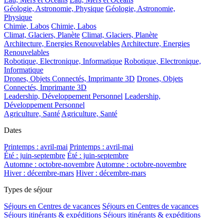
Géologie, Astronomie, Physique
Géologie, Astronomie,
Physique
Chimie, Labos
Chimie, Labos
Climat, Glaciers, Planète
Climat, Glaciers, Planète
Architecture, Energies Renouvelables
Architecture, Energies
Renouvelables
Robotique, Electronique, Informatique
Robotique, Electronique,
Informatique
Drones, Objets Connectés, Imprimante 3D
Drones, Objets
Connectés, Imprimante 3D
Leadership, Développement Personnel
Leadership,
Développement Personnel
Agriculture, Santé
Agriculture, Santé
Dates
Printemps : avril-mai
Printemps : avril-mai
Été : juin-septembre
Été : juin-septembre
Automne : octobre-novembre
Automne : octobre-novembre
Hiver : décembre-mars
Hiver : décembre-mars
Types de séjour
Séjours en Centres de vacances
Séjours en Centres de vacances
Séjours itinérants & expéditions
Séjours itinérants & expéditions