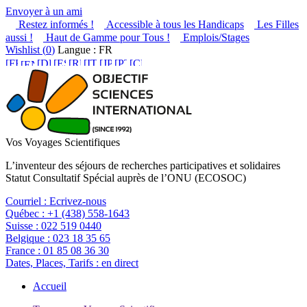
Envoyer à un ami
Restez informés !
Accessible à tous les Handicaps
Les Filles
aussi !
Haut de Gamme pour Tous !
Emplois/Stages
Wishlist (
0
)
Langue : FR
Vos Voyages Scientifiques
L’inventeur des séjours de recherches participatives et solidaires
Statut Consultatif Spécial auprès de l’ONU (ECOSOC)
Courriel :
Ecrivez-nous
Québec :
+1 (438) 558-1643
Suisse :
022 519 0440
Belgique :
023 18 35 65
France :
01 85 08 36 30
Dates, Places, Tarifs :
en direct
Accueil