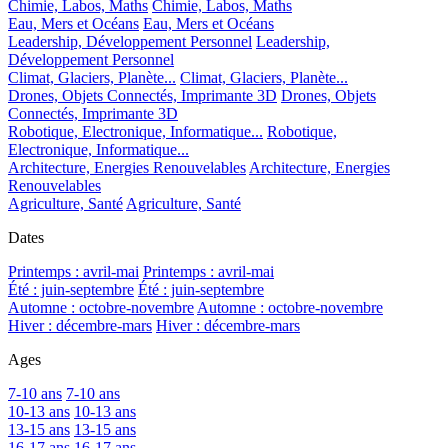
Chimie, Labos, Maths
Chimie, Labos, Maths
Eau, Mers et Océans
Eau, Mers et Océans
Leadership, Développement Personnel
Leadership,
Développement Personnel
Climat, Glaciers, Planète...
Climat, Glaciers, Planète...
Drones, Objets Connectés, Imprimante 3D
Drones, Objets
Connectés, Imprimante 3D
Robotique, Electronique, Informatique...
Robotique,
Electronique, Informatique...
Architecture, Energies Renouvelables
Architecture, Energies
Renouvelables
Agriculture, Santé
Agriculture, Santé
Dates
Printemps : avril-mai
Printemps : avril-mai
Été : juin-septembre
Été : juin-septembre
Automne : octobre-novembre
Automne : octobre-novembre
Hiver : décembre-mars
Hiver : décembre-mars
Ages
7-10 ans
7-10 ans
10-13 ans
10-13 ans
13-15 ans
13-15 ans
16-17 ans
16-17 ans