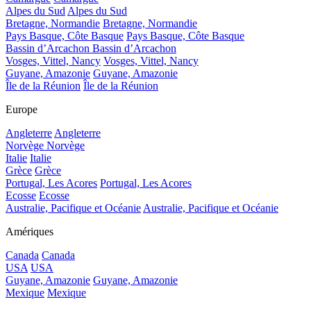
Alpes du Sud
Alpes du Sud
Bretagne, Normandie
Bretagne, Normandie
Pays Basque, Côte Basque
Pays Basque, Côte Basque
Bassin d’Arcachon
Bassin d’Arcachon
Vosges, Vittel, Nancy
Vosges, Vittel, Nancy
Guyane, Amazonie
Guyane, Amazonie
Île de la Réunion
Île de la Réunion
Europe
Angleterre
Angleterre
Norvège
Norvège
Italie
Italie
Grèce
Grèce
Portugal, Les Acores
Portugal, Les Acores
Ecosse
Ecosse
Australie, Pacifique et Océanie
Australie, Pacifique et Océanie
Amériques
Canada
Canada
USA
USA
Guyane, Amazonie
Guyane, Amazonie
Mexique
Mexique