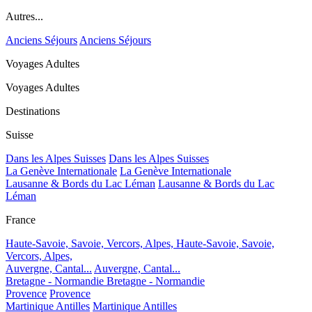
Autres...
Anciens Séjours
Anciens Séjours
Voyages Adultes
Voyages Adultes
Destinations
Suisse
Dans les Alpes Suisses
Dans les Alpes Suisses
La Genève Internationale
La Genève Internationale
Lausanne & Bords du Lac Léman
Lausanne & Bords du Lac
Léman
France
Haute-Savoie, Savoie, Vercors, Alpes,
Haute-Savoie, Savoie,
Vercors, Alpes,
Auvergne, Cantal...
Auvergne, Cantal...
Bretagne - Normandie
Bretagne - Normandie
Provence
Provence
Martinique Antilles
Martinique Antilles