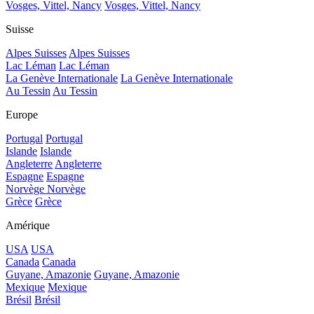
Vosges, Vittel, Nancy
Vosges, Vittel, Nancy
Suisse
Alpes Suisses
Alpes Suisses
Lac Léman
Lac Léman
La Genève Internationale
La Genève Internationale
Au Tessin
Au Tessin
Europe
Portugal
Portugal
Islande
Islande
Angleterre
Angleterre
Espagne
Espagne
Norvège
Norvège
Grèce
Grèce
Amérique
USA
USA
Canada
Canada
Guyane, Amazonie
Guyane, Amazonie
Mexique
Mexique
Brésil
Brésil