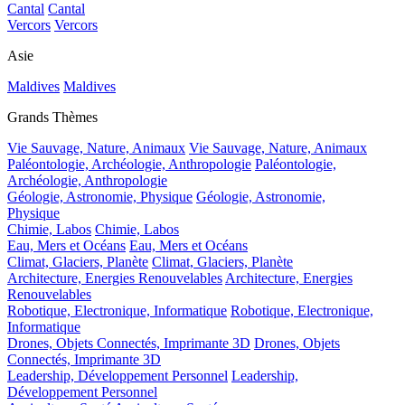
Cantal
Cantal
Vercors
Vercors
Asie
Maldives
Maldives
Grands Thèmes
Vie Sauvage, Nature, Animaux
Vie Sauvage, Nature, Animaux
Paléontologie, Archéologie, Anthropologie
Paléontologie,
Archéologie, Anthropologie
Géologie, Astronomie, Physique
Géologie, Astronomie,
Physique
Chimie, Labos
Chimie, Labos
Eau, Mers et Océans
Eau, Mers et Océans
Climat, Glaciers, Planète
Climat, Glaciers, Planète
Architecture, Energies Renouvelables
Architecture, Energies
Renouvelables
Robotique, Electronique, Informatique
Robotique, Electronique,
Informatique
Drones, Objets Connectés, Imprimante 3D
Drones, Objets
Connectés, Imprimante 3D
Leadership, Développement Personnel
Leadership,
Développement Personnel