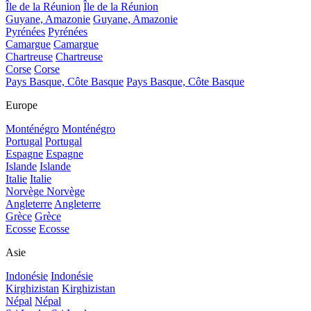
Île de la Réunion
Île de la Réunion
Guyane, Amazonie
Guyane, Amazonie
Pyrénées
Pyrénées
Camargue
Camargue
Chartreuse
Chartreuse
Corse
Corse
Pays Basque, Côte Basque
Pays Basque, Côte Basque
Europe
Monténégro
Monténégro
Portugal
Portugal
Espagne
Espagne
Islande
Islande
Italie
Italie
Norvège
Norvège
Angleterre
Angleterre
Grèce
Grèce
Ecosse
Ecosse
Asie
Indonésie
Indonésie
Kirghizistan
Kirghizistan
Népal
Népal