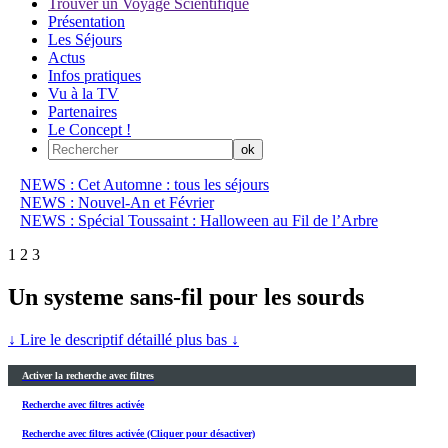
Trouver un Voyage Scientifique
Présentation
Les Séjours
Actus
Infos pratiques
Vu à la TV
Partenaires
Le Concept !
NEWS : Cet Automne : tous les séjours
NEWS : Nouvel-An et Février
NEWS : Spécial Toussaint : Halloween au Fil de l’Arbre
1
2
3
Un systeme sans-fil pour les sourds
↓ Lire le descriptif détaillé plus bas ↓
Activer la recherche avec filtres
Recherche avec filtres activée
Recherche avec filtres activée (Cliquer pour désactiver)