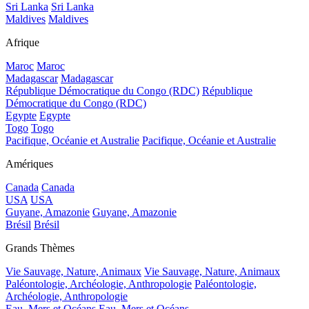
Sri Lanka
Sri Lanka
Maldives
Maldives
Afrique
Maroc
Maroc
Madagascar
Madagascar
République Démocratique du Congo (RDC)
République
Démocratique du Congo (RDC)
Egypte
Egypte
Togo
Togo
Pacifique, Océanie et Australie
Pacifique, Océanie et Australie
Amériques
Canada
Canada
USA
USA
Guyane, Amazonie
Guyane, Amazonie
Brésil
Brésil
Grands Thèmes
Vie Sauvage, Nature, Animaux
Vie Sauvage, Nature, Animaux
Paléontologie, Archéologie, Anthropologie
Paléontologie,
Archéologie, Anthropologie
Eau, Mers et Océans
Eau, Mers et Océans