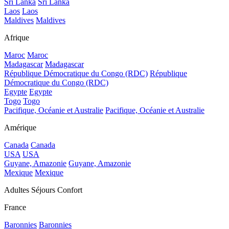
Sri Lanka
Sri Lanka
Laos
Laos
Maldives
Maldives
Afrique
Maroc
Maroc
Madagascar
Madagascar
République Démocratique du Congo (RDC)
République
Démocratique du Congo (RDC)
Egypte
Egypte
Togo
Togo
Pacifique, Océanie et Australie
Pacifique, Océanie et Australie
Amérique
Canada
Canada
USA
USA
Guyane, Amazonie
Guyane, Amazonie
Mexique
Mexique
Adultes Séjours Confort
France
Baronnies
Baronnies