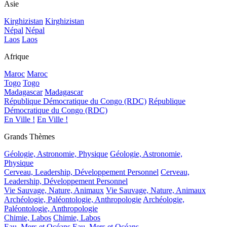
Asie
Kirghizistan
Kirghizistan
Népal
Népal
Laos
Laos
Afrique
Maroc
Maroc
Togo
Togo
Madagascar
Madagascar
République Démocratique du Congo (RDC)
République
Démocratique du Congo (RDC)
En Ville !
En Ville !
Grands Thèmes
Géologie, Astronomie, Physique
Géologie, Astronomie,
Physique
Cerveau, Leadership, Développement Personnel
Cerveau,
Leadership, Développement Personnel
Vie Sauvage, Nature, Animaux
Vie Sauvage, Nature, Animaux
Archéologie, Paléontologie, Anthropologie
Archéologie,
Paléontologie, Anthropologie
Chimie, Labos
Chimie, Labos
Eau, Mers et Océans
Eau, Mers et Océans