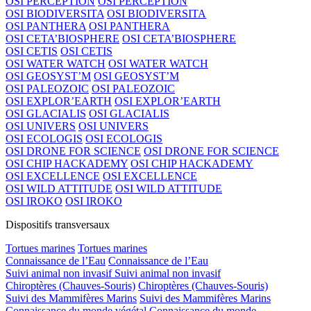
OSI PERCEPTION
OSI PERCEPTION
OSI BIODIVERSITA
OSI BIODIVERSITA
OSI PANTHERA
OSI PANTHERA
OSI CETA’BIOSPHERE
OSI CETA’BIOSPHERE
OSI CETIS
OSI CETIS
OSI WATER WATCH
OSI WATER WATCH
OSI GEOSYST’M
OSI GEOSYST’M
OSI PALEOZOIC
OSI PALEOZOIC
OSI EXPLOR’EARTH
OSI EXPLOR’EARTH
OSI GLACIALIS
OSI GLACIALIS
OSI UNIVERS
OSI UNIVERS
OSI ECOLOGIS
OSI ECOLOGIS
OSI DRONE FOR SCIENCE
OSI DRONE FOR SCIENCE
OSI CHIP HACKADEMY
OSI CHIP HACKADEMY
OSI EXCELLENCE
OSI EXCELLENCE
OSI WILD ATTITUDE
OSI WILD ATTITUDE
OSI IROKO
OSI IROKO
Dispositifs transversaux
Tortues marines
Tortues marines
Connaissance de l’Eau
Connaissance de l’Eau
Suivi animal non invasif
Suivi animal non invasif
Chiroptères (Chauves-Souris)
Chiroptères (Chauves-Souris)
Suivi des Mammifères Marins
Suivi des Mammifères Marins
Connaissance du monde végétal
Connaissance du monde