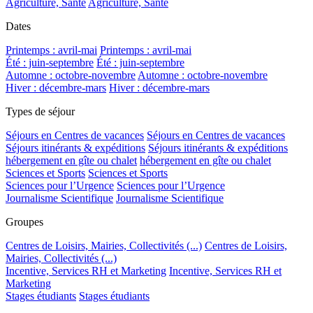
Agriculture, Santé
Agriculture, Santé
Dates
Printemps : avril-mai
Printemps : avril-mai
Été : juin-septembre
Été : juin-septembre
Automne : octobre-novembre
Automne : octobre-novembre
Hiver : décembre-mars
Hiver : décembre-mars
Types de séjour
Séjours en Centres de vacances
Séjours en Centres de vacances
Séjours itinérants & expéditions
Séjours itinérants & expéditions
hébergement en gîte ou chalet
hébergement en gîte ou chalet
Sciences et Sports
Sciences et Sports
Sciences pour l’Urgence
Sciences pour l’Urgence
Journalisme Scientifique
Journalisme Scientifique
Groupes
Centres de Loisirs, Mairies, Collectivités (...)
Centres de Loisirs,
Mairies, Collectivités (...)
Incentive, Services RH et Marketing
Incentive, Services RH et
Marketing
Stages étudiants
Stages étudiants