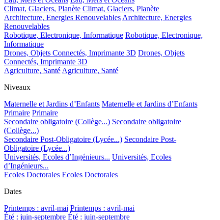
Climat, Glaciers, Planète
Climat, Glaciers, Planète
Architecture, Energies Renouvelables
Architecture, Energies
Renouvelables
Robotique, Electronique, Informatique
Robotique, Electronique,
Informatique
Drones, Objets Connectés, Imprimante 3D
Drones, Objets
Connectés, Imprimante 3D
Agriculture, Santé
Agriculture, Santé
Niveaux
Maternelle et Jardins d’Enfants
Maternelle et Jardins d’Enfants
Primaire
Primaire
Secondaire obligatoire (Collège...)
Secondaire obligatoire
(Collège...)
Secondaire Post-Obligatoire (Lycée...)
Secondaire Post-
Obligatoire (Lycée...)
Universités, Ecoles d’Ingénieurs...
Universités, Ecoles
d’Ingénieurs...
Ecoles Doctorales
Ecoles Doctorales
Dates
Printemps : avril-mai
Printemps : avril-mai
Été : juin-septembre
Été : juin-septembre