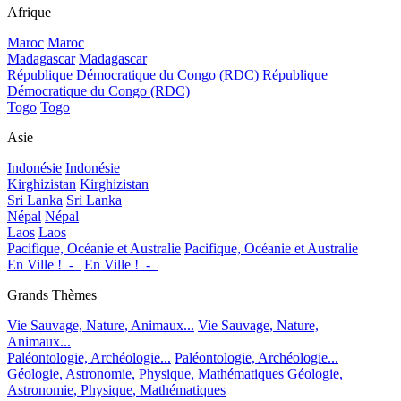
Afrique
Maroc
Maroc
Madagascar
Madagascar
République Démocratique du Congo (RDC)
République
Démocratique du Congo (RDC)
Togo
Togo
Asie
Indonésie
Indonésie
Kirghizistan
Kirghizistan
Sri Lanka
Sri Lanka
Népal
Népal
Laos
Laos
Pacifique, Océanie et Australie
Pacifique, Océanie et Australie
En Ville !_-_
En Ville !_-_
Grands Thèmes
Vie Sauvage, Nature, Animaux...
Vie Sauvage, Nature,
Animaux...
Paléontologie, Archéologie...
Paléontologie, Archéologie...
Géologie, Astronomie, Physique, Mathématiques
Géologie,
Astronomie, Physique, Mathématiques