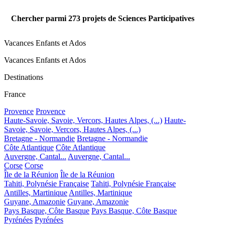
Chercher parmi
273
projets de Sciences Participatives
Vacances Enfants et Ados
Vacances Enfants et Ados
Destinations
France
Provence
Provence
Haute-Savoie, Savoie, Vercors, Hautes Alpes, (...)
Haute-
Savoie, Savoie, Vercors, Hautes Alpes, (...)
Bretagne - Normandie
Bretagne - Normandie
Côte Atlantique
Côte Atlantique
Auvergne, Cantal...
Auvergne, Cantal...
Corse
Corse
Île de la Réunion
Île de la Réunion
Tahiti, Polynésie Française
Tahiti, Polynésie Française
Antilles, Martinique
Antilles, Martinique
Guyane, Amazonie
Guyane, Amazonie
Pays Basque, Côte Basque
Pays Basque, Côte Basque
Pyrénées
Pyrénées