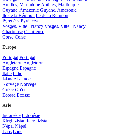
Antilles, Martinique
Antilles, Martinique
Guyane, Amazonie
Guyane, Amazonie
Île de la Réunion
Île de la Réunion
Pyrénées
Pyrénées
Vosges, Vittel, Nancy
Vosges, Vittel, Nancy
Chartreuse
Chartreuse
Corse
Corse
Europe
Portugal
Portugal
Angleterre
Angleterre
Espagne
Espagne
Italie
Italie
Islande
Islande
Norvège
Norvège
Grèce
Grèce
Ecosse
Ecosse
Asie
Indonésie
Indonésie
Kirghizistan
Kirghizistan
Népal
Népal
Laos
Laos