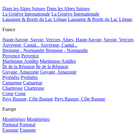
Dans les Alpes Suisses
Dans les Alpes Suisses
La Genève Internationale
La Genève Internationale
Lausanne & Bords du Lac Léman
Lausanne & Bords du Lac Léman
France
Haute-Savoie, Savoie, Vercors, Alpes,
Haute-Savoie, Savoie, Vercors
Auvergne, Cantal...
Auvergne, Cantal...
Bretagne - Normandie
Bretagne - Normandie
Provence
Provence
Martinique Antilles
Martinique Antilles
Île de la Réunion
Île de la Réunion
Guyane, Amazonie
Guyane, Amazonie
Pyrénées
Pyrénées
Camargue
Camargue
Chartreuse
Chartreuse
Corse
Corse
Pays Basque, Côte Basque
Pays Basque, Côte Basque
Europe
Monténégro
Monténégro
Portugal
Portugal
Espagne
Espagne