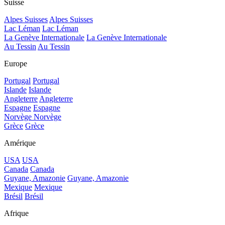
Suisse
Alpes Suisses
Alpes Suisses
Lac Léman
Lac Léman
La Genève Internationale
La Genève Internationale
Au Tessin
Au Tessin
Europe
Portugal
Portugal
Islande
Islande
Angleterre
Angleterre
Espagne
Espagne
Norvège
Norvège
Grèce
Grèce
Amérique
USA
USA
Canada
Canada
Guyane, Amazonie
Guyane, Amazonie
Mexique
Mexique
Brésil
Brésil
Afrique