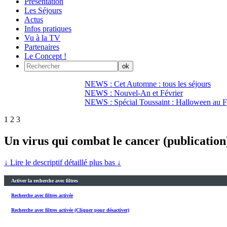
Présentation
Les Séjours
Actus
Infos pratiques
Vu à la TV
Partenaires
Le Concept !
NEWS : Cet Automne : tous les séjours
NEWS : Nouvel-An et Février
NEWS : Spécial Toussaint : Halloween au Fi
1
2
3
Un virus qui combat le cancer (publication
↓ Lire le descriptif détaillé plus bas ↓
Activer la recherche avec filtres
Recherche avec filtres activée
Recherche avec filtres activée (Cliquer pour désactiver)