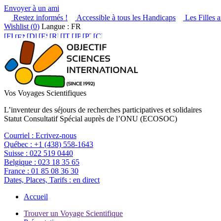
Envoyer à un ami
Restez informés !
Accessible à tous les Handicaps
Les Filles a
Wishlist (
0
)
Langue : FR
Vos Voyages Scientifiques
L’inventeur des séjours de recherches participatives et solidaires
Statut Consultatif Spécial auprès de l’ONU (ECOSOC)
Courriel :
Ecrivez-nous
Québec :
+1 (438) 558-1643
Suisse :
022 519 0440
Belgique :
023 18 35 65
France :
01 85 08 36 30
Dates, Places, Tarifs :
en direct
Accueil
Trouver un Voyage Scientifique