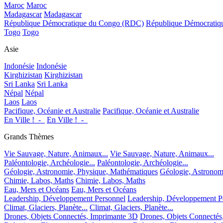
Maroc
Maroc
Madagascar
Madagascar
République Démocratique du Congo (RDC)
République Démocrati
Togo
Togo
Asie
Indonésie
Indonésie
Kirghizistan
Kirghizistan
Sri Lanka
Sri Lanka
Népal
Népal
Laos
Laos
Pacifique, Océanie et Australie
Pacifique, Océanie et Australie
En Ville !_-_
En Ville !_-_
Grands Thèmes
Vie Sauvage, Nature, Animaux...
Vie Sauvage, Nature, Animaux...
Paléontologie, Archéologie...
Paléontologie, Archéologie...
Géologie, Astronomie, Physique, Mathématiques
Géologie, Astronom
Chimie, Labos, Maths
Chimie, Labos, Maths
Eau, Mers et Océans
Eau, Mers et Océans
Leadership, Développement Personnel
Leadership, Développement P
Climat, Glaciers, Planète...
Climat, Glaciers, Planète...
Drones, Objets Connectés, Imprimante 3D
Drones, Objets Connectés