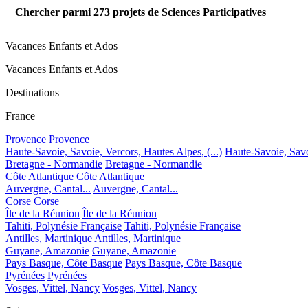
Chercher parmi
273
projets de Sciences Participatives
Vacances Enfants et Ados
Vacances Enfants et Ados
Destinations
France
Provence
Provence
Haute-Savoie, Savoie, Vercors, Hautes Alpes, (...)
Haute-Savoie, Savoi
Bretagne - Normandie
Bretagne - Normandie
Côte Atlantique
Côte Atlantique
Auvergne, Cantal...
Auvergne, Cantal...
Corse
Corse
Île de la Réunion
Île de la Réunion
Tahiti, Polynésie Française
Tahiti, Polynésie Française
Antilles, Martinique
Antilles, Martinique
Guyane, Amazonie
Guyane, Amazonie
Pays Basque, Côte Basque
Pays Basque, Côte Basque
Pyrénées
Pyrénées
Vosges, Vittel, Nancy
Vosges, Vittel, Nancy