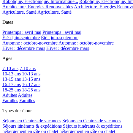
Robotique, Electronique, Informatique...
Robotique, Electronique, Inf
Architecture, Energies Renouvelables
Architecture, Energies Renouve
Agriculture, Santé
Agriculture, Santé
Dates
Printemps : avril-mai
Printemps : avril-mai
Été : juin-septembre
Été : juin-septembre
Automne : octobre-novembre
Automne : octobre-novembre
Hiver : décembre-mars
Hiver : décembre-mars
Ages
7-10 ans
7-10 ans
10-13 ans
10-13 ans
13-15 ans
13-15 ans
16-17 ans
16-17 ans
18-25 ans
18-25 ans
Adultes
Adultes
Familles
Familles
Types de séjour
Séjours en Centres de vacances
Séjours en Centres de vacances
Séjours itinérants & expéditions
Séjours itinérants & expéditions
hébergement en gîte ou chalet
hébergement en gîte ou chalet