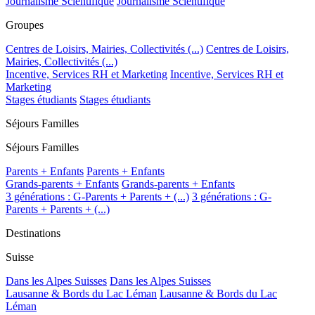
Journalisme Scientifique
Journalisme Scientifique
Groupes
Centres de Loisirs, Mairies, Collectivités (...)
Centres de Loisirs,
Mairies, Collectivités (...)
Incentive, Services RH et Marketing
Incentive, Services RH et
Marketing
Stages étudiants
Stages étudiants
Séjours Familles
Séjours Familles
Parents + Enfants
Parents + Enfants
Grands-parents + Enfants
Grands-parents + Enfants
3 générations : G-Parents + Parents + (...)
3 générations : G-
Parents + Parents + (...)
Destinations
Suisse
Dans les Alpes Suisses
Dans les Alpes Suisses
Lausanne & Bords du Lac Léman
Lausanne & Bords du Lac
Léman