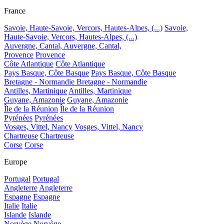
France
Savoie, Haute-Savoie, Vercors, Hautes-Alpes, (...)
Savoie,
Haute-Savoie, Vercors, Hautes-Alpes, (...)
Auvergne, Cantal,
Auvergne, Cantal,
Provence
Provence
Côte Atlantique
Côte Atlantique
Pays Basque, Côte Basque
Pays Basque, Côte Basque
Bretagne - Normandie
Bretagne - Normandie
Antilles, Martinique
Antilles, Martinique
Guyane, Amazonie
Guyane, Amazonie
Île de la Réunion
Île de la Réunion
Pyrénées
Pyrénées
Vosges, Vittel, Nancy
Vosges, Vittel, Nancy
Chartreuse
Chartreuse
Corse
Corse
Europe
Portugal
Portugal
Angleterre
Angleterre
Espagne
Espagne
Italie
Italie
Islande
Islande
Norvège
Norvège