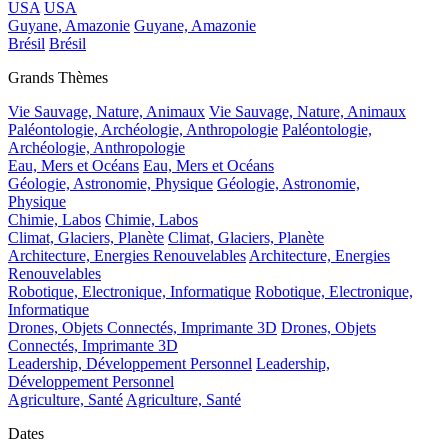
USA
USA
Guyane, Amazonie
Guyane, Amazonie
Brésil
Brésil
Grands Thèmes
Vie Sauvage, Nature, Animaux
Vie Sauvage, Nature, Animaux
Paléontologie, Archéologie, Anthropologie
Paléontologie,
Archéologie, Anthropologie
Eau, Mers et Océans
Eau, Mers et Océans
Géologie, Astronomie, Physique
Géologie, Astronomie,
Physique
Chimie, Labos
Chimie, Labos
Climat, Glaciers, Planète
Climat, Glaciers, Planète
Architecture, Energies Renouvelables
Architecture, Energies
Renouvelables
Robotique, Electronique, Informatique
Robotique, Electronique,
Informatique
Drones, Objets Connectés, Imprimante 3D
Drones, Objets
Connectés, Imprimante 3D
Leadership, Développement Personnel
Leadership,
Développement Personnel
Agriculture, Santé
Agriculture, Santé
Dates