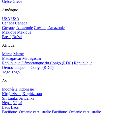
Grèce
Grèce
Amérique
USA
USA
Canada
Canada
Guyane, Amazonie
Guyane, Amazonie
Mexique
Mexique
Brésil
Brésil
Afrique
Maroc
Maroc
Madagascar
Madagascar
République Démocratique du Congo (RDC)
République
Démocratique du Congo (RDC)
Togo
Togo
Asie
Indonésie
Indonésie
Kirghizistan
Kirghizistan
Sri Lanka
Sri Lanka
Népal
Népal
Laos
Laos
Pacifique, Océanie et Australie
Pacifique, Océanie et Australie