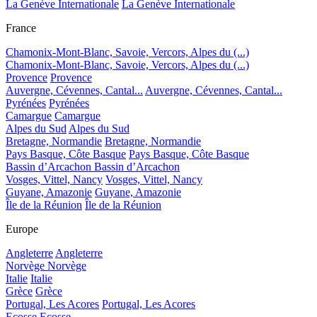
La Genève Internationale
La Genève Internationale
France
Chamonix-Mont-Blanc, Savoie, Vercors, Alpes du (...)
Chamonix-Mont-Blanc, Savoie, Vercors, Alpes du (...)
Provence
Provence
Auvergne, Cévennes, Cantal...
Auvergne, Cévennes, Cantal...
Pyrénées
Pyrénées
Camargue
Camargue
Alpes du Sud
Alpes du Sud
Bretagne, Normandie
Bretagne, Normandie
Pays Basque, Côte Basque
Pays Basque, Côte Basque
Bassin d’Arcachon
Bassin d’Arcachon
Vosges, Vittel, Nancy
Vosges, Vittel, Nancy
Guyane, Amazonie
Guyane, Amazonie
Île de la Réunion
Île de la Réunion
Europe
Angleterre
Angleterre
Norvège
Norvège
Italie
Italie
Grèce
Grèce
Portugal, Les Acores
Portugal, Les Acores
Ecosse
Ecosse