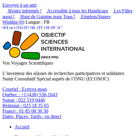
Envoyer à un ami
Restez informés !
Accessible à tous les Handicaps
Les Filles
aussi !
Haut de Gamme pour Tous !
Emplois/Stages
Wishlist (
0
)
Langue : FR
Vos Voyages Scientifiques
L’inventeur des séjours de recherches participatives et solidaires
Statut Consultatif Spécial auprès de l’ONU (ECOSOC)
Courriel :
Ecrivez-nous
Québec :
+1 (438) 558-1643
Suisse :
022 519 0440
Belgique :
023 18 35 65
France :
01 85 08 36 30
Dates, Places, Tarifs :
en direct
Accueil