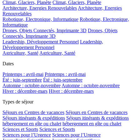
Climat, Glaciers, Planète
Climat, Glaciers, Planète
Architecture, Energies Renouvelables
Architecture, Energies
Renouvelables
Robotique, Electronique, Informatique
Robotique, Electronique,
Informatique
Drones, Objets Connectés, Imprimante 3D
Drones, Objets
Connectés, Imprimante 3D
Leadership, Développement Personnel
Leadership,
Développement Personnel
Agriculture, Santé
Agriculture, Santé
Dates
Printemps : avril-mai
Printemps : avril-mai
Été : juin-septembre
Été : juin-septembre
Automne : octobre-novembre
Automne : octobre-novembre
Hiver : décembre-mars
Hiver : décembre-mars
Types de séjour
Séjours en Centres de vacances
Séjours en Centres de vacances
Séjours itinérants & expéditions
Séjours itinérants & expéditions
hébergement en gîte ou chalet
hébergement en gîte ou chalet
Sciences et Sports
Sciences et Sports
Sciences pour l’Urgence
Sciences pour l’Urgence