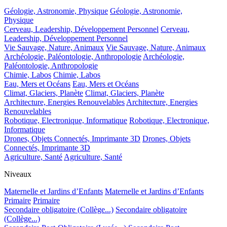
Géologie, Astronomie, Physique
Géologie, Astronomie,
Physique
Cerveau, Leadership, Développement Personnel
Cerveau,
Leadership, Développement Personnel
Vie Sauvage, Nature, Animaux
Vie Sauvage, Nature, Animaux
Archéologie, Paléontologie, Anthropologie
Archéologie,
Paléontologie, Anthropologie
Chimie, Labos
Chimie, Labos
Eau, Mers et Océans
Eau, Mers et Océans
Climat, Glaciers, Planète
Climat, Glaciers, Planète
Architecture, Energies Renouvelables
Architecture, Energies
Renouvelables
Robotique, Electronique, Informatique
Robotique, Electronique,
Informatique
Drones, Objets Connectés, Imprimante 3D
Drones, Objets
Connectés, Imprimante 3D
Agriculture, Santé
Agriculture, Santé
Niveaux
Maternelle et Jardins d’Enfants
Maternelle et Jardins d’Enfants
Primaire
Primaire
Secondaire obligatoire (Collège...)
Secondaire obligatoire
(Collège...)