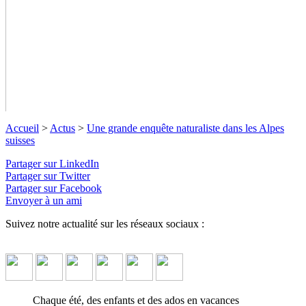
Accueil
>
Actus
>
Une grande enquête naturaliste dans les Alpes
suisses
Partager sur LinkedIn
Partager sur Twitter
Partager sur Facebook
Envoyer à un ami
Une grande enquête naturaliste dans
Suivez notre actualité sur les réseaux sociaux :
les Alpes suisses
Depuis 2014, des équipes de jeunes chercheurs en herbe
réalisent un suivi scientifique de la faune et la flore du Val
d'Anniviers, au coeur des splendides montagnes suisses.
↓ Lire
Chaque été, des enfants et des ados en
vacances