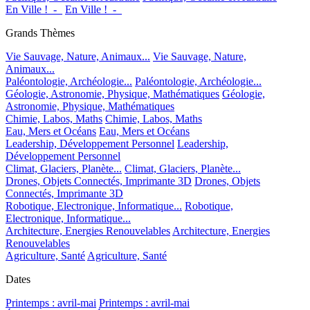
En Ville !_-_
En Ville !_-_
Grands Thèmes
Vie Sauvage, Nature, Animaux...
Vie Sauvage, Nature,
Animaux...
Paléontologie, Archéologie...
Paléontologie, Archéologie...
Géologie, Astronomie, Physique, Mathématiques
Géologie,
Astronomie, Physique, Mathématiques
Chimie, Labos, Maths
Chimie, Labos, Maths
Eau, Mers et Océans
Eau, Mers et Océans
Leadership, Développement Personnel
Leadership,
Développement Personnel
Climat, Glaciers, Planète...
Climat, Glaciers, Planète...
Drones, Objets Connectés, Imprimante 3D
Drones, Objets
Connectés, Imprimante 3D
Robotique, Electronique, Informatique...
Robotique,
Electronique, Informatique...
Architecture, Energies Renouvelables
Architecture, Energies
Renouvelables
Agriculture, Santé
Agriculture, Santé
Dates
Printemps : avril-mai
Printemps : avril-mai