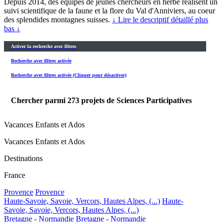
Depuis 2014, des équipes de jeunes chercheurs en herbe réalisent un
suivi scientifique de la faune et la flore du Val d'Anniviers, au coeur
des splendides montagnes suisses.
↓ Lire le descriptif détaillé plus
bas ↓
Activer la recherche avec filtres
Recherche avec filtres activée
Recherche avec filtres activée (Cliquer pour désactiver)
Chercher parmi
273
projets de Sciences Participatives
Vacances Enfants et Ados
Vacances Enfants et Ados
Destinations
France
Provence
Provence
Haute-Savoie, Savoie, Vercors, Hautes Alpes, (...)
Haute-
Savoie, Savoie, Vercors, Hautes Alpes, (...)
Bretagne - Normandie
Bretagne - Normandie