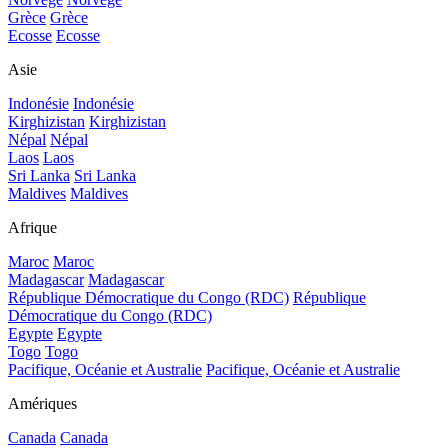
Grèce
Grèce
Ecosse
Ecosse
Asie
Indonésie
Indonésie
Kirghizistan
Kirghizistan
Népal
Népal
Laos
Laos
Sri Lanka
Sri Lanka
Maldives
Maldives
Afrique
Maroc
Maroc
Madagascar
Madagascar
République Démocratique du Congo (RDC)
République
Démocratique du Congo (RDC)
Egypte
Egypte
Togo
Togo
Pacifique, Océanie et Australie
Pacifique, Océanie et Australie
Amériques
Canada
Canada