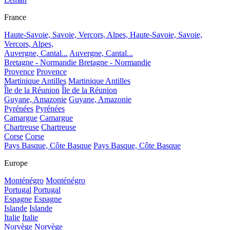
France
Haute-Savoie, Savoie, Vercors, Alpes,
Haute-Savoie, Savoie,
Vercors, Alpes,
Auvergne, Cantal...
Auvergne, Cantal...
Bretagne - Normandie
Bretagne - Normandie
Provence
Provence
Martinique Antilles
Martinique Antilles
Île de la Réunion
Île de la Réunion
Guyane, Amazonie
Guyane, Amazonie
Pyrénées
Pyrénées
Camargue
Camargue
Chartreuse
Chartreuse
Corse
Corse
Pays Basque, Côte Basque
Pays Basque, Côte Basque
Europe
Monténégro
Monténégro
Portugal
Portugal
Espagne
Espagne
Islande
Islande
Italie
Italie
Norvège
Norvège