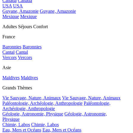
Canada
Canada
USA
USA
Guyane, Amazonie
Guyane, Amazonie
Mexique
Mexique
Adultes Séjours Confort
France
Baronnies
Baronnies
Cantal
Cantal
Vercors
Vercors
Asie
Maldives
Maldives
Grands Thèmes
Vie Sauvage, Nature, Animaux
Vie Sauvage, Nature, Animaux
Paléontologie, Archéologie, Anthropologie
Paléontologie,
Archéologie, Anthropologie
Géologie, Astronomie, Physique
Géologie, Astronomie,
Physique
Chimie, Labos
Chimie, Labos
Eau, Mers et Océans
Eau, Mers et Océans