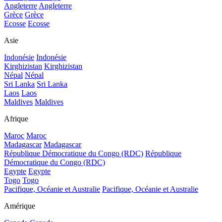
Angleterre
Angleterre
Grèce
Grèce
Ecosse
Ecosse
Asie
Indonésie
Indonésie
Kirghizistan
Kirghizistan
Népal
Népal
Sri Lanka
Sri Lanka
Laos
Laos
Maldives
Maldives
Afrique
Maroc
Maroc
Madagascar
Madagascar
République Démocratique du Congo (RDC)
République
Démocratique du Congo (RDC)
Egypte
Egypte
Togo
Togo
Pacifique, Océanie et Australie
Pacifique, Océanie et Australie
Amérique