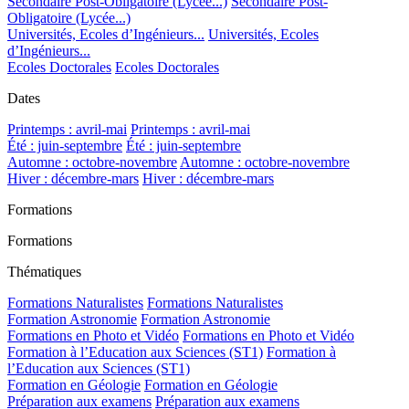
Secondaire Post-Obligatoire (Lycée...)
Secondaire Post-
Obligatoire (Lycée...)
Universités, Ecoles d’Ingénieurs...
Universités, Ecoles
d’Ingénieurs...
Ecoles Doctorales
Ecoles Doctorales
Dates
Printemps : avril-mai
Printemps : avril-mai
Été : juin-septembre
Été : juin-septembre
Automne : octobre-novembre
Automne : octobre-novembre
Hiver : décembre-mars
Hiver : décembre-mars
Formations
Formations
Thématiques
Formations Naturalistes
Formations Naturalistes
Formation Astronomie
Formation Astronomie
Formations en Photo et Vidéo
Formations en Photo et Vidéo
Formation à l’Education aux Sciences (ST1)
Formation à
l’Education aux Sciences (ST1)
Formation en Géologie
Formation en Géologie
Préparation aux examens
Préparation aux examens