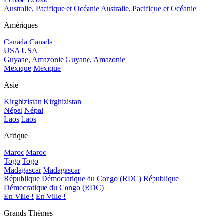
Australie, Pacifique et Océanie
Australie, Pacifique et Océanie
Amériques
Canada
Canada
USA
USA
Guyane, Amazonie
Guyane, Amazonie
Mexique
Mexique
Asie
Kirghizistan
Kirghizistan
Népal
Népal
Laos
Laos
Afrique
Maroc
Maroc
Togo
Togo
Madagascar
Madagascar
République Démocratique du Congo (RDC)
République
Démocratique du Congo (RDC)
En Ville !
En Ville !
Grands Thèmes