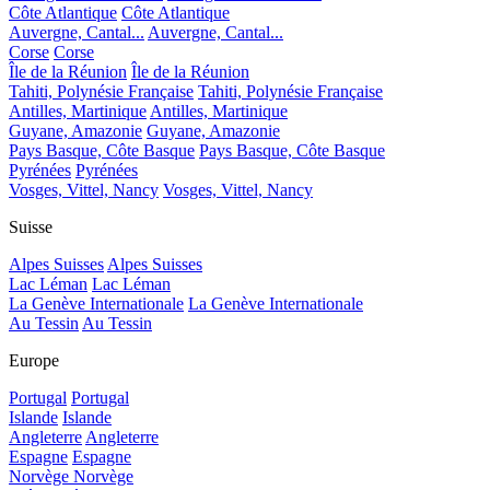
Côte Atlantique
Côte Atlantique
Auvergne, Cantal...
Auvergne, Cantal...
Corse
Corse
Île de la Réunion
Île de la Réunion
Tahiti, Polynésie Française
Tahiti, Polynésie Française
Antilles, Martinique
Antilles, Martinique
Guyane, Amazonie
Guyane, Amazonie
Pays Basque, Côte Basque
Pays Basque, Côte Basque
Pyrénées
Pyrénées
Vosges, Vittel, Nancy
Vosges, Vittel, Nancy
Suisse
Alpes Suisses
Alpes Suisses
Lac Léman
Lac Léman
La Genève Internationale
La Genève Internationale
Au Tessin
Au Tessin
Europe
Portugal
Portugal
Islande
Islande
Angleterre
Angleterre
Espagne
Espagne
Norvège
Norvège