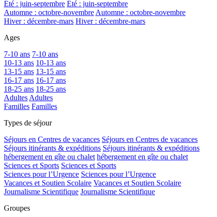
Été : juin-septembre
Été : juin-septembre
Automne : octobre-novembre
Automne : octobre-novembre
Hiver : décembre-mars
Hiver : décembre-mars
Ages
7-10 ans
7-10 ans
10-13 ans
10-13 ans
13-15 ans
13-15 ans
16-17 ans
16-17 ans
18-25 ans
18-25 ans
Adultes
Adultes
Familles
Familles
Types de séjour
Séjours en Centres de vacances
Séjours en Centres de vacances
Séjours itinérants & expéditions
Séjours itinérants & expéditions
hébergement en gîte ou chalet
hébergement en gîte ou chalet
Sciences et Sports
Sciences et Sports
Sciences pour l’Urgence
Sciences pour l’Urgence
Vacances et Soutien Scolaire
Vacances et Soutien Scolaire
Journalisme Scientifique
Journalisme Scientifique
Groupes