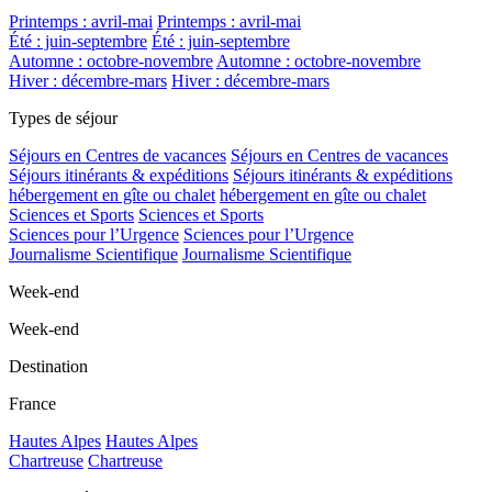
Printemps : avril-mai
Printemps : avril-mai
Été : juin-septembre
Été : juin-septembre
Automne : octobre-novembre
Automne : octobre-novembre
Hiver : décembre-mars
Hiver : décembre-mars
Types de séjour
Séjours en Centres de vacances
Séjours en Centres de vacances
Séjours itinérants & expéditions
Séjours itinérants & expéditions
hébergement en gîte ou chalet
hébergement en gîte ou chalet
Sciences et Sports
Sciences et Sports
Sciences pour l’Urgence
Sciences pour l’Urgence
Journalisme Scientifique
Journalisme Scientifique
Week-end
Week-end
Destination
France
Hautes Alpes
Hautes Alpes
Chartreuse
Chartreuse