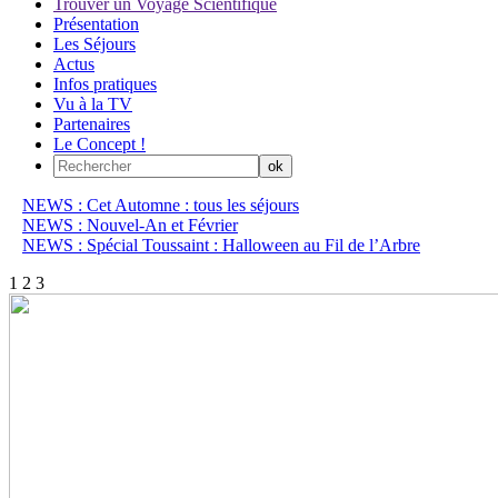
Trouver un Voyage Scientifique
Présentation
Les Séjours
Actus
Infos pratiques
Vu à la TV
Partenaires
Le Concept !
NEWS : Cet Automne : tous les séjours
NEWS : Nouvel-An et Février
NEWS : Spécial Toussaint : Halloween au Fil de l’Arbre
1
2
3