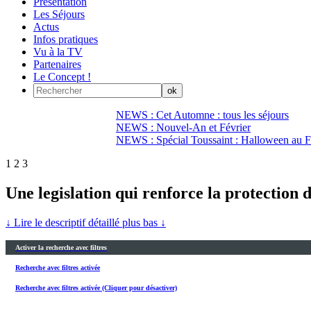
Présentation
Les Séjours
Actus
Infos pratiques
Vu à la TV
Partenaires
Le Concept !
NEWS : Cet Automne : tous les séjours
NEWS : Nouvel-An et Février
NEWS : Spécial Toussaint : Halloween au Fi
1
2
3
Une legislation qui renforce la protection
↓ Lire le descriptif détaillé plus bas ↓
Activer la recherche avec filtres
Recherche avec filtres activée
Recherche avec filtres activée (Cliquer pour désactiver)