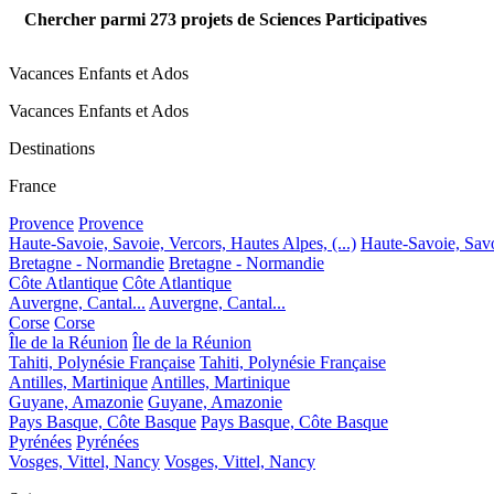
Chercher parmi
273
projets de Sciences Participatives
Vacances Enfants et Ados
Vacances Enfants et Ados
Destinations
France
Provence
Provence
Haute-Savoie, Savoie, Vercors, Hautes Alpes, (...)
Haute-Savoie, Savoi
Bretagne - Normandie
Bretagne - Normandie
Côte Atlantique
Côte Atlantique
Auvergne, Cantal...
Auvergne, Cantal...
Corse
Corse
Île de la Réunion
Île de la Réunion
Tahiti, Polynésie Française
Tahiti, Polynésie Française
Antilles, Martinique
Antilles, Martinique
Guyane, Amazonie
Guyane, Amazonie
Pays Basque, Côte Basque
Pays Basque, Côte Basque
Pyrénées
Pyrénées
Vosges, Vittel, Nancy
Vosges, Vittel, Nancy