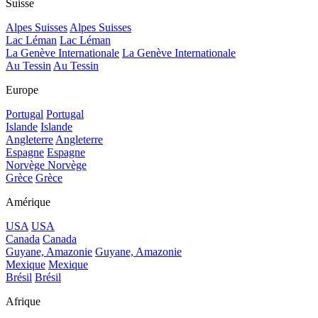
Suisse
Alpes Suisses
Alpes Suisses
Lac Léman
Lac Léman
La Genève Internationale
La Genève Internationale
Au Tessin
Au Tessin
Europe
Portugal
Portugal
Islande
Islande
Angleterre
Angleterre
Espagne
Espagne
Norvège
Norvège
Grèce
Grèce
Amérique
USA
USA
Canada
Canada
Guyane, Amazonie
Guyane, Amazonie
Mexique
Mexique
Brésil
Brésil
Afrique