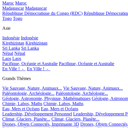
Maroc
Maroc
Madagascar
Madagascar
République Démocratique du Congo (RDC)
République Démocrati
Togo
Togo
Asie
Indonésie
Indonésie
Kirghizistan
Kirghizistan
Sri Lanka
Sri Lanka
Népal
Népal
Laos
Laos
Pacifique, Océanie et Australie
Pacifique, Océanie et Australie
En Ville !_-_
En Ville !_-_
Grands Thèmes
Vie Sauvage, Nature, Animaux...
Vie Sauvage, Nature, Animaux...
Paléontologie, Archéologie...
Paléontologie, Archéologie...
Géologie, Astronomie, Physique, Mathématiques
Géologie, Astronom
Chimie, Labos, Maths
Chimie, Labos, Maths
Eau, Mers et Océans
Eau, Mers et Océans
Leadership, Développement Personnel
Leadership, Développement P
Climat, Glaciers, Planète...
Climat, Glaciers, Planète...
Drones, Objets Connectés, Imprimante 3D
Drones, Objets Connectés