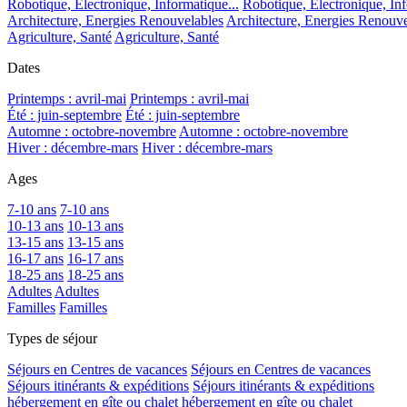
Robotique, Electronique, Informatique...
Robotique, Electronique, Inf
Architecture, Energies Renouvelables
Architecture, Energies Renouve
Agriculture, Santé
Agriculture, Santé
Dates
Printemps : avril-mai
Printemps : avril-mai
Été : juin-septembre
Été : juin-septembre
Automne : octobre-novembre
Automne : octobre-novembre
Hiver : décembre-mars
Hiver : décembre-mars
Ages
7-10 ans
7-10 ans
10-13 ans
10-13 ans
13-15 ans
13-15 ans
16-17 ans
16-17 ans
18-25 ans
18-25 ans
Adultes
Adultes
Familles
Familles
Types de séjour
Séjours en Centres de vacances
Séjours en Centres de vacances
Séjours itinérants & expéditions
Séjours itinérants & expéditions
hébergement en gîte ou chalet
hébergement en gîte ou chalet