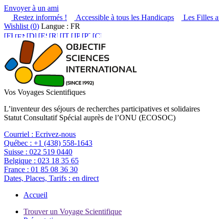
Envoyer à un ami
Restez informés !
Accessible à tous les Handicaps
Les Filles a
Wishlist (
0
)
Langue : FR
Vos Voyages Scientifiques
L’inventeur des séjours de recherches participatives et solidaires
Statut Consultatif Spécial auprès de l’ONU (ECOSOC)
Courriel :
Ecrivez-nous
Québec :
+1 (438) 558-1643
Suisse :
022 519 0440
Belgique :
023 18 35 65
France :
01 85 08 36 30
Dates, Places, Tarifs :
en direct
Accueil
Trouver un Voyage Scientifique