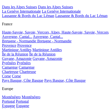
Dans les Alpes Suisses
Dans les Alpes Suisses
La Genève Internationale
La Genève Internationale
Lausanne & Bords du Lac Léman
Lausanne & Bords du Lac Léman
France
Haute-Savoie, Savoie, Vercors, Alpes,
Haute-Savoie, Savoie, Vercors
Auvergne, Cantal...
Auvergne, Cantal...
Bretagne - Normandie
Bretagne - Normandie
Provence
Provence
Martinique Antilles
Martinique Antilles
Île de la Réunion
Île de la Réunion
Guyane, Amazonie
Guyane, Amazonie
Pyrénées
Pyrénées
Camargue
Camargue
Chartreuse
Chartreuse
Corse
Corse
Pays Basque, Côte Basque
Pays Basque, Côte Basque
Europe
Monténégro
Monténégro
Portugal
Portugal
Espagne
Espagne