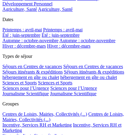
Développement Personnel
Agriculture, Santé
Agriculture, Santé
Dates
Printemps : avril-mai
Printemps : avril-mai
Été : juin-septembre
Été : juin-septembre
Automne : octobre-novembre
Automne : octobre-novembre
Hiver : décembre-mars
Hiver : décembre-mars
Types de séjour
Séjours en Centres de vacances
Séjours en Centres de vacances
Séjours itinérants & expéditions
Séjours itinérants & expéditions
hébergement en gîte ou chalet
hébergement en gîte ou chalet
Sciences et Sports
Sciences et Sports
Sciences pour l’Urgence
Sciences pour l’Urgence
Journalisme Scientifique
Journalisme Scientifique
Groupes
Centres de Loisirs, Mairies, Collectivités (...)
Centres de Loisirs,
Mairies, Collectivités (...)
Incentive, Services RH et Marketing
Incentive, Services RH et
Marketing