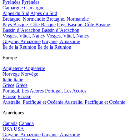
Pyrénées
Pyrénées
Camargue
Camargue
Alpes du Sud
Alpes du Sud
Bretagne, Normandie
Bretagne, Normandie
Pays Basque, Côte Basque
Pays Basque, Côte Basque
Bassin d’Arcachon
Bassin d’Arcachon
Vosges, Vittel, Nancy
Vosges, Vittel, Nancy
Guyane, Amazonie
Guyane, Amazonie
Île de la Réunion
Île de la Réunion
Europe
Angleterre
Angleterre
Norvège
Norvège
Italie
Italie
Grèce
Grèce
Portugal, Les Acores
Portugal, Les Acores
Ecosse
Ecosse
Australie, Pacifique et Océanie
Australie, Pacifique et Océanie
Amériques
Canada
Canada
USA
USA
Guyane, Amazonie
Guyane, Amazonie