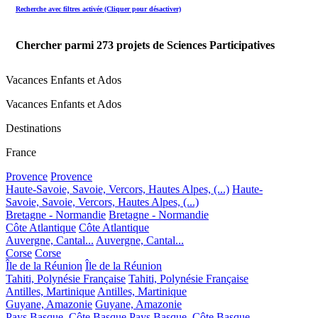
Recherche avec filtres activée (Cliquer pour désactiver)
Chercher parmi
273
projets de Sciences Participatives
Vacances Enfants et Ados
Vacances Enfants et Ados
Destinations
France
Provence
Provence
Haute-Savoie, Savoie, Vercors, Hautes Alpes, (...)
Haute-
Savoie, Savoie, Vercors, Hautes Alpes, (...)
Bretagne - Normandie
Bretagne - Normandie
Côte Atlantique
Côte Atlantique
Auvergne, Cantal...
Auvergne, Cantal...
Corse
Corse
Île de la Réunion
Île de la Réunion
Tahiti, Polynésie Française
Tahiti, Polynésie Française
Antilles, Martinique
Antilles, Martinique
Guyane, Amazonie
Guyane, Amazonie
Pays Basque, Côte Basque
Pays Basque, Côte Basque