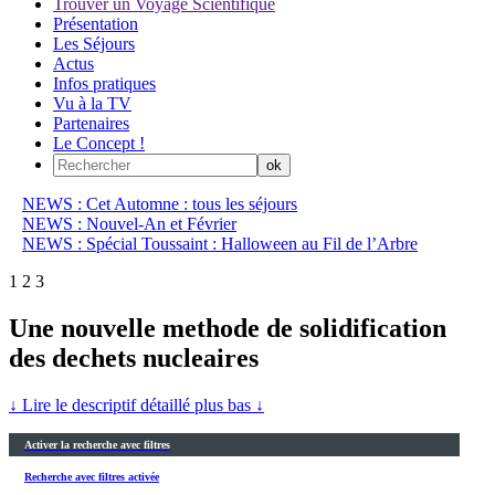
Trouver un Voyage Scientifique
Présentation
Les Séjours
Actus
Infos pratiques
Vu à la TV
Partenaires
Le Concept !
NEWS : Cet Automne : tous les séjours
NEWS : Nouvel-An et Février
NEWS : Spécial Toussaint : Halloween au Fil de l’Arbre
1
2
3
Une nouvelle methode de solidification
des dechets nucleaires
↓ Lire le descriptif détaillé plus bas ↓
Activer la recherche avec filtres
Recherche avec filtres activée