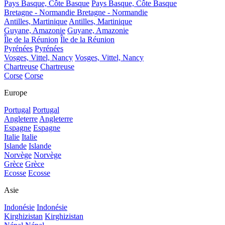
Pays Basque, Côte Basque
Pays Basque, Côte Basque
Bretagne - Normandie
Bretagne - Normandie
Antilles, Martinique
Antilles, Martinique
Guyane, Amazonie
Guyane, Amazonie
Île de la Réunion
Île de la Réunion
Pyrénées
Pyrénées
Vosges, Vittel, Nancy
Vosges, Vittel, Nancy
Chartreuse
Chartreuse
Corse
Corse
Europe
Portugal
Portugal
Angleterre
Angleterre
Espagne
Espagne
Italie
Italie
Islande
Islande
Norvège
Norvège
Grèce
Grèce
Ecosse
Ecosse
Asie
Indonésie
Indonésie
Kirghizistan
Kirghizistan