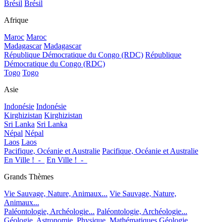
Brésil
Brésil
Afrique
Maroc
Maroc
Madagascar
Madagascar
République Démocratique du Congo (RDC)
République
Démocratique du Congo (RDC)
Togo
Togo
Asie
Indonésie
Indonésie
Kirghizistan
Kirghizistan
Sri Lanka
Sri Lanka
Népal
Népal
Laos
Laos
Pacifique, Océanie et Australie
Pacifique, Océanie et Australie
En Ville !_-_
En Ville !_-_
Grands Thèmes
Vie Sauvage, Nature, Animaux...
Vie Sauvage, Nature,
Animaux...
Paléontologie, Archéologie...
Paléontologie, Archéologie...
Géologie, Astronomie, Physique, Mathématiques
Géologie,