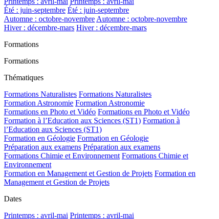
Printemps : avril-mai
Printemps : avril-mai
Été : juin-septembre
Été : juin-septembre
Automne : octobre-novembre
Automne : octobre-novembre
Hiver : décembre-mars
Hiver : décembre-mars
Formations
Formations
Thématiques
Formations Naturalistes
Formations Naturalistes
Formation Astronomie
Formation Astronomie
Formations en Photo et Vidéo
Formations en Photo et Vidéo
Formation à l’Education aux Sciences (ST1)
Formation à
l’Education aux Sciences (ST1)
Formation en Géologie
Formation en Géologie
Préparation aux examens
Préparation aux examens
Formations Chimie et Environnement
Formations Chimie et
Environnement
Formation en Management et Gestion de Projets
Formation en
Management et Gestion de Projets
Dates
Printemps : avril-mai
Printemps : avril-mai