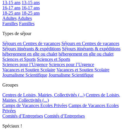
13-15 ans
13-15 ans
16-17 ans
16-17 ans
18-25 ans
18-25 ans
Adultes
Adultes
Familles
Familles
Types de séjour
Séjours en Centres de vacances
Séjours en Centres de vacances
Séjours itinérants & expéditions
Séjours itinérants & expéditions
hébergement en gîte ou chalet
hébergement en gîte ou chalet
Sciences et Sports
Sciences et Sports
Sciences pour l’Urgence
Sciences pour l’Urgence
Vacances et Soutien Scolaire
Vacances et Soutien Scolaire
Journalisme Scientifique
Journalisme Scientifique
Groupes
Centres de Loisirs, Mairies, Collectivités (...)
Centres de Loisirs,
Mairies, Collectivités (...)
Camps de Vacances Ecoles Privées
Camps de Vacances Ecoles
Privées
Comités d’Entreprises
Comités d’Entreprises
Spéciaux !