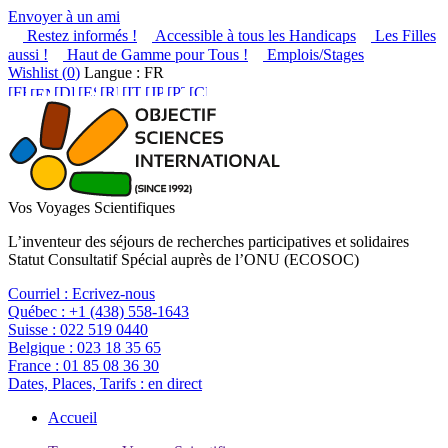
Envoyer à un ami
Restez informés !
Accessible à tous les Handicaps
Les Filles
aussi !
Haut de Gamme pour Tous !
Emplois/Stages
Wishlist (
0
)
Langue : FR
Vos Voyages Scientifiques
L’inventeur des séjours de recherches participatives et solidaires
Statut Consultatif Spécial auprès de l’ONU (ECOSOC)
Courriel :
Ecrivez-nous
Québec :
+1 (438) 558-1643
Suisse :
022 519 0440
Belgique :
023 18 35 65
France :
01 85 08 36 30
Dates, Places, Tarifs :
en direct
Accueil