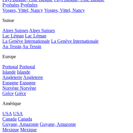
Pyrénées
Pyrénées
Vosges, Vittel, Nancy
Vosges, Vittel, Nancy
Suisse
Alpes Suisses
Alpes Suisses
Lac Léman
Lac Léman
La Genève Internationale
La Genève Internationale
Au Tessin
Au Tessin
Europe
Portugal
Portugal
Islande
Islande
Angleterre
Angleterre
Espagne
Espagne
Norvège
Norvège
Grèce
Grèce
Amérique
USA
USA
Canada
Canada
Guyane, Amazonie
Guyane, Amazonie
Mexique
Mexique