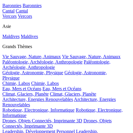
Baronnies
Baronnies
Cantal
Cantal
Vercors
Vercors
Asie
Maldives
Maldives
Grands Thèmes
Vie Sauvage, Nature, Animaux
Vie Sauvage, Nature, Animaux
Paléontologie, Archéologie, Anthropologie
Paléontologie,
Archéologie, Anthropologie
Géologie, Astronomie, Physique
Géologie, Astronomie,
Physique
Chimie, Labos
Chimie, Labos
Eau, Mers et Océans
Eau, Mers et Océans
Climat, Glaciers, Planète
Climat, Glaciers, Planète
Architecture, Energies Renouvelables
Architecture, Energies
Renouvelables
Robotique, Electronique, Informatique
Robotique, Electronique,
Informatique
Drones, Objets Connectés, Imprimante 3D
Drones, Objets
Connectés, Imprimante 3D
Leadership, Développement Personnel
Leadership,