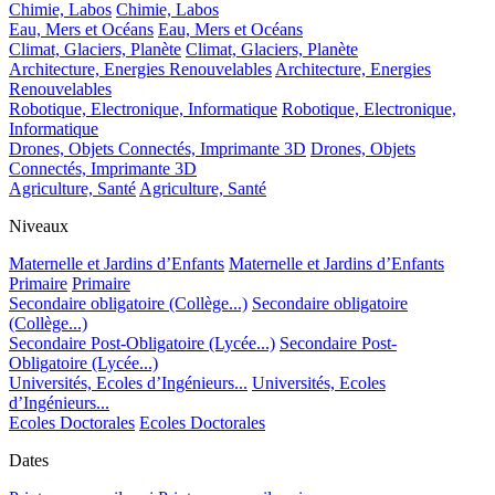
Chimie, Labos
Chimie, Labos
Eau, Mers et Océans
Eau, Mers et Océans
Climat, Glaciers, Planète
Climat, Glaciers, Planète
Architecture, Energies Renouvelables
Architecture, Energies
Renouvelables
Robotique, Electronique, Informatique
Robotique, Electronique,
Informatique
Drones, Objets Connectés, Imprimante 3D
Drones, Objets
Connectés, Imprimante 3D
Agriculture, Santé
Agriculture, Santé
Niveaux
Maternelle et Jardins d’Enfants
Maternelle et Jardins d’Enfants
Primaire
Primaire
Secondaire obligatoire (Collège...)
Secondaire obligatoire
(Collège...)
Secondaire Post-Obligatoire (Lycée...)
Secondaire Post-
Obligatoire (Lycée...)
Universités, Ecoles d’Ingénieurs...
Universités, Ecoles
d’Ingénieurs...
Ecoles Doctorales
Ecoles Doctorales
Dates