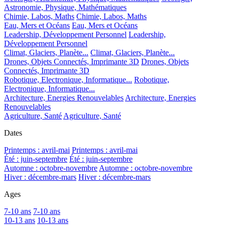
Astronomie, Physique, Mathématiques
Chimie, Labos, Maths
Chimie, Labos, Maths
Eau, Mers et Océans
Eau, Mers et Océans
Leadership, Développement Personnel
Leadership,
Développement Personnel
Climat, Glaciers, Planète...
Climat, Glaciers, Planète...
Drones, Objets Connectés, Imprimante 3D
Drones, Objets
Connectés, Imprimante 3D
Robotique, Electronique, Informatique...
Robotique,
Electronique, Informatique...
Architecture, Energies Renouvelables
Architecture, Energies
Renouvelables
Agriculture, Santé
Agriculture, Santé
Dates
Printemps : avril-mai
Printemps : avril-mai
Été : juin-septembre
Été : juin-septembre
Automne : octobre-novembre
Automne : octobre-novembre
Hiver : décembre-mars
Hiver : décembre-mars
Ages
7-10 ans
7-10 ans
10-13 ans
10-13 ans