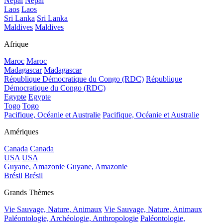
Népal
Népal
Laos
Laos
Sri Lanka
Sri Lanka
Maldives
Maldives
Afrique
Maroc
Maroc
Madagascar
Madagascar
République Démocratique du Congo (RDC)
République
Démocratique du Congo (RDC)
Egypte
Egypte
Togo
Togo
Pacifique, Océanie et Australie
Pacifique, Océanie et Australie
Amériques
Canada
Canada
USA
USA
Guyane, Amazonie
Guyane, Amazonie
Brésil
Brésil
Grands Thèmes
Vie Sauvage, Nature, Animaux
Vie Sauvage, Nature, Animaux
Paléontologie, Archéologie, Anthropologie
Paléontologie,