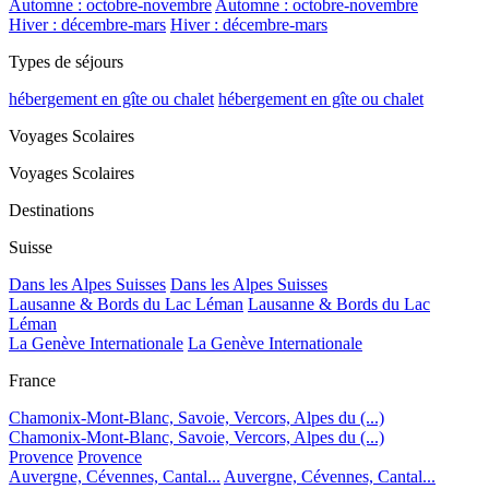
Automne : octobre-novembre
Automne : octobre-novembre
Hiver : décembre-mars
Hiver : décembre-mars
Types de séjours
hébergement en gîte ou chalet
hébergement en gîte ou chalet
Voyages Scolaires
Voyages Scolaires
Destinations
Suisse
Dans les Alpes Suisses
Dans les Alpes Suisses
Lausanne & Bords du Lac Léman
Lausanne & Bords du Lac
Léman
La Genève Internationale
La Genève Internationale
France
Chamonix-Mont-Blanc, Savoie, Vercors, Alpes du (...)
Chamonix-Mont-Blanc, Savoie, Vercors, Alpes du (...)
Provence
Provence
Auvergne, Cévennes, Cantal...
Auvergne, Cévennes, Cantal...