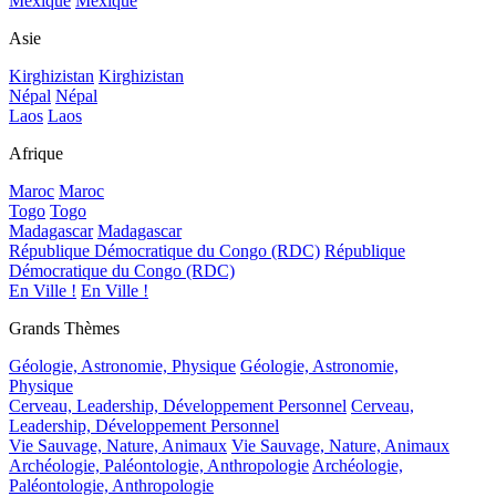
Mexique
Mexique
Asie
Kirghizistan
Kirghizistan
Népal
Népal
Laos
Laos
Afrique
Maroc
Maroc
Togo
Togo
Madagascar
Madagascar
République Démocratique du Congo (RDC)
République
Démocratique du Congo (RDC)
En Ville !
En Ville !
Grands Thèmes
Géologie, Astronomie, Physique
Géologie, Astronomie,
Physique
Cerveau, Leadership, Développement Personnel
Cerveau,
Leadership, Développement Personnel
Vie Sauvage, Nature, Animaux
Vie Sauvage, Nature, Animaux
Archéologie, Paléontologie, Anthropologie
Archéologie,
Paléontologie, Anthropologie