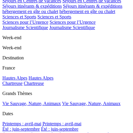
Séjours en Centres de vacances
Séjours en Centres de vacances
Séjours itinérants & expéditions
Séjours itinérants & expéditions
hébergement en gîte ou chalet
hébergement en gîte ou chalet
Sciences et Sports
Sciences et Sports
Sciences pour l’Urgence
Sciences pour l’Urgence
Journalisme Scientifique
Journalisme Scientifique
Week-end
Week-end
Destination
France
Hautes Alpes
Hautes Alpes
Chartreuse
Chartreuse
Grands Thèmes
Vie Sauvage, Nature, Animaux
Vie Sauvage, Nature, Animaux
Dates
Printemps : avril-mai
Printemps : avril-mai
Été : juin-septembre
Été : juin-septembre