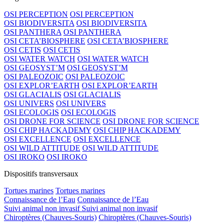
OSI PERCEPTION
OSI PERCEPTION
OSI BIODIVERSITA
OSI BIODIVERSITA
OSI PANTHERA
OSI PANTHERA
OSI CETA’BIOSPHERE
OSI CETA’BIOSPHERE
OSI CETIS
OSI CETIS
OSI WATER WATCH
OSI WATER WATCH
OSI GEOSYST’M
OSI GEOSYST’M
OSI PALEOZOIC
OSI PALEOZOIC
OSI EXPLOR’EARTH
OSI EXPLOR’EARTH
OSI GLACIALIS
OSI GLACIALIS
OSI UNIVERS
OSI UNIVERS
OSI ECOLOGIS
OSI ECOLOGIS
OSI DRONE FOR SCIENCE
OSI DRONE FOR SCIENCE
OSI CHIP HACKADEMY
OSI CHIP HACKADEMY
OSI EXCELLENCE
OSI EXCELLENCE
OSI WILD ATTITUDE
OSI WILD ATTITUDE
OSI IROKO
OSI IROKO
Dispositifs transversaux
Tortues marines
Tortues marines
Connaissance de l’Eau
Connaissance de l’Eau
Suivi animal non invasif
Suivi animal non invasif
Chiroptères (Chauves-Souris)
Chiroptères (Chauves-Souris)