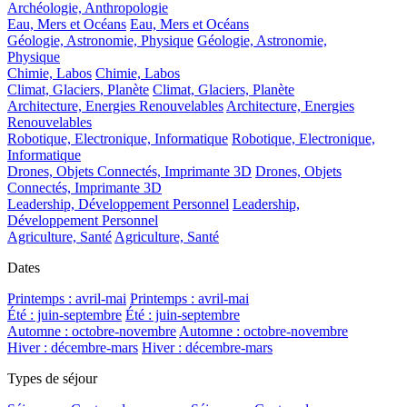
Archéologie, Anthropologie
Eau, Mers et Océans
Eau, Mers et Océans
Géologie, Astronomie, Physique
Géologie, Astronomie,
Physique
Chimie, Labos
Chimie, Labos
Climat, Glaciers, Planète
Climat, Glaciers, Planète
Architecture, Energies Renouvelables
Architecture, Energies
Renouvelables
Robotique, Electronique, Informatique
Robotique, Electronique,
Informatique
Drones, Objets Connectés, Imprimante 3D
Drones, Objets
Connectés, Imprimante 3D
Leadership, Développement Personnel
Leadership,
Développement Personnel
Agriculture, Santé
Agriculture, Santé
Dates
Printemps : avril-mai
Printemps : avril-mai
Été : juin-septembre
Été : juin-septembre
Automne : octobre-novembre
Automne : octobre-novembre
Hiver : décembre-mars
Hiver : décembre-mars
Types de séjour