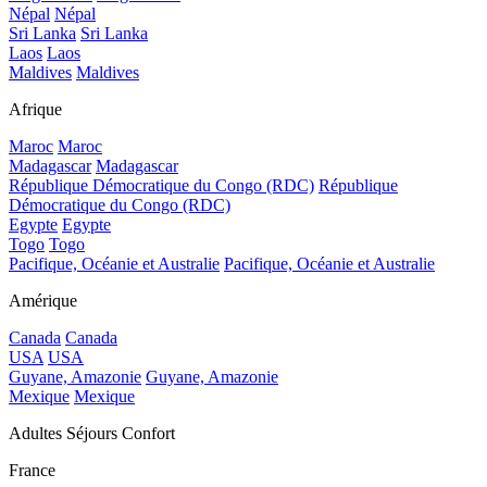
Népal
Népal
Sri Lanka
Sri Lanka
Laos
Laos
Maldives
Maldives
Afrique
Maroc
Maroc
Madagascar
Madagascar
République Démocratique du Congo (RDC)
République
Démocratique du Congo (RDC)
Egypte
Egypte
Togo
Togo
Pacifique, Océanie et Australie
Pacifique, Océanie et Australie
Amérique
Canada
Canada
USA
USA
Guyane, Amazonie
Guyane, Amazonie
Mexique
Mexique
Adultes Séjours Confort
France