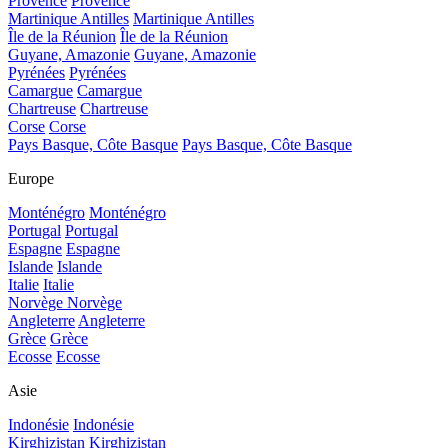
Provence
Provence
Martinique Antilles
Martinique Antilles
Île de la Réunion
Île de la Réunion
Guyane, Amazonie
Guyane, Amazonie
Pyrénées
Pyrénées
Camargue
Camargue
Chartreuse
Chartreuse
Corse
Corse
Pays Basque, Côte Basque
Pays Basque, Côte Basque
Europe
Monténégro
Monténégro
Portugal
Portugal
Espagne
Espagne
Islande
Islande
Italie
Italie
Norvège
Norvège
Angleterre
Angleterre
Grèce
Grèce
Ecosse
Ecosse
Asie
Indonésie
Indonésie
Kirghizistan
Kirghizistan