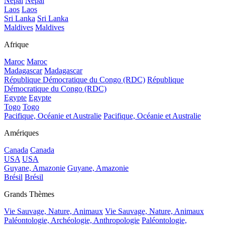
Népal
Népal
Laos
Laos
Sri Lanka
Sri Lanka
Maldives
Maldives
Afrique
Maroc
Maroc
Madagascar
Madagascar
République Démocratique du Congo (RDC)
République
Démocratique du Congo (RDC)
Egypte
Egypte
Togo
Togo
Pacifique, Océanie et Australie
Pacifique, Océanie et Australie
Amériques
Canada
Canada
USA
USA
Guyane, Amazonie
Guyane, Amazonie
Brésil
Brésil
Grands Thèmes
Vie Sauvage, Nature, Animaux
Vie Sauvage, Nature, Animaux
Paléontologie, Archéologie, Anthropologie
Paléontologie,