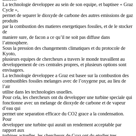
La technologie developpee au sein de son equipe, et baptisee « Graz
Cycle »,
permet de separer le dioxyde de carbone des autres emissions de gaz
produits
par la combustion des matieres energetiques fossiles, et de le stocker
de
maniere sure, de facon a ce qu’il ne soit pas diffuse dans
l’atmosphere.
Sous la pression des changements climatiques et du protocole de
Kyoto,
plusieurs equipes de chercheurs a travers le monde travaillent au
developpement de ces centrales propres, et plusieurs options sont
envisagees.
La technologie developpee a Graz est basee sur la combustion des
combustibles fossiles melanges avec de l’oxygene pur, au lieu de
l’air
utilise dans les technologies usuelles.
Pour cela, les chercheurs ont du developper une turbine speciale qui
fonctionne avec un melange de dioxyde de carbone et de vapeur
d’eau qui
permet une separation efficace du CO2 grace a la condensation.
Pour
developper une turbine qui aurait un rendement acceptable par
rapport aux
turbines actuelles, les chercheurs de Graz ont du etudier tres