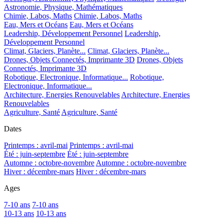
Astronomie, Physique, Mathématiques
Chimie, Labos, Maths
Chimie, Labos, Maths
Eau, Mers et Océans
Eau, Mers et Océans
Leadership, Développement Personnel
Leadership,
Développement Personnel
Climat, Glaciers, Planète...
Climat, Glaciers, Planète...
Drones, Objets Connectés, Imprimante 3D
Drones, Objets
Connectés, Imprimante 3D
Robotique, Electronique, Informatique...
Robotique,
Electronique, Informatique...
Architecture, Energies Renouvelables
Architecture, Energies
Renouvelables
Agriculture, Santé
Agriculture, Santé
Dates
Printemps : avril-mai
Printemps : avril-mai
Été : juin-septembre
Été : juin-septembre
Automne : octobre-novembre
Automne : octobre-novembre
Hiver : décembre-mars
Hiver : décembre-mars
Ages
7-10 ans
7-10 ans
10-13 ans
10-13 ans