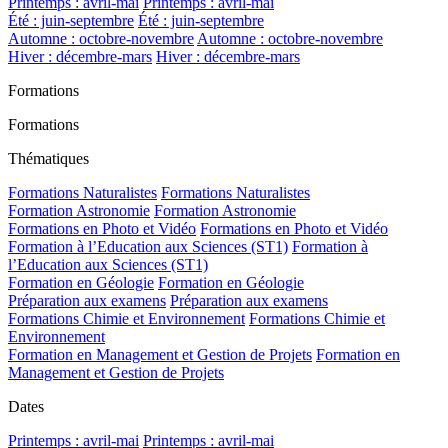
Printemps : avril-mai
Printemps : avril-mai
Été : juin-septembre
Été : juin-septembre
Automne : octobre-novembre
Automne : octobre-novembre
Hiver : décembre-mars
Hiver : décembre-mars
Formations
Formations
Thématiques
Formations Naturalistes
Formations Naturalistes
Formation Astronomie
Formation Astronomie
Formations en Photo et Vidéo
Formations en Photo et Vidéo
Formation à l’Education aux Sciences (ST1)
Formation à
l’Education aux Sciences (ST1)
Formation en Géologie
Formation en Géologie
Préparation aux examens
Préparation aux examens
Formations Chimie et Environnement
Formations Chimie et
Environnement
Formation en Management et Gestion de Projets
Formation en
Management et Gestion de Projets
Dates
Printemps : avril-mai
Printemps : avril-mai