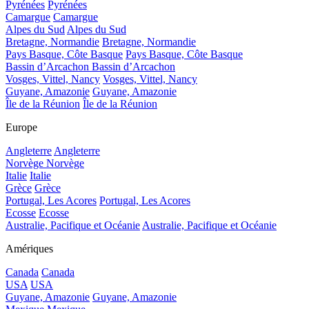
Pyrénées
Pyrénées
Camargue
Camargue
Alpes du Sud
Alpes du Sud
Bretagne, Normandie
Bretagne, Normandie
Pays Basque, Côte Basque
Pays Basque, Côte Basque
Bassin d’Arcachon
Bassin d’Arcachon
Vosges, Vittel, Nancy
Vosges, Vittel, Nancy
Guyane, Amazonie
Guyane, Amazonie
Île de la Réunion
Île de la Réunion
Europe
Angleterre
Angleterre
Norvège
Norvège
Italie
Italie
Grèce
Grèce
Portugal, Les Acores
Portugal, Les Acores
Ecosse
Ecosse
Australie, Pacifique et Océanie
Australie, Pacifique et Océanie
Amériques
Canada
Canada
USA
USA
Guyane, Amazonie
Guyane, Amazonie