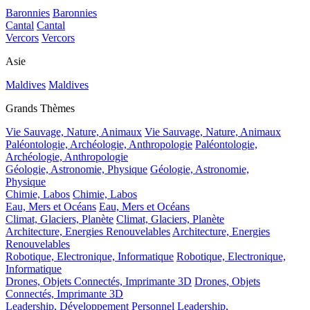
Baronnies
Baronnies
Cantal
Cantal
Vercors
Vercors
Asie
Maldives
Maldives
Grands Thèmes
Vie Sauvage, Nature, Animaux
Vie Sauvage, Nature, Animaux
Paléontologie, Archéologie, Anthropologie
Paléontologie,
Archéologie, Anthropologie
Géologie, Astronomie, Physique
Géologie, Astronomie,
Physique
Chimie, Labos
Chimie, Labos
Eau, Mers et Océans
Eau, Mers et Océans
Climat, Glaciers, Planète
Climat, Glaciers, Planète
Architecture, Energies Renouvelables
Architecture, Energies
Renouvelables
Robotique, Electronique, Informatique
Robotique, Electronique,
Informatique
Drones, Objets Connectés, Imprimante 3D
Drones, Objets
Connectés, Imprimante 3D
Leadership, Développement Personnel
Leadership,