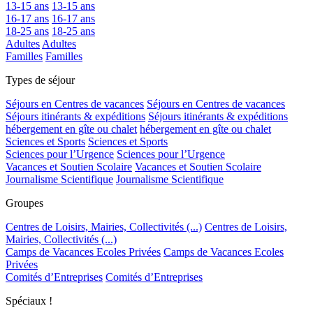
13-15 ans
13-15 ans
16-17 ans
16-17 ans
18-25 ans
18-25 ans
Adultes
Adultes
Familles
Familles
Types de séjour
Séjours en Centres de vacances
Séjours en Centres de vacances
Séjours itinérants & expéditions
Séjours itinérants & expéditions
hébergement en gîte ou chalet
hébergement en gîte ou chalet
Sciences et Sports
Sciences et Sports
Sciences pour l’Urgence
Sciences pour l’Urgence
Vacances et Soutien Scolaire
Vacances et Soutien Scolaire
Journalisme Scientifique
Journalisme Scientifique
Groupes
Centres de Loisirs, Mairies, Collectivités (...)
Centres de Loisirs,
Mairies, Collectivités (...)
Camps de Vacances Ecoles Privées
Camps de Vacances Ecoles
Privées
Comités d’Entreprises
Comités d’Entreprises
Spéciaux !