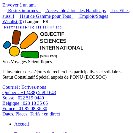
Envoyer à un ami
Restez informés !
Accessible à tous les Handicaps
Les Filles
aussi !
Haut de Gamme pour Tous !
Emplois/Stages
Wishlist (
0
)
Langue : FR
Vos Voyages Scientifiques
L’inventeur des séjours de recherches participatives et solidaires
Statut Consultatif Spécial auprès de l’ONU (ECOSOC)
Courriel :
Ecrivez-nous
Québec :
+1 (438) 558-1643
Suisse :
022 519 0440
Belgique :
023 18 35 65
France :
01 85 08 36 30
Dates, Places, Tarifs :
en direct
Accueil