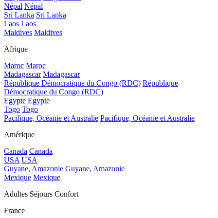
Népal
Népal
Sri Lanka
Sri Lanka
Laos
Laos
Maldives
Maldives
Afrique
Maroc
Maroc
Madagascar
Madagascar
République Démocratique du Congo (RDC)
République
Démocratique du Congo (RDC)
Egypte
Egypte
Togo
Togo
Pacifique, Océanie et Australie
Pacifique, Océanie et Australie
Amérique
Canada
Canada
USA
USA
Guyane, Amazonie
Guyane, Amazonie
Mexique
Mexique
Adultes Séjours Confort
France