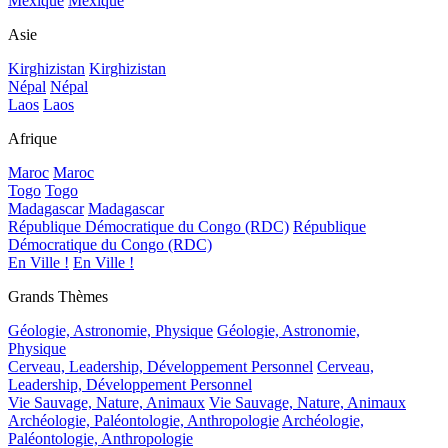
Mexique
Mexique
Asie
Kirghizistan
Kirghizistan
Népal
Népal
Laos
Laos
Afrique
Maroc
Maroc
Togo
Togo
Madagascar
Madagascar
République Démocratique du Congo (RDC)
République
Démocratique du Congo (RDC)
En Ville !
En Ville !
Grands Thèmes
Géologie, Astronomie, Physique
Géologie, Astronomie,
Physique
Cerveau, Leadership, Développement Personnel
Cerveau,
Leadership, Développement Personnel
Vie Sauvage, Nature, Animaux
Vie Sauvage, Nature, Animaux
Archéologie, Paléontologie, Anthropologie
Archéologie,
Paléontologie, Anthropologie