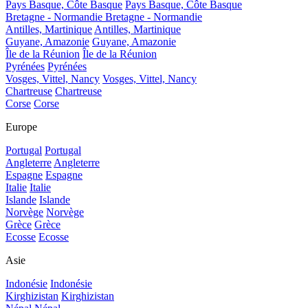
Pays Basque, Côte Basque
Pays Basque, Côte Basque
Bretagne - Normandie
Bretagne - Normandie
Antilles, Martinique
Antilles, Martinique
Guyane, Amazonie
Guyane, Amazonie
Île de la Réunion
Île de la Réunion
Pyrénées
Pyrénées
Vosges, Vittel, Nancy
Vosges, Vittel, Nancy
Chartreuse
Chartreuse
Corse
Corse
Europe
Portugal
Portugal
Angleterre
Angleterre
Espagne
Espagne
Italie
Italie
Islande
Islande
Norvège
Norvège
Grèce
Grèce
Ecosse
Ecosse
Asie
Indonésie
Indonésie
Kirghizistan
Kirghizistan