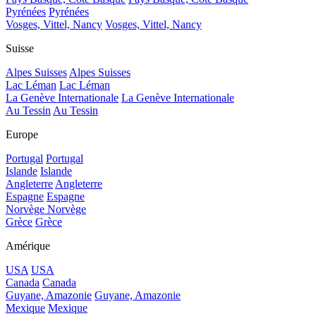
Pyrénées
Pyrénées
Vosges, Vittel, Nancy
Vosges, Vittel, Nancy
Suisse
Alpes Suisses
Alpes Suisses
Lac Léman
Lac Léman
La Genève Internationale
La Genève Internationale
Au Tessin
Au Tessin
Europe
Portugal
Portugal
Islande
Islande
Angleterre
Angleterre
Espagne
Espagne
Norvège
Norvège
Grèce
Grèce
Amérique
USA
USA
Canada
Canada
Guyane, Amazonie
Guyane, Amazonie
Mexique
Mexique