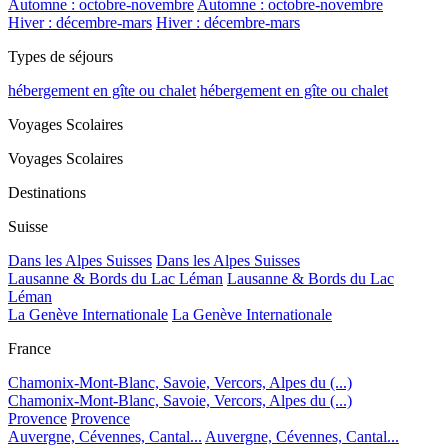
Automne : octobre-novembre
Automne : octobre-novembre
Hiver : décembre-mars
Hiver : décembre-mars
Types de séjours
hébergement en gîte ou chalet
hébergement en gîte ou chalet
Voyages Scolaires
Voyages Scolaires
Destinations
Suisse
Dans les Alpes Suisses
Dans les Alpes Suisses
Lausanne & Bords du Lac Léman
Lausanne & Bords du Lac
Léman
La Genève Internationale
La Genève Internationale
France
Chamonix-Mont-Blanc, Savoie, Vercors, Alpes du (...)
Chamonix-Mont-Blanc, Savoie, Vercors, Alpes du (...)
Provence
Provence
Auvergne, Cévennes, Cantal...
Auvergne, Cévennes, Cantal...