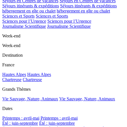
Séjours en Centres de vacances
Séjours en Centres de vacances
Séjours itinérants & expéditions
Séjours itinérants & expéditions
hébergement en gîte ou chalet
hébergement en gîte ou chalet
Sciences et Sports
Sciences et Sports
Sciences pour l’Urgence
Sciences pour l’Urgence
Journalisme Scientifique
Journalisme Scientifique
Week-end
Week-end
Destination
France
Hautes Alpes
Hautes Alpes
Chartreuse
Chartreuse
Grands Thèmes
Vie Sauvage, Nature, Animaux
Vie Sauvage, Nature, Animaux
Dates
Printemps : avril-mai
Printemps : avril-mai
Été : juin-septembre
Été : juin-septembre