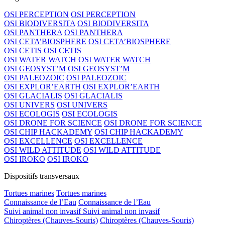
OSI PERCEPTION
OSI PERCEPTION
OSI BIODIVERSITA
OSI BIODIVERSITA
OSI PANTHERA
OSI PANTHERA
OSI CETA’BIOSPHERE
OSI CETA’BIOSPHERE
OSI CETIS
OSI CETIS
OSI WATER WATCH
OSI WATER WATCH
OSI GEOSYST’M
OSI GEOSYST’M
OSI PALEOZOIC
OSI PALEOZOIC
OSI EXPLOR’EARTH
OSI EXPLOR’EARTH
OSI GLACIALIS
OSI GLACIALIS
OSI UNIVERS
OSI UNIVERS
OSI ECOLOGIS
OSI ECOLOGIS
OSI DRONE FOR SCIENCE
OSI DRONE FOR SCIENCE
OSI CHIP HACKADEMY
OSI CHIP HACKADEMY
OSI EXCELLENCE
OSI EXCELLENCE
OSI WILD ATTITUDE
OSI WILD ATTITUDE
OSI IROKO
OSI IROKO
Dispositifs transversaux
Tortues marines
Tortues marines
Connaissance de l’Eau
Connaissance de l’Eau
Suivi animal non invasif
Suivi animal non invasif
Chiroptères (Chauves-Souris)
Chiroptères (Chauves-Souris)