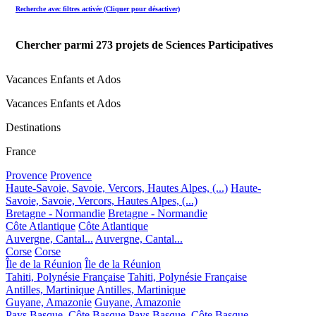
Recherche avec filtres activée (Cliquer pour désactiver)
Chercher parmi
273
projets de Sciences Participatives
Vacances Enfants et Ados
Vacances Enfants et Ados
Destinations
France
Provence
Provence
Haute-Savoie, Savoie, Vercors, Hautes Alpes, (...)
Haute-
Savoie, Savoie, Vercors, Hautes Alpes, (...)
Bretagne - Normandie
Bretagne - Normandie
Côte Atlantique
Côte Atlantique
Auvergne, Cantal...
Auvergne, Cantal...
Corse
Corse
Île de la Réunion
Île de la Réunion
Tahiti, Polynésie Française
Tahiti, Polynésie Française
Antilles, Martinique
Antilles, Martinique
Guyane, Amazonie
Guyane, Amazonie
Pays Basque, Côte Basque
Pays Basque, Côte Basque