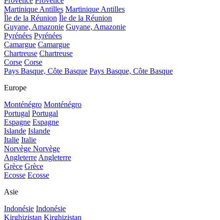
Provence
Provence
Martinique Antilles
Martinique Antilles
Île de la Réunion
Île de la Réunion
Guyane, Amazonie
Guyane, Amazonie
Pyrénées
Pyrénées
Camargue
Camargue
Chartreuse
Chartreuse
Corse
Corse
Pays Basque, Côte Basque
Pays Basque, Côte Basque
Europe
Monténégro
Monténégro
Portugal
Portugal
Espagne
Espagne
Islande
Islande
Italie
Italie
Norvège
Norvège
Angleterre
Angleterre
Grèce
Grèce
Ecosse
Ecosse
Asie
Indonésie
Indonésie
Kirghizistan
Kirghizistan