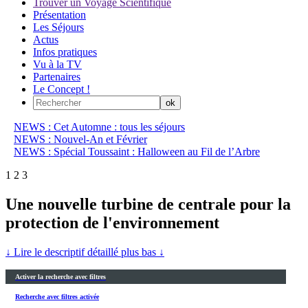
Trouver un Voyage Scientifique
Présentation
Les Séjours
Actus
Infos pratiques
Vu à la TV
Partenaires
Le Concept !
NEWS : Cet Automne : tous les séjours
NEWS : Nouvel-An et Février
NEWS : Spécial Toussaint : Halloween au Fil de l’Arbre
1
2
3
Une nouvelle turbine de centrale pour la
protection de l'environnement
↓ Lire le descriptif détaillé plus bas ↓
Activer la recherche avec filtres
Recherche avec filtres activée