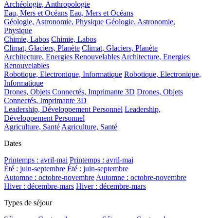
Archéologie, Anthropologie
Eau, Mers et Océans
Eau, Mers et Océans
Géologie, Astronomie, Physique
Géologie, Astronomie,
Physique
Chimie, Labos
Chimie, Labos
Climat, Glaciers, Planète
Climat, Glaciers, Planète
Architecture, Energies Renouvelables
Architecture, Energies
Renouvelables
Robotique, Electronique, Informatique
Robotique, Electronique,
Informatique
Drones, Objets Connectés, Imprimante 3D
Drones, Objets
Connectés, Imprimante 3D
Leadership, Développement Personnel
Leadership,
Développement Personnel
Agriculture, Santé
Agriculture, Santé
Dates
Printemps : avril-mai
Printemps : avril-mai
Été : juin-septembre
Été : juin-septembre
Automne : octobre-novembre
Automne : octobre-novembre
Hiver : décembre-mars
Hiver : décembre-mars
Types de séjour