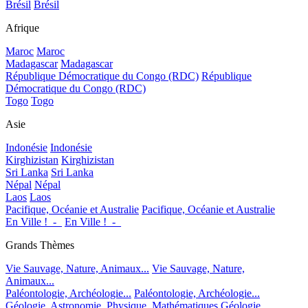
Brésil
Brésil
Afrique
Maroc
Maroc
Madagascar
Madagascar
République Démocratique du Congo (RDC)
République
Démocratique du Congo (RDC)
Togo
Togo
Asie
Indonésie
Indonésie
Kirghizistan
Kirghizistan
Sri Lanka
Sri Lanka
Népal
Népal
Laos
Laos
Pacifique, Océanie et Australie
Pacifique, Océanie et Australie
En Ville !_-_
En Ville !_-_
Grands Thèmes
Vie Sauvage, Nature, Animaux...
Vie Sauvage, Nature,
Animaux...
Paléontologie, Archéologie...
Paléontologie, Archéologie...
Géologie, Astronomie, Physique, Mathématiques
Géologie,