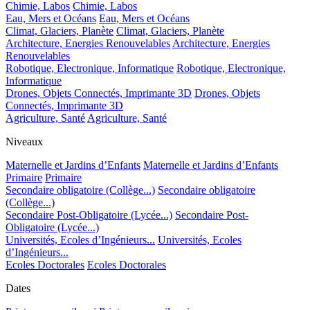
Chimie, Labos
Chimie, Labos
Eau, Mers et Océans
Eau, Mers et Océans
Climat, Glaciers, Planète
Climat, Glaciers, Planète
Architecture, Energies Renouvelables
Architecture, Energies
Renouvelables
Robotique, Electronique, Informatique
Robotique, Electronique,
Informatique
Drones, Objets Connectés, Imprimante 3D
Drones, Objets
Connectés, Imprimante 3D
Agriculture, Santé
Agriculture, Santé
Niveaux
Maternelle et Jardins d’Enfants
Maternelle et Jardins d’Enfants
Primaire
Primaire
Secondaire obligatoire (Collège...)
Secondaire obligatoire
(Collège...)
Secondaire Post-Obligatoire (Lycée...)
Secondaire Post-
Obligatoire (Lycée...)
Universités, Ecoles d’Ingénieurs...
Universités, Ecoles
d’Ingénieurs...
Ecoles Doctorales
Ecoles Doctorales
Dates