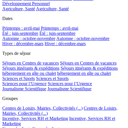
Développement Personnel
Agriculture, Santé
Agriculture, Santé
Dates
Printemps : avril-mai
Printemps : avril-mai
Été : juin-septembre
Été : juin-septembre
Automne : octobre-novembre
Automne : octobre-novembre
Hiver : décembre-mars
Hiver : décembre-mars
Types de séjour
Séjours en Centres de vacances
Séjours en Centres de vacances
Séjours itinérants & expéditions
Séjours itinérants & expéditions
hébergement en gîte ou chalet
hébergement en gîte ou chalet
Sciences et Sports
Sciences et Sports
Sciences pour l’Urgence
Sciences pour l’Urgence
Journalisme Scientifique
Journalisme Scientifique
Groupes
Centres de Loisirs, Mairies, Collectivités (...)
Centres de Loisirs,
Mairies, Collectivités (...)
Incentive, Services RH et Marketing
Incentive, Services RH et
Marketing