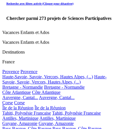
Recherche avec filtres activée (Cliquer pour désactiver)
Chercher parmi
273
projets de Sciences Participatives
Vacances Enfants et Ados
Vacances Enfants et Ados
Destinations
France
Provence
Provence
Haute-Savoie, Savoie, Vercors, Hautes Alpes, (...)
Haute-
Savoie, Savoie, Vercors, Hautes Alpes, (...)
Bretagne - Normandie
Bretagne - Normandie
Côte Atlantique
Côte Atlantique
Auvergne, Cantal...
Auvergne, Cantal...
Corse
Corse
Île de la Réunion
Île de la Réunion
Tahiti, Polynésie Française
Tahiti, Polynésie Française
Antilles, Martinique
Antilles, Martinique
Guyane, Amazonie
Guyane, Amazonie
Pays Basque, Côte Basque
Pays Basque, Côte Basque