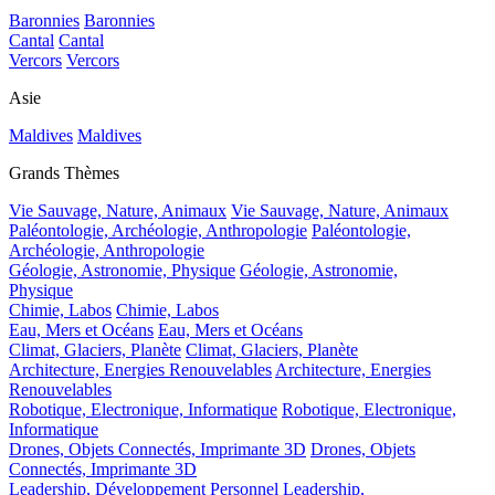
Baronnies
Baronnies
Cantal
Cantal
Vercors
Vercors
Asie
Maldives
Maldives
Grands Thèmes
Vie Sauvage, Nature, Animaux
Vie Sauvage, Nature, Animaux
Paléontologie, Archéologie, Anthropologie
Paléontologie,
Archéologie, Anthropologie
Géologie, Astronomie, Physique
Géologie, Astronomie,
Physique
Chimie, Labos
Chimie, Labos
Eau, Mers et Océans
Eau, Mers et Océans
Climat, Glaciers, Planète
Climat, Glaciers, Planète
Architecture, Energies Renouvelables
Architecture, Energies
Renouvelables
Robotique, Electronique, Informatique
Robotique, Electronique,
Informatique
Drones, Objets Connectés, Imprimante 3D
Drones, Objets
Connectés, Imprimante 3D
Leadership, Développement Personnel
Leadership,