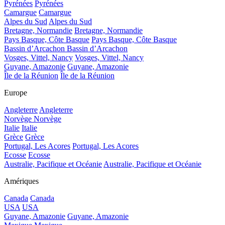
Pyrénées
Pyrénées
Camargue
Camargue
Alpes du Sud
Alpes du Sud
Bretagne, Normandie
Bretagne, Normandie
Pays Basque, Côte Basque
Pays Basque, Côte Basque
Bassin d’Arcachon
Bassin d’Arcachon
Vosges, Vittel, Nancy
Vosges, Vittel, Nancy
Guyane, Amazonie
Guyane, Amazonie
Île de la Réunion
Île de la Réunion
Europe
Angleterre
Angleterre
Norvège
Norvège
Italie
Italie
Grèce
Grèce
Portugal, Les Acores
Portugal, Les Acores
Ecosse
Ecosse
Australie, Pacifique et Océanie
Australie, Pacifique et Océanie
Amériques
Canada
Canada
USA
USA
Guyane, Amazonie
Guyane, Amazonie