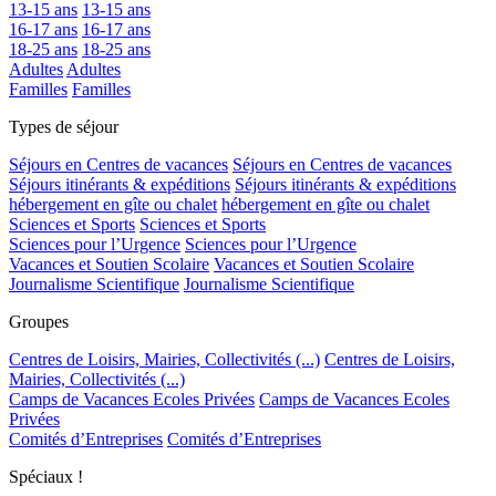
13-15 ans
13-15 ans
16-17 ans
16-17 ans
18-25 ans
18-25 ans
Adultes
Adultes
Familles
Familles
Types de séjour
Séjours en Centres de vacances
Séjours en Centres de vacances
Séjours itinérants & expéditions
Séjours itinérants & expéditions
hébergement en gîte ou chalet
hébergement en gîte ou chalet
Sciences et Sports
Sciences et Sports
Sciences pour l’Urgence
Sciences pour l’Urgence
Vacances et Soutien Scolaire
Vacances et Soutien Scolaire
Journalisme Scientifique
Journalisme Scientifique
Groupes
Centres de Loisirs, Mairies, Collectivités (...)
Centres de Loisirs,
Mairies, Collectivités (...)
Camps de Vacances Ecoles Privées
Camps de Vacances Ecoles
Privées
Comités d’Entreprises
Comités d’Entreprises
Spéciaux !