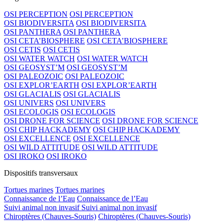
OSI PERCEPTION
OSI PERCEPTION
OSI BIODIVERSITA
OSI BIODIVERSITA
OSI PANTHERA
OSI PANTHERA
OSI CETA’BIOSPHERE
OSI CETA’BIOSPHERE
OSI CETIS
OSI CETIS
OSI WATER WATCH
OSI WATER WATCH
OSI GEOSYST’M
OSI GEOSYST’M
OSI PALEOZOIC
OSI PALEOZOIC
OSI EXPLOR’EARTH
OSI EXPLOR’EARTH
OSI GLACIALIS
OSI GLACIALIS
OSI UNIVERS
OSI UNIVERS
OSI ECOLOGIS
OSI ECOLOGIS
OSI DRONE FOR SCIENCE
OSI DRONE FOR SCIENCE
OSI CHIP HACKADEMY
OSI CHIP HACKADEMY
OSI EXCELLENCE
OSI EXCELLENCE
OSI WILD ATTITUDE
OSI WILD ATTITUDE
OSI IROKO
OSI IROKO
Dispositifs transversaux
Tortues marines
Tortues marines
Connaissance de l’Eau
Connaissance de l’Eau
Suivi animal non invasif
Suivi animal non invasif
Chiroptères (Chauves-Souris)
Chiroptères (Chauves-Souris)