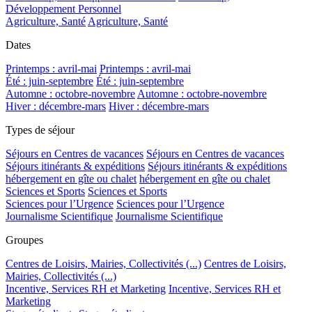
Développement Personnel
Agriculture, Santé
Agriculture, Santé
Dates
Printemps : avril-mai
Printemps : avril-mai
Été : juin-septembre
Été : juin-septembre
Automne : octobre-novembre
Automne : octobre-novembre
Hiver : décembre-mars
Hiver : décembre-mars
Types de séjour
Séjours en Centres de vacances
Séjours en Centres de vacances
Séjours itinérants & expéditions
Séjours itinérants & expéditions
hébergement en gîte ou chalet
hébergement en gîte ou chalet
Sciences et Sports
Sciences et Sports
Sciences pour l’Urgence
Sciences pour l’Urgence
Journalisme Scientifique
Journalisme Scientifique
Groupes
Centres de Loisirs, Mairies, Collectivités (...)
Centres de Loisirs,
Mairies, Collectivités (...)
Incentive, Services RH et Marketing
Incentive, Services RH et
Marketing