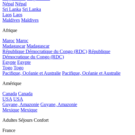
Népal
Népal
Sri Lanka
Sri Lanka
Laos
Laos
Maldives
Maldives
Afrique
Maroc
Maroc
Madagascar
Madagascar
République Démocratique du Congo (RDC)
République
Démocratique du Congo (RDC)
Egypte
Egypte
Togo
Togo
Pacifique, Océanie et Australie
Pacifique, Océanie et Australie
Amérique
Canada
Canada
USA
USA
Guyane, Amazonie
Guyane, Amazonie
Mexique
Mexique
Adultes Séjours Confort
France