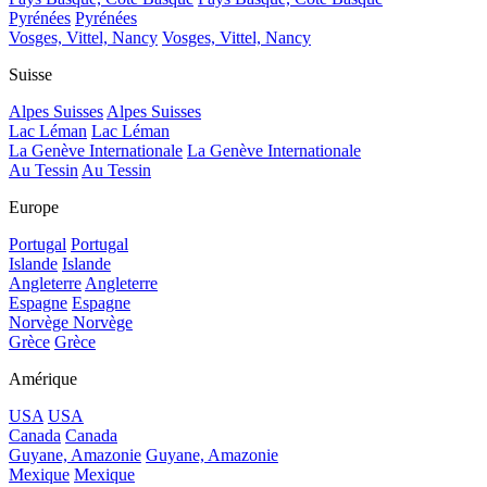
Pyrénées
Pyrénées
Vosges, Vittel, Nancy
Vosges, Vittel, Nancy
Suisse
Alpes Suisses
Alpes Suisses
Lac Léman
Lac Léman
La Genève Internationale
La Genève Internationale
Au Tessin
Au Tessin
Europe
Portugal
Portugal
Islande
Islande
Angleterre
Angleterre
Espagne
Espagne
Norvège
Norvège
Grèce
Grèce
Amérique
USA
USA
Canada
Canada
Guyane, Amazonie
Guyane, Amazonie
Mexique
Mexique