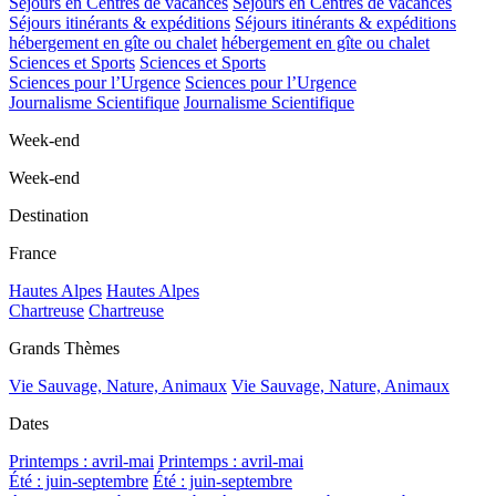
Séjours en Centres de vacances
Séjours en Centres de vacances
Séjours itinérants & expéditions
Séjours itinérants & expéditions
hébergement en gîte ou chalet
hébergement en gîte ou chalet
Sciences et Sports
Sciences et Sports
Sciences pour l’Urgence
Sciences pour l’Urgence
Journalisme Scientifique
Journalisme Scientifique
Week-end
Week-end
Destination
France
Hautes Alpes
Hautes Alpes
Chartreuse
Chartreuse
Grands Thèmes
Vie Sauvage, Nature, Animaux
Vie Sauvage, Nature, Animaux
Dates
Printemps : avril-mai
Printemps : avril-mai
Été : juin-septembre
Été : juin-septembre