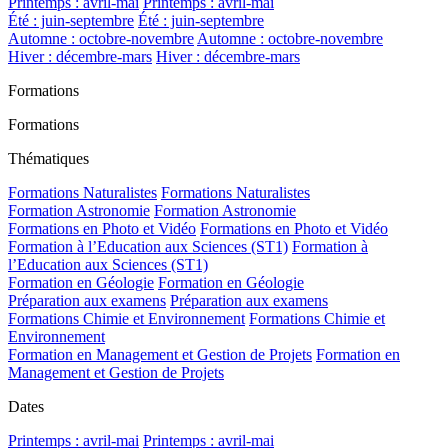
Printemps : avril-mai
Printemps : avril-mai
Été : juin-septembre
Été : juin-septembre
Automne : octobre-novembre
Automne : octobre-novembre
Hiver : décembre-mars
Hiver : décembre-mars
Formations
Formations
Thématiques
Formations Naturalistes
Formations Naturalistes
Formation Astronomie
Formation Astronomie
Formations en Photo et Vidéo
Formations en Photo et Vidéo
Formation à l’Education aux Sciences (ST1)
Formation à
l’Education aux Sciences (ST1)
Formation en Géologie
Formation en Géologie
Préparation aux examens
Préparation aux examens
Formations Chimie et Environnement
Formations Chimie et
Environnement
Formation en Management et Gestion de Projets
Formation en
Management et Gestion de Projets
Dates
Printemps : avril-mai
Printemps : avril-mai