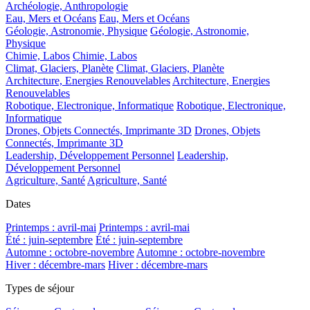
Archéologie, Anthropologie
Eau, Mers et Océans
Eau, Mers et Océans
Géologie, Astronomie, Physique
Géologie, Astronomie,
Physique
Chimie, Labos
Chimie, Labos
Climat, Glaciers, Planète
Climat, Glaciers, Planète
Architecture, Energies Renouvelables
Architecture, Energies
Renouvelables
Robotique, Electronique, Informatique
Robotique, Electronique,
Informatique
Drones, Objets Connectés, Imprimante 3D
Drones, Objets
Connectés, Imprimante 3D
Leadership, Développement Personnel
Leadership,
Développement Personnel
Agriculture, Santé
Agriculture, Santé
Dates
Printemps : avril-mai
Printemps : avril-mai
Été : juin-septembre
Été : juin-septembre
Automne : octobre-novembre
Automne : octobre-novembre
Hiver : décembre-mars
Hiver : décembre-mars
Types de séjour