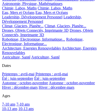
Astronomie, Physique, Mathématiques
Chimie, Labos, Maths
Chimie, Labos, Maths
Eau, Mers et Océans
Eau, Mers et Océans
Leadership, Développement Personnel
Leadership,
Développement Personnel
Climat, Glaciers, Planète...
Climat, Glaciers, Planète...
Drones, Objets Connectés, Imprimante 3D
Drones, Objets
Connectés, Imprimante 3D
Robotique, Electronique, Informatique...
Robotique,
Electronique, Informatique...
Architecture, Energies Renouvelables
Architecture, Energies
Renouvelables
Agriculture, Santé
Agriculture, Santé
Dates
Printemps : avril-mai
Printemps : avril-mai
Été : juin-septembre
Été : juin-septembre
Automne : octobre-novembre
Automne : octobre-novembre
Hiver : décembre-mars
Hiver : décembre-mars
Ages
7-10 ans
7-10 ans
10-13 ans
10-13 ans