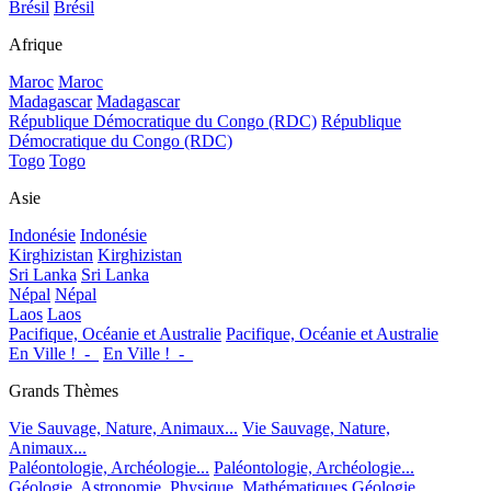
Brésil
Brésil
Afrique
Maroc
Maroc
Madagascar
Madagascar
République Démocratique du Congo (RDC)
République
Démocratique du Congo (RDC)
Togo
Togo
Asie
Indonésie
Indonésie
Kirghizistan
Kirghizistan
Sri Lanka
Sri Lanka
Népal
Népal
Laos
Laos
Pacifique, Océanie et Australie
Pacifique, Océanie et Australie
En Ville !_-_
En Ville !_-_
Grands Thèmes
Vie Sauvage, Nature, Animaux...
Vie Sauvage, Nature,
Animaux...
Paléontologie, Archéologie...
Paléontologie, Archéologie...
Géologie, Astronomie, Physique, Mathématiques
Géologie,