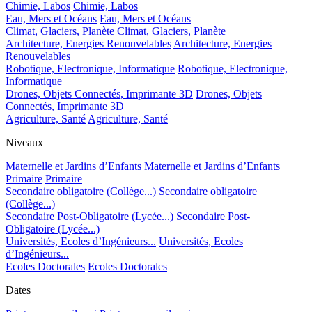
Chimie, Labos
Chimie, Labos
Eau, Mers et Océans
Eau, Mers et Océans
Climat, Glaciers, Planète
Climat, Glaciers, Planète
Architecture, Energies Renouvelables
Architecture, Energies
Renouvelables
Robotique, Electronique, Informatique
Robotique, Electronique,
Informatique
Drones, Objets Connectés, Imprimante 3D
Drones, Objets
Connectés, Imprimante 3D
Agriculture, Santé
Agriculture, Santé
Niveaux
Maternelle et Jardins d’Enfants
Maternelle et Jardins d’Enfants
Primaire
Primaire
Secondaire obligatoire (Collège...)
Secondaire obligatoire
(Collège...)
Secondaire Post-Obligatoire (Lycée...)
Secondaire Post-
Obligatoire (Lycée...)
Universités, Ecoles d’Ingénieurs...
Universités, Ecoles
d’Ingénieurs...
Ecoles Doctorales
Ecoles Doctorales
Dates