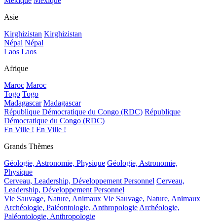
Mexique
Mexique
Asie
Kirghizistan
Kirghizistan
Népal
Népal
Laos
Laos
Afrique
Maroc
Maroc
Togo
Togo
Madagascar
Madagascar
République Démocratique du Congo (RDC)
République
Démocratique du Congo (RDC)
En Ville !
En Ville !
Grands Thèmes
Géologie, Astronomie, Physique
Géologie, Astronomie,
Physique
Cerveau, Leadership, Développement Personnel
Cerveau,
Leadership, Développement Personnel
Vie Sauvage, Nature, Animaux
Vie Sauvage, Nature, Animaux
Archéologie, Paléontologie, Anthropologie
Archéologie,
Paléontologie, Anthropologie