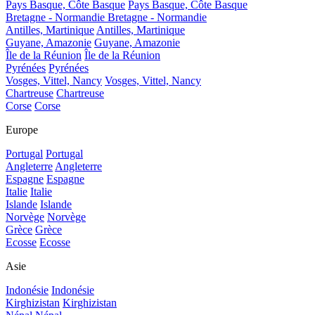
Pays Basque, Côte Basque
Pays Basque, Côte Basque
Bretagne - Normandie
Bretagne - Normandie
Antilles, Martinique
Antilles, Martinique
Guyane, Amazonie
Guyane, Amazonie
Île de la Réunion
Île de la Réunion
Pyrénées
Pyrénées
Vosges, Vittel, Nancy
Vosges, Vittel, Nancy
Chartreuse
Chartreuse
Corse
Corse
Europe
Portugal
Portugal
Angleterre
Angleterre
Espagne
Espagne
Italie
Italie
Islande
Islande
Norvège
Norvège
Grèce
Grèce
Ecosse
Ecosse
Asie
Indonésie
Indonésie
Kirghizistan
Kirghizistan