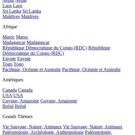
Népal
Népal
Laos
Laos
Sri Lanka
Sri Lanka
Maldives
Maldives
Afrique
Maroc
Maroc
Madagascar
Madagascar
République Démocratique du Congo (RDC)
République
Démocratique du Congo (RDC)
Egypte
Egypte
Togo
Togo
Pacifique, Océanie et Australie
Pacifique, Océanie et Australie
Amériques
Canada
Canada
USA
USA
Guyane, Amazonie
Guyane, Amazonie
Brésil
Brésil
Grands Thèmes
Vie Sauvage, Nature, Animaux
Vie Sauvage, Nature, Animaux
Paléontologie, Archéologie, Anthropologie
Paléontologie,