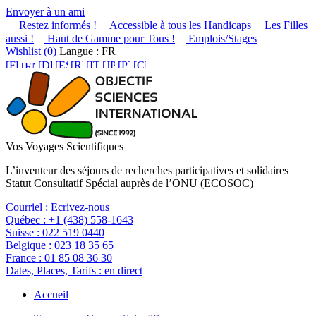
Envoyer à un ami
Restez informés !
Accessible à tous les Handicaps
Les Filles
aussi !
Haut de Gamme pour Tous !
Emplois/Stages
Wishlist (
0
)
Langue : FR
Vos Voyages Scientifiques
L’inventeur des séjours de recherches participatives et solidaires
Statut Consultatif Spécial auprès de l’ONU (ECOSOC)
Courriel :
Ecrivez-nous
Québec :
+1 (438) 558-1643
Suisse :
022 519 0440
Belgique :
023 18 35 65
France :
01 85 08 36 30
Dates, Places, Tarifs :
en direct
Accueil