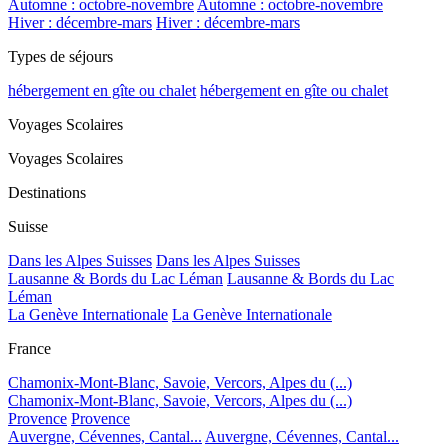
Automne : octobre-novembre
Automne : octobre-novembre
Hiver : décembre-mars
Hiver : décembre-mars
Types de séjours
hébergement en gîte ou chalet
hébergement en gîte ou chalet
Voyages Scolaires
Voyages Scolaires
Destinations
Suisse
Dans les Alpes Suisses
Dans les Alpes Suisses
Lausanne & Bords du Lac Léman
Lausanne & Bords du Lac
Léman
La Genève Internationale
La Genève Internationale
France
Chamonix-Mont-Blanc, Savoie, Vercors, Alpes du (...)
Chamonix-Mont-Blanc, Savoie, Vercors, Alpes du (...)
Provence
Provence
Auvergne, Cévennes, Cantal...
Auvergne, Cévennes, Cantal...