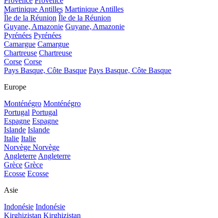
Provence
Provence
Martinique Antilles
Martinique Antilles
Île de la Réunion
Île de la Réunion
Guyane, Amazonie
Guyane, Amazonie
Pyrénées
Pyrénées
Camargue
Camargue
Chartreuse
Chartreuse
Corse
Corse
Pays Basque, Côte Basque
Pays Basque, Côte Basque
Europe
Monténégro
Monténégro
Portugal
Portugal
Espagne
Espagne
Islande
Islande
Italie
Italie
Norvège
Norvège
Angleterre
Angleterre
Grèce
Grèce
Ecosse
Ecosse
Asie
Indonésie
Indonésie
Kirghizistan
Kirghizistan