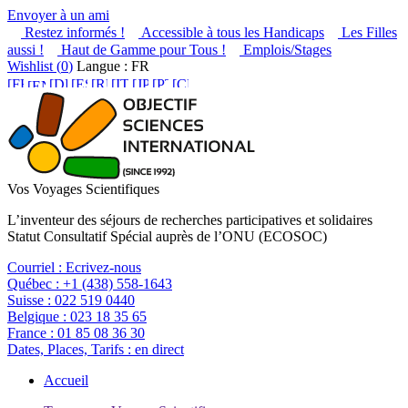
Envoyer à un ami
Restez informés !
Accessible à tous les Handicaps
Les Filles
aussi !
Haut de Gamme pour Tous !
Emplois/Stages
Wishlist (
0
)
Langue : FR
Vos Voyages Scientifiques
L’inventeur des séjours de recherches participatives et solidaires
Statut Consultatif Spécial auprès de l’ONU (ECOSOC)
Courriel :
Ecrivez-nous
Québec :
+1 (438) 558-1643
Suisse :
022 519 0440
Belgique :
023 18 35 65
France :
01 85 08 36 30
Dates, Places, Tarifs :
en direct
Accueil