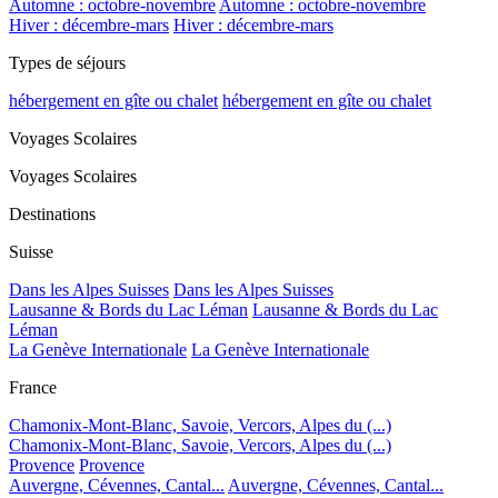
Automne : octobre-novembre
Automne : octobre-novembre
Hiver : décembre-mars
Hiver : décembre-mars
Types de séjours
hébergement en gîte ou chalet
hébergement en gîte ou chalet
Voyages Scolaires
Voyages Scolaires
Destinations
Suisse
Dans les Alpes Suisses
Dans les Alpes Suisses
Lausanne & Bords du Lac Léman
Lausanne & Bords du Lac
Léman
La Genève Internationale
La Genève Internationale
France
Chamonix-Mont-Blanc, Savoie, Vercors, Alpes du (...)
Chamonix-Mont-Blanc, Savoie, Vercors, Alpes du (...)
Provence
Provence
Auvergne, Cévennes, Cantal...
Auvergne, Cévennes, Cantal...