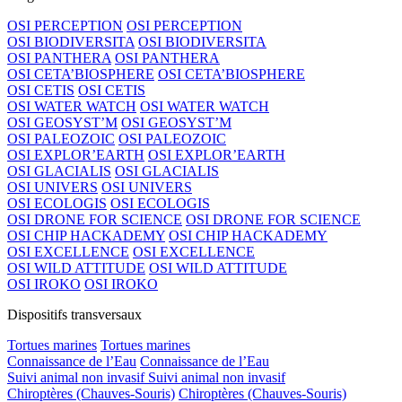
OSI PERCEPTION
OSI PERCEPTION
OSI BIODIVERSITA
OSI BIODIVERSITA
OSI PANTHERA
OSI PANTHERA
OSI CETA’BIOSPHERE
OSI CETA’BIOSPHERE
OSI CETIS
OSI CETIS
OSI WATER WATCH
OSI WATER WATCH
OSI GEOSYST’M
OSI GEOSYST’M
OSI PALEOZOIC
OSI PALEOZOIC
OSI EXPLOR’EARTH
OSI EXPLOR’EARTH
OSI GLACIALIS
OSI GLACIALIS
OSI UNIVERS
OSI UNIVERS
OSI ECOLOGIS
OSI ECOLOGIS
OSI DRONE FOR SCIENCE
OSI DRONE FOR SCIENCE
OSI CHIP HACKADEMY
OSI CHIP HACKADEMY
OSI EXCELLENCE
OSI EXCELLENCE
OSI WILD ATTITUDE
OSI WILD ATTITUDE
OSI IROKO
OSI IROKO
Dispositifs transversaux
Tortues marines
Tortues marines
Connaissance de l’Eau
Connaissance de l’Eau
Suivi animal non invasif
Suivi animal non invasif
Chiroptères (Chauves-Souris)
Chiroptères (Chauves-Souris)