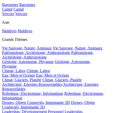
Baronnies
Baronnies
Cantal
Cantal
Vercors
Vercors
Asie
Maldives
Maldives
Grands Thèmes
Vie Sauvage, Nature, Animaux
Vie Sauvage, Nature, Animaux
Paléontologie, Archéologie, Anthropologie
Paléontologie,
Archéologie, Anthropologie
Géologie, Astronomie, Physique
Géologie, Astronomie,
Physique
Chimie, Labos
Chimie, Labos
Eau, Mers et Océans
Eau, Mers et Océans
Climat, Glaciers, Planète
Climat, Glaciers, Planète
Architecture, Energies Renouvelables
Architecture, Energies
Renouvelables
Robotique, Electronique, Informatique
Robotique, Electronique,
Informatique
Drones, Objets Connectés, Imprimante 3D
Drones, Objets
Connectés, Imprimante 3D
Leadership, Développement Personnel
Leadership,