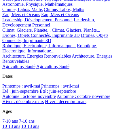
Astronomie, Physique, Mathématiques
Chimie, Labos, Maths
Chimie, Labos, Maths
Eau, Mers et Océans
Eau, Mers et Océans
Leadership, Développement Personnel
Leadership,
Développement Personnel
Climat, Glaciers, Planète...
Climat, Glaciers, Planète...
Drones, Objets Connectés, Imprimante 3D
Drones, Objets
Connectés, Imprimante 3D
Robotique, Electronique, Informatique...
Robotique,
Electronique, Informatique...
Architecture, Energies Renouvelables
Architecture, Energies
Renouvelables
Agriculture, Santé
Agriculture, Santé
Dates
Printemps : avril-mai
Printemps : avril-mai
Été : juin-septembre
Été : juin-septembre
Automne : octobre-novembre
Automne : octobre-novembre
Hiver : décembre-mars
Hiver : décembre-mars
Ages
7-10 ans
7-10 ans
10-13 ans
10-13 ans