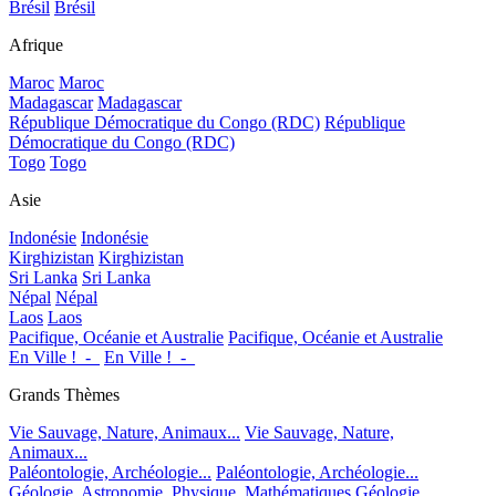
Brésil
Brésil
Afrique
Maroc
Maroc
Madagascar
Madagascar
République Démocratique du Congo (RDC)
République
Démocratique du Congo (RDC)
Togo
Togo
Asie
Indonésie
Indonésie
Kirghizistan
Kirghizistan
Sri Lanka
Sri Lanka
Népal
Népal
Laos
Laos
Pacifique, Océanie et Australie
Pacifique, Océanie et Australie
En Ville !_-_
En Ville !_-_
Grands Thèmes
Vie Sauvage, Nature, Animaux...
Vie Sauvage, Nature,
Animaux...
Paléontologie, Archéologie...
Paléontologie, Archéologie...
Géologie, Astronomie, Physique, Mathématiques
Géologie,