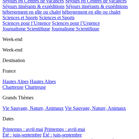
Séjours en Centres de vacances
Séjours en Centres de vacances
Séjours itinérants & expéditions
Séjours itinérants & expéditions
hébergement en gîte ou chalet
hébergement en gîte ou chalet
Sciences et Sports
Sciences et Sports
Sciences pour l’Urgence
Sciences pour l’Urgence
Journalisme Scientifique
Journalisme Scientifique
Week-end
Week-end
Destination
France
Hautes Alpes
Hautes Alpes
Chartreuse
Chartreuse
Grands Thèmes
Vie Sauvage, Nature, Animaux
Vie Sauvage, Nature, Animaux
Dates
Printemps : avril-mai
Printemps : avril-mai
Été : juin-septembre
Été : juin-septembre