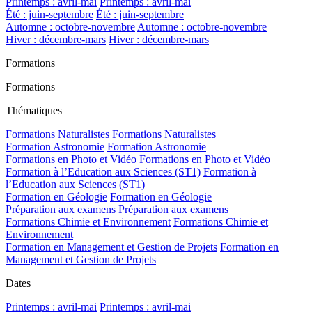
Printemps : avril-mai
Printemps : avril-mai
Été : juin-septembre
Été : juin-septembre
Automne : octobre-novembre
Automne : octobre-novembre
Hiver : décembre-mars
Hiver : décembre-mars
Formations
Formations
Thématiques
Formations Naturalistes
Formations Naturalistes
Formation Astronomie
Formation Astronomie
Formations en Photo et Vidéo
Formations en Photo et Vidéo
Formation à l’Education aux Sciences (ST1)
Formation à
l’Education aux Sciences (ST1)
Formation en Géologie
Formation en Géologie
Préparation aux examens
Préparation aux examens
Formations Chimie et Environnement
Formations Chimie et
Environnement
Formation en Management et Gestion de Projets
Formation en
Management et Gestion de Projets
Dates
Printemps : avril-mai
Printemps : avril-mai