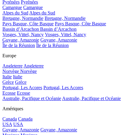
Pyrénées
Pyrénées
Camargue
Camargue
Alpes du Sud
Alpes du Sud
Bretagne, Normandie
Bretagne, Normandie
Pays Basque, Côte Basque
Pays Basque, Côte Basque
Bassin d’Arcachon
Bassin d’Arcachon
Vosges, Vittel, Nancy
Vosges, Vittel, Nancy
Guyane, Amazonie
Guyane, Amazonie
Île de la Réunion
Île de la Réunion
Europe
Angleterre
Angleterre
Norvège
Norvège
Italie
Italie
Grèce
Grèce
Portugal, Les Acores
Portugal, Les Acores
Ecosse
Ecosse
Australie, Pacifique et Océanie
Australie, Pacifique et Océanie
Amériques
Canada
Canada
USA
USA
Guyane, Amazonie
Guyane, Amazonie