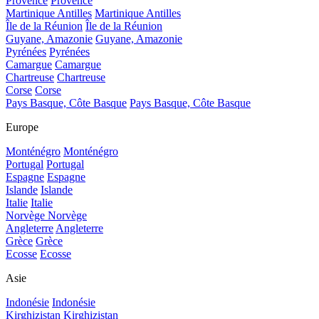
Provence
Provence
Martinique Antilles
Martinique Antilles
Île de la Réunion
Île de la Réunion
Guyane, Amazonie
Guyane, Amazonie
Pyrénées
Pyrénées
Camargue
Camargue
Chartreuse
Chartreuse
Corse
Corse
Pays Basque, Côte Basque
Pays Basque, Côte Basque
Europe
Monténégro
Monténégro
Portugal
Portugal
Espagne
Espagne
Islande
Islande
Italie
Italie
Norvège
Norvège
Angleterre
Angleterre
Grèce
Grèce
Ecosse
Ecosse
Asie
Indonésie
Indonésie
Kirghizistan
Kirghizistan