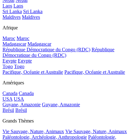
Népal
Népal
Laos
Laos
Sri Lanka
Sri Lanka
Maldives
Maldives
Afrique
Maroc
Maroc
Madagascar
Madagascar
République Démocratique du Congo (RDC)
République
Démocratique du Congo (RDC)
Egypte
Egypte
Togo
Togo
Pacifique, Océanie et Australie
Pacifique, Océanie et Australie
Amériques
Canada
Canada
USA
USA
Guyane, Amazonie
Guyane, Amazonie
Brésil
Brésil
Grands Thèmes
Vie Sauvage, Nature, Animaux
Vie Sauvage, Nature, Animaux
Paléontologie, Archéologie, Anthropologie
Paléontologie,