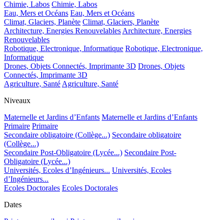
Chimie, Labos
Chimie, Labos
Eau, Mers et Océans
Eau, Mers et Océans
Climat, Glaciers, Planète
Climat, Glaciers, Planète
Architecture, Energies Renouvelables
Architecture, Energies
Renouvelables
Robotique, Electronique, Informatique
Robotique, Electronique,
Informatique
Drones, Objets Connectés, Imprimante 3D
Drones, Objets
Connectés, Imprimante 3D
Agriculture, Santé
Agriculture, Santé
Niveaux
Maternelle et Jardins d’Enfants
Maternelle et Jardins d’Enfants
Primaire
Primaire
Secondaire obligatoire (Collège...)
Secondaire obligatoire
(Collège...)
Secondaire Post-Obligatoire (Lycée...)
Secondaire Post-
Obligatoire (Lycée...)
Universités, Ecoles d’Ingénieurs...
Universités, Ecoles
d’Ingénieurs...
Ecoles Doctorales
Ecoles Doctorales
Dates