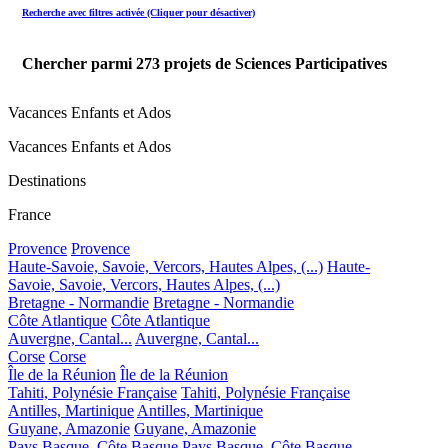
Recherche avec filtres activée (Cliquer pour désactiver)
Chercher parmi
273
projets de Sciences Participatives
Vacances Enfants et Ados
Vacances Enfants et Ados
Destinations
France
Provence
Provence
Haute-Savoie, Savoie, Vercors, Hautes Alpes, (...)
Haute-
Savoie, Savoie, Vercors, Hautes Alpes, (...)
Bretagne - Normandie
Bretagne - Normandie
Côte Atlantique
Côte Atlantique
Auvergne, Cantal...
Auvergne, Cantal...
Corse
Corse
Île de la Réunion
Île de la Réunion
Tahiti, Polynésie Française
Tahiti, Polynésie Française
Antilles, Martinique
Antilles, Martinique
Guyane, Amazonie
Guyane, Amazonie
Pays Basque, Côte Basque
Pays Basque, Côte Basque