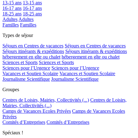
13-15 ans
13-15 ans
16-17 ans
16-17 ans
18-25 ans
18-25 ans
Adultes
Adultes
Familles
Familles
Types de séjour
Séjours en Centres de vacances
Séjours en Centres de vacances
Séjours itinérants & expéditions
Séjours itinérants & expéditions
hébergement en gîte ou chalet
hébergement en gîte ou chalet
Sciences et Sports
Sciences et Sports
Sciences pour l’Urgence
Sciences pour l’Urgence
Vacances et Soutien Scolaire
Vacances et Soutien Scolaire
Journalisme Scientifique
Journalisme Scientifique
Groupes
Centres de Loisirs, Mairies, Collectivités (...)
Centres de Loisirs,
Mairies, Collectivités (...)
Camps de Vacances Ecoles Privées
Camps de Vacances Ecoles
Privées
Comités d’Entreprises
Comités d’Entreprises
Spéciaux !