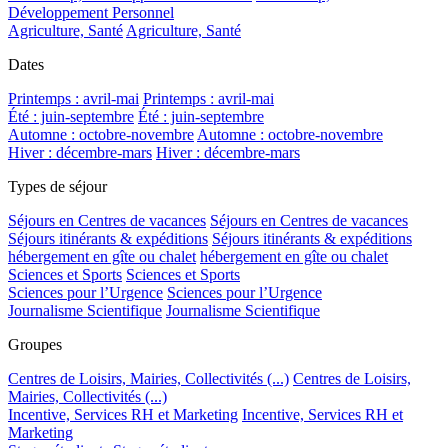
Développement Personnel
Agriculture, Santé
Agriculture, Santé
Dates
Printemps : avril-mai
Printemps : avril-mai
Été : juin-septembre
Été : juin-septembre
Automne : octobre-novembre
Automne : octobre-novembre
Hiver : décembre-mars
Hiver : décembre-mars
Types de séjour
Séjours en Centres de vacances
Séjours en Centres de vacances
Séjours itinérants & expéditions
Séjours itinérants & expéditions
hébergement en gîte ou chalet
hébergement en gîte ou chalet
Sciences et Sports
Sciences et Sports
Sciences pour l’Urgence
Sciences pour l’Urgence
Journalisme Scientifique
Journalisme Scientifique
Groupes
Centres de Loisirs, Mairies, Collectivités (...)
Centres de Loisirs,
Mairies, Collectivités (...)
Incentive, Services RH et Marketing
Incentive, Services RH et
Marketing