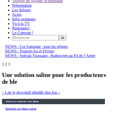
Trouver un Voyage Scientifique
Présentation
Les Séjours
Actus
Infos pratiques
Vu à la TV
Partenaires
Le Concept !
NEWS : Cet Automne : tous les séjours
NEWS : Nouvel-An et Février
NEWS : Spécial Toussaint : Halloween au Fil de l’Arbre
1
2
3
Une solution saline pour les producteurs
de ble
↓ Lire le descriptif détaillé plus bas ↓
Activer la recherche avec filtres
Recherche avec filtres activée