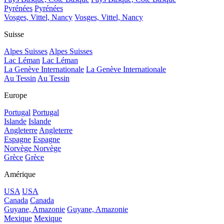
Pyrénées
Pyrénées
Vosges, Vittel, Nancy
Vosges, Vittel, Nancy
Suisse
Alpes Suisses
Alpes Suisses
Lac Léman
Lac Léman
La Genève Internationale
La Genève Internationale
Au Tessin
Au Tessin
Europe
Portugal
Portugal
Islande
Islande
Angleterre
Angleterre
Espagne
Espagne
Norvège
Norvège
Grèce
Grèce
Amérique
USA
USA
Canada
Canada
Guyane, Amazonie
Guyane, Amazonie
Mexique
Mexique