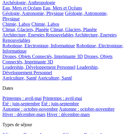
Archéologie, Anthropologie
Eau, Mers et Océans
Eau, Mers et Océans
Géologie, Astronomie, Physique
Géologie, Astronomie,
Physique
Chimie, Labos
Chimie, Labos
Climat, Glaciers, Planète
Climat, Glaciers, Planète
Architecture, Energies Renouvelables
Architecture, Energies
Renouvelables
Robotique, Electronique, Informatique
Robotique, Electronique,
Informatique
Drones, Objets Connectés, Imprimante 3D
Drones, Objets
Connectés, Imprimante 3D
Leadership, Développement Personnel
Leadership,
Développement Personnel
Agriculture, Santé
Agriculture, Santé
Dates
Printemps : avril-mai
Printemps : avril-mai
Été : juin-septembre
Été : juin-septembre
Automne : octobre-novembre
Automne : octobre-novembre
Hiver : décembre-mars
Hiver : décembre-mars
Types de séjour