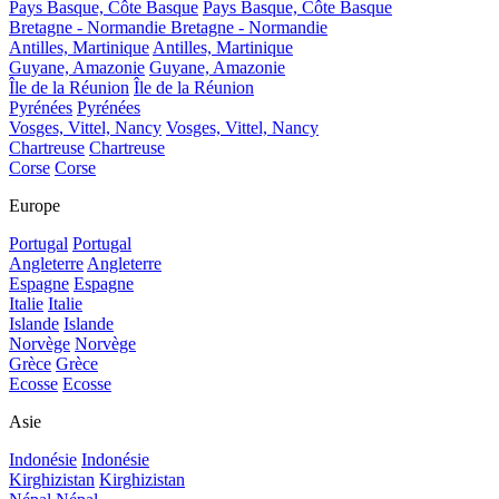
Pays Basque, Côte Basque
Pays Basque, Côte Basque
Bretagne - Normandie
Bretagne - Normandie
Antilles, Martinique
Antilles, Martinique
Guyane, Amazonie
Guyane, Amazonie
Île de la Réunion
Île de la Réunion
Pyrénées
Pyrénées
Vosges, Vittel, Nancy
Vosges, Vittel, Nancy
Chartreuse
Chartreuse
Corse
Corse
Europe
Portugal
Portugal
Angleterre
Angleterre
Espagne
Espagne
Italie
Italie
Islande
Islande
Norvège
Norvège
Grèce
Grèce
Ecosse
Ecosse
Asie
Indonésie
Indonésie
Kirghizistan
Kirghizistan