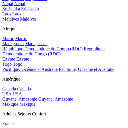
Népal
Népal
Sri Lanka
Sri Lanka
Laos
Laos
Maldives
Maldives
Afrique
Maroc
Maroc
Madagascar
Madagascar
République Démocratique du Congo (RDC)
République
Démocratique du Congo (RDC)
Egypte
Egypte
Togo
Togo
Pacifique, Océanie et Australie
Pacifique, Océanie et Australie
Amérique
Canada
Canada
USA
USA
Guyane, Amazonie
Guyane, Amazonie
Mexique
Mexique
Adultes Séjours Confort
France