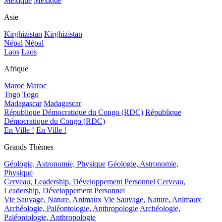
Mexique
Mexique
Asie
Kirghizistan
Kirghizistan
Népal
Népal
Laos
Laos
Afrique
Maroc
Maroc
Togo
Togo
Madagascar
Madagascar
République Démocratique du Congo (RDC)
République
Démocratique du Congo (RDC)
En Ville !
En Ville !
Grands Thèmes
Géologie, Astronomie, Physique
Géologie, Astronomie,
Physique
Cerveau, Leadership, Développement Personnel
Cerveau,
Leadership, Développement Personnel
Vie Sauvage, Nature, Animaux
Vie Sauvage, Nature, Animaux
Archéologie, Paléontologie, Anthropologie
Archéologie,
Paléontologie, Anthropologie