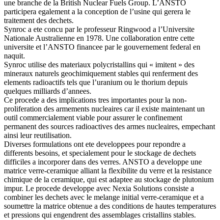
une branche de la British Nuclear Fuels Group. L’ANSTO
participera egalement a la conception de l’usine qui gerera le
traitement des dechets.
Synroc a ete concu par le professeur Ringwood a l’Universite
Nationale Australienne en 1978. Une collaboration entre cette
universite et l’ANSTO financee par le gouvernement federal en
naquit.
Synroc utilise des materiaux polycristallins qui « imitent » des
mineraux naturels geochimiquement stables qui renferment des
elements radioactifs tels que l’uranium ou le thorium depuis
quelques milliards d’annees.
Ce procede a des implications tres importantes pour la non-
proliferation des armements nucleaires car il existe maintenant un
outil commercialement viable pour assurer le confinement
permanent des sources radioactives des armes nucleaires, empechant
ainsi leur reutilisation.
Diverses formulations ont ete developpees pour repondre a
differents besoins, et specialement pour le stockage de dechets
difficiles a incorporer dans des verres. ANSTO a developpe une
matrice verre-ceramique alliant la flexibilite du verre et la resistance
chimique de la ceramique, qui est adaptee au stockage de plutonium
impur. Le procede developpe avec Nexia Solutions consiste a
combiner les dechets avec le melange initial verre-ceramique et a
soumettre la matrice obtenue a des conditions de hautes temperatures
et pressions qui engendrent des assemblages cristallins stables.