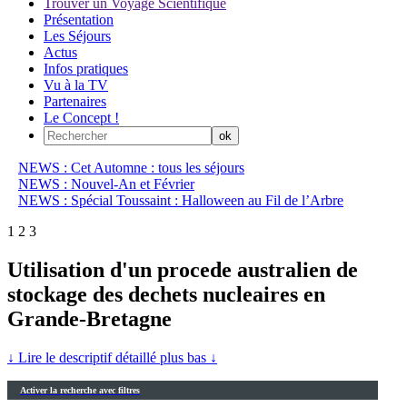
Trouver un Voyage Scientifique
Présentation
Les Séjours
Actus
Infos pratiques
Vu à la TV
Partenaires
Le Concept !
NEWS : Cet Automne : tous les séjours
NEWS : Nouvel-An et Février
NEWS : Spécial Toussaint : Halloween au Fil de l’Arbre
1
2
3
Utilisation d'un procede australien de
stockage des dechets nucleaires en
Grande-Bretagne
↓ Lire le descriptif détaillé plus bas ↓
Activer la recherche avec filtres