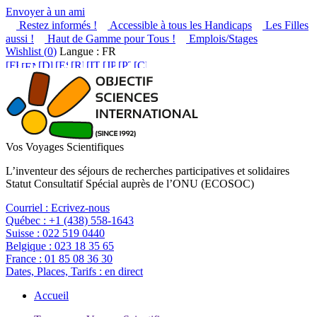
Envoyer à un ami
Restez informés !
Accessible à tous les Handicaps
Les Filles
aussi !
Haut de Gamme pour Tous !
Emplois/Stages
Wishlist (
0
)
Langue : FR
Vos Voyages Scientifiques
L’inventeur des séjours de recherches participatives et solidaires
Statut Consultatif Spécial auprès de l’ONU (ECOSOC)
Courriel :
Ecrivez-nous
Québec :
+1 (438) 558-1643
Suisse :
022 519 0440
Belgique :
023 18 35 65
France :
01 85 08 36 30
Dates, Places, Tarifs :
en direct
Accueil