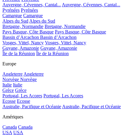
Auvergne, Cévennes, Cantal...
Auvergne, Cévennes, Cantal...
Pyrénées
Pyrénées
Camargue
Camargue
Alpes du Sud
Alpes du Sud
Bretagne, Normandie
Bretagne, Normandie
Pays Basque, Côte Basque
Pays Basque, Côte Basque
Bassin d’Arcachon
Bassin d’Arcachon
Vosges, Vittel, Nancy
Vosges, Vittel, Nancy
Guyane, Amazonie
Guyane, Amazonie
Île de la Réunion
Île de la Réunion
Europe
Angleterre
Angleterre
Norvège
Norvège
Italie
Italie
Grèce
Grèce
Portugal, Les Acores
Portugal, Les Acores
Ecosse
Ecosse
Australie, Pacifique et Océanie
Australie, Pacifique et Océanie
Amériques
Canada
Canada
USA
USA