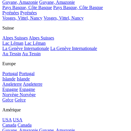
Guyane, Amazonie
Guyane, Amazonie
Pays Basque, Côte Basque
Pays Basque, Côte Basque
Pyrénées
Pyrénées
Vosges, Vittel, Nancy
Vosges, Vittel, Nancy
Suisse
Alpes Suisses
Alpes Suisses
Lac Léman
Lac Léman
La Genève Internationale
La Genève Internationale
Au Tessin
Au Tessin
Europe
Portugal
Portugal
Islande
Islande
Angleterre
Angleterre
Espagne
Espagne
Norvège
Norvège
Grèce
Grèce
Amérique
USA
USA
Canada
Canada
Guyane, Amazonie
Guyane, Amazonie