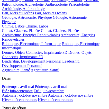
Paléontologie, Archéologie, Anthropologie
Paléontologie,
Archéologie, Anthropologie
Eau, Mers et Océans
Eau, Mers et Océans
Géologie, Astronomie, Physique
Géologie, Astronomie,
Physique
Chimie, Labos
Chimie, Labos
Climat, Glaciers, Planète
Climat, Glaciers, Planète
Architecture, Energies Renouvelables
Architecture, Energies
Renouvelables
Robotique, Electronique, Informatique
Robotique, Electronique,
Informatique
Drones, Objets Connectés, Imprimante 3D
Drones, Objets
Connectés, Imprimante 3D
Leadership, Développement Personnel
Leadership,
Développement Personnel
Agriculture, Santé
Agriculture, Santé
Dates
Printemps : avril-mai
Printemps : avril-mai
Été : juin-septembre
Été : juin-septembre
Automne : octobre-novembre
Automne : octobre-novembre
Hiver : décembre-mars
Hiver : décembre-mars
Types de séjour