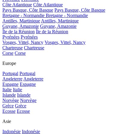
Côte Atlantique
Côte Atlantique
Pays Basque, Côte Basque
Pays Basque, Côte Basque
Bretagne - Normandie
Bretagne - Normandie
Antilles, Martinique
Antilles, Martinique
Guyane, Amazonie
Guyane, Amazonie
Île de la Réunion
Île de la Réunion
Pyrénées
Pyrénées
Vosges, Vittel, Nancy
Vosges, Vittel, Nancy
Chartreuse
Chartreuse
Corse
Corse
Europe
Portugal
Portugal
Angleterre
Angleterre
Espagne
Espagne
Italie
Italie
Islande
Islande
Norvège
Norvège
Grèce
Grèce
Ecosse
Ecosse
Asie
Indonésie
Indonésie