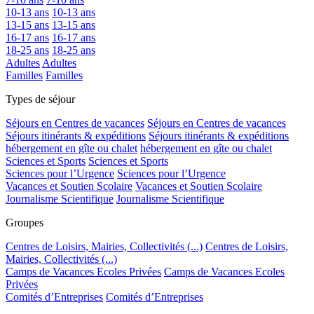
10-13 ans
10-13 ans
13-15 ans
13-15 ans
16-17 ans
16-17 ans
18-25 ans
18-25 ans
Adultes
Adultes
Familles
Familles
Types de séjour
Séjours en Centres de vacances
Séjours en Centres de vacances
Séjours itinérants & expéditions
Séjours itinérants & expéditions
hébergement en gîte ou chalet
hébergement en gîte ou chalet
Sciences et Sports
Sciences et Sports
Sciences pour l’Urgence
Sciences pour l’Urgence
Vacances et Soutien Scolaire
Vacances et Soutien Scolaire
Journalisme Scientifique
Journalisme Scientifique
Groupes
Centres de Loisirs, Mairies, Collectivités (...)
Centres de Loisirs,
Mairies, Collectivités (...)
Camps de Vacances Ecoles Privées
Camps de Vacances Ecoles
Privées
Comités d’Entreprises
Comités d’Entreprises