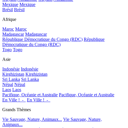
Mexique
Mexique
Brésil
Brésil
Afrique
Maroc
Maroc
Madagascar
Madagascar
République Démocratique du Congo (RDC)
République
Démocratique du Congo (RDC)
Togo
Togo
Asie
Indonésie
Indonésie
Kirghizistan
Kirghizistan
Sri Lanka
Sri Lanka
Népal
Népal
Laos
Laos
Pacifique, Océanie et Australie
Pacifique, Océanie et Australie
En Ville !_-_
En Ville !_-_
Grands Thèmes
Vie Sauvage, Nature, Animaux...
Vie Sauvage, Nature,
Animaux...