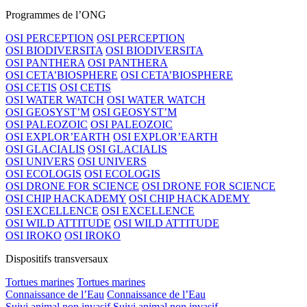
Programmes de l’ONG
OSI PERCEPTION
OSI PERCEPTION
OSI BIODIVERSITA
OSI BIODIVERSITA
OSI PANTHERA
OSI PANTHERA
OSI CETA’BIOSPHERE
OSI CETA’BIOSPHERE
OSI CETIS
OSI CETIS
OSI WATER WATCH
OSI WATER WATCH
OSI GEOSYST’M
OSI GEOSYST’M
OSI PALEOZOIC
OSI PALEOZOIC
OSI EXPLOR’EARTH
OSI EXPLOR’EARTH
OSI GLACIALIS
OSI GLACIALIS
OSI UNIVERS
OSI UNIVERS
OSI ECOLOGIS
OSI ECOLOGIS
OSI DRONE FOR SCIENCE
OSI DRONE FOR SCIENCE
OSI CHIP HACKADEMY
OSI CHIP HACKADEMY
OSI EXCELLENCE
OSI EXCELLENCE
OSI WILD ATTITUDE
OSI WILD ATTITUDE
OSI IROKO
OSI IROKO
Dispositifs transversaux
Tortues marines
Tortues marines
Connaissance de l’Eau
Connaissance de l’Eau
Suivi animal non invasif
Suivi animal non invasif