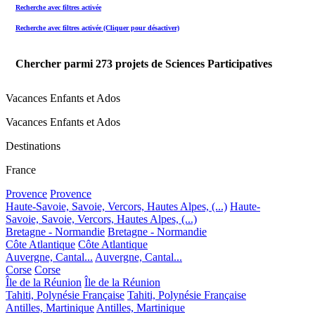
Recherche avec filtres activée
Recherche avec filtres activée (Cliquer pour désactiver)
Chercher parmi
273
projets de Sciences Participatives
Vacances Enfants et Ados
Vacances Enfants et Ados
Destinations
France
Provence
Provence
Haute-Savoie, Savoie, Vercors, Hautes Alpes, (...)
Haute-
Savoie, Savoie, Vercors, Hautes Alpes, (...)
Bretagne - Normandie
Bretagne - Normandie
Côte Atlantique
Côte Atlantique
Auvergne, Cantal...
Auvergne, Cantal...
Corse
Corse
Île de la Réunion
Île de la Réunion
Tahiti, Polynésie Française
Tahiti, Polynésie Française
Antilles, Martinique
Antilles, Martinique