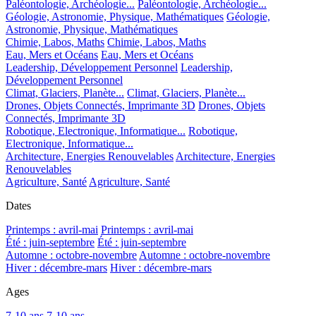
Paléontologie, Archéologie...
Paléontologie, Archéologie...
Géologie, Astronomie, Physique, Mathématiques
Géologie,
Astronomie, Physique, Mathématiques
Chimie, Labos, Maths
Chimie, Labos, Maths
Eau, Mers et Océans
Eau, Mers et Océans
Leadership, Développement Personnel
Leadership,
Développement Personnel
Climat, Glaciers, Planète...
Climat, Glaciers, Planète...
Drones, Objets Connectés, Imprimante 3D
Drones, Objets
Connectés, Imprimante 3D
Robotique, Electronique, Informatique...
Robotique,
Electronique, Informatique...
Architecture, Energies Renouvelables
Architecture, Energies
Renouvelables
Agriculture, Santé
Agriculture, Santé
Dates
Printemps : avril-mai
Printemps : avril-mai
Été : juin-septembre
Été : juin-septembre
Automne : octobre-novembre
Automne : octobre-novembre
Hiver : décembre-mars
Hiver : décembre-mars
Ages
7-10 ans
7-10 ans