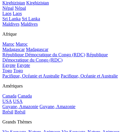
Kirghizistan
Kirghizistan
Népal
Népal
Laos
Laos
Sri Lanka
Sri Lanka
Maldives
Maldives
Afrique
Maroc
Maroc
Madagascar
Madagascar
République Démocratique du Congo (RDC)
République
Démocratique du Congo (RDC)
Egypte
Egypte
Togo
Togo
Pacifique, Océanie et Australie
Pacifique, Océanie et Australie
Amériques
Canada
Canada
USA
USA
Guyane, Amazonie
Guyane, Amazonie
Brésil
Brésil
Grands Thèmes
Vie Sauvage, Nature, Animaux
Vie Sauvage, Nature, Animaux