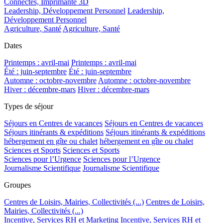
Connectés, Imprimante 3D
Leadership, Développement Personnel
Leadership,
Développement Personnel
Agriculture, Santé
Agriculture, Santé
Dates
Printemps : avril-mai
Printemps : avril-mai
Été : juin-septembre
Été : juin-septembre
Automne : octobre-novembre
Automne : octobre-novembre
Hiver : décembre-mars
Hiver : décembre-mars
Types de séjour
Séjours en Centres de vacances
Séjours en Centres de vacances
Séjours itinérants & expéditions
Séjours itinérants & expéditions
hébergement en gîte ou chalet
hébergement en gîte ou chalet
Sciences et Sports
Sciences et Sports
Sciences pour l’Urgence
Sciences pour l’Urgence
Journalisme Scientifique
Journalisme Scientifique
Groupes
Centres de Loisirs, Mairies, Collectivités (...)
Centres de Loisirs,
Mairies, Collectivités (...)
Incentive, Services RH et Marketing
Incentive, Services RH et