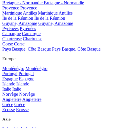
Bretagne - Normandie
Bretagne - Normandie
Provence
Provence
Martinique Antilles
Martinique Antilles
Île de la Réunion
Île de la Réunion
Guyane, Amazonie
Guyane, Amazonie
Pyrénées
Pyrénées
Camargue
Camargue
Chartreuse
Chartreuse
Corse
Corse
Pays Basque, Côte Basque
Pays Basque, Côte Basque
Europe
Monténégro
Monténégro
Portugal
Portugal
Espagne
Espagne
Islande
Islande
Italie
Italie
Norvège
Norvège
Angleterre
Angleterre
Grèce
Grèce
Ecosse
Ecosse
Asie