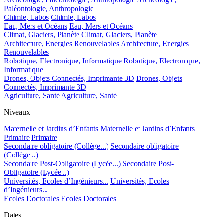
Paléontologie, Anthropologie
Chimie, Labos
Chimie, Labos
Eau, Mers et Océans
Eau, Mers et Océans
Climat, Glaciers, Planète
Climat, Glaciers, Planète
Architecture, Energies Renouvelables
Architecture, Energies
Renouvelables
Robotique, Electronique, Informatique
Robotique, Electronique,
Informatique
Drones, Objets Connectés, Imprimante 3D
Drones, Objets
Connectés, Imprimante 3D
Agriculture, Santé
Agriculture, Santé
Niveaux
Maternelle et Jardins d’Enfants
Maternelle et Jardins d’Enfants
Primaire
Primaire
Secondaire obligatoire (Collège...)
Secondaire obligatoire
(Collège...)
Secondaire Post-Obligatoire (Lycée...)
Secondaire Post-
Obligatoire (Lycée...)
Universités, Ecoles d’Ingénieurs...
Universités, Ecoles
d’Ingénieurs...
Ecoles Doctorales
Ecoles Doctorales
Dates