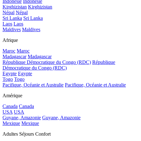
Indonésie
Indonésie
Kirghizistan
Kirghizistan
Népal
Népal
Sri Lanka
Sri Lanka
Laos
Laos
Maldives
Maldives
Afrique
Maroc
Maroc
Madagascar
Madagascar
République Démocratique du Congo (RDC)
République
Démocratique du Congo (RDC)
Egypte
Egypte
Togo
Togo
Pacifique, Océanie et Australie
Pacifique, Océanie et Australie
Amérique
Canada
Canada
USA
USA
Guyane, Amazonie
Guyane, Amazonie
Mexique
Mexique
Adultes Séjours Confort