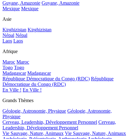
Guyane, Amazonie
Guyane, Amazonie
Mexique
Mexique
Asie
Kirghizistan
Kirghizistan
Népal
Népal
Laos
Laos
Afrique
Maroc
Maroc
Togo
Togo
Madagascar
Madagascar
République Démocratique du Congo (RDC)
République
Démocratique du Congo (RDC)
En Ville !
En Ville !
Grands Thèmes
Géologie, Astronomie, Physique
Géologie, Astronomie,
Physique
Cerveau, Leadership, Développement Personnel
Cerveau,
Leadership, Développement Personnel
Vie Sauvage, Nature, Animaux
Vie Sauvage, Nature, Animaux
Archéologie, Paléontologie, Anthropologie
Archéologie,