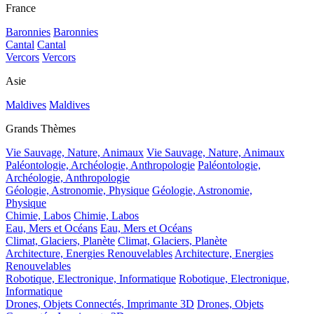
France
Baronnies
Baronnies
Cantal
Cantal
Vercors
Vercors
Asie
Maldives
Maldives
Grands Thèmes
Vie Sauvage, Nature, Animaux
Vie Sauvage, Nature, Animaux
Paléontologie, Archéologie, Anthropologie
Paléontologie,
Archéologie, Anthropologie
Géologie, Astronomie, Physique
Géologie, Astronomie,
Physique
Chimie, Labos
Chimie, Labos
Eau, Mers et Océans
Eau, Mers et Océans
Climat, Glaciers, Planète
Climat, Glaciers, Planète
Architecture, Energies Renouvelables
Architecture, Energies
Renouvelables
Robotique, Electronique, Informatique
Robotique, Electronique,
Informatique
Drones, Objets Connectés, Imprimante 3D
Drones, Objets