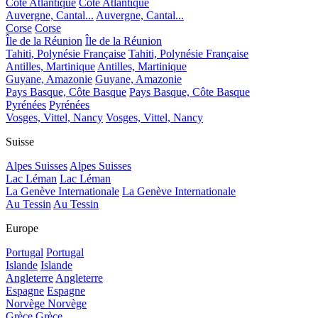
Côte Atlantique
Côte Atlantique
Auvergne, Cantal...
Auvergne, Cantal...
Corse
Corse
Île de la Réunion
Île de la Réunion
Tahiti, Polynésie Française
Tahiti, Polynésie Française
Antilles, Martinique
Antilles, Martinique
Guyane, Amazonie
Guyane, Amazonie
Pays Basque, Côte Basque
Pays Basque, Côte Basque
Pyrénées
Pyrénées
Vosges, Vittel, Nancy
Vosges, Vittel, Nancy
Suisse
Alpes Suisses
Alpes Suisses
Lac Léman
Lac Léman
La Genève Internationale
La Genève Internationale
Au Tessin
Au Tessin
Europe
Portugal
Portugal
Islande
Islande
Angleterre
Angleterre
Espagne
Espagne
Norvège
Norvège
Grèce
Grèce