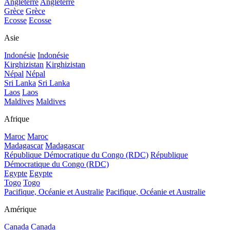
Angleterre
Angleterre
Grèce
Grèce
Ecosse
Ecosse
Asie
Indonésie
Indonésie
Kirghizistan
Kirghizistan
Népal
Népal
Sri Lanka
Sri Lanka
Laos
Laos
Maldives
Maldives
Afrique
Maroc
Maroc
Madagascar
Madagascar
République Démocratique du Congo (RDC)
République
Démocratique du Congo (RDC)
Egypte
Egypte
Togo
Togo
Pacifique, Océanie et Australie
Pacifique, Océanie et Australie
Amérique
Canada
Canada