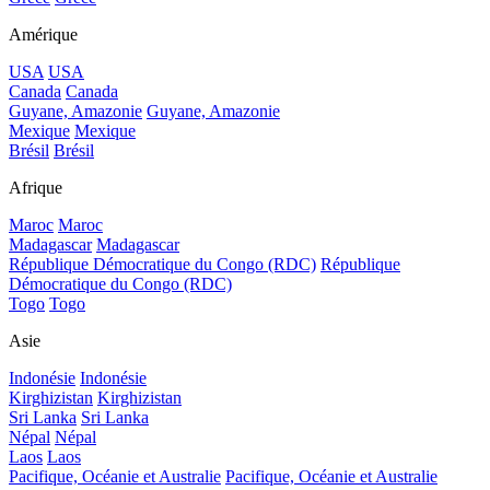
Amérique
USA
USA
Canada
Canada
Guyane, Amazonie
Guyane, Amazonie
Mexique
Mexique
Brésil
Brésil
Afrique
Maroc
Maroc
Madagascar
Madagascar
République Démocratique du Congo (RDC)
République
Démocratique du Congo (RDC)
Togo
Togo
Asie
Indonésie
Indonésie
Kirghizistan
Kirghizistan
Sri Lanka
Sri Lanka
Népal
Népal
Laos
Laos
Pacifique, Océanie et Australie
Pacifique, Océanie et Australie