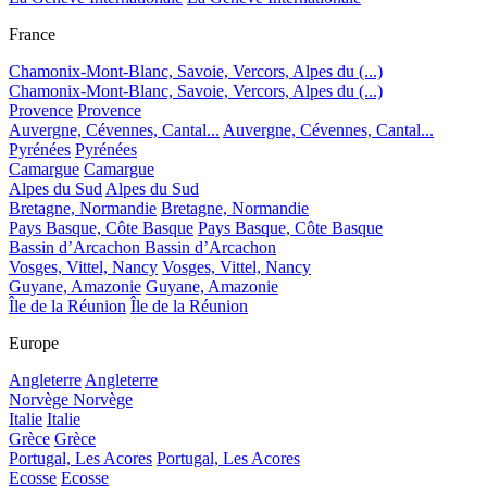
France
Chamonix-Mont-Blanc, Savoie, Vercors, Alpes du (...)
Chamonix-Mont-Blanc, Savoie, Vercors, Alpes du (...)
Provence
Provence
Auvergne, Cévennes, Cantal...
Auvergne, Cévennes, Cantal...
Pyrénées
Pyrénées
Camargue
Camargue
Alpes du Sud
Alpes du Sud
Bretagne, Normandie
Bretagne, Normandie
Pays Basque, Côte Basque
Pays Basque, Côte Basque
Bassin d’Arcachon
Bassin d’Arcachon
Vosges, Vittel, Nancy
Vosges, Vittel, Nancy
Guyane, Amazonie
Guyane, Amazonie
Île de la Réunion
Île de la Réunion
Europe
Angleterre
Angleterre
Norvège
Norvège
Italie
Italie
Grèce
Grèce
Portugal, Les Acores
Portugal, Les Acores
Ecosse
Ecosse