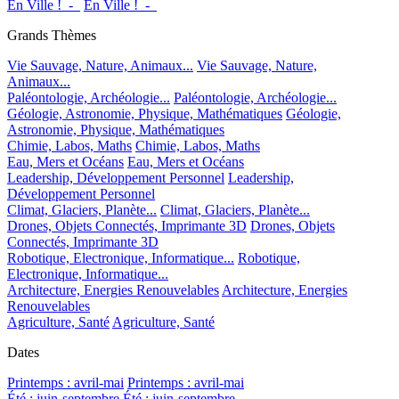
En Ville !_-_
En Ville !_-_
Grands Thèmes
Vie Sauvage, Nature, Animaux...
Vie Sauvage, Nature,
Animaux...
Paléontologie, Archéologie...
Paléontologie, Archéologie...
Géologie, Astronomie, Physique, Mathématiques
Géologie,
Astronomie, Physique, Mathématiques
Chimie, Labos, Maths
Chimie, Labos, Maths
Eau, Mers et Océans
Eau, Mers et Océans
Leadership, Développement Personnel
Leadership,
Développement Personnel
Climat, Glaciers, Planète...
Climat, Glaciers, Planète...
Drones, Objets Connectés, Imprimante 3D
Drones, Objets
Connectés, Imprimante 3D
Robotique, Electronique, Informatique...
Robotique,
Electronique, Informatique...
Architecture, Energies Renouvelables
Architecture, Energies
Renouvelables
Agriculture, Santé
Agriculture, Santé
Dates
Printemps : avril-mai
Printemps : avril-mai
Été : juin-septembre
Été : juin-septembre