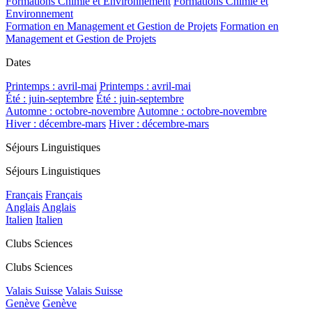
Formations Chimie et Environnement
Formations Chimie et
Environnement
Formation en Management et Gestion de Projets
Formation en
Management et Gestion de Projets
Dates
Printemps : avril-mai
Printemps : avril-mai
Été : juin-septembre
Été : juin-septembre
Automne : octobre-novembre
Automne : octobre-novembre
Hiver : décembre-mars
Hiver : décembre-mars
Séjours Linguistiques
Séjours Linguistiques
Français
Français
Anglais
Anglais
Italien
Italien
Clubs Sciences
Clubs Sciences
Valais Suisse
Valais Suisse
Genève
Genève