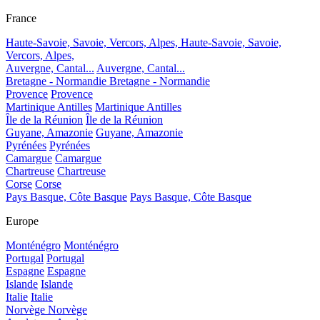
France
Haute-Savoie, Savoie, Vercors, Alpes,
Haute-Savoie, Savoie,
Vercors, Alpes,
Auvergne, Cantal...
Auvergne, Cantal...
Bretagne - Normandie
Bretagne - Normandie
Provence
Provence
Martinique Antilles
Martinique Antilles
Île de la Réunion
Île de la Réunion
Guyane, Amazonie
Guyane, Amazonie
Pyrénées
Pyrénées
Camargue
Camargue
Chartreuse
Chartreuse
Corse
Corse
Pays Basque, Côte Basque
Pays Basque, Côte Basque
Europe
Monténégro
Monténégro
Portugal
Portugal
Espagne
Espagne
Islande
Islande
Italie
Italie
Norvège
Norvège