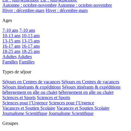
Automne : octobre-novembre
Automne : octobre-novembre
Hiver : décembre-mars
Hiver : décembre-mars
Ages
7-10 ans
7-10 ans
10-13 ans
10-13 ans
13-15 ans
13-15 ans
16-17 ans
16-17 ans
18-25 ans
18-25 ans
Adultes
Adultes
Familles
Familles
Types de séjour
Séjours en Centres de vacances
Séjours en Centres de vacances
Séjours itinérants & expéditions
Séjours itinérants & expéditions
hébergement en gîte ou chalet
hébergement en gîte ou chalet
Sciences et Sports
Sciences et Sports
Sciences pour l’Urgence
Sciences pour l’Urgence
Vacances et Soutien Scolaire
Vacances et Soutien Scolaire
Journalisme Scientifique
Journalisme Scientifique
Groupes