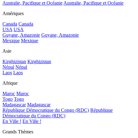
Australie, Pacifique et Océanie
Australie, Pacifique et Océanie
Amériques
Canada
Canada
USA
USA
Guyane, Amazonie
Guyane, Amazonie
Mexique
Mexique
Asie
Kirghizistan
Kirghizistan
Népal
Népal
Laos
Laos
Afrique
Maroc
Maroc
Togo
Togo
Madagascar
Madagascar
République Démocratique du Congo (RDC)
République
Démocratique du Congo (RDC)
En Ville !
En Ville !
Grands Thèmes