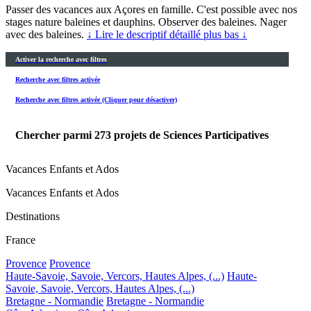
Passer des vacances aux Açores en famille. C'est possible avec nos
stages nature baleines et dauphins. Observer des baleines. Nager
avec des baleines.
↓ Lire le descriptif détaillé plus bas ↓
Activer la recherche avec filtres
Recherche avec filtres activée
Recherche avec filtres activée (Cliquer pour désactiver)
Chercher parmi
273
projets de Sciences Participatives
Vacances Enfants et Ados
Vacances Enfants et Ados
Destinations
France
Provence
Provence
Haute-Savoie, Savoie, Vercors, Hautes Alpes, (...)
Haute-
Savoie, Savoie, Vercors, Hautes Alpes, (...)
Bretagne - Normandie
Bretagne - Normandie