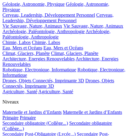
Géologie, Astronomie, Physique
Géologie, Astronomie,
Physique
Cerveau, Leadership, Développement Personnel
Cerveau,
Leadership, Développement Personnel
Vie Sauvage, Nature, Animaux
Vie Sauvage, Nature, Animaux
Archéologie, Paléontologie, Anthropologie
Archéologie,
Paléontologie, Anthropologie
Chimie, Labos
Chimie, Labos
Eau, Mers et Océans
Eau, Mers et Océans
Climat, Glaciers, Planète
Climat, Glaciers, Planète
Architecture, Energies Renouvelables
Architecture, Energies
Renouvelables
Robotique, Electronique, Informatique
Robotique, Electronique,
Informatique
Drones, Objets Connectés, Imprimante 3D
Drones, Objets
Connectés, Imprimante 3D
Agriculture, Santé
Agriculture, Santé
Niveaux
Maternelle et Jardins d’Enfants
Maternelle et Jardins d’Enfants
Primaire
Primaire
Secondaire obligatoire (Collège...)
Secondaire obligatoire
(Collège...)
Secondaire Post-Obligatoire (Lycée...)
Secondaire Post-