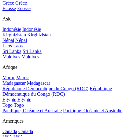
Grèce
Grèce
Ecosse
Ecosse
Asie
Indonésie
Indonésie
Kirghizistan
Kirghizistan
Népal
Népal
Laos
Laos
Sri Lanka
Sri Lanka
Maldives
Maldives
Afrique
Maroc
Maroc
Madagascar
Madagascar
République Démocratique du Congo (RDC)
République
Démocratique du Congo (RDC)
Egypte
Egypte
Togo
Togo
Pacifique, Océanie et Australie
Pacifique, Océanie et Australie
Amériques
Canada
Canada
USA
USA