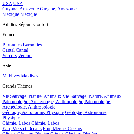
USA
USA
Guyane, Amazonie
Guyane, Amazonie
Mexique
Mexique
Adultes Séjours Confort
France
Baronnies
Baronnies
Cantal
Cantal
Vercors
Vercors
Asie
Maldives
Maldives
Grands Thèmes
Vie Sauvage, Nature, Animaux
Vie Sauvage, Nature, Animaux
Paléontologie, Archéologie, Anthropologie
Paléontologie,
Archéologie, Anthropologie
Géologie, Astronomie, Physique
Géologie, Astronomie,
Physique
Chimie, Labos
Chimie, Labos
Eau, Mers et Océans
Eau, Mers et Océans
Climat, Glaciers, Planète
Climat, Glaciers, Planète