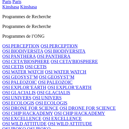
Paris
Paris
Kinshasa
Kinshasa
Programmes de Recherche
Programmes de Recherche
Programmes de l’ONG
OSI PERCEPTION
OSI PERCEPTION
OSI BIODIVERSITA
OSI BIODIVERSITA
OSI PANTHERA
OSI PANTHERA
OSI CETA’BIOSPHERE
OSI CETA’BIOSPHERE
OSI CETIS
OSI CETIS
OSI WATER WATCH
OSI WATER WATCH
OSI GEOSYST’M
OSI GEOSYST’M
OSI PALEOZOIC
OSI PALEOZOIC
OSI EXPLOR’EARTH
OSI EXPLOR’EARTH
OSI GLACIALIS
OSI GLACIALIS
OSI UNIVERS
OSI UNIVERS
OSI ECOLOGIS
OSI ECOLOGIS
OSI DRONE FOR SCIENCE
OSI DRONE FOR SCIENCE
OSI CHIP HACKADEMY
OSI CHIP HACKADEMY
OSI EXCELLENCE
OSI EXCELLENCE
OSI WILD ATTITUDE
OSI WILD ATTITUDE
OSI IROKO
OSI IROKO