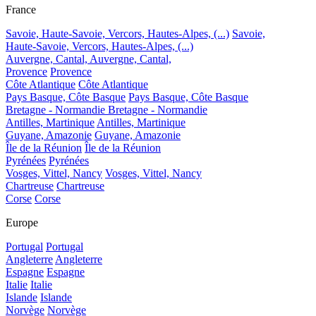
France
Savoie, Haute-Savoie, Vercors, Hautes-Alpes, (...)
Savoie,
Haute-Savoie, Vercors, Hautes-Alpes, (...)
Auvergne, Cantal,
Auvergne, Cantal,
Provence
Provence
Côte Atlantique
Côte Atlantique
Pays Basque, Côte Basque
Pays Basque, Côte Basque
Bretagne - Normandie
Bretagne - Normandie
Antilles, Martinique
Antilles, Martinique
Guyane, Amazonie
Guyane, Amazonie
Île de la Réunion
Île de la Réunion
Pyrénées
Pyrénées
Vosges, Vittel, Nancy
Vosges, Vittel, Nancy
Chartreuse
Chartreuse
Corse
Corse
Europe
Portugal
Portugal
Angleterre
Angleterre
Espagne
Espagne
Italie
Italie
Islande
Islande
Norvège
Norvège