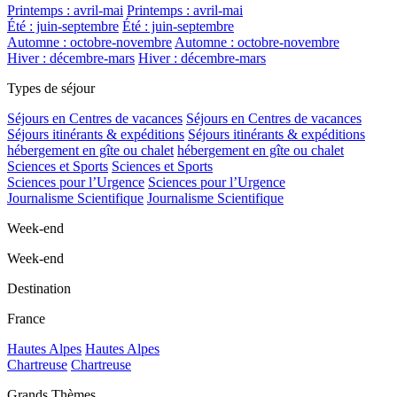
Printemps : avril-mai
Printemps : avril-mai
Été : juin-septembre
Été : juin-septembre
Automne : octobre-novembre
Automne : octobre-novembre
Hiver : décembre-mars
Hiver : décembre-mars
Types de séjour
Séjours en Centres de vacances
Séjours en Centres de vacances
Séjours itinérants & expéditions
Séjours itinérants & expéditions
hébergement en gîte ou chalet
hébergement en gîte ou chalet
Sciences et Sports
Sciences et Sports
Sciences pour l’Urgence
Sciences pour l’Urgence
Journalisme Scientifique
Journalisme Scientifique
Week-end
Week-end
Destination
France
Hautes Alpes
Hautes Alpes
Chartreuse
Chartreuse
Grands Thèmes