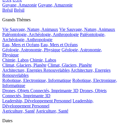
Guyane, Amazonie
Guyane, Amazonie
Brésil
Brésil
Grands Thèmes
Vie Sauvage, Nature, Animaux
Vie Sauvage, Nature, Animaux
Paléontologie, Archéologie, Anthropologie
Paléontologie,
Archéologie, Anthropologie
Eau, Mers et Océans
Eau, Mers et Océans
Géologie, Astronomie, Physique
Géologie, Astronomie,
Physique
Chimie, Labos
Chimie, Labos
Climat, Glaciers, Planète
Climat, Glaciers, Planète
Architecture, Energies Renouvelables
Architecture, Energies
Renouvelables
Robotique, Electronique, Informatique
Robotique, Electronique,
Informatique
Drones, Objets Connectés, Imprimante 3D
Drones, Objets
Connectés, Imprimante 3D
Leadership, Développement Personnel
Leadership,
Développement Personnel
Agriculture, Santé
Agriculture, Santé
Dates