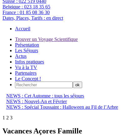
Suisse :
022 519 0440
Belgique :
023 18 35 65
France :
01 85 08 36 30
Dates, Places, Tarifs :
en direct
Accueil
Trouver un Voyage Scientifique
Présentation
Les Séjours
Actus
Infos pratiques
Vu à la TV
Partenaires
Le Concept !
NEWS : Cet Automne : tous les séjours
NEWS : Nouvel-An et Février
NEWS : Spécial Toussaint : Halloween au Fil de l’Arbre
1
2
3
Vacances Açores Famille