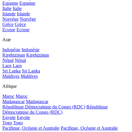
Espagne
Espagne
Italie
Italie
Islande
Islande
Norvège
Norvège
Grèce
Grèce
Ecosse
Ecosse
Asie
Indonésie
Indonésie
Kirghizistan
Kirghizistan
Népal
Népal
Laos
Laos
Sri Lanka
Sri Lanka
Maldives
Maldives
Afrique
Maroc
Maroc
Madagascar
Madagascar
République Démocratique du Congo (RDC)
République
Démocratique du Congo (RDC)
Egypte
Egypte
Togo
Togo
Pacifique, Océanie et Australie
Pacifique, Océanie et Australie