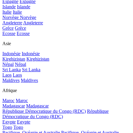
Espagne
Espagne
Islande
Islande
Italie
Italie
Norvège
Norvège
Angleterre
Angleterre
Grèce
Grèce
Ecosse
Ecosse
Asie
Indonésie
Indonésie
Kirghizistan
Kirghizistan
Népal
Népal
Sri Lanka
Sri Lanka
Laos
Laos
Maldives
Maldives
Afrique
Maroc
Maroc
Madagascar
Madagascar
République Démocratique du Congo (RDC)
République
Démocratique du Congo (RDC)
Egypte
Egypte
Togo
Togo
Pacifique, Océanie et Australie
Pacifique, Océanie et Australie