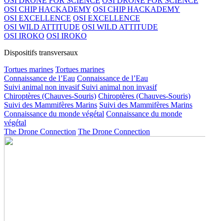
OSI DRONE FOR SCIENCE
OSI DRONE FOR SCIENCE
OSI CHIP HACKADEMY
OSI CHIP HACKADEMY
OSI EXCELLENCE
OSI EXCELLENCE
OSI WILD ATTITUDE
OSI WILD ATTITUDE
OSI IROKO
OSI IROKO
Dispositifs transversaux
Tortues marines
Tortues marines
Connaissance de l’Eau
Connaissance de l’Eau
Suivi animal non invasif
Suivi animal non invasif
Chiroptères (Chauves-Souris)
Chiroptères (Chauves-Souris)
Suivi des Mammifères Marins
Suivi des Mammifères Marins
Connaissance du monde végétal
Connaissance du monde
végétal
The Drone Connection
The Drone Connection