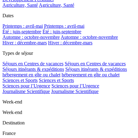
Agriculture, Santé
Agriculture, Santé
Dates
Printemps : avril-mai
Printemps : avril-mai
Été : juin-septembre
Été : juin-septembre
Automne : octobre-novembre
Automne : octobre-novembre
Hiver : décembre-mars
Hiver : décembre-mars
Types de séjour
Séjours en Centres de vacances
Séjours en Centres de vacances
Séjours itinérants & expéditions
Séjours itinérants & expéditions
hébergement en gîte ou chalet
hébergement en gîte ou chalet
Sciences et Sports
Sciences et Sports
Sciences pour l’Urgence
Sciences pour l’Urgence
Journalisme Scientifique
Journalisme Scientifique
Week-end
Week-end
Destination
France