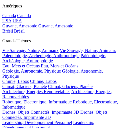
Amériques
Canada
Canada
USA
USA
Guyane, Amazonie
Guyane, Amazonie
Brésil
Brésil
Grands Thèmes
Vie Sauvage, Nature, Animaux
Vie Sauvage, Nature, Animaux
Paléontologie, Archéologie, Anthropologie
Paléontologie,
Archéologie, Anthropologie
Eau, Mers et Océans
Eau, Mers et Océans
Géologie, Astronomie, Physique
Géologie, Astronomie,
Physique
Chimie, Labos
Chimie, Labos
Climat, Glaciers, Planète
Climat, Glaciers, Planète
Architecture, Energies Renouvelables
Architecture, Energies
Renouvelables
Robotique, Electronique, Informatique
Robotique, Electronique,
Informatique
Drones, Objets Connectés, Imprimante 3D
Drones, Objets
Connectés, Imprimante 3D
Leadership, Développement Personnel
Leadership,
Développement Personnel