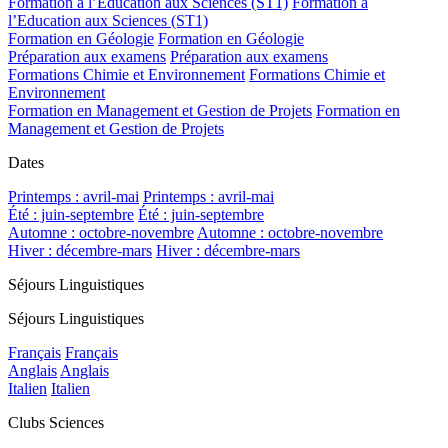
Formation à l’Education aux Sciences (ST1)
Formation à
l’Education aux Sciences (ST1)
Formation en Géologie
Formation en Géologie
Préparation aux examens
Préparation aux examens
Formations Chimie et Environnement
Formations Chimie et
Environnement
Formation en Management et Gestion de Projets
Formation en
Management et Gestion de Projets
Dates
Printemps : avril-mai
Printemps : avril-mai
Été : juin-septembre
Été : juin-septembre
Automne : octobre-novembre
Automne : octobre-novembre
Hiver : décembre-mars
Hiver : décembre-mars
Séjours Linguistiques
Séjours Linguistiques
Français
Français
Anglais
Anglais
Italien
Italien
Clubs Sciences