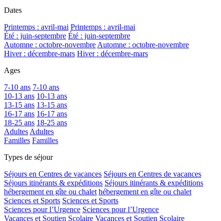
Dates
Printemps : avril-mai
Printemps : avril-mai
Été : juin-septembre
Été : juin-septembre
Automne : octobre-novembre
Automne : octobre-novembre
Hiver : décembre-mars
Hiver : décembre-mars
Ages
7-10 ans
7-10 ans
10-13 ans
10-13 ans
13-15 ans
13-15 ans
16-17 ans
16-17 ans
18-25 ans
18-25 ans
Adultes
Adultes
Familles
Familles
Types de séjour
Séjours en Centres de vacances
Séjours en Centres de vacances
Séjours itinérants & expéditions
Séjours itinérants & expéditions
hébergement en gîte ou chalet
hébergement en gîte ou chalet
Sciences et Sports
Sciences et Sports
Sciences pour l’Urgence
Sciences pour l’Urgence
Vacances et Soutien Scolaire
Vacances et Soutien Scolaire