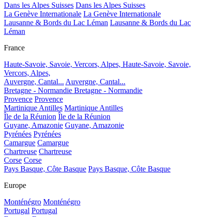
Dans les Alpes Suisses
Dans les Alpes Suisses
La Genève Internationale
La Genève Internationale
Lausanne & Bords du Lac Léman
Lausanne & Bords du Lac
Léman
France
Haute-Savoie, Savoie, Vercors, Alpes,
Haute-Savoie, Savoie,
Vercors, Alpes,
Auvergne, Cantal...
Auvergne, Cantal...
Bretagne - Normandie
Bretagne - Normandie
Provence
Provence
Martinique Antilles
Martinique Antilles
Île de la Réunion
Île de la Réunion
Guyane, Amazonie
Guyane, Amazonie
Pyrénées
Pyrénées
Camargue
Camargue
Chartreuse
Chartreuse
Corse
Corse
Pays Basque, Côte Basque
Pays Basque, Côte Basque
Europe
Monténégro
Monténégro
Portugal
Portugal