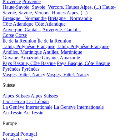
Provence
Provence
Haute-Savoie, Savoie, Vercors, Hautes Alpes, (...)
Haute-
Savoie, Savoie, Vercors, Hautes Alpes, (...)
Bretagne - Normandie
Bretagne - Normandie
Côte Atlantique
Côte Atlantique
Auvergne, Cantal...
Auvergne, Cantal...
Corse
Corse
Île de la Réunion
Île de la Réunion
Tahiti, Polynésie Française
Tahiti, Polynésie Française
Antilles, Martinique
Antilles, Martinique
Guyane, Amazonie
Guyane, Amazonie
Pays Basque, Côte Basque
Pays Basque, Côte Basque
Pyrénées
Pyrénées
Vosges, Vittel, Nancy
Vosges, Vittel, Nancy
Suisse
Alpes Suisses
Alpes Suisses
Lac Léman
Lac Léman
La Genève Internationale
La Genève Internationale
Au Tessin
Au Tessin
Europe
Portugal
Portugal
Islande
Islande