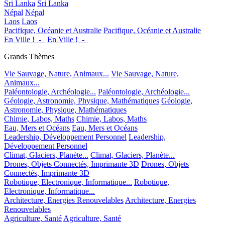
Sri Lanka
Sri Lanka
Népal
Népal
Laos
Laos
Pacifique, Océanie et Australie
Pacifique, Océanie et Australie
En Ville !_-_
En Ville !_-_
Grands Thèmes
Vie Sauvage, Nature, Animaux...
Vie Sauvage, Nature,
Animaux...
Paléontologie, Archéologie...
Paléontologie, Archéologie...
Géologie, Astronomie, Physique, Mathématiques
Géologie,
Astronomie, Physique, Mathématiques
Chimie, Labos, Maths
Chimie, Labos, Maths
Eau, Mers et Océans
Eau, Mers et Océans
Leadership, Développement Personnel
Leadership,
Développement Personnel
Climat, Glaciers, Planète...
Climat, Glaciers, Planète...
Drones, Objets Connectés, Imprimante 3D
Drones, Objets
Connectés, Imprimante 3D
Robotique, Electronique, Informatique...
Robotique,
Electronique, Informatique...
Architecture, Energies Renouvelables
Architecture, Energies
Renouvelables
Agriculture, Santé
Agriculture, Santé