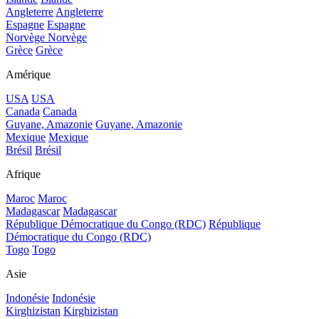
Angleterre
Angleterre
Espagne
Espagne
Norvège
Norvège
Grèce
Grèce
Amérique
USA
USA
Canada
Canada
Guyane, Amazonie
Guyane, Amazonie
Mexique
Mexique
Brésil
Brésil
Afrique
Maroc
Maroc
Madagascar
Madagascar
République Démocratique du Congo (RDC)
République
Démocratique du Congo (RDC)
Togo
Togo
Asie
Indonésie
Indonésie
Kirghizistan
Kirghizistan