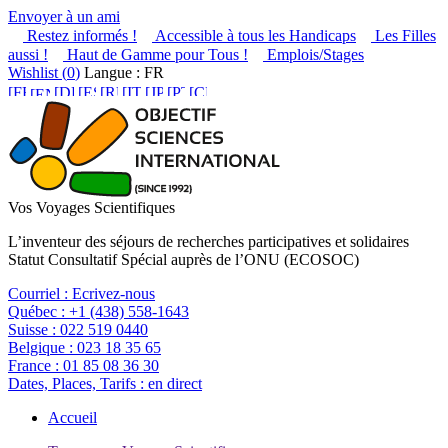
Envoyer à un ami
Restez informés !
Accessible à tous les Handicaps
Les Filles
aussi !
Haut de Gamme pour Tous !
Emplois/Stages
Wishlist (
0
)
Langue : FR
Vos Voyages Scientifiques
L’inventeur des séjours de recherches participatives et solidaires
Statut Consultatif Spécial auprès de l’ONU (ECOSOC)
Courriel :
Ecrivez-nous
Québec :
+1 (438) 558-1643
Suisse :
022 519 0440
Belgique :
023 18 35 65
France :
01 85 08 36 30
Dates, Places, Tarifs :
en direct
Accueil