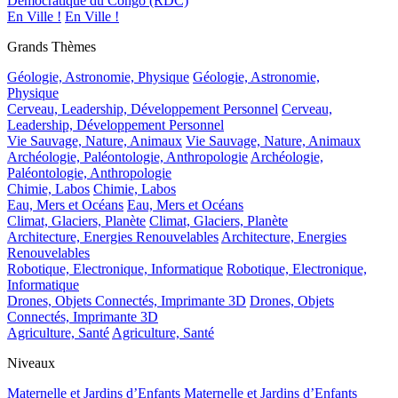
Démocratique du Congo (RDC)
En Ville !
En Ville !
Grands Thèmes
Géologie, Astronomie, Physique
Géologie, Astronomie,
Physique
Cerveau, Leadership, Développement Personnel
Cerveau,
Leadership, Développement Personnel
Vie Sauvage, Nature, Animaux
Vie Sauvage, Nature, Animaux
Archéologie, Paléontologie, Anthropologie
Archéologie,
Paléontologie, Anthropologie
Chimie, Labos
Chimie, Labos
Eau, Mers et Océans
Eau, Mers et Océans
Climat, Glaciers, Planète
Climat, Glaciers, Planète
Architecture, Energies Renouvelables
Architecture, Energies
Renouvelables
Robotique, Electronique, Informatique
Robotique, Electronique,
Informatique
Drones, Objets Connectés, Imprimante 3D
Drones, Objets
Connectés, Imprimante 3D
Agriculture, Santé
Agriculture, Santé
Niveaux
Maternelle et Jardins d’Enfants
Maternelle et Jardins d’Enfants