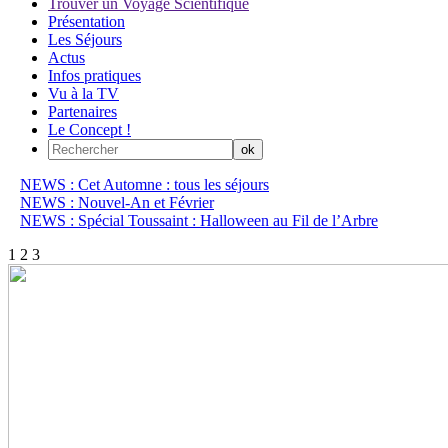
Trouver un Voyage Scientifique
Présentation
Les Séjours
Actus
Infos pratiques
Vu à la TV
Partenaires
Le Concept !
NEWS : Cet Automne : tous les séjours
NEWS : Nouvel-An et Février
NEWS : Spécial Toussaint : Halloween au Fil de l’Arbre
1
2
3