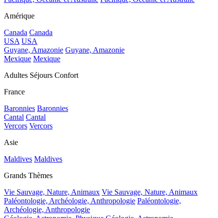
Amérique
Canada
Canada
USA
USA
Guyane, Amazonie
Guyane, Amazonie
Mexique
Mexique
Adultes Séjours Confort
France
Baronnies
Baronnies
Cantal
Cantal
Vercors
Vercors
Asie
Maldives
Maldives
Grands Thèmes
Vie Sauvage, Nature, Animaux
Vie Sauvage, Nature, Animaux
Paléontologie, Archéologie, Anthropologie
Paléontologie,
Archéologie, Anthropologie