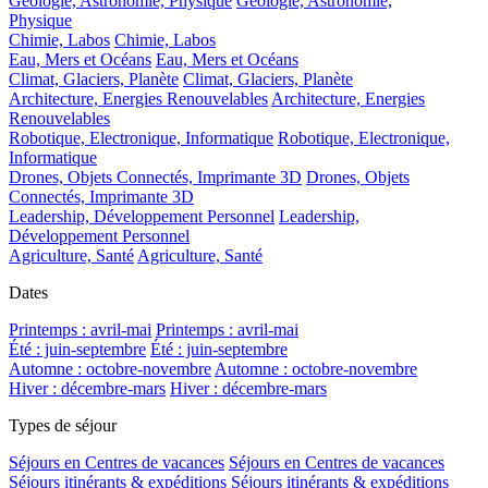
Géologie, Astronomie, Physique
Géologie, Astronomie,
Physique
Chimie, Labos
Chimie, Labos
Eau, Mers et Océans
Eau, Mers et Océans
Climat, Glaciers, Planète
Climat, Glaciers, Planète
Architecture, Energies Renouvelables
Architecture, Energies
Renouvelables
Robotique, Electronique, Informatique
Robotique, Electronique,
Informatique
Drones, Objets Connectés, Imprimante 3D
Drones, Objets
Connectés, Imprimante 3D
Leadership, Développement Personnel
Leadership,
Développement Personnel
Agriculture, Santé
Agriculture, Santé
Dates
Printemps : avril-mai
Printemps : avril-mai
Été : juin-septembre
Été : juin-septembre
Automne : octobre-novembre
Automne : octobre-novembre
Hiver : décembre-mars
Hiver : décembre-mars
Types de séjour
Séjours en Centres de vacances
Séjours en Centres de vacances
Séjours itinérants & expéditions
Séjours itinérants & expéditions