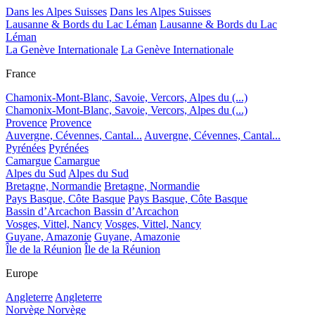
Dans les Alpes Suisses
Dans les Alpes Suisses
Lausanne & Bords du Lac Léman
Lausanne & Bords du Lac
Léman
La Genève Internationale
La Genève Internationale
France
Chamonix-Mont-Blanc, Savoie, Vercors, Alpes du (...)
Chamonix-Mont-Blanc, Savoie, Vercors, Alpes du (...)
Provence
Provence
Auvergne, Cévennes, Cantal...
Auvergne, Cévennes, Cantal...
Pyrénées
Pyrénées
Camargue
Camargue
Alpes du Sud
Alpes du Sud
Bretagne, Normandie
Bretagne, Normandie
Pays Basque, Côte Basque
Pays Basque, Côte Basque
Bassin d’Arcachon
Bassin d’Arcachon
Vosges, Vittel, Nancy
Vosges, Vittel, Nancy
Guyane, Amazonie
Guyane, Amazonie
Île de la Réunion
Île de la Réunion
Europe
Angleterre
Angleterre
Norvège
Norvège