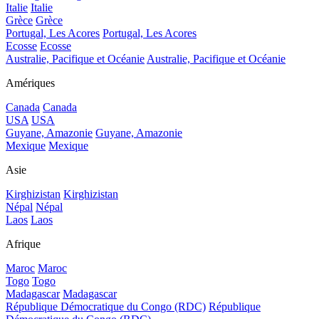
Italie
Italie
Grèce
Grèce
Portugal, Les Acores
Portugal, Les Acores
Ecosse
Ecosse
Australie, Pacifique et Océanie
Australie, Pacifique et Océanie
Amériques
Canada
Canada
USA
USA
Guyane, Amazonie
Guyane, Amazonie
Mexique
Mexique
Asie
Kirghizistan
Kirghizistan
Népal
Népal
Laos
Laos
Afrique
Maroc
Maroc
Togo
Togo
Madagascar
Madagascar
République Démocratique du Congo (RDC)
République