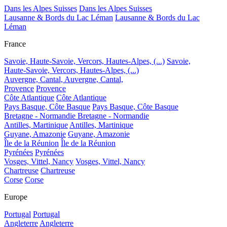
Dans les Alpes Suisses
Dans les Alpes Suisses
Lausanne & Bords du Lac Léman
Lausanne & Bords du Lac
Léman
France
Savoie, Haute-Savoie, Vercors, Hautes-Alpes, (...)
Savoie,
Haute-Savoie, Vercors, Hautes-Alpes, (...)
Auvergne, Cantal,
Auvergne, Cantal,
Provence
Provence
Côte Atlantique
Côte Atlantique
Pays Basque, Côte Basque
Pays Basque, Côte Basque
Bretagne - Normandie
Bretagne - Normandie
Antilles, Martinique
Antilles, Martinique
Guyane, Amazonie
Guyane, Amazonie
Île de la Réunion
Île de la Réunion
Pyrénées
Pyrénées
Vosges, Vittel, Nancy
Vosges, Vittel, Nancy
Chartreuse
Chartreuse
Corse
Corse
Europe
Portugal
Portugal
Angleterre
Angleterre