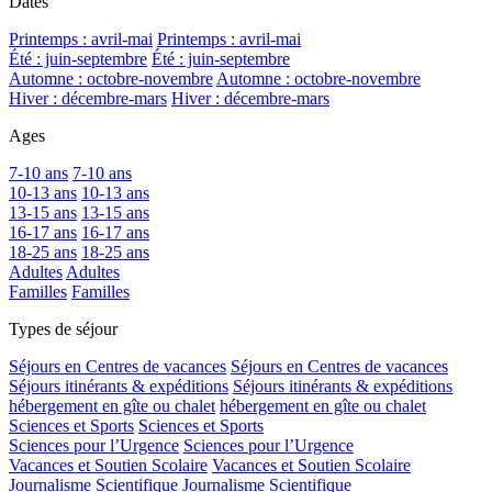
Dates
Printemps : avril-mai
Printemps : avril-mai
Été : juin-septembre
Été : juin-septembre
Automne : octobre-novembre
Automne : octobre-novembre
Hiver : décembre-mars
Hiver : décembre-mars
Ages
7-10 ans
7-10 ans
10-13 ans
10-13 ans
13-15 ans
13-15 ans
16-17 ans
16-17 ans
18-25 ans
18-25 ans
Adultes
Adultes
Familles
Familles
Types de séjour
Séjours en Centres de vacances
Séjours en Centres de vacances
Séjours itinérants & expéditions
Séjours itinérants & expéditions
hébergement en gîte ou chalet
hébergement en gîte ou chalet
Sciences et Sports
Sciences et Sports
Sciences pour l’Urgence
Sciences pour l’Urgence
Vacances et Soutien Scolaire
Vacances et Soutien Scolaire
Journalisme Scientifique
Journalisme Scientifique