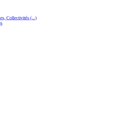
s, Collectivités (...)
es