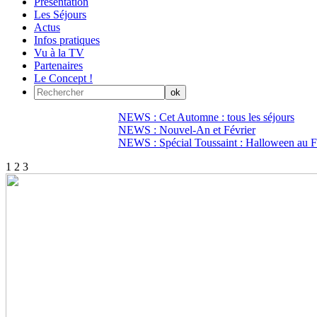
Présentation
Les Séjours
Actus
Infos pratiques
Vu à la TV
Partenaires
Le Concept !
NEWS : Cet Automne : tous les séjours
NEWS : Nouvel-An et Février
NEWS : Spécial Toussaint : Halloween au Fi
1
2
3