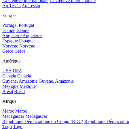
La Genève Internationale
La Genève Internationale
Au Tessin
Au Tessin
Europe
Portugal
Portugal
Islande
Islande
Angleterre
Angleterre
Espagne
Espagne
Norvège
Norvège
Grèce
Grèce
Amérique
USA
USA
Canada
Canada
Guyane, Amazonie
Guyane, Amazonie
Mexique
Mexique
Brésil
Brésil
Afrique
Maroc
Maroc
Madagascar
Madagascar
République Démocratique du Congo (RDC)
République Démocrati
Togo
Togo