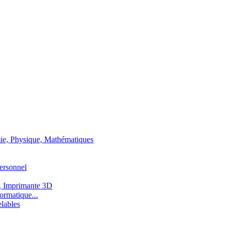
ie, Physique, Mathématiques
ersonnel
, Imprimante 3D
ormatique...
lables