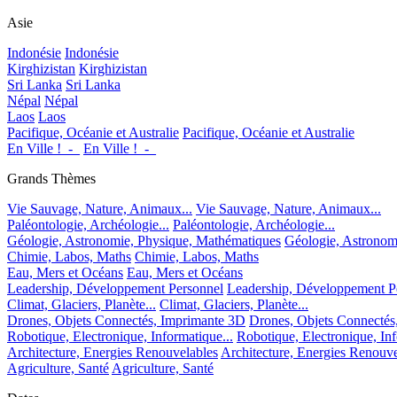
Asie
Indonésie
Indonésie
Kirghizistan
Kirghizistan
Sri Lanka
Sri Lanka
Népal
Népal
Laos
Laos
Pacifique, Océanie et Australie
Pacifique, Océanie et Australie
En Ville !_-_
En Ville !_-_
Grands Thèmes
Vie Sauvage, Nature, Animaux...
Vie Sauvage, Nature, Animaux...
Paléontologie, Archéologie...
Paléontologie, Archéologie...
Géologie, Astronomie, Physique, Mathématiques
Géologie, Astronom
Chimie, Labos, Maths
Chimie, Labos, Maths
Eau, Mers et Océans
Eau, Mers et Océans
Leadership, Développement Personnel
Leadership, Développement P
Climat, Glaciers, Planète...
Climat, Glaciers, Planète...
Drones, Objets Connectés, Imprimante 3D
Drones, Objets Connectés
Robotique, Electronique, Informatique...
Robotique, Electronique, Inf
Architecture, Energies Renouvelables
Architecture, Energies Renouve
Agriculture, Santé
Agriculture, Santé