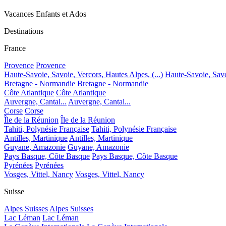
Vacances Enfants et Ados
Destinations
France
Provence
Provence
Haute-Savoie, Savoie, Vercors, Hautes Alpes, (...)
Haute-Savoie, Savoi
Bretagne - Normandie
Bretagne - Normandie
Côte Atlantique
Côte Atlantique
Auvergne, Cantal...
Auvergne, Cantal...
Corse
Corse
Île de la Réunion
Île de la Réunion
Tahiti, Polynésie Française
Tahiti, Polynésie Française
Antilles, Martinique
Antilles, Martinique
Guyane, Amazonie
Guyane, Amazonie
Pays Basque, Côte Basque
Pays Basque, Côte Basque
Pyrénées
Pyrénées
Vosges, Vittel, Nancy
Vosges, Vittel, Nancy
Suisse
Alpes Suisses
Alpes Suisses
Lac Léman
Lac Léman