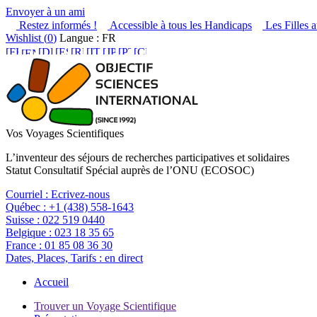
Envoyer à un ami
Restez informés !
Accessible à tous les Handicaps
Les Filles a
Wishlist (
0
)
Langue : FR
Vos Voyages Scientifiques
L’inventeur des séjours de recherches participatives et solidaires
Statut Consultatif Spécial auprès de l’ONU (ECOSOC)
Courriel :
Ecrivez-nous
Québec :
+1 (438) 558-1643
Suisse :
022 519 0440
Belgique :
023 18 35 65
France :
01 85 08 36 30
Dates, Places, Tarifs :
en direct
Accueil
Trouver un Voyage Scientifique