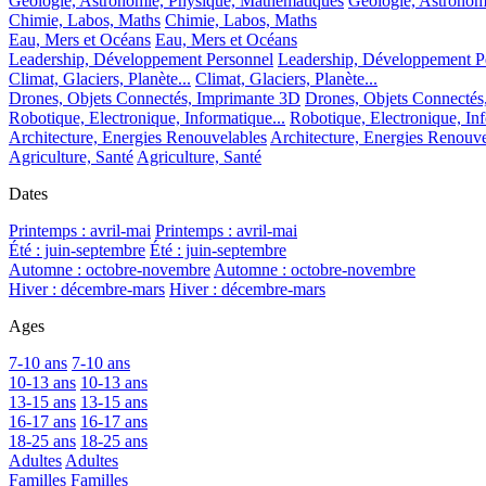
Géologie, Astronomie, Physique, Mathématiques
Géologie, Astronom
Chimie, Labos, Maths
Chimie, Labos, Maths
Eau, Mers et Océans
Eau, Mers et Océans
Leadership, Développement Personnel
Leadership, Développement P
Climat, Glaciers, Planète...
Climat, Glaciers, Planète...
Drones, Objets Connectés, Imprimante 3D
Drones, Objets Connectés
Robotique, Electronique, Informatique...
Robotique, Electronique, Inf
Architecture, Energies Renouvelables
Architecture, Energies Renouve
Agriculture, Santé
Agriculture, Santé
Dates
Printemps : avril-mai
Printemps : avril-mai
Été : juin-septembre
Été : juin-septembre
Automne : octobre-novembre
Automne : octobre-novembre
Hiver : décembre-mars
Hiver : décembre-mars
Ages
7-10 ans
7-10 ans
10-13 ans
10-13 ans
13-15 ans
13-15 ans
16-17 ans
16-17 ans
18-25 ans
18-25 ans
Adultes
Adultes
Familles
Familles