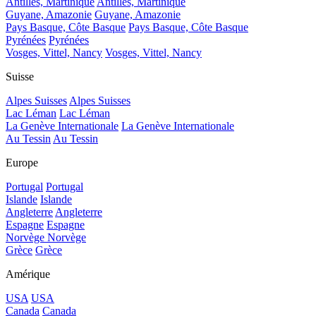
Antilles, Martinique
Antilles, Martinique
Guyane, Amazonie
Guyane, Amazonie
Pays Basque, Côte Basque
Pays Basque, Côte Basque
Pyrénées
Pyrénées
Vosges, Vittel, Nancy
Vosges, Vittel, Nancy
Suisse
Alpes Suisses
Alpes Suisses
Lac Léman
Lac Léman
La Genève Internationale
La Genève Internationale
Au Tessin
Au Tessin
Europe
Portugal
Portugal
Islande
Islande
Angleterre
Angleterre
Espagne
Espagne
Norvège
Norvège
Grèce
Grèce
Amérique
USA
USA
Canada
Canada