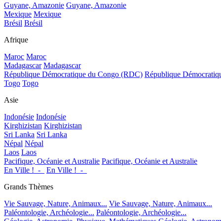
Guyane, Amazonie
Guyane, Amazonie
Mexique
Mexique
Brésil
Brésil
Afrique
Maroc
Maroc
Madagascar
Madagascar
République Démocratique du Congo (RDC)
République Démocrati
Togo
Togo
Asie
Indonésie
Indonésie
Kirghizistan
Kirghizistan
Sri Lanka
Sri Lanka
Népal
Népal
Laos
Laos
Pacifique, Océanie et Australie
Pacifique, Océanie et Australie
En Ville !_-_
En Ville !_-_
Grands Thèmes
Vie Sauvage, Nature, Animaux...
Vie Sauvage, Nature, Animaux...
Paléontologie, Archéologie...
Paléontologie, Archéologie...