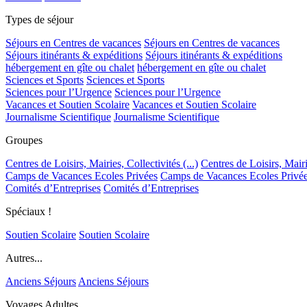
Types de séjour
Séjours en Centres de vacances
Séjours en Centres de vacances
Séjours itinérants & expéditions
Séjours itinérants & expéditions
hébergement en gîte ou chalet
hébergement en gîte ou chalet
Sciences et Sports
Sciences et Sports
Sciences pour l’Urgence
Sciences pour l’Urgence
Vacances et Soutien Scolaire
Vacances et Soutien Scolaire
Journalisme Scientifique
Journalisme Scientifique
Groupes
Centres de Loisirs, Mairies, Collectivités (...)
Centres de Loisirs, Mairie
Camps de Vacances Ecoles Privées
Camps de Vacances Ecoles Privé
Comités d’Entreprises
Comités d’Entreprises
Spéciaux !
Soutien Scolaire
Soutien Scolaire
Autres...
Anciens Séjours
Anciens Séjours
Voyages Adultes