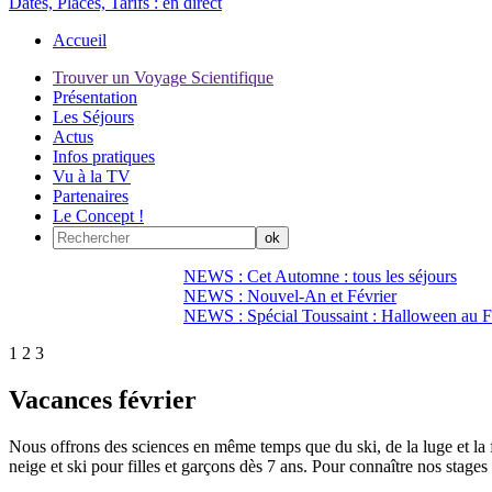
Dates, Places, Tarifs :
en direct
Accueil
Trouver un Voyage Scientifique
Présentation
Les Séjours
Actus
Infos pratiques
Vu à la TV
Partenaires
Le Concept !
NEWS : Cet Automne : tous les séjours
NEWS : Nouvel-An et Février
NEWS : Spécial Toussaint : Halloween au Fi
1
2
3
Vacances février
Nous offrons des sciences en même temps que du ski, de la luge et la 
neige et ski pour filles et garçons dès 7 ans. Pour connaître nos stage