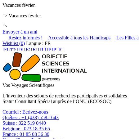
Vacances février.
">
Vacances février.
">
Envoyer à un ami
Restez informés !
Accessible à tous les Handicaps
Les Filles a
Wishlist (
0
)
Langue : FR
Vos Voyages Scientifiques
L’inventeur des séjours de recherches participatives et solidaires
Statut Consultatif Spécial auprès de l’ONU (ECOSOC)
Courriel :
Ecrivez-nous
Québec :
+1 (438) 558-1643
Suisse :
022 519 0440
Belgique :
023 18 35 65
France :
01 85 08 36 30