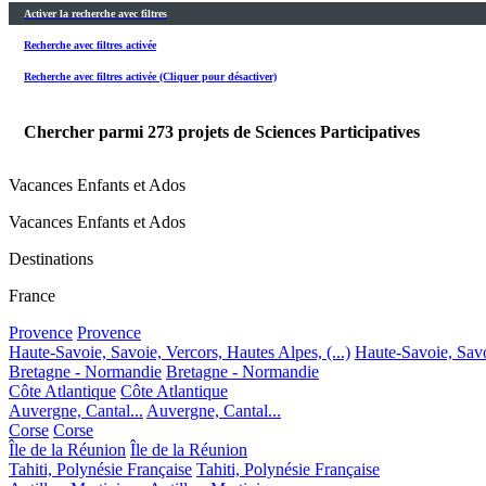
Activer la recherche avec filtres
Recherche avec filtres activée
Recherche avec filtres activée (Cliquer pour désactiver)
Chercher parmi
273
projets de Sciences Participatives
Vacances Enfants et Ados
Vacances Enfants et Ados
Destinations
France
Provence
Provence
Haute-Savoie, Savoie, Vercors, Hautes Alpes, (...)
Haute-Savoie, Savoi
Bretagne - Normandie
Bretagne - Normandie
Côte Atlantique
Côte Atlantique
Auvergne, Cantal...
Auvergne, Cantal...
Corse
Corse
Île de la Réunion
Île de la Réunion
Tahiti, Polynésie Française
Tahiti, Polynésie Française