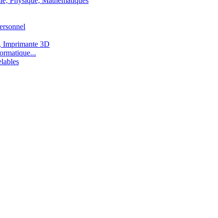
ie, Physique, Mathématiques
ersonnel
, Imprimante 3D
ormatique...
lables