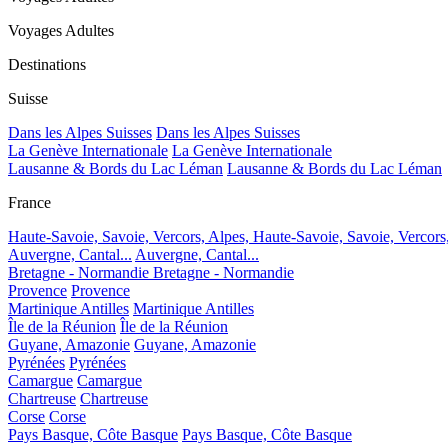
Voyages Adultes
Destinations
Suisse
Dans les Alpes Suisses
Dans les Alpes Suisses
La Genève Internationale
La Genève Internationale
Lausanne & Bords du Lac Léman
Lausanne & Bords du Lac Léman
France
Haute-Savoie, Savoie, Vercors, Alpes,
Haute-Savoie, Savoie, Vercors
Auvergne, Cantal...
Auvergne, Cantal...
Bretagne - Normandie
Bretagne - Normandie
Provence
Provence
Martinique Antilles
Martinique Antilles
Île de la Réunion
Île de la Réunion
Guyane, Amazonie
Guyane, Amazonie
Pyrénées
Pyrénées
Camargue
Camargue
Chartreuse
Chartreuse
Corse
Corse
Pays Basque, Côte Basque
Pays Basque, Côte Basque