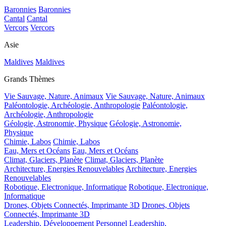
Baronnies
Baronnies
Cantal
Cantal
Vercors
Vercors
Asie
Maldives
Maldives
Grands Thèmes
Vie Sauvage, Nature, Animaux
Vie Sauvage, Nature, Animaux
Paléontologie, Archéologie, Anthropologie
Paléontologie,
Archéologie, Anthropologie
Géologie, Astronomie, Physique
Géologie, Astronomie,
Physique
Chimie, Labos
Chimie, Labos
Eau, Mers et Océans
Eau, Mers et Océans
Climat, Glaciers, Planète
Climat, Glaciers, Planète
Architecture, Energies Renouvelables
Architecture, Energies
Renouvelables
Robotique, Electronique, Informatique
Robotique, Electronique,
Informatique
Drones, Objets Connectés, Imprimante 3D
Drones, Objets
Connectés, Imprimante 3D
Leadership, Développement Personnel
Leadership,