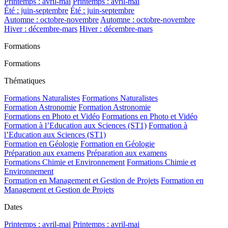
Printemps : avril-mai
Printemps : avril-mai
Été : juin-septembre
Été : juin-septembre
Automne : octobre-novembre
Automne : octobre-novembre
Hiver : décembre-mars
Hiver : décembre-mars
Formations
Formations
Thématiques
Formations Naturalistes
Formations Naturalistes
Formation Astronomie
Formation Astronomie
Formations en Photo et Vidéo
Formations en Photo et Vidéo
Formation à l’Education aux Sciences (ST1)
Formation à
l’Education aux Sciences (ST1)
Formation en Géologie
Formation en Géologie
Préparation aux examens
Préparation aux examens
Formations Chimie et Environnement
Formations Chimie et
Environnement
Formation en Management et Gestion de Projets
Formation en
Management et Gestion de Projets
Dates
Printemps : avril-mai
Printemps : avril-mai