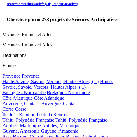
Recherche avec filtres activée (Cliquer pour désactiver)
Chercher parmi
273
projets de Sciences Participatives
Vacances Enfants et Ados
Vacances Enfants et Ados
Destinations
France
Provence
Provence
Haute-Savoie, Savoie, Vercors, Hautes Alpes, (...)
Haute-
Savoie, Savoie, Vercors, Hautes Alpes, (...)
Bretagne - Normandie
Bretagne - Normandie
Côte Atlantique
Côte Atlantique
Auvergne, Cantal...
Auvergne, Cantal...
Corse
Corse
Île de la Réunion
Île de la Réunion
Tahiti, Polynésie Française
Tahiti, Polynésie Française
Antilles, Martinique
Antilles, Martinique
Guyane, Amazonie
Guyane, Amazonie
Pays Basque, Côte Basque
Pays Basque, Côte Basque