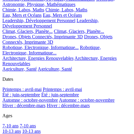
Astronomie, Physique, Mathématiques
Chimie, Labos, Maths
Chimie, Labos, Maths
Eau, Mers et Océans
Eau, Mers et Océans
Leadership, Développement Personnel
Leadership,
Développement Personnel
Climat, Glaciers, Planète...
Climat, Glaciers, Planète...
Drones, Objets Connectés, Imprimante 3D
Drones, Objets
Connectés, Imprimante 3D
Robotique, Electronique, Informatique...
Robotique,
Electronique, Informatique...
Architecture, Energies Renouvelables
Architecture, Energies
Renouvelables
Agriculture, Santé
Agriculture, Santé
Dates
Printemps : avril-mai
Printemps : avril-mai
Été : juin-septembre
Été : juin-septembre
Automne : octobre-novembre
Automne : octobre-novembre
Hiver : décembre-mars
Hiver : décembre-mars
Ages
7-10 ans
7-10 ans
10-13 ans
10-13 ans