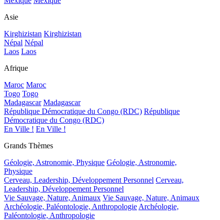
Mexique
Mexique
Asie
Kirghizistan
Kirghizistan
Népal
Népal
Laos
Laos
Afrique
Maroc
Maroc
Togo
Togo
Madagascar
Madagascar
République Démocratique du Congo (RDC)
République
Démocratique du Congo (RDC)
En Ville !
En Ville !
Grands Thèmes
Géologie, Astronomie, Physique
Géologie, Astronomie,
Physique
Cerveau, Leadership, Développement Personnel
Cerveau,
Leadership, Développement Personnel
Vie Sauvage, Nature, Animaux
Vie Sauvage, Nature, Animaux
Archéologie, Paléontologie, Anthropologie
Archéologie,
Paléontologie, Anthropologie