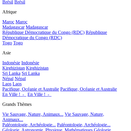
Brésil
Brésil
Afrique
Maroc
Maroc
Madagascar
Madagascar
République Démocratique du Congo (RDC)
République
Démocratique du Congo (RDC)
Togo
Togo
Asie
Indonésie
Indonésie
Kirghizistan
Kirghizistan
Sri Lanka
Sri Lanka
Népal
Népal
Laos
Laos
Pacifique, Océanie et Australie
Pacifique, Océanie et Australie
En Ville !_-_
En Ville !_-_
Grands Thèmes
Vie Sauvage, Nature, Animaux...
Vie Sauvage, Nature,
Animaux...
Paléontologie, Archéologie...
Paléontologie, Archéologie...
Géologie, Astronomie, Physique, Mathématiques
Géologie,