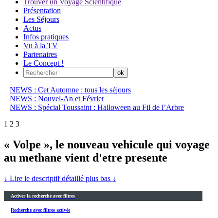
Trouver un Voyage Scientifique
Présentation
Les Séjours
Actus
Infos pratiques
Vu à la TV
Partenaires
Le Concept !
NEWS : Cet Automne : tous les séjours
NEWS : Nouvel-An et Février
NEWS : Spécial Toussaint : Halloween au Fil de l’Arbre
1
2
3
« Volpe », le nouveau vehicule qui voyage
au methane vient d'etre presente
↓ Lire le descriptif détaillé plus bas ↓
Activer la recherche avec filtres
Recherche avec filtres activée