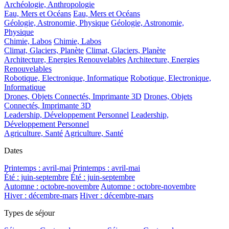
Archéologie, Anthropologie
Eau, Mers et Océans
Eau, Mers et Océans
Géologie, Astronomie, Physique
Géologie, Astronomie,
Physique
Chimie, Labos
Chimie, Labos
Climat, Glaciers, Planète
Climat, Glaciers, Planète
Architecture, Energies Renouvelables
Architecture, Energies
Renouvelables
Robotique, Electronique, Informatique
Robotique, Electronique,
Informatique
Drones, Objets Connectés, Imprimante 3D
Drones, Objets
Connectés, Imprimante 3D
Leadership, Développement Personnel
Leadership,
Développement Personnel
Agriculture, Santé
Agriculture, Santé
Dates
Printemps : avril-mai
Printemps : avril-mai
Été : juin-septembre
Été : juin-septembre
Automne : octobre-novembre
Automne : octobre-novembre
Hiver : décembre-mars
Hiver : décembre-mars
Types de séjour