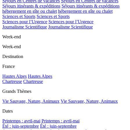
Séjours en Centres de vacances
Séjours en Centres de vacances
Séjours itinérants & expéditions
Séjours itinérants & expéditions
hébergement en gîte ou chalet
hébergement en gîte ou chalet
Sciences et Sports
Sciences et Sports
Sciences pour l’Urgence
Sciences pour l’Urgence
Journalisme Scientifique
Journalisme Scientifique
Week-end
Week-end
Destination
France
Hautes Alpes
Hautes Alpes
Chartreuse
Chartreuse
Grands Thèmes
Vie Sauvage, Nature, Animaux
Vie Sauvage, Nature, Animaux
Dates
Printemps : avril-mai
Printemps : avril-mai
Été : juin-septembre
Été : juin-septembre