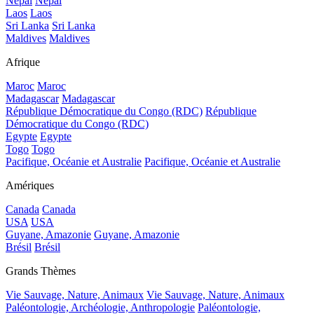
Népal
Népal
Laos
Laos
Sri Lanka
Sri Lanka
Maldives
Maldives
Afrique
Maroc
Maroc
Madagascar
Madagascar
République Démocratique du Congo (RDC)
République
Démocratique du Congo (RDC)
Egypte
Egypte
Togo
Togo
Pacifique, Océanie et Australie
Pacifique, Océanie et Australie
Amériques
Canada
Canada
USA
USA
Guyane, Amazonie
Guyane, Amazonie
Brésil
Brésil
Grands Thèmes
Vie Sauvage, Nature, Animaux
Vie Sauvage, Nature, Animaux
Paléontologie, Archéologie, Anthropologie
Paléontologie,