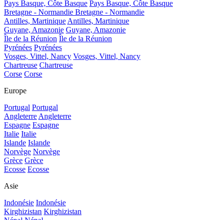
Pays Basque, Côte Basque
Pays Basque, Côte Basque
Bretagne - Normandie
Bretagne - Normandie
Antilles, Martinique
Antilles, Martinique
Guyane, Amazonie
Guyane, Amazonie
Île de la Réunion
Île de la Réunion
Pyrénées
Pyrénées
Vosges, Vittel, Nancy
Vosges, Vittel, Nancy
Chartreuse
Chartreuse
Corse
Corse
Europe
Portugal
Portugal
Angleterre
Angleterre
Espagne
Espagne
Italie
Italie
Islande
Islande
Norvège
Norvège
Grèce
Grèce
Ecosse
Ecosse
Asie
Indonésie
Indonésie
Kirghizistan
Kirghizistan