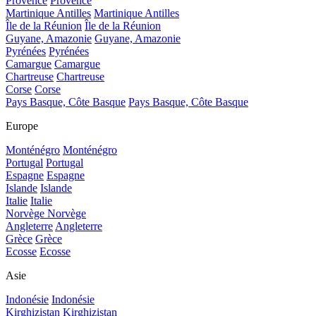
Provence
Provence
Martinique Antilles
Martinique Antilles
Île de la Réunion
Île de la Réunion
Guyane, Amazonie
Guyane, Amazonie
Pyrénées
Pyrénées
Camargue
Camargue
Chartreuse
Chartreuse
Corse
Corse
Pays Basque, Côte Basque
Pays Basque, Côte Basque
Europe
Monténégro
Monténégro
Portugal
Portugal
Espagne
Espagne
Islande
Islande
Italie
Italie
Norvège
Norvège
Angleterre
Angleterre
Grèce
Grèce
Ecosse
Ecosse
Asie
Indonésie
Indonésie
Kirghizistan
Kirghizistan