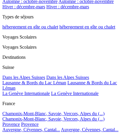
Automne : octobre-novembre
Automne : octobre-novembre
Hiver : décembre-mars
Hiver : décembre-mars
Types de séjours
hébergement en gîte ou chalet
hébergement en gîte ou chalet
Voyages Scolaires
Voyages Scolaires
Destinations
Suisse
Dans les Alpes Suisses
Dans les Alpes Suisses
Lausanne & Bords du Lac Léman
Lausanne & Bords du Lac
Léman
La Genève Internationale
La Genève Internationale
France
Chamonix-Mont-Blanc, Savoie, Vercors, Alpes du (...)
Chamonix-Mont-Blanc, Savoie, Vercors, Alpes du (...)
Provence
Provence
Auvergne, Cévennes, Cantal...
Auvergne, Cévennes, Cantal...