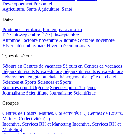
Développement Personnel
Agriculture, Santé
Agriculture, Santé
Dates
Printemps : avril-mai
Printemps : avril-mai
Été : juin-septembre
Été : juin-septembre
Automne : octobre-novembre
Automne : octobre-novembre
Hiver : décembre-mars
Hiver : décembre-mars
Types de séjour
Séjours en Centres de vacances
Séjours en Centres de vacances
Séjours itinérants & expéditions
Séjours itinérants & expéditions
hébergement en gîte ou chalet
hébergement en gîte ou chalet
Sciences et Sports
Sciences et Sports
Sciences pour l’Urgence
Sciences pour l’Urgence
Journalisme Scientifique
Journalisme Scientifique
Groupes
Centres de Loisirs, Mairies, Collectivités (...)
Centres de Loisirs,
Mairies, Collectivités (...)
Incentive, Services RH et Marketing
Incentive, Services RH et
Marketing