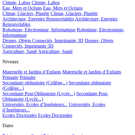
Chimie, Labos
Chimie, Labos
Eau, Mers et Océans
Eau, Mers et Océans
Climat, Glaciers, Planète
Climat, Glaciers, Planète
Architecture, Energies Renouvelables
Architecture, Energies
Renouvelables
Robotique, Electronique, Informatique
Robotique, Electronique,
Informatique
Drones, Objets Connectés, Imprimante 3D
Drones, Objets
Connectés, Imprimante 3D
Agriculture, Santé
Agriculture, Santé
Niveaux
Maternelle et Jardins d’Enfants
Maternelle et Jardins d’Enfants
Primaire
Primaire
Secondaire obligatoire (Collège...)
Secondaire obligatoire
(Collège...)
Secondaire Post-Obligatoire (Lycée...)
Secondaire Post-
Obligatoire (Lycée...)
Universités, Ecoles d’Ingénieurs...
Universités, Ecoles
d’Ingénieurs...
Ecoles Doctorales
Ecoles Doctorales
Dates