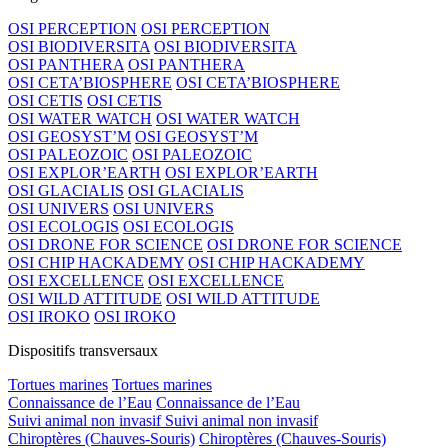
OSI PERCEPTION
OSI PERCEPTION
OSI BIODIVERSITA
OSI BIODIVERSITA
OSI PANTHERA
OSI PANTHERA
OSI CETA’BIOSPHERE
OSI CETA’BIOSPHERE
OSI CETIS
OSI CETIS
OSI WATER WATCH
OSI WATER WATCH
OSI GEOSYST’M
OSI GEOSYST’M
OSI PALEOZOIC
OSI PALEOZOIC
OSI EXPLOR’EARTH
OSI EXPLOR’EARTH
OSI GLACIALIS
OSI GLACIALIS
OSI UNIVERS
OSI UNIVERS
OSI ECOLOGIS
OSI ECOLOGIS
OSI DRONE FOR SCIENCE
OSI DRONE FOR SCIENCE
OSI CHIP HACKADEMY
OSI CHIP HACKADEMY
OSI EXCELLENCE
OSI EXCELLENCE
OSI WILD ATTITUDE
OSI WILD ATTITUDE
OSI IROKO
OSI IROKO
Dispositifs transversaux
Tortues marines
Tortues marines
Connaissance de l’Eau
Connaissance de l’Eau
Suivi animal non invasif
Suivi animal non invasif
Chiroptères (Chauves-Souris)
Chiroptères (Chauves-Souris)