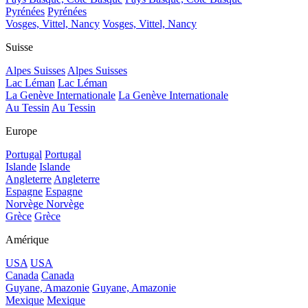
Pyrénées
Pyrénées
Vosges, Vittel, Nancy
Vosges, Vittel, Nancy
Suisse
Alpes Suisses
Alpes Suisses
Lac Léman
Lac Léman
La Genève Internationale
La Genève Internationale
Au Tessin
Au Tessin
Europe
Portugal
Portugal
Islande
Islande
Angleterre
Angleterre
Espagne
Espagne
Norvège
Norvège
Grèce
Grèce
Amérique
USA
USA
Canada
Canada
Guyane, Amazonie
Guyane, Amazonie
Mexique
Mexique