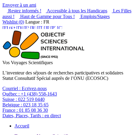
Envoyer à un ami
Restez informés !
Accessible à tous les Handicaps
Les Filles
aussi !
Haut de Gamme pour Tous !
Emplois/Stages
Wishlist (
0
)
Langue : FR
Vos Voyages Scientifiques
L’inventeur des séjours de recherches participatives et solidaires
Statut Consultatif Spécial auprès de l’ONU (ECOSOC)
Courriel :
Ecrivez-nous
Québec :
+1 (438) 558-1643
Suisse :
022 519 0440
Belgique :
023 18 35 65
France :
01 85 08 36 30
Dates, Places, Tarifs :
en direct
Accueil