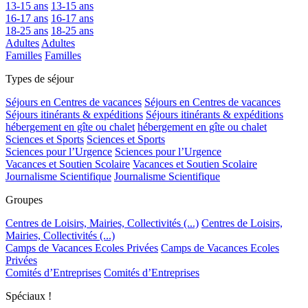
13-15 ans
13-15 ans
16-17 ans
16-17 ans
18-25 ans
18-25 ans
Adultes
Adultes
Familles
Familles
Types de séjour
Séjours en Centres de vacances
Séjours en Centres de vacances
Séjours itinérants & expéditions
Séjours itinérants & expéditions
hébergement en gîte ou chalet
hébergement en gîte ou chalet
Sciences et Sports
Sciences et Sports
Sciences pour l’Urgence
Sciences pour l’Urgence
Vacances et Soutien Scolaire
Vacances et Soutien Scolaire
Journalisme Scientifique
Journalisme Scientifique
Groupes
Centres de Loisirs, Mairies, Collectivités (...)
Centres de Loisirs,
Mairies, Collectivités (...)
Camps de Vacances Ecoles Privées
Camps de Vacances Ecoles
Privées
Comités d’Entreprises
Comités d’Entreprises
Spéciaux !