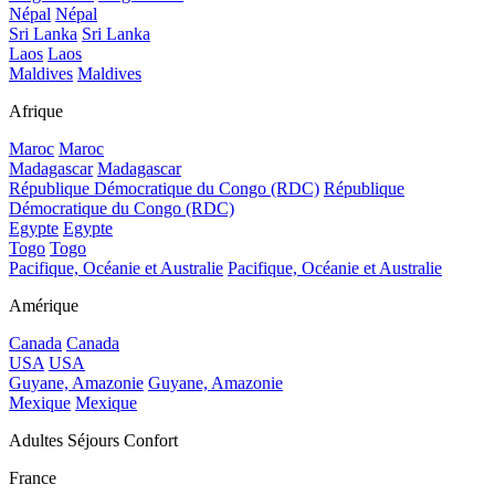
Népal
Népal
Sri Lanka
Sri Lanka
Laos
Laos
Maldives
Maldives
Afrique
Maroc
Maroc
Madagascar
Madagascar
République Démocratique du Congo (RDC)
République
Démocratique du Congo (RDC)
Egypte
Egypte
Togo
Togo
Pacifique, Océanie et Australie
Pacifique, Océanie et Australie
Amérique
Canada
Canada
USA
USA
Guyane, Amazonie
Guyane, Amazonie
Mexique
Mexique
Adultes Séjours Confort
France