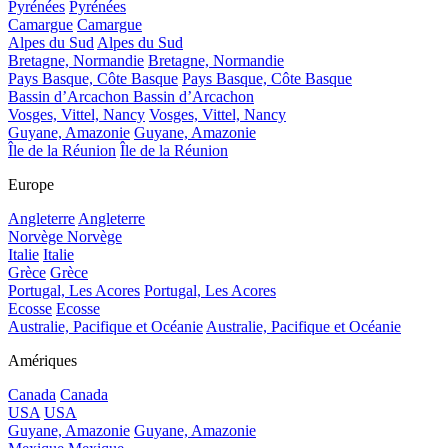
Pyrénées
Pyrénées
Camargue
Camargue
Alpes du Sud
Alpes du Sud
Bretagne, Normandie
Bretagne, Normandie
Pays Basque, Côte Basque
Pays Basque, Côte Basque
Bassin d’Arcachon
Bassin d’Arcachon
Vosges, Vittel, Nancy
Vosges, Vittel, Nancy
Guyane, Amazonie
Guyane, Amazonie
Île de la Réunion
Île de la Réunion
Europe
Angleterre
Angleterre
Norvège
Norvège
Italie
Italie
Grèce
Grèce
Portugal, Les Acores
Portugal, Les Acores
Ecosse
Ecosse
Australie, Pacifique et Océanie
Australie, Pacifique et Océanie
Amériques
Canada
Canada
USA
USA
Guyane, Amazonie
Guyane, Amazonie