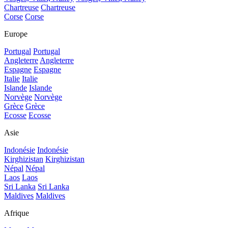
Chartreuse
Chartreuse
Corse
Corse
Europe
Portugal
Portugal
Angleterre
Angleterre
Espagne
Espagne
Italie
Italie
Islande
Islande
Norvège
Norvège
Grèce
Grèce
Ecosse
Ecosse
Asie
Indonésie
Indonésie
Kirghizistan
Kirghizistan
Népal
Népal
Laos
Laos
Sri Lanka
Sri Lanka
Maldives
Maldives
Afrique