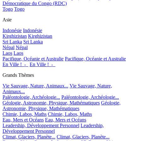
Démocratique du Congo (RDC)
Togo
Togo
Asie
Indonésie
Indonésie
Kirghizistan
Kirghizistan
Sri Lanka
Sri Lanka
Népal
Népal
Laos
Laos
Pacifique, Océanie et Australie
Pacifique, Océanie et Australie
En Ville !_-_
En Ville !_-_
Grands Thèmes
Vie Sauvage, Nature, Animaux...
Vie Sauvage, Nature,
Animaux...
Paléontologie, Archéologie...
Paléontologie, Archéologie...
Géologie, Astronomie, Physique, Mathématiques
Géologie,
Astronomie, Physique, Mathématiques
Chimie, Labos, Maths
Chimie, Labos, Maths
Eau, Mers et Océans
Eau, Mers et Océans
Leadership, Développement Personnel
Leadership,
Développement Personnel
Climat, Glaciers, Planète...
Climat, Glaciers, Planète...