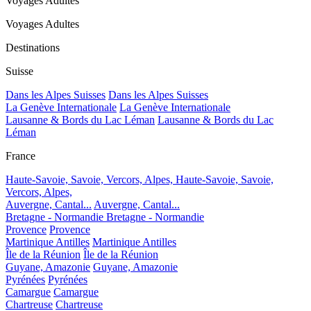
Voyages Adultes
Voyages Adultes
Destinations
Suisse
Dans les Alpes Suisses
Dans les Alpes Suisses
La Genève Internationale
La Genève Internationale
Lausanne & Bords du Lac Léman
Lausanne & Bords du Lac
Léman
France
Haute-Savoie, Savoie, Vercors, Alpes,
Haute-Savoie, Savoie,
Vercors, Alpes,
Auvergne, Cantal...
Auvergne, Cantal...
Bretagne - Normandie
Bretagne - Normandie
Provence
Provence
Martinique Antilles
Martinique Antilles
Île de la Réunion
Île de la Réunion
Guyane, Amazonie
Guyane, Amazonie
Pyrénées
Pyrénées
Camargue
Camargue
Chartreuse
Chartreuse