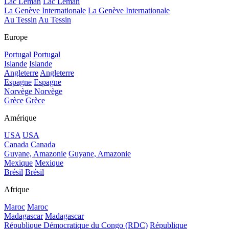
Lac Léman
Lac Léman
La Genève Internationale
La Genève Internationale
Au Tessin
Au Tessin
Europe
Portugal
Portugal
Islande
Islande
Angleterre
Angleterre
Espagne
Espagne
Norvège
Norvège
Grèce
Grèce
Amérique
USA
USA
Canada
Canada
Guyane, Amazonie
Guyane, Amazonie
Mexique
Mexique
Brésil
Brésil
Afrique
Maroc
Maroc
Madagascar
Madagascar
République Démocratique du Congo (RDC)
République