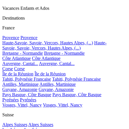
Vacances Enfants et Ados
Destinations
France
Provence
Provence
Haute-Savoie, Savoie, Vercors, Hautes Alpes, (...)
Haute-
Savoie, Savoie, Vercors, Hautes Alpes, (...)
Bretagne - Normandie
Bretagne - Normandie
Côte Atlantique
Côte Atlantique
Auvergne, Cantal...
Auvergne, Cantal...
Corse
Corse
Île de la Réunion
Île de la Réunion
Tahiti, Polynésie Française
Tahiti, Polynésie Française
Antilles, Martinique
Antilles, Martinique
Guyane, Amazonie
Guyane, Amazonie
Pays Basque, Côte Basque
Pays Basque, Côte Basque
Pyrénées
Pyrénées
Vosges, Vittel, Nancy
Vosges, Vittel, Nancy
Suisse
Alpes Suisses
Alpes Suisses