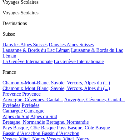
Voyages Scolaires
Voyages Scolaires
Destinations
Suisse
Dans les Alpes Suisses
Dans les Alpes Suisses
Lausanne & Bords du Lac Léman
Lausanne & Bords du Lac
Léman
La Genève Internationale
La Genève Internationale
France
Chamonix-Mont-Blanc, Savoie, Vercors, Alpes du (...)
Chamonix-Mont-Blanc, Savoie, Vercors, Alpes du (...)
Provence
Provence
Auvergne, Cévennes, Cantal...
Auvergne, Cévennes, Cantal...
Pyrénées
Pyrénées
Camargue
Camargue
Alpes du Sud
Alpes du Sud
Bretagne, Normandie
Bretagne, Normandie
Pays Basque, Côte Basque
Pays Basque, Côte Basque
Bassin d’Arcachon
Bassin d’Arcachon
Vosges, Vittel, Nancy
Vosges, Vittel, Nancy