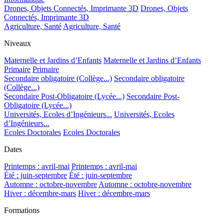
Drones, Objets Connectés, Imprimante 3D
Drones, Objets
Connectés, Imprimante 3D
Agriculture, Santé
Agriculture, Santé
Niveaux
Maternelle et Jardins d’Enfants
Maternelle et Jardins d’Enfants
Primaire
Primaire
Secondaire obligatoire (Collège...)
Secondaire obligatoire
(Collège...)
Secondaire Post-Obligatoire (Lycée...)
Secondaire Post-
Obligatoire (Lycée...)
Universités, Ecoles d’Ingénieurs...
Universités, Ecoles
d’Ingénieurs...
Ecoles Doctorales
Ecoles Doctorales
Dates
Printemps : avril-mai
Printemps : avril-mai
Été : juin-septembre
Été : juin-septembre
Automne : octobre-novembre
Automne : octobre-novembre
Hiver : décembre-mars
Hiver : décembre-mars
Formations