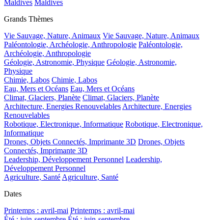
Maldives
Maldives
Grands Thèmes
Vie Sauvage, Nature, Animaux
Vie Sauvage, Nature, Animaux
Paléontologie, Archéologie, Anthropologie
Paléontologie,
Archéologie, Anthropologie
Géologie, Astronomie, Physique
Géologie, Astronomie,
Physique
Chimie, Labos
Chimie, Labos
Eau, Mers et Océans
Eau, Mers et Océans
Climat, Glaciers, Planète
Climat, Glaciers, Planète
Architecture, Energies Renouvelables
Architecture, Energies
Renouvelables
Robotique, Electronique, Informatique
Robotique, Electronique,
Informatique
Drones, Objets Connectés, Imprimante 3D
Drones, Objets
Connectés, Imprimante 3D
Leadership, Développement Personnel
Leadership,
Développement Personnel
Agriculture, Santé
Agriculture, Santé
Dates
Printemps : avril-mai
Printemps : avril-mai
Été : juin-septembre
Été : juin-septembre