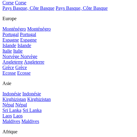
Corse
Corse
Pays Basque, Côte Basque
Pays Basque, Côte Basque
Europe
Monténégro
Monténégro
Portugal
Portugal
Espagne
Espagne
Islande
Islande
Italie
Italie
Norvège
Norvège
Angleterre
Angleterre
Grèce
Grèce
Ecosse
Ecosse
Asie
Indonésie
Indonésie
Kirghizistan
Kirghizistan
Népal
Népal
Sri Lanka
Sri Lanka
Laos
Laos
Maldives
Maldives
Afrique