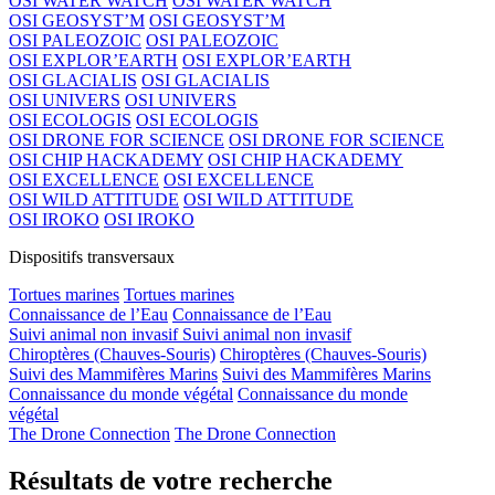
OSI WATER WATCH
OSI WATER WATCH
OSI GEOSYST’M
OSI GEOSYST’M
OSI PALEOZOIC
OSI PALEOZOIC
OSI EXPLOR’EARTH
OSI EXPLOR’EARTH
OSI GLACIALIS
OSI GLACIALIS
OSI UNIVERS
OSI UNIVERS
OSI ECOLOGIS
OSI ECOLOGIS
OSI DRONE FOR SCIENCE
OSI DRONE FOR SCIENCE
OSI CHIP HACKADEMY
OSI CHIP HACKADEMY
OSI EXCELLENCE
OSI EXCELLENCE
OSI WILD ATTITUDE
OSI WILD ATTITUDE
OSI IROKO
OSI IROKO
Dispositifs transversaux
Tortues marines
Tortues marines
Connaissance de l’Eau
Connaissance de l’Eau
Suivi animal non invasif
Suivi animal non invasif
Chiroptères (Chauves-Souris)
Chiroptères (Chauves-Souris)
Suivi des Mammifères Marins
Suivi des Mammifères Marins
Connaissance du monde végétal
Connaissance du monde
végétal
The Drone Connection
The Drone Connection
Résultats de votre recherche