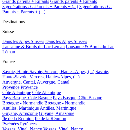
Grands-parents + Enfants
Grands-parents + Enfants
3 générations : G-Parents + Parents + (...)
3 générations : G-
Parents + Parents + (...)
Destinations
Suisse
Dans les Alpes Suisses
Dans les Alpes Suisses
Lausanne & Bords du Lac Léman
Lausanne & Bords du Lac
Léman
France
Savoie, Haute-Savoie, Vercors, Hautes-Alpes, (...)
Savoie,
Haute-Savoie, Vercors, Hautes-Alpes, (...)
Auvergne, Cantal,
Auvergne, Cantal,
Provence
Provence
Côte Atlantique
Côte Atlantique
Pays Basque, Côte Basque
Pays Basque, Côte Basque
Bretagne - Normandie
Bretagne - Normandie
Antilles, Martinique
Antilles, Martinique
Guyane, Amazonie
Guyane, Amazonie
Île de la Réunion
Île de la Réunion
Pyrénées
Pyrénées
Vosges, Vittel, Nancy
Vosges, Vittel, Nancy