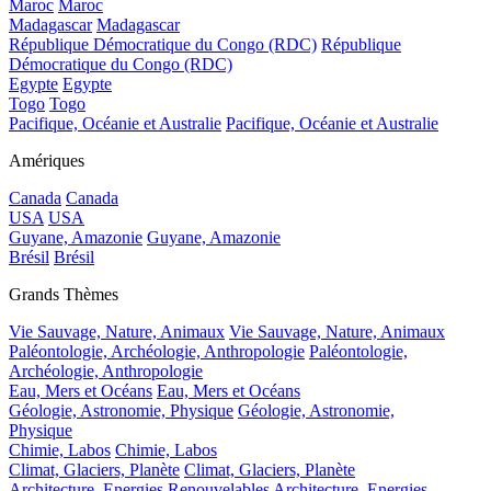
Maroc
Maroc
Madagascar
Madagascar
République Démocratique du Congo (RDC)
République
Démocratique du Congo (RDC)
Egypte
Egypte
Togo
Togo
Pacifique, Océanie et Australie
Pacifique, Océanie et Australie
Amériques
Canada
Canada
USA
USA
Guyane, Amazonie
Guyane, Amazonie
Brésil
Brésil
Grands Thèmes
Vie Sauvage, Nature, Animaux
Vie Sauvage, Nature, Animaux
Paléontologie, Archéologie, Anthropologie
Paléontologie,
Archéologie, Anthropologie
Eau, Mers et Océans
Eau, Mers et Océans
Géologie, Astronomie, Physique
Géologie, Astronomie,
Physique
Chimie, Labos
Chimie, Labos
Climat, Glaciers, Planète
Climat, Glaciers, Planète
Architecture, Energies Renouvelables
Architecture, Energies