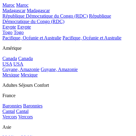
Maroc
Maroc
Madagascar
Madagascar
République Démocratique du Congo (RDC)
République
Démocratique du Congo (RDC)
Egypte
Egypte
Togo
Togo
Pacifique, Océanie et Australie
Pacifique, Océanie et Australie
Amérique
Canada
Canada
USA
USA
Guyane, Amazonie
Guyane, Amazonie
Mexique
Mexique
Adultes Séjours Confort
France
Baronnies
Baronnies
Cantal
Cantal
Vercors
Vercors
Asie