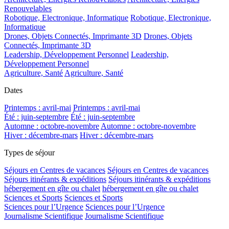
Renouvelables
Robotique, Electronique, Informatique
Robotique, Electronique,
Informatique
Drones, Objets Connectés, Imprimante 3D
Drones, Objets
Connectés, Imprimante 3D
Leadership, Développement Personnel
Leadership,
Développement Personnel
Agriculture, Santé
Agriculture, Santé
Dates
Printemps : avril-mai
Printemps : avril-mai
Été : juin-septembre
Été : juin-septembre
Automne : octobre-novembre
Automne : octobre-novembre
Hiver : décembre-mars
Hiver : décembre-mars
Types de séjour
Séjours en Centres de vacances
Séjours en Centres de vacances
Séjours itinérants & expéditions
Séjours itinérants & expéditions
hébergement en gîte ou chalet
hébergement en gîte ou chalet
Sciences et Sports
Sciences et Sports
Sciences pour l’Urgence
Sciences pour l’Urgence
Journalisme Scientifique
Journalisme Scientifique