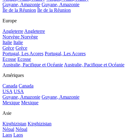
Guyane, Amazonie
Guyane, Amazonie
Île de la Réunion
Île de la Réunion
Europe
Angleterre
Angleterre
Norvège
Norvège
Italie
Italie
Grèce
Grèce
Portugal, Les Acores
Portugal, Les Acores
Ecosse
Ecosse
Australie, Pacifique et Océanie
Australie, Pacifique et Océanie
Amériques
Canada
Canada
USA
USA
Guyane, Amazonie
Guyane, Amazonie
Mexique
Mexique
Asie
Kirghizistan
Kirghizistan
Népal
Népal
Laos
Laos