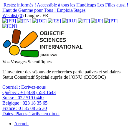
Restez informés !
Accessible à tous les Handicaps
Les Filles aussi !
Haut de Gamme pour Tous !
Emplois/Stages
Wishlist (
0
)
Langue : FR
Vos Voyages Scientifiques
L’inventeur des séjours de recherches participatives et solidaires
Statut Consultatif Spécial auprès de l’ONU (ECOSOC)
Courriel :
Ecrivez-nous
Québec :
+1 (438) 558-1643
Suisse :
022 519 0440
Belgique :
023 18 35 65
France :
01 85 08 36 30
Dates, Places, Tarifs :
en direct
Accueil