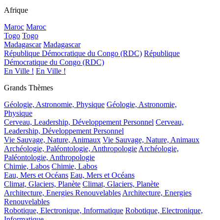
Afrique
Maroc
Maroc
Togo
Togo
Madagascar
Madagascar
République Démocratique du Congo (RDC)
République
Démocratique du Congo (RDC)
En Ville !
En Ville !
Grands Thèmes
Géologie, Astronomie, Physique
Géologie, Astronomie,
Physique
Cerveau, Leadership, Développement Personnel
Cerveau,
Leadership, Développement Personnel
Vie Sauvage, Nature, Animaux
Vie Sauvage, Nature, Animaux
Archéologie, Paléontologie, Anthropologie
Archéologie,
Paléontologie, Anthropologie
Chimie, Labos
Chimie, Labos
Eau, Mers et Océans
Eau, Mers et Océans
Climat, Glaciers, Planète
Climat, Glaciers, Planète
Architecture, Energies Renouvelables
Architecture, Energies
Renouvelables
Robotique, Electronique, Informatique
Robotique, Electronique,
Informatique