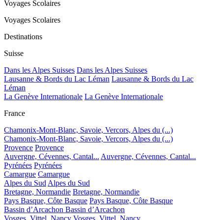
Voyages Scolaires
Voyages Scolaires
Destinations
Suisse
Dans les Alpes Suisses
Dans les Alpes Suisses
Lausanne & Bords du Lac Léman
Lausanne & Bords du Lac
Léman
La Genève Internationale
La Genève Internationale
France
Chamonix-Mont-Blanc, Savoie, Vercors, Alpes du (...)
Chamonix-Mont-Blanc, Savoie, Vercors, Alpes du (...)
Provence
Provence
Auvergne, Cévennes, Cantal...
Auvergne, Cévennes, Cantal...
Pyrénées
Pyrénées
Camargue
Camargue
Alpes du Sud
Alpes du Sud
Bretagne, Normandie
Bretagne, Normandie
Pays Basque, Côte Basque
Pays Basque, Côte Basque
Bassin d’Arcachon
Bassin d’Arcachon
Vosges, Vittel, Nancy
Vosges, Vittel, Nancy