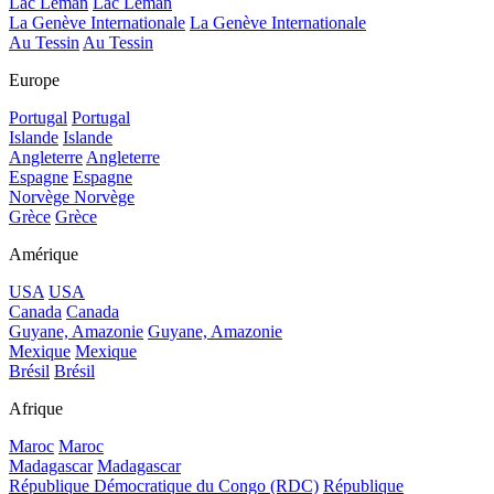
Lac Léman
Lac Léman
La Genève Internationale
La Genève Internationale
Au Tessin
Au Tessin
Europe
Portugal
Portugal
Islande
Islande
Angleterre
Angleterre
Espagne
Espagne
Norvège
Norvège
Grèce
Grèce
Amérique
USA
USA
Canada
Canada
Guyane, Amazonie
Guyane, Amazonie
Mexique
Mexique
Brésil
Brésil
Afrique
Maroc
Maroc
Madagascar
Madagascar
République Démocratique du Congo (RDC)
République