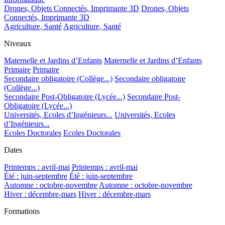
Drones, Objets Connectés, Imprimante 3D
Drones, Objets
Connectés, Imprimante 3D
Agriculture, Santé
Agriculture, Santé
Niveaux
Maternelle et Jardins d’Enfants
Maternelle et Jardins d’Enfants
Primaire
Primaire
Secondaire obligatoire (Collège...)
Secondaire obligatoire
(Collège...)
Secondaire Post-Obligatoire (Lycée...)
Secondaire Post-
Obligatoire (Lycée...)
Universités, Ecoles d’Ingénieurs...
Universités, Ecoles
d’Ingénieurs...
Ecoles Doctorales
Ecoles Doctorales
Dates
Printemps : avril-mai
Printemps : avril-mai
Été : juin-septembre
Été : juin-septembre
Automne : octobre-novembre
Automne : octobre-novembre
Hiver : décembre-mars
Hiver : décembre-mars
Formations