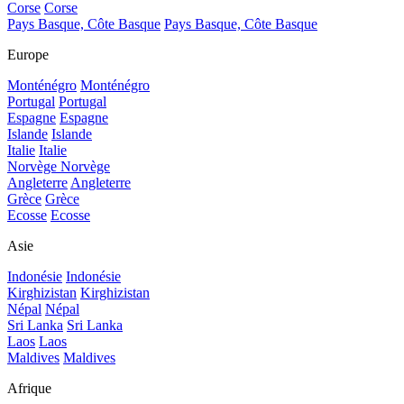
Corse
Corse
Pays Basque, Côte Basque
Pays Basque, Côte Basque
Europe
Monténégro
Monténégro
Portugal
Portugal
Espagne
Espagne
Islande
Islande
Italie
Italie
Norvège
Norvège
Angleterre
Angleterre
Grèce
Grèce
Ecosse
Ecosse
Asie
Indonésie
Indonésie
Kirghizistan
Kirghizistan
Népal
Népal
Sri Lanka
Sri Lanka
Laos
Laos
Maldives
Maldives
Afrique