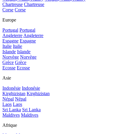
Chartreuse
Chartreuse
Corse
Corse
Europe
Portugal
Portugal
Angleterre
Angleterre
Espagne
Espagne
Italie
Italie
Islande
Islande
Norvège
Norvège
Grèce
Grèce
Ecosse
Ecosse
Asie
Indonésie
Indonésie
Kirghizistan
Kirghizistan
Népal
Népal
Laos
Laos
Sri Lanka
Sri Lanka
Maldives
Maldives
Afrique