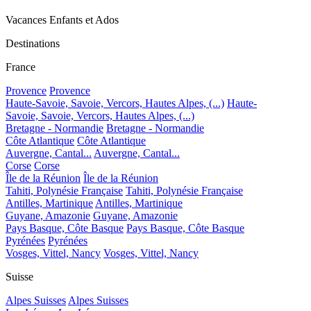
Vacances Enfants et Ados
Destinations
France
Provence
Provence
Haute-Savoie, Savoie, Vercors, Hautes Alpes, (...)
Haute-
Savoie, Savoie, Vercors, Hautes Alpes, (...)
Bretagne - Normandie
Bretagne - Normandie
Côte Atlantique
Côte Atlantique
Auvergne, Cantal...
Auvergne, Cantal...
Corse
Corse
Île de la Réunion
Île de la Réunion
Tahiti, Polynésie Française
Tahiti, Polynésie Française
Antilles, Martinique
Antilles, Martinique
Guyane, Amazonie
Guyane, Amazonie
Pays Basque, Côte Basque
Pays Basque, Côte Basque
Pyrénées
Pyrénées
Vosges, Vittel, Nancy
Vosges, Vittel, Nancy
Suisse
Alpes Suisses
Alpes Suisses