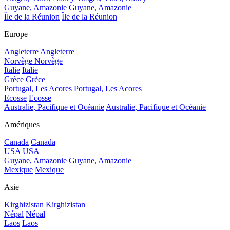
Guyane, Amazonie
Guyane, Amazonie
Île de la Réunion
Île de la Réunion
Europe
Angleterre
Angleterre
Norvège
Norvège
Italie
Italie
Grèce
Grèce
Portugal, Les Acores
Portugal, Les Acores
Ecosse
Ecosse
Australie, Pacifique et Océanie
Australie, Pacifique et Océanie
Amériques
Canada
Canada
USA
USA
Guyane, Amazonie
Guyane, Amazonie
Mexique
Mexique
Asie
Kirghizistan
Kirghizistan
Népal
Népal
Laos
Laos