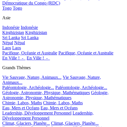
Démocratique du Congo (RDC)
Togo
Togo
Asie
Indonésie
Indonésie
Kirghizistan
Kirghizistan
Sri Lanka
Sri Lanka
Népal
Népal
Laos
Laos
Pacifique, Océanie et Australie
Pacifique, Océanie et Australie
En Ville !_-_
En Ville !_-_
Grands Thèmes
Vie Sauvage, Nature, Animaux...
Vie Sauvage, Nature,
Animaux...
Paléontologie, Archéologie...
Paléontologie, Archéologie...
Géologie, Astronomie, Physique, Mathématiques
Géologie,
Astronomie, Physique, Mathématiques
Chimie, Labos, Maths
Chimie, Labos, Maths
Eau, Mers et Océans
Eau, Mers et Océans
Leadership, Développement Personnel
Leadership,
Développement Personnel
Climat, Glaciers, Planète...
Climat, Glaciers, Planète...