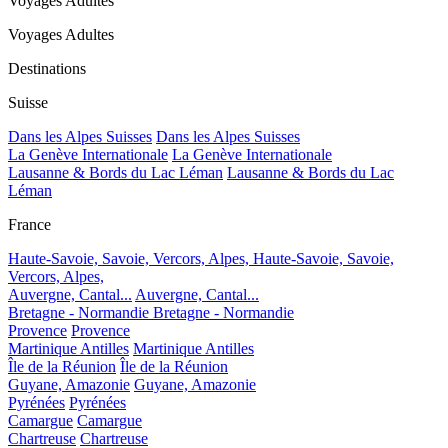
Voyages Adultes
Voyages Adultes
Destinations
Suisse
Dans les Alpes Suisses
Dans les Alpes Suisses
La Genève Internationale
La Genève Internationale
Lausanne & Bords du Lac Léman
Lausanne & Bords du Lac
Léman
France
Haute-Savoie, Savoie, Vercors, Alpes,
Haute-Savoie, Savoie,
Vercors, Alpes,
Auvergne, Cantal...
Auvergne, Cantal...
Bretagne - Normandie
Bretagne - Normandie
Provence
Provence
Martinique Antilles
Martinique Antilles
Île de la Réunion
Île de la Réunion
Guyane, Amazonie
Guyane, Amazonie
Pyrénées
Pyrénées
Camargue
Camargue
Chartreuse
Chartreuse