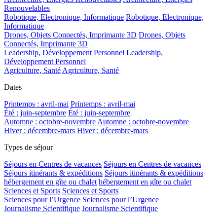
Renouvelables
Robotique, Electronique, Informatique
Robotique, Electronique,
Informatique
Drones, Objets Connectés, Imprimante 3D
Drones, Objets
Connectés, Imprimante 3D
Leadership, Développement Personnel
Leadership,
Développement Personnel
Agriculture, Santé
Agriculture, Santé
Dates
Printemps : avril-mai
Printemps : avril-mai
Été : juin-septembre
Été : juin-septembre
Automne : octobre-novembre
Automne : octobre-novembre
Hiver : décembre-mars
Hiver : décembre-mars
Types de séjour
Séjours en Centres de vacances
Séjours en Centres de vacances
Séjours itinérants & expéditions
Séjours itinérants & expéditions
hébergement en gîte ou chalet
hébergement en gîte ou chalet
Sciences et Sports
Sciences et Sports
Sciences pour l’Urgence
Sciences pour l’Urgence
Journalisme Scientifique
Journalisme Scientifique