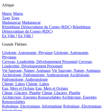
Afrique
Maroc
Maroc
Togo
Togo
Madagascar
Madagascar
République Démocratique du Congo (RDC)
République
Démocratique du Congo (RDC)
En Ville !
En Ville !
Grands Thèmes
Géologie, Astronomie, Physique
Géologie, Astronomie,
Physique
Cerveau, Leadership, Développement Personnel
Cerveau,
Leadership, Développement Personnel
Vie Sauvage, Nature, Animaux
Vie Sauvage, Nature, Animaux
Archéologie, Paléontologie, Anthropologie
Archéologie,
Paléontologie, Anthropologie
Chimie, Labos
Chimie, Labos
Eau, Mers et Océans
Eau, Mers et Océans
Climat, Glaciers, Planète
Climat, Glaciers, Planète
Architecture, Energies Renouvelables
Architecture, Energies
Renouvelables
Robotique, Electronique, Informatique
Robotique, Electronique,
Informatique