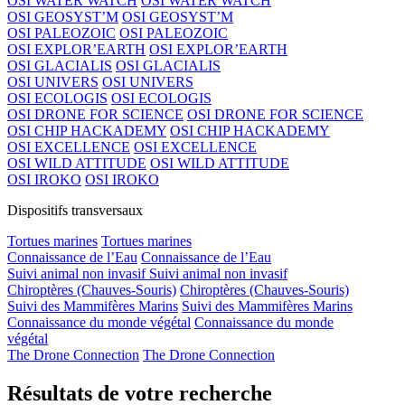
OSI WATER WATCH
OSI WATER WATCH
OSI GEOSYST’M
OSI GEOSYST’M
OSI PALEOZOIC
OSI PALEOZOIC
OSI EXPLOR’EARTH
OSI EXPLOR’EARTH
OSI GLACIALIS
OSI GLACIALIS
OSI UNIVERS
OSI UNIVERS
OSI ECOLOGIS
OSI ECOLOGIS
OSI DRONE FOR SCIENCE
OSI DRONE FOR SCIENCE
OSI CHIP HACKADEMY
OSI CHIP HACKADEMY
OSI EXCELLENCE
OSI EXCELLENCE
OSI WILD ATTITUDE
OSI WILD ATTITUDE
OSI IROKO
OSI IROKO
Dispositifs transversaux
Tortues marines
Tortues marines
Connaissance de l’Eau
Connaissance de l’Eau
Suivi animal non invasif
Suivi animal non invasif
Chiroptères (Chauves-Souris)
Chiroptères (Chauves-Souris)
Suivi des Mammifères Marins
Suivi des Mammifères Marins
Connaissance du monde végétal
Connaissance du monde
végétal
The Drone Connection
The Drone Connection
Résultats de votre recherche