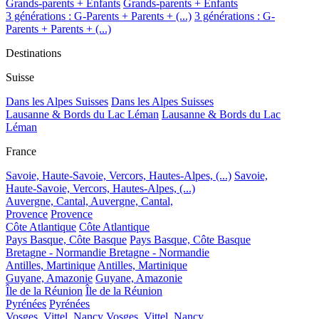
Grands-parents + Enfants
Grands-parents + Enfants
3 générations : G-Parents + Parents + (...)
3 générations : G-
Parents + Parents + (...)
Destinations
Suisse
Dans les Alpes Suisses
Dans les Alpes Suisses
Lausanne & Bords du Lac Léman
Lausanne & Bords du Lac
Léman
France
Savoie, Haute-Savoie, Vercors, Hautes-Alpes, (...)
Savoie,
Haute-Savoie, Vercors, Hautes-Alpes, (...)
Auvergne, Cantal,
Auvergne, Cantal,
Provence
Provence
Côte Atlantique
Côte Atlantique
Pays Basque, Côte Basque
Pays Basque, Côte Basque
Bretagne - Normandie
Bretagne - Normandie
Antilles, Martinique
Antilles, Martinique
Guyane, Amazonie
Guyane, Amazonie
Île de la Réunion
Île de la Réunion
Pyrénées
Pyrénées
Vosges, Vittel, Nancy
Vosges, Vittel, Nancy