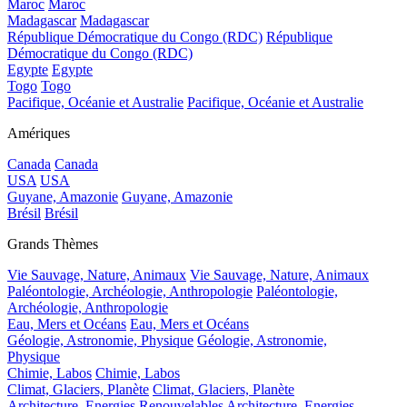
Maroc
Maroc
Madagascar
Madagascar
République Démocratique du Congo (RDC)
République
Démocratique du Congo (RDC)
Egypte
Egypte
Togo
Togo
Pacifique, Océanie et Australie
Pacifique, Océanie et Australie
Amériques
Canada
Canada
USA
USA
Guyane, Amazonie
Guyane, Amazonie
Brésil
Brésil
Grands Thèmes
Vie Sauvage, Nature, Animaux
Vie Sauvage, Nature, Animaux
Paléontologie, Archéologie, Anthropologie
Paléontologie,
Archéologie, Anthropologie
Eau, Mers et Océans
Eau, Mers et Océans
Géologie, Astronomie, Physique
Géologie, Astronomie,
Physique
Chimie, Labos
Chimie, Labos
Climat, Glaciers, Planète
Climat, Glaciers, Planète
Architecture, Energies Renouvelables
Architecture, Energies