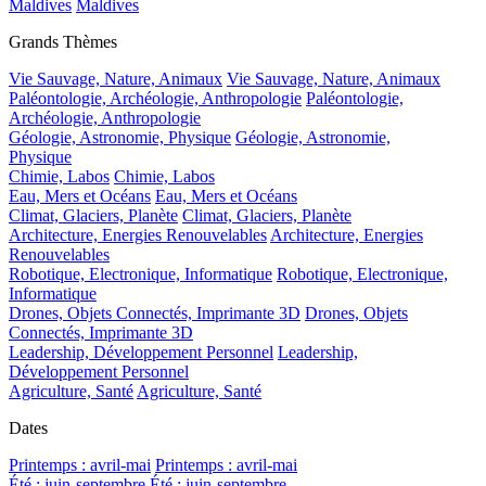
Maldives
Maldives
Grands Thèmes
Vie Sauvage, Nature, Animaux
Vie Sauvage, Nature, Animaux
Paléontologie, Archéologie, Anthropologie
Paléontologie,
Archéologie, Anthropologie
Géologie, Astronomie, Physique
Géologie, Astronomie,
Physique
Chimie, Labos
Chimie, Labos
Eau, Mers et Océans
Eau, Mers et Océans
Climat, Glaciers, Planète
Climat, Glaciers, Planète
Architecture, Energies Renouvelables
Architecture, Energies
Renouvelables
Robotique, Electronique, Informatique
Robotique, Electronique,
Informatique
Drones, Objets Connectés, Imprimante 3D
Drones, Objets
Connectés, Imprimante 3D
Leadership, Développement Personnel
Leadership,
Développement Personnel
Agriculture, Santé
Agriculture, Santé
Dates
Printemps : avril-mai
Printemps : avril-mai
Été : juin-septembre
Été : juin-septembre