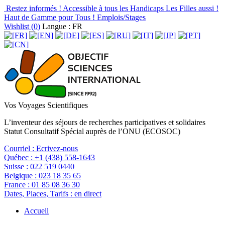
Restez informés !
Accessible à tous les Handicaps
Les Filles aussi !
Haut de Gamme pour Tous !
Emplois/Stages
Wishlist (
0
)
Langue : FR
Vos Voyages Scientifiques
L’inventeur des séjours de recherches participatives et solidaires
Statut Consultatif Spécial auprès de l’ONU (ECOSOC)
Courriel :
Ecrivez-nous
Québec :
+1 (438) 558-1643
Suisse :
022 519 0440
Belgique :
023 18 35 65
France :
01 85 08 36 30
Dates, Places, Tarifs :
en direct
Accueil