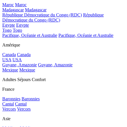
Maroc
Maroc
Madagascar
Madagascar
République Démocratique du Congo (RDC)
République
Démocratique du Congo (RDC)
Egypte
Egypte
Togo
Togo
Pacifique, Océanie et Australie
Pacifique, Océanie et Australie
Amérique
Canada
Canada
USA
USA
Guyane, Amazonie
Guyane, Amazonie
Mexique
Mexique
Adultes Séjours Confort
France
Baronnies
Baronnies
Cantal
Cantal
Vercors
Vercors
Asie