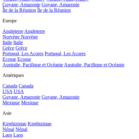
Guyane, Amazonie
Guyane, Amazonie
Île de la Réunion
Île de la Réunion
Europe
Angleterre
Angleterre
Norvège
Norvège
Italie
Italie
Grèce
Grèce
Portugal, Les Acores
Portugal, Les Acores
Ecosse
Ecosse
Australie, Pacifique et Océanie
Australie, Pacifique et Océanie
Amériques
Canada
Canada
USA
USA
Guyane, Amazonie
Guyane, Amazonie
Mexique
Mexique
Asie
Kirghizistan
Kirghizistan
Népal
Népal
Laos
Laos