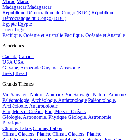
Maroc
Maroc
Madagascar
Madagascar
République Démocratique du Congo (RDC)
République
Démocratique du Congo (RDC)
Egypte
Egypte
Togo
Togo
Pacifique, Océanie et Australie
Pacifique, Océanie et Australie
Amériques
Canada
Canada
USA
USA
Guyane, Amazonie
Guyane, Amazonie
Brésil
Brésil
Grands Thèmes
Vie Sauvage, Nature, Animaux
Vie Sauvage, Nature, Animaux
Paléontologie, Archéologie, Anthropologie
Paléontologie,
Archéologie, Anthropologie
Eau, Mers et Océans
Eau, Mers et Océans
Géologie, Astronomie, Physique
Géologie, Astronomie,
Physique
Chimie, Labos
Chimie, Labos
Climat, Glaciers, Planète
Climat, Glaciers, Planète
Architecture, Energies Renouvelables
Architecture, Energies