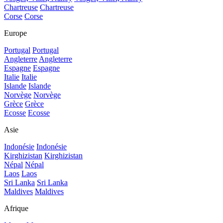
Chartreuse
Chartreuse
Corse
Corse
Europe
Portugal
Portugal
Angleterre
Angleterre
Espagne
Espagne
Italie
Italie
Islande
Islande
Norvège
Norvège
Grèce
Grèce
Ecosse
Ecosse
Asie
Indonésie
Indonésie
Kirghizistan
Kirghizistan
Népal
Népal
Laos
Laos
Sri Lanka
Sri Lanka
Maldives
Maldives
Afrique