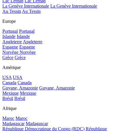
Lac Léman
Lac Léman
La Genève Internationale
La Genève Internationale
Au Tessin
Au Tessin
Europe
Portugal
Portugal
Islande
Islande
Angleterre
Angleterre
Espagne
Espagne
Norvège
Norvège
Grèce
Grèce
Amérique
USA
USA
Canada
Canada
Guyane, Amazonie
Guyane, Amazonie
Mexique
Mexique
Brésil
Brésil
Afrique
Maroc
Maroc
Madagascar
Madagascar
République Démocratique du Congo (RDC)
République