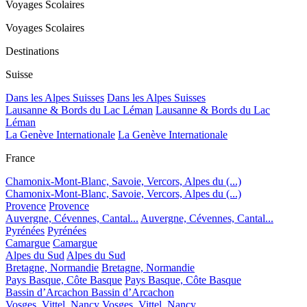
Voyages Scolaires
Voyages Scolaires
Destinations
Suisse
Dans les Alpes Suisses
Dans les Alpes Suisses
Lausanne & Bords du Lac Léman
Lausanne & Bords du Lac
Léman
La Genève Internationale
La Genève Internationale
France
Chamonix-Mont-Blanc, Savoie, Vercors, Alpes du (...)
Chamonix-Mont-Blanc, Savoie, Vercors, Alpes du (...)
Provence
Provence
Auvergne, Cévennes, Cantal...
Auvergne, Cévennes, Cantal...
Pyrénées
Pyrénées
Camargue
Camargue
Alpes du Sud
Alpes du Sud
Bretagne, Normandie
Bretagne, Normandie
Pays Basque, Côte Basque
Pays Basque, Côte Basque
Bassin d’Arcachon
Bassin d’Arcachon
Vosges, Vittel, Nancy
Vosges, Vittel, Nancy