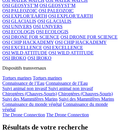
OSI WATER WATCH
OSI WATER WATCH
OSI GEOSYST’M
OSI GEOSYST’M
OSI PALEOZOIC
OSI PALEOZOIC
OSI EXPLOR’EARTH
OSI EXPLOR’EARTH
OSI GLACIALIS
OSI GLACIALIS
OSI UNIVERS
OSI UNIVERS
OSI ECOLOGIS
OSI ECOLOGIS
OSI DRONE FOR SCIENCE
OSI DRONE FOR SCIENCE
OSI CHIP HACKADEMY
OSI CHIP HACKADEMY
OSI EXCELLENCE
OSI EXCELLENCE
OSI WILD ATTITUDE
OSI WILD ATTITUDE
OSI IROKO
OSI IROKO
Dispositifs transversaux
Tortues marines
Tortues marines
Connaissance de l’Eau
Connaissance de l’Eau
Suivi animal non invasif
Suivi animal non invasif
Chiroptères (Chauves-Souris)
Chiroptères (Chauves-Souris)
Suivi des Mammifères Marins
Suivi des Mammifères Marins
Connaissance du monde végétal
Connaissance du monde
végétal
The Drone Connection
The Drone Connection
Résultats de votre recherche