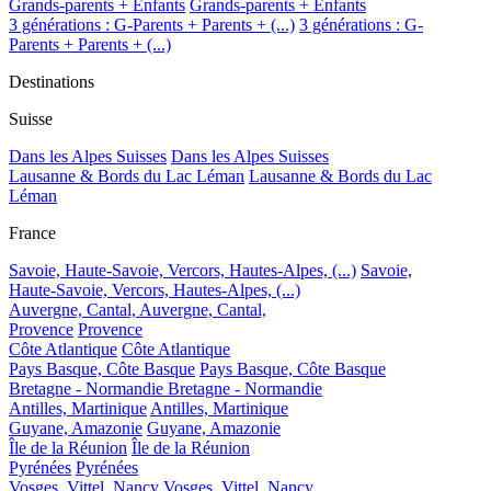
Grands-parents + Enfants
Grands-parents + Enfants
3 générations : G-Parents + Parents + (...)
3 générations : G-
Parents + Parents + (...)
Destinations
Suisse
Dans les Alpes Suisses
Dans les Alpes Suisses
Lausanne & Bords du Lac Léman
Lausanne & Bords du Lac
Léman
France
Savoie, Haute-Savoie, Vercors, Hautes-Alpes, (...)
Savoie,
Haute-Savoie, Vercors, Hautes-Alpes, (...)
Auvergne, Cantal,
Auvergne, Cantal,
Provence
Provence
Côte Atlantique
Côte Atlantique
Pays Basque, Côte Basque
Pays Basque, Côte Basque
Bretagne - Normandie
Bretagne - Normandie
Antilles, Martinique
Antilles, Martinique
Guyane, Amazonie
Guyane, Amazonie
Île de la Réunion
Île de la Réunion
Pyrénées
Pyrénées
Vosges, Vittel, Nancy
Vosges, Vittel, Nancy