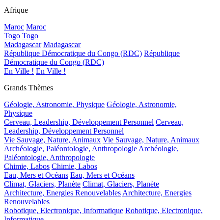
Afrique
Maroc
Maroc
Togo
Togo
Madagascar
Madagascar
République Démocratique du Congo (RDC)
République
Démocratique du Congo (RDC)
En Ville !
En Ville !
Grands Thèmes
Géologie, Astronomie, Physique
Géologie, Astronomie,
Physique
Cerveau, Leadership, Développement Personnel
Cerveau,
Leadership, Développement Personnel
Vie Sauvage, Nature, Animaux
Vie Sauvage, Nature, Animaux
Archéologie, Paléontologie, Anthropologie
Archéologie,
Paléontologie, Anthropologie
Chimie, Labos
Chimie, Labos
Eau, Mers et Océans
Eau, Mers et Océans
Climat, Glaciers, Planète
Climat, Glaciers, Planète
Architecture, Energies Renouvelables
Architecture, Energies
Renouvelables
Robotique, Electronique, Informatique
Robotique, Electronique,
Informatique