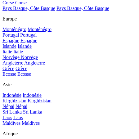
Corse
Corse
Pays Basque, Côte Basque
Pays Basque, Côte Basque
Europe
Monténégro
Monténégro
Portugal
Portugal
Espagne
Espagne
Islande
Islande
Italie
Italie
Norvège
Norvège
Angleterre
Angleterre
Grèce
Grèce
Ecosse
Ecosse
Asie
Indonésie
Indonésie
Kirghizistan
Kirghizistan
Népal
Népal
Sri Lanka
Sri Lanka
Laos
Laos
Maldives
Maldives
Afrique