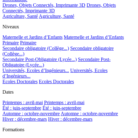
Drones, Objets Connectés, Imprimante 3D
Drones, Objets
Connectés, Imprimante 3D
Agriculture, Santé
Agriculture, Santé
Niveaux
Maternelle et Jardins d’Enfants
Maternelle et Jardins d’Enfants
Primaire
Primaire
Secondaire obligatoire (Collège...)
Secondaire obligatoire
(Collège...)
Secondaire Post-Obligatoire (Lycée...)
Secondaire Post-
Obligatoire (Lycée...)
Universités, Ecoles d’Ingénieurs...
Universités, Ecoles
d’Ingénieurs...
Ecoles Doctorales
Ecoles Doctorales
Dates
Printemps : avril-mai
Printemps : avril-mai
Été : juin-septembre
Été : juin-septembre
Automne : octobre-novembre
Automne : octobre-novembre
Hiver : décembre-mars
Hiver : décembre-mars
Formations