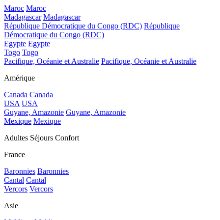
Maroc
Maroc
Madagascar
Madagascar
République Démocratique du Congo (RDC)
République
Démocratique du Congo (RDC)
Egypte
Egypte
Togo
Togo
Pacifique, Océanie et Australie
Pacifique, Océanie et Australie
Amérique
Canada
Canada
USA
USA
Guyane, Amazonie
Guyane, Amazonie
Mexique
Mexique
Adultes Séjours Confort
France
Baronnies
Baronnies
Cantal
Cantal
Vercors
Vercors
Asie