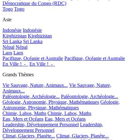
Démocratique du Congo (RDC)
Togo
Togo
Asie
Indonésie
Indonésie
Kirghizistan
Kirghizistan
Sri Lanka
Sri Lanka
Népal
Népal
Laos
Laos
Pacifique, Océanie et Australie
Pacifique, Océanie et Australie
En Ville !_-_
En Ville !_-_
Grands Thèmes
Vie Sauvage, Nature, Animaux...
Vie Sauvage, Nature,
Animaux...
Paléontologie, Archéologie...
Paléontologie, Archéologie...
Géologie, Astronomie, Physique, Mathématiques
Géologie,
Astronomie, Physique, Mathématiques
Chimie, Labos, Maths
Chimie, Labos, Maths
Eau, Mers et Océans
Eau, Mers et Océans
Leadership, Développement Personnel
Leadership,
Développement Personnel
Climat, Glaciers, Planète...
Climat, Glaciers, Planète...