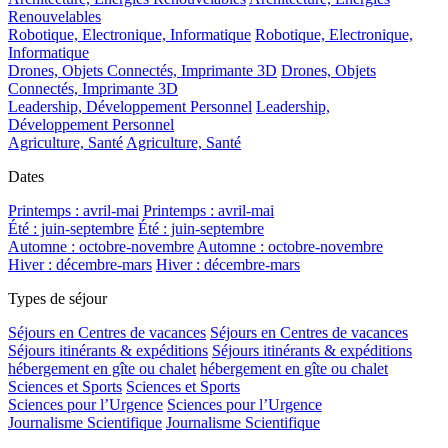
Renouvelables
Robotique, Electronique, Informatique
Robotique, Electronique,
Informatique
Drones, Objets Connectés, Imprimante 3D
Drones, Objets
Connectés, Imprimante 3D
Leadership, Développement Personnel
Leadership,
Développement Personnel
Agriculture, Santé
Agriculture, Santé
Dates
Printemps : avril-mai
Printemps : avril-mai
Été : juin-septembre
Été : juin-septembre
Automne : octobre-novembre
Automne : octobre-novembre
Hiver : décembre-mars
Hiver : décembre-mars
Types de séjour
Séjours en Centres de vacances
Séjours en Centres de vacances
Séjours itinérants & expéditions
Séjours itinérants & expéditions
hébergement en gîte ou chalet
hébergement en gîte ou chalet
Sciences et Sports
Sciences et Sports
Sciences pour l’Urgence
Sciences pour l’Urgence
Journalisme Scientifique
Journalisme Scientifique