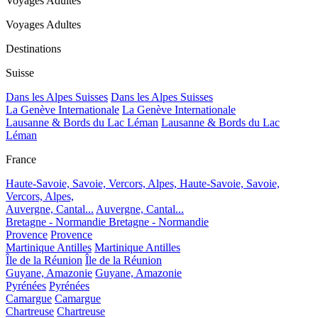
Voyages Adultes
Voyages Adultes
Destinations
Suisse
Dans les Alpes Suisses
Dans les Alpes Suisses
La Genève Internationale
La Genève Internationale
Lausanne & Bords du Lac Léman
Lausanne & Bords du Lac
Léman
France
Haute-Savoie, Savoie, Vercors, Alpes,
Haute-Savoie, Savoie,
Vercors, Alpes,
Auvergne, Cantal...
Auvergne, Cantal...
Bretagne - Normandie
Bretagne - Normandie
Provence
Provence
Martinique Antilles
Martinique Antilles
Île de la Réunion
Île de la Réunion
Guyane, Amazonie
Guyane, Amazonie
Pyrénées
Pyrénées
Camargue
Camargue
Chartreuse
Chartreuse