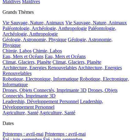
Maldives
Maldives
Grands Thèmes
Vie Sauvage, Nature, Animaux
Vie Sauvage, Nature, Animaux
Paléontologie, Archéologie, Anthropologie
Paléontologie,
Archéologie, Anthropologie
Géologie, Astronomie, Physique
Géologie, Astronomie,
Physique
Chimie, Labos
Chimie, Labos
Eau, Mers et Océans
Eau, Mers et Océans
Climat, Glaciers, Planète
Climat, Glaciers, Planète
Architecture, Energies Renouvelables
Architecture, Energies
Renouvelables
Robotique, Electronique, Informatique
Robotique, Electronique,
Informatique
Drones, Objets Connectés, Imprimante 3D
Drones, Objets
Connectés, Imprimante 3D
Leadership, Développement Personnel
Leadership,
Développement Personnel
Agriculture, Santé
Agriculture, Santé
Dates
Printemps : avril-mai
Printemps : avril-mai
Été : juin-septembre
Été : juin-septembre