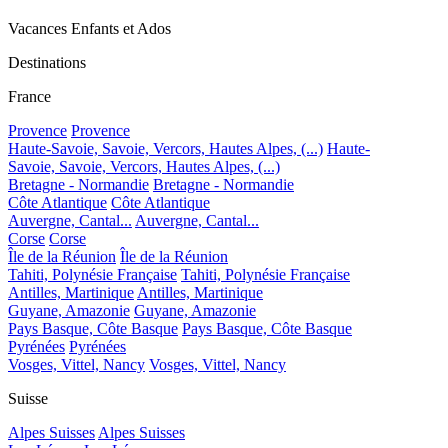
Vacances Enfants et Ados
Destinations
France
Provence
Provence
Haute-Savoie, Savoie, Vercors, Hautes Alpes, (...)
Haute-
Savoie, Savoie, Vercors, Hautes Alpes, (...)
Bretagne - Normandie
Bretagne - Normandie
Côte Atlantique
Côte Atlantique
Auvergne, Cantal...
Auvergne, Cantal...
Corse
Corse
Île de la Réunion
Île de la Réunion
Tahiti, Polynésie Française
Tahiti, Polynésie Française
Antilles, Martinique
Antilles, Martinique
Guyane, Amazonie
Guyane, Amazonie
Pays Basque, Côte Basque
Pays Basque, Côte Basque
Pyrénées
Pyrénées
Vosges, Vittel, Nancy
Vosges, Vittel, Nancy
Suisse
Alpes Suisses
Alpes Suisses