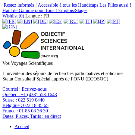
Restez informés !
Accessible à tous les Handicaps
Les Filles aussi !
Haut de Gamme pour Tous !
Emplois/Stages
Wishlist (
0
)
Langue : FR
Vos Voyages Scientifiques
L’inventeur des séjours de recherches participatives et solidaires
Statut Consultatif Spécial auprès de l’ONU (ECOSOC)
Courriel :
Ecrivez-nous
Québec :
+1 (438) 558-1643
Suisse :
022 519 0440
Belgique :
023 18 35 65
France :
01 85 08 36 30
Dates, Places, Tarifs :
en direct
Accueil