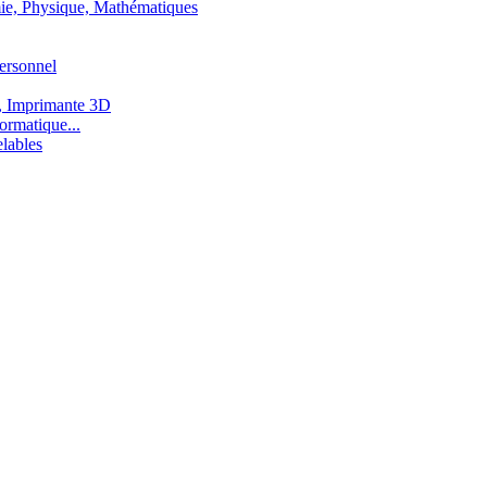
ie, Physique, Mathématiques
ersonnel
, Imprimante 3D
ormatique...
lables