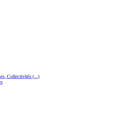
s, Collectivités (...)
es