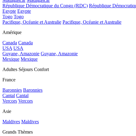
Madagascar
Madagascar
République Démocratique du Congo (RDC)
République Démocrati
Egypte
Egypte
Togo
Togo
Pacifique, Océanie et Australie
Pacifique, Océanie et Australie
Amérique
Canada
Canada
USA
USA
Guyane, Amazonie
Guyane, Amazonie
Mexique
Mexique
Adultes Séjours Confort
France
Baronnies
Baronnies
Cantal
Cantal
Vercors
Vercors
Asie
Maldives
Maldives
Grands Thèmes