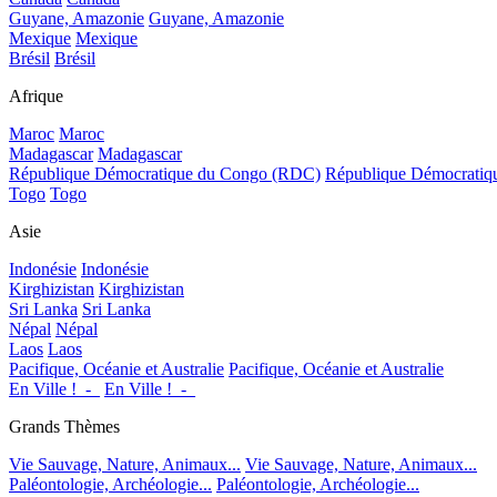
Guyane, Amazonie
Guyane, Amazonie
Mexique
Mexique
Brésil
Brésil
Afrique
Maroc
Maroc
Madagascar
Madagascar
République Démocratique du Congo (RDC)
République Démocrati
Togo
Togo
Asie
Indonésie
Indonésie
Kirghizistan
Kirghizistan
Sri Lanka
Sri Lanka
Népal
Népal
Laos
Laos
Pacifique, Océanie et Australie
Pacifique, Océanie et Australie
En Ville !_-_
En Ville !_-_
Grands Thèmes
Vie Sauvage, Nature, Animaux...
Vie Sauvage, Nature, Animaux...
Paléontologie, Archéologie...
Paléontologie, Archéologie...