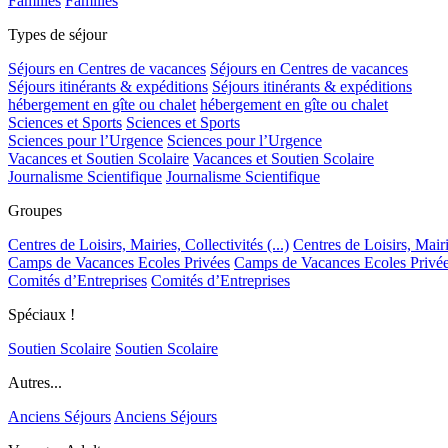
Familles
Familles
Types de séjour
Séjours en Centres de vacances
Séjours en Centres de vacances
Séjours itinérants & expéditions
Séjours itinérants & expéditions
hébergement en gîte ou chalet
hébergement en gîte ou chalet
Sciences et Sports
Sciences et Sports
Sciences pour l’Urgence
Sciences pour l’Urgence
Vacances et Soutien Scolaire
Vacances et Soutien Scolaire
Journalisme Scientifique
Journalisme Scientifique
Groupes
Centres de Loisirs, Mairies, Collectivités (...)
Centres de Loisirs, Mairie
Camps de Vacances Ecoles Privées
Camps de Vacances Ecoles Privé
Comités d’Entreprises
Comités d’Entreprises
Spéciaux !
Soutien Scolaire
Soutien Scolaire
Autres...
Anciens Séjours
Anciens Séjours