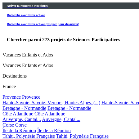
Activer la recherche avec filtres
Recherche avec filtres activée
Recherche avec filtres activée (Cliquer pour désactiver)
Chercher parmi
273
projets de Sciences Participatives
Vacances Enfants et Ados
Vacances Enfants et Ados
Destinations
France
Provence
Provence
Haute-Savoie, Savoie, Vercors, Hautes Alpes, (...)
Haute-Savoie, Savoi
Bretagne - Normandie
Bretagne - Normandie
Côte Atlantique
Côte Atlantique
Auvergne, Cantal...
Auvergne, Cantal...
Corse
Corse
Île de la Réunion
Île de la Réunion
Tahiti, Polynésie Française
Tahiti, Polynésie Française