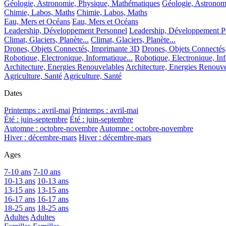
Géologie, Astronomie, Physique, Mathématiques
Géologie, Astronom
Chimie, Labos, Maths
Chimie, Labos, Maths
Eau, Mers et Océans
Eau, Mers et Océans
Leadership, Développement Personnel
Leadership, Développement P
Climat, Glaciers, Planète...
Climat, Glaciers, Planète...
Drones, Objets Connectés, Imprimante 3D
Drones, Objets Connectés
Robotique, Electronique, Informatique...
Robotique, Electronique, Inf
Architecture, Energies Renouvelables
Architecture, Energies Renouve
Agriculture, Santé
Agriculture, Santé
Dates
Printemps : avril-mai
Printemps : avril-mai
Été : juin-septembre
Été : juin-septembre
Automne : octobre-novembre
Automne : octobre-novembre
Hiver : décembre-mars
Hiver : décembre-mars
Ages
7-10 ans
7-10 ans
10-13 ans
10-13 ans
13-15 ans
13-15 ans
16-17 ans
16-17 ans
18-25 ans
18-25 ans
Adultes
Adultes