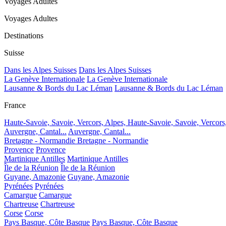
Voyages Adultes
Voyages Adultes
Destinations
Suisse
Dans les Alpes Suisses
Dans les Alpes Suisses
La Genève Internationale
La Genève Internationale
Lausanne & Bords du Lac Léman
Lausanne & Bords du Lac Léman
France
Haute-Savoie, Savoie, Vercors, Alpes,
Haute-Savoie, Savoie, Vercors
Auvergne, Cantal...
Auvergne, Cantal...
Bretagne - Normandie
Bretagne - Normandie
Provence
Provence
Martinique Antilles
Martinique Antilles
Île de la Réunion
Île de la Réunion
Guyane, Amazonie
Guyane, Amazonie
Pyrénées
Pyrénées
Camargue
Camargue
Chartreuse
Chartreuse
Corse
Corse
Pays Basque, Côte Basque
Pays Basque, Côte Basque