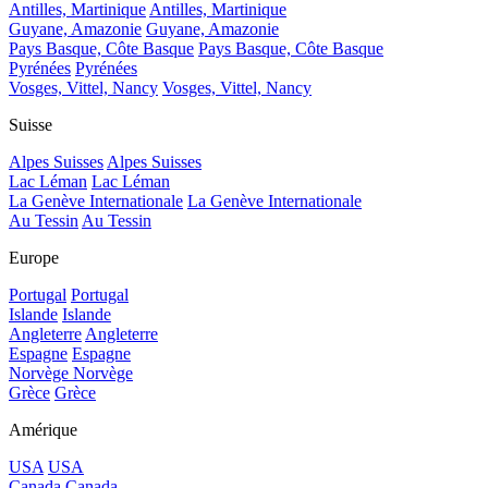
Antilles, Martinique
Antilles, Martinique
Guyane, Amazonie
Guyane, Amazonie
Pays Basque, Côte Basque
Pays Basque, Côte Basque
Pyrénées
Pyrénées
Vosges, Vittel, Nancy
Vosges, Vittel, Nancy
Suisse
Alpes Suisses
Alpes Suisses
Lac Léman
Lac Léman
La Genève Internationale
La Genève Internationale
Au Tessin
Au Tessin
Europe
Portugal
Portugal
Islande
Islande
Angleterre
Angleterre
Espagne
Espagne
Norvège
Norvège
Grèce
Grèce
Amérique
USA
USA
Canada
Canada