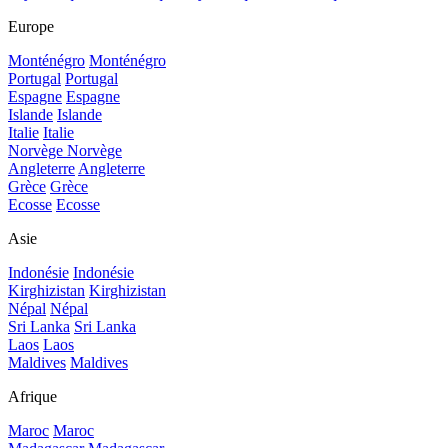
Europe
Monténégro
Monténégro
Portugal
Portugal
Espagne
Espagne
Islande
Islande
Italie
Italie
Norvège
Norvège
Angleterre
Angleterre
Grèce
Grèce
Ecosse
Ecosse
Asie
Indonésie
Indonésie
Kirghizistan
Kirghizistan
Népal
Népal
Sri Lanka
Sri Lanka
Laos
Laos
Maldives
Maldives
Afrique
Maroc
Maroc