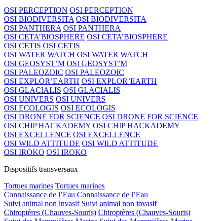
OSI PERCEPTION
OSI PERCEPTION
OSI BIODIVERSITA
OSI BIODIVERSITA
OSI PANTHERA
OSI PANTHERA
OSI CETA’BIOSPHERE
OSI CETA’BIOSPHERE
OSI CETIS
OSI CETIS
OSI WATER WATCH
OSI WATER WATCH
OSI GEOSYST’M
OSI GEOSYST’M
OSI PALEOZOIC
OSI PALEOZOIC
OSI EXPLOR’EARTH
OSI EXPLOR’EARTH
OSI GLACIALIS
OSI GLACIALIS
OSI UNIVERS
OSI UNIVERS
OSI ECOLOGIS
OSI ECOLOGIS
OSI DRONE FOR SCIENCE
OSI DRONE FOR SCIENCE
OSI CHIP HACKADEMY
OSI CHIP HACKADEMY
OSI EXCELLENCE
OSI EXCELLENCE
OSI WILD ATTITUDE
OSI WILD ATTITUDE
OSI IROKO
OSI IROKO
Dispositifs transversaux
Tortues marines
Tortues marines
Connaissance de l’Eau
Connaissance de l’Eau
Suivi animal non invasif
Suivi animal non invasif
Chiroptères (Chauves-Souris)
Chiroptères (Chauves-Souris)