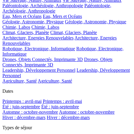
Vie Sauvage, Nature, Animaux
Vie Sauvage, Nature, Animaux
Paléontologie, Archéologie, Anthropologie
Paléontologie,
Archéologie, Anthropologie
Eau, Mers et Océans
Eau, Mers et Océans
Géologie, Astronomie, Physique
Géologie, Astronomie, Physique
Chimie, Labos
Chimie, Labos
Climat, Glaciers, Planète
Climat, Glaciers, Planète
Architecture, Energies Renouvelables
Architecture, Energies
Renouvelables
Robotique, Electronique, Informatique
Robotique, Electronique,
Informatique
Drones, Objets Connectés, Imprimante 3D
Drones, Objets
Connectés, Imprimante 3D
Leadership, Développement Personnel
Leadership, Développement
Personnel
Agriculture, Santé
Agriculture, Santé
Dates
Printemps : avril-mai
Printemps : avril-mai
Été : juin-septembre
Été : juin-septembre
Automne : octobre-novembre
Automne : octobre-novembre
Hiver : décembre-mars
Hiver : décembre-mars
Types de séjour