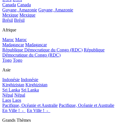
Canada
Canada
Guyane, Amazonie
Guyane, Amazonie
Mexique
Mexique
Brésil
Brésil
Afrique
Maroc
Maroc
Madagascar
Madagascar
République Démocratique du Congo (RDC)
République
Démocratique du Congo (RDC)
Togo
Togo
Asie
Indonésie
Indonésie
Kirghizistan
Kirghizistan
Sri Lanka
Sri Lanka
Népal
Népal
Laos
Laos
Pacifique, Océanie et Australie
Pacifique, Océanie et Australie
En Ville !_-_
En Ville !_-_
Grands Thèmes