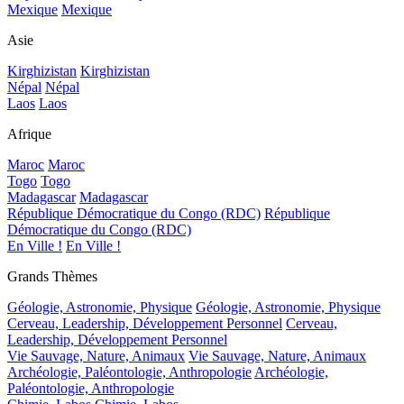
Mexique
Mexique
Asie
Kirghizistan
Kirghizistan
Népal
Népal
Laos
Laos
Afrique
Maroc
Maroc
Togo
Togo
Madagascar
Madagascar
République Démocratique du Congo (RDC)
République
Démocratique du Congo (RDC)
En Ville !
En Ville !
Grands Thèmes
Géologie, Astronomie, Physique
Géologie, Astronomie, Physique
Cerveau, Leadership, Développement Personnel
Cerveau,
Leadership, Développement Personnel
Vie Sauvage, Nature, Animaux
Vie Sauvage, Nature, Animaux
Archéologie, Paléontologie, Anthropologie
Archéologie,
Paléontologie, Anthropologie