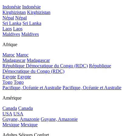
Indonésie
Indonésie
Kirghizistan
Kirghizistan
Népal
Népal
Sri Lanka
Sri Lanka
Laos
Laos
Maldives
Maldives
Afrique
Maroc
Maroc
Madagascar
Madagascar
République Démocratique du Congo (RDC)
République
Démocratique du Congo (RDC)
Egypte
Egypte
Togo
Togo
Pacifique, Océanie et Australie
Pacifique, Océanie et Australie
Amérique
Canada
Canada
USA
USA
Guyane, Amazonie
Guyane, Amazonie
Mexique
Mexique
Adultes Séjours Confort