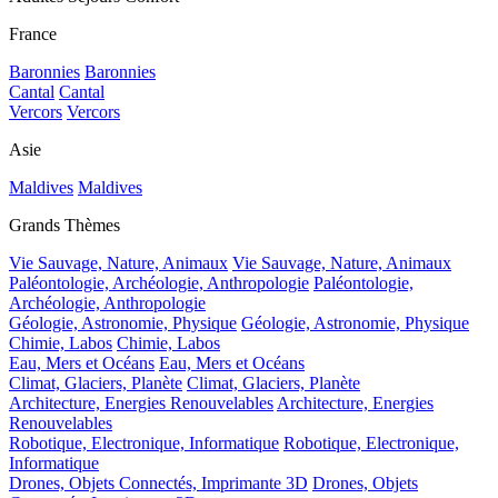
France
Baronnies
Baronnies
Cantal
Cantal
Vercors
Vercors
Asie
Maldives
Maldives
Grands Thèmes
Vie Sauvage, Nature, Animaux
Vie Sauvage, Nature, Animaux
Paléontologie, Archéologie, Anthropologie
Paléontologie,
Archéologie, Anthropologie
Géologie, Astronomie, Physique
Géologie, Astronomie, Physique
Chimie, Labos
Chimie, Labos
Eau, Mers et Océans
Eau, Mers et Océans
Climat, Glaciers, Planète
Climat, Glaciers, Planète
Architecture, Energies Renouvelables
Architecture, Energies
Renouvelables
Robotique, Electronique, Informatique
Robotique, Electronique,
Informatique
Drones, Objets Connectés, Imprimante 3D
Drones, Objets