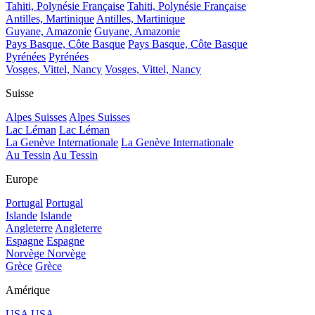
Tahiti, Polynésie Française
Tahiti, Polynésie Française
Antilles, Martinique
Antilles, Martinique
Guyane, Amazonie
Guyane, Amazonie
Pays Basque, Côte Basque
Pays Basque, Côte Basque
Pyrénées
Pyrénées
Vosges, Vittel, Nancy
Vosges, Vittel, Nancy
Suisse
Alpes Suisses
Alpes Suisses
Lac Léman
Lac Léman
La Genève Internationale
La Genève Internationale
Au Tessin
Au Tessin
Europe
Portugal
Portugal
Islande
Islande
Angleterre
Angleterre
Espagne
Espagne
Norvège
Norvège
Grèce
Grèce
Amérique
USA
USA