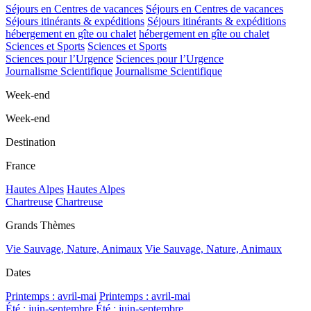
Séjours en Centres de vacances
Séjours en Centres de vacances
Séjours itinérants & expéditions
Séjours itinérants & expéditions
hébergement en gîte ou chalet
hébergement en gîte ou chalet
Sciences et Sports
Sciences et Sports
Sciences pour l’Urgence
Sciences pour l’Urgence
Journalisme Scientifique
Journalisme Scientifique
Week-end
Week-end
Destination
France
Hautes Alpes
Hautes Alpes
Chartreuse
Chartreuse
Grands Thèmes
Vie Sauvage, Nature, Animaux
Vie Sauvage, Nature, Animaux
Dates
Printemps : avril-mai
Printemps : avril-mai
Été : juin-septembre
Été : juin-septembre