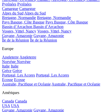
Pyrénées
Pyrénées
Camargue
Camargue
Alpes du Sud
Alpes du Sud
Bretagne, Normandie
Bretagne, Normandie
Pays Basque, Côte Basque
Pays Basque, Côte Basque
Bassin d’Arcachon
Bassin d’Arcachon
Vosges, Vittel, Nancy
Vosges, Vittel, Nancy
Guyane, Amazonie
Guyane, Amazonie
Île de la Réunion
Île de la Réunion
Europe
Angleterre
Angleterre
Norvège
Norvège
Italie
Italie
Grèce
Grèce
Portugal, Les Acores
Portugal, Les Acores
Ecosse
Ecosse
Australie, Pacifique et Océanie
Australie, Pacifique et Océanie
Amériques
Canada
Canada
USA
USA
Guyane, Amazonie
Guyane, Amazonie