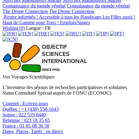
Suivi des Mammifères Marins
Suivi des Mammifères Marins
Connaissance du monde végétal
Connaissance du monde végétal
The Drone Connection
The Drone Connection
Restez informés !
Accessible à tous les Handicaps
Les Filles aussi !
Haut de Gamme pour Tous !
Emplois/Stages
Wishlist (
0
)
Langue : FR
Vos Voyages Scientifiques
L’inventeur des séjours de recherches participatives et solidaires
Statut Consultatif Spécial auprès de l’ONU (ECOSOC)
Courriel :
Ecrivez-nous
Québec :
+1 (438) 558-1643
Suisse :
022 519 0440
Belgique :
023 18 35 65
France :
01 85 08 36 30
Dates, Places, Tarifs :
en direct