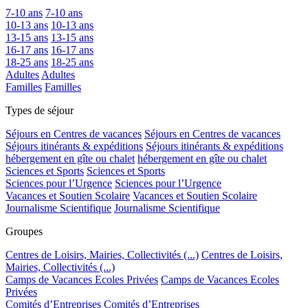
7-10 ans
7-10 ans
10-13 ans
10-13 ans
13-15 ans
13-15 ans
16-17 ans
16-17 ans
18-25 ans
18-25 ans
Adultes
Adultes
Familles
Familles
Types de séjour
Séjours en Centres de vacances
Séjours en Centres de vacances
Séjours itinérants & expéditions
Séjours itinérants & expéditions
hébergement en gîte ou chalet
hébergement en gîte ou chalet
Sciences et Sports
Sciences et Sports
Sciences pour l’Urgence
Sciences pour l’Urgence
Vacances et Soutien Scolaire
Vacances et Soutien Scolaire
Journalisme Scientifique
Journalisme Scientifique
Groupes
Centres de Loisirs, Mairies, Collectivités (...)
Centres de Loisirs,
Mairies, Collectivités (...)
Camps de Vacances Ecoles Privées
Camps de Vacances Ecoles
Privées
Comités d’Entreprises
Comités d’Entreprises