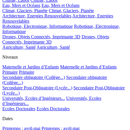
Chimie, Labos
Chimie, Labos
Eau, Mers et Océans
Eau, Mers et Océans
Climat, Glaciers, Planète
Climat, Glaciers, Planète
Architecture, Energies Renouvelables
Architecture, Energies
Renouvelables
Robotique, Electronique, Informatique
Robotique, Electronique,
Informatique
Drones, Objets Connectés, Imprimante 3D
Drones, Objets
Connectés, Imprimante 3D
Agriculture, Santé
Agriculture, Santé
Niveaux
Maternelle et Jardins d’Enfants
Maternelle et Jardins d’Enfants
Primaire
Primaire
Secondaire obligatoire (Collège...)
Secondaire obligatoire
(Collège...)
Secondaire Post-Obligatoire (Lycée...)
Secondaire Post-Obligatoire
(Lycée...)
Universités, Ecoles d’Ingénieurs...
Universités, Ecoles
d’Ingénieurs...
Ecoles Doctorales
Ecoles Doctorales
Dates
Printemps : avril-mai
Printemps : avril-mai