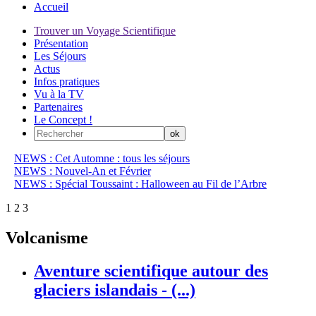
Accueil
Trouver un Voyage Scientifique
Présentation
Les Séjours
Actus
Infos pratiques
Vu à la TV
Partenaires
Le Concept !
NEWS : Cet Automne : tous les séjours
NEWS : Nouvel-An et Février
NEWS : Spécial Toussaint : Halloween au Fil de l’Arbre
1
2
3
Volcanisme
Aventure scientifique autour des
glaciers islandais - (...)