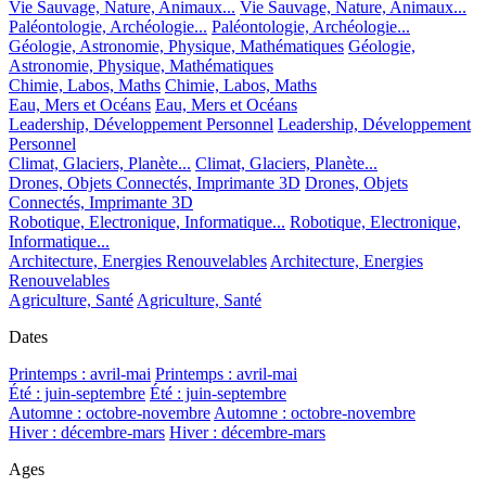
Vie Sauvage, Nature, Animaux...
Vie Sauvage, Nature, Animaux...
Paléontologie, Archéologie...
Paléontologie, Archéologie...
Géologie, Astronomie, Physique, Mathématiques
Géologie,
Astronomie, Physique, Mathématiques
Chimie, Labos, Maths
Chimie, Labos, Maths
Eau, Mers et Océans
Eau, Mers et Océans
Leadership, Développement Personnel
Leadership, Développement
Personnel
Climat, Glaciers, Planète...
Climat, Glaciers, Planète...
Drones, Objets Connectés, Imprimante 3D
Drones, Objets
Connectés, Imprimante 3D
Robotique, Electronique, Informatique...
Robotique, Electronique,
Informatique...
Architecture, Energies Renouvelables
Architecture, Energies
Renouvelables
Agriculture, Santé
Agriculture, Santé
Dates
Printemps : avril-mai
Printemps : avril-mai
Été : juin-septembre
Été : juin-septembre
Automne : octobre-novembre
Automne : octobre-novembre
Hiver : décembre-mars
Hiver : décembre-mars
Ages