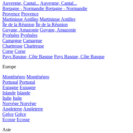
Auvergne, Cantal...
Auvergne, Cantal...
Bretagne - Normandie
Bretagne - Normandie
Provence
Provence
Martinique Antilles
Martinique Antilles
Île de la Réunion
Île de la Réunion
Guyane, Amazonie
Guyane, Amazonie
Pyrénées
Pyrénées
Camargue
Camargue
Chartreuse
Chartreuse
Corse
Corse
Pays Basque, Côte Basque
Pays Basque, Côte Basque
Europe
Monténégro
Monténégro
Portugal
Portugal
Espagne
Espagne
Islande
Islande
Italie
Italie
Norvège
Norvège
Angleterre
Angleterre
Grèce
Grèce
Ecosse
Ecosse
Asie