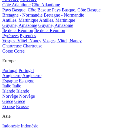
Côte Atlantique
Côte Atlantique
Pays Basque, Côte Basque
Pays Basque, Côte Basque
Bretagne - Normandie
Bretagne - Normandie
Antilles, Martinique
Antilles, Martinique
Guyane, Amazonie
Guyane, Amazonie
Île de la Réunion
Île de la Réunion
Pyrénées
Pyrénées
Vosges, Vittel, Nancy
Vosges, Vittel, Nancy
Chartreuse
Chartreuse
Corse
Corse
Europe
Portugal
Portugal
Angleterre
Angleterre
Espagne
Espagne
Italie
Italie
Islande
Islande
Norvège
Norvège
Grèce
Grèce
Ecosse
Ecosse
Asie
Indonésie
Indonésie