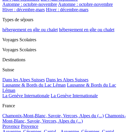
Automne : octobre-novembre
Automne : octobre-novembre
Hiver : décembre-mars
Hiver : décembre-mars
Types de séjours
hébergement en gîte ou chalet
hébergement en gîte ou chalet
Voyages Scolaires
Voyages Scolaires
Destinations
Suisse
Dans les Alpes Suisses
Dans les Alpes Suisses
Lausanne & Bords du Lac Léman
Lausanne & Bords du Lac
Léman
La Genève Internationale
La Genève Internationale
France
Chamonix-Mont-Blanc, Savoie, Vercors, Alpes du (...)
Chamonix-
Mont-Blanc, Savoie, Vercors, Alpes du (...)
Provence
Provence
Auvergne, Cévennes, Cantal...
Auvergne, Cévennes, Cantal...