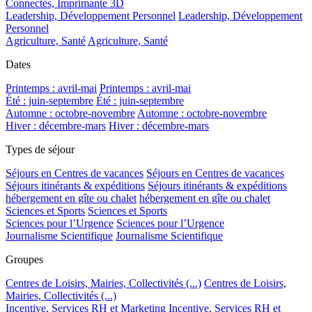
Connectés, Imprimante 3D
Leadership, Développement Personnel
Leadership, Développement
Personnel
Agriculture, Santé
Agriculture, Santé
Dates
Printemps : avril-mai
Printemps : avril-mai
Été : juin-septembre
Été : juin-septembre
Automne : octobre-novembre
Automne : octobre-novembre
Hiver : décembre-mars
Hiver : décembre-mars
Types de séjour
Séjours en Centres de vacances
Séjours en Centres de vacances
Séjours itinérants & expéditions
Séjours itinérants & expéditions
hébergement en gîte ou chalet
hébergement en gîte ou chalet
Sciences et Sports
Sciences et Sports
Sciences pour l’Urgence
Sciences pour l’Urgence
Journalisme Scientifique
Journalisme Scientifique
Groupes
Centres de Loisirs, Mairies, Collectivités (...)
Centres de Loisirs,
Mairies, Collectivités (...)
Incentive, Services RH et Marketing
Incentive, Services RH et