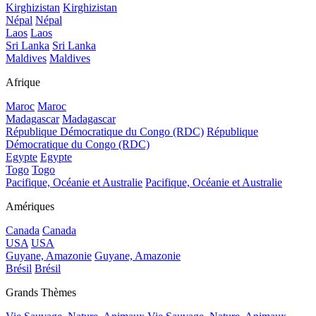
Kirghizistan
Kirghizistan
Népal
Népal
Laos
Laos
Sri Lanka
Sri Lanka
Maldives
Maldives
Afrique
Maroc
Maroc
Madagascar
Madagascar
République Démocratique du Congo (RDC)
République
Démocratique du Congo (RDC)
Egypte
Egypte
Togo
Togo
Pacifique, Océanie et Australie
Pacifique, Océanie et Australie
Amériques
Canada
Canada
USA
USA
Guyane, Amazonie
Guyane, Amazonie
Brésil
Brésil
Grands Thèmes