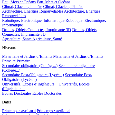
Eau, Mers et Océans
Eau, Mers et Océans
Climat, Glaciers, Planète
Climat, Glaciers, Planète
Architecture, Energies Renouvelables
Architecture, Energies
Renouvelables
Robotique, Electronique, Informatique
Robotique, Electronique,
Informatique
Drones, Objets Connectés, Imprimante 3D
Drones, Objets
Connectés, Imprimante 3D
Agriculture, Santé
Agriculture, Santé
Niveaux
Maternelle et Jardins d’Enfants
Maternelle et Jardins d’Enfants
Primaire
Primaire
Secondaire obligatoire (Collège...)
Secondaire obligatoire
(Collège...)
Secondaire Post-Obligatoire (Lycée...)
Secondaire Post-
Obligatoire (Lycée...)
Universités, Ecoles d’Ingénieurs...
Universités, Ecoles
d’Ingénieurs...
Ecoles Doctorales
Ecoles Doctorales
Dates
Printemps : avril-mai
Printemps : avril-mai