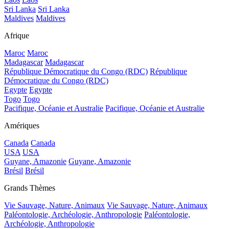
Sri Lanka
Sri Lanka
Maldives
Maldives
Afrique
Maroc
Maroc
Madagascar
Madagascar
République Démocratique du Congo (RDC)
République
Démocratique du Congo (RDC)
Egypte
Egypte
Togo
Togo
Pacifique, Océanie et Australie
Pacifique, Océanie et Australie
Amériques
Canada
Canada
USA
USA
Guyane, Amazonie
Guyane, Amazonie
Brésil
Brésil
Grands Thèmes
Vie Sauvage, Nature, Animaux
Vie Sauvage, Nature, Animaux
Paléontologie, Archéologie, Anthropologie
Paléontologie,
Archéologie, Anthropologie