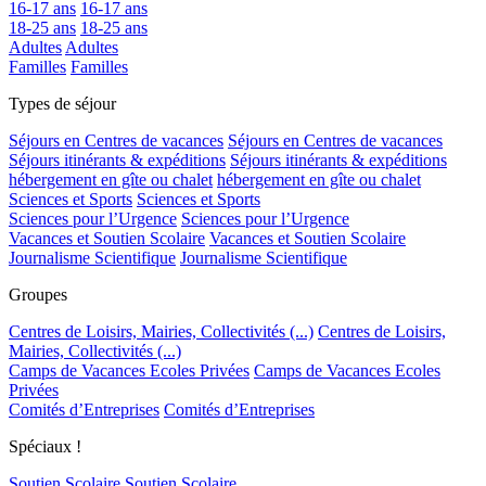
16-17 ans
16-17 ans
18-25 ans
18-25 ans
Adultes
Adultes
Familles
Familles
Types de séjour
Séjours en Centres de vacances
Séjours en Centres de vacances
Séjours itinérants & expéditions
Séjours itinérants & expéditions
hébergement en gîte ou chalet
hébergement en gîte ou chalet
Sciences et Sports
Sciences et Sports
Sciences pour l’Urgence
Sciences pour l’Urgence
Vacances et Soutien Scolaire
Vacances et Soutien Scolaire
Journalisme Scientifique
Journalisme Scientifique
Groupes
Centres de Loisirs, Mairies, Collectivités (...)
Centres de Loisirs,
Mairies, Collectivités (...)
Camps de Vacances Ecoles Privées
Camps de Vacances Ecoles
Privées
Comités d’Entreprises
Comités d’Entreprises
Spéciaux !
Soutien Scolaire
Soutien Scolaire