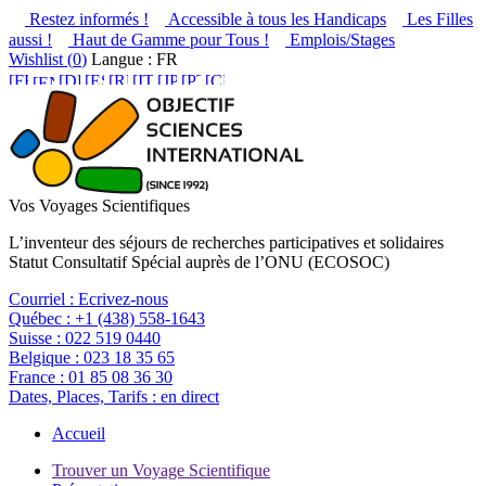
Restez informés !
Accessible à tous les Handicaps
Les Filles
aussi !
Haut de Gamme pour Tous !
Emplois/Stages
Wishlist (
0
)
Langue : FR
Vos Voyages Scientifiques
L’inventeur des séjours de recherches participatives et solidaires
Statut Consultatif Spécial auprès de l’ONU (ECOSOC)
Courriel :
Ecrivez-nous
Québec :
+1 (438) 558-1643
Suisse :
022 519 0440
Belgique :
023 18 35 65
France :
01 85 08 36 30
Dates, Places, Tarifs :
en direct
Accueil
Trouver un Voyage Scientifique