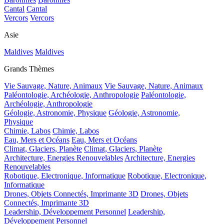
Cantal
Cantal
Vercors
Vercors
Asie
Maldives
Maldives
Grands Thèmes
Vie Sauvage, Nature, Animaux
Vie Sauvage, Nature, Animaux
Paléontologie, Archéologie, Anthropologie
Paléontologie,
Archéologie, Anthropologie
Géologie, Astronomie, Physique
Géologie, Astronomie,
Physique
Chimie, Labos
Chimie, Labos
Eau, Mers et Océans
Eau, Mers et Océans
Climat, Glaciers, Planète
Climat, Glaciers, Planète
Architecture, Energies Renouvelables
Architecture, Energies
Renouvelables
Robotique, Electronique, Informatique
Robotique, Electronique,
Informatique
Drones, Objets Connectés, Imprimante 3D
Drones, Objets
Connectés, Imprimante 3D
Leadership, Développement Personnel
Leadership,
Développement Personnel