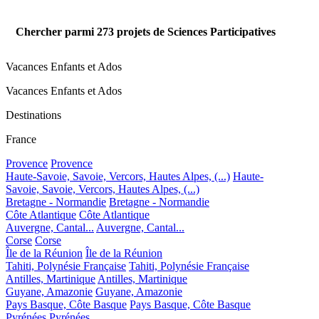
Chercher parmi
273
projets de Sciences Participatives
Vacances Enfants et Ados
Vacances Enfants et Ados
Destinations
France
Provence
Provence
Haute-Savoie, Savoie, Vercors, Hautes Alpes, (...)
Haute-
Savoie, Savoie, Vercors, Hautes Alpes, (...)
Bretagne - Normandie
Bretagne - Normandie
Côte Atlantique
Côte Atlantique
Auvergne, Cantal...
Auvergne, Cantal...
Corse
Corse
Île de la Réunion
Île de la Réunion
Tahiti, Polynésie Française
Tahiti, Polynésie Française
Antilles, Martinique
Antilles, Martinique
Guyane, Amazonie
Guyane, Amazonie
Pays Basque, Côte Basque
Pays Basque, Côte Basque
Pyrénées
Pyrénées