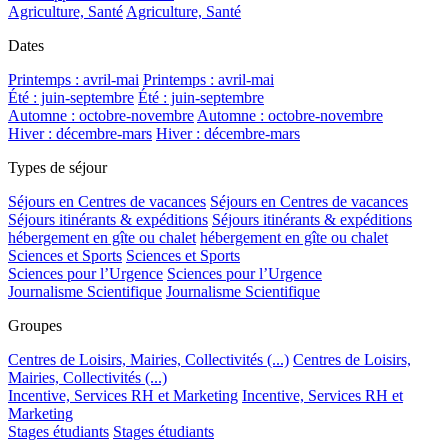
Agriculture, Santé
Agriculture, Santé
Dates
Printemps : avril-mai
Printemps : avril-mai
Été : juin-septembre
Été : juin-septembre
Automne : octobre-novembre
Automne : octobre-novembre
Hiver : décembre-mars
Hiver : décembre-mars
Types de séjour
Séjours en Centres de vacances
Séjours en Centres de vacances
Séjours itinérants & expéditions
Séjours itinérants & expéditions
hébergement en gîte ou chalet
hébergement en gîte ou chalet
Sciences et Sports
Sciences et Sports
Sciences pour l’Urgence
Sciences pour l’Urgence
Journalisme Scientifique
Journalisme Scientifique
Groupes
Centres de Loisirs, Mairies, Collectivités (...)
Centres de Loisirs,
Mairies, Collectivités (...)
Incentive, Services RH et Marketing
Incentive, Services RH et
Marketing
Stages étudiants
Stages étudiants