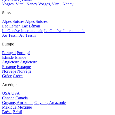
Vosges, Vittel, Nancy
Vosges, Vittel, Nancy
Suisse
Alpes Suisses
Alpes Suisses
Lac Léman
Lac Léman
La Genève Internationale
La Genève Internationale
Au Tessin
Au Tessin
Europe
Portugal
Portugal
Islande
Islande
Angleterre
Angleterre
Espagne
Espagne
Norvège
Norvège
Grèce
Grèce
Amérique
USA
USA
Canada
Canada
Guyane, Amazonie
Guyane, Amazonie
Mexique
Mexique
Brésil
Brésil