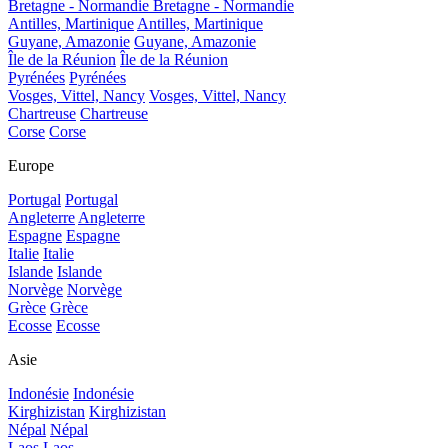
Bretagne - Normandie
Bretagne - Normandie
Antilles, Martinique
Antilles, Martinique
Guyane, Amazonie
Guyane, Amazonie
Île de la Réunion
Île de la Réunion
Pyrénées
Pyrénées
Vosges, Vittel, Nancy
Vosges, Vittel, Nancy
Chartreuse
Chartreuse
Corse
Corse
Europe
Portugal
Portugal
Angleterre
Angleterre
Espagne
Espagne
Italie
Italie
Islande
Islande
Norvège
Norvège
Grèce
Grèce
Ecosse
Ecosse
Asie
Indonésie
Indonésie
Kirghizistan
Kirghizistan
Népal
Népal
Laos
Laos