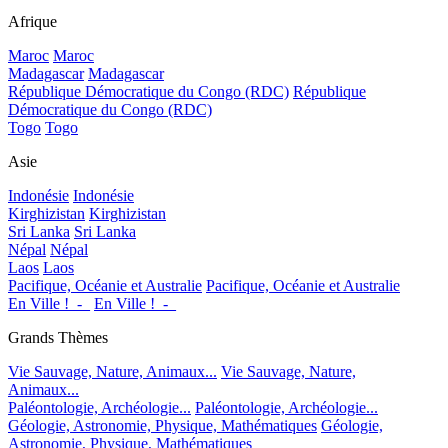
Afrique
Maroc
Maroc
Madagascar
Madagascar
République Démocratique du Congo (RDC)
République
Démocratique du Congo (RDC)
Togo
Togo
Asie
Indonésie
Indonésie
Kirghizistan
Kirghizistan
Sri Lanka
Sri Lanka
Népal
Népal
Laos
Laos
Pacifique, Océanie et Australie
Pacifique, Océanie et Australie
En Ville !_-_
En Ville !_-_
Grands Thèmes
Vie Sauvage, Nature, Animaux...
Vie Sauvage, Nature,
Animaux...
Paléontologie, Archéologie...
Paléontologie, Archéologie...
Géologie, Astronomie, Physique, Mathématiques
Géologie,
Astronomie, Physique, Mathématiques