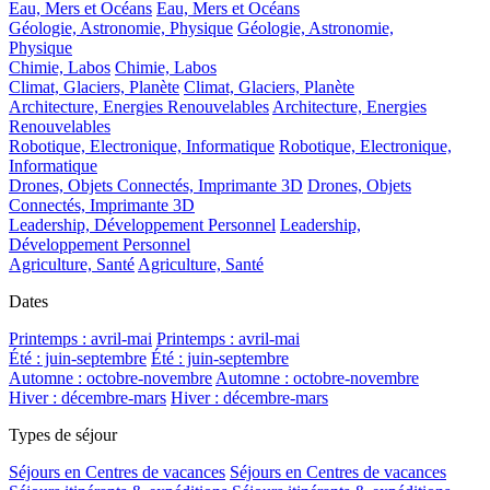
Eau, Mers et Océans
Eau, Mers et Océans
Géologie, Astronomie, Physique
Géologie, Astronomie,
Physique
Chimie, Labos
Chimie, Labos
Climat, Glaciers, Planète
Climat, Glaciers, Planète
Architecture, Energies Renouvelables
Architecture, Energies
Renouvelables
Robotique, Electronique, Informatique
Robotique, Electronique,
Informatique
Drones, Objets Connectés, Imprimante 3D
Drones, Objets
Connectés, Imprimante 3D
Leadership, Développement Personnel
Leadership,
Développement Personnel
Agriculture, Santé
Agriculture, Santé
Dates
Printemps : avril-mai
Printemps : avril-mai
Été : juin-septembre
Été : juin-septembre
Automne : octobre-novembre
Automne : octobre-novembre
Hiver : décembre-mars
Hiver : décembre-mars
Types de séjour
Séjours en Centres de vacances
Séjours en Centres de vacances