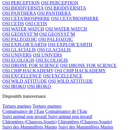
OSI PERCEPTION
OSI PERCEPTION
OSI BIODIVERSITA
OSI BIODIVERSITA
OSI PANTHERA
OSI PANTHERA
OSI CETA’BIOSPHERE
OSI CETA’BIOSPHERE
OSI CETIS
OSI CETIS
OSI WATER WATCH
OSI WATER WATCH
OSI GEOSYST’M
OSI GEOSYST’M
OSI PALEOZOIC
OSI PALEOZOIC
OSI EXPLOR’EARTH
OSI EXPLOR’EARTH
OSI GLACIALIS
OSI GLACIALIS
OSI UNIVERS
OSI UNIVERS
OSI ECOLOGIS
OSI ECOLOGIS
OSI DRONE FOR SCIENCE
OSI DRONE FOR SCIENCE
OSI CHIP HACKADEMY
OSI CHIP HACKADEMY
OSI EXCELLENCE
OSI EXCELLENCE
OSI WILD ATTITUDE
OSI WILD ATTITUDE
OSI IROKO
OSI IROKO
Dispositifs transversaux
Tortues marines
Tortues marines
Connaissance de l’Eau
Connaissance de l’Eau
Suivi animal non invasif
Suivi animal non invasif
Chiroptères (Chauves-Souris)
Chiroptères (Chauves-Souris)
Suivi des Mammifères Marins
Suivi des Mammifères Marins