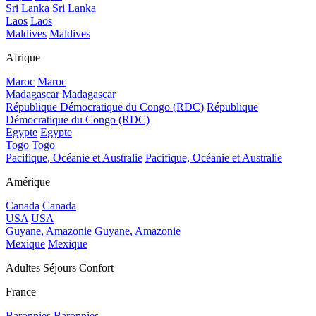
Sri Lanka
Sri Lanka
Laos
Laos
Maldives
Maldives
Afrique
Maroc
Maroc
Madagascar
Madagascar
République Démocratique du Congo (RDC)
République
Démocratique du Congo (RDC)
Egypte
Egypte
Togo
Togo
Pacifique, Océanie et Australie
Pacifique, Océanie et Australie
Amérique
Canada
Canada
USA
USA
Guyane, Amazonie
Guyane, Amazonie
Mexique
Mexique
Adultes Séjours Confort
France
Baronnies
Baronnies