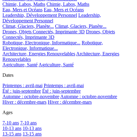
Chimie, Labos, Maths
Chimie, Labos, Maths
Eau, Mers et Océans
Eau, Mers et Océans
Leadership, Développement Personnel
Leadership,
Développement Personnel
Climat, Glaciers, Planète...
Climat, Glaciers, Planète...
Drones, Objets Connectés, Imprimante 3D
Drones, Objets
Connectés, Imprimante 3D
Robotique, Electronique, Informatique...
Robotique,
Electronique, Informatique...
Architecture, Energies Renouvelables
Architecture, Energies
Renouvelables
Agriculture, Santé
Agriculture, Santé
Dates
Printemps : avril-mai
Printemps : avril-mai
Été : juin-septembre
Été : juin-septembre
Automne : octobre-novembre
Automne : octobre-novembre
Hiver : décembre-mars
Hiver : décembre-mars
Ages
7-10 ans
7-10 ans
10-13 ans
10-13 ans
13-15 ans
13-15 ans