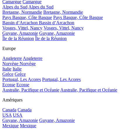
Camargue
Camargue
Alpes du Sud
Alpes du Sud
Bretagne, Normandie
Bretagne, Normandie
Pays Basque, Côte Basque
Pays Basque, Côte Basque
Bassin d’Arcachon
Bassin d’Arcachon
Vosges, Vittel, Nancy
Vosges, Vittel, Nancy
Guyane, Amazonie
Guyane, Amazonie
Île de la Réunion
Île de la Réunion
Europe
Angleterre
Angleterre
Norvège
Norvège
Italie
Italie
Grèce
Grèce
Portugal, Les Acores
Portugal, Les Acores
Ecosse
Ecosse
Australie, Pacifique et Océanie
Australie, Pacifique et Océanie
Amériques
Canada
Canada
USA
USA
Guyane, Amazonie
Guyane, Amazonie
Mexique
Mexique