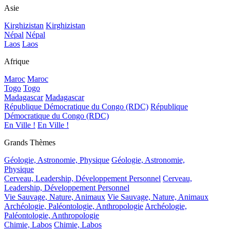
Asie
Kirghizistan
Kirghizistan
Népal
Népal
Laos
Laos
Afrique
Maroc
Maroc
Togo
Togo
Madagascar
Madagascar
République Démocratique du Congo (RDC)
République
Démocratique du Congo (RDC)
En Ville !
En Ville !
Grands Thèmes
Géologie, Astronomie, Physique
Géologie, Astronomie,
Physique
Cerveau, Leadership, Développement Personnel
Cerveau,
Leadership, Développement Personnel
Vie Sauvage, Nature, Animaux
Vie Sauvage, Nature, Animaux
Archéologie, Paléontologie, Anthropologie
Archéologie,
Paléontologie, Anthropologie
Chimie, Labos
Chimie, Labos