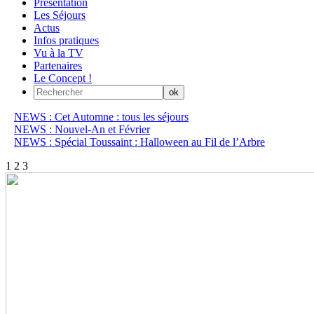
Présentation
Les Séjours
Actus
Infos pratiques
Vu à la TV
Partenaires
Le Concept !
NEWS : Cet Automne : tous les séjours
NEWS : Nouvel-An et Février
NEWS : Spécial Toussaint : Halloween au Fil de l’Arbre
1
2
3