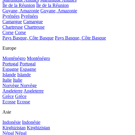
Île de la Réunion
Île de la Réunion
Guyane, Amazonie
Guyane, Amazonie
Pyrénées
Pyrénées
Camargue
Camargue
Chartreuse
Chartreuse
Corse
Corse
Pays Basque, Côte Basque
Pays Basque, Côte Basque
Europe
Monténégro
Monténégro
Portugal
Portugal
Espagne
Espagne
Islande
Islande
Italie
Italie
Norvège
Norvège
Angleterre
Angleterre
Grèce
Grèce
Ecosse
Ecosse
Asie
Indonésie
Indonésie
Kirghizistan
Kirghizistan
Népal
Népal