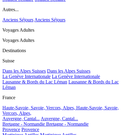
Autres...
Anciens Séjours
Anciens Séjours
Voyages Adultes
Voyages Adultes
Destinations
Suisse
Dans les Alpes Suisses
Dans les Alpes Suisses
La Genève Internationale
La Genève Internationale
Lausanne & Bords du Lac Léman
Lausanne & Bords du Lac
Léman
France
Haute-Savoie, Savoie, Vercors, Alpes,
Haute-Savoie, Savoie,
Vercors, Alpes,
Auvergne, Cantal...
Auvergne, Cantal...
Bretagne - Normandie
Bretagne - Normandie
Provence
Provence
Martinique Antilles
Martinique Antilles