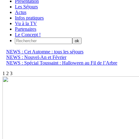
Présentation
Les Séjours
Actus
Infos pratiques
Vu à la TV
Partenaires
Le Concept !
NEWS : Cet Automne : tous les séjours
NEWS : Nouvel-An et Février
NEWS : Spécial Toussaint : Halloween au Fil de l’Arbre
1
2
3