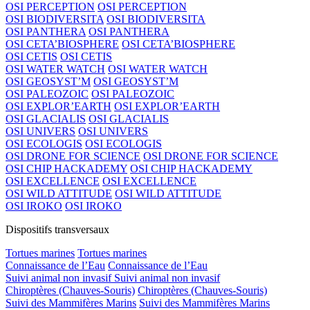
OSI PERCEPTION
OSI PERCEPTION
OSI BIODIVERSITA
OSI BIODIVERSITA
OSI PANTHERA
OSI PANTHERA
OSI CETA’BIOSPHERE
OSI CETA’BIOSPHERE
OSI CETIS
OSI CETIS
OSI WATER WATCH
OSI WATER WATCH
OSI GEOSYST’M
OSI GEOSYST’M
OSI PALEOZOIC
OSI PALEOZOIC
OSI EXPLOR’EARTH
OSI EXPLOR’EARTH
OSI GLACIALIS
OSI GLACIALIS
OSI UNIVERS
OSI UNIVERS
OSI ECOLOGIS
OSI ECOLOGIS
OSI DRONE FOR SCIENCE
OSI DRONE FOR SCIENCE
OSI CHIP HACKADEMY
OSI CHIP HACKADEMY
OSI EXCELLENCE
OSI EXCELLENCE
OSI WILD ATTITUDE
OSI WILD ATTITUDE
OSI IROKO
OSI IROKO
Dispositifs transversaux
Tortues marines
Tortues marines
Connaissance de l’Eau
Connaissance de l’Eau
Suivi animal non invasif
Suivi animal non invasif
Chiroptères (Chauves-Souris)
Chiroptères (Chauves-Souris)
Suivi des Mammifères Marins
Suivi des Mammifères Marins