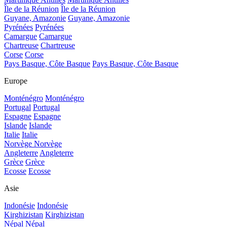
Île de la Réunion
Île de la Réunion
Guyane, Amazonie
Guyane, Amazonie
Pyrénées
Pyrénées
Camargue
Camargue
Chartreuse
Chartreuse
Corse
Corse
Pays Basque, Côte Basque
Pays Basque, Côte Basque
Europe
Monténégro
Monténégro
Portugal
Portugal
Espagne
Espagne
Islande
Islande
Italie
Italie
Norvège
Norvège
Angleterre
Angleterre
Grèce
Grèce
Ecosse
Ecosse
Asie
Indonésie
Indonésie
Kirghizistan
Kirghizistan
Népal
Népal