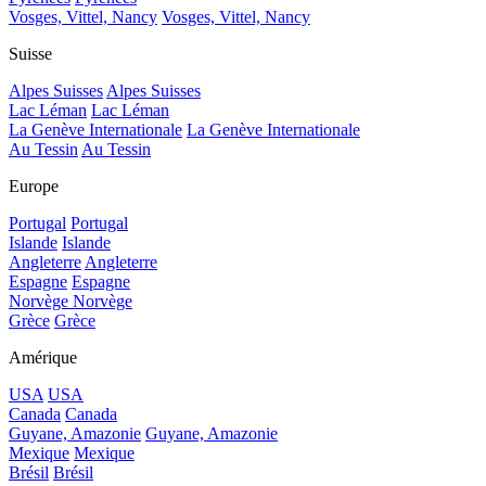
Vosges, Vittel, Nancy
Vosges, Vittel, Nancy
Suisse
Alpes Suisses
Alpes Suisses
Lac Léman
Lac Léman
La Genève Internationale
La Genève Internationale
Au Tessin
Au Tessin
Europe
Portugal
Portugal
Islande
Islande
Angleterre
Angleterre
Espagne
Espagne
Norvège
Norvège
Grèce
Grèce
Amérique
USA
USA
Canada
Canada
Guyane, Amazonie
Guyane, Amazonie
Mexique
Mexique
Brésil
Brésil