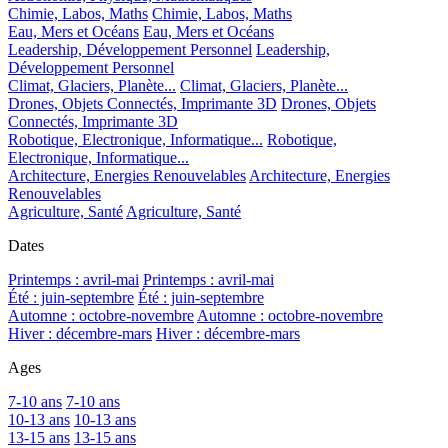
Chimie, Labos, Maths
Chimie, Labos, Maths
Eau, Mers et Océans
Eau, Mers et Océans
Leadership, Développement Personnel
Leadership,
Développement Personnel
Climat, Glaciers, Planète...
Climat, Glaciers, Planète...
Drones, Objets Connectés, Imprimante 3D
Drones, Objets
Connectés, Imprimante 3D
Robotique, Electronique, Informatique...
Robotique,
Electronique, Informatique...
Architecture, Energies Renouvelables
Architecture, Energies
Renouvelables
Agriculture, Santé
Agriculture, Santé
Dates
Printemps : avril-mai
Printemps : avril-mai
Été : juin-septembre
Été : juin-septembre
Automne : octobre-novembre
Automne : octobre-novembre
Hiver : décembre-mars
Hiver : décembre-mars
Ages
7-10 ans
7-10 ans
10-13 ans
10-13 ans
13-15 ans
13-15 ans