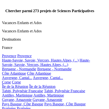
Chercher parmi
273
projets de Sciences Participatives
Vacances Enfants et Ados
Vacances Enfants et Ados
Destinations
France
Provence
Provence
Haute-Savoie, Savoie, Vercors, Hautes Alpes, (...)
Haute-
Savoie, Savoie, Vercors, Hautes Alpes, (...)
Bretagne - Normandie
Bretagne - Normandie
Côte Atlantique
Côte Atlantique
Auvergne, Cantal...
Auvergne, Cantal...
Corse
Corse
Île de la Réunion
Île de la Réunion
Tahiti, Polynésie Française
Tahiti, Polynésie Française
Antilles, Martinique
Antilles, Martinique
Guyane, Amazonie
Guyane, Amazonie
Pays Basque, Côte Basque
Pays Basque, Côte Basque
Pyrénées
Pyrénées