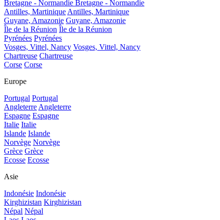
Bretagne - Normandie
Bretagne - Normandie
Antilles, Martinique
Antilles, Martinique
Guyane, Amazonie
Guyane, Amazonie
Île de la Réunion
Île de la Réunion
Pyrénées
Pyrénées
Vosges, Vittel, Nancy
Vosges, Vittel, Nancy
Chartreuse
Chartreuse
Corse
Corse
Europe
Portugal
Portugal
Angleterre
Angleterre
Espagne
Espagne
Italie
Italie
Islande
Islande
Norvège
Norvège
Grèce
Grèce
Ecosse
Ecosse
Asie
Indonésie
Indonésie
Kirghizistan
Kirghizistan
Népal
Népal
Laos
Laos