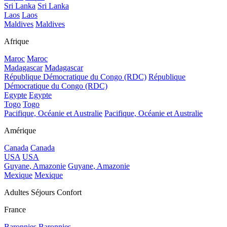
Sri Lanka
Sri Lanka
Laos
Laos
Maldives
Maldives
Afrique
Maroc
Maroc
Madagascar
Madagascar
République Démocratique du Congo (RDC)
République
Démocratique du Congo (RDC)
Egypte
Egypte
Togo
Togo
Pacifique, Océanie et Australie
Pacifique, Océanie et Australie
Amérique
Canada
Canada
USA
USA
Guyane, Amazonie
Guyane, Amazonie
Mexique
Mexique
Adultes Séjours Confort
France
Baronnies
Baronnies