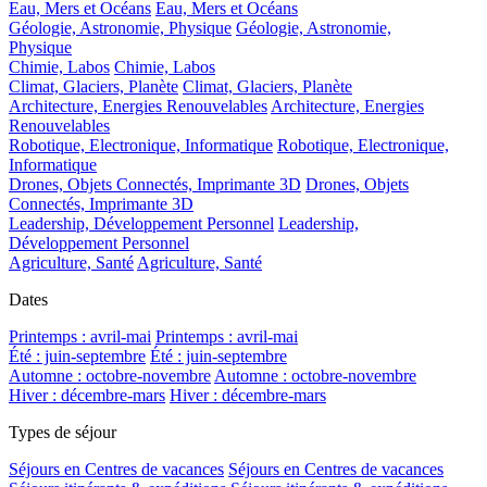
Eau, Mers et Océans
Eau, Mers et Océans
Géologie, Astronomie, Physique
Géologie, Astronomie,
Physique
Chimie, Labos
Chimie, Labos
Climat, Glaciers, Planète
Climat, Glaciers, Planète
Architecture, Energies Renouvelables
Architecture, Energies
Renouvelables
Robotique, Electronique, Informatique
Robotique, Electronique,
Informatique
Drones, Objets Connectés, Imprimante 3D
Drones, Objets
Connectés, Imprimante 3D
Leadership, Développement Personnel
Leadership,
Développement Personnel
Agriculture, Santé
Agriculture, Santé
Dates
Printemps : avril-mai
Printemps : avril-mai
Été : juin-septembre
Été : juin-septembre
Automne : octobre-novembre
Automne : octobre-novembre
Hiver : décembre-mars
Hiver : décembre-mars
Types de séjour
Séjours en Centres de vacances
Séjours en Centres de vacances