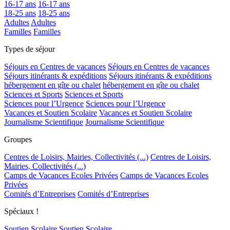
16-17 ans
16-17 ans
18-25 ans
18-25 ans
Adultes
Adultes
Familles
Familles
Types de séjour
Séjours en Centres de vacances
Séjours en Centres de vacances
Séjours itinérants & expéditions
Séjours itinérants & expéditions
hébergement en gîte ou chalet
hébergement en gîte ou chalet
Sciences et Sports
Sciences et Sports
Sciences pour l’Urgence
Sciences pour l’Urgence
Vacances et Soutien Scolaire
Vacances et Soutien Scolaire
Journalisme Scientifique
Journalisme Scientifique
Groupes
Centres de Loisirs, Mairies, Collectivités (...)
Centres de Loisirs,
Mairies, Collectivités (...)
Camps de Vacances Ecoles Privées
Camps de Vacances Ecoles
Privées
Comités d’Entreprises
Comités d’Entreprises
Spéciaux !
Soutien Scolaire
Soutien Scolaire