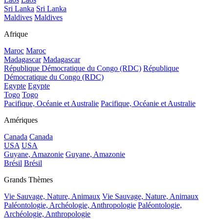
Sri Lanka
Sri Lanka
Maldives
Maldives
Afrique
Maroc
Maroc
Madagascar
Madagascar
République Démocratique du Congo (RDC)
République
Démocratique du Congo (RDC)
Egypte
Egypte
Togo
Togo
Pacifique, Océanie et Australie
Pacifique, Océanie et Australie
Amériques
Canada
Canada
USA
USA
Guyane, Amazonie
Guyane, Amazonie
Brésil
Brésil
Grands Thèmes
Vie Sauvage, Nature, Animaux
Vie Sauvage, Nature, Animaux
Paléontologie, Archéologie, Anthropologie
Paléontologie,
Archéologie, Anthropologie