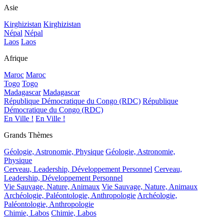
Asie
Kirghizistan
Kirghizistan
Népal
Népal
Laos
Laos
Afrique
Maroc
Maroc
Togo
Togo
Madagascar
Madagascar
République Démocratique du Congo (RDC)
République
Démocratique du Congo (RDC)
En Ville !
En Ville !
Grands Thèmes
Géologie, Astronomie, Physique
Géologie, Astronomie,
Physique
Cerveau, Leadership, Développement Personnel
Cerveau,
Leadership, Développement Personnel
Vie Sauvage, Nature, Animaux
Vie Sauvage, Nature, Animaux
Archéologie, Paléontologie, Anthropologie
Archéologie,
Paléontologie, Anthropologie
Chimie, Labos
Chimie, Labos