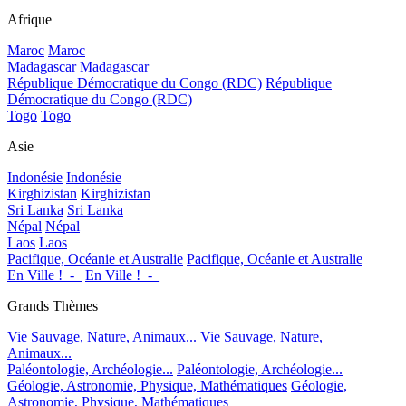
Afrique
Maroc
Maroc
Madagascar
Madagascar
République Démocratique du Congo (RDC)
République
Démocratique du Congo (RDC)
Togo
Togo
Asie
Indonésie
Indonésie
Kirghizistan
Kirghizistan
Sri Lanka
Sri Lanka
Népal
Népal
Laos
Laos
Pacifique, Océanie et Australie
Pacifique, Océanie et Australie
En Ville !_-_
En Ville !_-_
Grands Thèmes
Vie Sauvage, Nature, Animaux...
Vie Sauvage, Nature,
Animaux...
Paléontologie, Archéologie...
Paléontologie, Archéologie...
Géologie, Astronomie, Physique, Mathématiques
Géologie,
Astronomie, Physique, Mathématiques