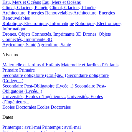
Eau, Mers et Océans
Eau, Mers et Océans
Climat, Glaciers, Planète
Climat, Glaciers, Planète
Architecture, Energies Renouvelables
Architecture, Energies
Renouvelables
Robotique, Electronique, Informatique
Robotique, Electronique,
Informatique
Drones, Objets Connectés, Imprimante 3D
Drones, Objets
Connectés, Imprimante 3D
Agriculture, Santé
Agriculture, Santé
Niveaux
Maternelle et Jardins d’Enfants
Maternelle et Jardins d’Enfants
Primaire
Primaire
Secondaire obligatoire (Collège...)
Secondaire obligatoire
(Collège...)
Secondaire Post-Obligatoire (Lycée...)
Secondaire Post-
Obligatoire (Lycée...)
Universités, Ecoles d’Ingénieurs...
Universités, Ecoles
d’Ingénieurs...
Ecoles Doctorales
Ecoles Doctorales
Dates
Printemps : avril-mai
Printemps : avril-mai