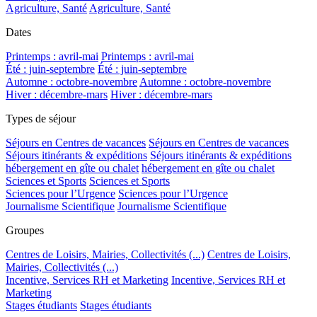
Agriculture, Santé
Agriculture, Santé
Dates
Printemps : avril-mai
Printemps : avril-mai
Été : juin-septembre
Été : juin-septembre
Automne : octobre-novembre
Automne : octobre-novembre
Hiver : décembre-mars
Hiver : décembre-mars
Types de séjour
Séjours en Centres de vacances
Séjours en Centres de vacances
Séjours itinérants & expéditions
Séjours itinérants & expéditions
hébergement en gîte ou chalet
hébergement en gîte ou chalet
Sciences et Sports
Sciences et Sports
Sciences pour l’Urgence
Sciences pour l’Urgence
Journalisme Scientifique
Journalisme Scientifique
Groupes
Centres de Loisirs, Mairies, Collectivités (...)
Centres de Loisirs,
Mairies, Collectivités (...)
Incentive, Services RH et Marketing
Incentive, Services RH et
Marketing
Stages étudiants
Stages étudiants