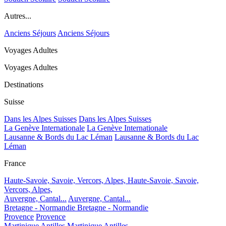
Autres...
Anciens Séjours
Anciens Séjours
Voyages Adultes
Voyages Adultes
Destinations
Suisse
Dans les Alpes Suisses
Dans les Alpes Suisses
La Genève Internationale
La Genève Internationale
Lausanne & Bords du Lac Léman
Lausanne & Bords du Lac
Léman
France
Haute-Savoie, Savoie, Vercors, Alpes,
Haute-Savoie, Savoie,
Vercors, Alpes,
Auvergne, Cantal...
Auvergne, Cantal...
Bretagne - Normandie
Bretagne - Normandie
Provence
Provence
Martinique Antilles
Martinique Antilles