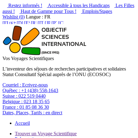
Restez informés !
Accessible à tous les Handicaps
Les Filles
aussi !
Haut de Gamme pour Tous !
Emplois/Stages
Wishlist (
0
)
Langue : FR
Vos Voyages Scientifiques
L’inventeur des séjours de recherches participatives et solidaires
Statut Consultatif Spécial auprès de l’ONU (ECOSOC)
Courriel :
Ecrivez-nous
Québec :
+1 (438) 558-1643
Suisse :
022 519 0440
Belgique :
023 18 35 65
France :
01 85 08 36 30
Dates, Places, Tarifs :
en direct
Accueil
Trouver un Voyage Scientifique