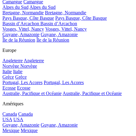
Camargue
Camargue
Alpes du Sud
Alpes du Sud
Bretagne, Normandie
Bretagne, Normandie
Pays Basque, Côte Basque
Pays Basque, Côte Basque
Bassin d’Arcachon
Bassin d’Arcachon
Vosges, Vittel, Nancy
Vosges, Vittel, Nancy
Guyane, Amazonie
Guyane, Amazonie
Île de la Réunion
Île de la Réunion
Europe
Angleterre
Angleterre
Norvège
Norvège
Italie
Italie
Grèce
Grèce
Portugal, Les Acores
Portugal, Les Acores
Ecosse
Ecosse
Australie, Pacifique et Océanie
Australie, Pacifique et Océanie
Amériques
Canada
Canada
USA
USA
Guyane, Amazonie
Guyane, Amazonie
Mexique
Mexique