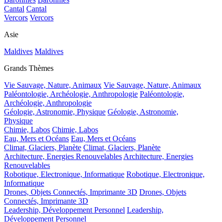
Cantal
Cantal
Vercors
Vercors
Asie
Maldives
Maldives
Grands Thèmes
Vie Sauvage, Nature, Animaux
Vie Sauvage, Nature, Animaux
Paléontologie, Archéologie, Anthropologie
Paléontologie,
Archéologie, Anthropologie
Géologie, Astronomie, Physique
Géologie, Astronomie,
Physique
Chimie, Labos
Chimie, Labos
Eau, Mers et Océans
Eau, Mers et Océans
Climat, Glaciers, Planète
Climat, Glaciers, Planète
Architecture, Energies Renouvelables
Architecture, Energies
Renouvelables
Robotique, Electronique, Informatique
Robotique, Electronique,
Informatique
Drones, Objets Connectés, Imprimante 3D
Drones, Objets
Connectés, Imprimante 3D
Leadership, Développement Personnel
Leadership,
Développement Personnel