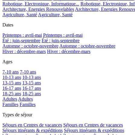
Robotique, Electronique, Informatique...
Robotique, Electronique, Inf
Architecture, Energies Renouvelables
Architecture, Energies Renouve
Agriculture, Santé
Agriculture, Santé
Dates
Printemps : avril-mai
Printemps : avril-mai
Été : juin-septembre
Été : juin-septembre
Automne : octobre-novembre
Automne : octobre-novembre
Hiver : décembre-mars
Hiver : décembre-mars
Ages
7-10 ans
7-10 ans
10-13 ans
10-13 ans
13-15 ans
13-15 ans
16-17 ans
16-17 ans
18-25 ans
18-25 ans
Adultes
Adultes
Familles
Familles
Types de séjour
Séjours en Centres de vacances
Séjours en Centres de vacances
Séjours itinérants & expéditions
Séjours itinérants & expéditions