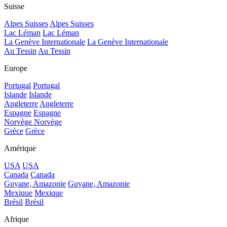
Suisse
Alpes Suisses
Alpes Suisses
Lac Léman
Lac Léman
La Genève Internationale
La Genève Internationale
Au Tessin
Au Tessin
Europe
Portugal
Portugal
Islande
Islande
Angleterre
Angleterre
Espagne
Espagne
Norvège
Norvège
Grèce
Grèce
Amérique
USA
USA
Canada
Canada
Guyane, Amazonie
Guyane, Amazonie
Mexique
Mexique
Brésil
Brésil
Afrique