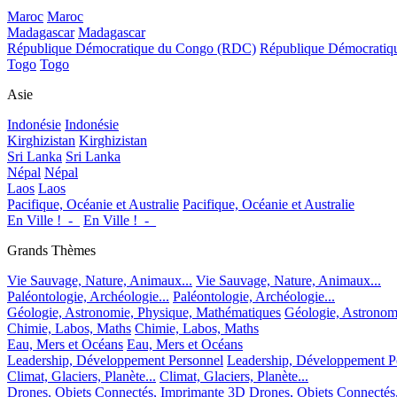
Maroc
Maroc
Madagascar
Madagascar
République Démocratique du Congo (RDC)
République Démocrati
Togo
Togo
Asie
Indonésie
Indonésie
Kirghizistan
Kirghizistan
Sri Lanka
Sri Lanka
Népal
Népal
Laos
Laos
Pacifique, Océanie et Australie
Pacifique, Océanie et Australie
En Ville !_-_
En Ville !_-_
Grands Thèmes
Vie Sauvage, Nature, Animaux...
Vie Sauvage, Nature, Animaux...
Paléontologie, Archéologie...
Paléontologie, Archéologie...
Géologie, Astronomie, Physique, Mathématiques
Géologie, Astronom
Chimie, Labos, Maths
Chimie, Labos, Maths
Eau, Mers et Océans
Eau, Mers et Océans
Leadership, Développement Personnel
Leadership, Développement P
Climat, Glaciers, Planète...
Climat, Glaciers, Planète...
Drones, Objets Connectés, Imprimante 3D
Drones, Objets Connectés