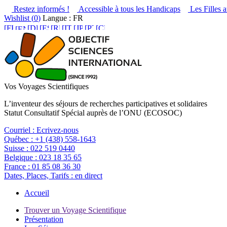
Restez informés !
Accessible à tous les Handicaps
Les Filles a
Wishlist (
0
)
Langue : FR
Vos Voyages Scientifiques
L’inventeur des séjours de recherches participatives et solidaires
Statut Consultatif Spécial auprès de l’ONU (ECOSOC)
Courriel :
Ecrivez-nous
Québec :
+1 (438) 558-1643
Suisse :
022 519 0440
Belgique :
023 18 35 65
France :
01 85 08 36 30
Dates, Places, Tarifs :
en direct
Accueil
Trouver un Voyage Scientifique
Présentation