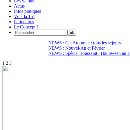
Les Séjours
Actus
Infos pratiques
Vu à la TV
Partenaires
Le Concept !
NEWS : Cet Automne : tous les séjours
NEWS : Nouvel-An et Février
NEWS : Spécial Toussaint : Halloween au Fi
1
2
3