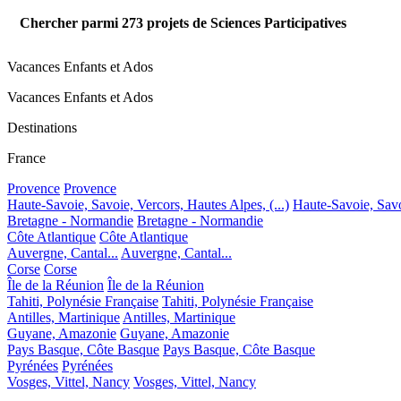
Chercher parmi
273
projets de Sciences Participatives
Vacances Enfants et Ados
Vacances Enfants et Ados
Destinations
France
Provence
Provence
Haute-Savoie, Savoie, Vercors, Hautes Alpes, (...)
Haute-Savoie, Savoi
Bretagne - Normandie
Bretagne - Normandie
Côte Atlantique
Côte Atlantique
Auvergne, Cantal...
Auvergne, Cantal...
Corse
Corse
Île de la Réunion
Île de la Réunion
Tahiti, Polynésie Française
Tahiti, Polynésie Française
Antilles, Martinique
Antilles, Martinique
Guyane, Amazonie
Guyane, Amazonie
Pays Basque, Côte Basque
Pays Basque, Côte Basque
Pyrénées
Pyrénées
Vosges, Vittel, Nancy
Vosges, Vittel, Nancy