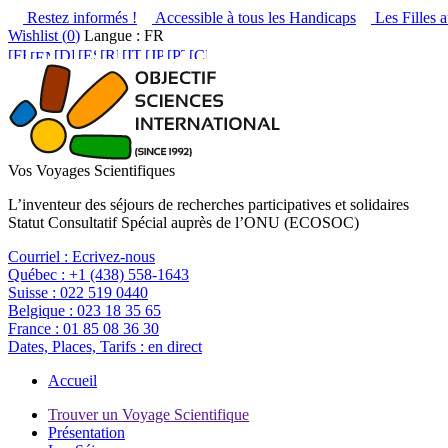
Restez informés !
Accessible à tous les Handicaps
Les Filles a
Wishlist (
0
)
Langue : FR
Vos Voyages Scientifiques
L’inventeur des séjours de recherches participatives et solidaires
Statut Consultatif Spécial auprès de l’ONU (ECOSOC)
Courriel :
Ecrivez-nous
Québec :
+1 (438) 558-1643
Suisse :
022 519 0440
Belgique :
023 18 35 65
France :
01 85 08 36 30
Dates, Places, Tarifs :
en direct
Accueil
Trouver un Voyage Scientifique
Présentation