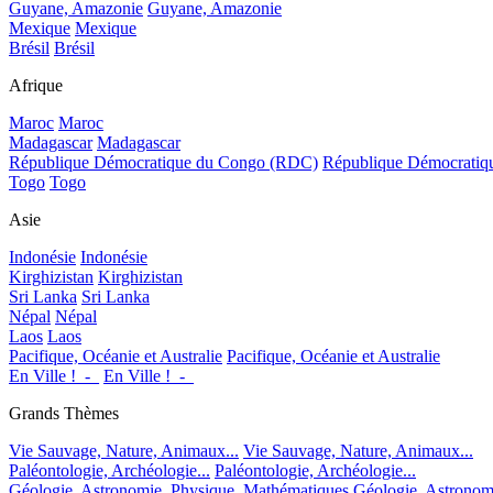
Guyane, Amazonie
Guyane, Amazonie
Mexique
Mexique
Brésil
Brésil
Afrique
Maroc
Maroc
Madagascar
Madagascar
République Démocratique du Congo (RDC)
République Démocrati
Togo
Togo
Asie
Indonésie
Indonésie
Kirghizistan
Kirghizistan
Sri Lanka
Sri Lanka
Népal
Népal
Laos
Laos
Pacifique, Océanie et Australie
Pacifique, Océanie et Australie
En Ville !_-_
En Ville !_-_
Grands Thèmes
Vie Sauvage, Nature, Animaux...
Vie Sauvage, Nature, Animaux...
Paléontologie, Archéologie...
Paléontologie, Archéologie...
Géologie, Astronomie, Physique, Mathématiques
Géologie, Astronom