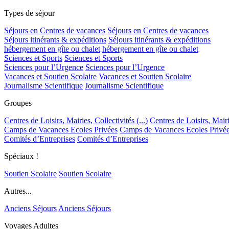
Types de séjour
Séjours en Centres de vacances
Séjours en Centres de vacances
Séjours itinérants & expéditions
Séjours itinérants & expéditions
hébergement en gîte ou chalet
hébergement en gîte ou chalet
Sciences et Sports
Sciences et Sports
Sciences pour l’Urgence
Sciences pour l’Urgence
Vacances et Soutien Scolaire
Vacances et Soutien Scolaire
Journalisme Scientifique
Journalisme Scientifique
Groupes
Centres de Loisirs, Mairies, Collectivités (...)
Centres de Loisirs, Mairie
Camps de Vacances Ecoles Privées
Camps de Vacances Ecoles Privé
Comités d’Entreprises
Comités d’Entreprises
Spéciaux !
Soutien Scolaire
Soutien Scolaire
Autres...
Anciens Séjours
Anciens Séjours
Voyages Adultes