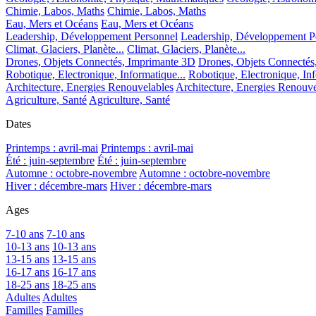
Chimie, Labos, Maths
Chimie, Labos, Maths
Eau, Mers et Océans
Eau, Mers et Océans
Leadership, Développement Personnel
Leadership, Développement P
Climat, Glaciers, Planète...
Climat, Glaciers, Planète...
Drones, Objets Connectés, Imprimante 3D
Drones, Objets Connectés
Robotique, Electronique, Informatique...
Robotique, Electronique, Inf
Architecture, Energies Renouvelables
Architecture, Energies Renouve
Agriculture, Santé
Agriculture, Santé
Dates
Printemps : avril-mai
Printemps : avril-mai
Été : juin-septembre
Été : juin-septembre
Automne : octobre-novembre
Automne : octobre-novembre
Hiver : décembre-mars
Hiver : décembre-mars
Ages
7-10 ans
7-10 ans
10-13 ans
10-13 ans
13-15 ans
13-15 ans
16-17 ans
16-17 ans
18-25 ans
18-25 ans
Adultes
Adultes
Familles
Familles