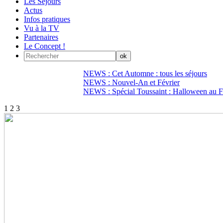
Les Séjours
Actus
Infos pratiques
Vu à la TV
Partenaires
Le Concept !
NEWS : Cet Automne : tous les séjours
NEWS : Nouvel-An et Février
NEWS : Spécial Toussaint : Halloween au Fi
1
2
3