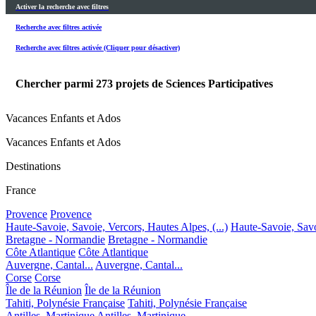
Activer la recherche avec filtres
Recherche avec filtres activée
Recherche avec filtres activée (Cliquer pour désactiver)
Chercher parmi
273
projets de Sciences Participatives
Vacances Enfants et Ados
Vacances Enfants et Ados
Destinations
France
Provence
Provence
Haute-Savoie, Savoie, Vercors, Hautes Alpes, (...)
Haute-Savoie, Savoi
Bretagne - Normandie
Bretagne - Normandie
Côte Atlantique
Côte Atlantique
Auvergne, Cantal...
Auvergne, Cantal...
Corse
Corse
Île de la Réunion
Île de la Réunion
Tahiti, Polynésie Française
Tahiti, Polynésie Française
Antilles, Martinique
Antilles, Martinique