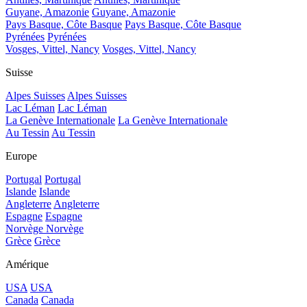
Guyane, Amazonie
Guyane, Amazonie
Pays Basque, Côte Basque
Pays Basque, Côte Basque
Pyrénées
Pyrénées
Vosges, Vittel, Nancy
Vosges, Vittel, Nancy
Suisse
Alpes Suisses
Alpes Suisses
Lac Léman
Lac Léman
La Genève Internationale
La Genève Internationale
Au Tessin
Au Tessin
Europe
Portugal
Portugal
Islande
Islande
Angleterre
Angleterre
Espagne
Espagne
Norvège
Norvège
Grèce
Grèce
Amérique
USA
USA
Canada
Canada