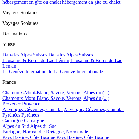
hébergement en gîte ou chalet
hébergement en gîte ou chalet
Voyages Scolaires
Voyages Scolaires
Destinations
Suisse
Dans les Alpes Suisses
Dans les Alpes Suisses
Lausanne & Bords du Lac Léman
Lausanne & Bords du Lac
Léman
La Genève Internationale
La Genève Internationale
France
Chamonix-Mont-Blanc, Savoie, Vercors, Alpes du (...)
Chamonix-Mont-Blanc, Savoie, Vercors, Alpes du (...)
Provence
Provence
Auvergne, Cévennes, Cantal...
Auvergne, Cévennes, Cantal...
Pyrénées
Pyrénées
Camargue
Camargue
Alpes du Sud
Alpes du Sud
Bretagne, Normandie
Bretagne, Normandie
Pays Basque, Côte Basque
Pays Basque, Côte Basque