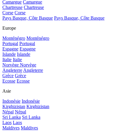
Camargue
Camargue
Chartreuse
Chartreuse
Corse
Corse
Pays Basque, Côte Basque
Pays Basque, Côte Basque
Europe
Monténégro
Monténégro
Portugal
Portugal
Espagne
Espagne
Islande
Islande
Italie
Italie
Norvège
Norvège
Angleterre
Angleterre
Grèce
Grèce
Ecosse
Ecosse
Asie
Indonésie
Indonésie
Kirghizistan
Kirghizistan
Népal
Népal
Sri Lanka
Sri Lanka
Laos
Laos
Maldives
Maldives