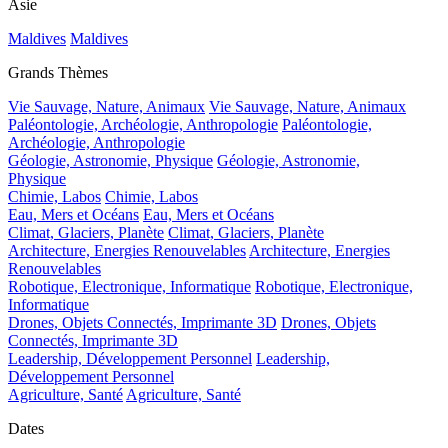
Asie
Maldives
Maldives
Grands Thèmes
Vie Sauvage, Nature, Animaux
Vie Sauvage, Nature, Animaux
Paléontologie, Archéologie, Anthropologie
Paléontologie,
Archéologie, Anthropologie
Géologie, Astronomie, Physique
Géologie, Astronomie,
Physique
Chimie, Labos
Chimie, Labos
Eau, Mers et Océans
Eau, Mers et Océans
Climat, Glaciers, Planète
Climat, Glaciers, Planète
Architecture, Energies Renouvelables
Architecture, Energies
Renouvelables
Robotique, Electronique, Informatique
Robotique, Electronique,
Informatique
Drones, Objets Connectés, Imprimante 3D
Drones, Objets
Connectés, Imprimante 3D
Leadership, Développement Personnel
Leadership,
Développement Personnel
Agriculture, Santé
Agriculture, Santé
Dates