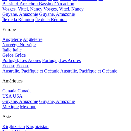
Bassin d’Arcachon
Bassin d’Arcachon
Vosges, Vittel, Nancy
Vosges, Vittel, Nancy
Guyane, Amazonie
Guyane, Amazonie
Île de la Réunion
Île de la Réunion
Europe
Angleterre
Angleterre
Norvège
Norvège
Italie
Italie
Grèce
Grèce
Portugal, Les Acores
Portugal, Les Acores
Ecosse
Ecosse
Australie, Pacifique et Océanie
Australie, Pacifique et Océanie
Amériques
Canada
Canada
USA
USA
Guyane, Amazonie
Guyane, Amazonie
Mexique
Mexique
Asie
Kirghizistan
Kirghizistan