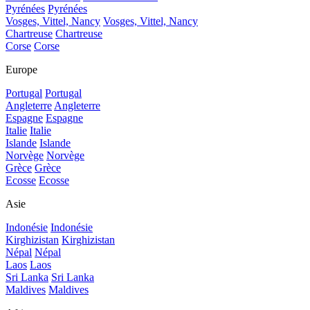
Pyrénées
Pyrénées
Vosges, Vittel, Nancy
Vosges, Vittel, Nancy
Chartreuse
Chartreuse
Corse
Corse
Europe
Portugal
Portugal
Angleterre
Angleterre
Espagne
Espagne
Italie
Italie
Islande
Islande
Norvège
Norvège
Grèce
Grèce
Ecosse
Ecosse
Asie
Indonésie
Indonésie
Kirghizistan
Kirghizistan
Népal
Népal
Laos
Laos
Sri Lanka
Sri Lanka
Maldives
Maldives