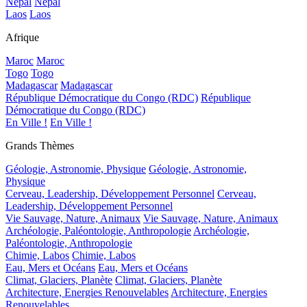
Népal
Népal
Laos
Laos
Afrique
Maroc
Maroc
Togo
Togo
Madagascar
Madagascar
République Démocratique du Congo (RDC)
République
Démocratique du Congo (RDC)
En Ville !
En Ville !
Grands Thèmes
Géologie, Astronomie, Physique
Géologie, Astronomie,
Physique
Cerveau, Leadership, Développement Personnel
Cerveau,
Leadership, Développement Personnel
Vie Sauvage, Nature, Animaux
Vie Sauvage, Nature, Animaux
Archéologie, Paléontologie, Anthropologie
Archéologie,
Paléontologie, Anthropologie
Chimie, Labos
Chimie, Labos
Eau, Mers et Océans
Eau, Mers et Océans
Climat, Glaciers, Planète
Climat, Glaciers, Planète
Architecture, Energies Renouvelables
Architecture, Energies
Renouvelables