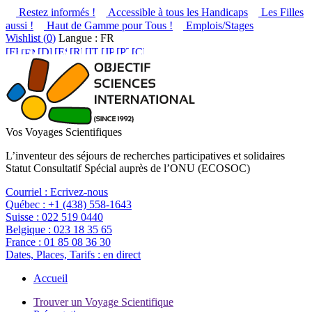
Restez informés !
Accessible à tous les Handicaps
Les Filles
aussi !
Haut de Gamme pour Tous !
Emplois/Stages
Wishlist (
0
)
Langue : FR
Vos Voyages Scientifiques
L’inventeur des séjours de recherches participatives et solidaires
Statut Consultatif Spécial auprès de l’ONU (ECOSOC)
Courriel :
Ecrivez-nous
Québec :
+1 (438) 558-1643
Suisse :
022 519 0440
Belgique :
023 18 35 65
France :
01 85 08 36 30
Dates, Places, Tarifs :
en direct
Accueil
Trouver un Voyage Scientifique