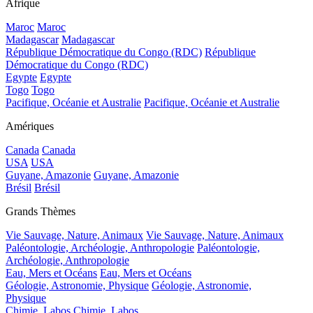
Afrique
Maroc
Maroc
Madagascar
Madagascar
République Démocratique du Congo (RDC)
République
Démocratique du Congo (RDC)
Egypte
Egypte
Togo
Togo
Pacifique, Océanie et Australie
Pacifique, Océanie et Australie
Amériques
Canada
Canada
USA
USA
Guyane, Amazonie
Guyane, Amazonie
Brésil
Brésil
Grands Thèmes
Vie Sauvage, Nature, Animaux
Vie Sauvage, Nature, Animaux
Paléontologie, Archéologie, Anthropologie
Paléontologie,
Archéologie, Anthropologie
Eau, Mers et Océans
Eau, Mers et Océans
Géologie, Astronomie, Physique
Géologie, Astronomie,
Physique
Chimie, Labos
Chimie, Labos