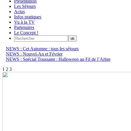
Présentation
Les Séjours
Actus
Infos pratiques
Vu à la TV
Partenaires
Le Concept !
NEWS : Cet Automne : tous les séjours
NEWS : Nouvel-An et Février
NEWS : Spécial Toussaint : Halloween au Fil de l’Arbre
1
2
3