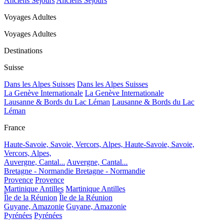
Anciens Séjours
Anciens Séjours
Voyages Adultes
Voyages Adultes
Destinations
Suisse
Dans les Alpes Suisses
Dans les Alpes Suisses
La Genève Internationale
La Genève Internationale
Lausanne & Bords du Lac Léman
Lausanne & Bords du Lac
Léman
France
Haute-Savoie, Savoie, Vercors, Alpes,
Haute-Savoie, Savoie,
Vercors, Alpes,
Auvergne, Cantal...
Auvergne, Cantal...
Bretagne - Normandie
Bretagne - Normandie
Provence
Provence
Martinique Antilles
Martinique Antilles
Île de la Réunion
Île de la Réunion
Guyane, Amazonie
Guyane, Amazonie
Pyrénées
Pyrénées