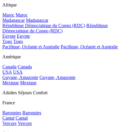
Afrique
Maroc
Maroc
Madagascar
Madagascar
République Démocratique du Congo (RDC)
République
Démocratique du Congo (RDC)
Egypte
Egypte
Togo
Togo
Pacifique, Océanie et Australie
Pacifique, Océanie et Australie
Amérique
Canada
Canada
USA
USA
Guyane, Amazonie
Guyane, Amazonie
Mexique
Mexique
Adultes Séjours Confort
France
Baronnies
Baronnies
Cantal
Cantal
Vercors
Vercors