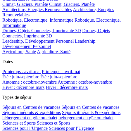
Climat, Glaciers, Planète
Climat, Glaciers, Planète
Architecture, Energies Renouvelables
Architecture, Energies
Renouvelables
Robotique, Electronique, Informatique
Robotique, Electronique,
Informatique
Drones, Objets Connectés, Imprimante 3D
Drones, Objets
Connectés, Imprimante 3D
Leadership, Développement Personnel
Leadership,
Développement Personnel
Agriculture, Santé
Agriculture, Santé
Dates
Printemps : avril-mai
Printemps : avril-mai
Été : juin-septembre
Été : juin-septembre
Automne : octobre-novembre
Automne : octobre-novembre
Hiver : décembre-mars
Hiver : décembre-mars
Types de séjour
Séjours en Centres de vacances
Séjours en Centres de vacances
Séjours itinérants & expéditions
Séjours itinérants & expéditions
hébergement en gîte ou chalet
hébergement en gîte ou chalet
Sciences et Sports
Sciences et Sports
Sciences pour l’Urgence
Sciences pour l’Urgence