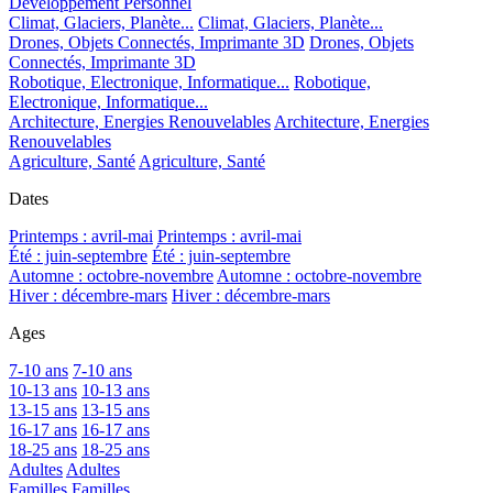
Développement Personnel
Climat, Glaciers, Planète...
Climat, Glaciers, Planète...
Drones, Objets Connectés, Imprimante 3D
Drones, Objets
Connectés, Imprimante 3D
Robotique, Electronique, Informatique...
Robotique,
Electronique, Informatique...
Architecture, Energies Renouvelables
Architecture, Energies
Renouvelables
Agriculture, Santé
Agriculture, Santé
Dates
Printemps : avril-mai
Printemps : avril-mai
Été : juin-septembre
Été : juin-septembre
Automne : octobre-novembre
Automne : octobre-novembre
Hiver : décembre-mars
Hiver : décembre-mars
Ages
7-10 ans
7-10 ans
10-13 ans
10-13 ans
13-15 ans
13-15 ans
16-17 ans
16-17 ans
18-25 ans
18-25 ans
Adultes
Adultes
Familles
Familles