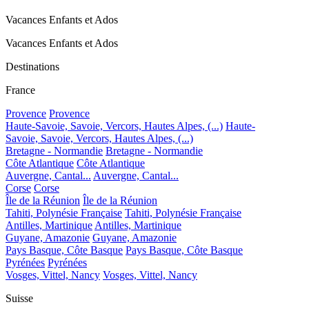
Vacances Enfants et Ados
Vacances Enfants et Ados
Destinations
France
Provence
Provence
Haute-Savoie, Savoie, Vercors, Hautes Alpes, (...)
Haute-
Savoie, Savoie, Vercors, Hautes Alpes, (...)
Bretagne - Normandie
Bretagne - Normandie
Côte Atlantique
Côte Atlantique
Auvergne, Cantal...
Auvergne, Cantal...
Corse
Corse
Île de la Réunion
Île de la Réunion
Tahiti, Polynésie Française
Tahiti, Polynésie Française
Antilles, Martinique
Antilles, Martinique
Guyane, Amazonie
Guyane, Amazonie
Pays Basque, Côte Basque
Pays Basque, Côte Basque
Pyrénées
Pyrénées
Vosges, Vittel, Nancy
Vosges, Vittel, Nancy
Suisse