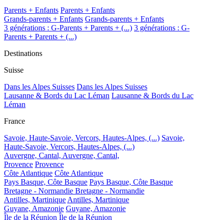
Parents + Enfants
Parents + Enfants
Grands-parents + Enfants
Grands-parents + Enfants
3 générations : G-Parents + Parents + (...)
3 générations : G-
Parents + Parents + (...)
Destinations
Suisse
Dans les Alpes Suisses
Dans les Alpes Suisses
Lausanne & Bords du Lac Léman
Lausanne & Bords du Lac
Léman
France
Savoie, Haute-Savoie, Vercors, Hautes-Alpes, (...)
Savoie,
Haute-Savoie, Vercors, Hautes-Alpes, (...)
Auvergne, Cantal,
Auvergne, Cantal,
Provence
Provence
Côte Atlantique
Côte Atlantique
Pays Basque, Côte Basque
Pays Basque, Côte Basque
Bretagne - Normandie
Bretagne - Normandie
Antilles, Martinique
Antilles, Martinique
Guyane, Amazonie
Guyane, Amazonie
Île de la Réunion
Île de la Réunion