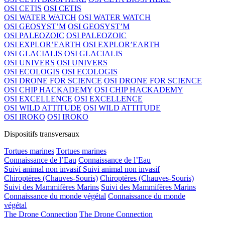
OSI CETIS
OSI CETIS
OSI WATER WATCH
OSI WATER WATCH
OSI GEOSYST’M
OSI GEOSYST’M
OSI PALEOZOIC
OSI PALEOZOIC
OSI EXPLOR’EARTH
OSI EXPLOR’EARTH
OSI GLACIALIS
OSI GLACIALIS
OSI UNIVERS
OSI UNIVERS
OSI ECOLOGIS
OSI ECOLOGIS
OSI DRONE FOR SCIENCE
OSI DRONE FOR SCIENCE
OSI CHIP HACKADEMY
OSI CHIP HACKADEMY
OSI EXCELLENCE
OSI EXCELLENCE
OSI WILD ATTITUDE
OSI WILD ATTITUDE
OSI IROKO
OSI IROKO
Dispositifs transversaux
Tortues marines
Tortues marines
Connaissance de l’Eau
Connaissance de l’Eau
Suivi animal non invasif
Suivi animal non invasif
Chiroptères (Chauves-Souris)
Chiroptères (Chauves-Souris)
Suivi des Mammifères Marins
Suivi des Mammifères Marins
Connaissance du monde végétal
Connaissance du monde
végétal
The Drone Connection
The Drone Connection