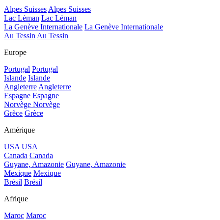
Alpes Suisses
Alpes Suisses
Lac Léman
Lac Léman
La Genève Internationale
La Genève Internationale
Au Tessin
Au Tessin
Europe
Portugal
Portugal
Islande
Islande
Angleterre
Angleterre
Espagne
Espagne
Norvège
Norvège
Grèce
Grèce
Amérique
USA
USA
Canada
Canada
Guyane, Amazonie
Guyane, Amazonie
Mexique
Mexique
Brésil
Brésil
Afrique
Maroc
Maroc