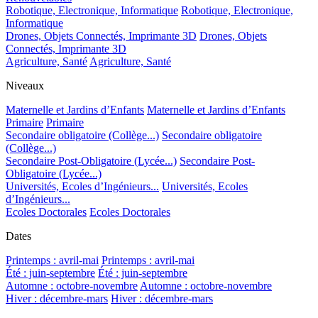
Robotique, Electronique, Informatique
Robotique, Electronique,
Informatique
Drones, Objets Connectés, Imprimante 3D
Drones, Objets
Connectés, Imprimante 3D
Agriculture, Santé
Agriculture, Santé
Niveaux
Maternelle et Jardins d’Enfants
Maternelle et Jardins d’Enfants
Primaire
Primaire
Secondaire obligatoire (Collège...)
Secondaire obligatoire
(Collège...)
Secondaire Post-Obligatoire (Lycée...)
Secondaire Post-
Obligatoire (Lycée...)
Universités, Ecoles d’Ingénieurs...
Universités, Ecoles
d’Ingénieurs...
Ecoles Doctorales
Ecoles Doctorales
Dates
Printemps : avril-mai
Printemps : avril-mai
Été : juin-septembre
Été : juin-septembre
Automne : octobre-novembre
Automne : octobre-novembre
Hiver : décembre-mars
Hiver : décembre-mars