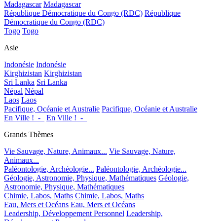
Madagascar
Madagascar
République Démocratique du Congo (RDC)
République
Démocratique du Congo (RDC)
Togo
Togo
Asie
Indonésie
Indonésie
Kirghizistan
Kirghizistan
Sri Lanka
Sri Lanka
Népal
Népal
Laos
Laos
Pacifique, Océanie et Australie
Pacifique, Océanie et Australie
En Ville !_-_
En Ville !_-_
Grands Thèmes
Vie Sauvage, Nature, Animaux...
Vie Sauvage, Nature,
Animaux...
Paléontologie, Archéologie...
Paléontologie, Archéologie...
Géologie, Astronomie, Physique, Mathématiques
Géologie,
Astronomie, Physique, Mathématiques
Chimie, Labos, Maths
Chimie, Labos, Maths
Eau, Mers et Océans
Eau, Mers et Océans
Leadership, Développement Personnel
Leadership,