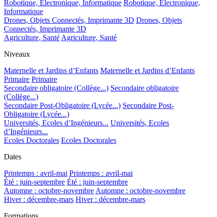
Robotique, Electronique, Informatique
Robotique, Electronique,
Informatique
Drones, Objets Connectés, Imprimante 3D
Drones, Objets
Connectés, Imprimante 3D
Agriculture, Santé
Agriculture, Santé
Niveaux
Maternelle et Jardins d’Enfants
Maternelle et Jardins d’Enfants
Primaire
Primaire
Secondaire obligatoire (Collège...)
Secondaire obligatoire
(Collège...)
Secondaire Post-Obligatoire (Lycée...)
Secondaire Post-
Obligatoire (Lycée...)
Universités, Ecoles d’Ingénieurs...
Universités, Ecoles
d’Ingénieurs...
Ecoles Doctorales
Ecoles Doctorales
Dates
Printemps : avril-mai
Printemps : avril-mai
Été : juin-septembre
Été : juin-septembre
Automne : octobre-novembre
Automne : octobre-novembre
Hiver : décembre-mars
Hiver : décembre-mars
Formations