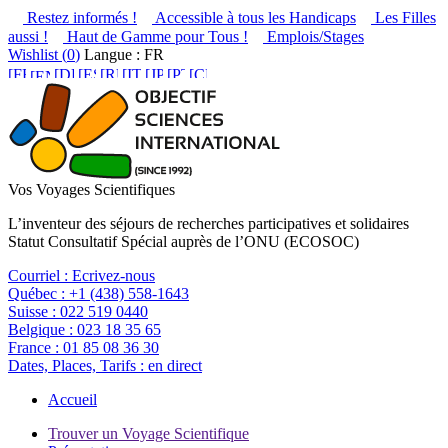
Restez informés !
Accessible à tous les Handicaps
Les Filles
aussi !
Haut de Gamme pour Tous !
Emplois/Stages
Wishlist (
0
)
Langue : FR
Vos Voyages Scientifiques
L’inventeur des séjours de recherches participatives et solidaires
Statut Consultatif Spécial auprès de l’ONU (ECOSOC)
Courriel :
Ecrivez-nous
Québec :
+1 (438) 558-1643
Suisse :
022 519 0440
Belgique :
023 18 35 65
France :
01 85 08 36 30
Dates, Places, Tarifs :
en direct
Accueil
Trouver un Voyage Scientifique