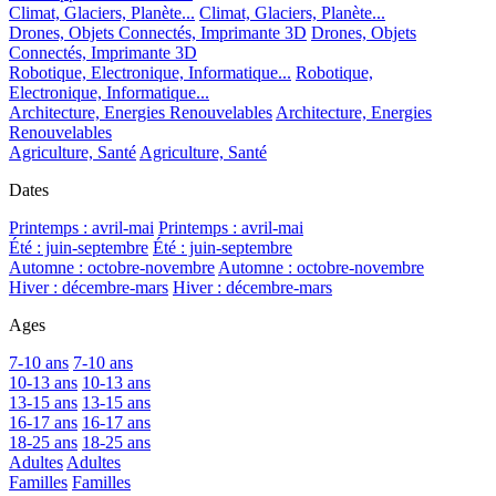
Climat, Glaciers, Planète...
Climat, Glaciers, Planète...
Drones, Objets Connectés, Imprimante 3D
Drones, Objets
Connectés, Imprimante 3D
Robotique, Electronique, Informatique...
Robotique,
Electronique, Informatique...
Architecture, Energies Renouvelables
Architecture, Energies
Renouvelables
Agriculture, Santé
Agriculture, Santé
Dates
Printemps : avril-mai
Printemps : avril-mai
Été : juin-septembre
Été : juin-septembre
Automne : octobre-novembre
Automne : octobre-novembre
Hiver : décembre-mars
Hiver : décembre-mars
Ages
7-10 ans
7-10 ans
10-13 ans
10-13 ans
13-15 ans
13-15 ans
16-17 ans
16-17 ans
18-25 ans
18-25 ans
Adultes
Adultes
Familles
Familles