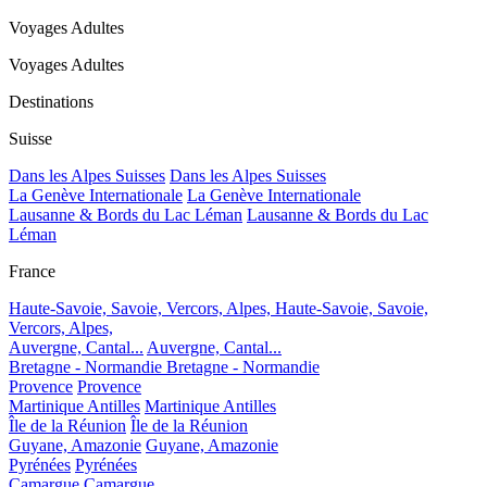
Voyages Adultes
Voyages Adultes
Destinations
Suisse
Dans les Alpes Suisses
Dans les Alpes Suisses
La Genève Internationale
La Genève Internationale
Lausanne & Bords du Lac Léman
Lausanne & Bords du Lac
Léman
France
Haute-Savoie, Savoie, Vercors, Alpes,
Haute-Savoie, Savoie,
Vercors, Alpes,
Auvergne, Cantal...
Auvergne, Cantal...
Bretagne - Normandie
Bretagne - Normandie
Provence
Provence
Martinique Antilles
Martinique Antilles
Île de la Réunion
Île de la Réunion
Guyane, Amazonie
Guyane, Amazonie
Pyrénées
Pyrénées
Camargue
Camargue