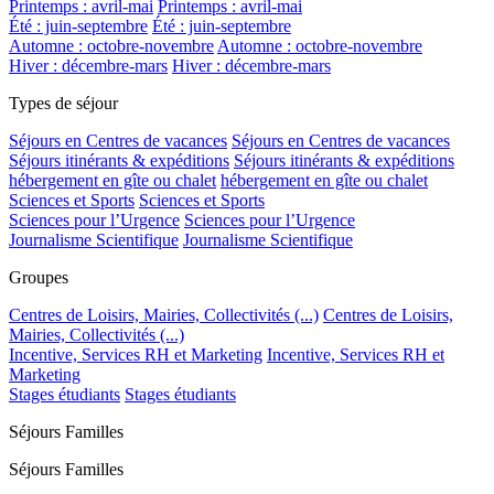
Printemps : avril-mai
Printemps : avril-mai
Été : juin-septembre
Été : juin-septembre
Automne : octobre-novembre
Automne : octobre-novembre
Hiver : décembre-mars
Hiver : décembre-mars
Types de séjour
Séjours en Centres de vacances
Séjours en Centres de vacances
Séjours itinérants & expéditions
Séjours itinérants & expéditions
hébergement en gîte ou chalet
hébergement en gîte ou chalet
Sciences et Sports
Sciences et Sports
Sciences pour l’Urgence
Sciences pour l’Urgence
Journalisme Scientifique
Journalisme Scientifique
Groupes
Centres de Loisirs, Mairies, Collectivités (...)
Centres de Loisirs,
Mairies, Collectivités (...)
Incentive, Services RH et Marketing
Incentive, Services RH et
Marketing
Stages étudiants
Stages étudiants
Séjours Familles
Séjours Familles