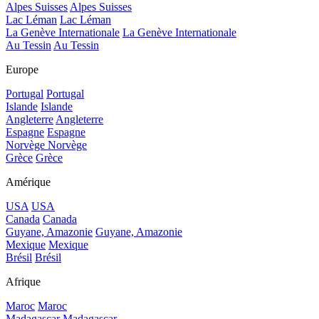
Alpes Suisses
Alpes Suisses
Lac Léman
Lac Léman
La Genève Internationale
La Genève Internationale
Au Tessin
Au Tessin
Europe
Portugal
Portugal
Islande
Islande
Angleterre
Angleterre
Espagne
Espagne
Norvège
Norvège
Grèce
Grèce
Amérique
USA
USA
Canada
Canada
Guyane, Amazonie
Guyane, Amazonie
Mexique
Mexique
Brésil
Brésil
Afrique
Maroc
Maroc
Madagascar
Madagascar