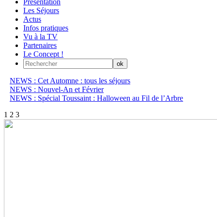
Présentation
Les Séjours
Actus
Infos pratiques
Vu à la TV
Partenaires
Le Concept !
NEWS : Cet Automne : tous les séjours
NEWS : Nouvel-An et Février
NEWS : Spécial Toussaint : Halloween au Fil de l’Arbre
1
2
3