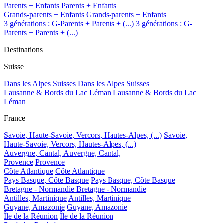
Parents + Enfants
Parents + Enfants
Grands-parents + Enfants
Grands-parents + Enfants
3 générations : G-Parents + Parents + (...)
3 générations : G-
Parents + Parents + (...)
Destinations
Suisse
Dans les Alpes Suisses
Dans les Alpes Suisses
Lausanne & Bords du Lac Léman
Lausanne & Bords du Lac
Léman
France
Savoie, Haute-Savoie, Vercors, Hautes-Alpes, (...)
Savoie,
Haute-Savoie, Vercors, Hautes-Alpes, (...)
Auvergne, Cantal,
Auvergne, Cantal,
Provence
Provence
Côte Atlantique
Côte Atlantique
Pays Basque, Côte Basque
Pays Basque, Côte Basque
Bretagne - Normandie
Bretagne - Normandie
Antilles, Martinique
Antilles, Martinique
Guyane, Amazonie
Guyane, Amazonie
Île de la Réunion
Île de la Réunion