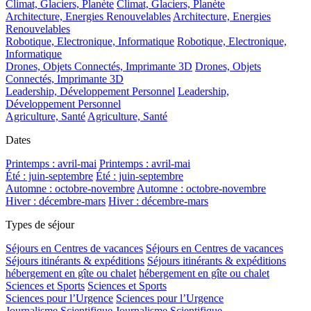
Climat, Glaciers, Planète
Climat, Glaciers, Planète
Architecture, Energies Renouvelables
Architecture, Energies
Renouvelables
Robotique, Electronique, Informatique
Robotique, Electronique,
Informatique
Drones, Objets Connectés, Imprimante 3D
Drones, Objets
Connectés, Imprimante 3D
Leadership, Développement Personnel
Leadership,
Développement Personnel
Agriculture, Santé
Agriculture, Santé
Dates
Printemps : avril-mai
Printemps : avril-mai
Été : juin-septembre
Été : juin-septembre
Automne : octobre-novembre
Automne : octobre-novembre
Hiver : décembre-mars
Hiver : décembre-mars
Types de séjour
Séjours en Centres de vacances
Séjours en Centres de vacances
Séjours itinérants & expéditions
Séjours itinérants & expéditions
hébergement en gîte ou chalet
hébergement en gîte ou chalet
Sciences et Sports
Sciences et Sports
Sciences pour l’Urgence
Sciences pour l’Urgence
Journalisme Scientifique
Journalisme Scientifique