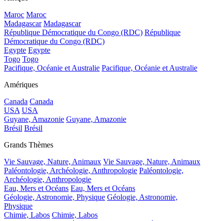
Maroc
Maroc
Madagascar
Madagascar
République Démocratique du Congo (RDC)
République
Démocratique du Congo (RDC)
Egypte
Egypte
Togo
Togo
Pacifique, Océanie et Australie
Pacifique, Océanie et Australie
Amériques
Canada
Canada
USA
USA
Guyane, Amazonie
Guyane, Amazonie
Brésil
Brésil
Grands Thèmes
Vie Sauvage, Nature, Animaux
Vie Sauvage, Nature, Animaux
Paléontologie, Archéologie, Anthropologie
Paléontologie,
Archéologie, Anthropologie
Eau, Mers et Océans
Eau, Mers et Océans
Géologie, Astronomie, Physique
Géologie, Astronomie,
Physique
Chimie, Labos
Chimie, Labos