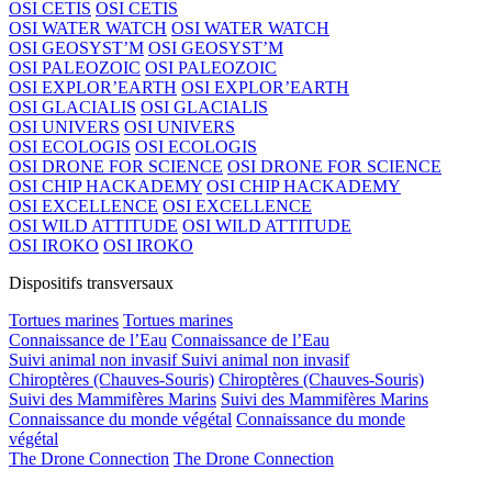
OSI CETIS
OSI CETIS
OSI WATER WATCH
OSI WATER WATCH
OSI GEOSYST’M
OSI GEOSYST’M
OSI PALEOZOIC
OSI PALEOZOIC
OSI EXPLOR’EARTH
OSI EXPLOR’EARTH
OSI GLACIALIS
OSI GLACIALIS
OSI UNIVERS
OSI UNIVERS
OSI ECOLOGIS
OSI ECOLOGIS
OSI DRONE FOR SCIENCE
OSI DRONE FOR SCIENCE
OSI CHIP HACKADEMY
OSI CHIP HACKADEMY
OSI EXCELLENCE
OSI EXCELLENCE
OSI WILD ATTITUDE
OSI WILD ATTITUDE
OSI IROKO
OSI IROKO
Dispositifs transversaux
Tortues marines
Tortues marines
Connaissance de l’Eau
Connaissance de l’Eau
Suivi animal non invasif
Suivi animal non invasif
Chiroptères (Chauves-Souris)
Chiroptères (Chauves-Souris)
Suivi des Mammifères Marins
Suivi des Mammifères Marins
Connaissance du monde végétal
Connaissance du monde
végétal
The Drone Connection
The Drone Connection