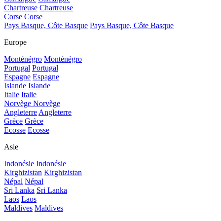
Chartreuse
Chartreuse
Corse
Corse
Pays Basque, Côte Basque
Pays Basque, Côte Basque
Europe
Monténégro
Monténégro
Portugal
Portugal
Espagne
Espagne
Islande
Islande
Italie
Italie
Norvège
Norvège
Angleterre
Angleterre
Grèce
Grèce
Ecosse
Ecosse
Asie
Indonésie
Indonésie
Kirghizistan
Kirghizistan
Népal
Népal
Sri Lanka
Sri Lanka
Laos
Laos
Maldives
Maldives