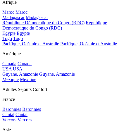
Afrique
Maroc
Maroc
Madagascar
Madagascar
République Démocratique du Congo (RDC)
République
Démocratique du Congo (RDC)
Egypte
Egypte
Togo
Togo
Pacifique, Océanie et Australie
Pacifique, Océanie et Australie
Amérique
Canada
Canada
USA
USA
Guyane, Amazonie
Guyane, Amazonie
Mexique
Mexique
Adultes Séjours Confort
France
Baronnies
Baronnies
Cantal
Cantal
Vercors
Vercors
Asie