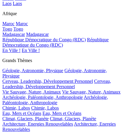
Laos
Laos
Afrique
Maroc
Maroc
Togo
Togo
Madagascar
Madagascar
République Démocratique du Congo (RDC)
République
Démocratique du Congo (RDC)
En Ville !
En Ville !
Grands Thèmes
Géologie, Astronomie, Physique
Géologie, Astronomie,
Physique
Cerveau, Leadership, Développement Personnel
Cerveau,
Leadership, Développement Personnel
Vie Sauvage, Nature, Animaux
Vie Sauvage, Nature, Animaux
Archéologie, Paléontologie, Anthropologie
Archéologie,
Paléontologie, Anthropologie
Chimie, Labos
Chimie, Labos
Eau, Mers et Océans
Eau, Mers et Océans
Climat, Glaciers, Planète
Climat, Glaciers, Planète
Architecture, Energies Renouvelables
Architecture, Energies
Renouvelables