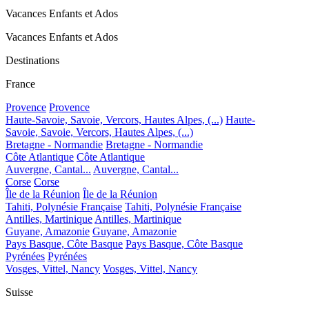
Vacances Enfants et Ados
Vacances Enfants et Ados
Destinations
France
Provence
Provence
Haute-Savoie, Savoie, Vercors, Hautes Alpes, (...)
Haute-
Savoie, Savoie, Vercors, Hautes Alpes, (...)
Bretagne - Normandie
Bretagne - Normandie
Côte Atlantique
Côte Atlantique
Auvergne, Cantal...
Auvergne, Cantal...
Corse
Corse
Île de la Réunion
Île de la Réunion
Tahiti, Polynésie Française
Tahiti, Polynésie Française
Antilles, Martinique
Antilles, Martinique
Guyane, Amazonie
Guyane, Amazonie
Pays Basque, Côte Basque
Pays Basque, Côte Basque
Pyrénées
Pyrénées
Vosges, Vittel, Nancy
Vosges, Vittel, Nancy
Suisse