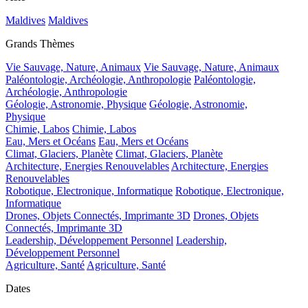
Maldives
Maldives
Grands Thèmes
Vie Sauvage, Nature, Animaux
Vie Sauvage, Nature, Animaux
Paléontologie, Archéologie, Anthropologie
Paléontologie,
Archéologie, Anthropologie
Géologie, Astronomie, Physique
Géologie, Astronomie,
Physique
Chimie, Labos
Chimie, Labos
Eau, Mers et Océans
Eau, Mers et Océans
Climat, Glaciers, Planète
Climat, Glaciers, Planète
Architecture, Energies Renouvelables
Architecture, Energies
Renouvelables
Robotique, Electronique, Informatique
Robotique, Electronique,
Informatique
Drones, Objets Connectés, Imprimante 3D
Drones, Objets
Connectés, Imprimante 3D
Leadership, Développement Personnel
Leadership,
Développement Personnel
Agriculture, Santé
Agriculture, Santé
Dates