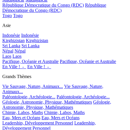
République Démocratique du Congo (RDC)
République
Démocratique du Congo (RDC)
Togo
Togo
Asie
Indonésie
Indonésie
Kirghizistan
Kirghizistan
Sri Lanka
Sri Lanka
Népal
Népal
Laos
Laos
Pacifique, Océanie et Australie
Pacifique, Océanie et Australie
En Ville !_-_
En Ville !_-_
Grands Thèmes
Vie Sauvage, Nature, Animaux...
Vie Sauvage, Nature,
Animaux...
Paléontologie, Archéologie...
Paléontologie, Archéologie...
Géologie, Astronomie, Physique, Mathématiques
Géologie,
Astronomie, Physique, Mathématiques
Chimie, Labos, Maths
Chimie, Labos, Maths
Eau, Mers et Océans
Eau, Mers et Océans
Leadership, Développement Personnel
Leadership,
Développement Personnel