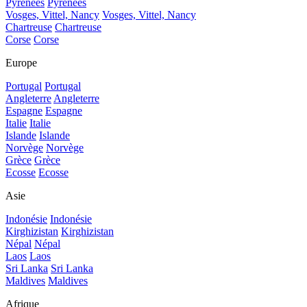
Pyrénées
Pyrénées
Vosges, Vittel, Nancy
Vosges, Vittel, Nancy
Chartreuse
Chartreuse
Corse
Corse
Europe
Portugal
Portugal
Angleterre
Angleterre
Espagne
Espagne
Italie
Italie
Islande
Islande
Norvège
Norvège
Grèce
Grèce
Ecosse
Ecosse
Asie
Indonésie
Indonésie
Kirghizistan
Kirghizistan
Népal
Népal
Laos
Laos
Sri Lanka
Sri Lanka
Maldives
Maldives
Afrique