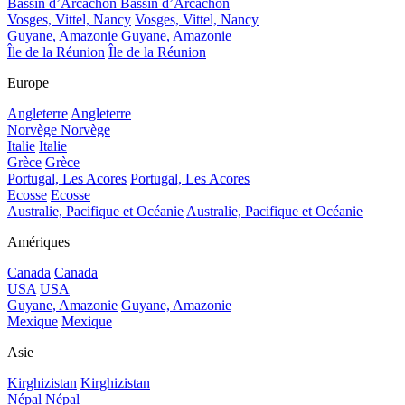
Bassin d’Arcachon
Bassin d’Arcachon
Vosges, Vittel, Nancy
Vosges, Vittel, Nancy
Guyane, Amazonie
Guyane, Amazonie
Île de la Réunion
Île de la Réunion
Europe
Angleterre
Angleterre
Norvège
Norvège
Italie
Italie
Grèce
Grèce
Portugal, Les Acores
Portugal, Les Acores
Ecosse
Ecosse
Australie, Pacifique et Océanie
Australie, Pacifique et Océanie
Amériques
Canada
Canada
USA
USA
Guyane, Amazonie
Guyane, Amazonie
Mexique
Mexique
Asie
Kirghizistan
Kirghizistan
Népal
Népal