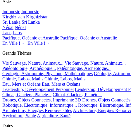
Asie
Indonésie
Indonésie
Kirghizistan
Kirghizistan
Sri Lanka
Sri Lanka
Népal
Népal
Laos
Laos
Pacifique, Océanie et Australie
Pacifique, Océanie et Australie
En Ville !_-_
En Ville !_-_
Grands Thèmes
Vie Sauvage, Nature, Animaux...
Vie Sauvage, Nature, Animaux...
Paléontologie, Archéologie...
Paléontologie, Archéologie...
Géologie, Astronomie, Physique, Mathématiques
Géologie, Astronom
Chimie, Labos, Maths
Chimie, Labos, Maths
Eau, Mers et Océans
Eau, Mers et Océans
Leadership, Développement Personnel
Leadership, Développement P
Climat, Glaciers, Planète...
Climat, Glaciers, Planète...
Drones, Objets Connectés, Imprimante 3D
Drones, Objets Connectés
Robotique, Electronique, Informatique...
Robotique, Electronique, Inf
Architecture, Energies Renouvelables
Architecture, Energies Renouve
Agriculture, Santé
Agriculture, Santé
Dates