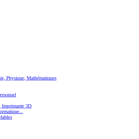
ie, Physique, Mathématiques
ersonnel
, Imprimante 3D
ormatique...
lables