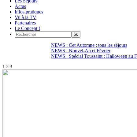
Les Séjours
Actus
Infos pratiques
Vu à la TV
Partenaires
Le Concept !
NEWS : Cet Automne : tous les séjours
NEWS : Nouvel-An et Février
NEWS : Spécial Toussaint : Halloween au Fi
1
2
3