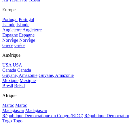
Europe
Portugal
Portugal
Islande
Islande
Angleterre
Angleterre
Espagne
Espagne
Norvège
Norvège
Grèce
Grèce
Amérique
USA
USA
Canada
Canada
Guyane, Amazonie
Guyane, Amazonie
Mexique
Mexique
Brésil
Brésil
Afrique
Maroc
Maroc
Madagascar
Madagascar
République Démocratique du Congo (RDC)
République Démocrati
Togo
Togo