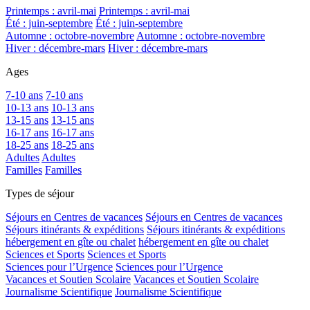
Printemps : avril-mai
Printemps : avril-mai
Été : juin-septembre
Été : juin-septembre
Automne : octobre-novembre
Automne : octobre-novembre
Hiver : décembre-mars
Hiver : décembre-mars
Ages
7-10 ans
7-10 ans
10-13 ans
10-13 ans
13-15 ans
13-15 ans
16-17 ans
16-17 ans
18-25 ans
18-25 ans
Adultes
Adultes
Familles
Familles
Types de séjour
Séjours en Centres de vacances
Séjours en Centres de vacances
Séjours itinérants & expéditions
Séjours itinérants & expéditions
hébergement en gîte ou chalet
hébergement en gîte ou chalet
Sciences et Sports
Sciences et Sports
Sciences pour l’Urgence
Sciences pour l’Urgence
Vacances et Soutien Scolaire
Vacances et Soutien Scolaire
Journalisme Scientifique
Journalisme Scientifique