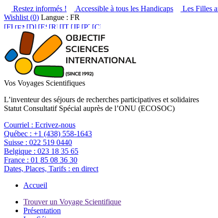
Restez informés !
Accessible à tous les Handicaps
Les Filles a
Wishlist (
0
)
Langue : FR
Vos Voyages Scientifiques
L’inventeur des séjours de recherches participatives et solidaires
Statut Consultatif Spécial auprès de l’ONU (ECOSOC)
Courriel :
Ecrivez-nous
Québec :
+1 (438) 558-1643
Suisse :
022 519 0440
Belgique :
023 18 35 65
France :
01 85 08 36 30
Dates, Places, Tarifs :
en direct
Accueil
Trouver un Voyage Scientifique
Présentation