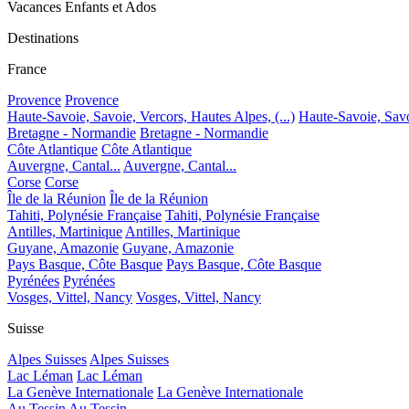
Vacances Enfants et Ados
Destinations
France
Provence
Provence
Haute-Savoie, Savoie, Vercors, Hautes Alpes, (...)
Haute-Savoie, Savoi
Bretagne - Normandie
Bretagne - Normandie
Côte Atlantique
Côte Atlantique
Auvergne, Cantal...
Auvergne, Cantal...
Corse
Corse
Île de la Réunion
Île de la Réunion
Tahiti, Polynésie Française
Tahiti, Polynésie Française
Antilles, Martinique
Antilles, Martinique
Guyane, Amazonie
Guyane, Amazonie
Pays Basque, Côte Basque
Pays Basque, Côte Basque
Pyrénées
Pyrénées
Vosges, Vittel, Nancy
Vosges, Vittel, Nancy
Suisse
Alpes Suisses
Alpes Suisses
Lac Léman
Lac Léman
La Genève Internationale
La Genève Internationale
Au Tessin
Au Tessin