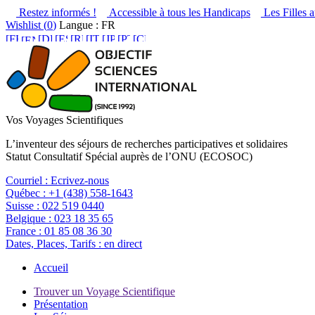
Restez informés !
Accessible à tous les Handicaps
Les Filles a
Wishlist (
0
)
Langue : FR
Vos Voyages Scientifiques
L’inventeur des séjours de recherches participatives et solidaires
Statut Consultatif Spécial auprès de l’ONU (ECOSOC)
Courriel :
Ecrivez-nous
Québec :
+1 (438) 558-1643
Suisse :
022 519 0440
Belgique :
023 18 35 65
France :
01 85 08 36 30
Dates, Places, Tarifs :
en direct
Accueil
Trouver un Voyage Scientifique
Présentation