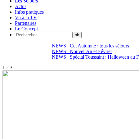
Les Séjours
Actus
Infos pratiques
Vu à la TV
Partenaires
Le Concept !
NEWS : Cet Automne : tous les séjours
NEWS : Nouvel-An et Février
NEWS : Spécial Toussaint : Halloween au Fi
1
2
3