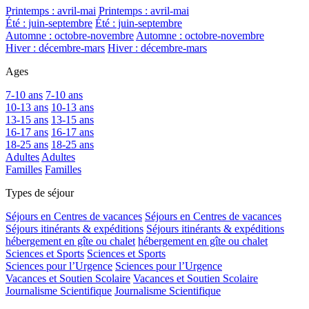
Printemps : avril-mai
Printemps : avril-mai
Été : juin-septembre
Été : juin-septembre
Automne : octobre-novembre
Automne : octobre-novembre
Hiver : décembre-mars
Hiver : décembre-mars
Ages
7-10 ans
7-10 ans
10-13 ans
10-13 ans
13-15 ans
13-15 ans
16-17 ans
16-17 ans
18-25 ans
18-25 ans
Adultes
Adultes
Familles
Familles
Types de séjour
Séjours en Centres de vacances
Séjours en Centres de vacances
Séjours itinérants & expéditions
Séjours itinérants & expéditions
hébergement en gîte ou chalet
hébergement en gîte ou chalet
Sciences et Sports
Sciences et Sports
Sciences pour l’Urgence
Sciences pour l’Urgence
Vacances et Soutien Scolaire
Vacances et Soutien Scolaire
Journalisme Scientifique
Journalisme Scientifique