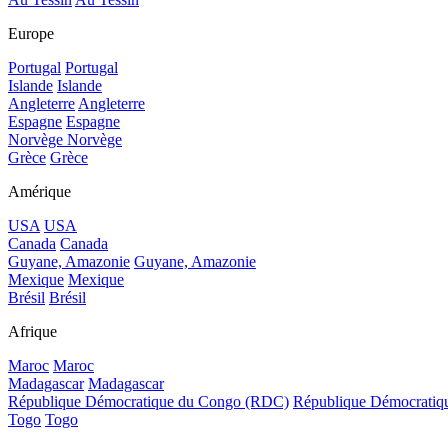
Europe
Portugal
Portugal
Islande
Islande
Angleterre
Angleterre
Espagne
Espagne
Norvège
Norvège
Grèce
Grèce
Amérique
USA
USA
Canada
Canada
Guyane, Amazonie
Guyane, Amazonie
Mexique
Mexique
Brésil
Brésil
Afrique
Maroc
Maroc
Madagascar
Madagascar
République Démocratique du Congo (RDC)
République Démocrati
Togo
Togo