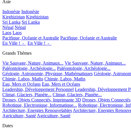
Asie
Indonésie
Indonésie
Kirghizistan
Kirghizistan
Sri Lanka
Sri Lanka
Népal
Népal
Laos
Laos
Pacifique, Océanie et Australie
Pacifique, Océanie et Australie
En Ville !_-_
En Ville !_-_
Grands Thèmes
Vie Sauvage, Nature, Animaux...
Vie Sauvage, Nature, Animaux...
Paléontologie, Archéologie...
Paléontologie, Archéologie...
Géologie, Astronomie, Physique, Mathématiques
Géologie, Astronom
Chimie, Labos, Maths
Chimie, Labos, Maths
Eau, Mers et Océans
Eau, Mers et Océans
Leadership, Développement Personnel
Leadership, Développement P
Climat, Glaciers, Planète...
Climat, Glaciers, Planète...
Drones, Objets Connectés, Imprimante 3D
Drones, Objets Connectés
Robotique, Electronique, Informatique...
Robotique, Electronique, Inf
Architecture, Energies Renouvelables
Architecture, Energies Renouve
Agriculture, Santé
Agriculture, Santé
Dates