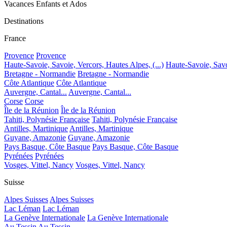
Vacances Enfants et Ados
Destinations
France
Provence
Provence
Haute-Savoie, Savoie, Vercors, Hautes Alpes, (...)
Haute-Savoie, Savoi
Bretagne - Normandie
Bretagne - Normandie
Côte Atlantique
Côte Atlantique
Auvergne, Cantal...
Auvergne, Cantal...
Corse
Corse
Île de la Réunion
Île de la Réunion
Tahiti, Polynésie Française
Tahiti, Polynésie Française
Antilles, Martinique
Antilles, Martinique
Guyane, Amazonie
Guyane, Amazonie
Pays Basque, Côte Basque
Pays Basque, Côte Basque
Pyrénées
Pyrénées
Vosges, Vittel, Nancy
Vosges, Vittel, Nancy
Suisse
Alpes Suisses
Alpes Suisses
Lac Léman
Lac Léman
La Genève Internationale
La Genève Internationale
Au Tessin
Au Tessin