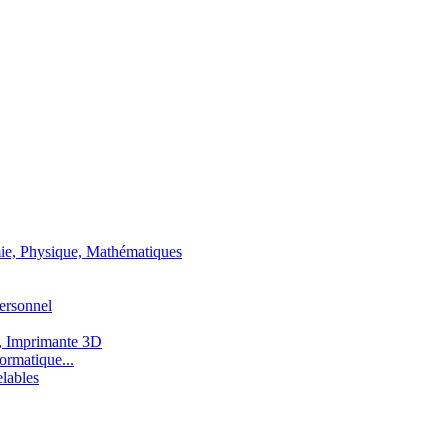
ie, Physique, Mathématiques
ersonnel
, Imprimante 3D
ormatique...
lables