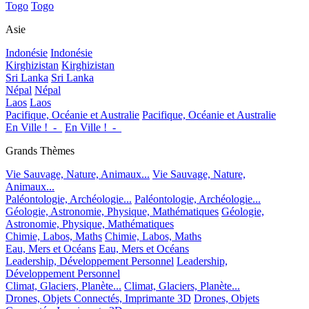
Togo
Togo
Asie
Indonésie
Indonésie
Kirghizistan
Kirghizistan
Sri Lanka
Sri Lanka
Népal
Népal
Laos
Laos
Pacifique, Océanie et Australie
Pacifique, Océanie et Australie
En Ville !_-_
En Ville !_-_
Grands Thèmes
Vie Sauvage, Nature, Animaux...
Vie Sauvage, Nature,
Animaux...
Paléontologie, Archéologie...
Paléontologie, Archéologie...
Géologie, Astronomie, Physique, Mathématiques
Géologie,
Astronomie, Physique, Mathématiques
Chimie, Labos, Maths
Chimie, Labos, Maths
Eau, Mers et Océans
Eau, Mers et Océans
Leadership, Développement Personnel
Leadership,
Développement Personnel
Climat, Glaciers, Planète...
Climat, Glaciers, Planète...
Drones, Objets Connectés, Imprimante 3D
Drones, Objets