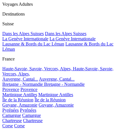
Voyages Adultes
Destinations
Suisse
Dans les Alpes Suisses
Dans les Alpes Suisses
La Genève Internationale
La Genève Internationale
Lausanne & Bords du Lac Léman
Lausanne & Bords du Lac
Léman
France
Haute-Savoie, Savoie, Vercors, Alpes,
Haute-Savoie, Savoie,
Vercors, Alpes,
Auvergne, Cantal...
Auvergne, Cantal...
Bretagne - Normandie
Bretagne - Normandie
Provence
Provence
Martinique Antilles
Martinique Antilles
Île de la Réunion
Île de la Réunion
Guyane, Amazonie
Guyane, Amazonie
Pyrénées
Pyrénées
Camargue
Camargue
Chartreuse
Chartreuse
Corse
Corse