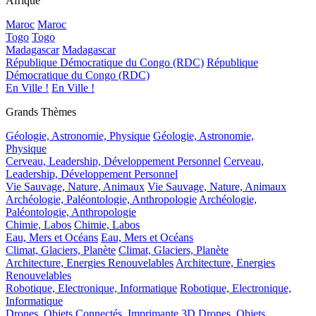
Afrique
Maroc
Maroc
Togo
Togo
Madagascar
Madagascar
République Démocratique du Congo (RDC)
République
Démocratique du Congo (RDC)
En Ville !
En Ville !
Grands Thèmes
Géologie, Astronomie, Physique
Géologie, Astronomie,
Physique
Cerveau, Leadership, Développement Personnel
Cerveau,
Leadership, Développement Personnel
Vie Sauvage, Nature, Animaux
Vie Sauvage, Nature, Animaux
Archéologie, Paléontologie, Anthropologie
Archéologie,
Paléontologie, Anthropologie
Chimie, Labos
Chimie, Labos
Eau, Mers et Océans
Eau, Mers et Océans
Climat, Glaciers, Planète
Climat, Glaciers, Planète
Architecture, Energies Renouvelables
Architecture, Energies
Renouvelables
Robotique, Electronique, Informatique
Robotique, Electronique,
Informatique
Drones, Objets Connectés, Imprimante 3D
Drones, Objets