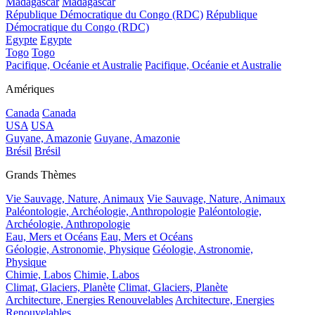
Madagascar
Madagascar
République Démocratique du Congo (RDC)
République
Démocratique du Congo (RDC)
Egypte
Egypte
Togo
Togo
Pacifique, Océanie et Australie
Pacifique, Océanie et Australie
Amériques
Canada
Canada
USA
USA
Guyane, Amazonie
Guyane, Amazonie
Brésil
Brésil
Grands Thèmes
Vie Sauvage, Nature, Animaux
Vie Sauvage, Nature, Animaux
Paléontologie, Archéologie, Anthropologie
Paléontologie,
Archéologie, Anthropologie
Eau, Mers et Océans
Eau, Mers et Océans
Géologie, Astronomie, Physique
Géologie, Astronomie,
Physique
Chimie, Labos
Chimie, Labos
Climat, Glaciers, Planète
Climat, Glaciers, Planète
Architecture, Energies Renouvelables
Architecture, Energies
Renouvelables