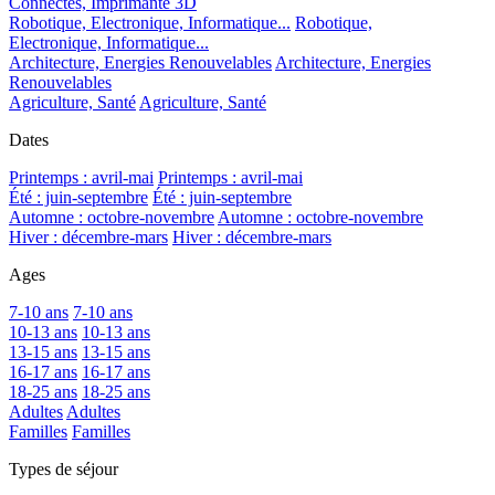
Connectés, Imprimante 3D
Robotique, Electronique, Informatique...
Robotique,
Electronique, Informatique...
Architecture, Energies Renouvelables
Architecture, Energies
Renouvelables
Agriculture, Santé
Agriculture, Santé
Dates
Printemps : avril-mai
Printemps : avril-mai
Été : juin-septembre
Été : juin-septembre
Automne : octobre-novembre
Automne : octobre-novembre
Hiver : décembre-mars
Hiver : décembre-mars
Ages
7-10 ans
7-10 ans
10-13 ans
10-13 ans
13-15 ans
13-15 ans
16-17 ans
16-17 ans
18-25 ans
18-25 ans
Adultes
Adultes
Familles
Familles
Types de séjour