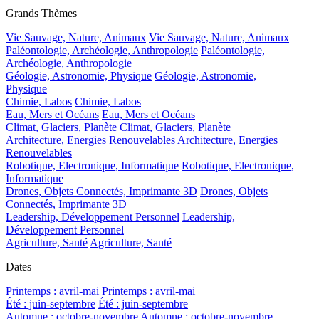
Grands Thèmes
Vie Sauvage, Nature, Animaux
Vie Sauvage, Nature, Animaux
Paléontologie, Archéologie, Anthropologie
Paléontologie,
Archéologie, Anthropologie
Géologie, Astronomie, Physique
Géologie, Astronomie,
Physique
Chimie, Labos
Chimie, Labos
Eau, Mers et Océans
Eau, Mers et Océans
Climat, Glaciers, Planète
Climat, Glaciers, Planète
Architecture, Energies Renouvelables
Architecture, Energies
Renouvelables
Robotique, Electronique, Informatique
Robotique, Electronique,
Informatique
Drones, Objets Connectés, Imprimante 3D
Drones, Objets
Connectés, Imprimante 3D
Leadership, Développement Personnel
Leadership,
Développement Personnel
Agriculture, Santé
Agriculture, Santé
Dates
Printemps : avril-mai
Printemps : avril-mai
Été : juin-septembre
Été : juin-septembre
Automne : octobre-novembre
Automne : octobre-novembre