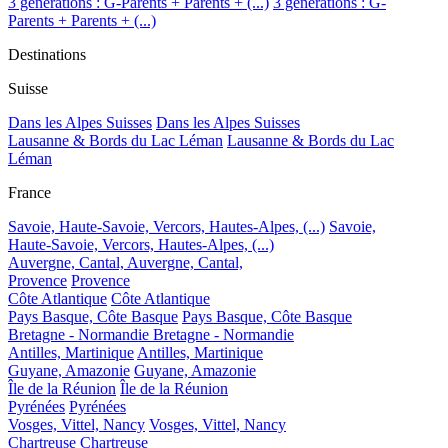
3 générations : G-Parents + Parents + (...)
3 générations : G-
Parents + Parents + (...)
Destinations
Suisse
Dans les Alpes Suisses
Dans les Alpes Suisses
Lausanne & Bords du Lac Léman
Lausanne & Bords du Lac
Léman
France
Savoie, Haute-Savoie, Vercors, Hautes-Alpes, (...)
Savoie,
Haute-Savoie, Vercors, Hautes-Alpes, (...)
Auvergne, Cantal,
Auvergne, Cantal,
Provence
Provence
Côte Atlantique
Côte Atlantique
Pays Basque, Côte Basque
Pays Basque, Côte Basque
Bretagne - Normandie
Bretagne - Normandie
Antilles, Martinique
Antilles, Martinique
Guyane, Amazonie
Guyane, Amazonie
Île de la Réunion
Île de la Réunion
Pyrénées
Pyrénées
Vosges, Vittel, Nancy
Vosges, Vittel, Nancy
Chartreuse
Chartreuse