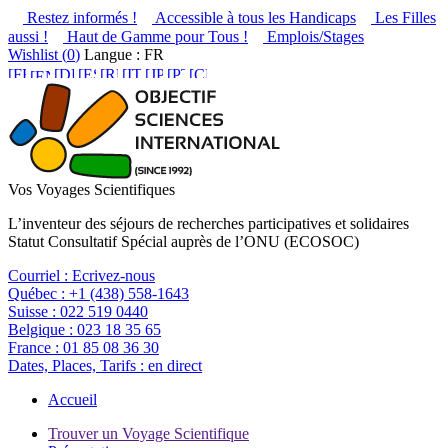
Restez informés !
Accessible à tous les Handicaps
Les Filles
aussi !
Haut de Gamme pour Tous !
Emplois/Stages
Wishlist (
0
)
Langue : FR
Vos Voyages Scientifiques
L’inventeur des séjours de recherches participatives et solidaires
Statut Consultatif Spécial auprès de l’ONU (ECOSOC)
Courriel :
Ecrivez-nous
Québec :
+1 (438) 558-1643
Suisse :
022 519 0440
Belgique :
023 18 35 65
France :
01 85 08 36 30
Dates, Places, Tarifs :
en direct
Accueil
Trouver un Voyage Scientifique