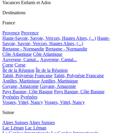
Vacances Enfants et Ados
Destinations
France
Provence
Provence
Haute-Savoie, Savoie, Vercors, Hautes Alpes, (...)
Haute-
Savoie, Savoie, Vercors, Hautes Alpes, (...)
Bretagne - Normandie
Bretagne - Normandie
Côte Atlantique
Côte Atlantique
Auvergne, Cantal...
Auvergne, Cantal...
Corse
Corse
Île de la Réunion
Île de la Réunion
Tahiti, Polynésie Française
Tahiti, Polynésie Française
Antilles, Martinique
Antilles, Martinique
Guyane, Amazonie
Guyane, Amazonie
Pays Basque, Côte Basque
Pays Basque, Côte Basque
Pyrénées
Pyrénées
Vosges, Vittel, Nancy
Vosges, Vittel, Nancy
Suisse
Alpes Suisses
Alpes Suisses
Lac Léman
Lac Léman