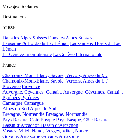
Voyages Scolaires
Destinations
Suisse
Dans les Alpes Suisses
Dans les Alpes Suisses
Lausanne & Bords du Lac Léman
Lausanne & Bords du Lac
Léman
La Genève Internationale
La Genève Internationale
France
Chamonix-Mont-Blanc, Savoie, Vercors, Alpes du (...)
Chamonix-Mont-Blanc, Savoie, Vercors, Alpes du (...)
Provence
Provence
Auvergne, Cévennes, Cantal...
Auvergne, Cévennes, Cantal...
Pyrénées
Pyrénées
Camargue
Camargue
Alpes du Sud
Alpes du Sud
Bretagne, Normandie
Bretagne, Normandie
Pays Basque, Côte Basque
Pays Basque, Côte Basque
Bassin d’Arcachon
Bassin d’Arcachon
Vosges, Vittel, Nancy
Vosges, Vittel, Nancy
Guyane, Amazonie
Guyane, Amazonie