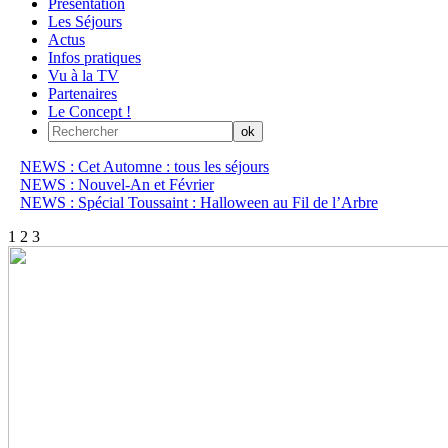
Présentation
Les Séjours
Actus
Infos pratiques
Vu à la TV
Partenaires
Le Concept !
NEWS : Cet Automne : tous les séjours
NEWS : Nouvel-An et Février
NEWS : Spécial Toussaint : Halloween au Fil de l’Arbre
1
2
3