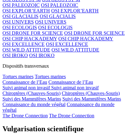
OSI PALEOZOIC
OSI PALEOZOIC
OSI EXPLOR’EARTH
OSI EXPLOR’EARTH
OSI GLACIALIS
OSI GLACIALIS
OSI UNIVERS
OSI UNIVERS
OSI ECOLOGIS
OSI ECOLOGIS
OSI DRONE FOR SCIENCE
OSI DRONE FOR SCIENCE
OSI CHIP HACKADEMY
OSI CHIP HACKADEMY
OSI EXCELLENCE
OSI EXCELLENCE
OSI WILD ATTITUDE
OSI WILD ATTITUDE
OSI IROKO
OSI IROKO
Dispositifs transversaux
Tortues marines
Tortues marines
Connaissance de l’Eau
Connaissance de l’Eau
Suivi animal non invasif
Suivi animal non invasif
Chiroptères (Chauves-Souris)
Chiroptères (Chauves-Souris)
Suivi des Mammifères Marins
Suivi des Mammifères Marins
Connaissance du monde végétal
Connaissance du monde
végétal
The Drone Connection
The Drone Connection
Vulgarisation scientifique