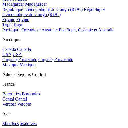
Madagascar
Madagascar
République Démocratique du Congo (RDC)
République
Démocratique du Congo (RDC)
Egypte
Egypte
Togo
Togo
Pacifique, Océanie et Australie
Pacifique, Océanie et Australie
Amérique
Canada
Canada
USA
USA
Guyane, Amazonie
Guyane, Amazonie
Mexique
Mexique
Adultes Séjours Confort
France
Baronnies
Baronnies
Cantal
Cantal
Vercors
Vercors
Asie
Maldives
Maldives