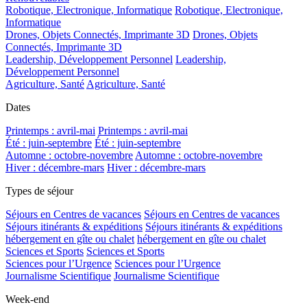
Robotique, Electronique, Informatique
Robotique, Electronique,
Informatique
Drones, Objets Connectés, Imprimante 3D
Drones, Objets
Connectés, Imprimante 3D
Leadership, Développement Personnel
Leadership,
Développement Personnel
Agriculture, Santé
Agriculture, Santé
Dates
Printemps : avril-mai
Printemps : avril-mai
Été : juin-septembre
Été : juin-septembre
Automne : octobre-novembre
Automne : octobre-novembre
Hiver : décembre-mars
Hiver : décembre-mars
Types de séjour
Séjours en Centres de vacances
Séjours en Centres de vacances
Séjours itinérants & expéditions
Séjours itinérants & expéditions
hébergement en gîte ou chalet
hébergement en gîte ou chalet
Sciences et Sports
Sciences et Sports
Sciences pour l’Urgence
Sciences pour l’Urgence
Journalisme Scientifique
Journalisme Scientifique
Week-end