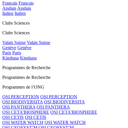
Français
Français
Anglais
Anglais
Italien
Italien
Clubs Sciences
Clubs Sciences
Valais Suisse
Valais Suisse
Genève
Genève
Paris
Paris
Kinshasa
Kinshasa
Programmes de Recherche
Programmes de Recherche
Programmes de l’ONG
OSI PERCEPTION
OSI PERCEPTION
OSI BIODIVERSITA
OSI BIODIVERSITA
OSI PANTHERA
OSI PANTHERA
OSI CETA’BIOSPHERE
OSI CETA’BIOSPHERE
OSI CETIS
OSI CETIS
OSI WATER WATCH
OSI WATER WATCH
OSI GEOSYST’M
OSI GEOSYST’M