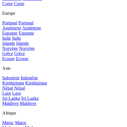
Corse
Corse
Europe
Portugal
Portugal
Angleterre
Angleterre
Espagne
Espagne
Italie
Italie
Islande
Islande
Norvège
Norvège
Grèce
Grèce
Ecosse
Ecosse
Asie
Indonésie
Indonésie
Kirghizistan
Kirghizistan
Népal
Népal
Laos
Laos
Sri Lanka
Sri Lanka
Maldives
Maldives
Afrique
Maroc
Maroc