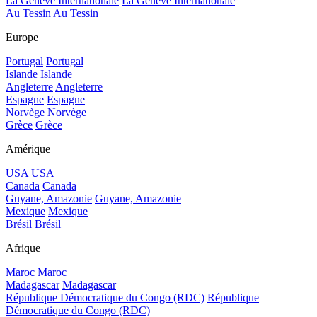
La Genève Internationale
La Genève Internationale
Au Tessin
Au Tessin
Europe
Portugal
Portugal
Islande
Islande
Angleterre
Angleterre
Espagne
Espagne
Norvège
Norvège
Grèce
Grèce
Amérique
USA
USA
Canada
Canada
Guyane, Amazonie
Guyane, Amazonie
Mexique
Mexique
Brésil
Brésil
Afrique
Maroc
Maroc
Madagascar
Madagascar
République Démocratique du Congo (RDC)
République
Démocratique du Congo (RDC)