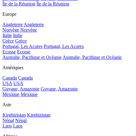
Île de la Réunion
Île de la Réunion
Europe
Angleterre
Angleterre
Norvège
Norvège
Italie
Italie
Grèce
Grèce
Portugal, Les Acores
Portugal, Les Acores
Ecosse
Ecosse
Australie, Pacifique et Océanie
Australie, Pacifique et Océanie
Amériques
Canada
Canada
USA
USA
Guyane, Amazonie
Guyane, Amazonie
Mexique
Mexique
Asie
Kirghizistan
Kirghizistan
Népal
Népal
Laos
Laos