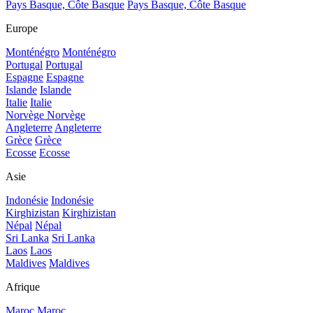
Pays Basque, Côte Basque
Pays Basque, Côte Basque
Europe
Monténégro
Monténégro
Portugal
Portugal
Espagne
Espagne
Islande
Islande
Italie
Italie
Norvège
Norvège
Angleterre
Angleterre
Grèce
Grèce
Ecosse
Ecosse
Asie
Indonésie
Indonésie
Kirghizistan
Kirghizistan
Népal
Népal
Sri Lanka
Sri Lanka
Laos
Laos
Maldives
Maldives
Afrique
Maroc
Maroc