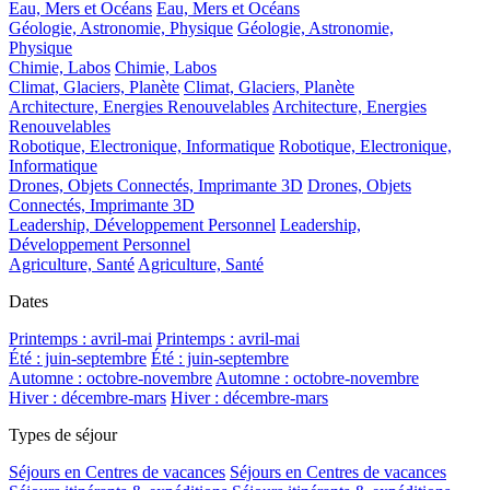
Eau, Mers et Océans
Eau, Mers et Océans
Géologie, Astronomie, Physique
Géologie, Astronomie,
Physique
Chimie, Labos
Chimie, Labos
Climat, Glaciers, Planète
Climat, Glaciers, Planète
Architecture, Energies Renouvelables
Architecture, Energies
Renouvelables
Robotique, Electronique, Informatique
Robotique, Electronique,
Informatique
Drones, Objets Connectés, Imprimante 3D
Drones, Objets
Connectés, Imprimante 3D
Leadership, Développement Personnel
Leadership,
Développement Personnel
Agriculture, Santé
Agriculture, Santé
Dates
Printemps : avril-mai
Printemps : avril-mai
Été : juin-septembre
Été : juin-septembre
Automne : octobre-novembre
Automne : octobre-novembre
Hiver : décembre-mars
Hiver : décembre-mars
Types de séjour
Séjours en Centres de vacances
Séjours en Centres de vacances