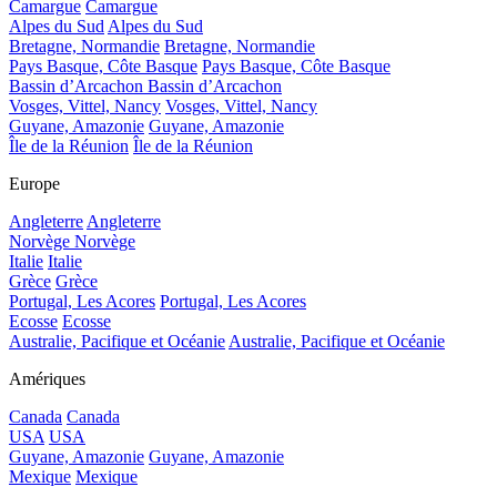
Camargue
Camargue
Alpes du Sud
Alpes du Sud
Bretagne, Normandie
Bretagne, Normandie
Pays Basque, Côte Basque
Pays Basque, Côte Basque
Bassin d’Arcachon
Bassin d’Arcachon
Vosges, Vittel, Nancy
Vosges, Vittel, Nancy
Guyane, Amazonie
Guyane, Amazonie
Île de la Réunion
Île de la Réunion
Europe
Angleterre
Angleterre
Norvège
Norvège
Italie
Italie
Grèce
Grèce
Portugal, Les Acores
Portugal, Les Acores
Ecosse
Ecosse
Australie, Pacifique et Océanie
Australie, Pacifique et Océanie
Amériques
Canada
Canada
USA
USA
Guyane, Amazonie
Guyane, Amazonie
Mexique
Mexique