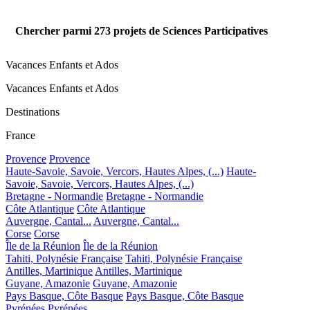
Chercher parmi
273
projets de Sciences Participatives
Vacances Enfants et Ados
Vacances Enfants et Ados
Destinations
France
Provence
Provence
Haute-Savoie, Savoie, Vercors, Hautes Alpes, (...)
Haute-
Savoie, Savoie, Vercors, Hautes Alpes, (...)
Bretagne - Normandie
Bretagne - Normandie
Côte Atlantique
Côte Atlantique
Auvergne, Cantal...
Auvergne, Cantal...
Corse
Corse
Île de la Réunion
Île de la Réunion
Tahiti, Polynésie Française
Tahiti, Polynésie Française
Antilles, Martinique
Antilles, Martinique
Guyane, Amazonie
Guyane, Amazonie
Pays Basque, Côte Basque
Pays Basque, Côte Basque
Pyrénées
Pyrénées