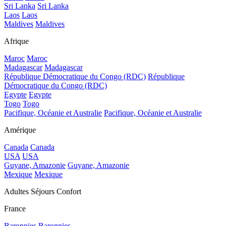
Sri Lanka
Sri Lanka
Laos
Laos
Maldives
Maldives
Afrique
Maroc
Maroc
Madagascar
Madagascar
République Démocratique du Congo (RDC)
République
Démocratique du Congo (RDC)
Egypte
Egypte
Togo
Togo
Pacifique, Océanie et Australie
Pacifique, Océanie et Australie
Amérique
Canada
Canada
USA
USA
Guyane, Amazonie
Guyane, Amazonie
Mexique
Mexique
Adultes Séjours Confort
France
Baronnies
Baronnies