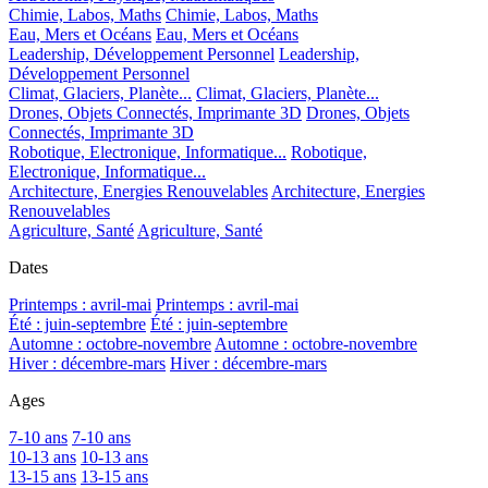
Chimie, Labos, Maths
Chimie, Labos, Maths
Eau, Mers et Océans
Eau, Mers et Océans
Leadership, Développement Personnel
Leadership,
Développement Personnel
Climat, Glaciers, Planète...
Climat, Glaciers, Planète...
Drones, Objets Connectés, Imprimante 3D
Drones, Objets
Connectés, Imprimante 3D
Robotique, Electronique, Informatique...
Robotique,
Electronique, Informatique...
Architecture, Energies Renouvelables
Architecture, Energies
Renouvelables
Agriculture, Santé
Agriculture, Santé
Dates
Printemps : avril-mai
Printemps : avril-mai
Été : juin-septembre
Été : juin-septembre
Automne : octobre-novembre
Automne : octobre-novembre
Hiver : décembre-mars
Hiver : décembre-mars
Ages
7-10 ans
7-10 ans
10-13 ans
10-13 ans
13-15 ans
13-15 ans