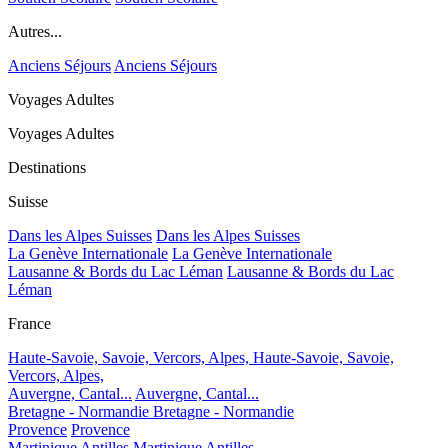
Autres...
Anciens Séjours
Anciens Séjours
Voyages Adultes
Voyages Adultes
Destinations
Suisse
Dans les Alpes Suisses
Dans les Alpes Suisses
La Genève Internationale
La Genève Internationale
Lausanne & Bords du Lac Léman
Lausanne & Bords du Lac
Léman
France
Haute-Savoie, Savoie, Vercors, Alpes,
Haute-Savoie, Savoie,
Vercors, Alpes,
Auvergne, Cantal...
Auvergne, Cantal...
Bretagne - Normandie
Bretagne - Normandie
Provence
Provence
Martinique Antilles
Martinique Antilles