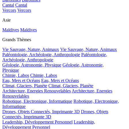
Cantal
Cantal
Vercors
Vercors
Asie
Maldives
Maldives
Grands Thèmes
Vie Sauvage, Nature, Animaux
Vie Sauvage, Nature, Animaux
Paléontologie, Archéologie, Anthropologie
Paléontologie,
Archéologie, Anthropologie
Géologie, Astronomie, Physique
Géologie, Astronomie,
Physique
Chimie, Labos
Chimie, Labos
Eau, Mers et Océans
Eau, Mers et Océans
Climat, Glaciers, Planète
Climat, Glaciers, Planète
Architecture, Energies Renouvelables
Architecture, Energies
Renouvelables
Robotique, Electronique, Informatique
Robotique, Electronique,
Informatique
Drones, Objets Connectés, Imprimante 3D
Drones, Objets
Connectés, Imprimante 3D
Leadership, Développement Personnel
Leadership,
Développement Personnel