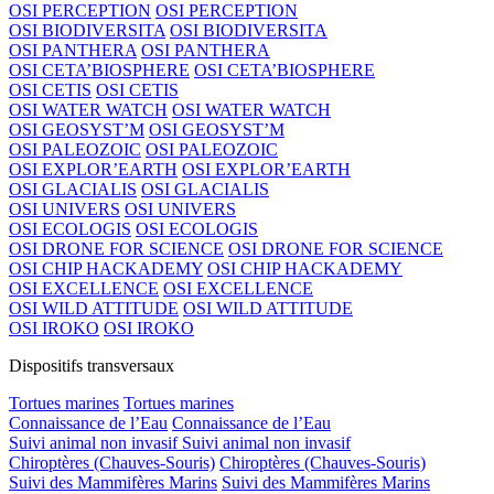
OSI PERCEPTION
OSI PERCEPTION
OSI BIODIVERSITA
OSI BIODIVERSITA
OSI PANTHERA
OSI PANTHERA
OSI CETA’BIOSPHERE
OSI CETA’BIOSPHERE
OSI CETIS
OSI CETIS
OSI WATER WATCH
OSI WATER WATCH
OSI GEOSYST’M
OSI GEOSYST’M
OSI PALEOZOIC
OSI PALEOZOIC
OSI EXPLOR’EARTH
OSI EXPLOR’EARTH
OSI GLACIALIS
OSI GLACIALIS
OSI UNIVERS
OSI UNIVERS
OSI ECOLOGIS
OSI ECOLOGIS
OSI DRONE FOR SCIENCE
OSI DRONE FOR SCIENCE
OSI CHIP HACKADEMY
OSI CHIP HACKADEMY
OSI EXCELLENCE
OSI EXCELLENCE
OSI WILD ATTITUDE
OSI WILD ATTITUDE
OSI IROKO
OSI IROKO
Dispositifs transversaux
Tortues marines
Tortues marines
Connaissance de l’Eau
Connaissance de l’Eau
Suivi animal non invasif
Suivi animal non invasif
Chiroptères (Chauves-Souris)
Chiroptères (Chauves-Souris)
Suivi des Mammifères Marins
Suivi des Mammifères Marins