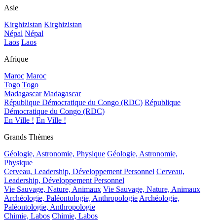
Asie
Kirghizistan
Kirghizistan
Népal
Népal
Laos
Laos
Afrique
Maroc
Maroc
Togo
Togo
Madagascar
Madagascar
République Démocratique du Congo (RDC)
République
Démocratique du Congo (RDC)
En Ville !
En Ville !
Grands Thèmes
Géologie, Astronomie, Physique
Géologie, Astronomie,
Physique
Cerveau, Leadership, Développement Personnel
Cerveau,
Leadership, Développement Personnel
Vie Sauvage, Nature, Animaux
Vie Sauvage, Nature, Animaux
Archéologie, Paléontologie, Anthropologie
Archéologie,
Paléontologie, Anthropologie
Chimie, Labos
Chimie, Labos