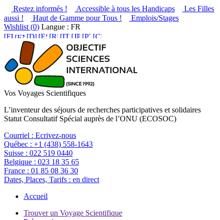
Restez informés !
Accessible à tous les Handicaps
Les Filles
aussi !
Haut de Gamme pour Tous !
Emplois/Stages
Wishlist (
0
)
Langue : FR
Vos Voyages Scientifiques
L’inventeur des séjours de recherches participatives et solidaires
Statut Consultatif Spécial auprès de l’ONU (ECOSOC)
Courriel :
Ecrivez-nous
Québec :
+1 (438) 558-1643
Suisse :
022 519 0440
Belgique :
023 18 35 65
France :
01 85 08 36 30
Dates, Places, Tarifs :
en direct
Accueil
Trouver un Voyage Scientifique