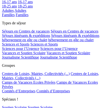
16-17 ans
16-17 ans
18-25 ans
18-25 ans
Adultes
Adultes
Familles
Familles
Types de séjour
Séjours en Centres de vacances
Séjours en Centres de vacances
Séjours itinérants & expéditions
Séjours itinérants & expéditions
hébergement en gîte ou chalet
hébergement en gîte ou chalet
Sciences et Sports
Sciences et Sports
Sciences pour l’Urgence
Sciences pour l’Urgence
Vacances et Soutien Scolaire
Vacances et Soutien Scolaire
Journalisme Scientifique
Journalisme Scientifique
Groupes
Centres de Loisirs, Mairies, Collectivités (...)
Centres de Loisirs,
Mairies, Collectivités (...)
Camps de Vacances Ecoles Privées
Camps de Vacances Ecoles
Privées
Comités d’Entreprises
Comités d’Entreprises
Spéciaux !
Soutien Scolaire
Soutien Scolaire