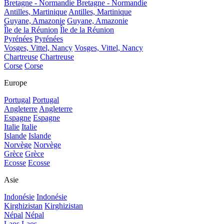
Bretagne - Normandie
Bretagne - Normandie
Antilles, Martinique
Antilles, Martinique
Guyane, Amazonie
Guyane, Amazonie
Île de la Réunion
Île de la Réunion
Pyrénées
Pyrénées
Vosges, Vittel, Nancy
Vosges, Vittel, Nancy
Chartreuse
Chartreuse
Corse
Corse
Europe
Portugal
Portugal
Angleterre
Angleterre
Espagne
Espagne
Italie
Italie
Islande
Islande
Norvège
Norvège
Grèce
Grèce
Ecosse
Ecosse
Asie
Indonésie
Indonésie
Kirghizistan
Kirghizistan
Népal
Népal
Laos
Laos