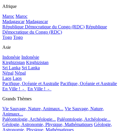
Afrique
Maroc
Maroc
Madagascar
Madagascar
République Démocratique du Congo (RDC)
République
Démocratique du Congo (RDC)
Togo
Togo
Asie
Indonésie
Indonésie
Kirghizistan
Kirghizistan
Sri Lanka
Sri Lanka
Népal
Népal
Laos
Laos
Pacifique, Océanie et Australie
Pacifique, Océanie et Australie
En Ville !_-_
En Ville !_-_
Grands Thèmes
Vie Sauvage, Nature, Animaux...
Vie Sauvage, Nature,
Animaux...
Paléontologie, Archéologie...
Paléontologie, Archéologie...
Géologie, Astronomie, Physique, Mathématiques
Géologie,
Astronomie, Physique, Mathématiques