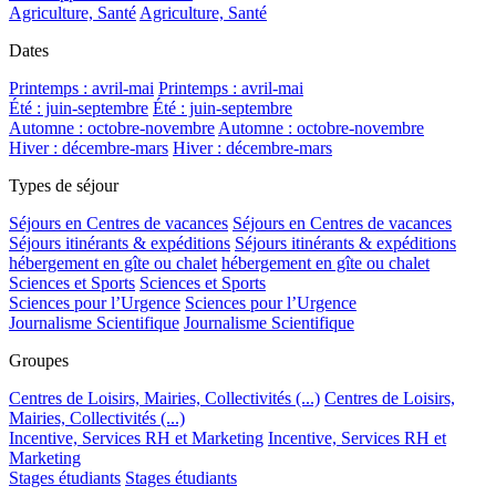
Agriculture, Santé
Agriculture, Santé
Dates
Printemps : avril-mai
Printemps : avril-mai
Été : juin-septembre
Été : juin-septembre
Automne : octobre-novembre
Automne : octobre-novembre
Hiver : décembre-mars
Hiver : décembre-mars
Types de séjour
Séjours en Centres de vacances
Séjours en Centres de vacances
Séjours itinérants & expéditions
Séjours itinérants & expéditions
hébergement en gîte ou chalet
hébergement en gîte ou chalet
Sciences et Sports
Sciences et Sports
Sciences pour l’Urgence
Sciences pour l’Urgence
Journalisme Scientifique
Journalisme Scientifique
Groupes
Centres de Loisirs, Mairies, Collectivités (...)
Centres de Loisirs,
Mairies, Collectivités (...)
Incentive, Services RH et Marketing
Incentive, Services RH et
Marketing
Stages étudiants
Stages étudiants