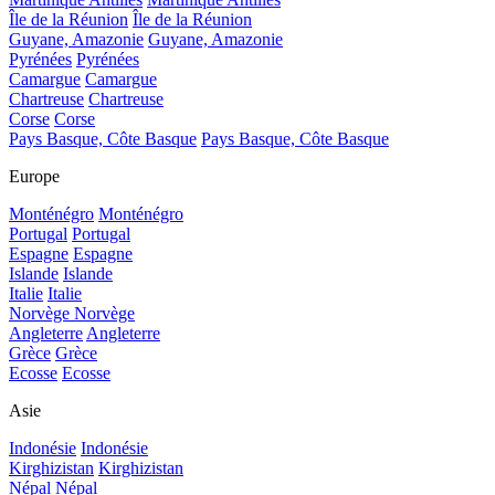
Île de la Réunion
Île de la Réunion
Guyane, Amazonie
Guyane, Amazonie
Pyrénées
Pyrénées
Camargue
Camargue
Chartreuse
Chartreuse
Corse
Corse
Pays Basque, Côte Basque
Pays Basque, Côte Basque
Europe
Monténégro
Monténégro
Portugal
Portugal
Espagne
Espagne
Islande
Islande
Italie
Italie
Norvège
Norvège
Angleterre
Angleterre
Grèce
Grèce
Ecosse
Ecosse
Asie
Indonésie
Indonésie
Kirghizistan
Kirghizistan
Népal
Népal