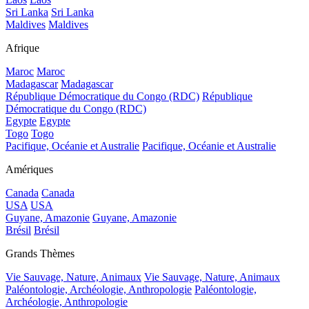
Sri Lanka
Sri Lanka
Maldives
Maldives
Afrique
Maroc
Maroc
Madagascar
Madagascar
République Démocratique du Congo (RDC)
République
Démocratique du Congo (RDC)
Egypte
Egypte
Togo
Togo
Pacifique, Océanie et Australie
Pacifique, Océanie et Australie
Amériques
Canada
Canada
USA
USA
Guyane, Amazonie
Guyane, Amazonie
Brésil
Brésil
Grands Thèmes
Vie Sauvage, Nature, Animaux
Vie Sauvage, Nature, Animaux
Paléontologie, Archéologie, Anthropologie
Paléontologie,
Archéologie, Anthropologie