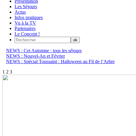
Présentation
Les Séjours
Actus
Infos pratiques
Vu à la TV
Partenaires
Le Concept !
NEWS : Cet Automne : tous les séjours
NEWS : Nouvel-An et Février
NEWS : Spécial Toussaint : Halloween au Fil de l’Arbre
1
2
3