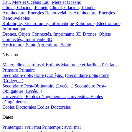
Eau, Mers et Océans
Eau, Mers et Océans
Climat, Glaciers, Planète
Climat, Glaciers, Planète
Architecture, Energies Renouvelables
Architecture, Energies
Renouvelables
Robotique, Electronique, Informatique
Robotique, Electronique,
Informatique
Drones, Objets Connectés, Imprimante 3D
Drones, Objets
Connectés, Imprimante 3D
Agriculture, Santé
Agriculture, Santé
Niveaux
Maternelle et Jardins d’Enfants
Maternelle et Jardins d’Enfants
Primaire
Primaire
Secondaire obligatoire (Collège...)
Secondaire obligatoire
(Collège...)
Secondaire Post-Obligatoire (Lycée...)
Secondaire Post-
Obligatoire (Lycée...)
Universités, Ecoles d’Ingénieurs...
Universités, Ecoles
d’Ingénieurs...
Ecoles Doctorales
Ecoles Doctorales
Dates
Printemps : avril-mai
Printemps : avril-mai