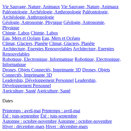
Vie Sauvage, Nature, Animaux
Vie Sauvage, Nature, Animaux
Paléontologie, Archéologie, Anthropologie
Paléontologie,
Archéologie, Anthropologie
Géologie, Astronomie, Physique
Géologie, Astronomie,
Physique
Chimie, Labos
Chimie, Labos
Eau, Mers et Océans
Eau, Mers et Océans
Climat, Glaciers, Planète
Climat, Glaciers, Planète
Architecture, Energies Renouvelables
Architecture, Energies
Renouvelables
Robotique, Electronique, Informatique
Robotique, Electronique,
Informatique
Drones, Objets Connectés, Imprimante 3D
Drones, Objets
Connectés, Imprimante 3D
Leadership, Développement Personnel
Leadership,
Développement Personnel
Agriculture, Santé
Agriculture, Santé
Dates
Printemps : avril-mai
Printemps : avril-mai
Été : juin-septembre
Été : juin-septembre
Automne : octobre-novembre
Automne : octobre-novembre
Hiver : décembre-mars
Hiver : décembre-mars