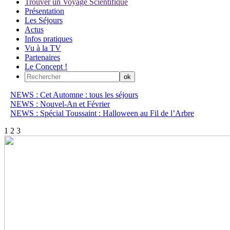
Trouver un Voyage Scientifique
Présentation
Les Séjours
Actus
Infos pratiques
Vu à la TV
Partenaires
Le Concept !
NEWS : Cet Automne : tous les séjours
NEWS : Nouvel-An et Février
NEWS : Spécial Toussaint : Halloween au Fil de l’Arbre
1
2
3