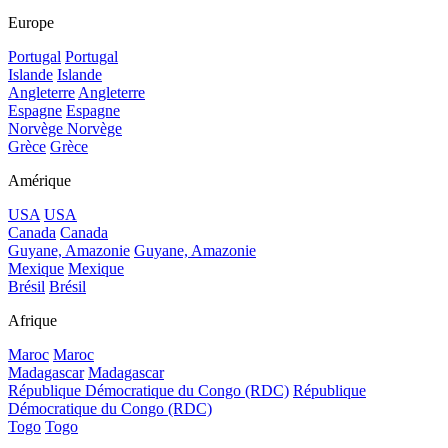
Europe
Portugal
Portugal
Islande
Islande
Angleterre
Angleterre
Espagne
Espagne
Norvège
Norvège
Grèce
Grèce
Amérique
USA
USA
Canada
Canada
Guyane, Amazonie
Guyane, Amazonie
Mexique
Mexique
Brésil
Brésil
Afrique
Maroc
Maroc
Madagascar
Madagascar
République Démocratique du Congo (RDC)
République
Démocratique du Congo (RDC)
Togo
Togo