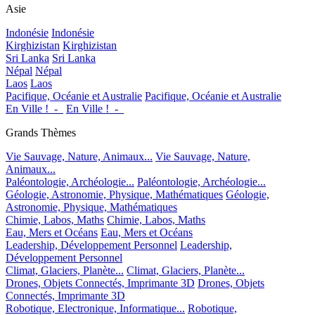
Asie
Indonésie
Indonésie
Kirghizistan
Kirghizistan
Sri Lanka
Sri Lanka
Népal
Népal
Laos
Laos
Pacifique, Océanie et Australie
Pacifique, Océanie et Australie
En Ville !_-_
En Ville !_-_
Grands Thèmes
Vie Sauvage, Nature, Animaux...
Vie Sauvage, Nature,
Animaux...
Paléontologie, Archéologie...
Paléontologie, Archéologie...
Géologie, Astronomie, Physique, Mathématiques
Géologie,
Astronomie, Physique, Mathématiques
Chimie, Labos, Maths
Chimie, Labos, Maths
Eau, Mers et Océans
Eau, Mers et Océans
Leadership, Développement Personnel
Leadership,
Développement Personnel
Climat, Glaciers, Planète...
Climat, Glaciers, Planète...
Drones, Objets Connectés, Imprimante 3D
Drones, Objets
Connectés, Imprimante 3D
Robotique, Electronique, Informatique...
Robotique,