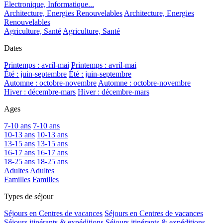
Electronique, Informatique...
Architecture, Energies Renouvelables
Architecture, Energies
Renouvelables
Agriculture, Santé
Agriculture, Santé
Dates
Printemps : avril-mai
Printemps : avril-mai
Été : juin-septembre
Été : juin-septembre
Automne : octobre-novembre
Automne : octobre-novembre
Hiver : décembre-mars
Hiver : décembre-mars
Ages
7-10 ans
7-10 ans
10-13 ans
10-13 ans
13-15 ans
13-15 ans
16-17 ans
16-17 ans
18-25 ans
18-25 ans
Adultes
Adultes
Familles
Familles
Types de séjour
Séjours en Centres de vacances
Séjours en Centres de vacances
Séjours itinérants & expéditions
Séjours itinérants & expéditions