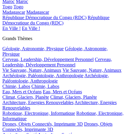
Maroc
Maroc
Togo
Togo
Madagascar
Madagascar
République Démocratique du Congo (RDC)
République
Démocratique du Congo (RDC)
En Ville !
En Ville !
Grands Thèmes
Géologie, Astronomie, Physique
Géologie, Astronomie,
Physique
Cerveau, Leadership, Développement Personnel
Cerveau,
Leadership, Développement Personnel
Vie Sauvage, Nature, Animaux
Vie Sauvage, Nature, Animaux
Archéologie, Paléontologie, Anthropologie
Archéologie,
Paléontologie, Anthropologie
Chimie, Labos
Chimie, Labos
Eau, Mers et Océans
Eau, Mers et Océans
Climat, Glaciers, Planète
Climat, Glaciers, Planète
Architecture, Energies Renouvelables
Architecture, Energies
Renouvelables
Robotique, Electronique, Informatique
Robotique, Electronique,
Informatique
Drones, Objets Connectés, Imprimante 3D
Drones, Objets
Connectés, Imprimante 3D