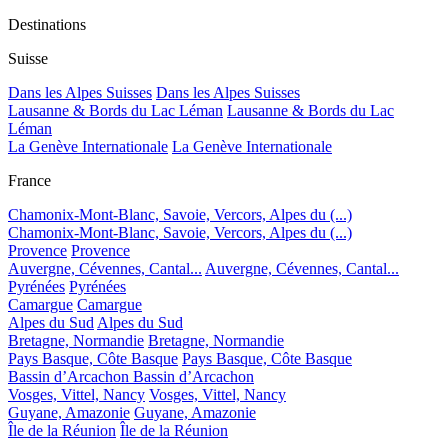
Destinations
Suisse
Dans les Alpes Suisses
Dans les Alpes Suisses
Lausanne & Bords du Lac Léman
Lausanne & Bords du Lac
Léman
La Genève Internationale
La Genève Internationale
France
Chamonix-Mont-Blanc, Savoie, Vercors, Alpes du (...)
Chamonix-Mont-Blanc, Savoie, Vercors, Alpes du (...)
Provence
Provence
Auvergne, Cévennes, Cantal...
Auvergne, Cévennes, Cantal...
Pyrénées
Pyrénées
Camargue
Camargue
Alpes du Sud
Alpes du Sud
Bretagne, Normandie
Bretagne, Normandie
Pays Basque, Côte Basque
Pays Basque, Côte Basque
Bassin d’Arcachon
Bassin d’Arcachon
Vosges, Vittel, Nancy
Vosges, Vittel, Nancy
Guyane, Amazonie
Guyane, Amazonie
Île de la Réunion
Île de la Réunion