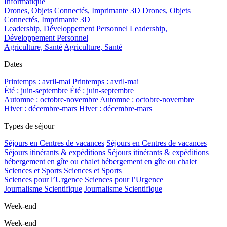
Informatique
Drones, Objets Connectés, Imprimante 3D
Drones, Objets
Connectés, Imprimante 3D
Leadership, Développement Personnel
Leadership,
Développement Personnel
Agriculture, Santé
Agriculture, Santé
Dates
Printemps : avril-mai
Printemps : avril-mai
Été : juin-septembre
Été : juin-septembre
Automne : octobre-novembre
Automne : octobre-novembre
Hiver : décembre-mars
Hiver : décembre-mars
Types de séjour
Séjours en Centres de vacances
Séjours en Centres de vacances
Séjours itinérants & expéditions
Séjours itinérants & expéditions
hébergement en gîte ou chalet
hébergement en gîte ou chalet
Sciences et Sports
Sciences et Sports
Sciences pour l’Urgence
Sciences pour l’Urgence
Journalisme Scientifique
Journalisme Scientifique
Week-end
Week-end