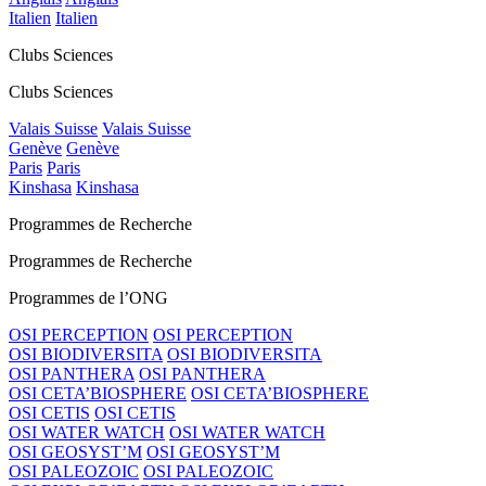
Italien
Italien
Clubs Sciences
Clubs Sciences
Valais Suisse
Valais Suisse
Genève
Genève
Paris
Paris
Kinshasa
Kinshasa
Programmes de Recherche
Programmes de Recherche
Programmes de l’ONG
OSI PERCEPTION
OSI PERCEPTION
OSI BIODIVERSITA
OSI BIODIVERSITA
OSI PANTHERA
OSI PANTHERA
OSI CETA’BIOSPHERE
OSI CETA’BIOSPHERE
OSI CETIS
OSI CETIS
OSI WATER WATCH
OSI WATER WATCH
OSI GEOSYST’M
OSI GEOSYST’M
OSI PALEOZOIC
OSI PALEOZOIC