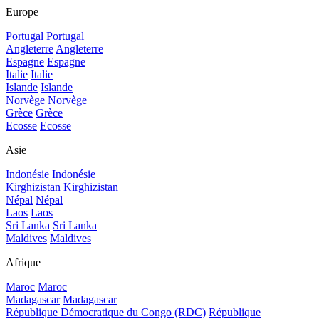
Europe
Portugal
Portugal
Angleterre
Angleterre
Espagne
Espagne
Italie
Italie
Islande
Islande
Norvège
Norvège
Grèce
Grèce
Ecosse
Ecosse
Asie
Indonésie
Indonésie
Kirghizistan
Kirghizistan
Népal
Népal
Laos
Laos
Sri Lanka
Sri Lanka
Maldives
Maldives
Afrique
Maroc
Maroc
Madagascar
Madagascar
République Démocratique du Congo (RDC)
République