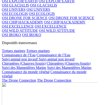
OSI EXPLOR’EARTH
OSI EXPLOR’EARTH
OSI GLACIALIS
OSI GLACIALIS
OSI UNIVERS
OSI UNIVERS
OSI ECOLOGIS
OSI ECOLOGIS
OSI DRONE FOR SCIENCE
OSI DRONE FOR SCIENCE
OSI CHIP HACKADEMY
OSI CHIP HACKADEMY
OSI EXCELLENCE
OSI EXCELLENCE
OSI WILD ATTITUDE
OSI WILD ATTITUDE
OSI IROKO
OSI IROKO
Dispositifs transversaux
Tortues marines
Tortues marines
Connaissance de l’Eau
Connaissance de l’Eau
Suivi animal non invasif
Suivi animal non invasif
Chiroptères (Chauves-Souris)
Chiroptères (Chauves-Souris)
Suivi des Mammifères Marins
Suivi des Mammifères Marins
Connaissance du monde végétal
Connaissance du monde
végétal
The Drone Connection
The Drone Connection