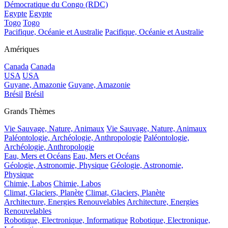
Démocratique du Congo (RDC)
Egypte
Egypte
Togo
Togo
Pacifique, Océanie et Australie
Pacifique, Océanie et Australie
Amériques
Canada
Canada
USA
USA
Guyane, Amazonie
Guyane, Amazonie
Brésil
Brésil
Grands Thèmes
Vie Sauvage, Nature, Animaux
Vie Sauvage, Nature, Animaux
Paléontologie, Archéologie, Anthropologie
Paléontologie,
Archéologie, Anthropologie
Eau, Mers et Océans
Eau, Mers et Océans
Géologie, Astronomie, Physique
Géologie, Astronomie,
Physique
Chimie, Labos
Chimie, Labos
Climat, Glaciers, Planète
Climat, Glaciers, Planète
Architecture, Energies Renouvelables
Architecture, Energies
Renouvelables
Robotique, Electronique, Informatique
Robotique, Electronique,