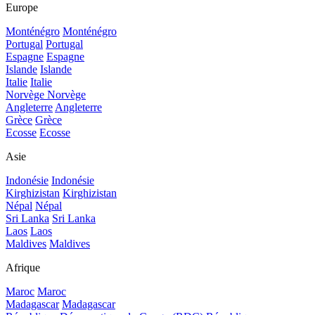
Europe
Monténégro
Monténégro
Portugal
Portugal
Espagne
Espagne
Islande
Islande
Italie
Italie
Norvège
Norvège
Angleterre
Angleterre
Grèce
Grèce
Ecosse
Ecosse
Asie
Indonésie
Indonésie
Kirghizistan
Kirghizistan
Népal
Népal
Sri Lanka
Sri Lanka
Laos
Laos
Maldives
Maldives
Afrique
Maroc
Maroc
Madagascar
Madagascar