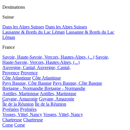
Destinations
Suisse
Dans les Alpes Suisses
Dans les Alpes Suisses
Lausanne & Bords du Lac Léman
Lausanne & Bords du Lac
Léman
France
Savoie, Haute-Savoie, Vercors, Hautes-Alpes, (...)
Savoie,
Haute-Savoie, Vercors, Hautes-Alpes, (...)
Auvergne, Cantal,
Auvergne, Cantal,
Provence
Provence
Côte Atlantique
Côte Atlantique
Pays Basque, Côte Basque
Pays Basque, Côte Basque
Bretagne - Normandie
Bretagne - Normandie
Antilles, Martinique
Antilles, Martinique
Guyane, Amazonie
Guyane, Amazonie
Île de la Réunion
Île de la Réunion
Pyrénées
Pyrénées
Vosges, Vittel, Nancy
Vosges, Vittel, Nancy
Chartreuse
Chartreuse
Corse
Corse