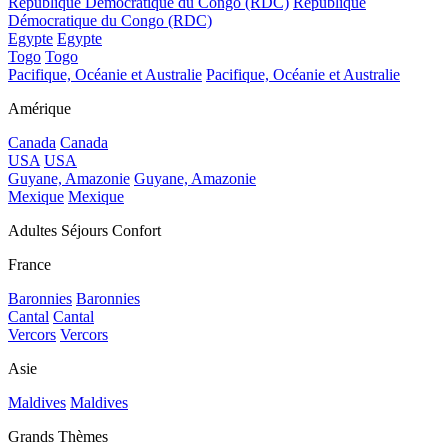
République Démocratique du Congo (RDC)
République
Démocratique du Congo (RDC)
Egypte
Egypte
Togo
Togo
Pacifique, Océanie et Australie
Pacifique, Océanie et Australie
Amérique
Canada
Canada
USA
USA
Guyane, Amazonie
Guyane, Amazonie
Mexique
Mexique
Adultes Séjours Confort
France
Baronnies
Baronnies
Cantal
Cantal
Vercors
Vercors
Asie
Maldives
Maldives
Grands Thèmes