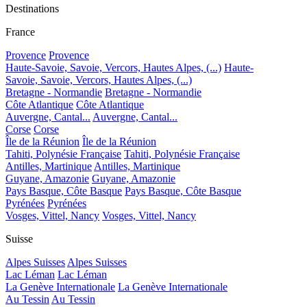
Destinations
France
Provence
Provence
Haute-Savoie, Savoie, Vercors, Hautes Alpes, (...)
Haute-
Savoie, Savoie, Vercors, Hautes Alpes, (...)
Bretagne - Normandie
Bretagne - Normandie
Côte Atlantique
Côte Atlantique
Auvergne, Cantal...
Auvergne, Cantal...
Corse
Corse
Île de la Réunion
Île de la Réunion
Tahiti, Polynésie Française
Tahiti, Polynésie Française
Antilles, Martinique
Antilles, Martinique
Guyane, Amazonie
Guyane, Amazonie
Pays Basque, Côte Basque
Pays Basque, Côte Basque
Pyrénées
Pyrénées
Vosges, Vittel, Nancy
Vosges, Vittel, Nancy
Suisse
Alpes Suisses
Alpes Suisses
Lac Léman
Lac Léman
La Genève Internationale
La Genève Internationale
Au Tessin
Au Tessin