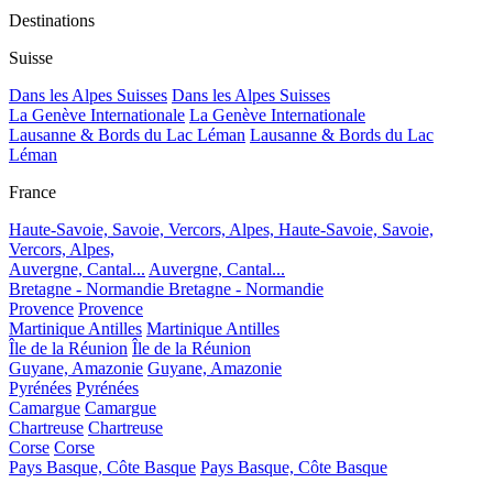
Destinations
Suisse
Dans les Alpes Suisses
Dans les Alpes Suisses
La Genève Internationale
La Genève Internationale
Lausanne & Bords du Lac Léman
Lausanne & Bords du Lac
Léman
France
Haute-Savoie, Savoie, Vercors, Alpes,
Haute-Savoie, Savoie,
Vercors, Alpes,
Auvergne, Cantal...
Auvergne, Cantal...
Bretagne - Normandie
Bretagne - Normandie
Provence
Provence
Martinique Antilles
Martinique Antilles
Île de la Réunion
Île de la Réunion
Guyane, Amazonie
Guyane, Amazonie
Pyrénées
Pyrénées
Camargue
Camargue
Chartreuse
Chartreuse
Corse
Corse
Pays Basque, Côte Basque
Pays Basque, Côte Basque