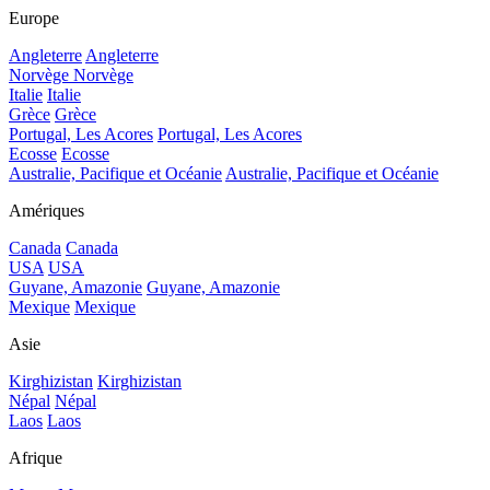
Europe
Angleterre
Angleterre
Norvège
Norvège
Italie
Italie
Grèce
Grèce
Portugal, Les Acores
Portugal, Les Acores
Ecosse
Ecosse
Australie, Pacifique et Océanie
Australie, Pacifique et Océanie
Amériques
Canada
Canada
USA
USA
Guyane, Amazonie
Guyane, Amazonie
Mexique
Mexique
Asie
Kirghizistan
Kirghizistan
Népal
Népal
Laos
Laos
Afrique