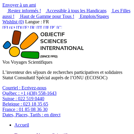
Envoyer à un ami
Restez informés !
Accessible à tous les Handicaps
Les Filles
aussi !
Haut de Gamme pour Tous !
Emplois/Stages
Wishlist (
0
)
Langue : FR
Vos Voyages Scientifiques
L’inventeur des séjours de recherches participatives et solidaires
Statut Consultatif Spécial auprès de l’ONU (ECOSOC)
Courriel :
Ecrivez-nous
Québec :
+1 (438) 558-1643
Suisse :
022 519 0440
Belgique :
023 18 35 65
France :
01 85 08 36 30
Dates, Places, Tarifs :
en direct
Accueil