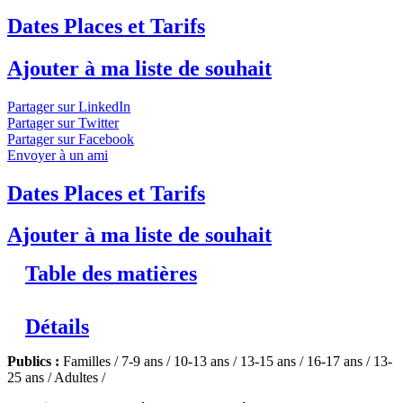
Dates Places et Tarifs
Ajouter à ma liste de souhait
Partager sur LinkedIn
Partager sur Twitter
Partager sur Facebook
Envoyer à un ami
En famille, Biologie de l'eau au coeur
Dates Places et Tarifs
du pays des volcans
Niveaux 1 et 2
Ajouter à ma liste de souhait
Dans le Cantal en famille, découvrez l'histoire de l'eau tout en
vous amusant.
↓ Lire le descriptif détaillé plus bas ↓
Niveaux 1
Table des matières
et 2
Détails
Publics :
Familles / 7-9 ans / 10-13 ans / 13-15 ans / 16-17 ans / 13-
25 ans / Adultes /