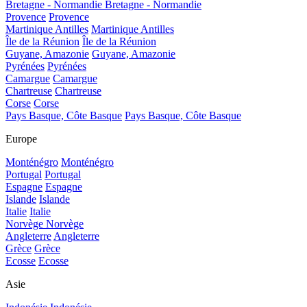
Bretagne - Normandie
Bretagne - Normandie
Provence
Provence
Martinique Antilles
Martinique Antilles
Île de la Réunion
Île de la Réunion
Guyane, Amazonie
Guyane, Amazonie
Pyrénées
Pyrénées
Camargue
Camargue
Chartreuse
Chartreuse
Corse
Corse
Pays Basque, Côte Basque
Pays Basque, Côte Basque
Europe
Monténégro
Monténégro
Portugal
Portugal
Espagne
Espagne
Islande
Islande
Italie
Italie
Norvège
Norvège
Angleterre
Angleterre
Grèce
Grèce
Ecosse
Ecosse
Asie