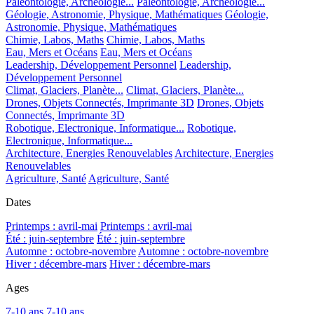
Paléontologie, Archéologie...
Paléontologie, Archéologie...
Géologie, Astronomie, Physique, Mathématiques
Géologie,
Astronomie, Physique, Mathématiques
Chimie, Labos, Maths
Chimie, Labos, Maths
Eau, Mers et Océans
Eau, Mers et Océans
Leadership, Développement Personnel
Leadership,
Développement Personnel
Climat, Glaciers, Planète...
Climat, Glaciers, Planète...
Drones, Objets Connectés, Imprimante 3D
Drones, Objets
Connectés, Imprimante 3D
Robotique, Electronique, Informatique...
Robotique,
Electronique, Informatique...
Architecture, Energies Renouvelables
Architecture, Energies
Renouvelables
Agriculture, Santé
Agriculture, Santé
Dates
Printemps : avril-mai
Printemps : avril-mai
Été : juin-septembre
Été : juin-septembre
Automne : octobre-novembre
Automne : octobre-novembre
Hiver : décembre-mars
Hiver : décembre-mars
Ages
7-10 ans
7-10 ans