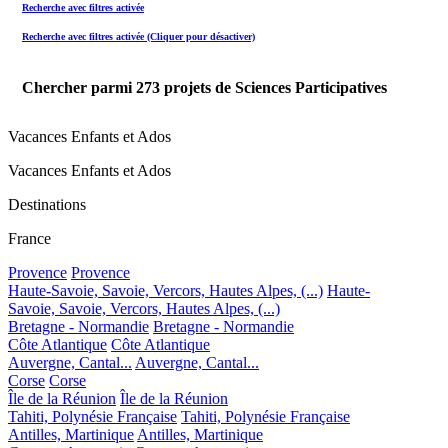
Recherche avec filtres activée
Recherche avec filtres activée (Cliquer pour désactiver)
Chercher parmi
273
projets de Sciences Participatives
Vacances Enfants et Ados
Vacances Enfants et Ados
Destinations
France
Provence
Provence
Haute-Savoie, Savoie, Vercors, Hautes Alpes, (...)
Haute-
Savoie, Savoie, Vercors, Hautes Alpes, (...)
Bretagne - Normandie
Bretagne - Normandie
Côte Atlantique
Côte Atlantique
Auvergne, Cantal...
Auvergne, Cantal...
Corse
Corse
Île de la Réunion
Île de la Réunion
Tahiti, Polynésie Française
Tahiti, Polynésie Française
Antilles, Martinique
Antilles, Martinique