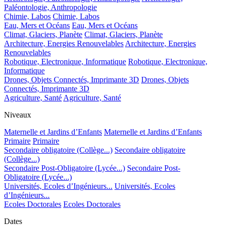
Paléontologie, Anthropologie
Chimie, Labos
Chimie, Labos
Eau, Mers et Océans
Eau, Mers et Océans
Climat, Glaciers, Planète
Climat, Glaciers, Planète
Architecture, Energies Renouvelables
Architecture, Energies
Renouvelables
Robotique, Electronique, Informatique
Robotique, Electronique,
Informatique
Drones, Objets Connectés, Imprimante 3D
Drones, Objets
Connectés, Imprimante 3D
Agriculture, Santé
Agriculture, Santé
Niveaux
Maternelle et Jardins d’Enfants
Maternelle et Jardins d’Enfants
Primaire
Primaire
Secondaire obligatoire (Collège...)
Secondaire obligatoire
(Collège...)
Secondaire Post-Obligatoire (Lycée...)
Secondaire Post-
Obligatoire (Lycée...)
Universités, Ecoles d’Ingénieurs...
Universités, Ecoles
d’Ingénieurs...
Ecoles Doctorales
Ecoles Doctorales
Dates