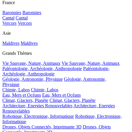
France
Baronnies
Baronnies
Cantal
Cantal
Vercors
Vercors
Asie
Maldives
Maldives
Grands Thèmes
Vie Sauvage, Nature, Animaux
Vie Sauvage, Nature, Animaux
Paléontologie, Archéologie, Anthropologie
Paléontologie,
Archéologie, Anthropologie
Géologie, Astronomie, Physique
Géologie, Astronomie,
Physique
Chimie, Labos
Chimie, Labos
Eau, Mers et Océans
Eau, Mers et Océans
Climat, Glaciers, Planète
Climat, Glaciers, Planète
Architecture, Energies Renouvelables
Architecture, Energies
Renouvelables
Robotique, Electronique, Informatique
Robotique, Electronique,
Informatique
Drones, Objets Connectés, Imprimante 3D
Drones, Objets