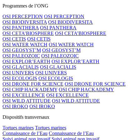
Programmes de l’ONG
OSI PERCEPTION
OSI PERCEPTION
OSI BIODIVERSITA
OSI BIODIVERSITA
OSI PANTHERA
OSI PANTHERA
OSI CETA’BIOSPHERE
OSI CETA’BIOSPHERE
OSI CETIS
OSI CETIS
OSI WATER WATCH
OSI WATER WATCH
OSI GEOSYST’M
OSI GEOSYST’M
OSI PALEOZOIC
OSI PALEOZOIC
OSI EXPLOR’EARTH
OSI EXPLOR’EARTH
OSI GLACIALIS
OSI GLACIALIS
OSI UNIVERS
OSI UNIVERS
OSI ECOLOGIS
OSI ECOLOGIS
OSI DRONE FOR SCIENCE
OSI DRONE FOR SCIENCE
OSI CHIP HACKADEMY
OSI CHIP HACKADEMY
OSI EXCELLENCE
OSI EXCELLENCE
OSI WILD ATTITUDE
OSI WILD ATTITUDE
OSI IROKO
OSI IROKO
Dispositifs transversaux
Tortues marines
Tortues marines
Connaissance de l’Eau
Connaissance de l’Eau
Suivi animal non invasif
Suivi animal non invasif