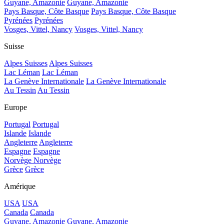
Guyane, Amazonie
Guyane, Amazonie
Pays Basque, Côte Basque
Pays Basque, Côte Basque
Pyrénées
Pyrénées
Vosges, Vittel, Nancy
Vosges, Vittel, Nancy
Suisse
Alpes Suisses
Alpes Suisses
Lac Léman
Lac Léman
La Genève Internationale
La Genève Internationale
Au Tessin
Au Tessin
Europe
Portugal
Portugal
Islande
Islande
Angleterre
Angleterre
Espagne
Espagne
Norvège
Norvège
Grèce
Grèce
Amérique
USA
USA
Canada
Canada
Guyane, Amazonie
Guyane, Amazonie