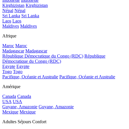
Indonésie
Indonésie
Kirghizistan
Kirghizistan
Népal
Népal
Sri Lanka
Sri Lanka
Laos
Laos
Maldives
Maldives
Afrique
Maroc
Maroc
Madagascar
Madagascar
République Démocratique du Congo (RDC)
République
Démocratique du Congo (RDC)
Egypte
Egypte
Togo
Togo
Pacifique, Océanie et Australie
Pacifique, Océanie et Australie
Amérique
Canada
Canada
USA
USA
Guyane, Amazonie
Guyane, Amazonie
Mexique
Mexique
Adultes Séjours Confort