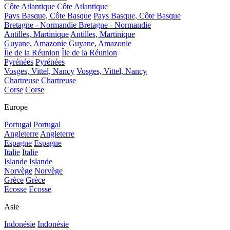
Côte Atlantique
Côte Atlantique
Pays Basque, Côte Basque
Pays Basque, Côte Basque
Bretagne - Normandie
Bretagne - Normandie
Antilles, Martinique
Antilles, Martinique
Guyane, Amazonie
Guyane, Amazonie
Île de la Réunion
Île de la Réunion
Pyrénées
Pyrénées
Vosges, Vittel, Nancy
Vosges, Vittel, Nancy
Chartreuse
Chartreuse
Corse
Corse
Europe
Portugal
Portugal
Angleterre
Angleterre
Espagne
Espagne
Italie
Italie
Islande
Islande
Norvège
Norvège
Grèce
Grèce
Ecosse
Ecosse
Asie
Indonésie
Indonésie