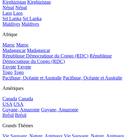
Kirghizistan
Kirghizistan
Népal
Népal
Laos
Laos
Sri Lanka
Sri Lanka
Maldives
Maldives
Afrique
Maroc
Maroc
Madagascar
Madagascar
République Démocratique du Congo (RDC)
République
Démocratique du Congo (RDC)
Egypte
Egypte
Togo
Togo
Pacifique, Océanie et Australie
Pacifique, Océanie et Australie
Amériques
Canada
Canada
USA
USA
Guyane, Amazonie
Guyane, Amazonie
Brésil
Brésil
Grands Thèmes
Vie Sauvage, Nature, Animaux
Vie Sauvage, Nature, Animaux