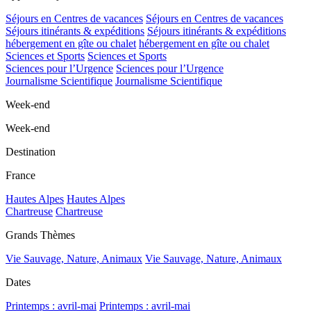
Séjours en Centres de vacances
Séjours en Centres de vacances
Séjours itinérants & expéditions
Séjours itinérants & expéditions
hébergement en gîte ou chalet
hébergement en gîte ou chalet
Sciences et Sports
Sciences et Sports
Sciences pour l’Urgence
Sciences pour l’Urgence
Journalisme Scientifique
Journalisme Scientifique
Week-end
Week-end
Destination
France
Hautes Alpes
Hautes Alpes
Chartreuse
Chartreuse
Grands Thèmes
Vie Sauvage, Nature, Animaux
Vie Sauvage, Nature, Animaux
Dates
Printemps : avril-mai
Printemps : avril-mai