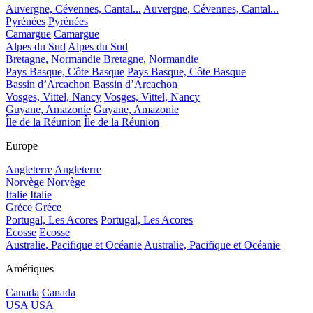
Auvergne, Cévennes, Cantal...
Auvergne, Cévennes, Cantal...
Pyrénées
Pyrénées
Camargue
Camargue
Alpes du Sud
Alpes du Sud
Bretagne, Normandie
Bretagne, Normandie
Pays Basque, Côte Basque
Pays Basque, Côte Basque
Bassin d’Arcachon
Bassin d’Arcachon
Vosges, Vittel, Nancy
Vosges, Vittel, Nancy
Guyane, Amazonie
Guyane, Amazonie
Île de la Réunion
Île de la Réunion
Europe
Angleterre
Angleterre
Norvège
Norvège
Italie
Italie
Grèce
Grèce
Portugal, Les Acores
Portugal, Les Acores
Ecosse
Ecosse
Australie, Pacifique et Océanie
Australie, Pacifique et Océanie
Amériques
Canada
Canada
USA
USA