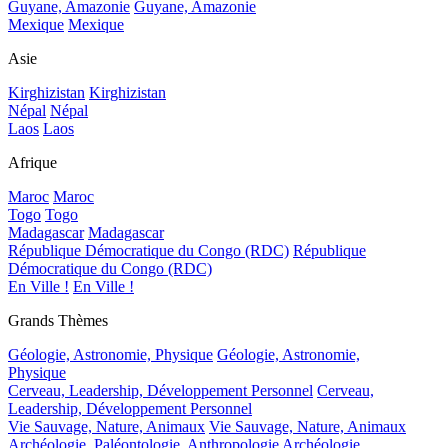
Guyane, Amazonie
Guyane, Amazonie
Mexique
Mexique
Asie
Kirghizistan
Kirghizistan
Népal
Népal
Laos
Laos
Afrique
Maroc
Maroc
Togo
Togo
Madagascar
Madagascar
République Démocratique du Congo (RDC)
République
Démocratique du Congo (RDC)
En Ville !
En Ville !
Grands Thèmes
Géologie, Astronomie, Physique
Géologie, Astronomie,
Physique
Cerveau, Leadership, Développement Personnel
Cerveau,
Leadership, Développement Personnel
Vie Sauvage, Nature, Animaux
Vie Sauvage, Nature, Animaux
Archéologie, Paléontologie, Anthropologie
Archéologie,