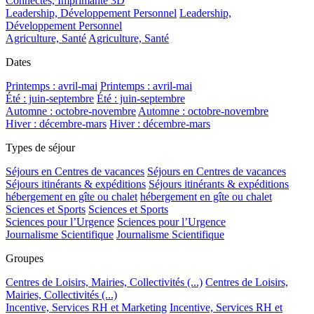
Connectés, Imprimante 3D
Leadership, Développement Personnel
Leadership,
Développement Personnel
Agriculture, Santé
Agriculture, Santé
Dates
Printemps : avril-mai
Printemps : avril-mai
Été : juin-septembre
Été : juin-septembre
Automne : octobre-novembre
Automne : octobre-novembre
Hiver : décembre-mars
Hiver : décembre-mars
Types de séjour
Séjours en Centres de vacances
Séjours en Centres de vacances
Séjours itinérants & expéditions
Séjours itinérants & expéditions
hébergement en gîte ou chalet
hébergement en gîte ou chalet
Sciences et Sports
Sciences et Sports
Sciences pour l’Urgence
Sciences pour l’Urgence
Journalisme Scientifique
Journalisme Scientifique
Groupes
Centres de Loisirs, Mairies, Collectivités (...)
Centres de Loisirs,
Mairies, Collectivités (...)
Incentive, Services RH et Marketing
Incentive, Services RH et