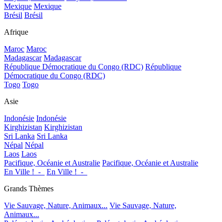
Mexique
Mexique
Brésil
Brésil
Afrique
Maroc
Maroc
Madagascar
Madagascar
République Démocratique du Congo (RDC)
République
Démocratique du Congo (RDC)
Togo
Togo
Asie
Indonésie
Indonésie
Kirghizistan
Kirghizistan
Sri Lanka
Sri Lanka
Népal
Népal
Laos
Laos
Pacifique, Océanie et Australie
Pacifique, Océanie et Australie
En Ville !_-_
En Ville !_-_
Grands Thèmes
Vie Sauvage, Nature, Animaux...
Vie Sauvage, Nature,
Animaux...