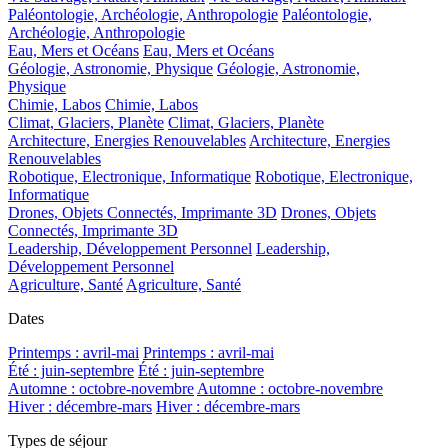
Paléontologie, Archéologie, Anthropologie
Paléontologie,
Archéologie, Anthropologie
Eau, Mers et Océans
Eau, Mers et Océans
Géologie, Astronomie, Physique
Géologie, Astronomie,
Physique
Chimie, Labos
Chimie, Labos
Climat, Glaciers, Planète
Climat, Glaciers, Planète
Architecture, Energies Renouvelables
Architecture, Energies
Renouvelables
Robotique, Electronique, Informatique
Robotique, Electronique,
Informatique
Drones, Objets Connectés, Imprimante 3D
Drones, Objets
Connectés, Imprimante 3D
Leadership, Développement Personnel
Leadership,
Développement Personnel
Agriculture, Santé
Agriculture, Santé
Dates
Printemps : avril-mai
Printemps : avril-mai
Été : juin-septembre
Été : juin-septembre
Automne : octobre-novembre
Automne : octobre-novembre
Hiver : décembre-mars
Hiver : décembre-mars
Types de séjour