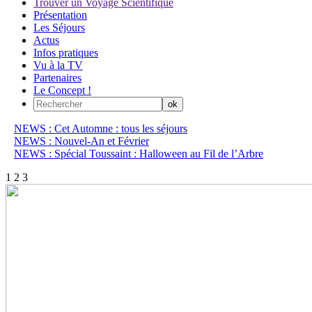
Trouver un Voyage Scientifique
Présentation
Les Séjours
Actus
Infos pratiques
Vu à la TV
Partenaires
Le Concept !
NEWS : Cet Automne : tous les séjours
NEWS : Nouvel-An et Février
NEWS : Spécial Toussaint : Halloween au Fil de l’Arbre
1
2
3