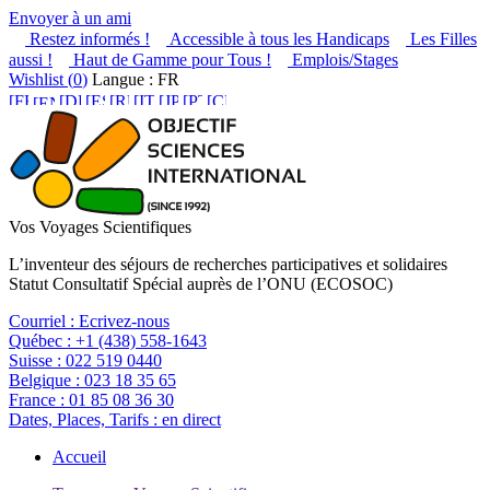
Envoyer à un ami
Restez informés !
Accessible à tous les Handicaps
Les Filles
aussi !
Haut de Gamme pour Tous !
Emplois/Stages
Wishlist (
0
)
Langue : FR
Vos Voyages Scientifiques
L’inventeur des séjours de recherches participatives et solidaires
Statut Consultatif Spécial auprès de l’ONU (ECOSOC)
Courriel :
Ecrivez-nous
Québec :
+1 (438) 558-1643
Suisse :
022 519 0440
Belgique :
023 18 35 65
France :
01 85 08 36 30
Dates, Places, Tarifs :
en direct
Accueil