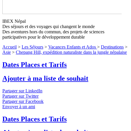
IBEX Népal
Chepang Hill, expédition naturaliste
Des séjours et des voyages qui changent le monde
dans la jungle népalaise
Niveau 3
Des aventures hors du commun, des projets de sciences
participatives pour le développement durable
Une expédition scientifique au Népal pour découvrir et étudier
Accueil
>
Les Séjours
>
Vacances Enfants et Ados
>
Destinations
>
la biodiversité des forêts tropicales des Chepang Hill sur les
Asie
>
Chepang Hill, expédition naturaliste dans la jungle népalaise
contreforts de l'Himalaya. L'objectif : obtenir la protection
officielle de ce site naturel exceptionnel et menacé par la
Dates Places et Tarifs
construction d'une route.
↓ Lire le descriptif détaillé plus bas ↓
Niveau 3
Ajouter à ma liste de souhait
Partager sur LinkedIn
Partager sur Twitter
Partager sur Facebook
Envoyer à un ami
Dates Places et Tarifs