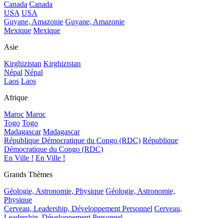
Canada
Canada
USA
USA
Guyane, Amazonie
Guyane, Amazonie
Mexique
Mexique
Asie
Kirghizistan
Kirghizistan
Népal
Népal
Laos
Laos
Afrique
Maroc
Maroc
Togo
Togo
Madagascar
Madagascar
République Démocratique du Congo (RDC)
République
Démocratique du Congo (RDC)
En Ville !
En Ville !
Grands Thèmes
Géologie, Astronomie, Physique
Géologie, Astronomie,
Physique
Cerveau, Leadership, Développement Personnel
Cerveau,
Leadership, Développement Personnel