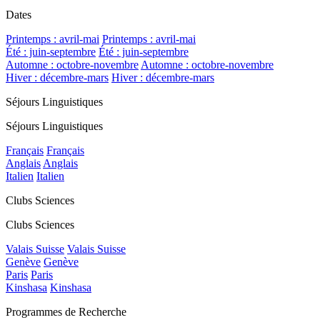
Dates
Printemps : avril-mai
Printemps : avril-mai
Été : juin-septembre
Été : juin-septembre
Automne : octobre-novembre
Automne : octobre-novembre
Hiver : décembre-mars
Hiver : décembre-mars
Séjours Linguistiques
Séjours Linguistiques
Français
Français
Anglais
Anglais
Italien
Italien
Clubs Sciences
Clubs Sciences
Valais Suisse
Valais Suisse
Genève
Genève
Paris
Paris
Kinshasa
Kinshasa
Programmes de Recherche