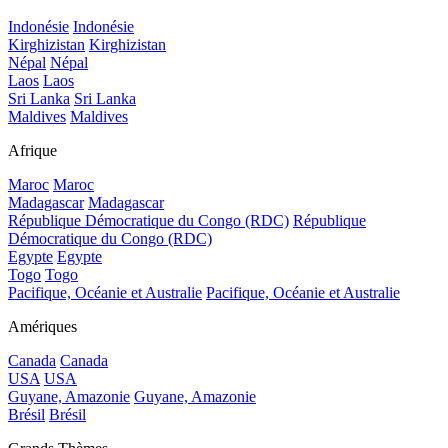
Indonésie
Indonésie
Kirghizistan
Kirghizistan
Népal
Népal
Laos
Laos
Sri Lanka
Sri Lanka
Maldives
Maldives
Afrique
Maroc
Maroc
Madagascar
Madagascar
République Démocratique du Congo (RDC)
République
Démocratique du Congo (RDC)
Egypte
Egypte
Togo
Togo
Pacifique, Océanie et Australie
Pacifique, Océanie et Australie
Amériques
Canada
Canada
USA
USA
Guyane, Amazonie
Guyane, Amazonie
Brésil
Brésil