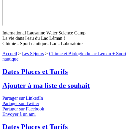
International Lausanne Water Science Camp
La vie dans l'eau du Lac Léman !
Chimie - Sport nautique- Lac - Laboratoire
Accueil
>
Les Séjours
>
Chimie et Biologie du lac Léman + Sport
Chimie et Biologie du lac Léman +
nautique
Sport nautique
Niveaux 3 et 4
Dates Places et Tarifs
L'aviron pour la science. Echantillonnage et analyse de l'eau
dans un véritable laboratoire de recherche.
↓ Lire le descriptif
Ajouter à ma liste de souhait
détaillé plus bas ↓
Niveaux 3 et 4
Partager sur LinkedIn
Partager sur Twitter
Partager sur Facebook
Envoyer à un ami
Dates Places et Tarifs