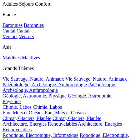
Adultes Séjours Confort
France
Baronnies
Baronnies
Cantal
Cantal
Vercors
Vercors
Asie
Maldives
Maldives
Grands Thèmes
Vie Sauvage, Nature, Animaux
Vie Sauvage, Nature, Animaux
Paléontologie, Archéologie, Anthropologie
Paléontologie,
Archéologie, Anthropologie
Géologie, Astronomie, Physique
Géologie, Astronomie,
Physique
Chimie, Labos
Chimie, Labos
Eau, Mers et Océans
Eau, Mers et Océans
Climat, Glaciers, Planète
Climat, Glaciers, Planète
Architecture, Energies Renouvelables
Architecture, Energies
Renouvelables
Robotique, Electronique, Informatique
Robotique, Electronique,