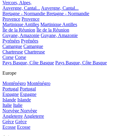
Vercors, Alpes,
Auvergne, Cantal...
Auvergne, Cantal...
Bretagne - Normandie
Bretagne - Normandie
Provence
Provence
Martinique Antilles
Martinique Antilles
Île de la Réunion
Île de la Réunion
Guyane, Amazonie
Guyane, Amazonie
Pyrénées
Pyrénées
Camargue
Camargue
Chartreuse
Chartreuse
Corse
Corse
Pays Basque, Côte Basque
Pays Basque, Côte Basque
Europe
Monténégro
Monténégro
Portugal
Portugal
Espagne
Espagne
Islande
Islande
Italie
Italie
Norvège
Norvège
Angleterre
Angleterre
Grèce
Grèce
Ecosse
Ecosse