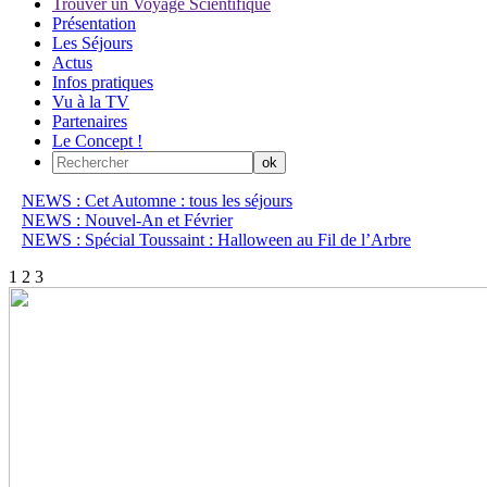
Trouver un Voyage Scientifique
Présentation
Les Séjours
Actus
Infos pratiques
Vu à la TV
Partenaires
Le Concept !
NEWS : Cet Automne : tous les séjours
NEWS : Nouvel-An et Février
NEWS : Spécial Toussaint : Halloween au Fil de l’Arbre
1
2
3