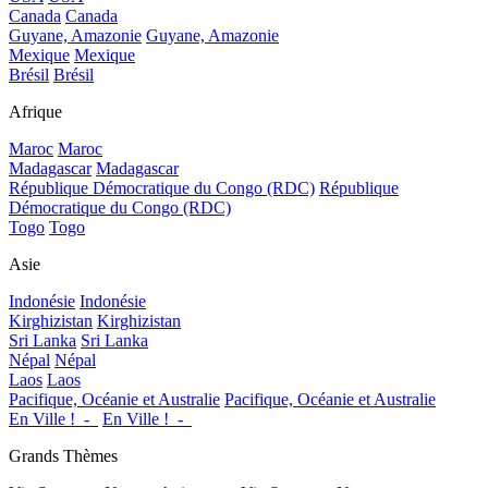
Canada
Canada
Guyane, Amazonie
Guyane, Amazonie
Mexique
Mexique
Brésil
Brésil
Afrique
Maroc
Maroc
Madagascar
Madagascar
République Démocratique du Congo (RDC)
République
Démocratique du Congo (RDC)
Togo
Togo
Asie
Indonésie
Indonésie
Kirghizistan
Kirghizistan
Sri Lanka
Sri Lanka
Népal
Népal
Laos
Laos
Pacifique, Océanie et Australie
Pacifique, Océanie et Australie
En Ville !_-_
En Ville !_-_
Grands Thèmes