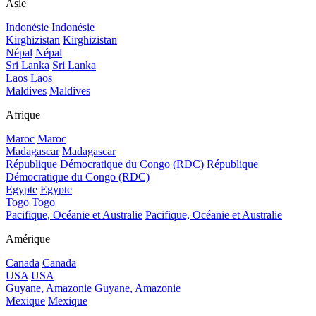
Asie
Indonésie
Indonésie
Kirghizistan
Kirghizistan
Népal
Népal
Sri Lanka
Sri Lanka
Laos
Laos
Maldives
Maldives
Afrique
Maroc
Maroc
Madagascar
Madagascar
République Démocratique du Congo (RDC)
République
Démocratique du Congo (RDC)
Egypte
Egypte
Togo
Togo
Pacifique, Océanie et Australie
Pacifique, Océanie et Australie
Amérique
Canada
Canada
USA
USA
Guyane, Amazonie
Guyane, Amazonie
Mexique
Mexique