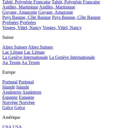
Tahiti, Polynésie Française
Tahiti, Polynésie Française
Antilles, Martinique
Antilles, Martinique
Guyane, Amazonie
Guyane, Amazonie
Pays Basque, Côte Basque
Pays Basque, Côte Basque
Pyrénées
Pyrénées
Vosges, Vittel, Nancy
Vosges, Vittel, Nancy
Suisse
Alpes Suisses
Alpes Suisses
Lac Léman
Lac Léman
La Genève Internationale
La Genève Internationale
Au Tessin
Au Tessin
Europe
Portugal
Portugal
Islande
Islande
Angleterre
Angleterre
Espagne
Espagne
Norvège
Norvège
Grèce
Grèce
Amérique
USA
USA