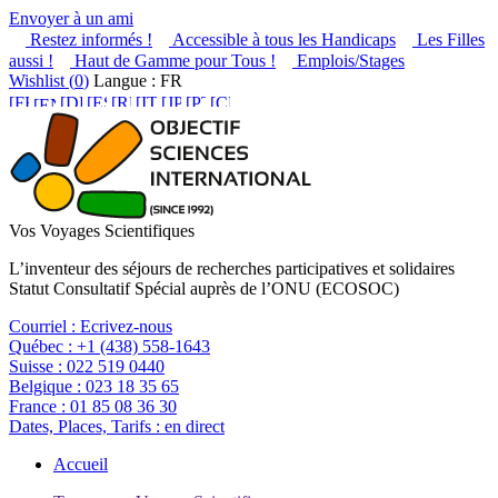
Envoyer à un ami
Restez informés !
Accessible à tous les Handicaps
Les Filles
aussi !
Haut de Gamme pour Tous !
Emplois/Stages
Wishlist (
0
)
Langue : FR
Vos Voyages Scientifiques
L’inventeur des séjours de recherches participatives et solidaires
Statut Consultatif Spécial auprès de l’ONU (ECOSOC)
Courriel :
Ecrivez-nous
Québec :
+1 (438) 558-1643
Suisse :
022 519 0440
Belgique :
023 18 35 65
France :
01 85 08 36 30
Dates, Places, Tarifs :
en direct
Accueil