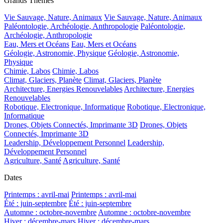
Grands Thèmes
Vie Sauvage, Nature, Animaux
Vie Sauvage, Nature, Animaux
Paléontologie, Archéologie, Anthropologie
Paléontologie,
Archéologie, Anthropologie
Eau, Mers et Océans
Eau, Mers et Océans
Géologie, Astronomie, Physique
Géologie, Astronomie,
Physique
Chimie, Labos
Chimie, Labos
Climat, Glaciers, Planète
Climat, Glaciers, Planète
Architecture, Energies Renouvelables
Architecture, Energies
Renouvelables
Robotique, Electronique, Informatique
Robotique, Electronique,
Informatique
Drones, Objets Connectés, Imprimante 3D
Drones, Objets
Connectés, Imprimante 3D
Leadership, Développement Personnel
Leadership,
Développement Personnel
Agriculture, Santé
Agriculture, Santé
Dates
Printemps : avril-mai
Printemps : avril-mai
Été : juin-septembre
Été : juin-septembre
Automne : octobre-novembre
Automne : octobre-novembre
Hiver : décembre-mars
Hiver : décembre-mars