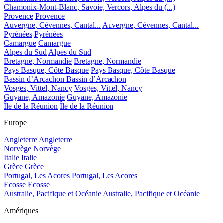
Chamonix-Mont-Blanc, Savoie, Vercors, Alpes du (...)
Provence
Provence
Auvergne, Cévennes, Cantal...
Auvergne, Cévennes, Cantal...
Pyrénées
Pyrénées
Camargue
Camargue
Alpes du Sud
Alpes du Sud
Bretagne, Normandie
Bretagne, Normandie
Pays Basque, Côte Basque
Pays Basque, Côte Basque
Bassin d’Arcachon
Bassin d’Arcachon
Vosges, Vittel, Nancy
Vosges, Vittel, Nancy
Guyane, Amazonie
Guyane, Amazonie
Île de la Réunion
Île de la Réunion
Europe
Angleterre
Angleterre
Norvège
Norvège
Italie
Italie
Grèce
Grèce
Portugal, Les Acores
Portugal, Les Acores
Ecosse
Ecosse
Australie, Pacifique et Océanie
Australie, Pacifique et Océanie
Amériques