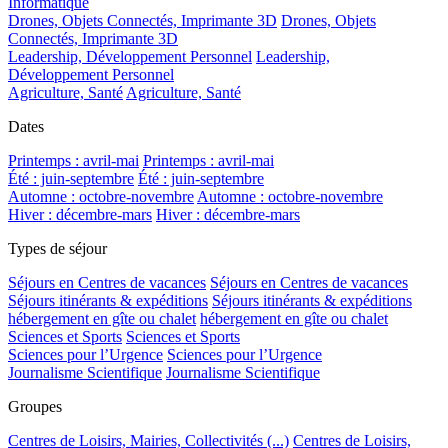
Informatique
Drones, Objets Connectés, Imprimante 3D
Drones, Objets
Connectés, Imprimante 3D
Leadership, Développement Personnel
Leadership,
Développement Personnel
Agriculture, Santé
Agriculture, Santé
Dates
Printemps : avril-mai
Printemps : avril-mai
Été : juin-septembre
Été : juin-septembre
Automne : octobre-novembre
Automne : octobre-novembre
Hiver : décembre-mars
Hiver : décembre-mars
Types de séjour
Séjours en Centres de vacances
Séjours en Centres de vacances
Séjours itinérants & expéditions
Séjours itinérants & expéditions
hébergement en gîte ou chalet
hébergement en gîte ou chalet
Sciences et Sports
Sciences et Sports
Sciences pour l’Urgence
Sciences pour l’Urgence
Journalisme Scientifique
Journalisme Scientifique
Groupes
Centres de Loisirs, Mairies, Collectivités (...)
Centres de Loisirs,