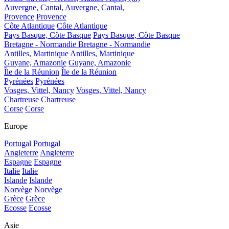
Auvergne, Cantal,
Auvergne, Cantal,
Provence
Provence
Côte Atlantique
Côte Atlantique
Pays Basque, Côte Basque
Pays Basque, Côte Basque
Bretagne - Normandie
Bretagne - Normandie
Antilles, Martinique
Antilles, Martinique
Guyane, Amazonie
Guyane, Amazonie
Île de la Réunion
Île de la Réunion
Pyrénées
Pyrénées
Vosges, Vittel, Nancy
Vosges, Vittel, Nancy
Chartreuse
Chartreuse
Corse
Corse
Europe
Portugal
Portugal
Angleterre
Angleterre
Espagne
Espagne
Italie
Italie
Islande
Islande
Norvège
Norvège
Grèce
Grèce
Ecosse
Ecosse
Asie