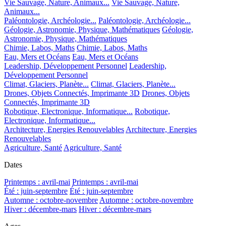
Vie Sauvage, Nature, Animaux...
Vie Sauvage, Nature,
Animaux...
Paléontologie, Archéologie...
Paléontologie, Archéologie...
Géologie, Astronomie, Physique, Mathématiques
Géologie,
Astronomie, Physique, Mathématiques
Chimie, Labos, Maths
Chimie, Labos, Maths
Eau, Mers et Océans
Eau, Mers et Océans
Leadership, Développement Personnel
Leadership,
Développement Personnel
Climat, Glaciers, Planète...
Climat, Glaciers, Planète...
Drones, Objets Connectés, Imprimante 3D
Drones, Objets
Connectés, Imprimante 3D
Robotique, Electronique, Informatique...
Robotique,
Electronique, Informatique...
Architecture, Energies Renouvelables
Architecture, Energies
Renouvelables
Agriculture, Santé
Agriculture, Santé
Dates
Printemps : avril-mai
Printemps : avril-mai
Été : juin-septembre
Été : juin-septembre
Automne : octobre-novembre
Automne : octobre-novembre
Hiver : décembre-mars
Hiver : décembre-mars