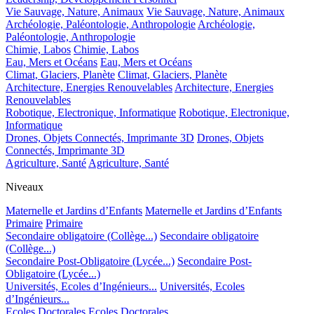
Vie Sauvage, Nature, Animaux
Vie Sauvage, Nature, Animaux
Archéologie, Paléontologie, Anthropologie
Archéologie,
Paléontologie, Anthropologie
Chimie, Labos
Chimie, Labos
Eau, Mers et Océans
Eau, Mers et Océans
Climat, Glaciers, Planète
Climat, Glaciers, Planète
Architecture, Energies Renouvelables
Architecture, Energies
Renouvelables
Robotique, Electronique, Informatique
Robotique, Electronique,
Informatique
Drones, Objets Connectés, Imprimante 3D
Drones, Objets
Connectés, Imprimante 3D
Agriculture, Santé
Agriculture, Santé
Niveaux
Maternelle et Jardins d’Enfants
Maternelle et Jardins d’Enfants
Primaire
Primaire
Secondaire obligatoire (Collège...)
Secondaire obligatoire
(Collège...)
Secondaire Post-Obligatoire (Lycée...)
Secondaire Post-
Obligatoire (Lycée...)
Universités, Ecoles d’Ingénieurs...
Universités, Ecoles
d’Ingénieurs...
Ecoles Doctorales
Ecoles Doctorales