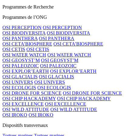
Programmes de Recherche
Programmes de l’ONG
OSI PERCEPTION
OSI PERCEPTION
OSI BIODIVERSITA
OSI BIODIVERSITA
OSI PANTHERA
OSI PANTHERA
OSI CETA’BIOSPHERE
OSI CETA’BIOSPHERE
OSI CETIS
OSI CETIS
OSI WATER WATCH
OSI WATER WATCH
OSI GEOSYST’M
OSI GEOSYST’M
OSI PALEOZOIC
OSI PALEOZOIC
OSI EXPLOR’EARTH
OSI EXPLOR’EARTH
OSI GLACIALIS
OSI GLACIALIS
OSI UNIVERS
OSI UNIVERS
OSI ECOLOGIS
OSI ECOLOGIS
OSI DRONE FOR SCIENCE
OSI DRONE FOR SCIENCE
OSI CHIP HACKADEMY
OSI CHIP HACKADEMY
OSI EXCELLENCE
OSI EXCELLENCE
OSI WILD ATTITUDE
OSI WILD ATTITUDE
OSI IROKO
OSI IROKO
Dispositifs transversaux
Tortues marines
Tortues marines