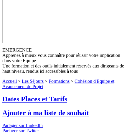
EMERGENCE
Apprenez à mieux vous connaître pour réussir votre implication
dans votre Equipe
Une formation et des outils initialement réservés aux dirigeants de
haut niveau, rendus ici accessibles à tous
Accueil
>
Les Séjours
>
Formations
>
Cohésion d'Equipe et
Avancement de Projet
Cohésion d'Equipe et Avancement de
Dates Places et Tarifs
Projet
Niveau 4
Ajouter à ma liste de souhait
Formation EMERGENCE : 3 jours puissants et efficaces, pour
mieux vous connaître et émerger dans le cadre de votre
organisme ou de votre projet
↓ Lire le descriptif détaillé plus bas
Partager sur LinkedIn
↓
Niveau 4
Partager sur Twitter