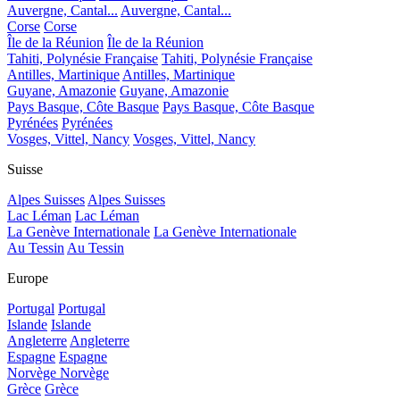
Auvergne, Cantal...
Auvergne, Cantal...
Corse
Corse
Île de la Réunion
Île de la Réunion
Tahiti, Polynésie Française
Tahiti, Polynésie Française
Antilles, Martinique
Antilles, Martinique
Guyane, Amazonie
Guyane, Amazonie
Pays Basque, Côte Basque
Pays Basque, Côte Basque
Pyrénées
Pyrénées
Vosges, Vittel, Nancy
Vosges, Vittel, Nancy
Suisse
Alpes Suisses
Alpes Suisses
Lac Léman
Lac Léman
La Genève Internationale
La Genève Internationale
Au Tessin
Au Tessin
Europe
Portugal
Portugal
Islande
Islande
Angleterre
Angleterre
Espagne
Espagne
Norvège
Norvège
Grèce
Grèce