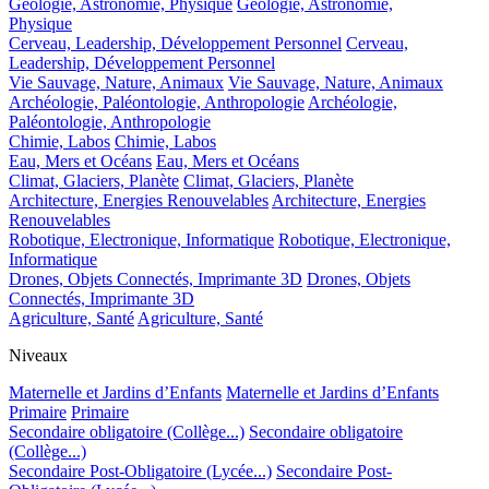
Géologie, Astronomie, Physique
Géologie, Astronomie,
Physique
Cerveau, Leadership, Développement Personnel
Cerveau,
Leadership, Développement Personnel
Vie Sauvage, Nature, Animaux
Vie Sauvage, Nature, Animaux
Archéologie, Paléontologie, Anthropologie
Archéologie,
Paléontologie, Anthropologie
Chimie, Labos
Chimie, Labos
Eau, Mers et Océans
Eau, Mers et Océans
Climat, Glaciers, Planète
Climat, Glaciers, Planète
Architecture, Energies Renouvelables
Architecture, Energies
Renouvelables
Robotique, Electronique, Informatique
Robotique, Electronique,
Informatique
Drones, Objets Connectés, Imprimante 3D
Drones, Objets
Connectés, Imprimante 3D
Agriculture, Santé
Agriculture, Santé
Niveaux
Maternelle et Jardins d’Enfants
Maternelle et Jardins d’Enfants
Primaire
Primaire
Secondaire obligatoire (Collège...)
Secondaire obligatoire
(Collège...)
Secondaire Post-Obligatoire (Lycée...)
Secondaire Post-