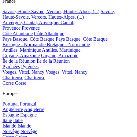
France
Savoie, Haute-Savoie, Vercors, Hautes-Alpes, (...)
Savoie,
Haute-Savoie, Vercors, Hautes-Alpes, (...)
Auvergne, Cantal,
Auvergne, Cantal,
Provence
Provence
Côte Atlantique
Côte Atlantique
Pays Basque, Côte Basque
Pays Basque, Côte Basque
Bretagne - Normandie
Bretagne - Normandie
Antilles, Martinique
Antilles, Martinique
Guyane, Amazonie
Guyane, Amazonie
Île de la Réunion
Île de la Réunion
Pyrénées
Pyrénées
Vosges, Vittel, Nancy
Vosges, Vittel, Nancy
Chartreuse
Chartreuse
Corse
Corse
Europe
Portugal
Portugal
Angleterre
Angleterre
Espagne
Espagne
Italie
Italie
Islande
Islande
Norvège
Norvège
Grèce
Grèce