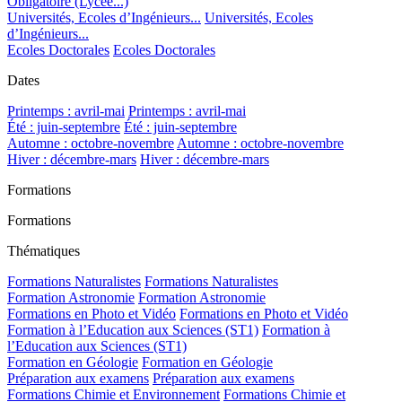
Obligatoire (Lycée...)
Universités, Ecoles d’Ingénieurs...
Universités, Ecoles
d’Ingénieurs...
Ecoles Doctorales
Ecoles Doctorales
Dates
Printemps : avril-mai
Printemps : avril-mai
Été : juin-septembre
Été : juin-septembre
Automne : octobre-novembre
Automne : octobre-novembre
Hiver : décembre-mars
Hiver : décembre-mars
Formations
Formations
Thématiques
Formations Naturalistes
Formations Naturalistes
Formation Astronomie
Formation Astronomie
Formations en Photo et Vidéo
Formations en Photo et Vidéo
Formation à l’Education aux Sciences (ST1)
Formation à
l’Education aux Sciences (ST1)
Formation en Géologie
Formation en Géologie
Préparation aux examens
Préparation aux examens
Formations Chimie et Environnement
Formations Chimie et