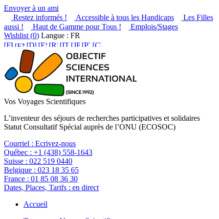
Envoyer à un ami
Restez informés !
Accessible à tous les Handicaps
Les Filles
aussi !
Haut de Gamme pour Tous !
Emplois/Stages
Wishlist (
0
)
Langue : FR
Vos Voyages Scientifiques
L’inventeur des séjours de recherches participatives et solidaires
Statut Consultatif Spécial auprès de l’ONU (ECOSOC)
Courriel :
Ecrivez-nous
Québec :
+1 (438) 558-1643
Suisse :
022 519 0440
Belgique :
023 18 35 65
France :
01 85 08 36 30
Dates, Places, Tarifs :
en direct
Accueil