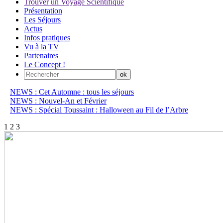
Trouver un Voyage Scientifique
Présentation
Les Séjours
Actus
Infos pratiques
Vu à la TV
Partenaires
Le Concept !
NEWS : Cet Automne : tous les séjours
NEWS : Nouvel-An et Février
NEWS : Spécial Toussaint : Halloween au Fil de l’Arbre
1
2
3