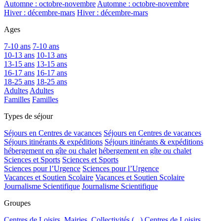
Automne : octobre-novembre
Automne : octobre-novembre
Hiver : décembre-mars
Hiver : décembre-mars
Ages
7-10 ans
7-10 ans
10-13 ans
10-13 ans
13-15 ans
13-15 ans
16-17 ans
16-17 ans
18-25 ans
18-25 ans
Adultes
Adultes
Familles
Familles
Types de séjour
Séjours en Centres de vacances
Séjours en Centres de vacances
Séjours itinérants & expéditions
Séjours itinérants & expéditions
hébergement en gîte ou chalet
hébergement en gîte ou chalet
Sciences et Sports
Sciences et Sports
Sciences pour l’Urgence
Sciences pour l’Urgence
Vacances et Soutien Scolaire
Vacances et Soutien Scolaire
Journalisme Scientifique
Journalisme Scientifique
Groupes
Centres de Loisirs, Mairies, Collectivités (...)
Centres de Loisirs,