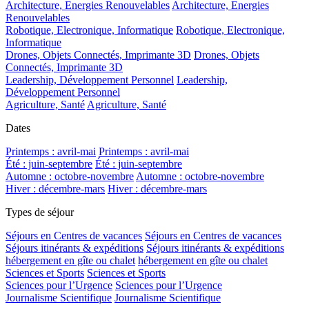
Architecture, Energies Renouvelables
Architecture, Energies
Renouvelables
Robotique, Electronique, Informatique
Robotique, Electronique,
Informatique
Drones, Objets Connectés, Imprimante 3D
Drones, Objets
Connectés, Imprimante 3D
Leadership, Développement Personnel
Leadership,
Développement Personnel
Agriculture, Santé
Agriculture, Santé
Dates
Printemps : avril-mai
Printemps : avril-mai
Été : juin-septembre
Été : juin-septembre
Automne : octobre-novembre
Automne : octobre-novembre
Hiver : décembre-mars
Hiver : décembre-mars
Types de séjour
Séjours en Centres de vacances
Séjours en Centres de vacances
Séjours itinérants & expéditions
Séjours itinérants & expéditions
hébergement en gîte ou chalet
hébergement en gîte ou chalet
Sciences et Sports
Sciences et Sports
Sciences pour l’Urgence
Sciences pour l’Urgence
Journalisme Scientifique
Journalisme Scientifique