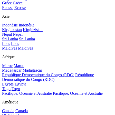
Grèce
Grèce
Ecosse
Ecosse
Asie
Indonésie
Indonésie
Kirghizistan
Kirghizistan
Népal
Népal
Sri Lanka
Sri Lanka
Laos
Laos
Maldives
Maldives
Afrique
Maroc
Maroc
Madagascar
Madagascar
République Démocratique du Congo (RDC)
République
Démocratique du Congo (RDC)
Egypte
Egypte
Togo
Togo
Pacifique, Océanie et Australie
Pacifique, Océanie et Australie
Amérique
Canada
Canada