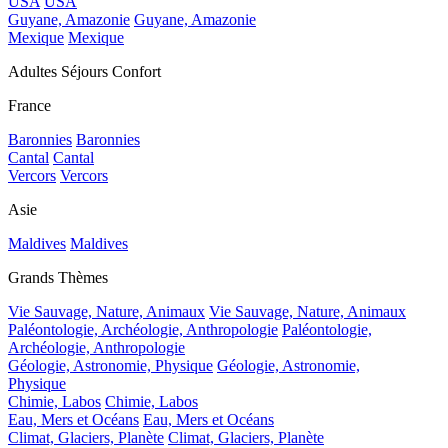
USA
USA
Guyane, Amazonie
Guyane, Amazonie
Mexique
Mexique
Adultes Séjours Confort
France
Baronnies
Baronnies
Cantal
Cantal
Vercors
Vercors
Asie
Maldives
Maldives
Grands Thèmes
Vie Sauvage, Nature, Animaux
Vie Sauvage, Nature, Animaux
Paléontologie, Archéologie, Anthropologie
Paléontologie,
Archéologie, Anthropologie
Géologie, Astronomie, Physique
Géologie, Astronomie,
Physique
Chimie, Labos
Chimie, Labos
Eau, Mers et Océans
Eau, Mers et Océans
Climat, Glaciers, Planète
Climat, Glaciers, Planète