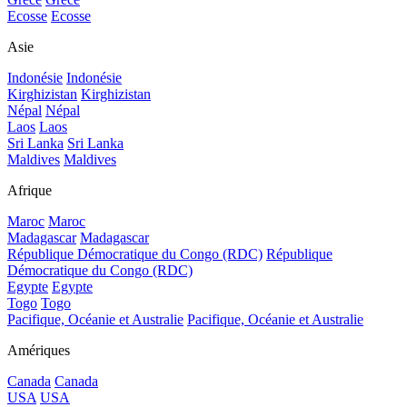
Ecosse
Ecosse
Asie
Indonésie
Indonésie
Kirghizistan
Kirghizistan
Népal
Népal
Laos
Laos
Sri Lanka
Sri Lanka
Maldives
Maldives
Afrique
Maroc
Maroc
Madagascar
Madagascar
République Démocratique du Congo (RDC)
République
Démocratique du Congo (RDC)
Egypte
Egypte
Togo
Togo
Pacifique, Océanie et Australie
Pacifique, Océanie et Australie
Amériques
Canada
Canada
USA
USA