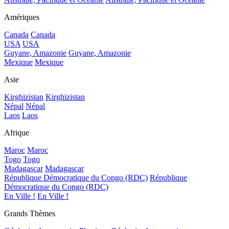
Amériques
Canada
Canada
USA
USA
Guyane, Amazonie
Guyane, Amazonie
Mexique
Mexique
Asie
Kirghizistan
Kirghizistan
Népal
Népal
Laos
Laos
Afrique
Maroc
Maroc
Togo
Togo
Madagascar
Madagascar
République Démocratique du Congo (RDC)
République
Démocratique du Congo (RDC)
En Ville !
En Ville !
Grands Thèmes