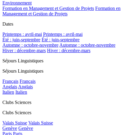
Environnement
Formation en Management et Gestion de Projets
Formation en
Management et Gestion de Projets
Dates
Printemps : avril-mai
Printemps : avril-mai
Été : juin-septembre
Été : juin-septembre
Automne : octobre-novembre
Automne : octobre-novembre
Hiver : décembre-mars
Hiver : décembre-mars
Séjours Linguistiques
Séjours Linguistiques
Français
Français
Anglais
Anglais
Italien
Italien
Clubs Sciences
Clubs Sciences
Valais Suisse
Valais Suisse
Genève
Genève
Paris
Paris