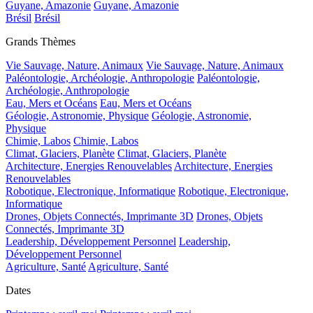
Guyane, Amazonie
Guyane, Amazonie
Brésil
Brésil
Grands Thèmes
Vie Sauvage, Nature, Animaux
Vie Sauvage, Nature, Animaux
Paléontologie, Archéologie, Anthropologie
Paléontologie,
Archéologie, Anthropologie
Eau, Mers et Océans
Eau, Mers et Océans
Géologie, Astronomie, Physique
Géologie, Astronomie,
Physique
Chimie, Labos
Chimie, Labos
Climat, Glaciers, Planète
Climat, Glaciers, Planète
Architecture, Energies Renouvelables
Architecture, Energies
Renouvelables
Robotique, Electronique, Informatique
Robotique, Electronique,
Informatique
Drones, Objets Connectés, Imprimante 3D
Drones, Objets
Connectés, Imprimante 3D
Leadership, Développement Personnel
Leadership,
Développement Personnel
Agriculture, Santé
Agriculture, Santé
Dates