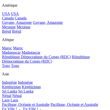
Amérique
USA
USA
Canada
Canada
Guyane, Amazonie
Guyane, Amazonie
Mexique
Mexique
Brésil
Brésil
Afrique
Maroc
Maroc
Madagascar
Madagascar
République Démocratique du Congo (RDC)
République
Démocratique du Congo (RDC)
Togo
Togo
Asie
Indonésie
Indonésie
Kirghizistan
Kirghizistan
Sri Lanka
Sri Lanka
Népal
Népal
Laos
Laos
Pacifique, Océanie et Australie
Pacifique, Océanie et Australie
En Ville !_-_
En Ville !_-_