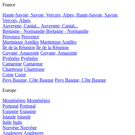
France
Haute-Savoie, Savoie, Vercors, Alpes,
Haute-Savoie, Savoie,
Vercors, Alpes,
Auvergne, Cantal...
Auvergne, Cantal...
Bretagne - Normandie
Bretagne - Normandie
Provence
Provence
Martinique Antilles
Martinique Antilles
Île de la Réunion
Île de la Réunion
Guyane, Amazonie
Guyane, Amazonie
Pyrénées
Pyrénées
Camargue
Camargue
Chartreuse
Chartreuse
Corse
Corse
Pays Basque, Côte Basque
Pays Basque, Côte Basque
Europe
Monténégro
Monténégro
Portugal
Portugal
Espagne
Espagne
Islande
Islande
Italie
Italie
Norvège
Norvège
Angleterre
Angleterre