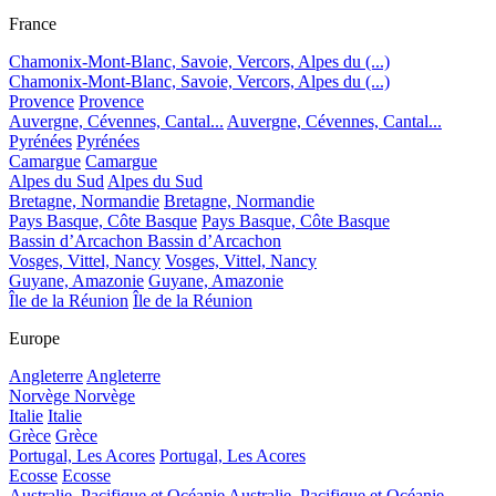
France
Chamonix-Mont-Blanc, Savoie, Vercors, Alpes du (...)
Chamonix-Mont-Blanc, Savoie, Vercors, Alpes du (...)
Provence
Provence
Auvergne, Cévennes, Cantal...
Auvergne, Cévennes, Cantal...
Pyrénées
Pyrénées
Camargue
Camargue
Alpes du Sud
Alpes du Sud
Bretagne, Normandie
Bretagne, Normandie
Pays Basque, Côte Basque
Pays Basque, Côte Basque
Bassin d’Arcachon
Bassin d’Arcachon
Vosges, Vittel, Nancy
Vosges, Vittel, Nancy
Guyane, Amazonie
Guyane, Amazonie
Île de la Réunion
Île de la Réunion
Europe
Angleterre
Angleterre
Norvège
Norvège
Italie
Italie
Grèce
Grèce
Portugal, Les Acores
Portugal, Les Acores
Ecosse
Ecosse
Australie, Pacifique et Océanie
Australie, Pacifique et Océanie