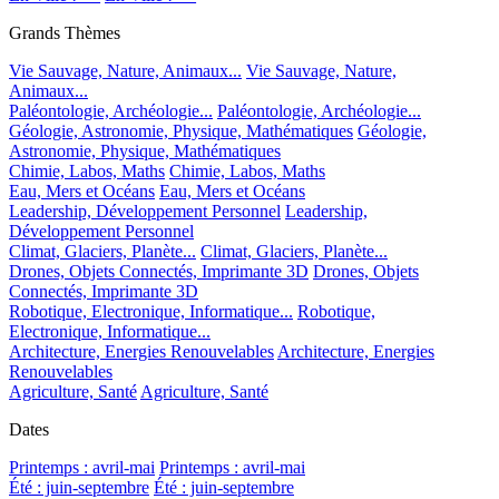
Grands Thèmes
Vie Sauvage, Nature, Animaux...
Vie Sauvage, Nature,
Animaux...
Paléontologie, Archéologie...
Paléontologie, Archéologie...
Géologie, Astronomie, Physique, Mathématiques
Géologie,
Astronomie, Physique, Mathématiques
Chimie, Labos, Maths
Chimie, Labos, Maths
Eau, Mers et Océans
Eau, Mers et Océans
Leadership, Développement Personnel
Leadership,
Développement Personnel
Climat, Glaciers, Planète...
Climat, Glaciers, Planète...
Drones, Objets Connectés, Imprimante 3D
Drones, Objets
Connectés, Imprimante 3D
Robotique, Electronique, Informatique...
Robotique,
Electronique, Informatique...
Architecture, Energies Renouvelables
Architecture, Energies
Renouvelables
Agriculture, Santé
Agriculture, Santé
Dates
Printemps : avril-mai
Printemps : avril-mai
Été : juin-septembre
Été : juin-septembre