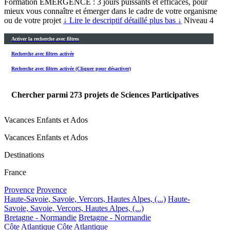
Formation EMERGENCE : 3 jours puissants et efficaces, pour
mieux vous connaître et émerger dans le cadre de votre organisme
ou de votre projet
↓ Lire le descriptif détaillé plus bas ↓
Niveau 4
Activer la recherche avec filtres
Recherche avec filtres activée
Recherche avec filtres activée (Cliquer pour désactiver)
Chercher parmi
273
projets de Sciences Participatives
Vacances Enfants et Ados
Vacances Enfants et Ados
Destinations
France
Provence
Provence
Haute-Savoie, Savoie, Vercors, Hautes Alpes, (...)
Haute-
Savoie, Savoie, Vercors, Hautes Alpes, (...)
Bretagne - Normandie
Bretagne - Normandie
Côte Atlantique
Côte Atlantique