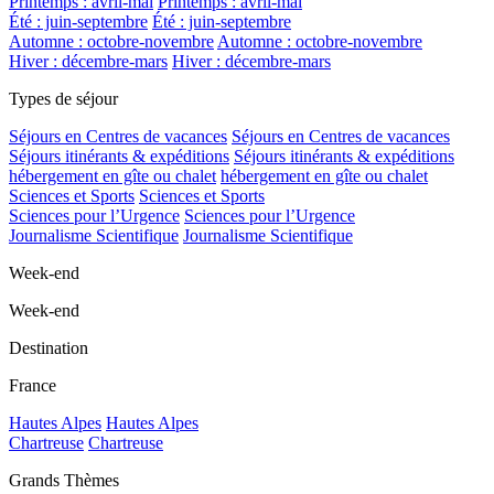
Printemps : avril-mai
Printemps : avril-mai
Été : juin-septembre
Été : juin-septembre
Automne : octobre-novembre
Automne : octobre-novembre
Hiver : décembre-mars
Hiver : décembre-mars
Types de séjour
Séjours en Centres de vacances
Séjours en Centres de vacances
Séjours itinérants & expéditions
Séjours itinérants & expéditions
hébergement en gîte ou chalet
hébergement en gîte ou chalet
Sciences et Sports
Sciences et Sports
Sciences pour l’Urgence
Sciences pour l’Urgence
Journalisme Scientifique
Journalisme Scientifique
Week-end
Week-end
Destination
France
Hautes Alpes
Hautes Alpes
Chartreuse
Chartreuse
Grands Thèmes