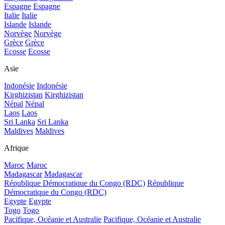
Espagne
Espagne
Italie
Italie
Islande
Islande
Norvège
Norvège
Grèce
Grèce
Ecosse
Ecosse
Asie
Indonésie
Indonésie
Kirghizistan
Kirghizistan
Népal
Népal
Laos
Laos
Sri Lanka
Sri Lanka
Maldives
Maldives
Afrique
Maroc
Maroc
Madagascar
Madagascar
République Démocratique du Congo (RDC)
République
Démocratique du Congo (RDC)
Egypte
Egypte
Togo
Togo
Pacifique, Océanie et Australie
Pacifique, Océanie et Australie