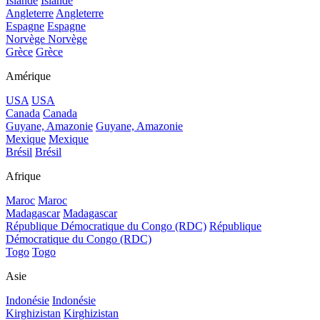
Islande
Islande
Angleterre
Angleterre
Espagne
Espagne
Norvège
Norvège
Grèce
Grèce
Amérique
USA
USA
Canada
Canada
Guyane, Amazonie
Guyane, Amazonie
Mexique
Mexique
Brésil
Brésil
Afrique
Maroc
Maroc
Madagascar
Madagascar
République Démocratique du Congo (RDC)
République
Démocratique du Congo (RDC)
Togo
Togo
Asie
Indonésie
Indonésie
Kirghizistan
Kirghizistan