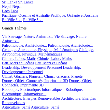
Sri Lanka
Sri Lanka
Népal
Népal
Laos
Laos
Pacifique, Océanie et Australie
Pacifique, Océanie et Australie
En Ville !_-_
En Ville !_-_
Grands Thèmes
Vie Sauvage, Nature, Animaux...
Vie Sauvage, Nature,
Animaux...
Paléontologie, Archéologie...
Paléontologie, Archéologie...
Géologie, Astronomie, Physique, Mathématiques
Géologie,
Astronomie, Physique, Mathématiques
Chimie, Labos, Maths
Chimie, Labos, Maths
Eau, Mers et Océans
Eau, Mers et Océans
Leadership, Développement Personnel
Leadership,
Développement Personnel
Climat, Glaciers, Planète...
Climat, Glaciers, Planète...
Drones, Objets Connectés, Imprimante 3D
Drones, Objets
Connectés, Imprimante 3D
Robotique, Electronique, Informatique...
Robotique,
Electronique, Informatique...
Architecture, Energies Renouvelables
Architecture, Energies
Renouvelables
Agriculture, Santé
Agriculture, Santé