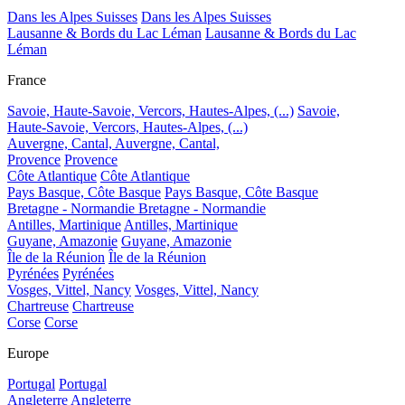
Dans les Alpes Suisses
Dans les Alpes Suisses
Lausanne & Bords du Lac Léman
Lausanne & Bords du Lac
Léman
France
Savoie, Haute-Savoie, Vercors, Hautes-Alpes, (...)
Savoie,
Haute-Savoie, Vercors, Hautes-Alpes, (...)
Auvergne, Cantal,
Auvergne, Cantal,
Provence
Provence
Côte Atlantique
Côte Atlantique
Pays Basque, Côte Basque
Pays Basque, Côte Basque
Bretagne - Normandie
Bretagne - Normandie
Antilles, Martinique
Antilles, Martinique
Guyane, Amazonie
Guyane, Amazonie
Île de la Réunion
Île de la Réunion
Pyrénées
Pyrénées
Vosges, Vittel, Nancy
Vosges, Vittel, Nancy
Chartreuse
Chartreuse
Corse
Corse
Europe
Portugal
Portugal
Angleterre
Angleterre