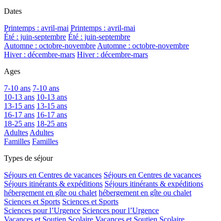
Dates
Printemps : avril-mai
Printemps : avril-mai
Été : juin-septembre
Été : juin-septembre
Automne : octobre-novembre
Automne : octobre-novembre
Hiver : décembre-mars
Hiver : décembre-mars
Ages
7-10 ans
7-10 ans
10-13 ans
10-13 ans
13-15 ans
13-15 ans
16-17 ans
16-17 ans
18-25 ans
18-25 ans
Adultes
Adultes
Familles
Familles
Types de séjour
Séjours en Centres de vacances
Séjours en Centres de vacances
Séjours itinérants & expéditions
Séjours itinérants & expéditions
hébergement en gîte ou chalet
hébergement en gîte ou chalet
Sciences et Sports
Sciences et Sports
Sciences pour l’Urgence
Sciences pour l’Urgence
Vacances et Soutien Scolaire
Vacances et Soutien Scolaire