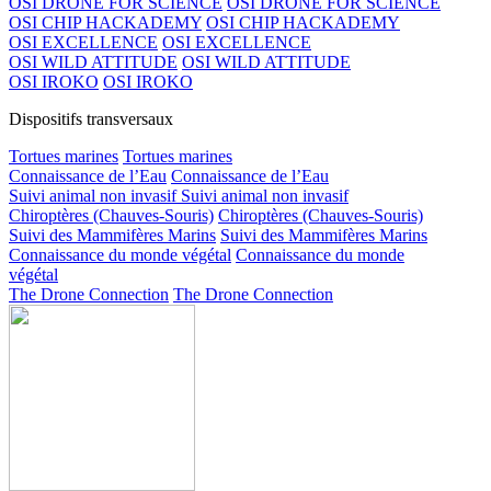
OSI DRONE FOR SCIENCE
OSI DRONE FOR SCIENCE
OSI CHIP HACKADEMY
OSI CHIP HACKADEMY
OSI EXCELLENCE
OSI EXCELLENCE
OSI WILD ATTITUDE
OSI WILD ATTITUDE
OSI IROKO
OSI IROKO
Dispositifs transversaux
Tortues marines
Tortues marines
Connaissance de l’Eau
Connaissance de l’Eau
Suivi animal non invasif
Suivi animal non invasif
Chiroptères (Chauves-Souris)
Chiroptères (Chauves-Souris)
Suivi des Mammifères Marins
Suivi des Mammifères Marins
Connaissance du monde végétal
Connaissance du monde
végétal
The Drone Connection
The Drone Connection