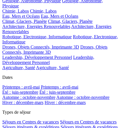
Géologie, Astronomie, Physique
Géologie, Astronomie,
Physique
Chimie, Labos
Chimie, Labos
Eau, Mers et Océans
Eau, Mers et Océans
Climat, Glaciers, Planète
Climat, Glaciers, Planète
Architecture, Energies Renouvelables
Architecture, Energies
Renouvelables
Robotique, Electronique, Informatique
Robotique, Electronique,
Informatique
Drones, Objets Connectés, Imprimante 3D
Drones, Objets
Connectés, Imprimante 3D
Leadership, Développement Personnel
Leadership,
Développement Personnel
Agriculture, Santé
Agriculture, Santé
Dates
Printemps : avril-mai
Printemps : avril-mai
Été : juin-septembre
Été : juin-septembre
Automne : octobre-novembre
Automne : octobre-novembre
Hiver : décembre-mars
Hiver : décembre-mars
Types de séjour
Séjours en Centres de vacances
Séjours en Centres de vacances
Séjours itinérants & expéditions
Séjours itinérants & expéditions