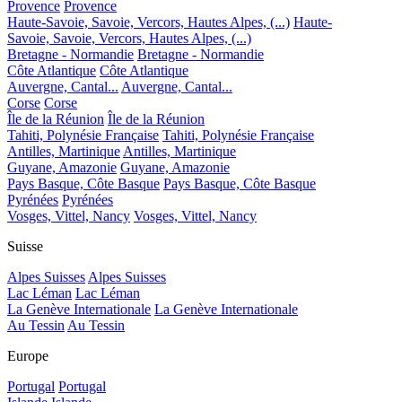
Provence
Provence
Haute-Savoie, Savoie, Vercors, Hautes Alpes, (...)
Haute-
Savoie, Savoie, Vercors, Hautes Alpes, (...)
Bretagne - Normandie
Bretagne - Normandie
Côte Atlantique
Côte Atlantique
Auvergne, Cantal...
Auvergne, Cantal...
Corse
Corse
Île de la Réunion
Île de la Réunion
Tahiti, Polynésie Française
Tahiti, Polynésie Française
Antilles, Martinique
Antilles, Martinique
Guyane, Amazonie
Guyane, Amazonie
Pays Basque, Côte Basque
Pays Basque, Côte Basque
Pyrénées
Pyrénées
Vosges, Vittel, Nancy
Vosges, Vittel, Nancy
Suisse
Alpes Suisses
Alpes Suisses
Lac Léman
Lac Léman
La Genève Internationale
La Genève Internationale
Au Tessin
Au Tessin
Europe
Portugal
Portugal