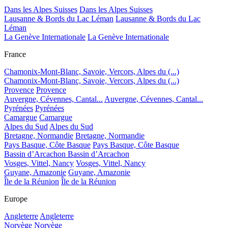
Dans les Alpes Suisses
Dans les Alpes Suisses
Lausanne & Bords du Lac Léman
Lausanne & Bords du Lac
Léman
La Genève Internationale
La Genève Internationale
France
Chamonix-Mont-Blanc, Savoie, Vercors, Alpes du (...)
Chamonix-Mont-Blanc, Savoie, Vercors, Alpes du (...)
Provence
Provence
Auvergne, Cévennes, Cantal...
Auvergne, Cévennes, Cantal...
Pyrénées
Pyrénées
Camargue
Camargue
Alpes du Sud
Alpes du Sud
Bretagne, Normandie
Bretagne, Normandie
Pays Basque, Côte Basque
Pays Basque, Côte Basque
Bassin d’Arcachon
Bassin d’Arcachon
Vosges, Vittel, Nancy
Vosges, Vittel, Nancy
Guyane, Amazonie
Guyane, Amazonie
Île de la Réunion
Île de la Réunion
Europe
Angleterre
Angleterre
Norvège
Norvège