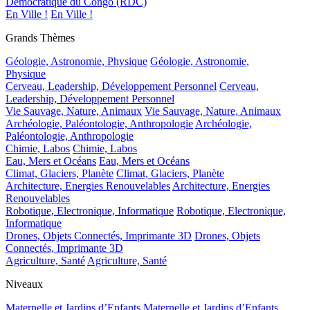
Démocratique du Congo (RDC)
En Ville !
En Ville !
Grands Thèmes
Géologie, Astronomie, Physique
Géologie, Astronomie,
Physique
Cerveau, Leadership, Développement Personnel
Cerveau,
Leadership, Développement Personnel
Vie Sauvage, Nature, Animaux
Vie Sauvage, Nature, Animaux
Archéologie, Paléontologie, Anthropologie
Archéologie,
Paléontologie, Anthropologie
Chimie, Labos
Chimie, Labos
Eau, Mers et Océans
Eau, Mers et Océans
Climat, Glaciers, Planète
Climat, Glaciers, Planète
Architecture, Energies Renouvelables
Architecture, Energies
Renouvelables
Robotique, Electronique, Informatique
Robotique, Electronique,
Informatique
Drones, Objets Connectés, Imprimante 3D
Drones, Objets
Connectés, Imprimante 3D
Agriculture, Santé
Agriculture, Santé
Niveaux
Maternelle et Jardins d’Enfants
Maternelle et Jardins d’Enfants