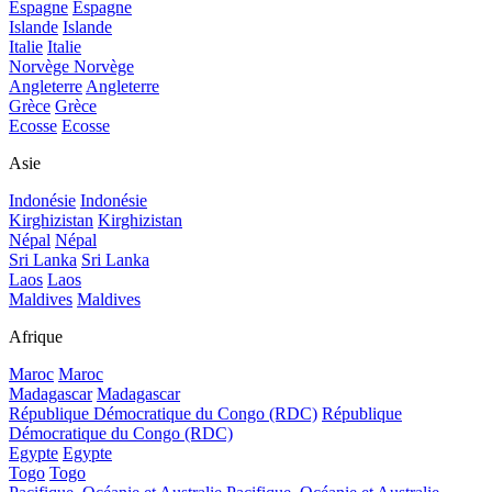
Espagne
Espagne
Islande
Islande
Italie
Italie
Norvège
Norvège
Angleterre
Angleterre
Grèce
Grèce
Ecosse
Ecosse
Asie
Indonésie
Indonésie
Kirghizistan
Kirghizistan
Népal
Népal
Sri Lanka
Sri Lanka
Laos
Laos
Maldives
Maldives
Afrique
Maroc
Maroc
Madagascar
Madagascar
République Démocratique du Congo (RDC)
République
Démocratique du Congo (RDC)
Egypte
Egypte
Togo
Togo