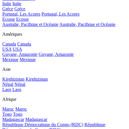
Italie
Italie
Grèce
Grèce
Portugal, Les Acores
Portugal, Les Acores
Ecosse
Ecosse
Australie, Pacifique et Océanie
Australie, Pacifique et Océanie
Amériques
Canada
Canada
USA
USA
Guyane, Amazonie
Guyane, Amazonie
Mexique
Mexique
Asie
Kirghizistan
Kirghizistan
Népal
Népal
Laos
Laos
Afrique
Maroc
Maroc
Togo
Togo
Madagascar
Madagascar
République Démocratique du Congo (RDC)
République