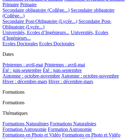
Primaire
Primaire
Secondaire obligatoire (Collège...)
Secondaire obligatoire
(Collège...)
Secondaire Post-Obligatoire (Lycée...)
Secondaire Post-
Obligatoire (Lycée...)
Universités, Ecoles d’Ingénieurs...
Universités, Ecoles
d’Ingénieurs...
Ecoles Doctorales
Ecoles Doctorales
Dates
Printemps : avril-mai
Printemps : avril-mai
Été : juin-septembre
Été : juin-septembre
Automne : octobre-novembre
Automne : octobre-novembre
Hiver : décembre-mars
Hiver : décembre-mars
Formations
Formations
Thématiques
Formations Naturalistes
Formations Naturalistes
Formation Astronomie
Formation Astronomie
Formations en Photo et Vidéo
Formations en Photo et Vidéo