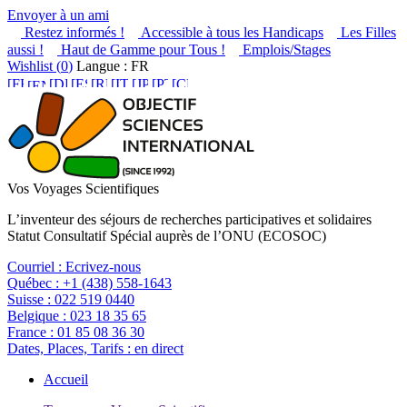
Envoyer à un ami
Restez informés !
Accessible à tous les Handicaps
Les Filles
aussi !
Haut de Gamme pour Tous !
Emplois/Stages
Wishlist (
0
)
Langue : FR
Vos Voyages Scientifiques
L’inventeur des séjours de recherches participatives et solidaires
Statut Consultatif Spécial auprès de l’ONU (ECOSOC)
Courriel :
Ecrivez-nous
Québec :
+1 (438) 558-1643
Suisse :
022 519 0440
Belgique :
023 18 35 65
France :
01 85 08 36 30
Dates, Places, Tarifs :
en direct
Accueil