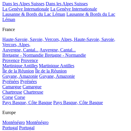
Dans les Alpes Suisses
Dans les Alpes Suisses
La Genève Internationale
La Genève Internationale
Lausanne & Bords du Lac Léman
Lausanne & Bords du Lac
Léman
France
Haute-Savoie, Savoie, Vercors, Alpes,
Haute-Savoie, Savoie,
Vercors, Alpes,
Auvergne, Cantal...
Auvergne, Cantal...
Bretagne - Normandie
Bretagne - Normandie
Provence
Provence
Martinique Antilles
Martinique Antilles
Île de la Réunion
Île de la Réunion
Guyane, Amazonie
Guyane, Amazonie
Pyrénées
Pyrénées
Camargue
Camargue
Chartreuse
Chartreuse
Corse
Corse
Pays Basque, Côte Basque
Pays Basque, Côte Basque
Europe
Monténégro
Monténégro
Portugal
Portugal