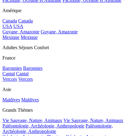
Pacifique, Océanie et Australie
Pacifique, Océanie et Australie
Amérique
Canada
Canada
USA
USA
Guyane, Amazonie
Guyane, Amazonie
Mexique
Mexique
Adultes Séjours Confort
France
Baronnies
Baronnies
Cantal
Cantal
Vercors
Vercors
Asie
Maldives
Maldives
Grands Thèmes
Vie Sauvage, Nature, Animaux
Vie Sauvage, Nature, Animaux
Paléontologie, Archéologie, Anthropologie
Paléontologie,
Archéologie, Anthropologie