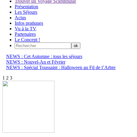
Trouver un Voyage Scientifique
Présentation
Les Séjours
Actus
Infos pratiques
Vu à la TV
Partenaires
Le Concept !
NEWS : Cet Automne : tous les séjours
NEWS : Nouvel-An et Février
NEWS : Spécial Toussaint : Halloween au Fil de l’Arbre
1
2
3