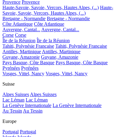
Provence
Provence
Haute-Savoie, Savoie, Vercors, Hautes Alpes, (...)
Haute-
Savoie, Savoie, Vercors, Hautes Alpes, (...)
Bretagne - Normandie
Bretagne - Normandie
Côte Atlantique
Côte Atlantique
Auvergne, Cantal...
Auvergne, Cantal...
Corse
Corse
Île de la Réunion
Île de la Réunion
Tahiti, Polynésie Française
Tahiti, Polynésie Française
Antilles, Martinique
Antilles, Martinique
Guyane, Amazonie
Guyane, Amazonie
Pays Basque, Côte Basque
Pays Basque, Côte Basque
Pyrénées
Pyrénées
Vosges, Vittel, Nancy
Vosges, Vittel, Nancy
Suisse
Alpes Suisses
Alpes Suisses
Lac Léman
Lac Léman
La Genève Internationale
La Genève Internationale
Au Tessin
Au Tessin
Europe
Portugal
Portugal