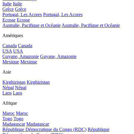
Italie
Italie
Grèce
Grèce
Portugal, Les Acores
Portugal, Les Acores
Ecosse
Ecosse
Australie, Pacifique et Océanie
Australie, Pacifique et Océanie
Amériques
Canada
Canada
USA
USA
Guyane, Amazonie
Guyane, Amazonie
Mexique
Mexique
Asie
Kirghizistan
Kirghizistan
Népal
Népal
Laos
Laos
Afrique
Maroc
Maroc
Togo
Togo
Madagascar
Madagascar
République Démocratique du Congo (RDC)
République