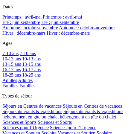
Dates
Printemps : avril-mai
Printemps : avril-mai
Été : juin-septembre
Été : juin-septembre
Automne : octobre-novembre
Automne : octobre-novembre
Hiver : décembre-mars
Hiver : décembre-mars
Ages
7-10 ans
7-10 ans
10-13 ans
10-13 ans
13-15 ans
13-15 ans
16-17 ans
16-17 ans
18-25 ans
18-25 ans
Adultes
Adultes
Familles
Familles
Types de séjour
Séjours en Centres de vacances
Séjours en Centres de vacances
Séjours itinérants & expéditions
Séjours itinérants & expéditions
hébergement en gîte ou chalet
hébergement en gîte ou chalet
Sciences et Sports
Sciences et Sports
Sciences pour l’Urgence
Sciences pour l’Urgence
Vacances et Soutien Scolaire
Vacances et Soutien Scolaire