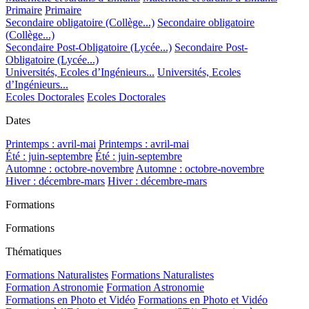
Primaire
Primaire
Secondaire obligatoire (Collège...)
Secondaire obligatoire
(Collège...)
Secondaire Post-Obligatoire (Lycée...)
Secondaire Post-
Obligatoire (Lycée...)
Universités, Ecoles d’Ingénieurs...
Universités, Ecoles
d’Ingénieurs...
Ecoles Doctorales
Ecoles Doctorales
Dates
Printemps : avril-mai
Printemps : avril-mai
Été : juin-septembre
Été : juin-septembre
Automne : octobre-novembre
Automne : octobre-novembre
Hiver : décembre-mars
Hiver : décembre-mars
Formations
Formations
Thématiques
Formations Naturalistes
Formations Naturalistes
Formation Astronomie
Formation Astronomie
Formations en Photo et Vidéo
Formations en Photo et Vidéo