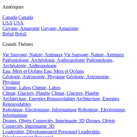
Amériques
Canada
Canada
USA
USA
Guyane, Amazonie
Guyane, Amazonie
Brésil
Brésil
Grands Thèmes
Vie Sauvage, Nature, Animaux
Vie Sauvage, Nature, Animaux
Paléontologie, Archéologie, Anthropologie
Paléontologie,
Archéologie, Anthropologie
Eau, Mers et Océans
Eau, Mers et Océans
Géologie, Astronomie, Physique
Géologie, Astronomie,
Physique
Chimie, Labos
Chimie, Labos
Climat, Glaciers, Planète
Climat, Glaciers, Planète
Architecture, Energies Renouvelables
Architecture, Energies
Renouvelables
Robotique, Electronique, Informatique
Robotique, Electronique,
Informatique
Drones, Objets Connectés, Imprimante 3D
Drones, Objets
Connectés, Imprimante 3D
Leadership, Développement Personnel
Leadership,