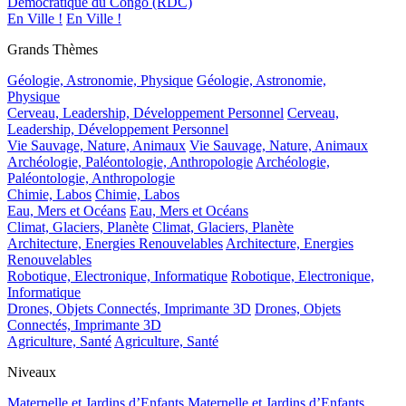
Démocratique du Congo (RDC)
En Ville !
En Ville !
Grands Thèmes
Géologie, Astronomie, Physique
Géologie, Astronomie,
Physique
Cerveau, Leadership, Développement Personnel
Cerveau,
Leadership, Développement Personnel
Vie Sauvage, Nature, Animaux
Vie Sauvage, Nature, Animaux
Archéologie, Paléontologie, Anthropologie
Archéologie,
Paléontologie, Anthropologie
Chimie, Labos
Chimie, Labos
Eau, Mers et Océans
Eau, Mers et Océans
Climat, Glaciers, Planète
Climat, Glaciers, Planète
Architecture, Energies Renouvelables
Architecture, Energies
Renouvelables
Robotique, Electronique, Informatique
Robotique, Electronique,
Informatique
Drones, Objets Connectés, Imprimante 3D
Drones, Objets
Connectés, Imprimante 3D
Agriculture, Santé
Agriculture, Santé
Niveaux
Maternelle et Jardins d’Enfants
Maternelle et Jardins d’Enfants