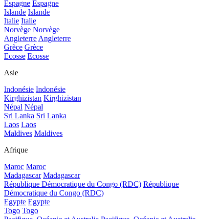
Espagne
Espagne
Islande
Islande
Italie
Italie
Norvège
Norvège
Angleterre
Angleterre
Grèce
Grèce
Ecosse
Ecosse
Asie
Indonésie
Indonésie
Kirghizistan
Kirghizistan
Népal
Népal
Sri Lanka
Sri Lanka
Laos
Laos
Maldives
Maldives
Afrique
Maroc
Maroc
Madagascar
Madagascar
République Démocratique du Congo (RDC)
République
Démocratique du Congo (RDC)
Egypte
Egypte
Togo
Togo