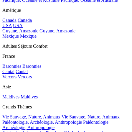
Pacifique, Océanie et Australie
Pacifique, Océanie et Australie
Amérique
Canada
Canada
USA
USA
Guyane, Amazonie
Guyane, Amazonie
Mexique
Mexique
Adultes Séjours Confort
France
Baronnies
Baronnies
Cantal
Cantal
Vercors
Vercors
Asie
Maldives
Maldives
Grands Thèmes
Vie Sauvage, Nature, Animaux
Vie Sauvage, Nature, Animaux
Paléontologie, Archéologie, Anthropologie
Paléontologie,
Archéologie, Anthropologie