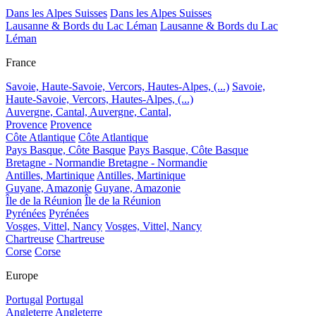
Dans les Alpes Suisses
Dans les Alpes Suisses
Lausanne & Bords du Lac Léman
Lausanne & Bords du Lac
Léman
France
Savoie, Haute-Savoie, Vercors, Hautes-Alpes, (...)
Savoie,
Haute-Savoie, Vercors, Hautes-Alpes, (...)
Auvergne, Cantal,
Auvergne, Cantal,
Provence
Provence
Côte Atlantique
Côte Atlantique
Pays Basque, Côte Basque
Pays Basque, Côte Basque
Bretagne - Normandie
Bretagne - Normandie
Antilles, Martinique
Antilles, Martinique
Guyane, Amazonie
Guyane, Amazonie
Île de la Réunion
Île de la Réunion
Pyrénées
Pyrénées
Vosges, Vittel, Nancy
Vosges, Vittel, Nancy
Chartreuse
Chartreuse
Corse
Corse
Europe
Portugal
Portugal
Angleterre
Angleterre