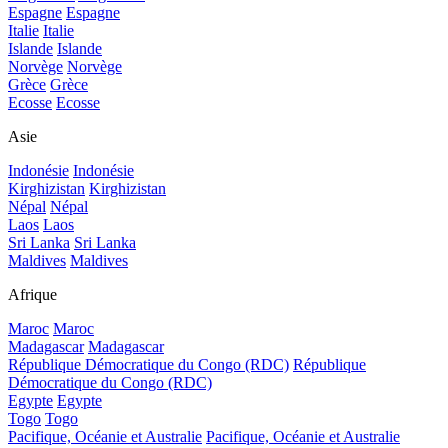
Espagne
Espagne
Italie
Italie
Islande
Islande
Norvège
Norvège
Grèce
Grèce
Ecosse
Ecosse
Asie
Indonésie
Indonésie
Kirghizistan
Kirghizistan
Népal
Népal
Laos
Laos
Sri Lanka
Sri Lanka
Maldives
Maldives
Afrique
Maroc
Maroc
Madagascar
Madagascar
République Démocratique du Congo (RDC)
République
Démocratique du Congo (RDC)
Egypte
Egypte
Togo
Togo
Pacifique, Océanie et Australie
Pacifique, Océanie et Australie