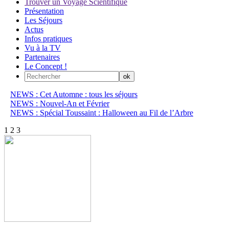
Trouver un Voyage Scientifique
Présentation
Les Séjours
Actus
Infos pratiques
Vu à la TV
Partenaires
Le Concept !
NEWS : Cet Automne : tous les séjours
NEWS : Nouvel-An et Février
NEWS : Spécial Toussaint : Halloween au Fil de l’Arbre
1
2
3