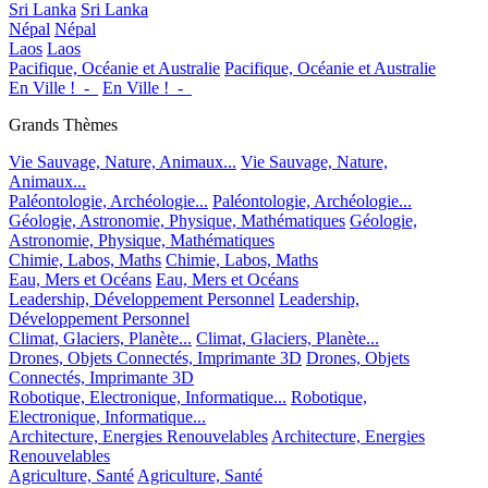
Sri Lanka
Sri Lanka
Népal
Népal
Laos
Laos
Pacifique, Océanie et Australie
Pacifique, Océanie et Australie
En Ville !_-_
En Ville !_-_
Grands Thèmes
Vie Sauvage, Nature, Animaux...
Vie Sauvage, Nature,
Animaux...
Paléontologie, Archéologie...
Paléontologie, Archéologie...
Géologie, Astronomie, Physique, Mathématiques
Géologie,
Astronomie, Physique, Mathématiques
Chimie, Labos, Maths
Chimie, Labos, Maths
Eau, Mers et Océans
Eau, Mers et Océans
Leadership, Développement Personnel
Leadership,
Développement Personnel
Climat, Glaciers, Planète...
Climat, Glaciers, Planète...
Drones, Objets Connectés, Imprimante 3D
Drones, Objets
Connectés, Imprimante 3D
Robotique, Electronique, Informatique...
Robotique,
Electronique, Informatique...
Architecture, Energies Renouvelables
Architecture, Energies
Renouvelables
Agriculture, Santé
Agriculture, Santé