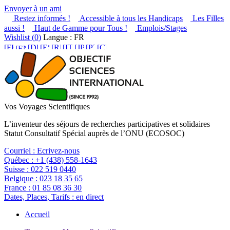
Envoyer à un ami
Restez informés !
Accessible à tous les Handicaps
Les Filles
aussi !
Haut de Gamme pour Tous !
Emplois/Stages
Wishlist (
0
)
Langue : FR
Vos Voyages Scientifiques
L’inventeur des séjours de recherches participatives et solidaires
Statut Consultatif Spécial auprès de l’ONU (ECOSOC)
Courriel :
Ecrivez-nous
Québec :
+1 (438) 558-1643
Suisse :
022 519 0440
Belgique :
023 18 35 65
France :
01 85 08 36 30
Dates, Places, Tarifs :
en direct
Accueil