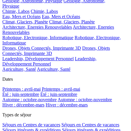
Géologie, Astronomie, Physique
Géologie, Astronomie,
Physique
Chimie, Labos
Chimie, Labos
Eau, Mers et Océans
Eau, Mers et Océans
Climat, Glaciers, Planète
Climat, Glaciers, Planète
Architecture, Energies Renouvelables
Architecture, Energies
Renouvelables
Robotique, Electronique, Informatique
Robotique, Electronique,
Informatique
Drones, Objets Connectés, Imprimante 3D
Drones, Objets
Connectés, Imprimante 3D
Leadership, Développement Personnel
Leadership,
Développement Personnel
Agriculture, Santé
Agriculture, Santé
Dates
Printemps : avril-mai
Printemps : avril-mai
Été : juin-septembre
Été : juin-septembre
Automne : octobre-novembre
Automne : octobre-novembre
Hiver : décembre-mars
Hiver : décembre-mars
Types de séjour
Séjours en Centres de vacances
Séjours en Centres de vacances
Séjours itinérants & expéditions
Séjours itinérants & expéditions