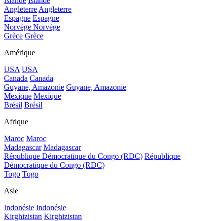
Islande
Islande
Angleterre
Angleterre
Espagne
Espagne
Norvège
Norvège
Grèce
Grèce
Amérique
USA
USA
Canada
Canada
Guyane, Amazonie
Guyane, Amazonie
Mexique
Mexique
Brésil
Brésil
Afrique
Maroc
Maroc
Madagascar
Madagascar
République Démocratique du Congo (RDC)
République
Démocratique du Congo (RDC)
Togo
Togo
Asie
Indonésie
Indonésie
Kirghizistan
Kirghizistan