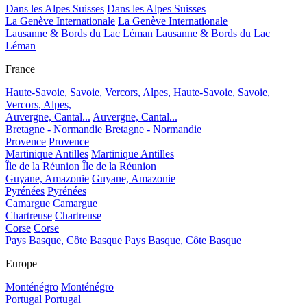
Dans les Alpes Suisses
Dans les Alpes Suisses
La Genève Internationale
La Genève Internationale
Lausanne & Bords du Lac Léman
Lausanne & Bords du Lac
Léman
France
Haute-Savoie, Savoie, Vercors, Alpes,
Haute-Savoie, Savoie,
Vercors, Alpes,
Auvergne, Cantal...
Auvergne, Cantal...
Bretagne - Normandie
Bretagne - Normandie
Provence
Provence
Martinique Antilles
Martinique Antilles
Île de la Réunion
Île de la Réunion
Guyane, Amazonie
Guyane, Amazonie
Pyrénées
Pyrénées
Camargue
Camargue
Chartreuse
Chartreuse
Corse
Corse
Pays Basque, Côte Basque
Pays Basque, Côte Basque
Europe
Monténégro
Monténégro
Portugal
Portugal