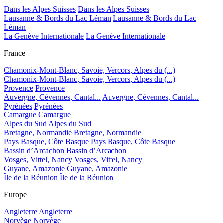
Dans les Alpes Suisses
Dans les Alpes Suisses
Lausanne & Bords du Lac Léman
Lausanne & Bords du Lac
Léman
La Genève Internationale
La Genève Internationale
France
Chamonix-Mont-Blanc, Savoie, Vercors, Alpes du (...)
Chamonix-Mont-Blanc, Savoie, Vercors, Alpes du (...)
Provence
Provence
Auvergne, Cévennes, Cantal...
Auvergne, Cévennes, Cantal...
Pyrénées
Pyrénées
Camargue
Camargue
Alpes du Sud
Alpes du Sud
Bretagne, Normandie
Bretagne, Normandie
Pays Basque, Côte Basque
Pays Basque, Côte Basque
Bassin d’Arcachon
Bassin d’Arcachon
Vosges, Vittel, Nancy
Vosges, Vittel, Nancy
Guyane, Amazonie
Guyane, Amazonie
Île de la Réunion
Île de la Réunion
Europe
Angleterre
Angleterre
Norvège
Norvège