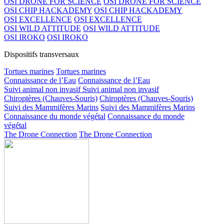
OSI DRONE FOR SCIENCE
OSI DRONE FOR SCIENCE
OSI CHIP HACKADEMY
OSI CHIP HACKADEMY
OSI EXCELLENCE
OSI EXCELLENCE
OSI WILD ATTITUDE
OSI WILD ATTITUDE
OSI IROKO
OSI IROKO
Dispositifs transversaux
Tortues marines
Tortues marines
Connaissance de l’Eau
Connaissance de l’Eau
Suivi animal non invasif
Suivi animal non invasif
Chiroptères (Chauves-Souris)
Chiroptères (Chauves-Souris)
Suivi des Mammifères Marins
Suivi des Mammifères Marins
Connaissance du monde végétal
Connaissance du monde
végétal
The Drone Connection
The Drone Connection