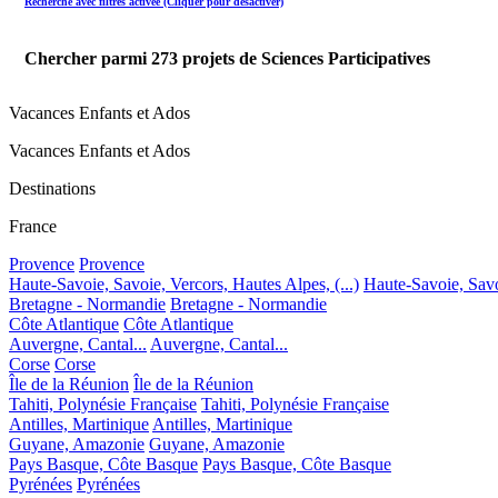
Recherche avec filtres activée (Cliquer pour désactiver)
Chercher parmi
273
projets de Sciences Participatives
Vacances Enfants et Ados
Vacances Enfants et Ados
Destinations
France
Provence
Provence
Haute-Savoie, Savoie, Vercors, Hautes Alpes, (...)
Haute-Savoie, Savoi
Bretagne - Normandie
Bretagne - Normandie
Côte Atlantique
Côte Atlantique
Auvergne, Cantal...
Auvergne, Cantal...
Corse
Corse
Île de la Réunion
Île de la Réunion
Tahiti, Polynésie Française
Tahiti, Polynésie Française
Antilles, Martinique
Antilles, Martinique
Guyane, Amazonie
Guyane, Amazonie
Pays Basque, Côte Basque
Pays Basque, Côte Basque
Pyrénées
Pyrénées