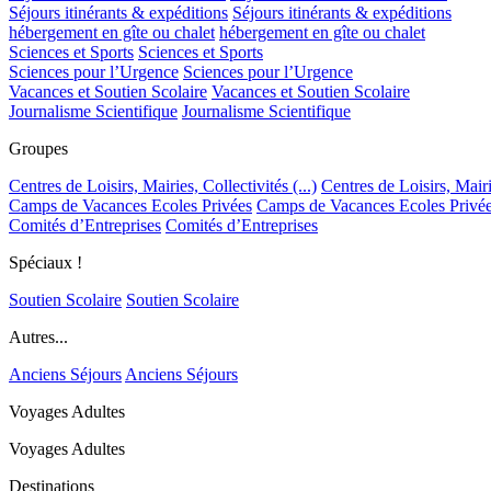
Séjours itinérants & expéditions
Séjours itinérants & expéditions
hébergement en gîte ou chalet
hébergement en gîte ou chalet
Sciences et Sports
Sciences et Sports
Sciences pour l’Urgence
Sciences pour l’Urgence
Vacances et Soutien Scolaire
Vacances et Soutien Scolaire
Journalisme Scientifique
Journalisme Scientifique
Groupes
Centres de Loisirs, Mairies, Collectivités (...)
Centres de Loisirs, Mairie
Camps de Vacances Ecoles Privées
Camps de Vacances Ecoles Privé
Comités d’Entreprises
Comités d’Entreprises
Spéciaux !
Soutien Scolaire
Soutien Scolaire
Autres...
Anciens Séjours
Anciens Séjours
Voyages Adultes
Voyages Adultes
Destinations