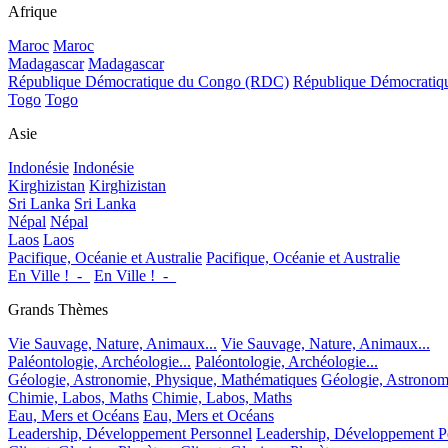
Afrique
Maroc
Maroc
Madagascar
Madagascar
République Démocratique du Congo (RDC)
République Démocrati
Togo
Togo
Asie
Indonésie
Indonésie
Kirghizistan
Kirghizistan
Sri Lanka
Sri Lanka
Népal
Népal
Laos
Laos
Pacifique, Océanie et Australie
Pacifique, Océanie et Australie
En Ville !_-_
En Ville !_-_
Grands Thèmes
Vie Sauvage, Nature, Animaux...
Vie Sauvage, Nature, Animaux...
Paléontologie, Archéologie...
Paléontologie, Archéologie...
Géologie, Astronomie, Physique, Mathématiques
Géologie, Astronom
Chimie, Labos, Maths
Chimie, Labos, Maths
Eau, Mers et Océans
Eau, Mers et Océans
Leadership, Développement Personnel
Leadership, Développement P