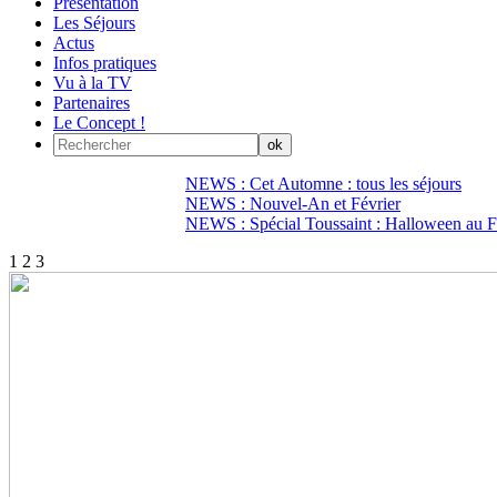
Présentation
Les Séjours
Actus
Infos pratiques
Vu à la TV
Partenaires
Le Concept !
NEWS : Cet Automne : tous les séjours
NEWS : Nouvel-An et Février
NEWS : Spécial Toussaint : Halloween au Fi
1
2
3