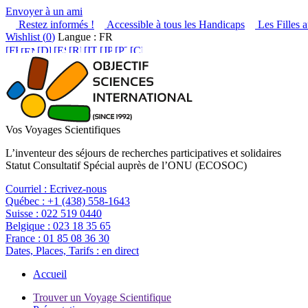
Envoyer à un ami
Restez informés !
Accessible à tous les Handicaps
Les Filles a
Wishlist (
0
)
Langue : FR
Vos Voyages Scientifiques
L’inventeur des séjours de recherches participatives et solidaires
Statut Consultatif Spécial auprès de l’ONU (ECOSOC)
Courriel :
Ecrivez-nous
Québec :
+1 (438) 558-1643
Suisse :
022 519 0440
Belgique :
023 18 35 65
France :
01 85 08 36 30
Dates, Places, Tarifs :
en direct
Accueil
Trouver un Voyage Scientifique