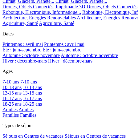
Climat, Glaciers, Planète...
Climat, Glaciers, Planète...
Drones, Objets Connectés, Imprimante 3D
Drones, Objets Connectés
Robotique, Electronique, Informatique...
Robotique, Electronique, Inf
Architecture, Energies Renouvelables
Architecture, Energies Renouve
Agriculture, Santé
Agriculture, Santé
Dates
Printemps : avril-mai
Printemps : avril-mai
Été : juin-septembre
Été : juin-septembre
Automne : octobre-novembre
Automne : octobre-novembre
Hiver : décembre-mars
Hiver : décembre-mars
Ages
7-10 ans
7-10 ans
10-13 ans
10-13 ans
13-15 ans
13-15 ans
16-17 ans
16-17 ans
18-25 ans
18-25 ans
Adultes
Adultes
Familles
Familles
Types de séjour
Séjours en Centres de vacances
Séjours en Centres de vacances