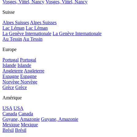
Vosges, Vittel, Nancy
Vosges, Vittel, Nancy
Suisse
Alpes Suisses
Alpes Suisses
Lac Léman
Lac Léman
La Genève Internationale
La Genève Internationale
Au Tessin
Au Tessin
Europe
Portugal
Portugal
Islande
Islande
Angleterre
Angleterre
Espagne
Espagne
Norvège
Norvège
Grèce
Grèce
Amérique
USA
USA
Canada
Canada
Guyane, Amazonie
Guyane, Amazonie
Mexique
Mexique
Brésil
Brésil