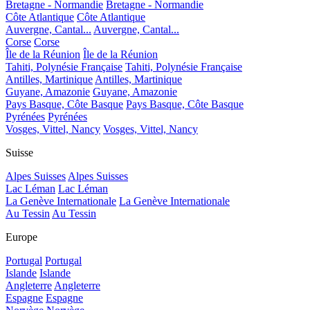
Bretagne - Normandie
Bretagne - Normandie
Côte Atlantique
Côte Atlantique
Auvergne, Cantal...
Auvergne, Cantal...
Corse
Corse
Île de la Réunion
Île de la Réunion
Tahiti, Polynésie Française
Tahiti, Polynésie Française
Antilles, Martinique
Antilles, Martinique
Guyane, Amazonie
Guyane, Amazonie
Pays Basque, Côte Basque
Pays Basque, Côte Basque
Pyrénées
Pyrénées
Vosges, Vittel, Nancy
Vosges, Vittel, Nancy
Suisse
Alpes Suisses
Alpes Suisses
Lac Léman
Lac Léman
La Genève Internationale
La Genève Internationale
Au Tessin
Au Tessin
Europe
Portugal
Portugal
Islande
Islande
Angleterre
Angleterre
Espagne
Espagne