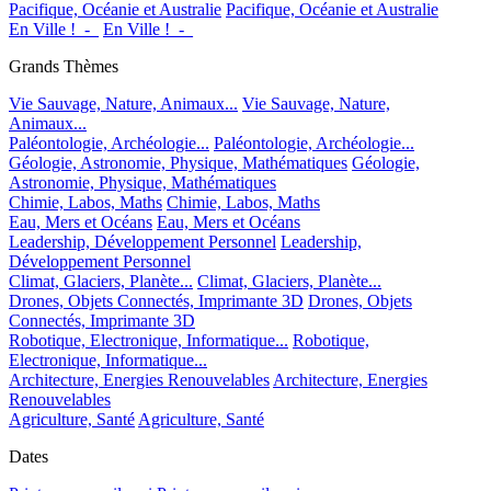
Pacifique, Océanie et Australie
Pacifique, Océanie et Australie
En Ville !_-_
En Ville !_-_
Grands Thèmes
Vie Sauvage, Nature, Animaux...
Vie Sauvage, Nature,
Animaux...
Paléontologie, Archéologie...
Paléontologie, Archéologie...
Géologie, Astronomie, Physique, Mathématiques
Géologie,
Astronomie, Physique, Mathématiques
Chimie, Labos, Maths
Chimie, Labos, Maths
Eau, Mers et Océans
Eau, Mers et Océans
Leadership, Développement Personnel
Leadership,
Développement Personnel
Climat, Glaciers, Planète...
Climat, Glaciers, Planète...
Drones, Objets Connectés, Imprimante 3D
Drones, Objets
Connectés, Imprimante 3D
Robotique, Electronique, Informatique...
Robotique,
Electronique, Informatique...
Architecture, Energies Renouvelables
Architecture, Energies
Renouvelables
Agriculture, Santé
Agriculture, Santé
Dates