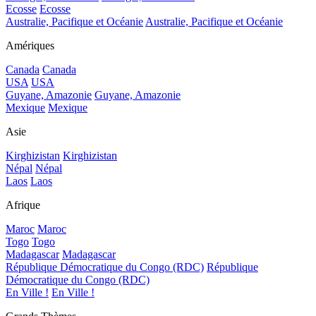
Ecosse
Ecosse
Australie, Pacifique et Océanie
Australie, Pacifique et Océanie
Amériques
Canada
Canada
USA
USA
Guyane, Amazonie
Guyane, Amazonie
Mexique
Mexique
Asie
Kirghizistan
Kirghizistan
Népal
Népal
Laos
Laos
Afrique
Maroc
Maroc
Togo
Togo
Madagascar
Madagascar
République Démocratique du Congo (RDC)
République
Démocratique du Congo (RDC)
En Ville !
En Ville !