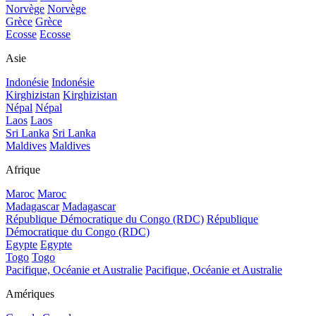
Norvège
Norvège
Grèce
Grèce
Ecosse
Ecosse
Asie
Indonésie
Indonésie
Kirghizistan
Kirghizistan
Népal
Népal
Laos
Laos
Sri Lanka
Sri Lanka
Maldives
Maldives
Afrique
Maroc
Maroc
Madagascar
Madagascar
République Démocratique du Congo (RDC)
République
Démocratique du Congo (RDC)
Egypte
Egypte
Togo
Togo
Pacifique, Océanie et Australie
Pacifique, Océanie et Australie
Amériques