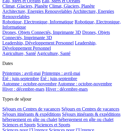
Eau, Mers et Océans
Eau, Mers et Océans
Climat, Glaciers, Planète
Climat, Glaciers, Planète
Architecture, Energies Renouvelables
Architecture, Energies
Renouvelables
Robotique, Electronique, Informatique
Robotique, Electronique,
Informatique
Drones, Objets Connectés, Imprimante 3D
Drones, Objets
Connectés, Imprimante 3D
Leadership, Développement Personnel
Leadership,
Développement Personnel
Agriculture, Santé
Agriculture, Santé
Dates
Printemps : avril-mai
Printemps : avril-mai
Été : juin-septembre
Été : juin-septembre
Automne : octobre-novembre
Automne : octobre-novembre
Hiver : décembre-mars
Hiver : décembre-mars
Types de séjour
Séjours en Centres de vacances
Séjours en Centres de vacances
Séjours itinérants & expéditions
Séjours itinérants & expéditions
hébergement en gîte ou chalet
hébergement en gîte ou chalet
Sciences et Sports
Sciences et Sports
Sciences pour l’Urgence
Sciences pour l’Urgence