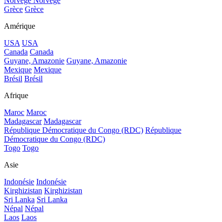
Norvège
Norvège
Grèce
Grèce
Amérique
USA
USA
Canada
Canada
Guyane, Amazonie
Guyane, Amazonie
Mexique
Mexique
Brésil
Brésil
Afrique
Maroc
Maroc
Madagascar
Madagascar
République Démocratique du Congo (RDC)
République
Démocratique du Congo (RDC)
Togo
Togo
Asie
Indonésie
Indonésie
Kirghizistan
Kirghizistan
Sri Lanka
Sri Lanka
Népal
Népal
Laos
Laos