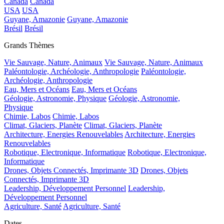
Canada
Canada
USA
USA
Guyane, Amazonie
Guyane, Amazonie
Brésil
Brésil
Grands Thèmes
Vie Sauvage, Nature, Animaux
Vie Sauvage, Nature, Animaux
Paléontologie, Archéologie, Anthropologie
Paléontologie,
Archéologie, Anthropologie
Eau, Mers et Océans
Eau, Mers et Océans
Géologie, Astronomie, Physique
Géologie, Astronomie,
Physique
Chimie, Labos
Chimie, Labos
Climat, Glaciers, Planète
Climat, Glaciers, Planète
Architecture, Energies Renouvelables
Architecture, Energies
Renouvelables
Robotique, Electronique, Informatique
Robotique, Electronique,
Informatique
Drones, Objets Connectés, Imprimante 3D
Drones, Objets
Connectés, Imprimante 3D
Leadership, Développement Personnel
Leadership,
Développement Personnel
Agriculture, Santé
Agriculture, Santé
Dates