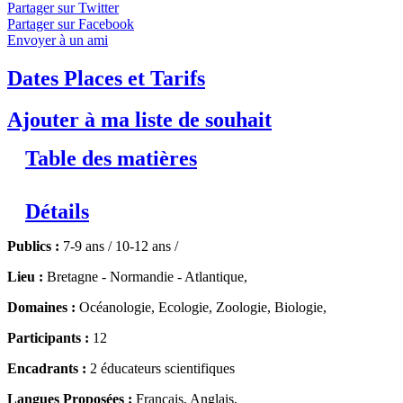
Partager sur Twitter
mêmes endroits, en marchant, à marée basse.
↓ Lire le descriptif
Partager sur Facebook
détaillé plus bas ↓
Niveaux 1 et 2
Envoyer à un ami
Dates Places et Tarifs
Ajouter à ma liste de souhait
Table des matières
Détails
Publics :
7-9 ans / 10-12 ans /
Lieu :
Bretagne - Normandie - Atlantique,
Domaines :
Océanologie, Ecologie, Zoologie, Biologie,
Participants :
12
Encadrants :
2 éducateurs scientifiques
Langues Proposées :
Français, Anglais,