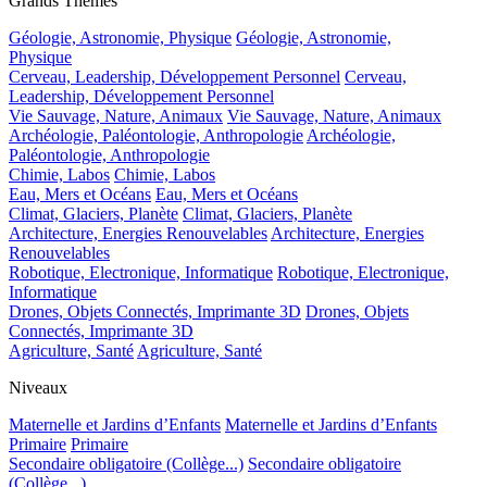
Grands Thèmes
Géologie, Astronomie, Physique
Géologie, Astronomie,
Physique
Cerveau, Leadership, Développement Personnel
Cerveau,
Leadership, Développement Personnel
Vie Sauvage, Nature, Animaux
Vie Sauvage, Nature, Animaux
Archéologie, Paléontologie, Anthropologie
Archéologie,
Paléontologie, Anthropologie
Chimie, Labos
Chimie, Labos
Eau, Mers et Océans
Eau, Mers et Océans
Climat, Glaciers, Planète
Climat, Glaciers, Planète
Architecture, Energies Renouvelables
Architecture, Energies
Renouvelables
Robotique, Electronique, Informatique
Robotique, Electronique,
Informatique
Drones, Objets Connectés, Imprimante 3D
Drones, Objets
Connectés, Imprimante 3D
Agriculture, Santé
Agriculture, Santé
Niveaux
Maternelle et Jardins d’Enfants
Maternelle et Jardins d’Enfants
Primaire
Primaire
Secondaire obligatoire (Collège...)
Secondaire obligatoire
(Collège...)