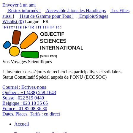
Envoyer à un ami
Restez informés !
Accessible à tous les Handicaps
Les Filles
aussi !
Haut de Gamme pour Tous !
Emplois/Stages
Wishlist (
0
)
Langue : FR
Vos Voyages Scientifiques
L’inventeur des séjours de recherches participatives et solidaires
Statut Consultatif Spécial auprès de l’ONU (ECOSOC)
Courriel :
Ecrivez-nous
Québec :
+1 (438) 558-1643
Suisse :
022 519 0440
Belgique :
023 18 35 65
France :
01 85 08 36 30
Dates, Places, Tarifs :
en direct
Accueil