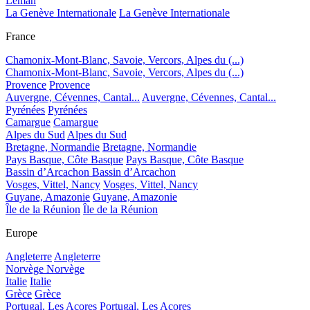
Léman
La Genève Internationale
La Genève Internationale
France
Chamonix-Mont-Blanc, Savoie, Vercors, Alpes du (...)
Chamonix-Mont-Blanc, Savoie, Vercors, Alpes du (...)
Provence
Provence
Auvergne, Cévennes, Cantal...
Auvergne, Cévennes, Cantal...
Pyrénées
Pyrénées
Camargue
Camargue
Alpes du Sud
Alpes du Sud
Bretagne, Normandie
Bretagne, Normandie
Pays Basque, Côte Basque
Pays Basque, Côte Basque
Bassin d’Arcachon
Bassin d’Arcachon
Vosges, Vittel, Nancy
Vosges, Vittel, Nancy
Guyane, Amazonie
Guyane, Amazonie
Île de la Réunion
Île de la Réunion
Europe
Angleterre
Angleterre
Norvège
Norvège
Italie
Italie
Grèce
Grèce
Portugal, Les Acores
Portugal, Les Acores