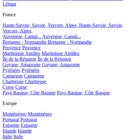
Léman
France
Haute-Savoie, Savoie, Vercors, Alpes,
Haute-Savoie, Savoie,
Vercors, Alpes,
Auvergne, Cantal...
Auvergne, Cantal...
Bretagne - Normandie
Bretagne - Normandie
Provence
Provence
Martinique Antilles
Martinique Antilles
Île de la Réunion
Île de la Réunion
Guyane, Amazonie
Guyane, Amazonie
Pyrénées
Pyrénées
Camargue
Camargue
Chartreuse
Chartreuse
Corse
Corse
Pays Basque, Côte Basque
Pays Basque, Côte Basque
Europe
Monténégro
Monténégro
Portugal
Portugal
Espagne
Espagne
Islande
Islande
Italie
Italie