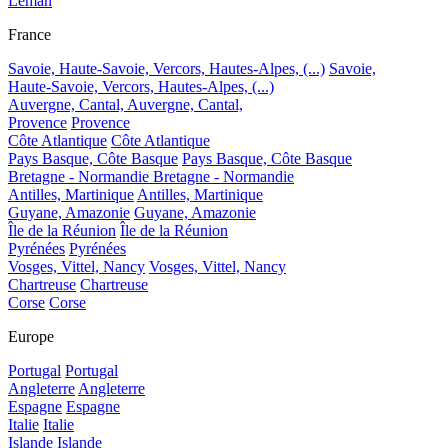
Léman
France
Savoie, Haute-Savoie, Vercors, Hautes-Alpes, (...)
Savoie,
Haute-Savoie, Vercors, Hautes-Alpes, (...)
Auvergne, Cantal,
Auvergne, Cantal,
Provence
Provence
Côte Atlantique
Côte Atlantique
Pays Basque, Côte Basque
Pays Basque, Côte Basque
Bretagne - Normandie
Bretagne - Normandie
Antilles, Martinique
Antilles, Martinique
Guyane, Amazonie
Guyane, Amazonie
Île de la Réunion
Île de la Réunion
Pyrénées
Pyrénées
Vosges, Vittel, Nancy
Vosges, Vittel, Nancy
Chartreuse
Chartreuse
Corse
Corse
Europe
Portugal
Portugal
Angleterre
Angleterre
Espagne
Espagne
Italie
Italie
Islande
Islande