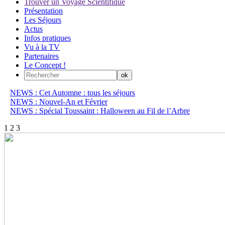
Trouver un Voyage Scientifique
Présentation
Les Séjours
Actus
Infos pratiques
Vu à la TV
Partenaires
Le Concept !
NEWS : Cet Automne : tous les séjours
NEWS : Nouvel-An et Février
NEWS : Spécial Toussaint : Halloween au Fil de l’Arbre
1
2
3