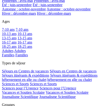
Printemps : avril-mai
Printemps : avril-mai
Été : juin-septembre
Été : juin-septembre
Automne : octobre-novembre
Automne : octobre-novembre
Hiver : décembre-mars
Hiver : décembre-mars
Ages
7-10 ans
7-10 ans
10-13 ans
10-13 ans
13-15 ans
13-15 ans
16-17 ans
16-17 ans
18-25 ans
18-25 ans
Adultes
Adultes
Familles
Familles
Types de séjour
Séjours en Centres de vacances
Séjours en Centres de vacances
Séjours itinérants & expéditions
Séjours itinérants & expéditions
hébergement en gîte ou chalet
hébergement en gîte ou chalet
Sciences et Sports
Sciences et Sports
Sciences pour l’Urgence
Sciences pour l’Urgence
Vacances et Soutien Scolaire
Vacances et Soutien Scolaire
Journalisme Scientifique
Journalisme Scientifique
Groupes