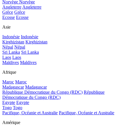
Norvège
Norvège
Angleterre
Angleterre
Grèce
Grèce
Ecosse
Ecosse
Asie
Indonésie
Indonésie
Kirghizistan
Kirghizistan
Népal
Népal
Sri Lanka
Sri Lanka
Laos
Laos
Maldives
Maldives
Afrique
Maroc
Maroc
Madagascar
Madagascar
République Démocratique du Congo (RDC)
République
Démocratique du Congo (RDC)
Egypte
Egypte
Togo
Togo
Pacifique, Océanie et Australie
Pacifique, Océanie et Australie
Amérique