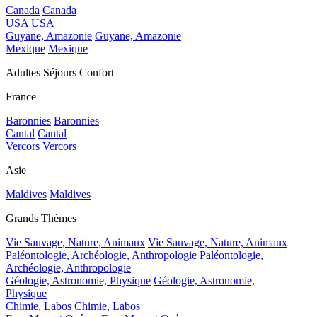
Canada
Canada
USA
USA
Guyane, Amazonie
Guyane, Amazonie
Mexique
Mexique
Adultes Séjours Confort
France
Baronnies
Baronnies
Cantal
Cantal
Vercors
Vercors
Asie
Maldives
Maldives
Grands Thèmes
Vie Sauvage, Nature, Animaux
Vie Sauvage, Nature, Animaux
Paléontologie, Archéologie, Anthropologie
Paléontologie,
Archéologie, Anthropologie
Géologie, Astronomie, Physique
Géologie, Astronomie,
Physique
Chimie, Labos
Chimie, Labos