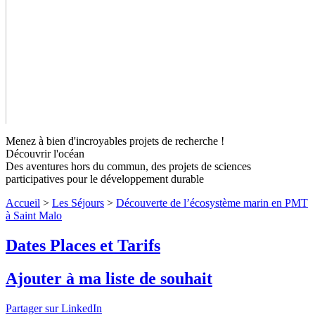
Menez à bien d'incroyables projets de recherche !
Découvrir l'océan
Des aventures hors du commun, des projets de sciences
participatives pour le développement durable
Découverte de l’écosystème marin en
Accueil
>
Les Séjours
>
Découverte de l’écosystème marin en PMT
PMT à Saint Malo
Niveaux 1 et 2
à Saint Malo
Dates Places et Tarifs
Muni de vos palmes, masque et tuba (PMT), vous sillonnez la
surface, tel un poisson dans l'eau. Vous admirez les fonds
marins en snorkeling. Depuis la surface de l'eau, vous
Ajouter à ma liste de souhait
découvrez le monde marin quelques mètres plus bas, ainsi que
quelques espèces typiquement bretonnes. Crustacés, poissons,
Partager sur LinkedIn
végétaux et coraux... Vous aurez aussi l'occasion de voir ces