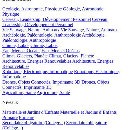
Géologie, Astronomie, Physique
Géologie, Astronomie,
Physique
Cerveau, Leadership, Développement Personnel
Cerveau,
Leadership, Développement Personnel
Vie Sauvage, Nature, Animaux
Vie Sauvage, Nature, Animaux
Archéologie, Paléontologie, Anthropologie
Archéologie,
Paléontologie, Anthropologie
Chimie, Labos
Chimie, Labos
Eau, Mers et Océans
Eau, Mers et Océans
Climat, Glaciers, Planète
Climat, Glaciers, Planète
Architecture, Energies Renouvelables
Architecture, Energies
Renouvelables
Robotique, Electronique, Informatique
Robotique, Electronique,
Informatique
Drones, Objets Connectés, Imprimante 3D
Drones, Objets
Connectés, Imprimante 3D
Agriculture, Santé
Agriculture, Santé
Niveaux
Maternelle et Jardins d’Enfants
Maternelle et Jardins d’Enfants
Primaire
Primaire
Secondaire obligatoire (Collège...)
Secondaire obligatoire
(Collège...)