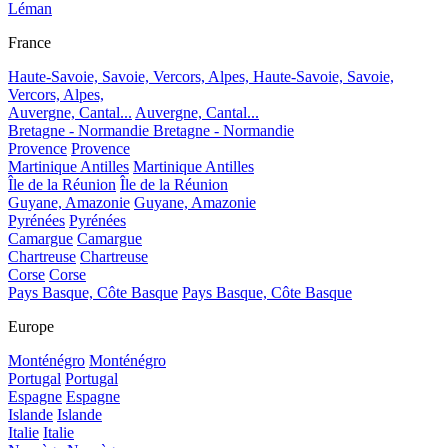
Léman
France
Haute-Savoie, Savoie, Vercors, Alpes,
Haute-Savoie, Savoie,
Vercors, Alpes,
Auvergne, Cantal...
Auvergne, Cantal...
Bretagne - Normandie
Bretagne - Normandie
Provence
Provence
Martinique Antilles
Martinique Antilles
Île de la Réunion
Île de la Réunion
Guyane, Amazonie
Guyane, Amazonie
Pyrénées
Pyrénées
Camargue
Camargue
Chartreuse
Chartreuse
Corse
Corse
Pays Basque, Côte Basque
Pays Basque, Côte Basque
Europe
Monténégro
Monténégro
Portugal
Portugal
Espagne
Espagne
Islande
Islande
Italie
Italie