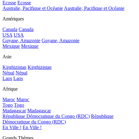
Ecosse
Ecosse
Australie, Pacifique et Océanie
Australie, Pacifique et Océanie
Amériques
Canada
Canada
USA
USA
Guyane, Amazonie
Guyane, Amazonie
Mexique
Mexique
Asie
Kirghizistan
Kirghizistan
Népal
Népal
Laos
Laos
Afrique
Maroc
Maroc
Togo
Togo
Madagascar
Madagascar
République Démocratique du Congo (RDC)
République
Démocratique du Congo (RDC)
En Ville !
En Ville !
Grands Thèmes