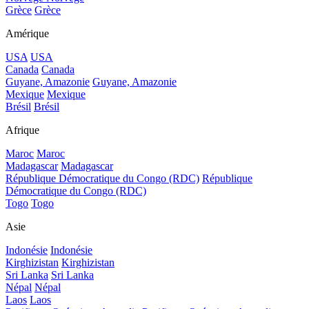
Grèce
Grèce
Amérique
USA
USA
Canada
Canada
Guyane, Amazonie
Guyane, Amazonie
Mexique
Mexique
Brésil
Brésil
Afrique
Maroc
Maroc
Madagascar
Madagascar
République Démocratique du Congo (RDC)
République
Démocratique du Congo (RDC)
Togo
Togo
Asie
Indonésie
Indonésie
Kirghizistan
Kirghizistan
Sri Lanka
Sri Lanka
Népal
Népal
Laos
Laos