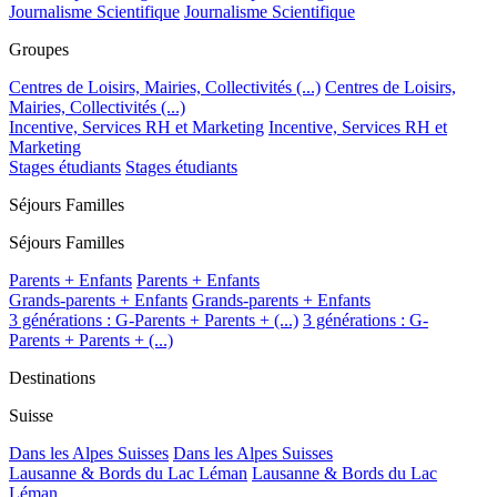
Journalisme Scientifique
Journalisme Scientifique
Groupes
Centres de Loisirs, Mairies, Collectivités (...)
Centres de Loisirs,
Mairies, Collectivités (...)
Incentive, Services RH et Marketing
Incentive, Services RH et
Marketing
Stages étudiants
Stages étudiants
Séjours Familles
Séjours Familles
Parents + Enfants
Parents + Enfants
Grands-parents + Enfants
Grands-parents + Enfants
3 générations : G-Parents + Parents + (...)
3 générations : G-
Parents + Parents + (...)
Destinations
Suisse
Dans les Alpes Suisses
Dans les Alpes Suisses
Lausanne & Bords du Lac Léman
Lausanne & Bords du Lac
Léman