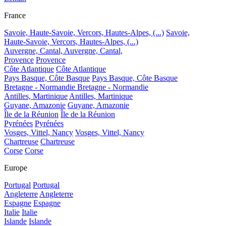
France
Savoie, Haute-Savoie, Vercors, Hautes-Alpes, (...)
Savoie,
Haute-Savoie, Vercors, Hautes-Alpes, (...)
Auvergne, Cantal,
Auvergne, Cantal,
Provence
Provence
Côte Atlantique
Côte Atlantique
Pays Basque, Côte Basque
Pays Basque, Côte Basque
Bretagne - Normandie
Bretagne - Normandie
Antilles, Martinique
Antilles, Martinique
Guyane, Amazonie
Guyane, Amazonie
Île de la Réunion
Île de la Réunion
Pyrénées
Pyrénées
Vosges, Vittel, Nancy
Vosges, Vittel, Nancy
Chartreuse
Chartreuse
Corse
Corse
Europe
Portugal
Portugal
Angleterre
Angleterre
Espagne
Espagne
Italie
Italie
Islande
Islande