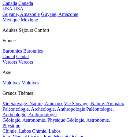
Canada
Canada
USA
USA
Guyane, Amazonie
Guyane, Amazonie
Mexique
Mexique
Adultes Séjours Confort
France
Baronnies
Baronnies
Cantal
Cantal
Vercors
Vercors
Asie
Maldives
Maldives
Grands Thèmes
Vie Sauvage, Nature, Animaux
Vie Sauvage, Nature, Animaux
Paléontologie, Archéologie, Anthropologie
Paléontologie,
Archéologie, Anthropologie
Géologie, Astronomie, Physique
Géologie, Astronomie,
Physique
Chimie, Labos
Chimie, Labos
Eau, Mers et Océans
Eau, Mers et Océans