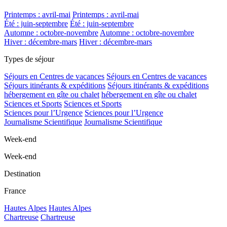
Printemps : avril-mai
Printemps : avril-mai
Été : juin-septembre
Été : juin-septembre
Automne : octobre-novembre
Automne : octobre-novembre
Hiver : décembre-mars
Hiver : décembre-mars
Types de séjour
Séjours en Centres de vacances
Séjours en Centres de vacances
Séjours itinérants & expéditions
Séjours itinérants & expéditions
hébergement en gîte ou chalet
hébergement en gîte ou chalet
Sciences et Sports
Sciences et Sports
Sciences pour l’Urgence
Sciences pour l’Urgence
Journalisme Scientifique
Journalisme Scientifique
Week-end
Week-end
Destination
France
Hautes Alpes
Hautes Alpes
Chartreuse
Chartreuse