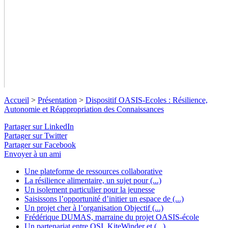
Accueil
>
Présentation
>
Dispositif OASIS-Ecoles : Résilience,
Autonomie et Réappropriation des Connaissances
Partager sur LinkedIn
Partager sur Twitter
Partager sur Facebook
Envoyer à un ami
Dispositif OASIS-Ecoles : Résilience,
Une plateforme de ressources collaborative
La résilience alimentaire, un sujet pour (...)
Autonomie et Réappropriation des
Un isolement particulier pour la jeunesse
Connaissances
Saisissons l’opportunité d’initier un espace de (...)
Un projet cher à l’organisation Objectif (...)
Frédérique DUMAS, marraine du projet OASIS-école
Plateforme de soutien aux Enseignants et aux Parents : OSI
Un partenariat entre OSI, KiteWinder et (...)