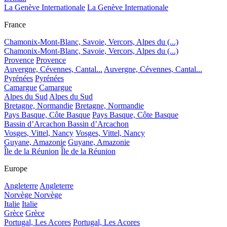
La Genève Internationale
La Genève Internationale
France
Chamonix-Mont-Blanc, Savoie, Vercors, Alpes du (...)
Chamonix-Mont-Blanc, Savoie, Vercors, Alpes du (...)
Provence
Provence
Auvergne, Cévennes, Cantal...
Auvergne, Cévennes, Cantal...
Pyrénées
Pyrénées
Camargue
Camargue
Alpes du Sud
Alpes du Sud
Bretagne, Normandie
Bretagne, Normandie
Pays Basque, Côte Basque
Pays Basque, Côte Basque
Bassin d’Arcachon
Bassin d’Arcachon
Vosges, Vittel, Nancy
Vosges, Vittel, Nancy
Guyane, Amazonie
Guyane, Amazonie
Île de la Réunion
Île de la Réunion
Europe
Angleterre
Angleterre
Norvège
Norvège
Italie
Italie
Grèce
Grèce
Portugal, Les Acores
Portugal, Les Acores