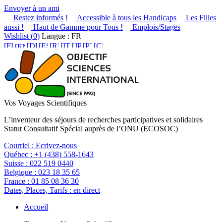
Envoyer à un ami
Restez informés !
Accessible à tous les Handicaps
Les Filles
aussi !
Haut de Gamme pour Tous !
Emplois/Stages
Wishlist (
0
)
Langue : FR
Vos Voyages Scientifiques
L’inventeur des séjours de recherches participatives et solidaires
Statut Consultatif Spécial auprès de l’ONU (ECOSOC)
Courriel :
Ecrivez-nous
Québec :
+1 (438) 558-1643
Suisse :
022 519 0440
Belgique :
023 18 35 65
France :
01 85 08 36 30
Dates, Places, Tarifs :
en direct
Accueil