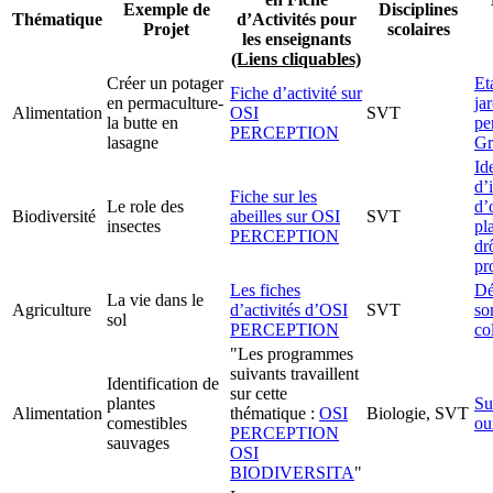
Exemple de
Disciplines
Thématique
d’Activités pour
Projet
scolaires
les enseignants
(Liens cliquables)
Créer un potager
Et
Fiche d’activité sur
en permaculture-
ja
Alimentation
OSI
SVT
la butte en
pe
PERCEPTION
lasagne
Gr
Id
d’
Fiche sur les
Le role des
d’
Biodiversité
abeilles sur OSI
SVT
insectes
pl
PERCEPTION
dr
pr
Les fiches
Dé
La vie dans le
Agriculture
d’activités d’OSI
SVT
so
sol
PERCEPTION
co
"Les programmes
suivants travaillent
Identification de
sur cette
plantes
Su
Alimentation
thématique :
OSI
Biologie, SVT
comestibles
ou
PERCEPTION
sauvages
OSI
BIODIVERSITA
"