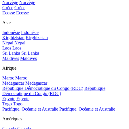
Norvège
Norvège
Grèce
Grèce
Ecosse
Ecosse
Asie
Indonésie
Indonésie
Kirghizistan
Kirghizistan
Népal
Népal
Laos
Laos
Sri Lanka
Sri Lanka
Maldives
Maldives
Afrique
Maroc
Maroc
Madagascar
Madagascar
République Démocratique du Congo (RDC)
République
Démocratique du Congo (RDC)
Egypte
Egypte
Togo
Togo
Pacifique, Océanie et Australie
Pacifique, Océanie et Australie
Amériques
Canada
Canada