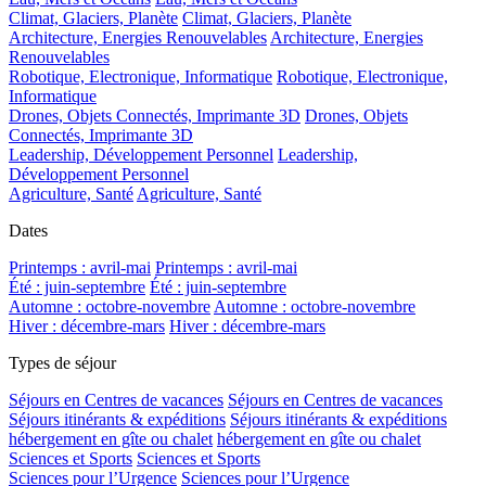
Climat, Glaciers, Planète
Climat, Glaciers, Planète
Architecture, Energies Renouvelables
Architecture, Energies
Renouvelables
Robotique, Electronique, Informatique
Robotique, Electronique,
Informatique
Drones, Objets Connectés, Imprimante 3D
Drones, Objets
Connectés, Imprimante 3D
Leadership, Développement Personnel
Leadership,
Développement Personnel
Agriculture, Santé
Agriculture, Santé
Dates
Printemps : avril-mai
Printemps : avril-mai
Été : juin-septembre
Été : juin-septembre
Automne : octobre-novembre
Automne : octobre-novembre
Hiver : décembre-mars
Hiver : décembre-mars
Types de séjour
Séjours en Centres de vacances
Séjours en Centres de vacances
Séjours itinérants & expéditions
Séjours itinérants & expéditions
hébergement en gîte ou chalet
hébergement en gîte ou chalet
Sciences et Sports
Sciences et Sports
Sciences pour l’Urgence
Sciences pour l’Urgence