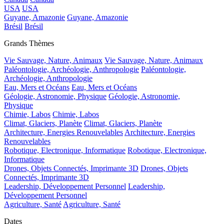
USA
USA
Guyane, Amazonie
Guyane, Amazonie
Brésil
Brésil
Grands Thèmes
Vie Sauvage, Nature, Animaux
Vie Sauvage, Nature, Animaux
Paléontologie, Archéologie, Anthropologie
Paléontologie,
Archéologie, Anthropologie
Eau, Mers et Océans
Eau, Mers et Océans
Géologie, Astronomie, Physique
Géologie, Astronomie,
Physique
Chimie, Labos
Chimie, Labos
Climat, Glaciers, Planète
Climat, Glaciers, Planète
Architecture, Energies Renouvelables
Architecture, Energies
Renouvelables
Robotique, Electronique, Informatique
Robotique, Electronique,
Informatique
Drones, Objets Connectés, Imprimante 3D
Drones, Objets
Connectés, Imprimante 3D
Leadership, Développement Personnel
Leadership,
Développement Personnel
Agriculture, Santé
Agriculture, Santé
Dates