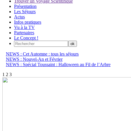
Trouver un Voyage Scientifique
Présentation
Les Séjours
Actus
Infos pratiques
Vu à la TV
Partenaires
Le Concept !
NEWS : Cet Automne : tous les séjours
NEWS : Nouvel-An et Février
NEWS : Spécial Toussaint : Halloween au Fil de l’Arbre
1
2
3