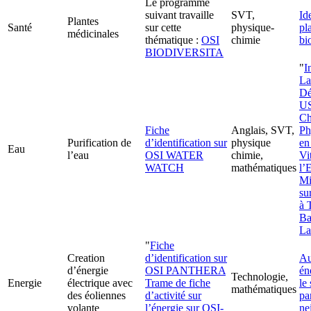
Le programme
suivant travaille
SVT,
Id
Plantes
Santé
sur cette
physique-
pl
médicinales
thématique :
OSI
chimie
bi
BIODIVERSITA
"
I
La
Dé
US
Ch
Fiche
Anglais, SVT,
Ph
Purification de
d’identification sur
physique
en
Eau
l’eau
OSI WATER
chimie,
Vit
WATCH
mathématiques
l’
Mi
su
à 
Ba
La
"
Fiche
Creation
d’identification sur
Au
d’énergie
OSI PANTHERA
én
Technologie,
Energie
électrique avec
Trame de fiche
le 
mathématiques
des éoliennes
d’activité sur
pa
volante
l’énergie sur OSI-
ne