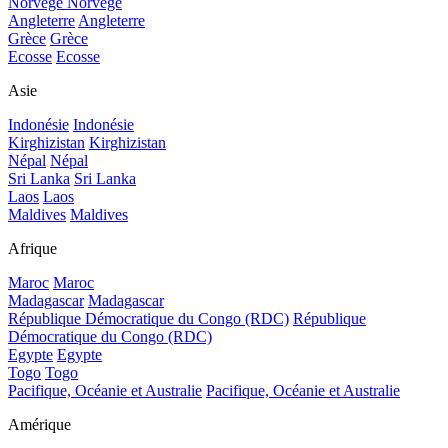
Norvège
Norvège
Angleterre
Angleterre
Grèce
Grèce
Ecosse
Ecosse
Asie
Indonésie
Indonésie
Kirghizistan
Kirghizistan
Népal
Népal
Sri Lanka
Sri Lanka
Laos
Laos
Maldives
Maldives
Afrique
Maroc
Maroc
Madagascar
Madagascar
République Démocratique du Congo (RDC)
République
Démocratique du Congo (RDC)
Egypte
Egypte
Togo
Togo
Pacifique, Océanie et Australie
Pacifique, Océanie et Australie
Amérique