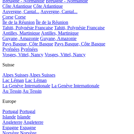
Bretagne - Normandie
Bretagne - Normandie
Côte Atlantique
Côte Atlantique
Auvergne, Cantal...
Auvergne, Cantal...
Corse
Corse
Île de la Réunion
Île de la Réunion
Tahiti, Polynésie Française
Tahiti, Polynésie Française
Antilles, Martinique
Antilles, Martinique
Guyane, Amazonie
Guyane, Amazonie
Pays Basque, Côte Basque
Pays Basque, Côte Basque
Pyrénées
Pyrénées
Vosges, Vittel, Nancy
Vosges, Vittel, Nancy
Suisse
Alpes Suisses
Alpes Suisses
Lac Léman
Lac Léman
La Genève Internationale
La Genève Internationale
Au Tessin
Au Tessin
Europe
Portugal
Portugal
Islande
Islande
Angleterre
Angleterre
Espagne
Espagne
Norvège
Norvège