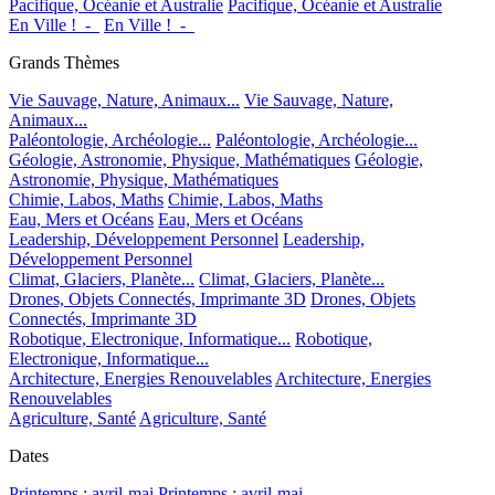
Pacifique, Océanie et Australie
Pacifique, Océanie et Australie
En Ville !_-_
En Ville !_-_
Grands Thèmes
Vie Sauvage, Nature, Animaux...
Vie Sauvage, Nature,
Animaux...
Paléontologie, Archéologie...
Paléontologie, Archéologie...
Géologie, Astronomie, Physique, Mathématiques
Géologie,
Astronomie, Physique, Mathématiques
Chimie, Labos, Maths
Chimie, Labos, Maths
Eau, Mers et Océans
Eau, Mers et Océans
Leadership, Développement Personnel
Leadership,
Développement Personnel
Climat, Glaciers, Planète...
Climat, Glaciers, Planète...
Drones, Objets Connectés, Imprimante 3D
Drones, Objets
Connectés, Imprimante 3D
Robotique, Electronique, Informatique...
Robotique,
Electronique, Informatique...
Architecture, Energies Renouvelables
Architecture, Energies
Renouvelables
Agriculture, Santé
Agriculture, Santé
Dates
Printemps : avril-mai
Printemps : avril-mai