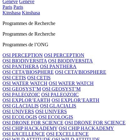
Genève
Genève
Paris
Paris
Kinshasa
Kinshasa
Programmes de Recherche
Programmes de Recherche
Programmes de l’ONG
OSI PERCEPTION
OSI PERCEPTION
OSI BIODIVERSITA
OSI BIODIVERSITA
OSI PANTHERA
OSI PANTHERA
OSI CETA’BIOSPHERE
OSI CETA’BIOSPHERE
OSI CETIS
OSI CETIS
OSI WATER WATCH
OSI WATER WATCH
OSI GEOSYST’M
OSI GEOSYST’M
OSI PALEOZOIC
OSI PALEOZOIC
OSI EXPLOR’EARTH
OSI EXPLOR’EARTH
OSI GLACIALIS
OSI GLACIALIS
OSI UNIVERS
OSI UNIVERS
OSI ECOLOGIS
OSI ECOLOGIS
OSI DRONE FOR SCIENCE
OSI DRONE FOR SCIENCE
OSI CHIP HACKADEMY
OSI CHIP HACKADEMY
OSI EXCELLENCE
OSI EXCELLENCE
OSI WILD ATTITUDE
OSI WILD ATTITUDE