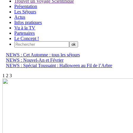
Trouver un Voyage Scientifique
Présentation
Les Séjours
Actus
Infos pratiques
Vu à la TV
Partenaires
Le Concept !
NEWS : Cet Automne : tous les séjours
NEWS : Nouvel-An et Février
NEWS : Spécial Toussaint : Halloween au Fil de l’Arbre
1
2
3