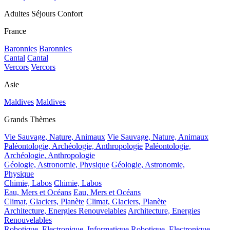
Adultes Séjours Confort
France
Baronnies
Baronnies
Cantal
Cantal
Vercors
Vercors
Asie
Maldives
Maldives
Grands Thèmes
Vie Sauvage, Nature, Animaux
Vie Sauvage, Nature, Animaux
Paléontologie, Archéologie, Anthropologie
Paléontologie,
Archéologie, Anthropologie
Géologie, Astronomie, Physique
Géologie, Astronomie,
Physique
Chimie, Labos
Chimie, Labos
Eau, Mers et Océans
Eau, Mers et Océans
Climat, Glaciers, Planète
Climat, Glaciers, Planète
Architecture, Energies Renouvelables
Architecture, Energies
Renouvelables
Robotique, Electronique, Informatique
Robotique, Electronique,