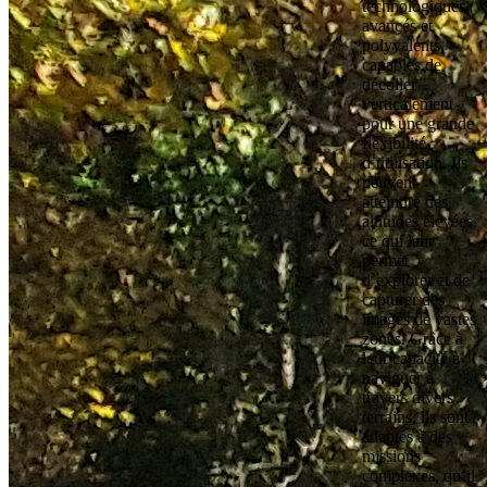
technologiques
avancés et
polyvalents,
capables de
décoller
verticalement
pour une grande
flexibilité
d’utilisation. Ils
peuvent
atteindre des
altitudes élevées,
ce qui leur
permet
d’explorer et de
capturer des
images de vastes
zones. Grâce à
leur capacité à
naviguer à
travers divers
terrains, ils sont
adaptés à des
missions
complexes, qu’il