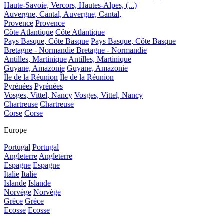
Haute-Savoie, Vercors, Hautes-Alpes, (...)
Auvergne, Cantal,
Auvergne, Cantal,
Provence
Provence
Côte Atlantique
Côte Atlantique
Pays Basque, Côte Basque
Pays Basque, Côte Basque
Bretagne - Normandie
Bretagne - Normandie
Antilles, Martinique
Antilles, Martinique
Guyane, Amazonie
Guyane, Amazonie
Île de la Réunion
Île de la Réunion
Pyrénées
Pyrénées
Vosges, Vittel, Nancy
Vosges, Vittel, Nancy
Chartreuse
Chartreuse
Corse
Corse
Europe
Portugal
Portugal
Angleterre
Angleterre
Espagne
Espagne
Italie
Italie
Islande
Islande
Norvège
Norvège
Grèce
Grèce
Ecosse
Ecosse