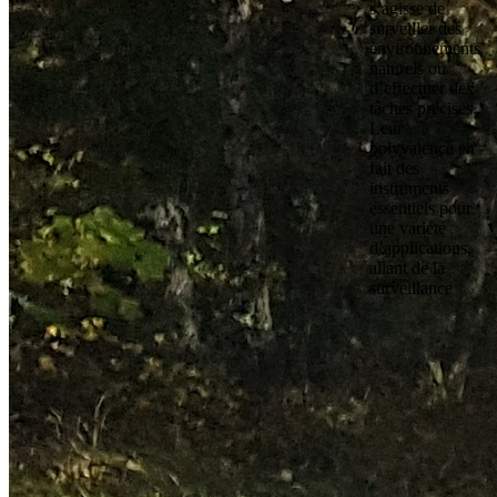
s’agisse de
surveiller des
environnements
naturels ou
d’effectuer des
tâches précises.
Leur
polyvalence en
fait des
instruments
essentiels pour
une variété
d’applications,
allant de la
surveillance