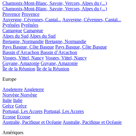
Chamonix-Mont-Blanc, Savoie, Vercors, Alpes du (...)
Chamonix-Mont-Blanc, Savoie, Vercors, Alpes du (...)
Provence
Provence
Auvergne, Cévennes, Cantal...
Auvergne, Cévennes, Cantal...
Pyrénées
Pyrénées
Camargue
Camargue
Alpes du Sud
Alpes du Sud
Bretagne, Normandie
Bretagne, Normandie
Pays Basque, Côte Basque
Pays Basque, Côte Basque
Bassin d’Arcachon
Bassin d’Arcachon
Vosges, Vittel, Nancy
Vosges, Vittel, Nancy
Guyane, Amazonie
Guyane, Amazonie
Île de la Réunion
Île de la Réunion
Europe
Angleterre
Angleterre
Norvège
Norvège
Italie
Italie
Grèce
Grèce
Portugal, Les Acores
Portugal, Les Acores
Ecosse
Ecosse
Australie, Pacifique et Océanie
Australie, Pacifique et Océanie
Amériques