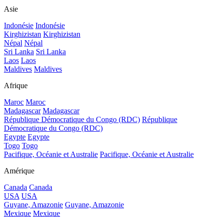
Asie
Indonésie
Indonésie
Kirghizistan
Kirghizistan
Népal
Népal
Sri Lanka
Sri Lanka
Laos
Laos
Maldives
Maldives
Afrique
Maroc
Maroc
Madagascar
Madagascar
République Démocratique du Congo (RDC)
République
Démocratique du Congo (RDC)
Egypte
Egypte
Togo
Togo
Pacifique, Océanie et Australie
Pacifique, Océanie et Australie
Amérique
Canada
Canada
USA
USA
Guyane, Amazonie
Guyane, Amazonie
Mexique
Mexique