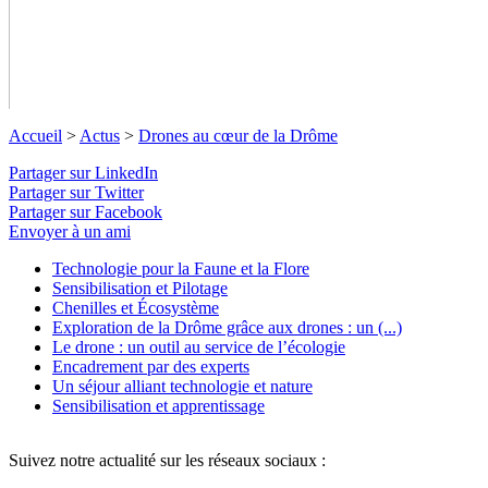
Accueil
>
Actus
>
Drones au cœur de la Drôme
Partager sur LinkedIn
Partager sur Twitter
Partager sur Facebook
Envoyer à un ami
Technologie pour la Faune et la Flore
Drones au cœur de la Drôme
Sensibilisation et Pilotage
Chenilles et Écosystème
Exploration de la Drôme grâce aux drones : un (...)
Venez participer à un projet au service de la Nature et de la
Le drone : un outil au service de l’écologie
Technologie grâce aux Drones.
↓ Lire le descriptif détaillé plus
Encadrement par des experts
bas ↓
Un séjour alliant technologie et nature
Sensibilisation et apprentissage
Suivez notre actualité sur les réseaux sociaux :