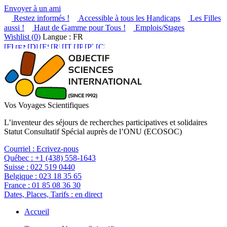
Envoyer à un ami
Restez informés !
Accessible à tous les Handicaps
Les Filles
aussi !
Haut de Gamme pour Tous !
Emplois/Stages
Wishlist (
0
)
Langue : FR
Vos Voyages Scientifiques
L’inventeur des séjours de recherches participatives et solidaires
Statut Consultatif Spécial auprès de l’ONU (ECOSOC)
Courriel :
Ecrivez-nous
Québec :
+1 (438) 558-1643
Suisse :
022 519 0440
Belgique :
023 18 35 65
France :
01 85 08 36 30
Dates, Places, Tarifs :
en direct
Accueil