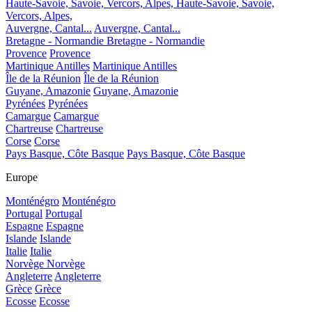
Haute-Savoie, Savoie, Vercors, Alpes,
Haute-Savoie, Savoie,
Vercors, Alpes,
Auvergne, Cantal...
Auvergne, Cantal...
Bretagne - Normandie
Bretagne - Normandie
Provence
Provence
Martinique Antilles
Martinique Antilles
Île de la Réunion
Île de la Réunion
Guyane, Amazonie
Guyane, Amazonie
Pyrénées
Pyrénées
Camargue
Camargue
Chartreuse
Chartreuse
Corse
Corse
Pays Basque, Côte Basque
Pays Basque, Côte Basque
Europe
Monténégro
Monténégro
Portugal
Portugal
Espagne
Espagne
Islande
Islande
Italie
Italie
Norvège
Norvège
Angleterre
Angleterre
Grèce
Grèce
Ecosse
Ecosse