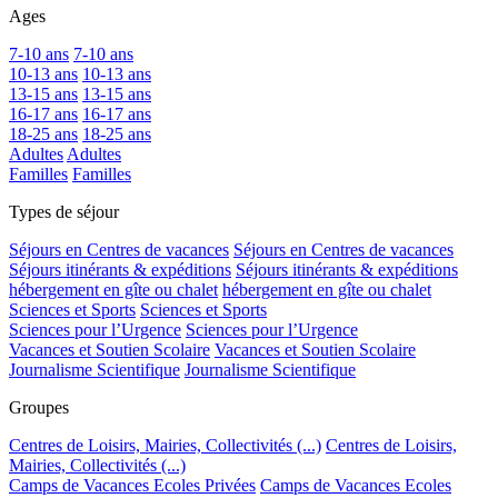
Ages
7-10 ans
7-10 ans
10-13 ans
10-13 ans
13-15 ans
13-15 ans
16-17 ans
16-17 ans
18-25 ans
18-25 ans
Adultes
Adultes
Familles
Familles
Types de séjour
Séjours en Centres de vacances
Séjours en Centres de vacances
Séjours itinérants & expéditions
Séjours itinérants & expéditions
hébergement en gîte ou chalet
hébergement en gîte ou chalet
Sciences et Sports
Sciences et Sports
Sciences pour l’Urgence
Sciences pour l’Urgence
Vacances et Soutien Scolaire
Vacances et Soutien Scolaire
Journalisme Scientifique
Journalisme Scientifique
Groupes
Centres de Loisirs, Mairies, Collectivités (...)
Centres de Loisirs,
Mairies, Collectivités (...)
Camps de Vacances Ecoles Privées
Camps de Vacances Ecoles