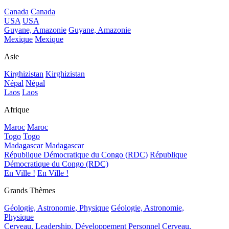
Canada
Canada
USA
USA
Guyane, Amazonie
Guyane, Amazonie
Mexique
Mexique
Asie
Kirghizistan
Kirghizistan
Népal
Népal
Laos
Laos
Afrique
Maroc
Maroc
Togo
Togo
Madagascar
Madagascar
République Démocratique du Congo (RDC)
République
Démocratique du Congo (RDC)
En Ville !
En Ville !
Grands Thèmes
Géologie, Astronomie, Physique
Géologie, Astronomie,
Physique
Cerveau, Leadership, Développement Personnel
Cerveau,