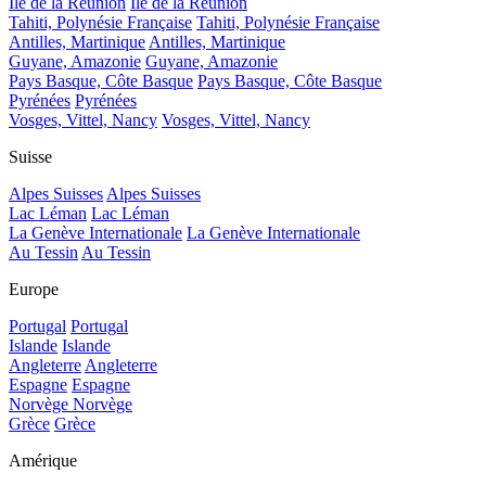
Île de la Réunion
Île de la Réunion
Tahiti, Polynésie Française
Tahiti, Polynésie Française
Antilles, Martinique
Antilles, Martinique
Guyane, Amazonie
Guyane, Amazonie
Pays Basque, Côte Basque
Pays Basque, Côte Basque
Pyrénées
Pyrénées
Vosges, Vittel, Nancy
Vosges, Vittel, Nancy
Suisse
Alpes Suisses
Alpes Suisses
Lac Léman
Lac Léman
La Genève Internationale
La Genève Internationale
Au Tessin
Au Tessin
Europe
Portugal
Portugal
Islande
Islande
Angleterre
Angleterre
Espagne
Espagne
Norvège
Norvège
Grèce
Grèce
Amérique