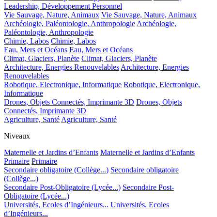
Leadership, Développement Personnel
Vie Sauvage, Nature, Animaux
Vie Sauvage, Nature, Animaux
Archéologie, Paléontologie, Anthropologie
Archéologie,
Paléontologie, Anthropologie
Chimie, Labos
Chimie, Labos
Eau, Mers et Océans
Eau, Mers et Océans
Climat, Glaciers, Planète
Climat, Glaciers, Planète
Architecture, Energies Renouvelables
Architecture, Energies
Renouvelables
Robotique, Electronique, Informatique
Robotique, Electronique,
Informatique
Drones, Objets Connectés, Imprimante 3D
Drones, Objets
Connectés, Imprimante 3D
Agriculture, Santé
Agriculture, Santé
Niveaux
Maternelle et Jardins d’Enfants
Maternelle et Jardins d’Enfants
Primaire
Primaire
Secondaire obligatoire (Collège...)
Secondaire obligatoire
(Collège...)
Secondaire Post-Obligatoire (Lycée...)
Secondaire Post-
Obligatoire (Lycée...)
Universités, Ecoles d’Ingénieurs...
Universités, Ecoles
d’Ingénieurs...