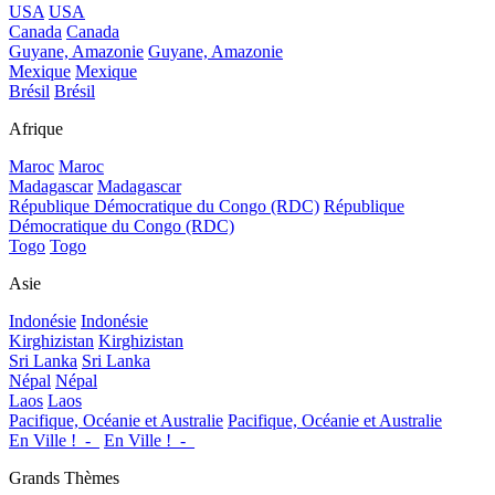
USA
USA
Canada
Canada
Guyane, Amazonie
Guyane, Amazonie
Mexique
Mexique
Brésil
Brésil
Afrique
Maroc
Maroc
Madagascar
Madagascar
République Démocratique du Congo (RDC)
République
Démocratique du Congo (RDC)
Togo
Togo
Asie
Indonésie
Indonésie
Kirghizistan
Kirghizistan
Sri Lanka
Sri Lanka
Népal
Népal
Laos
Laos
Pacifique, Océanie et Australie
Pacifique, Océanie et Australie
En Ville !_-_
En Ville !_-_
Grands Thèmes