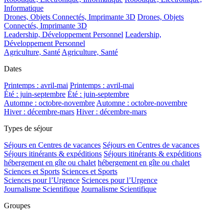
Informatique
Drones, Objets Connectés, Imprimante 3D
Drones, Objets
Connectés, Imprimante 3D
Leadership, Développement Personnel
Leadership,
Développement Personnel
Agriculture, Santé
Agriculture, Santé
Dates
Printemps : avril-mai
Printemps : avril-mai
Été : juin-septembre
Été : juin-septembre
Automne : octobre-novembre
Automne : octobre-novembre
Hiver : décembre-mars
Hiver : décembre-mars
Types de séjour
Séjours en Centres de vacances
Séjours en Centres de vacances
Séjours itinérants & expéditions
Séjours itinérants & expéditions
hébergement en gîte ou chalet
hébergement en gîte ou chalet
Sciences et Sports
Sciences et Sports
Sciences pour l’Urgence
Sciences pour l’Urgence
Journalisme Scientifique
Journalisme Scientifique
Groupes