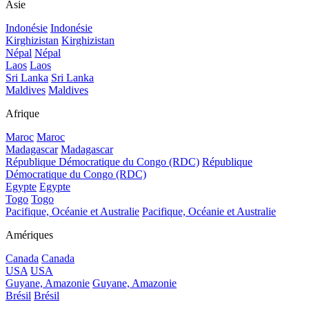
Asie
Indonésie
Indonésie
Kirghizistan
Kirghizistan
Népal
Népal
Laos
Laos
Sri Lanka
Sri Lanka
Maldives
Maldives
Afrique
Maroc
Maroc
Madagascar
Madagascar
République Démocratique du Congo (RDC)
République
Démocratique du Congo (RDC)
Egypte
Egypte
Togo
Togo
Pacifique, Océanie et Australie
Pacifique, Océanie et Australie
Amériques
Canada
Canada
USA
USA
Guyane, Amazonie
Guyane, Amazonie
Brésil
Brésil