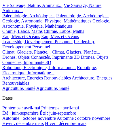
Vie Sauvage, Nature, Animaux...
Vie Sauvage, Nature,
Animaux...
Paléontologie, Archéologie...
Paléontologie, Archéologie...
Géologie, Astronomie, Physique, Mathématiques
Géologie,
Astronomie, Physique, Mathématiques
Chimie, Labos, Maths
Chimie, Labos, Maths
Eau, Mers et Océans
Eau, Mers et Océans
Leadership, Développement Personnel
Leadership,
Développement Personnel
Climat, Glaciers, Planète...
Climat, Glaciers, Planète...
Drones, Objets Connectés, Imprimante 3D
Drones, Objets
Connectés, Imprimante 3D
Robotique, Electronique, Informatique...
Robotique,
Electronique, Informatique...
Architecture, Energies Renouvelables
Architecture, Energies
Renouvelables
Agriculture, Santé
Agriculture, Santé
Dates
Printemps : avril-mai
Printemps : avril-mai
Été : juin-septembre
Été : juin-septembre
Automne : octobre-novembre
Automne : octobre-novembre
Hiver : décembre-mars
Hiver : décembre-mars