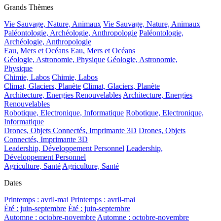
Grands Thèmes
Vie Sauvage, Nature, Animaux
Vie Sauvage, Nature, Animaux
Paléontologie, Archéologie, Anthropologie
Paléontologie,
Archéologie, Anthropologie
Eau, Mers et Océans
Eau, Mers et Océans
Géologie, Astronomie, Physique
Géologie, Astronomie,
Physique
Chimie, Labos
Chimie, Labos
Climat, Glaciers, Planète
Climat, Glaciers, Planète
Architecture, Energies Renouvelables
Architecture, Energies
Renouvelables
Robotique, Electronique, Informatique
Robotique, Electronique,
Informatique
Drones, Objets Connectés, Imprimante 3D
Drones, Objets
Connectés, Imprimante 3D
Leadership, Développement Personnel
Leadership,
Développement Personnel
Agriculture, Santé
Agriculture, Santé
Dates
Printemps : avril-mai
Printemps : avril-mai
Été : juin-septembre
Été : juin-septembre
Automne : octobre-novembre
Automne : octobre-novembre