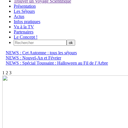
Trouver un Voyage Scientifique
Présentation
Les Séjours
Actus
Infos pratiques
Vu à la TV
Partenaires
Le Concept !
NEWS : Cet Automne : tous les séjours
NEWS : Nouvel-An et Février
NEWS : Spécial Toussaint : Halloween au Fil de l’Arbre
1
2
3