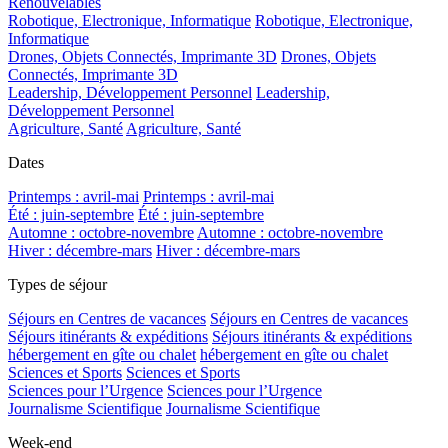
Renouvelables
Robotique, Electronique, Informatique
Robotique, Electronique,
Informatique
Drones, Objets Connectés, Imprimante 3D
Drones, Objets
Connectés, Imprimante 3D
Leadership, Développement Personnel
Leadership,
Développement Personnel
Agriculture, Santé
Agriculture, Santé
Dates
Printemps : avril-mai
Printemps : avril-mai
Été : juin-septembre
Été : juin-septembre
Automne : octobre-novembre
Automne : octobre-novembre
Hiver : décembre-mars
Hiver : décembre-mars
Types de séjour
Séjours en Centres de vacances
Séjours en Centres de vacances
Séjours itinérants & expéditions
Séjours itinérants & expéditions
hébergement en gîte ou chalet
hébergement en gîte ou chalet
Sciences et Sports
Sciences et Sports
Sciences pour l’Urgence
Sciences pour l’Urgence
Journalisme Scientifique
Journalisme Scientifique
Week-end