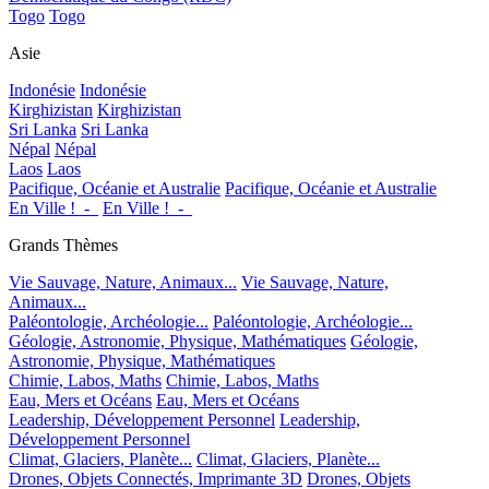
Togo
Togo
Asie
Indonésie
Indonésie
Kirghizistan
Kirghizistan
Sri Lanka
Sri Lanka
Népal
Népal
Laos
Laos
Pacifique, Océanie et Australie
Pacifique, Océanie et Australie
En Ville !_-_
En Ville !_-_
Grands Thèmes
Vie Sauvage, Nature, Animaux...
Vie Sauvage, Nature,
Animaux...
Paléontologie, Archéologie...
Paléontologie, Archéologie...
Géologie, Astronomie, Physique, Mathématiques
Géologie,
Astronomie, Physique, Mathématiques
Chimie, Labos, Maths
Chimie, Labos, Maths
Eau, Mers et Océans
Eau, Mers et Océans
Leadership, Développement Personnel
Leadership,
Développement Personnel
Climat, Glaciers, Planète...
Climat, Glaciers, Planète...
Drones, Objets Connectés, Imprimante 3D
Drones, Objets