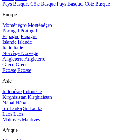
Pays Basque, Côte Basque
Pays Basque, Côte Basque
Europe
Monténégro
Monténégro
Portugal
Portugal
Espagne
Espagne
Islande
Islande
Italie
Italie
Norvège
Norvège
Angleterre
Angleterre
Grèce
Grèce
Ecosse
Ecosse
Asie
Indonésie
Indonésie
Kirghizistan
Kirghizistan
Népal
Népal
Sri Lanka
Sri Lanka
Laos
Laos
Maldives
Maldives
Afrique