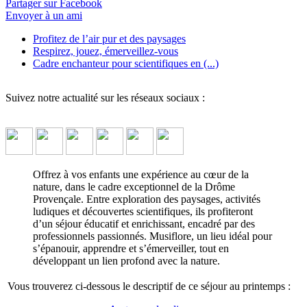
Partager sur Facebook
Envoyer à un ami
Profitez de l’air pur et des paysages
Respirez, jouez, émerveillez-vous
Cadre enchanteur pour scientifiques en (...)
Suivez notre actualité sur les réseaux sociaux :
Exploration et apprentissage en plein
Offrez à vos enfants une expérience au cœur de la
air à Musiflore au printemps
nature, dans le cadre exceptionnel de la Drôme
Provençale. Entre exploration des paysages, activités
Offrez à vos enfants un séjour éducatif et ludique au cœur de la
ludiques et découvertes scientifiques, ils profiteront
nature, où ils exploreront la biodiversité, s’amuseront en plein
d’un séjour éducatif et enrichissant, encadré par des
air et éveilleront leur curiosité scientifique dans un cadre
professionnels passionnés. Musiflore, un lieu idéal pour
enchanteur.
↓ Lire le descriptif détaillé plus bas ↓
s’épanouir, apprendre et s’émerveiller, tout en
développant un lien profond avec la nature.
Vous trouverez ci-dessous le descriptif de ce séjour au printemps :