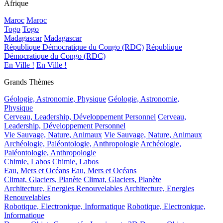
Afrique
Maroc
Maroc
Togo
Togo
Madagascar
Madagascar
République Démocratique du Congo (RDC)
République
Démocratique du Congo (RDC)
En Ville !
En Ville !
Grands Thèmes
Géologie, Astronomie, Physique
Géologie, Astronomie,
Physique
Cerveau, Leadership, Développement Personnel
Cerveau,
Leadership, Développement Personnel
Vie Sauvage, Nature, Animaux
Vie Sauvage, Nature, Animaux
Archéologie, Paléontologie, Anthropologie
Archéologie,
Paléontologie, Anthropologie
Chimie, Labos
Chimie, Labos
Eau, Mers et Océans
Eau, Mers et Océans
Climat, Glaciers, Planète
Climat, Glaciers, Planète
Architecture, Energies Renouvelables
Architecture, Energies
Renouvelables
Robotique, Electronique, Informatique
Robotique, Electronique,
Informatique