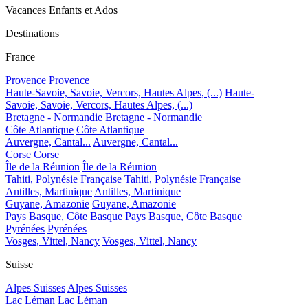
Vacances Enfants et Ados
Destinations
France
Provence
Provence
Haute-Savoie, Savoie, Vercors, Hautes Alpes, (...)
Haute-
Savoie, Savoie, Vercors, Hautes Alpes, (...)
Bretagne - Normandie
Bretagne - Normandie
Côte Atlantique
Côte Atlantique
Auvergne, Cantal...
Auvergne, Cantal...
Corse
Corse
Île de la Réunion
Île de la Réunion
Tahiti, Polynésie Française
Tahiti, Polynésie Française
Antilles, Martinique
Antilles, Martinique
Guyane, Amazonie
Guyane, Amazonie
Pays Basque, Côte Basque
Pays Basque, Côte Basque
Pyrénées
Pyrénées
Vosges, Vittel, Nancy
Vosges, Vittel, Nancy
Suisse
Alpes Suisses
Alpes Suisses
Lac Léman
Lac Léman