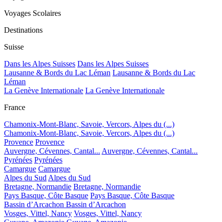
Voyages Scolaires
Destinations
Suisse
Dans les Alpes Suisses
Dans les Alpes Suisses
Lausanne & Bords du Lac Léman
Lausanne & Bords du Lac
Léman
La Genève Internationale
La Genève Internationale
France
Chamonix-Mont-Blanc, Savoie, Vercors, Alpes du (...)
Chamonix-Mont-Blanc, Savoie, Vercors, Alpes du (...)
Provence
Provence
Auvergne, Cévennes, Cantal...
Auvergne, Cévennes, Cantal...
Pyrénées
Pyrénées
Camargue
Camargue
Alpes du Sud
Alpes du Sud
Bretagne, Normandie
Bretagne, Normandie
Pays Basque, Côte Basque
Pays Basque, Côte Basque
Bassin d’Arcachon
Bassin d’Arcachon
Vosges, Vittel, Nancy
Vosges, Vittel, Nancy