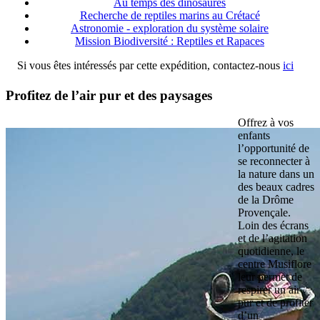
Au temps des dinosaures
Recherche de reptiles marins au Crétacé
Astronomie - exploration du système solaire
Mission Biodiversité : Reptiles et Rapaces
Si vous êtes intéressés par cette expédition, contactez-nous
ici
Profitez de l’air pur et des paysages
Offrez à vos
enfants
l’opportunité de
se reconnecter à
la nature dans un
des beaux cadres
de la Drôme
Provençale.
Loin des écrans
et de l’agitation
quotidienne, le
centre Musiflore
leur permet de
respirer un air
pur et de profiter
d’un