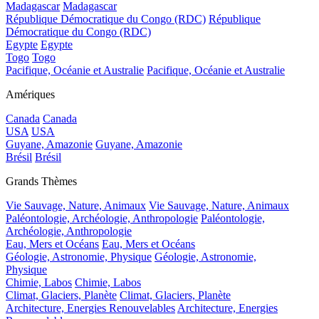
Madagascar
Madagascar
République Démocratique du Congo (RDC)
République
Démocratique du Congo (RDC)
Egypte
Egypte
Togo
Togo
Pacifique, Océanie et Australie
Pacifique, Océanie et Australie
Amériques
Canada
Canada
USA
USA
Guyane, Amazonie
Guyane, Amazonie
Brésil
Brésil
Grands Thèmes
Vie Sauvage, Nature, Animaux
Vie Sauvage, Nature, Animaux
Paléontologie, Archéologie, Anthropologie
Paléontologie,
Archéologie, Anthropologie
Eau, Mers et Océans
Eau, Mers et Océans
Géologie, Astronomie, Physique
Géologie, Astronomie,
Physique
Chimie, Labos
Chimie, Labos
Climat, Glaciers, Planète
Climat, Glaciers, Planète
Architecture, Energies Renouvelables
Architecture, Energies