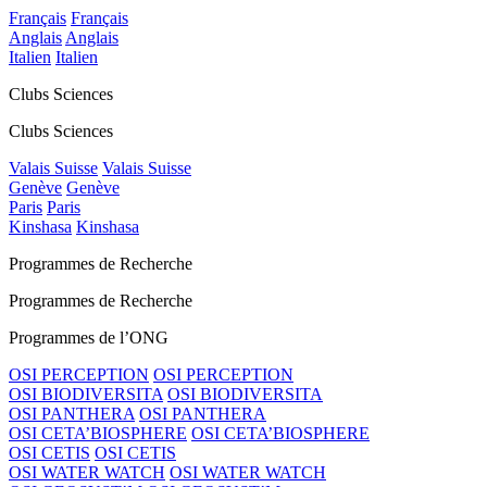
Français
Français
Anglais
Anglais
Italien
Italien
Clubs Sciences
Clubs Sciences
Valais Suisse
Valais Suisse
Genève
Genève
Paris
Paris
Kinshasa
Kinshasa
Programmes de Recherche
Programmes de Recherche
Programmes de l’ONG
OSI PERCEPTION
OSI PERCEPTION
OSI BIODIVERSITA
OSI BIODIVERSITA
OSI PANTHERA
OSI PANTHERA
OSI CETA’BIOSPHERE
OSI CETA’BIOSPHERE
OSI CETIS
OSI CETIS
OSI WATER WATCH
OSI WATER WATCH