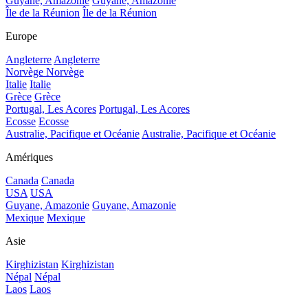
Guyane, Amazonie
Guyane, Amazonie
Île de la Réunion
Île de la Réunion
Europe
Angleterre
Angleterre
Norvège
Norvège
Italie
Italie
Grèce
Grèce
Portugal, Les Acores
Portugal, Les Acores
Ecosse
Ecosse
Australie, Pacifique et Océanie
Australie, Pacifique et Océanie
Amériques
Canada
Canada
USA
USA
Guyane, Amazonie
Guyane, Amazonie
Mexique
Mexique
Asie
Kirghizistan
Kirghizistan
Népal
Népal
Laos
Laos