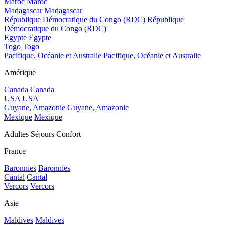
Maroc
Maroc
Madagascar
Madagascar
République Démocratique du Congo (RDC)
République
Démocratique du Congo (RDC)
Egypte
Egypte
Togo
Togo
Pacifique, Océanie et Australie
Pacifique, Océanie et Australie
Amérique
Canada
Canada
USA
USA
Guyane, Amazonie
Guyane, Amazonie
Mexique
Mexique
Adultes Séjours Confort
France
Baronnies
Baronnies
Cantal
Cantal
Vercors
Vercors
Asie
Maldives
Maldives