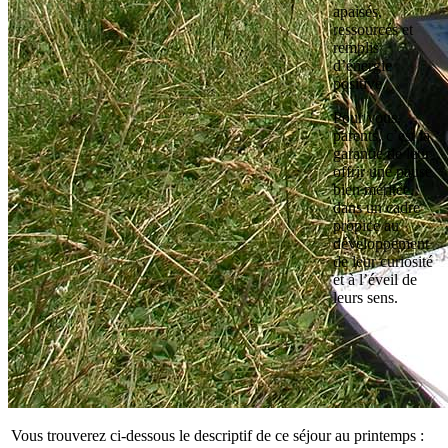
apaisés,
ressourcés et
remplis
d’énergie
positive.
Pour vous,
parents, c’est la
garantie de leur
offrir une pause
bien méritée,
dans un cadre
propice au
développement
de leur curiosité
et à l’éveil de
leurs sens.
Vous trouverez ci-dessous le descriptif de ce séjour au printemps :