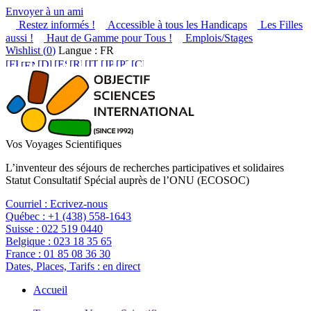
Envoyer à un ami
Restez informés !
Accessible à tous les Handicaps
Les Filles
aussi !
Haut de Gamme pour Tous !
Emplois/Stages
Wishlist (
0
)
Langue : FR
Vos Voyages Scientifiques
L’inventeur des séjours de recherches participatives et solidaires
Statut Consultatif Spécial auprès de l’ONU (ECOSOC)
Courriel :
Ecrivez-nous
Québec :
+1 (438) 558-1643
Suisse :
022 519 0440
Belgique :
023 18 35 65
France :
01 85 08 36 30
Dates, Places, Tarifs :
en direct
Accueil