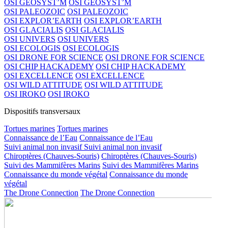
OSI GEOSYST’M
OSI GEOSYST’M
OSI PALEOZOIC
OSI PALEOZOIC
OSI EXPLOR’EARTH
OSI EXPLOR’EARTH
OSI GLACIALIS
OSI GLACIALIS
OSI UNIVERS
OSI UNIVERS
OSI ECOLOGIS
OSI ECOLOGIS
OSI DRONE FOR SCIENCE
OSI DRONE FOR SCIENCE
OSI CHIP HACKADEMY
OSI CHIP HACKADEMY
OSI EXCELLENCE
OSI EXCELLENCE
OSI WILD ATTITUDE
OSI WILD ATTITUDE
OSI IROKO
OSI IROKO
Dispositifs transversaux
Tortues marines
Tortues marines
Connaissance de l’Eau
Connaissance de l’Eau
Suivi animal non invasif
Suivi animal non invasif
Chiroptères (Chauves-Souris)
Chiroptères (Chauves-Souris)
Suivi des Mammifères Marins
Suivi des Mammifères Marins
Connaissance du monde végétal
Connaissance du monde
végétal
The Drone Connection
The Drone Connection