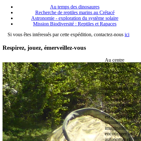
Au temps des dinosaures
Recherche de reptiles marins au Crétacé
Astronomie - exploration du système solaire
Mission Biodiversité : Reptiles et Rapaces
Si vous êtes intéressés par cette expédition, contactez-nous
ici
Respirez, jouez, émerveillez-vous
Au centre
Musiflore, vos
enfants vivront
des journées
riches en
découvertes et
en émotions,
mêlant plaisir et
apprentissage.
Chaque activité
est pensée pour
stimuler leur
imagination,
encourager leur
autonomie et