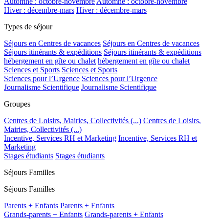
Automne : octobre-novembre
Automne : octobre-novembre
Hiver : décembre-mars
Hiver : décembre-mars
Types de séjour
Séjours en Centres de vacances
Séjours en Centres de vacances
Séjours itinérants & expéditions
Séjours itinérants & expéditions
hébergement en gîte ou chalet
hébergement en gîte ou chalet
Sciences et Sports
Sciences et Sports
Sciences pour l’Urgence
Sciences pour l’Urgence
Journalisme Scientifique
Journalisme Scientifique
Groupes
Centres de Loisirs, Mairies, Collectivités (...)
Centres de Loisirs,
Mairies, Collectivités (...)
Incentive, Services RH et Marketing
Incentive, Services RH et
Marketing
Stages étudiants
Stages étudiants
Séjours Familles
Séjours Familles
Parents + Enfants
Parents + Enfants
Grands-parents + Enfants
Grands-parents + Enfants