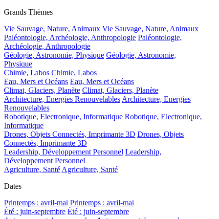
Grands Thèmes
Vie Sauvage, Nature, Animaux
Vie Sauvage, Nature, Animaux
Paléontologie, Archéologie, Anthropologie
Paléontologie,
Archéologie, Anthropologie
Géologie, Astronomie, Physique
Géologie, Astronomie,
Physique
Chimie, Labos
Chimie, Labos
Eau, Mers et Océans
Eau, Mers et Océans
Climat, Glaciers, Planète
Climat, Glaciers, Planète
Architecture, Energies Renouvelables
Architecture, Energies
Renouvelables
Robotique, Electronique, Informatique
Robotique, Electronique,
Informatique
Drones, Objets Connectés, Imprimante 3D
Drones, Objets
Connectés, Imprimante 3D
Leadership, Développement Personnel
Leadership,
Développement Personnel
Agriculture, Santé
Agriculture, Santé
Dates
Printemps : avril-mai
Printemps : avril-mai
Été : juin-septembre
Été : juin-septembre