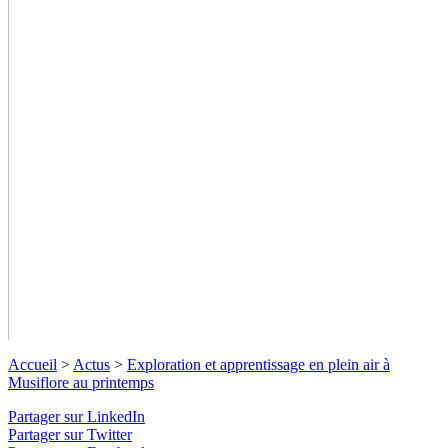
Accueil
>
Actus
>
Exploration et apprentissage en plein air à
Musiflore au printemps
Partager sur LinkedIn
Partager sur Twitter