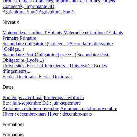
Drones, Objets Connectés, Imprimante 3D
Drones, Objets
Connectés, Imprimante 3D
Agriculture, Santé
Agriculture, Santé
Niveaux
Maternelle et Jardins d’Enfants
Maternelle et Jardins d’Enfants
Primaire
Primaire
Secondaire obligatoire (Collège...)
Secondaire obligatoire
(Collège...)
Secondaire Post-Obligatoire (Lycée...)
Secondaire Post-
Obligatoire (Lycée...)
Universités, Ecoles d’Ingénieurs...
Universités, Ecoles
d’Ingénieurs...
Ecoles Doctorales
Ecoles Doctorales
Dates
Printemps : avril-mai
Printemps : avril-mai
Été : juin-septembre
Été : juin-septembre
Automne : octobre-novembre
Automne : octobre-novembre
Hiver : décembre-mars
Hiver : décembre-mars
Formations
Formations