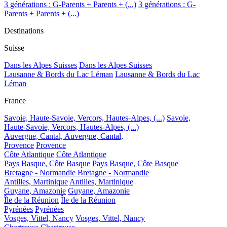
3 générations : G-Parents + Parents + (...)
3 générations : G-
Parents + Parents + (...)
Destinations
Suisse
Dans les Alpes Suisses
Dans les Alpes Suisses
Lausanne & Bords du Lac Léman
Lausanne & Bords du Lac
Léman
France
Savoie, Haute-Savoie, Vercors, Hautes-Alpes, (...)
Savoie,
Haute-Savoie, Vercors, Hautes-Alpes, (...)
Auvergne, Cantal,
Auvergne, Cantal,
Provence
Provence
Côte Atlantique
Côte Atlantique
Pays Basque, Côte Basque
Pays Basque, Côte Basque
Bretagne - Normandie
Bretagne - Normandie
Antilles, Martinique
Antilles, Martinique
Guyane, Amazonie
Guyane, Amazonie
Île de la Réunion
Île de la Réunion
Pyrénées
Pyrénées
Vosges, Vittel, Nancy
Vosges, Vittel, Nancy