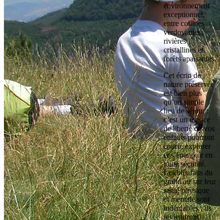
environnement
exceptionnel,
entre collines
verdoyantes,
rivières
cristallines et
forêts apaisantes.
Cet écrin de
nature préservée
est bien plus
qu’un simple
lieu de séjour :
c’est un espace
de liberté où vos
enfants pourront
courir, explorer
et s’épanouir en
toute sécurité.
Les bienfaits du
grand air sur leur
santé physique
et mentale sont
indéniables : ils
reviendront