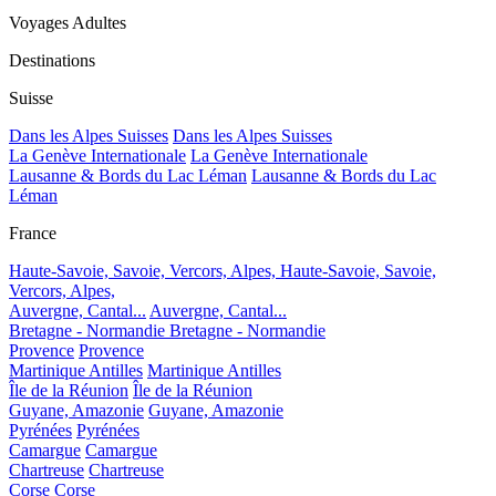
Voyages Adultes
Destinations
Suisse
Dans les Alpes Suisses
Dans les Alpes Suisses
La Genève Internationale
La Genève Internationale
Lausanne & Bords du Lac Léman
Lausanne & Bords du Lac
Léman
France
Haute-Savoie, Savoie, Vercors, Alpes,
Haute-Savoie, Savoie,
Vercors, Alpes,
Auvergne, Cantal...
Auvergne, Cantal...
Bretagne - Normandie
Bretagne - Normandie
Provence
Provence
Martinique Antilles
Martinique Antilles
Île de la Réunion
Île de la Réunion
Guyane, Amazonie
Guyane, Amazonie
Pyrénées
Pyrénées
Camargue
Camargue
Chartreuse
Chartreuse
Corse
Corse