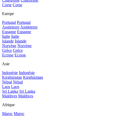
Chartreuse
Chartreuse
Corse
Corse
Europe
Portugal
Portugal
Angleterre
Angleterre
Espagne
Espagne
Italie
Italie
Islande
Islande
Norvège
Norvège
Grèce
Grèce
Ecosse
Ecosse
Asie
Indonésie
Indonésie
Kirghizistan
Kirghizistan
Népal
Népal
Laos
Laos
Sri Lanka
Sri Lanka
Maldives
Maldives
Afrique
Maroc
Maroc