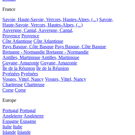
France
Savoie, Haute-Savoie, Vercors, Hautes-Alpes, (...)
Savoie,
Haute-Savoie, Vercors, Hautes-Alpes, (...)
Auvergne, Cantal,
Auvergne, Cantal,
Provence
Provence
Côte Atlantique
Côte Atlantique
Pays Basque, Côte Basque
Pays Basque, Côte Basque
Bretagne - Normandie
Bretagne - Normandie
Antilles, Martinique
Antilles, Martinique
Guyane, Amazonie
Guyane, Amazonie
Île de la Réunion
Île de la Réunion
Pyrénées
Pyrénées
Vosges, Vittel, Nancy
Vosges, Vittel, Nancy
Chartreuse
Chartreuse
Corse
Corse
Europe
Portugal
Portugal
Angleterre
Angleterre
Espagne
Espagne
Italie
Italie
Islande
Islande