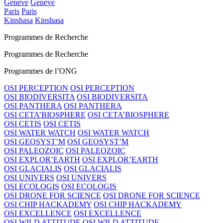
Genève
Genève
Paris
Paris
Kinshasa
Kinshasa
Programmes de Recherche
Programmes de Recherche
Programmes de l’ONG
OSI PERCEPTION
OSI PERCEPTION
OSI BIODIVERSITA
OSI BIODIVERSITA
OSI PANTHERA
OSI PANTHERA
OSI CETA’BIOSPHERE
OSI CETA’BIOSPHERE
OSI CETIS
OSI CETIS
OSI WATER WATCH
OSI WATER WATCH
OSI GEOSYST’M
OSI GEOSYST’M
OSI PALEOZOIC
OSI PALEOZOIC
OSI EXPLOR’EARTH
OSI EXPLOR’EARTH
OSI GLACIALIS
OSI GLACIALIS
OSI UNIVERS
OSI UNIVERS
OSI ECOLOGIS
OSI ECOLOGIS
OSI DRONE FOR SCIENCE
OSI DRONE FOR SCIENCE
OSI CHIP HACKADEMY
OSI CHIP HACKADEMY
OSI EXCELLENCE
OSI EXCELLENCE
OSI WILD ATTITUDE
OSI WILD ATTITUDE