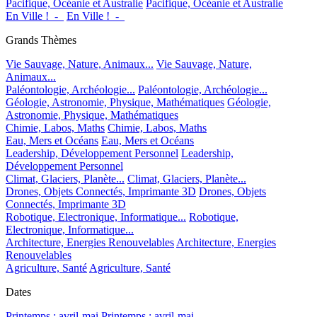
Pacifique, Océanie et Australie
Pacifique, Océanie et Australie
En Ville !_-_
En Ville !_-_
Grands Thèmes
Vie Sauvage, Nature, Animaux...
Vie Sauvage, Nature,
Animaux...
Paléontologie, Archéologie...
Paléontologie, Archéologie...
Géologie, Astronomie, Physique, Mathématiques
Géologie,
Astronomie, Physique, Mathématiques
Chimie, Labos, Maths
Chimie, Labos, Maths
Eau, Mers et Océans
Eau, Mers et Océans
Leadership, Développement Personnel
Leadership,
Développement Personnel
Climat, Glaciers, Planète...
Climat, Glaciers, Planète...
Drones, Objets Connectés, Imprimante 3D
Drones, Objets
Connectés, Imprimante 3D
Robotique, Electronique, Informatique...
Robotique,
Electronique, Informatique...
Architecture, Energies Renouvelables
Architecture, Energies
Renouvelables
Agriculture, Santé
Agriculture, Santé
Dates
Printemps : avril-mai
Printemps : avril-mai