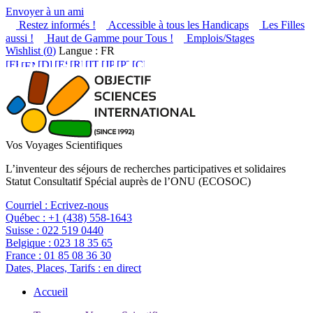
Envoyer à un ami
Restez informés !
Accessible à tous les Handicaps
Les Filles
aussi !
Haut de Gamme pour Tous !
Emplois/Stages
Wishlist (
0
)
Langue : FR
Vos Voyages Scientifiques
L’inventeur des séjours de recherches participatives et solidaires
Statut Consultatif Spécial auprès de l’ONU (ECOSOC)
Courriel :
Ecrivez-nous
Québec :
+1 (438) 558-1643
Suisse :
022 519 0440
Belgique :
023 18 35 65
France :
01 85 08 36 30
Dates, Places, Tarifs :
en direct
Accueil