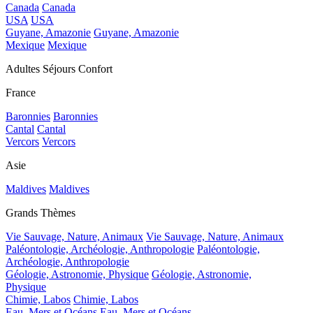
Canada
Canada
USA
USA
Guyane, Amazonie
Guyane, Amazonie
Mexique
Mexique
Adultes Séjours Confort
France
Baronnies
Baronnies
Cantal
Cantal
Vercors
Vercors
Asie
Maldives
Maldives
Grands Thèmes
Vie Sauvage, Nature, Animaux
Vie Sauvage, Nature, Animaux
Paléontologie, Archéologie, Anthropologie
Paléontologie,
Archéologie, Anthropologie
Géologie, Astronomie, Physique
Géologie, Astronomie,
Physique
Chimie, Labos
Chimie, Labos
Eau, Mers et Océans
Eau, Mers et Océans