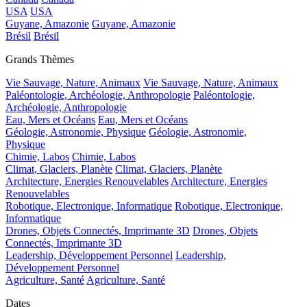
USA
USA
Guyane, Amazonie
Guyane, Amazonie
Brésil
Brésil
Grands Thèmes
Vie Sauvage, Nature, Animaux
Vie Sauvage, Nature, Animaux
Paléontologie, Archéologie, Anthropologie
Paléontologie,
Archéologie, Anthropologie
Eau, Mers et Océans
Eau, Mers et Océans
Géologie, Astronomie, Physique
Géologie, Astronomie,
Physique
Chimie, Labos
Chimie, Labos
Climat, Glaciers, Planète
Climat, Glaciers, Planète
Architecture, Energies Renouvelables
Architecture, Energies
Renouvelables
Robotique, Electronique, Informatique
Robotique, Electronique,
Informatique
Drones, Objets Connectés, Imprimante 3D
Drones, Objets
Connectés, Imprimante 3D
Leadership, Développement Personnel
Leadership,
Développement Personnel
Agriculture, Santé
Agriculture, Santé
Dates