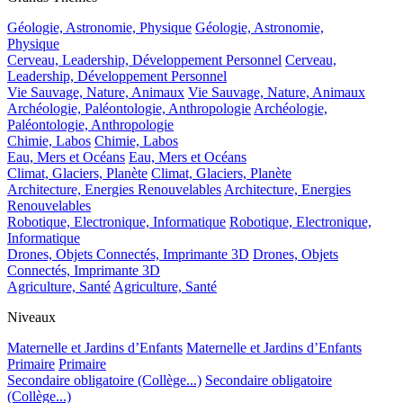
Géologie, Astronomie, Physique
Géologie, Astronomie,
Physique
Cerveau, Leadership, Développement Personnel
Cerveau,
Leadership, Développement Personnel
Vie Sauvage, Nature, Animaux
Vie Sauvage, Nature, Animaux
Archéologie, Paléontologie, Anthropologie
Archéologie,
Paléontologie, Anthropologie
Chimie, Labos
Chimie, Labos
Eau, Mers et Océans
Eau, Mers et Océans
Climat, Glaciers, Planète
Climat, Glaciers, Planète
Architecture, Energies Renouvelables
Architecture, Energies
Renouvelables
Robotique, Electronique, Informatique
Robotique, Electronique,
Informatique
Drones, Objets Connectés, Imprimante 3D
Drones, Objets
Connectés, Imprimante 3D
Agriculture, Santé
Agriculture, Santé
Niveaux
Maternelle et Jardins d’Enfants
Maternelle et Jardins d’Enfants
Primaire
Primaire
Secondaire obligatoire (Collège...)
Secondaire obligatoire
(Collège...)