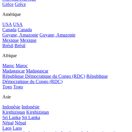
Grèce
Grèce
Amérique
USA
USA
Canada
Canada
Guyane, Amazonie
Guyane, Amazonie
Mexique
Mexique
Brésil
Brésil
Afrique
Maroc
Maroc
Madagascar
Madagascar
République Démocratique du Congo (RDC)
République
Démocratique du Congo (RDC)
Togo
Togo
Asie
Indonésie
Indonésie
Kirghizistan
Kirghizistan
Sri Lanka
Sri Lanka
Népal
Népal
Laos
Laos