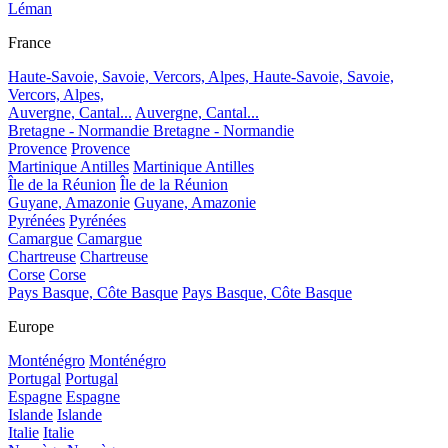
Léman
France
Haute-Savoie, Savoie, Vercors, Alpes,
Haute-Savoie, Savoie,
Vercors, Alpes,
Auvergne, Cantal...
Auvergne, Cantal...
Bretagne - Normandie
Bretagne - Normandie
Provence
Provence
Martinique Antilles
Martinique Antilles
Île de la Réunion
Île de la Réunion
Guyane, Amazonie
Guyane, Amazonie
Pyrénées
Pyrénées
Camargue
Camargue
Chartreuse
Chartreuse
Corse
Corse
Pays Basque, Côte Basque
Pays Basque, Côte Basque
Europe
Monténégro
Monténégro
Portugal
Portugal
Espagne
Espagne
Islande
Islande
Italie
Italie