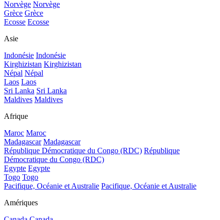
Norvège
Norvège
Grèce
Grèce
Ecosse
Ecosse
Asie
Indonésie
Indonésie
Kirghizistan
Kirghizistan
Népal
Népal
Laos
Laos
Sri Lanka
Sri Lanka
Maldives
Maldives
Afrique
Maroc
Maroc
Madagascar
Madagascar
République Démocratique du Congo (RDC)
République
Démocratique du Congo (RDC)
Egypte
Egypte
Togo
Togo
Pacifique, Océanie et Australie
Pacifique, Océanie et Australie
Amériques
Canada
Canada