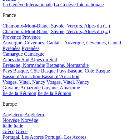
La Genève Internationale
La Genève Internationale
France
Chamonix-Mont-Blanc, Savoie, Vercors, Alpes du (...)
Chamonix-Mont-Blanc, Savoie, Vercors, Alpes du (...)
Provence
Provence
Auvergne, Cévennes, Cantal...
Auvergne, Cévennes, Cantal...
Pyrénées
Pyrénées
Camargue
Camargue
Alpes du Sud
Alpes du Sud
Bretagne, Normandie
Bretagne, Normandie
Pays Basque, Côte Basque
Pays Basque, Côte Basque
Bassin d’Arcachon
Bassin d’Arcachon
Vosges, Vittel, Nancy
Vosges, Vittel, Nancy
Guyane, Amazonie
Guyane, Amazonie
Île de la Réunion
Île de la Réunion
Europe
Angleterre
Angleterre
Norvège
Norvège
Italie
Italie
Grèce
Grèce
Portugal, Les Acores
Portugal, Les Acores