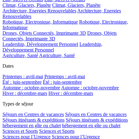
Climat, Glaciers, Planète
Climat, Glaciers, Planète
Architecture, Energies Renouvelables
Architecture, Energies
Renouvelables
Robotique, Electronique, Informatique
Robotique, Electronique,
Informatique
Drones, Objets Connectés, Imprimante 3D
Drones, Objets
Connectés, Imprimante 3D
Leadership, Développement Personnel
Leadership,
Développement Personnel
Agriculture, Santé
Agriculture, Santé
Dates
Printemps : avril-mai
Printemps : avril-mai
Été : juin-septembre
Été : juin-septembre
Automne : octobre-novembre
Automne : octobre-novembre
Hiver : décembre-mars
Hiver : décembre-mars
Types de séjour
Séjours en Centres de vacances
Séjours en Centres de vacances
Séjours itinérants & expéditions
Séjours itinérants & expéditions
hébergement en gîte ou chalet
hébergement en gîte ou chalet
Sciences et Sports
Sciences et Sports
Sciences pour l’Urgence
Sciences pour l’Urgence