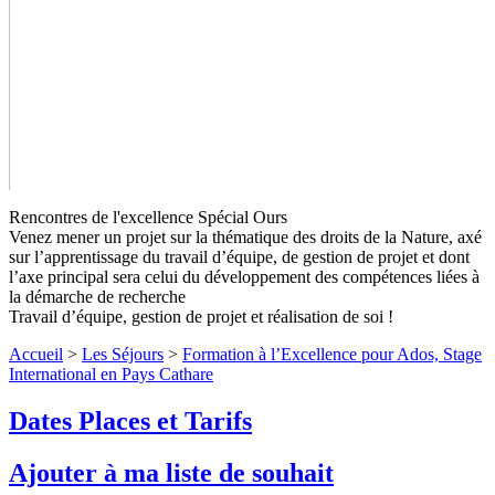
Rencontres de l'excellence Spécial Ours
Venez mener un projet sur la thématique des droits de la Nature, axé
sur l’apprentissage du travail d’équipe, de gestion de projet et dont
l’axe principal sera celui du développement des compétences liées à
la démarche de recherche
Travail d’équipe, gestion de projet et réalisation de soi !
Accueil
>
Les Séjours
>
Formation à l’Excellence pour Ados, Stage
Formation à l’Excellence pour Ados,
International en Pays Cathare
Stage International en Pays
Dates Places et Tarifs
Cathare
Niveaux 3 et 4
Ajouter à ma liste de souhait
Former les Leaders de Demain, au travers d’une enquête sur les