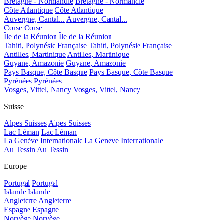
Bretagne - Normandie
Bretagne - Normandie
Côte Atlantique
Côte Atlantique
Auvergne, Cantal...
Auvergne, Cantal...
Corse
Corse
Île de la Réunion
Île de la Réunion
Tahiti, Polynésie Française
Tahiti, Polynésie Française
Antilles, Martinique
Antilles, Martinique
Guyane, Amazonie
Guyane, Amazonie
Pays Basque, Côte Basque
Pays Basque, Côte Basque
Pyrénées
Pyrénées
Vosges, Vittel, Nancy
Vosges, Vittel, Nancy
Suisse
Alpes Suisses
Alpes Suisses
Lac Léman
Lac Léman
La Genève Internationale
La Genève Internationale
Au Tessin
Au Tessin
Europe
Portugal
Portugal
Islande
Islande
Angleterre
Angleterre
Espagne
Espagne
Norvège
Norvège