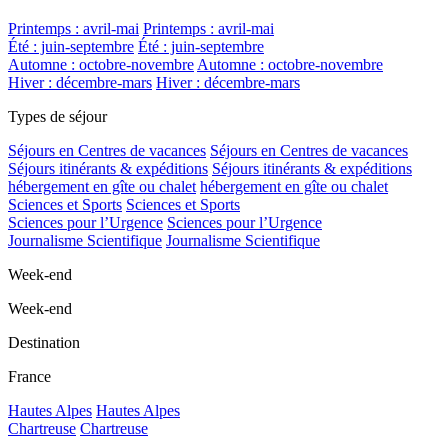
Printemps : avril-mai
Printemps : avril-mai
Été : juin-septembre
Été : juin-septembre
Automne : octobre-novembre
Automne : octobre-novembre
Hiver : décembre-mars
Hiver : décembre-mars
Types de séjour
Séjours en Centres de vacances
Séjours en Centres de vacances
Séjours itinérants & expéditions
Séjours itinérants & expéditions
hébergement en gîte ou chalet
hébergement en gîte ou chalet
Sciences et Sports
Sciences et Sports
Sciences pour l’Urgence
Sciences pour l’Urgence
Journalisme Scientifique
Journalisme Scientifique
Week-end
Week-end
Destination
France
Hautes Alpes
Hautes Alpes
Chartreuse
Chartreuse