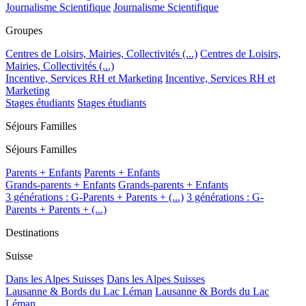
Journalisme Scientifique
Journalisme Scientifique
Groupes
Centres de Loisirs, Mairies, Collectivités (...)
Centres de Loisirs,
Mairies, Collectivités (...)
Incentive, Services RH et Marketing
Incentive, Services RH et
Marketing
Stages étudiants
Stages étudiants
Séjours Familles
Séjours Familles
Parents + Enfants
Parents + Enfants
Grands-parents + Enfants
Grands-parents + Enfants
3 générations : G-Parents + Parents + (...)
3 générations : G-
Parents + Parents + (...)
Destinations
Suisse
Dans les Alpes Suisses
Dans les Alpes Suisses
Lausanne & Bords du Lac Léman
Lausanne & Bords du Lac
Léman