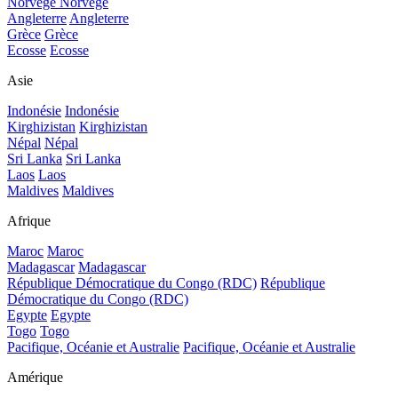
Norvège
Norvège
Angleterre
Angleterre
Grèce
Grèce
Ecosse
Ecosse
Asie
Indonésie
Indonésie
Kirghizistan
Kirghizistan
Népal
Népal
Sri Lanka
Sri Lanka
Laos
Laos
Maldives
Maldives
Afrique
Maroc
Maroc
Madagascar
Madagascar
République Démocratique du Congo (RDC)
République
Démocratique du Congo (RDC)
Egypte
Egypte
Togo
Togo
Pacifique, Océanie et Australie
Pacifique, Océanie et Australie
Amérique