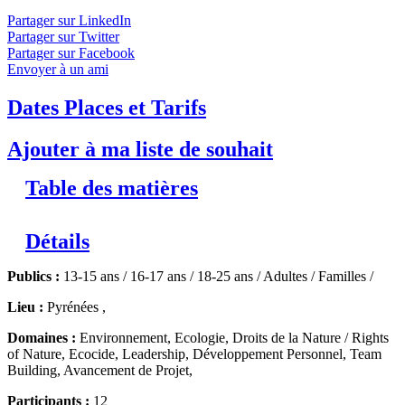
Droits de l’Ours au cœur des Pyrénées sauvages
↓ Lire le
Partager sur LinkedIn
descriptif détaillé plus bas ↓
Niveaux 3 et 4
Partager sur Twitter
Partager sur Facebook
Envoyer à un ami
Dates Places et Tarifs
Ajouter à ma liste de souhait
Table des matières
Détails
Publics :
13-15 ans / 16-17 ans / 18-25 ans / Adultes / Familles /
Lieu :
Pyrénées ,
Domaines :
Environnement, Ecologie, Droits de la Nature / Rights
of Nature, Ecocide, Leadership, Développement Personnel, Team
Building, Avancement de Projet,
Participants :
12