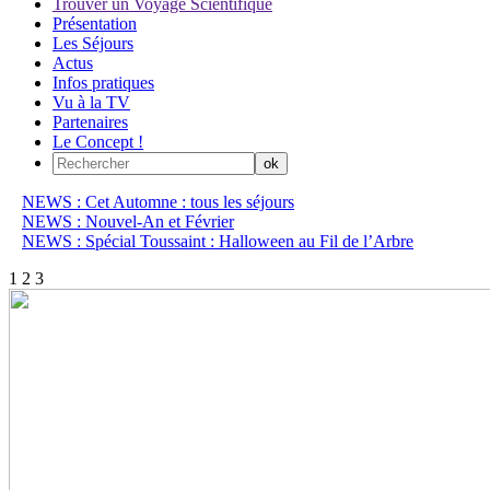
Trouver un Voyage Scientifique
Présentation
Les Séjours
Actus
Infos pratiques
Vu à la TV
Partenaires
Le Concept !
NEWS : Cet Automne : tous les séjours
NEWS : Nouvel-An et Février
NEWS : Spécial Toussaint : Halloween au Fil de l’Arbre
1
2
3