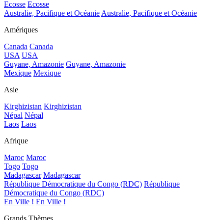
Ecosse
Ecosse
Australie, Pacifique et Océanie
Australie, Pacifique et Océanie
Amériques
Canada
Canada
USA
USA
Guyane, Amazonie
Guyane, Amazonie
Mexique
Mexique
Asie
Kirghizistan
Kirghizistan
Népal
Népal
Laos
Laos
Afrique
Maroc
Maroc
Togo
Togo
Madagascar
Madagascar
République Démocratique du Congo (RDC)
République
Démocratique du Congo (RDC)
En Ville !
En Ville !
Grands Thèmes