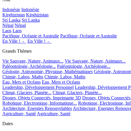
Indonésie
Indonésie
Kirghizistan
Kirghizistan
Sri Lanka
Sri Lanka
Népal
Népal
Laos
Laos
Pacifique, Océanie et Australie
Pacifique, Océanie et Australie
En Ville !_-_
En Ville !_-_
Grands Thèmes
Vie Sauvage, Nature, Animaux...
Vie Sauvage, Nature, Animaux...
Paléontologie, Archéologie...
Paléontologie, Archéologie...
Géologie, Astronomie, Physique, Mathématiques
Géologie, Astronom
Chimie, Labos, Maths
Chimie, Labos, Maths
Eau, Mers et Océans
Eau, Mers et Océans
Leadership, Développement Personnel
Leadership, Développement P
Climat, Glaciers, Planète...
Climat, Glaciers, Planète...
Drones, Objets Connectés, Imprimante 3D
Drones, Objets Connectés
Robotique, Electronique, Informatique...
Robotique, Electronique, Inf
Architecture, Energies Renouvelables
Architecture, Energies Renouve
Agriculture, Santé
Agriculture, Santé
Dates