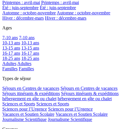
Printemps : avril-mai
Printemps : avril-mai
Été : juin-septembre
Été : juin-septembre
Automne : octobre-novembre
Automne : octobre-novembre
Hiver : décembre-mars
Hiver : décembre-mars
Ages
7-10 ans
7-10 ans
10-13 ans
10-13 ans
13-15 ans
13-15 ans
16-17 ans
16-17 ans
18-25 ans
18-25 ans
Adultes
Adultes
Familles
Familles
Types de séjour
Séjours en Centres de vacances
Séjours en Centres de vacances
Séjours itinérants & expéditions
Séjours itinérants & expéditions
hébergement en gîte ou chalet
hébergement en gîte ou chalet
Sciences et Sports
Sciences et Sports
Sciences pour l’Urgence
Sciences pour l’Urgence
Vacances et Soutien Scolaire
Vacances et Soutien Scolaire
Journalisme Scientifique
Journalisme Scientifique