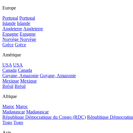
Europe
Portugal
Portugal
Islande
Islande
Angleterre
Angleterre
Espagne
Espagne
Norvège
Norvège
Grèce
Grèce
Amérique
USA
USA
Canada
Canada
Guyane, Amazonie
Guyane, Amazonie
Mexique
Mexique
Brésil
Brésil
Afrique
Maroc
Maroc
Madagascar
Madagascar
République Démocratique du Congo (RDC)
République Démocrati
Togo
Togo
Asie