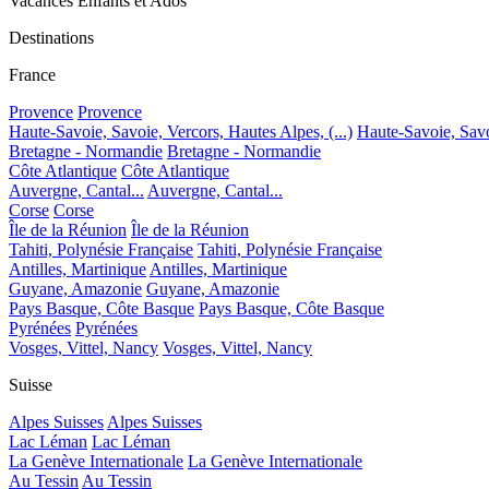
Vacances Enfants et Ados
Destinations
France
Provence
Provence
Haute-Savoie, Savoie, Vercors, Hautes Alpes, (...)
Haute-Savoie, Savoi
Bretagne - Normandie
Bretagne - Normandie
Côte Atlantique
Côte Atlantique
Auvergne, Cantal...
Auvergne, Cantal...
Corse
Corse
Île de la Réunion
Île de la Réunion
Tahiti, Polynésie Française
Tahiti, Polynésie Française
Antilles, Martinique
Antilles, Martinique
Guyane, Amazonie
Guyane, Amazonie
Pays Basque, Côte Basque
Pays Basque, Côte Basque
Pyrénées
Pyrénées
Vosges, Vittel, Nancy
Vosges, Vittel, Nancy
Suisse
Alpes Suisses
Alpes Suisses
Lac Léman
Lac Léman
La Genève Internationale
La Genève Internationale
Au Tessin
Au Tessin