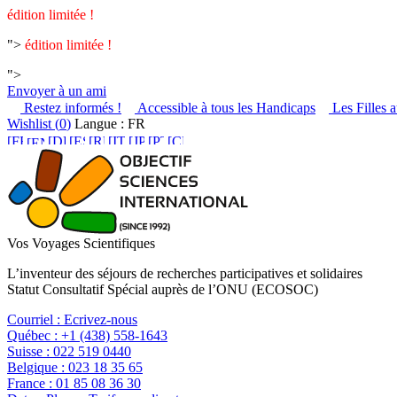
édition limitée !
">
édition limitée !
">
Envoyer à un ami
Restez informés !
Accessible à tous les Handicaps
Les Filles a
Wishlist (
0
)
Langue : FR
Vos Voyages Scientifiques
L’inventeur des séjours de recherches participatives et solidaires
Statut Consultatif Spécial auprès de l’ONU (ECOSOC)
Courriel :
Ecrivez-nous
Québec :
+1 (438) 558-1643
Suisse :
022 519 0440
Belgique :
023 18 35 65
France :
01 85 08 36 30