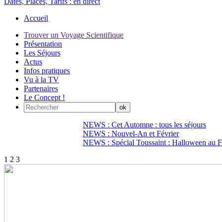
Dates, Places, Tarifs :
en direct
Accueil
Trouver un Voyage Scientifique
Présentation
Les Séjours
Actus
Infos pratiques
Vu à la TV
Partenaires
Le Concept !
NEWS : Cet Automne : tous les séjours
NEWS : Nouvel-An et Février
NEWS : Spécial Toussaint : Halloween au Fi
1
2
3