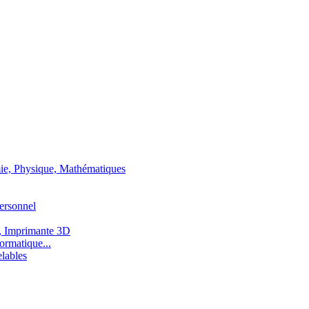
ie, Physique, Mathématiques
ersonnel
, Imprimante 3D
ormatique...
lables