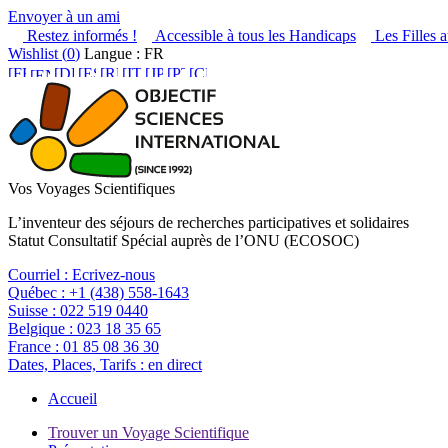
Envoyer à un ami
Restez informés !
Accessible à tous les Handicaps
Les Filles a
Wishlist (
0
)
Langue : FR
Vos Voyages Scientifiques
L’inventeur des séjours de recherches participatives et solidaires
Statut Consultatif Spécial auprès de l’ONU (ECOSOC)
Courriel :
Ecrivez-nous
Québec :
+1 (438) 558-1643
Suisse :
022 519 0440
Belgique :
023 18 35 65
France :
01 85 08 36 30
Dates, Places, Tarifs :
en direct
Accueil
Trouver un Voyage Scientifique