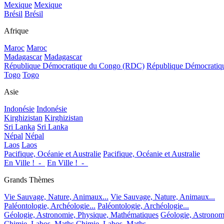
Mexique
Mexique
Brésil
Brésil
Afrique
Maroc
Maroc
Madagascar
Madagascar
République Démocratique du Congo (RDC)
République Démocrati
Togo
Togo
Asie
Indonésie
Indonésie
Kirghizistan
Kirghizistan
Sri Lanka
Sri Lanka
Népal
Népal
Laos
Laos
Pacifique, Océanie et Australie
Pacifique, Océanie et Australie
En Ville !_-_
En Ville !_-_
Grands Thèmes
Vie Sauvage, Nature, Animaux...
Vie Sauvage, Nature, Animaux...
Paléontologie, Archéologie...
Paléontologie, Archéologie...
Géologie, Astronomie, Physique, Mathématiques
Géologie, Astronom
Chimie, Labos, Maths
Chimie, Labos, Maths