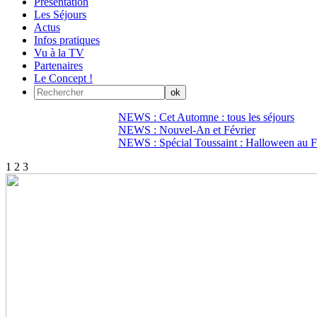
Présentation
Les Séjours
Actus
Infos pratiques
Vu à la TV
Partenaires
Le Concept !
NEWS : Cet Automne : tous les séjours
NEWS : Nouvel-An et Février
NEWS : Spécial Toussaint : Halloween au Fi
1
2
3