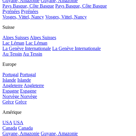
Guyane, Amazonie
Guyane, Amazonie
Pays Basque, Côte Basque
Pays Basque, Côte Basque
Pyrénées
Pyrénées
Vosges, Vittel, Nancy
Vosges, Vittel, Nancy
Suisse
Alpes Suisses
Alpes Suisses
Lac Léman
Lac Léman
La Genève Internationale
La Genève Internationale
Au Tessin
Au Tessin
Europe
Portugal
Portugal
Islande
Islande
Angleterre
Angleterre
Espagne
Espagne
Norvège
Norvège
Grèce
Grèce
Amérique
USA
USA
Canada
Canada
Guyane, Amazonie
Guyane, Amazonie