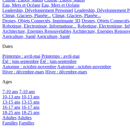
Eau, Mers et Océans
Eau, Mers et Océans
Leadership, Développement Personnel
Leadership, Développement P
Climat, Glaciers, Planète...
Climat, Glaciers, Planète...
Drones, Objets Connectés, Imprimante 3D
Drones, Objets Connectés
Robotique, Electronique, Informatique...
Robotique, Electronique, Inf
Architecture, Energies Renouvelables
Architecture, Energies Renouve
Agriculture, Santé
Agriculture, Santé
Dates
Printemps : avril-mai
Printemps : avril-mai
Été : juin-septembre
Été : juin-septembre
Automne : octobre-novembre
Automne : octobre-novembre
Hiver : décembre-mars
Hiver : décembre-mars
Ages
7-10 ans
7-10 ans
10-13 ans
10-13 ans
13-15 ans
13-15 ans
16-17 ans
16-17 ans
18-25 ans
18-25 ans
Adultes
Adultes
Familles
Familles