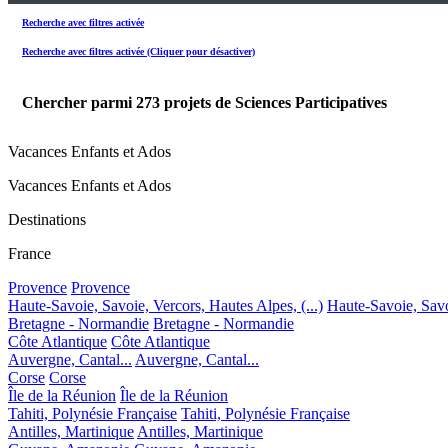
Recherche avec filtres activée
Recherche avec filtres activée (Cliquer pour désactiver)
Chercher parmi
273
projets de Sciences Participatives
Vacances Enfants et Ados
Vacances Enfants et Ados
Destinations
France
Provence
Provence
Haute-Savoie, Savoie, Vercors, Hautes Alpes, (...)
Haute-Savoie, Savoi
Bretagne - Normandie
Bretagne - Normandie
Côte Atlantique
Côte Atlantique
Auvergne, Cantal...
Auvergne, Cantal...
Corse
Corse
Île de la Réunion
Île de la Réunion
Tahiti, Polynésie Française
Tahiti, Polynésie Française
Antilles, Martinique
Antilles, Martinique