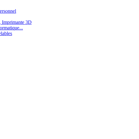
ersonnel
, Imprimante 3D
ormatique...
lables