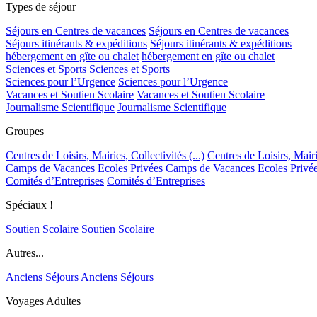
Types de séjour
Séjours en Centres de vacances
Séjours en Centres de vacances
Séjours itinérants & expéditions
Séjours itinérants & expéditions
hébergement en gîte ou chalet
hébergement en gîte ou chalet
Sciences et Sports
Sciences et Sports
Sciences pour l’Urgence
Sciences pour l’Urgence
Vacances et Soutien Scolaire
Vacances et Soutien Scolaire
Journalisme Scientifique
Journalisme Scientifique
Groupes
Centres de Loisirs, Mairies, Collectivités (...)
Centres de Loisirs, Mairie
Camps de Vacances Ecoles Privées
Camps de Vacances Ecoles Privé
Comités d’Entreprises
Comités d’Entreprises
Spéciaux !
Soutien Scolaire
Soutien Scolaire
Autres...
Anciens Séjours
Anciens Séjours
Voyages Adultes