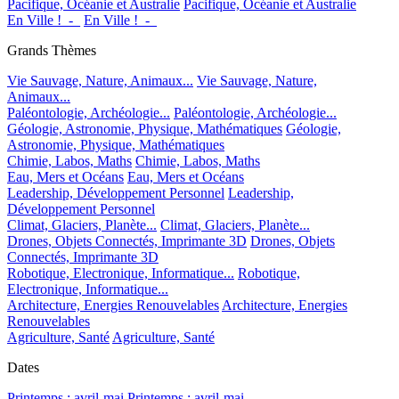
Pacifique, Océanie et Australie
Pacifique, Océanie et Australie
En Ville !_-_
En Ville !_-_
Grands Thèmes
Vie Sauvage, Nature, Animaux...
Vie Sauvage, Nature,
Animaux...
Paléontologie, Archéologie...
Paléontologie, Archéologie...
Géologie, Astronomie, Physique, Mathématiques
Géologie,
Astronomie, Physique, Mathématiques
Chimie, Labos, Maths
Chimie, Labos, Maths
Eau, Mers et Océans
Eau, Mers et Océans
Leadership, Développement Personnel
Leadership,
Développement Personnel
Climat, Glaciers, Planète...
Climat, Glaciers, Planète...
Drones, Objets Connectés, Imprimante 3D
Drones, Objets
Connectés, Imprimante 3D
Robotique, Electronique, Informatique...
Robotique,
Electronique, Informatique...
Architecture, Energies Renouvelables
Architecture, Energies
Renouvelables
Agriculture, Santé
Agriculture, Santé
Dates
Printemps : avril-mai
Printemps : avril-mai