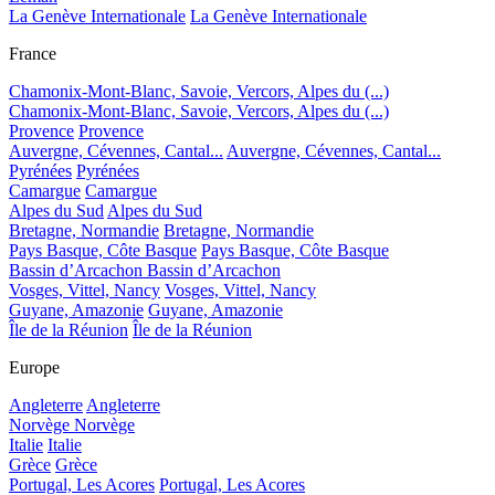
La Genève Internationale
La Genève Internationale
France
Chamonix-Mont-Blanc, Savoie, Vercors, Alpes du (...)
Chamonix-Mont-Blanc, Savoie, Vercors, Alpes du (...)
Provence
Provence
Auvergne, Cévennes, Cantal...
Auvergne, Cévennes, Cantal...
Pyrénées
Pyrénées
Camargue
Camargue
Alpes du Sud
Alpes du Sud
Bretagne, Normandie
Bretagne, Normandie
Pays Basque, Côte Basque
Pays Basque, Côte Basque
Bassin d’Arcachon
Bassin d’Arcachon
Vosges, Vittel, Nancy
Vosges, Vittel, Nancy
Guyane, Amazonie
Guyane, Amazonie
Île de la Réunion
Île de la Réunion
Europe
Angleterre
Angleterre
Norvège
Norvège
Italie
Italie
Grèce
Grèce
Portugal, Les Acores
Portugal, Les Acores