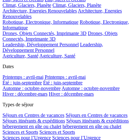
Climat, Glaciers, Planète
Climat, Glaciers, Planète
Architecture, Energies Renouvelables
Architecture, Energies
Renouvelables
Robotique, Electronique, Informatique
Robotique, Electronique,
Informatique
Drones, Objets Connectés, Imprimante 3D
Drones, Objets
Connectés, Imprimante 3D
Leadership, Développement Personnel
Leadership,
Développement Personnel
Agriculture, Santé
Agriculture, Santé
Dates
Printemps : avril-mai
Printemps : avril-mai
Été : juin-septembre
Été : juin-septembre
Automne : octobre-novembre
Automne : octobre-novembre
Hiver : décembre-mars
Hiver : décembre-mars
Types de séjour
Séjours en Centres de vacances
Séjours en Centres de vacances
Séjours itinérants & expéditions
Séjours itinérants & expéditions
hébergement en gîte ou chalet
hébergement en gîte ou chalet
Sciences et Sports
Sciences et Sports
Sciences pour l’Urgence
Sciences pour l’Urgence