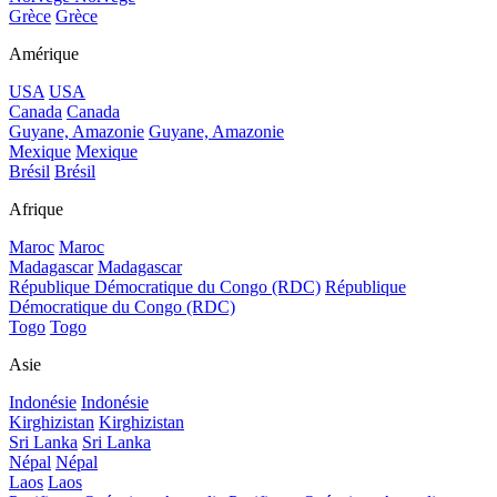
Grèce
Grèce
Amérique
USA
USA
Canada
Canada
Guyane, Amazonie
Guyane, Amazonie
Mexique
Mexique
Brésil
Brésil
Afrique
Maroc
Maroc
Madagascar
Madagascar
République Démocratique du Congo (RDC)
République
Démocratique du Congo (RDC)
Togo
Togo
Asie
Indonésie
Indonésie
Kirghizistan
Kirghizistan
Sri Lanka
Sri Lanka
Népal
Népal
Laos
Laos