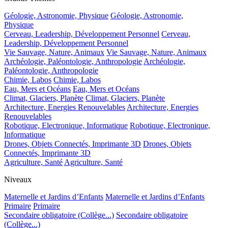
Géologie, Astronomie, Physique
Géologie, Astronomie,
Physique
Cerveau, Leadership, Développement Personnel
Cerveau,
Leadership, Développement Personnel
Vie Sauvage, Nature, Animaux
Vie Sauvage, Nature, Animaux
Archéologie, Paléontologie, Anthropologie
Archéologie,
Paléontologie, Anthropologie
Chimie, Labos
Chimie, Labos
Eau, Mers et Océans
Eau, Mers et Océans
Climat, Glaciers, Planète
Climat, Glaciers, Planète
Architecture, Energies Renouvelables
Architecture, Energies
Renouvelables
Robotique, Electronique, Informatique
Robotique, Electronique,
Informatique
Drones, Objets Connectés, Imprimante 3D
Drones, Objets
Connectés, Imprimante 3D
Agriculture, Santé
Agriculture, Santé
Niveaux
Maternelle et Jardins d’Enfants
Maternelle et Jardins d’Enfants
Primaire
Primaire
Secondaire obligatoire (Collège...)
Secondaire obligatoire
(Collège...)