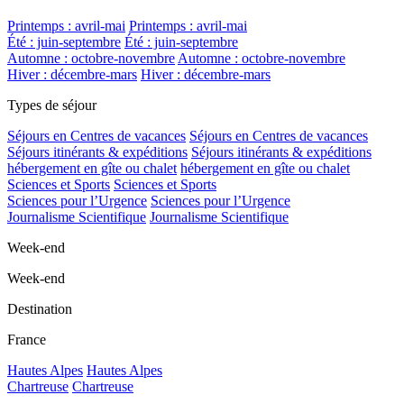
Printemps : avril-mai
Printemps : avril-mai
Été : juin-septembre
Été : juin-septembre
Automne : octobre-novembre
Automne : octobre-novembre
Hiver : décembre-mars
Hiver : décembre-mars
Types de séjour
Séjours en Centres de vacances
Séjours en Centres de vacances
Séjours itinérants & expéditions
Séjours itinérants & expéditions
hébergement en gîte ou chalet
hébergement en gîte ou chalet
Sciences et Sports
Sciences et Sports
Sciences pour l’Urgence
Sciences pour l’Urgence
Journalisme Scientifique
Journalisme Scientifique
Week-end
Week-end
Destination
France
Hautes Alpes
Hautes Alpes
Chartreuse
Chartreuse