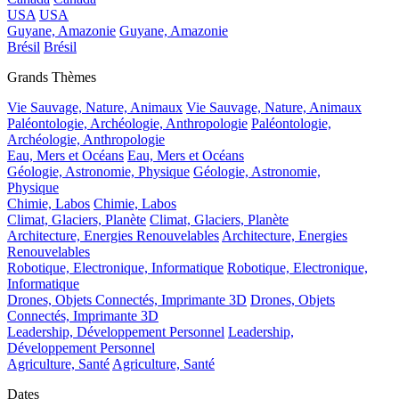
USA
USA
Guyane, Amazonie
Guyane, Amazonie
Brésil
Brésil
Grands Thèmes
Vie Sauvage, Nature, Animaux
Vie Sauvage, Nature, Animaux
Paléontologie, Archéologie, Anthropologie
Paléontologie,
Archéologie, Anthropologie
Eau, Mers et Océans
Eau, Mers et Océans
Géologie, Astronomie, Physique
Géologie, Astronomie,
Physique
Chimie, Labos
Chimie, Labos
Climat, Glaciers, Planète
Climat, Glaciers, Planète
Architecture, Energies Renouvelables
Architecture, Energies
Renouvelables
Robotique, Electronique, Informatique
Robotique, Electronique,
Informatique
Drones, Objets Connectés, Imprimante 3D
Drones, Objets
Connectés, Imprimante 3D
Leadership, Développement Personnel
Leadership,
Développement Personnel
Agriculture, Santé
Agriculture, Santé
Dates