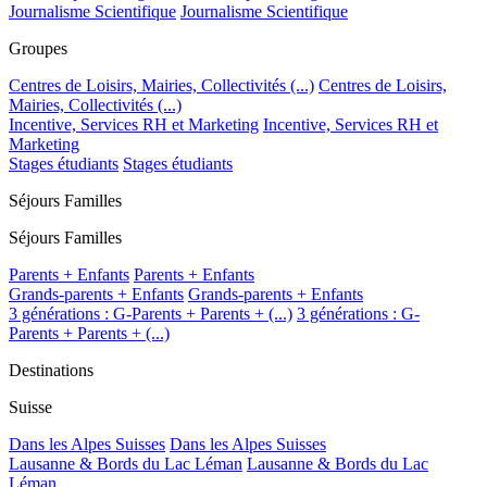
Journalisme Scientifique
Journalisme Scientifique
Groupes
Centres de Loisirs, Mairies, Collectivités (...)
Centres de Loisirs,
Mairies, Collectivités (...)
Incentive, Services RH et Marketing
Incentive, Services RH et
Marketing
Stages étudiants
Stages étudiants
Séjours Familles
Séjours Familles
Parents + Enfants
Parents + Enfants
Grands-parents + Enfants
Grands-parents + Enfants
3 générations : G-Parents + Parents + (...)
3 générations : G-
Parents + Parents + (...)
Destinations
Suisse
Dans les Alpes Suisses
Dans les Alpes Suisses
Lausanne & Bords du Lac Léman
Lausanne & Bords du Lac
Léman