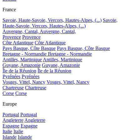
France
Savoie, Haute-Savoie, Vercors, Hautes-Alpes, (...)
Savoie,
Haute-Savoie, Vercors, Hautes-Alpes, (...)
Auvergne, Cantal,
Auvergne, Cantal,
Provence
Provence
Côte Atlantique
Côte Atlantique
Pays Basque, Côte Basque
Pays Basque, Côte Basque
Bretagne - Normandie
Bretagne - Normandie
Antilles, Martinique
Antilles, Martinique
Guyane, Amazonie
Guyane, Amazonie
Île de la Réunion
Île de la Réunion
Pyrénées
Pyrénées
Vosges, Vittel, Nancy
Vosges, Vittel, Nancy
Chartreuse
Chartreuse
Corse
Corse
Europe
Portugal
Portugal
Angleterre
Angleterre
Espagne
Espagne
Italie
Italie
Islande
Islande