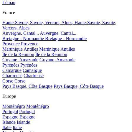
Léman
France
Haute-Savoie, Savoie, Vercors, Alpes,
Haute-Savoie, Savoie,
Vercors, Alpes,
Auvergne, Cantal...
Auvergne, Cantal...
Bretagne - Normandie
Bretagne - Normandie
Provence
Provence
Martinique Antilles
Martinique Antilles
Île de la Réunion
Île de la Réunion
Guyane, Amazonie
Guyane, Amazonie
Pyrénées
Pyrénées
Camargue
Camargue
Chartreuse
Chartreuse
Corse
Corse
Pays Basque, Côte Basque
Pays Basque, Côte Basque
Europe
Monténégro
Monténégro
Portugal
Portugal
Espagne
Espagne
Islande
Islande
Italie
Italie