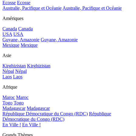
Ecosse
Ecosse
Australie, Pacifique et Océanie
Australie, Pacifique et Océanie
Amériques
Canada
Canada
USA
USA
Guyane, Amazonie
Guyane, Amazonie
Mexique
Mexique
Asie
Kirghizistan
Kirghizistan
Népal
Népal
Laos
Laos
Afrique
Maroc
Maroc
Togo
Togo
Madagascar
Madagascar
République Démocratique du Congo (RDC)
République
Démocratique du Congo (RDC)
En Ville !
En Ville !
Grands Thèmes