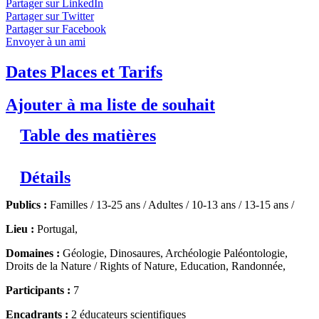
Partager sur LinkedIn
exceptionnelle ! Venez explorer, apprendre et vous émerveiller
Partager sur Twitter
au cœur des paysages du Portugal.
↓ Lire le descriptif détaillé
Partager sur Facebook
plus bas ↓
Niveaux 1 à 4
Envoyer à un ami
Dates Places et Tarifs
Ajouter à ma liste de souhait
Table des matières
Détails
Publics :
Familles / 13-25 ans / Adultes / 10-13 ans / 13-15 ans /
Lieu :
Portugal,
Domaines :
Géologie, Dinosaures, Archéologie Paléontologie,
Droits de la Nature / Rights of Nature, Education, Randonnée,
Participants :
7
Encadrants :
2 éducateurs scientifiques