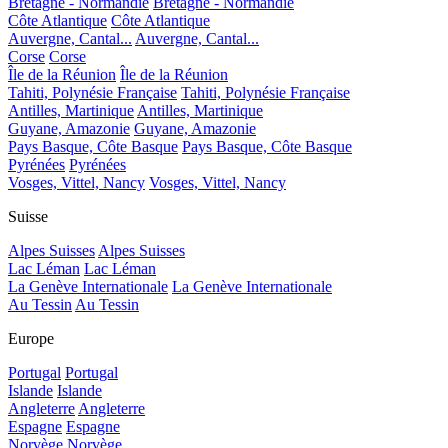
Bretagne - Normandie
Bretagne - Normandie
Côte Atlantique
Côte Atlantique
Auvergne, Cantal...
Auvergne, Cantal...
Corse
Corse
Île de la Réunion
Île de la Réunion
Tahiti, Polynésie Française
Tahiti, Polynésie Française
Antilles, Martinique
Antilles, Martinique
Guyane, Amazonie
Guyane, Amazonie
Pays Basque, Côte Basque
Pays Basque, Côte Basque
Pyrénées
Pyrénées
Vosges, Vittel, Nancy
Vosges, Vittel, Nancy
Suisse
Alpes Suisses
Alpes Suisses
Lac Léman
Lac Léman
La Genève Internationale
La Genève Internationale
Au Tessin
Au Tessin
Europe
Portugal
Portugal
Islande
Islande
Angleterre
Angleterre
Espagne
Espagne
Norvège
Norvège