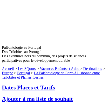
Paléontologie au Portugal
Des Trilobites au Portugal
Des aventures hors du commun, des projets de sciences
participatives pour le développement durable
Accueil
>
Les Séjours
>
Vacances Enfants et Ados
>
Destinations
>
Europe
>
Portugal
>
La Paléontologie de Porto à Lisbonne entre
Trilobites et Plantes fossiles
La Paléontologie de Porto à Lisbonne
Dates Places et Tarifs
entre Trilobites et Plantes
fossiles
Niveaux 1 à 4
Ajouter à ma liste de souhait
Rejoignez-nous pour une aventure paléontologique