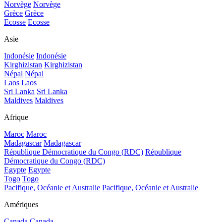
Norvège
Norvège
Grèce
Grèce
Ecosse
Ecosse
Asie
Indonésie
Indonésie
Kirghizistan
Kirghizistan
Népal
Népal
Laos
Laos
Sri Lanka
Sri Lanka
Maldives
Maldives
Afrique
Maroc
Maroc
Madagascar
Madagascar
République Démocratique du Congo (RDC)
République
Démocratique du Congo (RDC)
Egypte
Egypte
Togo
Togo
Pacifique, Océanie et Australie
Pacifique, Océanie et Australie
Amériques
Canada
Canada