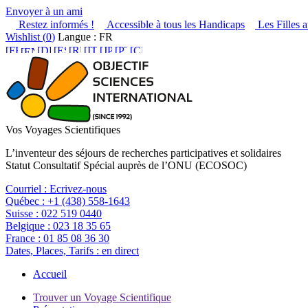
Envoyer à un ami
Restez informés !
Accessible à tous les Handicaps
Les Filles a
Wishlist (
0
)
Langue : FR
Vos Voyages Scientifiques
L’inventeur des séjours de recherches participatives et solidaires
Statut Consultatif Spécial auprès de l’ONU (ECOSOC)
Courriel :
Ecrivez-nous
Québec :
+1 (438) 558-1643
Suisse :
022 519 0440
Belgique :
023 18 35 65
France :
01 85 08 36 30
Dates, Places, Tarifs :
en direct
Accueil
Trouver un Voyage Scientifique