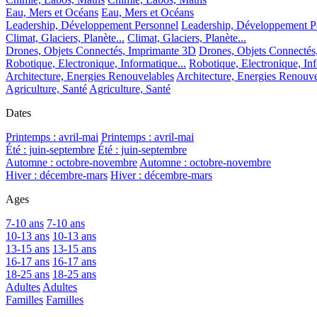
Eau, Mers et Océans
Eau, Mers et Océans
Leadership, Développement Personnel
Leadership, Développement P
Climat, Glaciers, Planète...
Climat, Glaciers, Planète...
Drones, Objets Connectés, Imprimante 3D
Drones, Objets Connectés
Robotique, Electronique, Informatique...
Robotique, Electronique, Inf
Architecture, Energies Renouvelables
Architecture, Energies Renouve
Agriculture, Santé
Agriculture, Santé
Dates
Printemps : avril-mai
Printemps : avril-mai
Été : juin-septembre
Été : juin-septembre
Automne : octobre-novembre
Automne : octobre-novembre
Hiver : décembre-mars
Hiver : décembre-mars
Ages
7-10 ans
7-10 ans
10-13 ans
10-13 ans
13-15 ans
13-15 ans
16-17 ans
16-17 ans
18-25 ans
18-25 ans
Adultes
Adultes
Familles
Familles