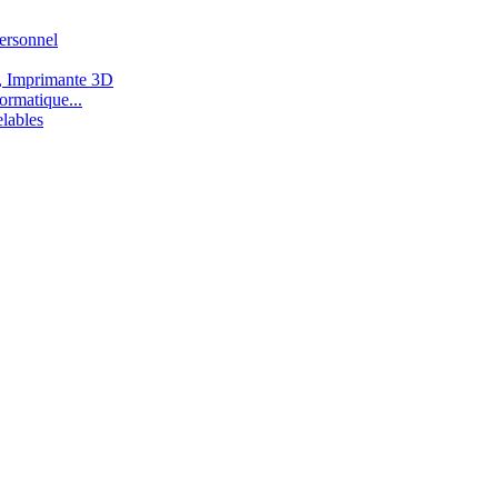
ersonnel
, Imprimante 3D
ormatique...
lables