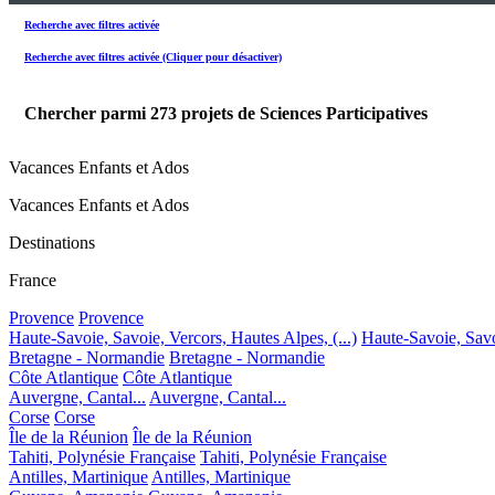
Recherche avec filtres activée
Recherche avec filtres activée (Cliquer pour désactiver)
Chercher parmi
273
projets de Sciences Participatives
Vacances Enfants et Ados
Vacances Enfants et Ados
Destinations
France
Provence
Provence
Haute-Savoie, Savoie, Vercors, Hautes Alpes, (...)
Haute-Savoie, Savoi
Bretagne - Normandie
Bretagne - Normandie
Côte Atlantique
Côte Atlantique
Auvergne, Cantal...
Auvergne, Cantal...
Corse
Corse
Île de la Réunion
Île de la Réunion
Tahiti, Polynésie Française
Tahiti, Polynésie Française
Antilles, Martinique
Antilles, Martinique