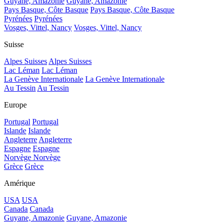
Guyane, Amazonie
Guyane, Amazonie
Pays Basque, Côte Basque
Pays Basque, Côte Basque
Pyrénées
Pyrénées
Vosges, Vittel, Nancy
Vosges, Vittel, Nancy
Suisse
Alpes Suisses
Alpes Suisses
Lac Léman
Lac Léman
La Genève Internationale
La Genève Internationale
Au Tessin
Au Tessin
Europe
Portugal
Portugal
Islande
Islande
Angleterre
Angleterre
Espagne
Espagne
Norvège
Norvège
Grèce
Grèce
Amérique
USA
USA
Canada
Canada
Guyane, Amazonie
Guyane, Amazonie