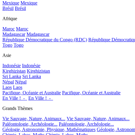
Mexique
Mexique
Brésil
Brésil
Afrique
Maroc
Maroc
Madagascar
Madagascar
République Démocratique du Congo (RDC)
République Démocrati
Togo
Togo
Asie
Indonésie
Indonésie
Kirghizistan
Kirghizistan
Sri Lanka
Sri Lanka
Népal
Népal
Laos
Laos
Pacifique, Océanie et Australie
Pacifique, Océanie et Australie
En Ville !_-_
En Ville !_-_
Grands Thèmes
Vie Sauvage, Nature, Animaux...
Vie Sauvage, Nature, Animaux...
Paléontologie, Archéologie...
Paléontologie, Archéologie...
Géologie, Astronomie, Physique, Mathématiques
Géologie, Astronom
Chimie, Labos, Maths
Chimie, Labos, Maths