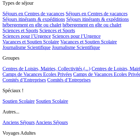
Types de séjour
Séjours en Centres de vacances
Séjours en Centres de vacances
Séjours itinérants & expéditions
Séjours itinérants & expéditions
hébergement en gîte ou chalet
hébergement en gîte ou chalet
Sciences et Sports
Sciences et Sports
Sciences pour l’Urgence
Sciences pour l’Urgence
Vacances et Soutien Scolaire
Vacances et Soutien Scolaire
Journalisme Scientifique
Journalisme Scientifique
Groupes
Centres de Loisirs, Mairies, Collectivités (...)
Centres de Loisirs, Mairie
Camps de Vacances Ecoles Privées
Camps de Vacances Ecoles Privé
Comités d’Entreprises
Comités d’Entreprises
Spéciaux !
Soutien Scolaire
Soutien Scolaire
Autres...
Anciens Séjours
Anciens Séjours
Voyages Adultes