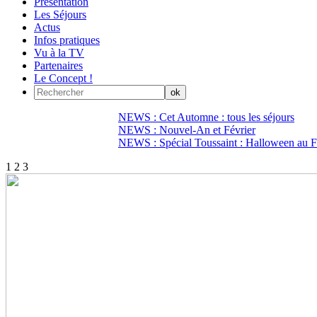
Présentation
Les Séjours
Actus
Infos pratiques
Vu à la TV
Partenaires
Le Concept !
NEWS : Cet Automne : tous les séjours
NEWS : Nouvel-An et Février
NEWS : Spécial Toussaint : Halloween au Fi
1
2
3