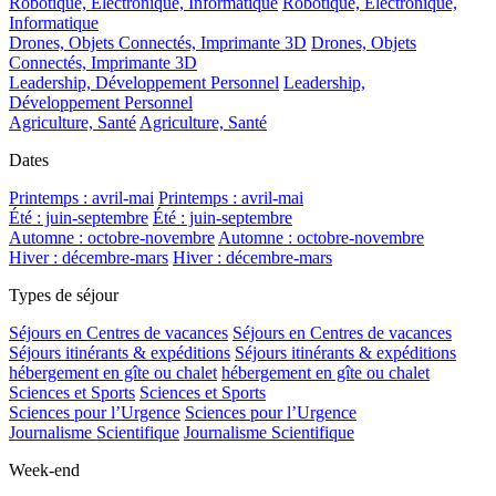
Robotique, Electronique, Informatique
Robotique, Electronique,
Informatique
Drones, Objets Connectés, Imprimante 3D
Drones, Objets
Connectés, Imprimante 3D
Leadership, Développement Personnel
Leadership,
Développement Personnel
Agriculture, Santé
Agriculture, Santé
Dates
Printemps : avril-mai
Printemps : avril-mai
Été : juin-septembre
Été : juin-septembre
Automne : octobre-novembre
Automne : octobre-novembre
Hiver : décembre-mars
Hiver : décembre-mars
Types de séjour
Séjours en Centres de vacances
Séjours en Centres de vacances
Séjours itinérants & expéditions
Séjours itinérants & expéditions
hébergement en gîte ou chalet
hébergement en gîte ou chalet
Sciences et Sports
Sciences et Sports
Sciences pour l’Urgence
Sciences pour l’Urgence
Journalisme Scientifique
Journalisme Scientifique
Week-end