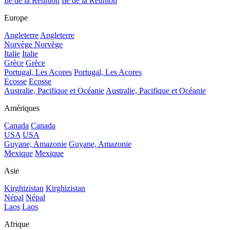
Île de la Réunion
Île de la Réunion
Europe
Angleterre
Angleterre
Norvège
Norvège
Italie
Italie
Grèce
Grèce
Portugal, Les Acores
Portugal, Les Acores
Ecosse
Ecosse
Australie, Pacifique et Océanie
Australie, Pacifique et Océanie
Amériques
Canada
Canada
USA
USA
Guyane, Amazonie
Guyane, Amazonie
Mexique
Mexique
Asie
Kirghizistan
Kirghizistan
Népal
Népal
Laos
Laos
Afrique