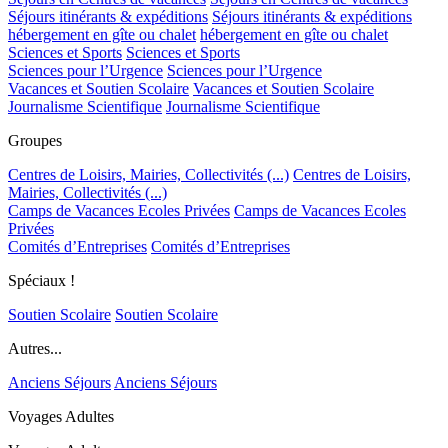
Séjours itinérants & expéditions
Séjours itinérants & expéditions
hébergement en gîte ou chalet
hébergement en gîte ou chalet
Sciences et Sports
Sciences et Sports
Sciences pour l’Urgence
Sciences pour l’Urgence
Vacances et Soutien Scolaire
Vacances et Soutien Scolaire
Journalisme Scientifique
Journalisme Scientifique
Groupes
Centres de Loisirs, Mairies, Collectivités (...)
Centres de Loisirs,
Mairies, Collectivités (...)
Camps de Vacances Ecoles Privées
Camps de Vacances Ecoles
Privées
Comités d’Entreprises
Comités d’Entreprises
Spéciaux !
Soutien Scolaire
Soutien Scolaire
Autres...
Anciens Séjours
Anciens Séjours
Voyages Adultes