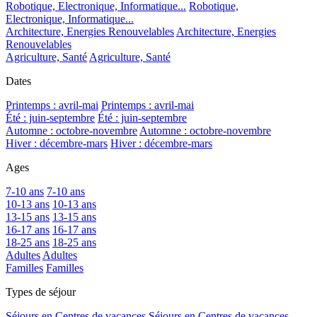
Robotique, Electronique, Informatique...
Robotique,
Electronique, Informatique...
Architecture, Energies Renouvelables
Architecture, Energies
Renouvelables
Agriculture, Santé
Agriculture, Santé
Dates
Printemps : avril-mai
Printemps : avril-mai
Été : juin-septembre
Été : juin-septembre
Automne : octobre-novembre
Automne : octobre-novembre
Hiver : décembre-mars
Hiver : décembre-mars
Ages
7-10 ans
7-10 ans
10-13 ans
10-13 ans
13-15 ans
13-15 ans
16-17 ans
16-17 ans
18-25 ans
18-25 ans
Adultes
Adultes
Familles
Familles
Types de séjour
Séjours en Centres de vacances
Séjours en Centres de vacances