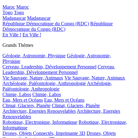
Maroc
Maroc
Togo
Togo
Madagascar
Madagascar
République Démocratique du Congo (RDC)
République
Démocratique du Congo (RDC)
En Ville !
En Ville !
Grands Thèmes
Géologie, Astronomie, Physique
Géologie, Astronomie,
Physique
Cerveau, Leadership, Développement Personnel
Cerveau,
Leadership, Développement Personnel
Vie Sauvage, Nature, Animaux
Vie Sauvage, Nature, Animaux
Archéologie, Paléontologie, Anthropologie
Archéologie,
Paléontologie, Anthropologie
Chimie, Labos
Chimie, Labos
Eau, Mers et Océans
Eau, Mers et Océans
Climat, Glaciers, Planète
Climat, Glaciers, Planète
Architecture, Energies Renouvelables
Architecture, Energies
Renouvelables
Robotique, Electronique, Informatique
Robotique, Electronique,
Informatique
Drones, Objets Connectés, Imprimante 3D
Drones, Objets