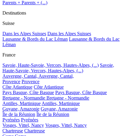
Parents + Parents + (...)
Destinations
Suisse
Dans les Alpes Suisses
Dans les Alpes Suisses
Lausanne & Bords du Lac Léman
Lausanne & Bords du Lac
Léman
France
Savoie, Haute-Savoie, Vercors, Hautes-Alpes, (...)
Savoie,
Haute-Savoie, Vercors, Hautes-Alpes, (...)
Auvergne, Cantal,
Auvergne, Cantal,
Provence
Provence
Côte Atlantique
Côte Atlantique
Pays Basque, Côte Basque
Pays Basque, Côte Basque
Bretagne - Normandie
Bretagne - Normandie
Antilles, Martinique
Antilles, Martinique
Guyane, Amazonie
Guyane, Amazonie
Île de la Réunion
Île de la Réunion
Pyrénées
Pyrénées
Vosges, Vittel, Nancy
Vosges, Vittel, Nancy
Chartreuse
Chartreuse