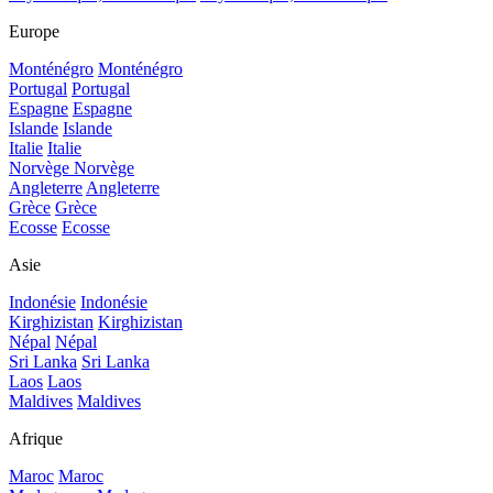
Europe
Monténégro
Monténégro
Portugal
Portugal
Espagne
Espagne
Islande
Islande
Italie
Italie
Norvège
Norvège
Angleterre
Angleterre
Grèce
Grèce
Ecosse
Ecosse
Asie
Indonésie
Indonésie
Kirghizistan
Kirghizistan
Népal
Népal
Sri Lanka
Sri Lanka
Laos
Laos
Maldives
Maldives
Afrique
Maroc
Maroc