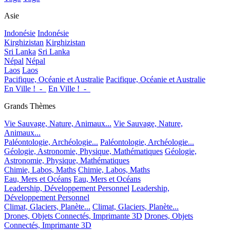
Asie
Indonésie
Indonésie
Kirghizistan
Kirghizistan
Sri Lanka
Sri Lanka
Népal
Népal
Laos
Laos
Pacifique, Océanie et Australie
Pacifique, Océanie et Australie
En Ville !_-_
En Ville !_-_
Grands Thèmes
Vie Sauvage, Nature, Animaux...
Vie Sauvage, Nature,
Animaux...
Paléontologie, Archéologie...
Paléontologie, Archéologie...
Géologie, Astronomie, Physique, Mathématiques
Géologie,
Astronomie, Physique, Mathématiques
Chimie, Labos, Maths
Chimie, Labos, Maths
Eau, Mers et Océans
Eau, Mers et Océans
Leadership, Développement Personnel
Leadership,
Développement Personnel
Climat, Glaciers, Planète...
Climat, Glaciers, Planète...
Drones, Objets Connectés, Imprimante 3D
Drones, Objets
Connectés, Imprimante 3D