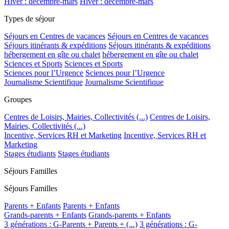
Hiver : décembre-mars
Hiver : décembre-mars
Types de séjour
Séjours en Centres de vacances
Séjours en Centres de vacances
Séjours itinérants & expéditions
Séjours itinérants & expéditions
hébergement en gîte ou chalet
hébergement en gîte ou chalet
Sciences et Sports
Sciences et Sports
Sciences pour l’Urgence
Sciences pour l’Urgence
Journalisme Scientifique
Journalisme Scientifique
Groupes
Centres de Loisirs, Mairies, Collectivités (...)
Centres de Loisirs,
Mairies, Collectivités (...)
Incentive, Services RH et Marketing
Incentive, Services RH et
Marketing
Stages étudiants
Stages étudiants
Séjours Familles
Séjours Familles
Parents + Enfants
Parents + Enfants
Grands-parents + Enfants
Grands-parents + Enfants
3 générations : G-Parents + Parents + (...)
3 générations : G-