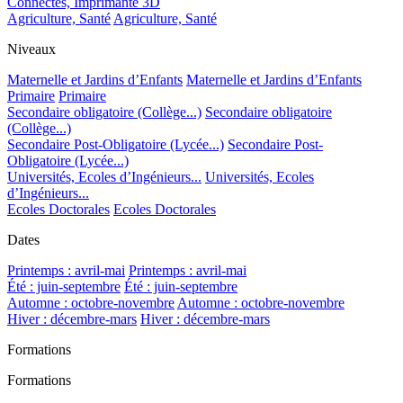
Connectés, Imprimante 3D
Agriculture, Santé
Agriculture, Santé
Niveaux
Maternelle et Jardins d’Enfants
Maternelle et Jardins d’Enfants
Primaire
Primaire
Secondaire obligatoire (Collège...)
Secondaire obligatoire
(Collège...)
Secondaire Post-Obligatoire (Lycée...)
Secondaire Post-
Obligatoire (Lycée...)
Universités, Ecoles d’Ingénieurs...
Universités, Ecoles
d’Ingénieurs...
Ecoles Doctorales
Ecoles Doctorales
Dates
Printemps : avril-mai
Printemps : avril-mai
Été : juin-septembre
Été : juin-septembre
Automne : octobre-novembre
Automne : octobre-novembre
Hiver : décembre-mars
Hiver : décembre-mars
Formations
Formations