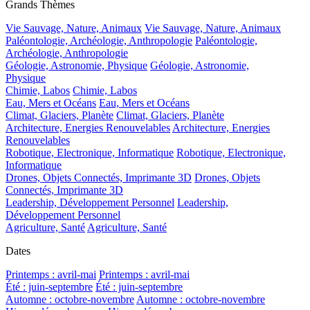
Grands Thèmes
Vie Sauvage, Nature, Animaux
Vie Sauvage, Nature, Animaux
Paléontologie, Archéologie, Anthropologie
Paléontologie,
Archéologie, Anthropologie
Géologie, Astronomie, Physique
Géologie, Astronomie,
Physique
Chimie, Labos
Chimie, Labos
Eau, Mers et Océans
Eau, Mers et Océans
Climat, Glaciers, Planète
Climat, Glaciers, Planète
Architecture, Energies Renouvelables
Architecture, Energies
Renouvelables
Robotique, Electronique, Informatique
Robotique, Electronique,
Informatique
Drones, Objets Connectés, Imprimante 3D
Drones, Objets
Connectés, Imprimante 3D
Leadership, Développement Personnel
Leadership,
Développement Personnel
Agriculture, Santé
Agriculture, Santé
Dates
Printemps : avril-mai
Printemps : avril-mai
Été : juin-septembre
Été : juin-septembre
Automne : octobre-novembre
Automne : octobre-novembre