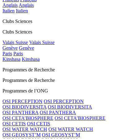
Anglais
Anglais
Italien
Italien
Clubs Sciences
Clubs Sciences
Valais Suisse
Valais Suisse
Genève
Genève
Paris
Paris
Kinshasa
Kinshasa
Programmes de Recherche
Programmes de Recherche
Programmes de l’ONG
OSI PERCEPTION
OSI PERCEPTION
OSI BIODIVERSITA
OSI BIODIVERSITA
OSI PANTHERA
OSI PANTHERA
OSI CETA’BIOSPHERE
OSI CETA’BIOSPHERE
OSI CETIS
OSI CETIS
OSI WATER WATCH
OSI WATER WATCH
OSI GEOSYST’M
OSI GEOSYST’M