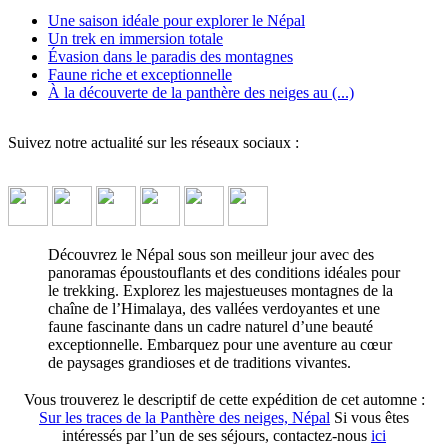
Une saison idéale pour explorer le Népal
Un trek en immersion totale
Évasion dans le paradis des montagnes
Faune riche et exceptionnelle
À la découverte de la panthère des neiges au (...)
Suivez notre actualité sur les réseaux sociaux :
La panthère des neiges au Népal en
automne
Découvrez le Népal sous son meilleur jour avec des
panoramas époustouflants et des conditions idéales pour
Voyagez au Népal pour découvrir des panoramas
le trekking. Explorez les majestueuses montagnes de la
spectaculaires, des treks inoubliables et une faune fascinante
chaîne de l’Himalaya, des vallées verdoyantes et une
dans un cadre naturel époustouflant.
↓ Lire le descriptif détaillé
faune fascinante dans un cadre naturel d’une beauté
plus bas ↓
exceptionnelle. Embarquez pour une aventure au cœur
de paysages grandioses et de traditions vivantes.
Vous trouverez le descriptif de cette expédition de cet automne :
Sur les traces de la Panthère des neiges, Népal
Si vous êtes
intéressés par l’un de ses séjours, contactez-nous
ici