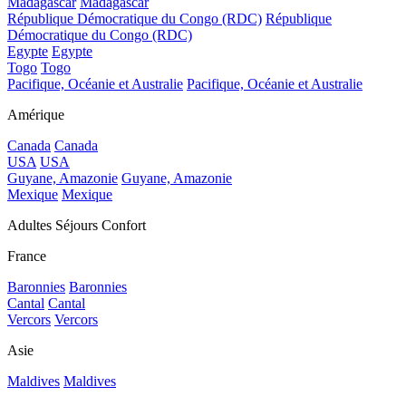
Madagascar
Madagascar
République Démocratique du Congo (RDC)
République
Démocratique du Congo (RDC)
Egypte
Egypte
Togo
Togo
Pacifique, Océanie et Australie
Pacifique, Océanie et Australie
Amérique
Canada
Canada
USA
USA
Guyane, Amazonie
Guyane, Amazonie
Mexique
Mexique
Adultes Séjours Confort
France
Baronnies
Baronnies
Cantal
Cantal
Vercors
Vercors
Asie
Maldives
Maldives