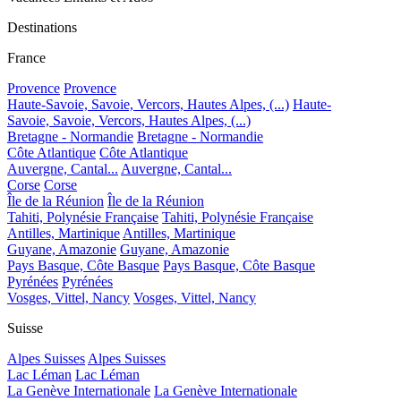
Destinations
France
Provence
Provence
Haute-Savoie, Savoie, Vercors, Hautes Alpes, (...)
Haute-
Savoie, Savoie, Vercors, Hautes Alpes, (...)
Bretagne - Normandie
Bretagne - Normandie
Côte Atlantique
Côte Atlantique
Auvergne, Cantal...
Auvergne, Cantal...
Corse
Corse
Île de la Réunion
Île de la Réunion
Tahiti, Polynésie Française
Tahiti, Polynésie Française
Antilles, Martinique
Antilles, Martinique
Guyane, Amazonie
Guyane, Amazonie
Pays Basque, Côte Basque
Pays Basque, Côte Basque
Pyrénées
Pyrénées
Vosges, Vittel, Nancy
Vosges, Vittel, Nancy
Suisse
Alpes Suisses
Alpes Suisses
Lac Léman
Lac Léman
La Genève Internationale
La Genève Internationale