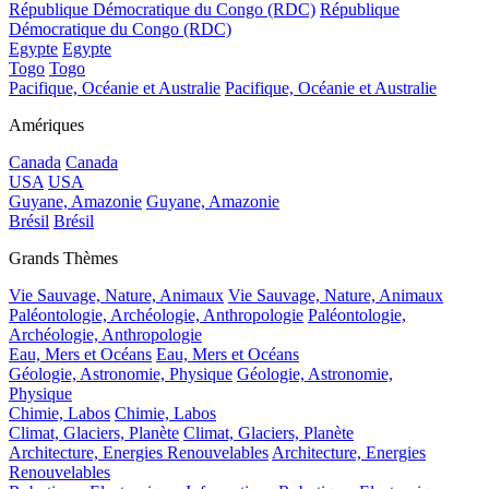
République Démocratique du Congo (RDC)
République
Démocratique du Congo (RDC)
Egypte
Egypte
Togo
Togo
Pacifique, Océanie et Australie
Pacifique, Océanie et Australie
Amériques
Canada
Canada
USA
USA
Guyane, Amazonie
Guyane, Amazonie
Brésil
Brésil
Grands Thèmes
Vie Sauvage, Nature, Animaux
Vie Sauvage, Nature, Animaux
Paléontologie, Archéologie, Anthropologie
Paléontologie,
Archéologie, Anthropologie
Eau, Mers et Océans
Eau, Mers et Océans
Géologie, Astronomie, Physique
Géologie, Astronomie,
Physique
Chimie, Labos
Chimie, Labos
Climat, Glaciers, Planète
Climat, Glaciers, Planète
Architecture, Energies Renouvelables
Architecture, Energies
Renouvelables