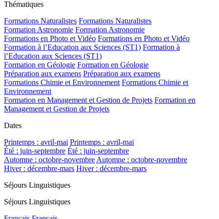
Thématiques
Formations Naturalistes
Formations Naturalistes
Formation Astronomie
Formation Astronomie
Formations en Photo et Vidéo
Formations en Photo et Vidéo
Formation à l’Education aux Sciences (ST1)
Formation à
l’Education aux Sciences (ST1)
Formation en Géologie
Formation en Géologie
Préparation aux examens
Préparation aux examens
Formations Chimie et Environnement
Formations Chimie et
Environnement
Formation en Management et Gestion de Projets
Formation en
Management et Gestion de Projets
Dates
Printemps : avril-mai
Printemps : avril-mai
Été : juin-septembre
Été : juin-septembre
Automne : octobre-novembre
Automne : octobre-novembre
Hiver : décembre-mars
Hiver : décembre-mars
Séjours Linguistiques
Séjours Linguistiques
Français
Français