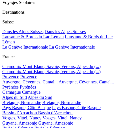
Voyages Scolaires
Destinations
Suisse
Dans les Alpes Suisses
Dans les Alpes Suisses
Lausanne & Bords du Lac Léman
Lausanne & Bords du Lac
Léman
La Genève Internationale
La Genève Internationale
France
Chamonix-Mont-Blanc, Savoie, Vercors, Alpes du (...)
Chamonix-Mont-Blanc, Savoie, Vercors, Alpes du (...)
Provence
Provence
Auvergne, Cévennes, Cantal...
Auvergne, Cévennes, Cantal...
Pyrénées
Pyrénées
Camargue
Camargue
Alpes du Sud
Alpes du Sud
Bretagne, Normandie
Bretagne, Normandie
Pays Basque, Côte Basque
Pays Basque, Côte Basque
Bassin d’Arcachon
Bassin d’Arcachon
Vosges, Vittel, Nancy
Vosges, Vittel, Nancy
Guyane, Amazonie
Guyane, Amazonie