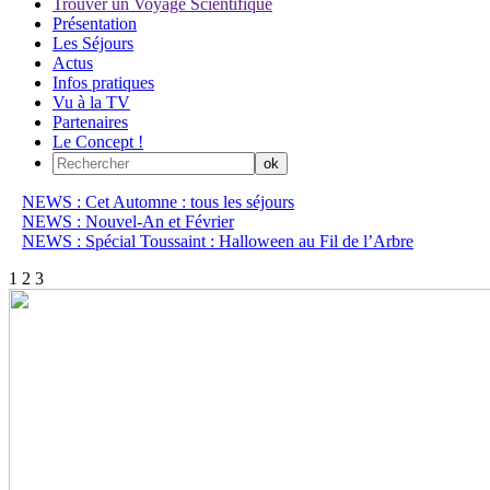
Trouver un Voyage Scientifique
Présentation
Les Séjours
Actus
Infos pratiques
Vu à la TV
Partenaires
Le Concept !
NEWS : Cet Automne : tous les séjours
NEWS : Nouvel-An et Février
NEWS : Spécial Toussaint : Halloween au Fil de l’Arbre
1
2
3