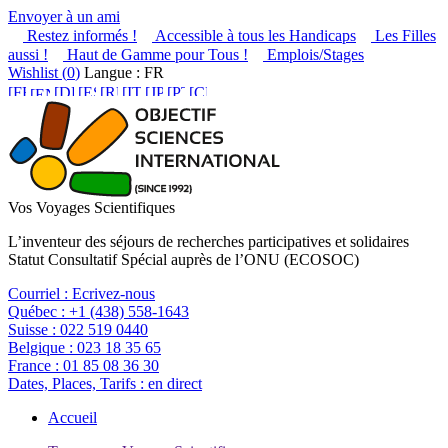
Envoyer à un ami
Restez informés !
Accessible à tous les Handicaps
Les Filles
aussi !
Haut de Gamme pour Tous !
Emplois/Stages
Wishlist (
0
)
Langue : FR
Vos Voyages Scientifiques
L’inventeur des séjours de recherches participatives et solidaires
Statut Consultatif Spécial auprès de l’ONU (ECOSOC)
Courriel :
Ecrivez-nous
Québec :
+1 (438) 558-1643
Suisse :
022 519 0440
Belgique :
023 18 35 65
France :
01 85 08 36 30
Dates, Places, Tarifs :
en direct
Accueil