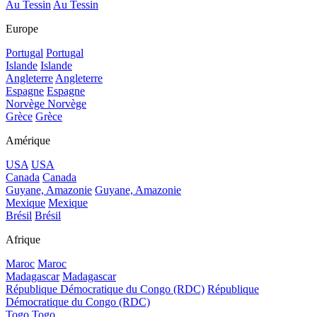
Au Tessin
Au Tessin
Europe
Portugal
Portugal
Islande
Islande
Angleterre
Angleterre
Espagne
Espagne
Norvège
Norvège
Grèce
Grèce
Amérique
USA
USA
Canada
Canada
Guyane, Amazonie
Guyane, Amazonie
Mexique
Mexique
Brésil
Brésil
Afrique
Maroc
Maroc
Madagascar
Madagascar
République Démocratique du Congo (RDC)
République
Démocratique du Congo (RDC)
Togo
Togo