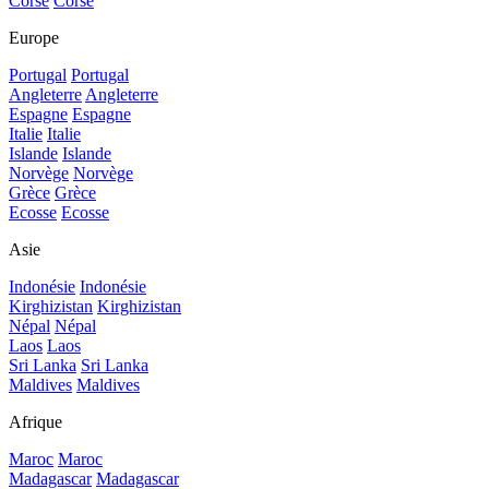
Corse
Corse
Europe
Portugal
Portugal
Angleterre
Angleterre
Espagne
Espagne
Italie
Italie
Islande
Islande
Norvège
Norvège
Grèce
Grèce
Ecosse
Ecosse
Asie
Indonésie
Indonésie
Kirghizistan
Kirghizistan
Népal
Népal
Laos
Laos
Sri Lanka
Sri Lanka
Maldives
Maldives
Afrique
Maroc
Maroc
Madagascar
Madagascar