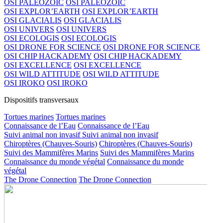
OSI PALEOZOIC
OSI PALEOZOIC
OSI EXPLOR’EARTH
OSI EXPLOR’EARTH
OSI GLACIALIS
OSI GLACIALIS
OSI UNIVERS
OSI UNIVERS
OSI ECOLOGIS
OSI ECOLOGIS
OSI DRONE FOR SCIENCE
OSI DRONE FOR SCIENCE
OSI CHIP HACKADEMY
OSI CHIP HACKADEMY
OSI EXCELLENCE
OSI EXCELLENCE
OSI WILD ATTITUDE
OSI WILD ATTITUDE
OSI IROKO
OSI IROKO
Dispositifs transversaux
Tortues marines
Tortues marines
Connaissance de l’Eau
Connaissance de l’Eau
Suivi animal non invasif
Suivi animal non invasif
Chiroptères (Chauves-Souris)
Chiroptères (Chauves-Souris)
Suivi des Mammifères Marins
Suivi des Mammifères Marins
Connaissance du monde végétal
Connaissance du monde
végétal
The Drone Connection
The Drone Connection