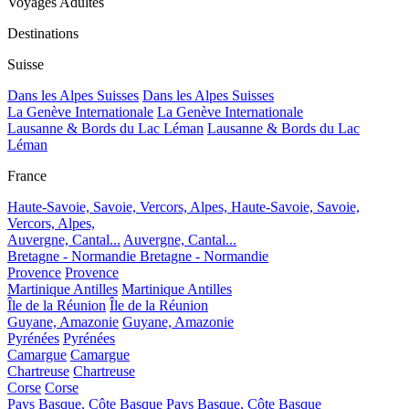
Voyages Adultes
Destinations
Suisse
Dans les Alpes Suisses
Dans les Alpes Suisses
La Genève Internationale
La Genève Internationale
Lausanne & Bords du Lac Léman
Lausanne & Bords du Lac
Léman
France
Haute-Savoie, Savoie, Vercors, Alpes,
Haute-Savoie, Savoie,
Vercors, Alpes,
Auvergne, Cantal...
Auvergne, Cantal...
Bretagne - Normandie
Bretagne - Normandie
Provence
Provence
Martinique Antilles
Martinique Antilles
Île de la Réunion
Île de la Réunion
Guyane, Amazonie
Guyane, Amazonie
Pyrénées
Pyrénées
Camargue
Camargue
Chartreuse
Chartreuse
Corse
Corse
Pays Basque, Côte Basque
Pays Basque, Côte Basque